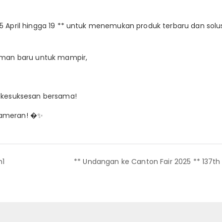
 15 April hingga 19 ** untuk menemukan produk terbaru dan solu
eman baru untuk mampir,
n kesuksesan bersama!
i pameran! �✨
h1
** Undangan ke Canton Fair 2025 ** 137th