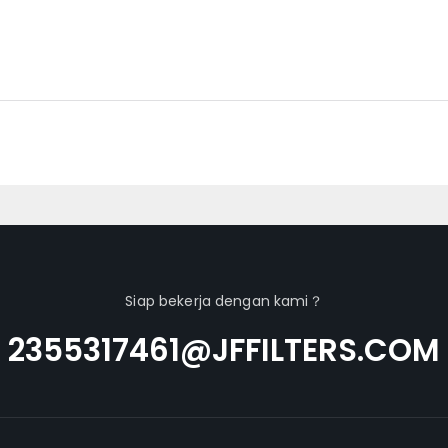
Siap bekerja dengan kami？
2355317461@JFFILTERS.COM