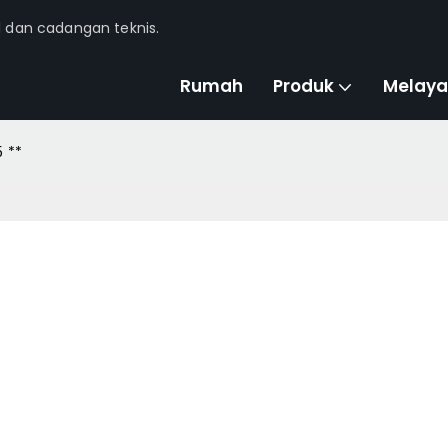
l dan cadangan teknis.
Rumah
Produk
Melaya
 **