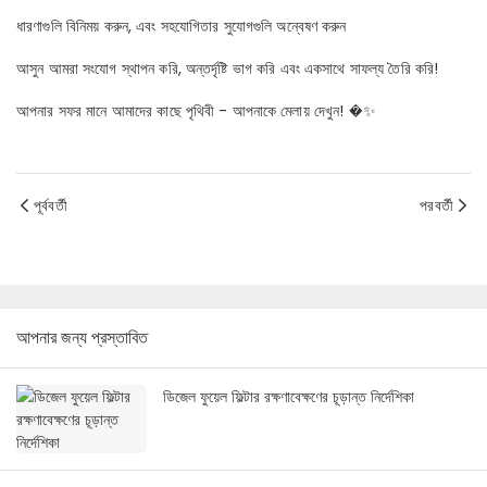
ধারণাগুলি বিনিময় করুন, এবং সহযোগিতার সুযোগগুলি অন্বেষণ করুন
আসুন আমরা সংযোগ স্থাপন করি, অন্তর্দৃষ্টি ভাগ করি এবং একসাথে সাফল্য তৈরি করি!
আপনার সফর মানে আমাদের কাছে পৃথিবী - আপনাকে মেলায় দেখুন! �✨
পূর্ববর্তী
পরবর্তী
আপনার জন্য প্রস্তাবিত
ডিজেল ফুয়েল ফিল্টার রক্ষণাবেক্ষণের চূড়ান্ত নির্দেশিকা