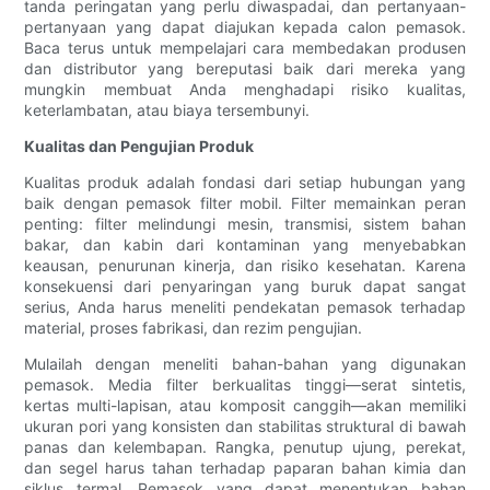
tanda peringatan yang perlu diwaspadai, dan pertanyaan-
pertanyaan yang dapat diajukan kepada calon pemasok.
Baca terus untuk mempelajari cara membedakan produsen
dan distributor yang bereputasi baik dari mereka yang
mungkin membuat Anda menghadapi risiko kualitas,
keterlambatan, atau biaya tersembunyi.
Kualitas dan Pengujian Produk
Kualitas produk adalah fondasi dari setiap hubungan yang
baik dengan pemasok filter mobil. Filter memainkan peran
penting: filter melindungi mesin, transmisi, sistem bahan
bakar, dan kabin dari kontaminan yang menyebabkan
keausan, penurunan kinerja, dan risiko kesehatan. Karena
konsekuensi dari penyaringan yang buruk dapat sangat
serius, Anda harus meneliti pendekatan pemasok terhadap
material, proses fabrikasi, dan rezim pengujian.
Mulailah dengan meneliti bahan-bahan yang digunakan
pemasok. Media filter berkualitas tinggi—serat sintetis,
kertas multi-lapisan, atau komposit canggih—akan memiliki
ukuran pori yang konsisten dan stabilitas struktural di bawah
panas dan kelembapan. Rangka, penutup ujung, perekat,
dan segel harus tahan terhadap paparan bahan kimia dan
siklus termal. Pemasok yang dapat menentukan bahan