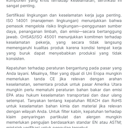
komponen yang kritis terhadap keselamatan, sertifikasi ini
sangat penting.
Sertifikasi lingkungan dan keselamatan kerja juga penting.
ISO 14001 (manajemen lingkungan) menunjukkan bahwa
pemasok mengelola risiko lingkungan—penggunaan sumber
daya, penanganan limbah, dan emisi—secara bertanggung
jawab. OHSAS/ISO 45001 menunjukkan komitmen terhadap
keselamatan pekerja, yang secara tidak langsung
memengaruhi kualitas produk karena kondisi tempat kerja
yang buruk dapat menyebabkan produksi yang tidak
konsisten.
Kepatuhan terhadap peraturan bergantung pada pasar yang
Anda layani. Misalnya, filter yang dijual di Uni Eropa mungkin
memerlukan tanda CE jika relevan dengan arahan
keselamatan, sementara produk untuk pasar Amerika Utara
mungkin perlu mematuhi peraturan bahan bakar dan emisi
EPA atau hukum keselamatan transportasi dan daur ulang
setempat. Tanyakan tentang kepatuhan REACH dan RoHS
untuk keselamatan bahan kimia dan material jika relevan
dengan wilayah Anda. Untuk filter kabin, kepatuhan terhadap
klaim penyaringan partikulat dan alergen mungkin
memerlukan pengujian berdasarkan standar EN atau ASTM;
mintalah verifikasi untuk pengujian tersebut.