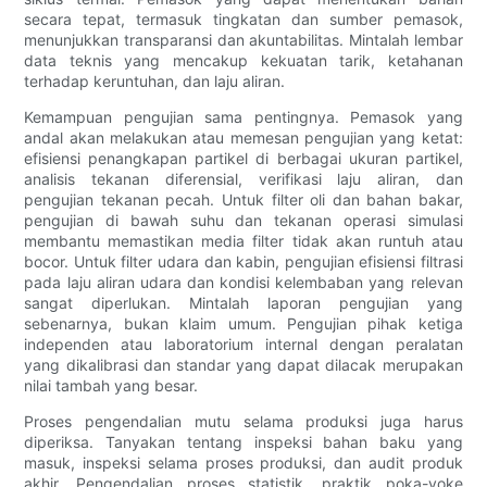
secara tepat, termasuk tingkatan dan sumber pemasok,
menunjukkan transparansi dan akuntabilitas. Mintalah lembar
data teknis yang mencakup kekuatan tarik, ketahanan
terhadap keruntuhan, dan laju aliran.
Kemampuan pengujian sama pentingnya. Pemasok yang
andal akan melakukan atau memesan pengujian yang ketat:
efisiensi penangkapan partikel di berbagai ukuran partikel,
analisis tekanan diferensial, verifikasi laju aliran, dan
pengujian tekanan pecah. Untuk filter oli dan bahan bakar,
pengujian di bawah suhu dan tekanan operasi simulasi
membantu memastikan media filter tidak akan runtuh atau
bocor. Untuk filter udara dan kabin, pengujian efisiensi filtrasi
pada laju aliran udara dan kondisi kelembaban yang relevan
sangat diperlukan. Mintalah laporan pengujian yang
sebenarnya, bukan klaim umum. Pengujian pihak ketiga
independen atau laboratorium internal dengan peralatan
yang dikalibrasi dan standar yang dapat dilacak merupakan
nilai tambah yang besar.
Proses pengendalian mutu selama produksi juga harus
diperiksa. Tanyakan tentang inspeksi bahan baku yang
masuk, inspeksi selama proses produksi, dan audit produk
akhir. Pengendalian proses statistik, praktik poka-yoke