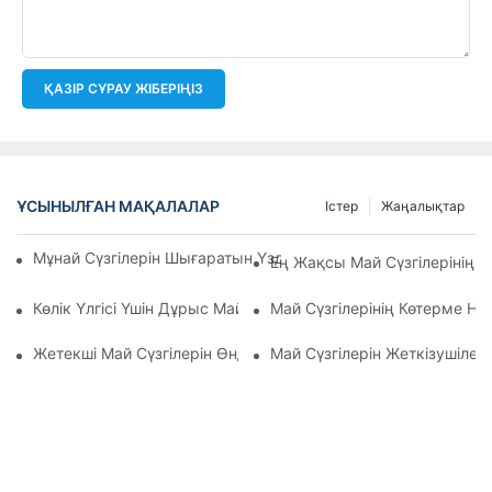
ҚАЗІР СҰРАУ ЖІБЕРІҢІЗ
ҰСЫНЫЛҒАН МАҚАЛАЛАР
Істер
Жаңалықтар
Мұнай Сүзгілерін Шығаратын Үздік Компаниялар: Жан-Жақ
Ең Жақсы Май Сүзгілерінің 
Көлік Үлгісі Үшін Дұрыс Май Сүзгісін Таңдау: Негізгі Ойлар
Май Сүзгілерінің Көтерме Н
Жетекші Май Сүзгілерін Өндірушілер Мен Олардың Иннова
Май Сүзгілерін Жеткізушілер