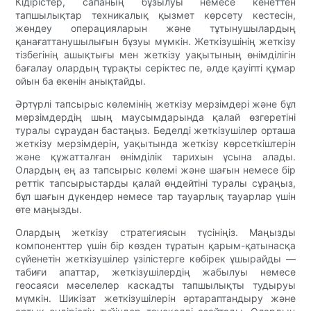
Кідірістер, сапаның бұзылуы немесе кенеттен
тапшылықтар техникалық қызмет көрсету кестесін,
жөндеу операцияларын және тұтынушылардың
қанағаттанушылығын бұзуы мүмкін. Жеткізушінің жеткізу
тізбегінің ашықтығы мен жеткізу уақытының өнімділігін
бағалау олардың тұрақты серіктес пе, әлде қауіпті құмар
ойын ба екенін анықтайды.
Әртүрлі тапсырыс көлемінің жеткізу мерзімдері және бұл
мерзімдердің шың маусымдарында қалай өзгеретіні
туралы сұраудан бастаңыз. Беделді жеткізушілер орташа
жеткізу мерзімдерін, уақытында жеткізу көрсеткіштерін
және құжатталған өнімділік тарихын ұсына алады.
Олардың ең аз тапсырыс көлемі және шағын немесе бір
реттік тапсырыстарды қалай өңдейтіні туралы сұраңыз,
бұл шағын дүкендер немесе тар тауарлық тауарлар үшін
өте маңызды.
Олардың жеткізу стратегиясын түсініңіз. Маңызды
компоненттер үшін бір көзден тұратын қарым-қатынасқа
сүйенетін жеткізушілер үзілістерге көбірек ұшырайды —
табиғи апаттар, жеткізушілердің жабылуы немесе
геосаяси мәселелер каскадты тапшылықты тудыруы
мүмкін. Шикізат жеткізушілерін әртараптандыру және