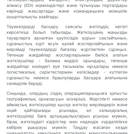
алмасу (EDI) мүмкіндіктері және тұтынушы порталдары
көрінуді жақсартады және командаңызға әкімшілік
ауыртпалықты азайтады.
Тәуекелдерді басқару саясаты жетілудің негізгі
көрсеткіші болып табылады. Жеткізушінің маңызды
тауарларға арналған қауіпсіздік қорын сақтайтынын,
сұраныстың күрт өсуін қалай жоспарлайтынын және
мерзімді тәуекелдерді бағалау жүргізетінін сұраңыз.
Төтенше жағдайлар жоспарларымен бөлісе алатын
жеткізушілер - балама өндіріс орындары, төтенше
жағдайлар кезіндегі әуе тасымалы нұсқалары немесе
логистикалық серіктестермен келісімдер - күтпеген
сұранысты немесе бұзылуларды басқара алатынына
сенімділік береді.
Соңында, олардың сіздің операцияларыңызға қатысты
географиялық орналасуын ескеріңіз. Жергілікті немесе
аймақтық жеткізушілер қысқа жеткізу мерзімдерін және
оңай қайтарымды ұсынады, ал халықаралық
жеткізушілер баға артықшылықтарын ұсынуы мүмкін,
бірақ жеткізудегі кідірістер мен кедендік күрделілікке
көбірек ұшырауы мүмкін. Таңдау жасаған кезде
шығындарды уақытында жеткізудің маңыздылығымен