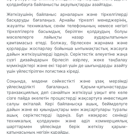
қолданбауға байланысты ақаулықтарды азайтады.
Жеткізушінің байланыс арналарын және тіркелгілерді
басқаруды бағалаңыз. Арнайы тіркелгі менеджерінің,
жауапты техникалық сенім телефонының немесе негізгі
тіркелгілерге басымдық берілген қолдаудың болуы
мәселелерге лайықты назар аударылатынын
қамтамасыз етеді. Болжау, бірлескен жарнама және
қорларды жоспарлау бойынша ынтымақтастық жасауға
дайын жеткізушілерді іздеңіз. Серіктестік әлеуетіне жаңа
сүзгі дизайндарын бірлесіп әзірлеу, жеке таңбалау
мүмкіндіктері және екі тарап үшін де шығындарды азайту
үшін үйлестірілген логистика кіреді.
Соңында, мәдени сәйкестікті және ұзақ мерзімді
үйлесімділікті бағалаңыз. Қарым-қатынастарды
транзакциялық деп санайтын жеткізуші уақыт өте келе
сізге пайда әкелетін процестерді жақсартуға инвестиция
салуы екіталай. Кері байланысқа ашық, бейімделуге
дайын және өз қиындықтары мен жақсартулары туралы
ашық серіктестерді іздеңіз. Бұл көзқарас сенімді
техникалық қолдаумен және әділ коммерциялық
шарттармен үйлесімде берік жеткізу қарым-
қатынасының негізін құрайды.