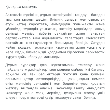
Қысқаша мазмұны
Автокөлік сүзгісінің дұрыс жеткізушісін таңдау - бағадан
тыс көп қырлы шешім. Өнімнің сапасы мен сынақтан
өтуін қатаң көрсететін, өнімдердің жан-жақты және
үйлесімді түрлерін ұсынатын, жеткізу мерзімдері ашық
сенімді жеткізу тізбегін сақтайтын және танылған
сертификаттар мен нормативтік талаптарға сәйкестікті
сақтайтын жеткізушілерге басымдық беріңіз. Сатудан
кейінгі қолдау, техникалық қызметтер және уақыт өте
келе сіздің бизнесіңізді қолдайтын бірлескен серіктестік
құруға дайын болу да маңызды.
Дұрыс сұрақтар қою, құжаттаманы тексеру және
пайдалану мүмкіндіктері мен мәдени сәйкестікті бағалау
арқылы сіз тек бөлшектерді жеткізіп қана қоймай,
сонымен қатар автопаркіңіздің, цехыңыздың немесе
өнім желісінің сенімділігі мен беделіне үлес қосатын
жеткізушіні таңдай аласыз. Тәуекелді азайту, өнімділікті
жақсарту және ұзақ мерзімді құндылық жасау үшін
әлеуетті серіктестерді қазір тексеруге уақыт бөліңіз.