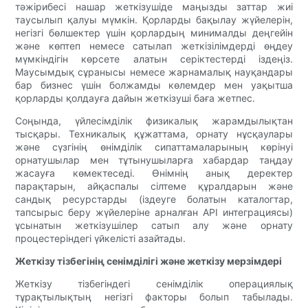
тәжірибесі нашар жеткізушіде маңызды заттар жиі
таусылып қалуы мүмкін. Қорларды бақылау жүйелерін,
негізгі бөлшектер үшін қорлардың минималды деңгейін
және көптеп немесе сатылап жеткізілімдерді өңдеу
мүмкіндігін көрсете алатын серіктестерді іздеңіз.
Маусымдық сұранысы немесе жарнамалық науқандары
бар бизнес үшін болжамды көлемдер мен уақытша
қорларды қолдауға дайын жеткізуші баға жетпес.
Соңында, үйлесімділік физикалық жарамдылықтан
тысқары. Техникалық құжаттама, орнату нұсқаулары
және сүзгінің өнімділік сипаттамаларының көрінуі
орнатушылар мен тұтынушыларға хабардар таңдау
жасауға көмектеседі. Өнімнің анық деректер
парақтарын, айқаспалы сілтеме құралдарын және
сандық ресурстарды (іздеуге болатын каталогтар,
тапсырыс беру жүйелеріне арналған API интеграциясы)
ұсынатын жеткізушілер сатып алу және орнату
процестеріндегі үйкелісті азайтады.
Жеткізу тізбегінің сенімділігі және жеткізу мерзімдері
Жеткізу тізбегіндегі сенімділік операциялық
тұрақтылықтың негізгі факторы болып табылады.