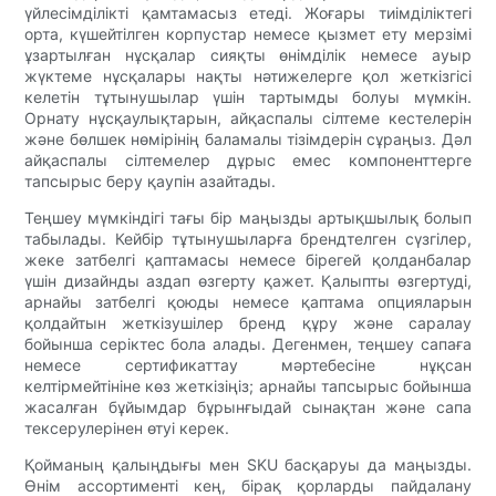
үйлесімділікті қамтамасыз етеді. Жоғары тиімділіктегі
орта, күшейтілген корпустар немесе қызмет ету мерзімі
ұзартылған нұсқалар сияқты өнімділік немесе ауыр
жүктеме нұсқалары нақты нәтижелерге қол жеткізгісі
келетін тұтынушылар үшін тартымды болуы мүмкін.
Орнату нұсқаулықтарын, айқаспалы сілтеме кестелерін
және бөлшек нөмірінің баламалы тізімдерін сұраңыз. Дәл
айқаспалы сілтемелер дұрыс емес компоненттерге
тапсырыс беру қаупін азайтады.
Теңшеу мүмкіндігі тағы бір маңызды артықшылық болып
табылады. Кейбір тұтынушыларға брендтелген сүзгілер,
жеке затбелгі қаптамасы немесе бірегей қолданбалар
үшін дизайнды аздап өзгерту қажет. Қалыпты өзгертуді,
арнайы затбелгі қоюды немесе қаптама опцияларын
қолдайтын жеткізушілер бренд құру және саралау
бойынша серіктес бола алады. Дегенмен, теңшеу сапаға
немесе сертификаттау мәртебесіне нұқсан
келтірмейтініне көз жеткізіңіз; арнайы тапсырыс бойынша
жасалған бұйымдар бұрынғыдай сынақтан және сапа
тексерулерінен өтуі керек.
Қойманың қалыңдығы мен SKU басқаруы да маңызды.
Өнім ассортименті кең, бірақ қорларды пайдалану