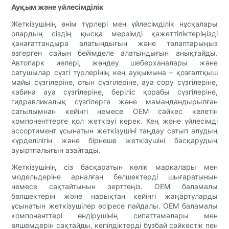
Ауқым және үйлесімділік
Жеткізушінің өнім түрлері мен үйлесімділік нұсқалары
олардың сіздің қысқа мерзімді қажеттіліктеріңізді
қанағаттандыра алатындығын және талаптарыңыз
өзгерген сайын бейімделе алатындығын анықтайды.
Автопарк иелері, жөндеу шеберханалары және
сатушылар сүзгі түрлерінің кең ауқымына – қозғалтқыш
майы сүзгілеріне, отын сүзгілеріне, ауа сору сүзгілеріне,
кабина ауа сүзгілеріне, беріліс қорабы сүзгілеріне,
гидравликалық сүзгілерге және мамандандырылған
сатылымнан кейінгі немесе OEM сәйкес келетін
компоненттерге қол жеткізуі керек. Кең және үйлесімді
ассортимент ұсынатын жеткізушіні таңдау сатып алудың
күрделілігін және бірнеше жеткізушіні басқарудың
ауыртпалығын азайтады.
Жеткізушінің сіз басқаратын көлік маркалары мен
модельдеріне арналған бөлшектерді шығаратынын
немесе сақтайтынын зерттеңіз. OEM баламалы
бөлшектерін және нарықтан кейінгі жаңартуларды
ұсынатын жеткізушілер әсіресе пайдалы. OEM баламалы
компоненттері өндірушінің сипаттамалары мен
өлшемдерін сақтайды, кепілдіктерді бұзбай сәйкестік пен