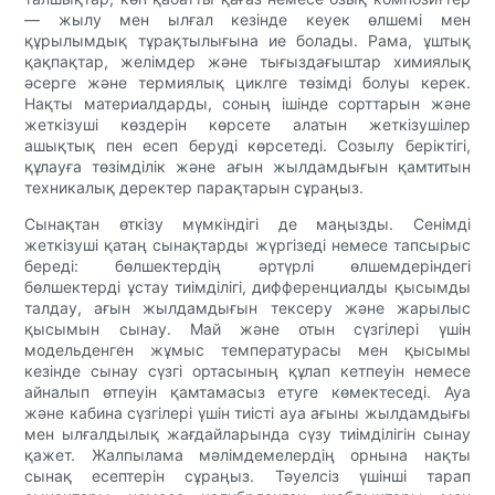
— жылу мен ылғал кезінде кеуек өлшемі мен
құрылымдық тұрақтылығына ие болады. Рама, ұштық
қақпақтар, желімдер және тығыздағыштар химиялық
әсерге және термиялық циклге төзімді болуы керек.
Нақты материалдарды, соның ішінде сорттарын және
жеткізуші көздерін көрсете алатын жеткізушілер
ашықтық пен есеп беруді көрсетеді. Созылу беріктігі,
құлауға төзімділік және ағын жылдамдығын қамтитын
техникалық деректер парақтарын сұраңыз.
Сынақтан өткізу мүмкіндігі де маңызды. Сенімді
жеткізуші қатаң сынақтарды жүргізеді немесе тапсырыс
береді: бөлшектердің әртүрлі өлшемдеріндегі
бөлшектерді ұстау тиімділігі, дифференциалды қысымды
талдау, ағын жылдамдығын тексеру және жарылыс
қысымын сынау. Май және отын сүзгілері үшін
модельденген жұмыс температурасы мен қысымы
кезінде сынау сүзгі ортасының құлап кетпеуін немесе
айналып өтпеуін қамтамасыз етуге көмектеседі. Ауа
және кабина сүзгілері үшін тиісті ауа ағыны жылдамдығы
мен ылғалдылық жағдайларында сүзу тиімділігін сынау
қажет. Жалпылама мәлімдемелердің орнына нақты
сынақ есептерін сұраңыз. Тәуелсіз үшінші тарап