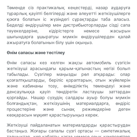
Төменде сіз практикалық кеңестерді, назар аударуға
тұрарлық қауіпті белгілерді және әлеуетті жеткізушілерге
қоюға болатын іс жүзіндегі сұрақтарды таба аласыз.
Беделді өндірушілер мен дистрибьюторларды сізді сапа
тәуекелдеріне, кідірістерге немесе жасырын
шығындарға ұшыратуы мүмкін өндірушілерден қалай
ажыратуға болатынын білу үшін оқыңыз.
Өнім сапасы және тестілеу
Өнім сапасы кез келген жақсы автомобиль сүзгісін
жеткізуші арасындағы қарым-қатынастың негізі болып
табылады. Сүзгілер маңызды рөл атқарады: олар
қозғалтқыштарды, беріліс қораптарын, отын жүйелерін
және кабинаны тозу, өнімділіктің төмендеуі және
денсаулыққа қауіп төндіретін ластаушы заттардан
қорғайды. Нашар сүзудің салдары ауыр болуы мүмкін
болғандықтан, жеткізушінің материалдарға, өндіріс
процестеріне және сынақ режимдеріне деген
көзқарасын мұқият қарастыруыңыз керек.
Жеткізуші пайдаланатын материалдарды қарастырудан
бастаңыз. Жоғары сапалы сүзгі ортасы — синтетикалық
талшықтар, көп қабатты қағаз немесе озық композиттер