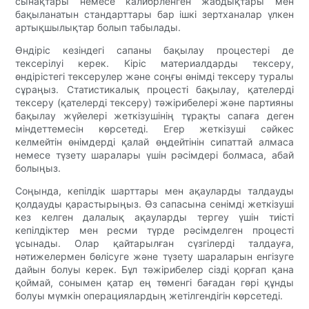
сынақтары немесе калибрленген жабдықтары мен
бақыланатын стандарттары бар ішкі зертханалар үлкен
артықшылықтар болып табылады.
Өндіріс кезіндегі сапаны бақылау процестері де
тексерілуі керек. Кіріс материалдарды тексеру,
өндірістегі тексерулер және соңғы өнімді тексеру туралы
сұраңыз. Статистикалық процесті бақылау, қателерді
тексеру (қателерді тексеру) тәжірибелері және партияны
бақылау жүйелері жеткізушінің тұрақты сапаға деген
міндеттемесін көрсетеді. Егер жеткізуші сәйкес
келмейтін өнімдерді қалай өңдейтінін сипаттай алмаса
немесе түзету шаралары үшін рәсімдері болмаса, абай
болыңыз.
Соңында, кепілдік шарттары мен ақауларды талдауды
қолдауды қарастырыңыз. Өз сапасына сенімді жеткізуші
кез келген далалық ақауларды тергеу үшін тиісті
кепілдіктер мен ресми түрде рәсімделген процесті
ұсынады. Олар қайтарылған сүзгілерді талдауға,
нәтижелермен бөлісуге және түзету шараларын енгізуге
дайын болуы керек. Бұл тәжірибелер сізді қорғап қана
қоймай, сонымен қатар ең төменгі бағадан гөрі құнды
болуы мүмкін операциялардың жетілгендігін көрсетеді.