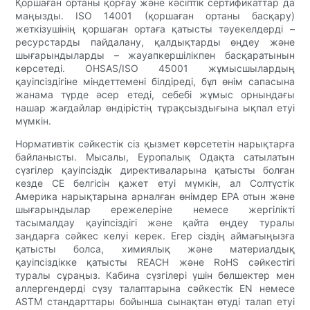
Қоршаған ортаны қорғау және кәсіптік сертификаттар да
маңызды. ISO 14001 (қоршаған ортаны басқару)
жеткізушінің қоршаған ортаға қатысты тәуекелдерді –
ресурстарды пайдалану, қалдықтарды өңдеу және
шығарындыларды – жауапкершілікпен басқаратынын
көрсетеді. OHSAS/ISO 45001 жұмысшылардың
қауіпсіздігіне міндеттемені білдіреді, бұл өнім сапасына
жанама түрде әсер етеді, себебі жұмыс орнындағы
нашар жағдайлар өндірістің тұрақсыздығына ықпал етуі
мүмкін.
Нормативтік сәйкестік сіз қызмет көрсететін нарықтарға
байланысты. Мысалы, Еуропалық Одақта сатылатын
сүзгілер қауіпсіздік директиваларына қатысты болған
кезде CE белгісін қажет етуі мүмкін, ал Солтүстік
Америка нарықтарына арналған өнімдер EPA отын және
шығарындылар ережелеріне немесе жергілікті
тасымалдау қауіпсіздігі және қайта өңдеу туралы
заңдарға сәйкес келуі керек. Егер сіздің аймағыңызға
қатысты болса, химиялық және материалдық
қауіпсіздікке қатысты REACH және RoHS сәйкестігі
туралы сұраңыз. Кабина сүзгілері үшін бөлшектер мен
аллергендерді сүзу талаптарына сәйкестік EN немесе
ASTM стандарттары бойынша сынақтан өтуді талап етуі