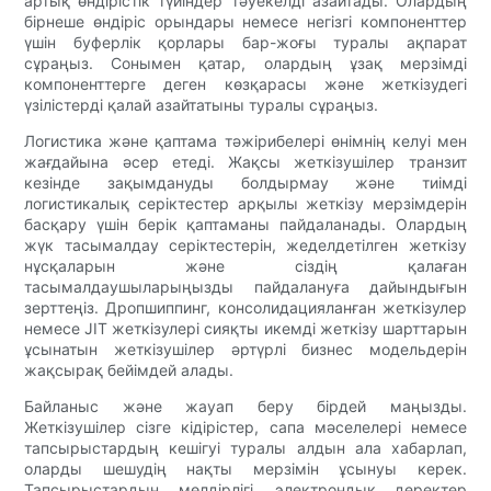
артық өндірістік түйіндер тәуекелді азайтады. Олардың
бірнеше өндіріс орындары немесе негізгі компоненттер
үшін буферлік қорлары бар-жоғы туралы ақпарат
сұраңыз. Сонымен қатар, олардың ұзақ мерзімді
компоненттерге деген көзқарасы және жеткізудегі
үзілістерді қалай азайтатыны туралы сұраңыз.
Логистика және қаптама тәжірибелері өнімнің келуі мен
жағдайына әсер етеді. Жақсы жеткізушілер транзит
кезінде зақымдануды болдырмау және тиімді
логистикалық серіктестер арқылы жеткізу мерзімдерін
басқару үшін берік қаптаманы пайдаланады. Олардың
жүк тасымалдау серіктестерін, жеделдетілген жеткізу
нұсқаларын және сіздің қалаған
тасымалдаушыларыңызды пайдалануға дайындығын
зерттеңіз. Дропшиппинг, консолидацияланған жеткізулер
немесе JIT жеткізулері сияқты икемді жеткізу шарттарын
ұсынатын жеткізушілер әртүрлі бизнес модельдерін
жақсырақ бейімдей алады.
Байланыс және жауап беру бірдей маңызды.
Жеткізушілер сізге кідірістер, сапа мәселелері немесе
тапсырыстардың кешігуі туралы алдын ала хабарлап,
оларды шешудің нақты мерзімін ұсынуы керек.
Тапсырыстардың мөлдірлігі, электрондық деректер