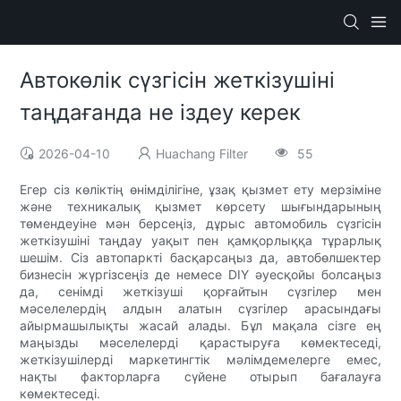
Автокөлік сүзгісін жеткізушіні
таңдағанда не іздеу керек
2026-04-10
Huachang Filter
55
Егер сіз көліктің өнімділігіне, ұзақ қызмет ету мерзіміне
және техникалық қызмет көрсету шығындарының
төмендеуіне мән берсеңіз, дұрыс автомобиль сүзгісін
жеткізушіні таңдау уақыт пен қамқорлыққа тұрарлық
шешім. Сіз автопаркті басқарсаңыз да, автобөлшектер
бизнесін жүргізсеңіз де немесе DIY әуесқойы болсаңыз
да, сенімді жеткізуші қорғайтын сүзгілер мен
мәселелердің алдын алатын сүзгілер арасындағы
айырмашылықты жасай алады. Бұл мақала сізге ең
маңызды мәселелерді қарастыруға көмектеседі,
жеткізушілерді маркетингтік мәлімдемелерге емес,
нақты факторларға сүйене отырып бағалауға
көмектеседі.