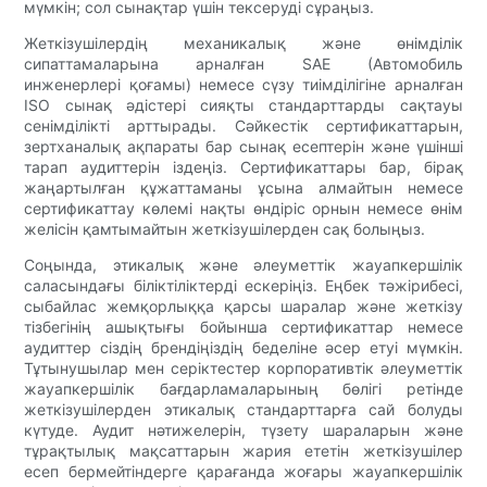
мүмкін; сол сынақтар үшін тексеруді сұраңыз.
Жеткізушілердің механикалық және өнімділік
сипаттамаларына арналған SAE (Автомобиль
инженерлері қоғамы) немесе сүзу тиімділігіне арналған
ISO сынақ әдістері сияқты стандарттарды сақтауы
сенімділікті арттырады. Сәйкестік сертификаттарын,
зертханалық ақпараты бар сынақ есептерін және үшінші
тарап аудиттерін іздеңіз. Сертификаттары бар, бірақ
жаңартылған құжаттаманы ұсына алмайтын немесе
сертификаттау көлемі нақты өндіріс орнын немесе өнім
желісін қамтымайтын жеткізушілерден сақ болыңыз.
Соңында, этикалық және әлеуметтік жауапкершілік
саласындағы біліктіліктерді ескеріңіз. Еңбек тәжірибесі,
сыбайлас жемқорлыққа қарсы шаралар және жеткізу
тізбегінің ашықтығы бойынша сертификаттар немесе
аудиттер сіздің брендіңіздің беделіне әсер етуі мүмкін.
Тұтынушылар мен серіктестер корпоративтік әлеуметтік
жауапкершілік бағдарламаларының бөлігі ретінде
жеткізушілерден этикалық стандарттарға сай болуды
күтуде. Аудит нәтижелерін, түзету шараларын және
тұрақтылық мақсаттарын жария ететін жеткізушілер
есеп бермейтіндерге қарағанда жоғары жауапкершілік