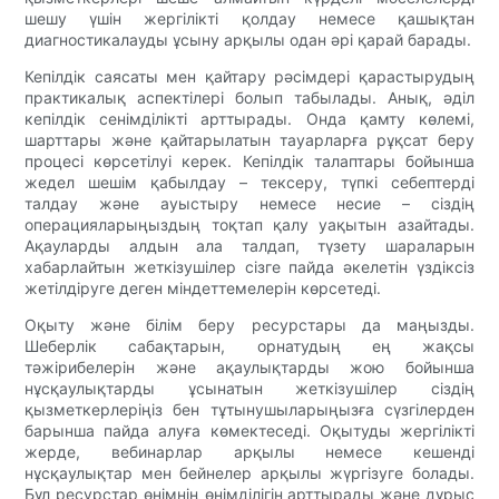
шешу үшін жергілікті қолдау немесе қашықтан
диагностикалауды ұсыну арқылы одан әрі қарай барады.
Кепілдік саясаты мен қайтару рәсімдері қарастырудың
практикалық аспектілері болып табылады. Анық, әділ
кепілдік сенімділікті арттырады. Онда қамту көлемі,
шарттары және қайтарылатын тауарларға рұқсат беру
процесі көрсетілуі керек. Кепілдік талаптары бойынша
жедел шешім қабылдау – тексеру, түпкі себептерді
талдау және ауыстыру немесе несие – сіздің
операцияларыңыздың тоқтап қалу уақытын азайтады.
Ақауларды алдын ала талдап, түзету шараларын
хабарлайтын жеткізушілер сізге пайда әкелетін үздіксіз
жетілдіруге деген міндеттемелерін көрсетеді.
Оқыту және білім беру ресурстары да маңызды.
Шеберлік сабақтарын, орнатудың ең жақсы
тәжірибелерін және ақаулықтарды жою бойынша
нұсқаулықтарды ұсынатын жеткізушілер сіздің
қызметкерлеріңіз бен тұтынушыларыңызға сүзгілерден
барынша пайда алуға көмектеседі. Оқытуды жергілікті
жерде, вебинарлар арқылы немесе кешенді
нұсқаулықтар мен бейнелер арқылы жүргізуге болады.
Бұл ресурстар өнімнің өнімділігін арттырады және дұрыс