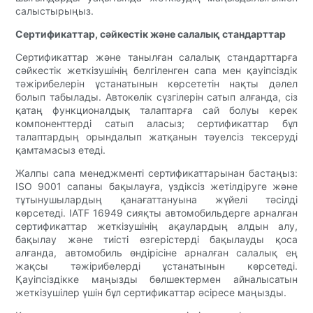
салыстырыңыз.
Сертификаттар, сәйкестік және салалық стандарттар
Сертификаттар және танылған салалық стандарттарға
сәйкестік жеткізушінің белгіленген сапа мен қауіпсіздік
тәжірибелерін ұстанатынын көрсететін нақты дәлел
болып табылады. Автокөлік сүзгілерін сатып алғанда, сіз
қатаң функционалдық талаптарға сай болуы керек
компоненттерді сатып аласыз; сертификаттар бұл
талаптардың орындалып жатқанын тәуелсіз тексеруді
қамтамасыз етеді.
Жалпы сапа менеджменті сертификаттарынан бастаңыз:
ISO 9001 сапаны бақылауға, үздіксіз жетілдіруге және
тұтынушылардың қанағаттануына жүйелі тәсілді
көрсетеді. IATF 16949 сияқты автомобильдерге арналған
сертификаттар жеткізушінің ақаулардың алдын алу,
бақылау және тиісті өзгерістерді бақылауды қоса
алғанда, автомобиль өндірісіне арналған салалық ең
жақсы тәжірибелерді ұстанатынын көрсетеді.
Қауіпсіздікке маңызды бөлшектермен айналысатын
жеткізушілер үшін бұл сертификаттар әсіресе маңызды.