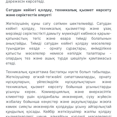
дәрежесін көрсетеді.
Сатудан кейінгі қолдау, техникалық қызмет көрсету
және серіктестік әлеуеті
Жеткізушінің құны сату сәтімен шектелмейді. Сатудан
кейінгі қолдау, техникалық қызметтер және ұзақ
мерзімді серіктестікті дамыту мүмкіндігі көбінесе қарым-
қатынастың тегіс және өзара тиімді болатынын
анықтайды. Тиімді сатудан кейінгі қолдау мәселелер
туындаған кезде - орнату сұрақтары, өнімділікке
қатысты мәселелер немесе кепілдік талаптары -
олардың тез және ашық түрде шешілуін қамтамасыз
етеді.
Техникалық құжаттама бастапқы нүкте болып табылады.
Жеткізушілер егжей-тегжейлі сипаттамаларды, орнату
нұсқауларын, үйлесімділік нұсқаулықтарын және
техникалық қызмет көрсету бойынша ұсыныстарды
ұсынуы керек. Коммерциялық және өнеркәсіптік
клиенттер үшін қолданбалы инженерия, сүзу жүйесін
жобалау бойынша кеңестер және ақаулықтарды жоюға
көмек сияқты инженерлік қолдауды ұсыну айтарлықтай
құндылық қосады. Кейбір жеткізушілер жалпы қолдау
қызметкерлері шеше алмайтын күрделі мәселелерді