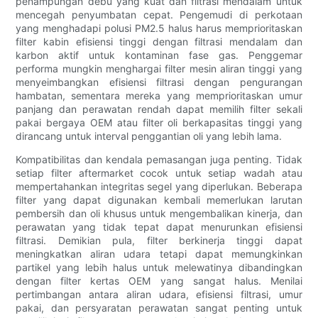
penampungan debu yang kuat dan filtrasi mendalam untuk
mencegah penyumbatan cepat. Pengemudi di perkotaan
yang menghadapi polusi PM2.5 halus harus memprioritaskan
filter kabin efisiensi tinggi dengan filtrasi mendalam dan
karbon aktif untuk kontaminan fase gas. Penggemar
performa mungkin menghargai filter mesin aliran tinggi yang
menyeimbangkan efisiensi filtrasi dengan pengurangan
hambatan, sementara mereka yang memprioritaskan umur
panjang dan perawatan rendah dapat memilih filter sekali
pakai bergaya OEM atau filter oli berkapasitas tinggi yang
dirancang untuk interval penggantian oli yang lebih lama.
Kompatibilitas dan kendala pemasangan juga penting. Tidak
setiap filter aftermarket cocok untuk setiap wadah atau
mempertahankan integritas segel yang diperlukan. Beberapa
filter yang dapat digunakan kembali memerlukan larutan
pembersih dan oli khusus untuk mengembalikan kinerja, dan
perawatan yang tidak tepat dapat menurunkan efisiensi
filtrasi. Demikian pula, filter berkinerja tinggi dapat
meningkatkan aliran udara tetapi dapat memungkinkan
partikel yang lebih halus untuk melewatinya dibandingkan
dengan filter kertas OEM yang sangat halus. Menilai
pertimbangan antara aliran udara, efisiensi filtrasi, umur
pakai, dan persyaratan perawatan sangat penting untuk