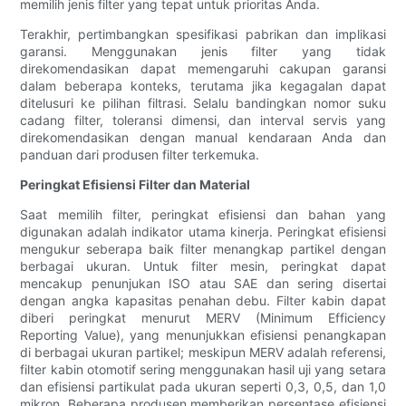
memilih jenis filter yang tepat untuk prioritas Anda.
Terakhir, pertimbangkan spesifikasi pabrikan dan implikasi
garansi. Menggunakan jenis filter yang tidak
direkomendasikan dapat memengaruhi cakupan garansi
dalam beberapa konteks, terutama jika kegagalan dapat
ditelusuri ke pilihan filtrasi. Selalu bandingkan nomor suku
cadang filter, toleransi dimensi, dan interval servis yang
direkomendasikan dengan manual kendaraan Anda dan
panduan dari produsen filter terkemuka.
Peringkat Efisiensi Filter dan Material
Saat memilih filter, peringkat efisiensi dan bahan yang
digunakan adalah indikator utama kinerja. Peringkat efisiensi
mengukur seberapa baik filter menangkap partikel dengan
berbagai ukuran. Untuk filter mesin, peringkat dapat
mencakup penunjukan ISO atau SAE dan sering disertai
dengan angka kapasitas penahan debu. Filter kabin dapat
diberi peringkat menurut MERV (Minimum Efficiency
Reporting Value), yang menunjukkan efisiensi penangkapan
di berbagai ukuran partikel; meskipun MERV adalah referensi,
filter kabin otomotif sering menggunakan hasil uji yang setara
dan efisiensi partikulat pada ukuran seperti 0,3, 0,5, dan 1,0
mikron. Beberapa produsen memberikan persentase efisiensi