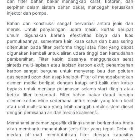
dan filter bahan bakar menangkap karat, kotoran, dan
serpihan dalam sistem bahan bakar, mencegah kerusakan
injektor dan pompa.
Bahan dan konstruksi sangat bervariasi antara jenis dan
merek. Untuk penyaringan udara mesin, kertas berlipat
umum digunakan karena efektivitas biaya dan luas
permukaannya, sementara kain kasa katun dan busa sering
ditemukan pada filter performa tinggi atau filter yang dapat
digunakan kembali untuk aliran udara tinggi dan kemudahan
pembersihan. Filter kabin biasanya menggunakan serat
sintetis multi-lapisan atau lapisan karbon aktif; penambahan
karbon sangat berguna untuk menyerap bau dan polutan
gas seperti ozon dan asap knalpot. Filter oli menggabungkan
elemen media berlipat dengan katup anti-balik dan katup
bypass untuk menjaga pelumasan selama start dingin atau
ketika filter tersumbat. Filter bahan bakar dapat berupa
elemen kertas inline sederhana untuk mesin yang lebih kecil
atau unit multi-tahap yang lebih canggih untuk sistem diesel
dengan pemisahan air dan media koalesensi.
Memahami ancaman spesifik di lingkungan berkendara Anda
akan membantu menentukan jenis filter yang tepat. Debu di
medan off-road membutuhkan filter dengan kapasitas