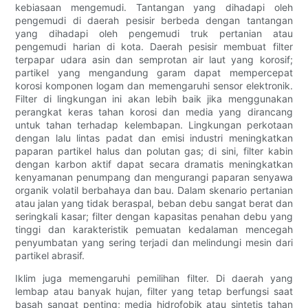
kebiasaan mengemudi. Tantangan yang dihadapi oleh
pengemudi di daerah pesisir berbeda dengan tantangan
yang dihadapi oleh pengemudi truk pertanian atau
pengemudi harian di kota. Daerah pesisir membuat filter
terpapar udara asin dan semprotan air laut yang korosif;
partikel yang mengandung garam dapat mempercepat
korosi komponen logam dan memengaruhi sensor elektronik.
Filter di lingkungan ini akan lebih baik jika menggunakan
perangkat keras tahan korosi dan media yang dirancang
untuk tahan terhadap kelembapan. Lingkungan perkotaan
dengan lalu lintas padat dan emisi industri meningkatkan
paparan partikel halus dan polutan gas; di sini, filter kabin
dengan karbon aktif dapat secara dramatis meningkatkan
kenyamanan penumpang dan mengurangi paparan senyawa
organik volatil berbahaya dan bau. Dalam skenario pertanian
atau jalan yang tidak beraspal, beban debu sangat berat dan
seringkali kasar; filter dengan kapasitas penahan debu yang
tinggi dan karakteristik pemuatan kedalaman mencegah
penyumbatan yang sering terjadi dan melindungi mesin dari
partikel abrasif.
Iklim juga memengaruhi pemilihan filter. Di daerah yang
lembap atau banyak hujan, filter yang tetap berfungsi saat
basah sangat penting; media hidrofobik atau sintetis tahan