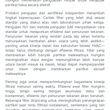
mungkin memerlukan pengolesan minyak untuk menjebak
partikel halus secara efektif.
Protokol pengujian dan sertifikasi independen menambah
tingkat kepercayaan. Carilah filter yang telah diuji sesuai
standar yang diakui atau oleh laboratorium pihak ketiga.
Pengujian ISO dan metode pengujian SAE menyediakan cara
standar untuk melaporkan efisiensi dan penurunan tekanan.
Penurunan tekanan yang rendah pada laju aliran tertentu
menunjukkan hambatan aliran udara yang lebih sedikit—
penting untuk kinerja mesin dan kebutuhan blower HVAC—
tetapi harus diimbangi dengan efisiensi filtrasi. Filter yang
membiarkan lebih banyak partikel melewatinya mungkin
meningkatkan daya dengan memungkinkan lebih banyak
udara bersih masuk ke mesin, tetapi dapat memperpendek
umur mesin dengan membiarkan partikel abrasif
melewatinya.
Penting juga untuk mempertimbangkan bagaimana kinerja
filtrasi menurun seiring waktu. Efisiensi awal filter mungkin
tinggi, tetapi seiring dengan akumulasi debu dan
kontaminan, efisiensi dan penurunan tekanan akan berubah.
Beberapa filter dirancang untuk meningkatkan penangkapan
partikel saat terisi (filtrasi kedalaman), sementara yang lain
mungkin mengalami peningkatan hambatan yang cepat,