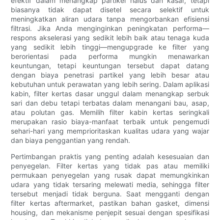
efektif dalam menangkap partikel halus dan kasar, tetapi
biasanya tidak dapat disetel secara selektif untuk
meningkatkan aliran udara tanpa mengorbankan efisiensi
filtrasi. Jika Anda menginginkan peningkatan performa—
respons akselerasi yang sedikit lebih baik atau tenaga kuda
yang sedikit lebih tinggi—mengupgrade ke filter yang
berorientasi pada performa mungkin menawarkan
keuntungan, tetapi keuntungan tersebut dapat datang
dengan biaya penetrasi partikel yang lebih besar atau
kebutuhan untuk perawatan yang lebih sering. Dalam aplikasi
kabin, filter kertas dasar unggul dalam menangkap serbuk
sari dan debu tetapi terbatas dalam menangani bau, asap,
atau polutan gas. Memilih filter kabin kertas seringkali
merupakan rasio biaya-manfaat terbaik untuk pengemudi
sehari-hari yang memprioritaskan kualitas udara yang wajar
dan biaya penggantian yang rendah.
Pertimbangan praktis yang penting adalah kesesuaian dan
penyegelan. Filter kertas yang tidak pas atau memiliki
permukaan penyegelan yang rusak dapat memungkinkan
udara yang tidak tersaring melewati media, sehingga filter
tersebut menjadi tidak berguna. Saat mengganti dengan
filter kertas aftermarket, pastikan bahan gasket, dimensi
housing, dan mekanisme penjepit sesuai dengan spesifikasi