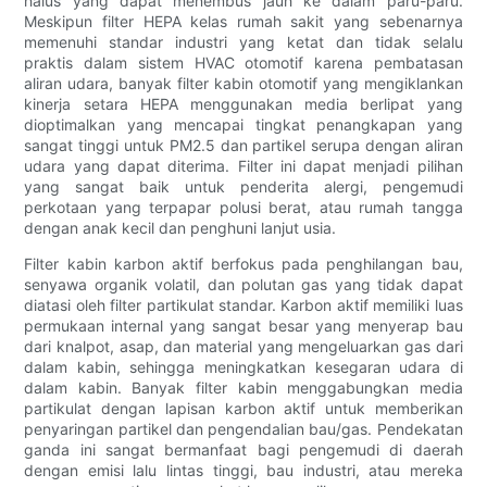
halus yang dapat menembus jauh ke dalam paru-paru.
Meskipun filter HEPA kelas rumah sakit yang sebenarnya
memenuhi standar industri yang ketat dan tidak selalu
praktis dalam sistem HVAC otomotif karena pembatasan
aliran udara, banyak filter kabin otomotif yang mengiklankan
kinerja setara HEPA menggunakan media berlipat yang
dioptimalkan yang mencapai tingkat penangkapan yang
sangat tinggi untuk PM2.5 dan partikel serupa dengan aliran
udara yang dapat diterima. Filter ini dapat menjadi pilihan
yang sangat baik untuk penderita alergi, pengemudi
perkotaan yang terpapar polusi berat, atau rumah tangga
dengan anak kecil dan penghuni lanjut usia.
Filter kabin karbon aktif berfokus pada penghilangan bau,
senyawa organik volatil, dan polutan gas yang tidak dapat
diatasi oleh filter partikulat standar. Karbon aktif memiliki luas
permukaan internal yang sangat besar yang menyerap bau
dari knalpot, asap, dan material yang mengeluarkan gas dari
dalam kabin, sehingga meningkatkan kesegaran udara di
dalam kabin. Banyak filter kabin menggabungkan media
partikulat dengan lapisan karbon aktif untuk memberikan
penyaringan partikel dan pengendalian bau/gas. Pendekatan
ganda ini sangat bermanfaat bagi pengemudi di daerah
dengan emisi lalu lintas tinggi, bau industri, atau mereka