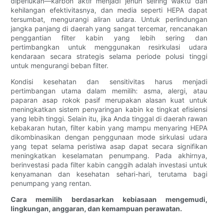
diperlukan—karbon aktif menjadi jenuh seiring waktu dan
kehilangan efektivitasnya, dan media seperti HEPA dapat
tersumbat, mengurangi aliran udara. Untuk perlindungan
jangka panjang di daerah yang sangat tercemar, rencanakan
penggantian filter kabin yang lebih sering dan
pertimbangkan untuk menggunakan resirkulasi udara
kendaraan secara strategis selama periode polusi tinggi
untuk mengurangi beban filter.
Kondisi kesehatan dan sensitivitas harus menjadi
pertimbangan utama dalam memilih: asma, alergi, atau
paparan asap rokok pasif merupakan alasan kuat untuk
meningkatkan sistem penyaringan kabin ke tingkat efisiensi
yang lebih tinggi. Selain itu, jika Anda tinggal di daerah rawan
kebakaran hutan, filter kabin yang mampu menyaring HEPA
dikombinasikan dengan penggunaan mode sirkulasi udara
yang tepat selama peristiwa asap dapat secara signifikan
meningkatkan keselamatan penumpang. Pada akhirnya,
berinvestasi pada filter kabin canggih adalah investasi untuk
kenyamanan dan kesehatan sehari-hari, terutama bagi
penumpang yang rentan.
Cara memilih berdasarkan kebiasaan mengemudi,
lingkungan, anggaran, dan kemampuan perawatan.