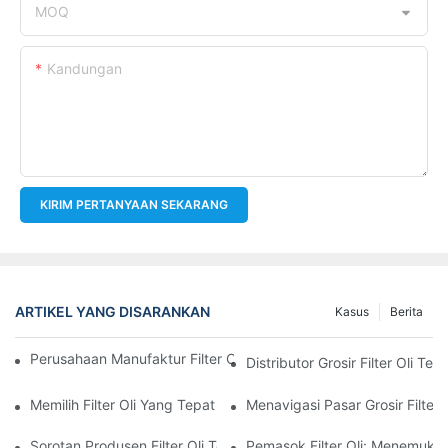
MOQ
Kandungan
KIRIM PERTANYAAN SEKARANG
ARTIKEL YANG DISARANKAN
Kasus
Berita
Perusahaan Manufaktur Filter Oli Teratas: Tinjauan Komprehensi
Distributor Grosir Filter Oli T
Memilih Filter Oli Yang Tepat Untuk Model Kendaraan Anda: P
Menavigasi Pasar Grosir Filter O
Sorotan Produsen Filter Oli Terkemuka Dan Inovasi Mereka
Pemasok Filter Oli: Menemukan