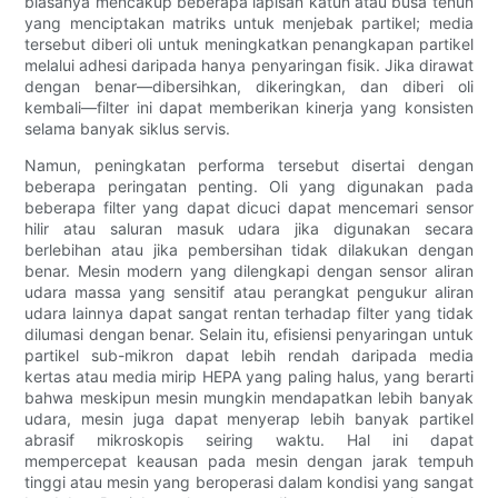
biasanya mencakup beberapa lapisan katun atau busa tenun
yang menciptakan matriks untuk menjebak partikel; media
tersebut diberi oli untuk meningkatkan penangkapan partikel
melalui adhesi daripada hanya penyaringan fisik. Jika dirawat
dengan benar—dibersihkan, dikeringkan, dan diberi oli
kembali—filter ini dapat memberikan kinerja yang konsisten
selama banyak siklus servis.
Namun, peningkatan performa tersebut disertai dengan
beberapa peringatan penting. Oli yang digunakan pada
beberapa filter yang dapat dicuci dapat mencemari sensor
hilir atau saluran masuk udara jika digunakan secara
berlebihan atau jika pembersihan tidak dilakukan dengan
benar. Mesin modern yang dilengkapi dengan sensor aliran
udara massa yang sensitif atau perangkat pengukur aliran
udara lainnya dapat sangat rentan terhadap filter yang tidak
dilumasi dengan benar. Selain itu, efisiensi penyaringan untuk
partikel sub-mikron dapat lebih rendah daripada media
kertas atau media mirip HEPA yang paling halus, yang berarti
bahwa meskipun mesin mungkin mendapatkan lebih banyak
udara, mesin juga dapat menyerap lebih banyak partikel
abrasif mikroskopis seiring waktu. Hal ini dapat
mempercepat keausan pada mesin dengan jarak tempuh
tinggi atau mesin yang beroperasi dalam kondisi yang sangat