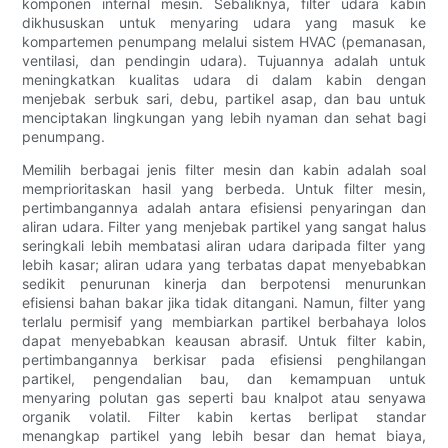
komponen internal mesin. Sebaliknya, filter udara kabin
dikhususkan untuk menyaring udara yang masuk ke
kompartemen penumpang melalui sistem HVAC (pemanasan,
ventilasi, dan pendingin udara). Tujuannya adalah untuk
meningkatkan kualitas udara di dalam kabin dengan
menjebak serbuk sari, debu, partikel asap, dan bau untuk
menciptakan lingkungan yang lebih nyaman dan sehat bagi
penumpang.
Memilih berbagai jenis filter mesin dan kabin adalah soal
memprioritaskan hasil yang berbeda. Untuk filter mesin,
pertimbangannya adalah antara efisiensi penyaringan dan
aliran udara. Filter yang menjebak partikel yang sangat halus
seringkali lebih membatasi aliran udara daripada filter yang
lebih kasar; aliran udara yang terbatas dapat menyebabkan
sedikit penurunan kinerja dan berpotensi menurunkan
efisiensi bahan bakar jika tidak ditangani. Namun, filter yang
terlalu permisif yang membiarkan partikel berbahaya lolos
dapat menyebabkan keausan abrasif. Untuk filter kabin,
pertimbangannya berkisar pada efisiensi penghilangan
partikel, pengendalian bau, dan kemampuan untuk
menyaring polutan gas seperti bau knalpot atau senyawa
organik volatil. Filter kabin kertas berlipat standar
menangkap partikel yang lebih besar dan hemat biaya,