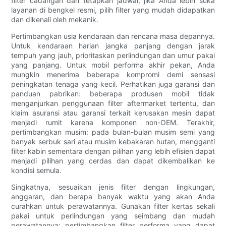
filter cadangan dan tetapkan jadwal; jika Anda lebih suka
layanan di bengkel resmi, pilih filter yang mudah didapatkan
dan dikenali oleh mekanik.
Pertimbangkan usia kendaraan dan rencana masa depannya.
Untuk kendaraan harian jangka panjang dengan jarak
tempuh yang jauh, prioritaskan perlindungan dan umur pakai
yang panjang. Untuk mobil performa akhir pekan, Anda
mungkin menerima beberapa kompromi demi sensasi
peningkatan tenaga yang kecil. Perhatikan juga garansi dan
panduan pabrikan: beberapa produsen mobil tidak
menganjurkan penggunaan filter aftermarket tertentu, dan
klaim asuransi atau garansi terkait kerusakan mesin dapat
menjadi rumit karena komponen non-OEM. Terakhir,
pertimbangkan musim: pada bulan-bulan musim semi yang
banyak serbuk sari atau musim kebakaran hutan, mengganti
filter kabin sementara dengan pilihan yang lebih efisien dapat
menjadi pilihan yang cerdas dan dapat dikembalikan ke
kondisi semula.
Singkatnya, sesuaikan jenis filter dengan lingkungan,
anggaran, dan berapa banyak waktu yang akan Anda
curahkan untuk perawatannya. Gunakan filter kertas sekali
pakai untuk perlindungan yang seimbang dan mudah
perawatannya; pertimbangkan filter performa yang dapat