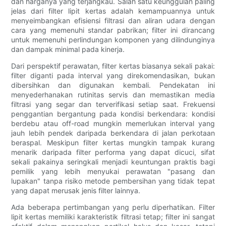
dan harganya yang terjangkau. Salah satu keunggulan paling
jelas dari filter lipit kertas adalah kemampuannya untuk
menyeimbangkan efisiensi filtrasi dan aliran udara dengan
cara yang memenuhi standar pabrikan; filter ini dirancang
untuk memenuhi perlindungan komponen yang dilindunginya
dan dampak minimal pada kinerja.
Dari perspektif perawatan, filter kertas biasanya sekali pakai:
filter diganti pada interval yang direkomendasikan, bukan
dibersihkan dan digunakan kembali. Pendekatan ini
menyederhanakan rutinitas servis dan memastikan media
filtrasi yang segar dan terverifikasi setiap saat. Frekuensi
penggantian bergantung pada kondisi berkendara: kondisi
berdebu atau off-road mungkin memerlukan interval yang
jauh lebih pendek daripada berkendara di jalan perkotaan
beraspal. Meskipun filter kertas mungkin tampak kurang
menarik daripada filter performa yang dapat dicuci, sifat
sekali pakainya seringkali menjadi keuntungan praktis bagi
pemilik yang lebih menyukai perawatan "pasang dan
lupakan" tanpa risiko metode pembersihan yang tidak tepat
yang dapat merusak jenis filter lainnya.
Ada beberapa pertimbangan yang perlu diperhatikan. Filter
lipit kertas memiliki karakteristik filtrasi tetap; filter ini sangat