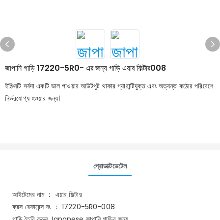
জাপানি গাড়ি 17220-5R0- এর জন্য গাড়ি এয়ার ফিল্টার008
ইঞ্জিনটি সর্বদা একটি ভাল পাওয়ার আউটপুট থাকার গ্যারান্টিযুক্ত এবং অত্যন্ত কঠোর পরিবেশে
নির্ভরযোগ্য হওয়ার জন্য।
প্রোডাক্টডেটেল
আইটেমের নাম ： এয়ার ফিল্টার
ক্রস রেফারেন্স নং ： 17220-5R0-008
গাড়ি তৈরি করুন Japanese জাপানি গাড়ির জন্য