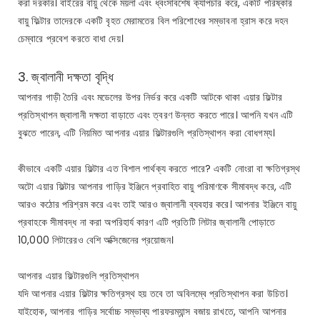
করা দরকার। বাইরের বায়ু থেকে ময়লা এবং ধ্বংসাবশেষ ক্যাপচার করে, একটি পরিষ্কার
বায়ু ফিল্টার তাদেরকে একটি বৃহত মেরামতের বিল পরিশোধের সম্ভাবনা হ্রাস করে দহন
চেম্বারে প্রবেশ করতে বাধা দেয়।
3. জ্বালানী দক্ষতা বৃদ্ধি
আপনার গাড়ী তৈরি এবং মডেলের উপর নির্ভর করে একটি আটকে থাকা এয়ার ফিল্টার
প্রতিস্থাপন জ্বালানী দক্ষতা বাড়াতে এবং ত্বরণ উন্নত করতে পারে। আপনি যখন এটি
বুঝতে পারেন, এটি নিয়মিত আপনার এয়ার ফিল্টারগুলি প্রতিস্থাপন করা বোধগম্য।
কীভাবে একটি এয়ার ফিল্টার এত বিশাল পার্থক্য করতে পারে? একটি নোংরা বা ক্ষতিগ্রস্থ
অটো এয়ার ফিল্টার আপনার গাড়ির ইঞ্জিনে প্রবাহিত বায়ু পরিমাণকে সীমাবদ্ধ করে, এটি
আরও কঠোর পরিশ্রম করে এবং তাই আরও জ্বালানী ব্যবহার করে। আপনার ইঞ্জিনে বায়ু
প্রবাহকে সীমাবদ্ধ না করা অপরিহার্য কারণ এটি প্রতিটি লিটার জ্বালানী পোড়াতে
10,000 লিটারেরও বেশি অক্সিজেনের প্রয়োজন।
আপনার এয়ার ফিল্টারগুলি প্রতিস্থাপন
যদি আপনার এয়ার ফিল্টার ক্ষতিগ্রস্থ হয় তবে তা অবিলম্বে প্রতিস্থাপন করা উচিত।
যাইহোক, আপনার গাড়ির সর্বোচ্চ সম্ভাব্য পারফরম্যান্স বজায় রাখতে, আপনি আপনার