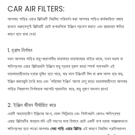
CAR AIR FILTERS:
আপনার গাড়ির এয়ার ফিল্টারটি নিয়মিত পরিবর্তন করা আপনার গাড়ির কার্যকারিতা বজায়
রাখতে গুরুত্বপূর্ণ। ফিল্টারটি ছোট কণাগুলিকে ইঞ্জিনে প্রবেশ করতে এবং ব্যয়বহুল ক্ষতির
কারণ হতে বাধা দেয়।
1. হ্রাস নির্গমন
যখন আপনার গাড়ির বায়ু-জ্বালানীর ভারসাম্য ভারসাম্যের বাইরে থাকে, তখন ময়লা বা
ক্ষতিগ্রস্থ এয়ার ফিল্টারগুলি ইঞ্জিনে বায়ু প্রবাহ হ্রাস করে। স্পার্ক প্লাগগুলি এই
ভারসাম্যহীনতার দ্বারা দূষিত হতে পারে, যার ফলে ইঞ্জিনটি মিস বা রুক্ষ অলস হয়ে যায়,
ইঞ্জিন জবানবন্দি তৈরি করে এবং 'পরিষেবা ইঞ্জিন' আলো চালু করে। ভারসাম্যহীনতা আপনার
গাড়ির নিষ্কাশন নির্গমনকে সরাসরি প্রভাবিত করে, বায়ু দূষণে অবদান রাখে।
2. ইঞ্জিন জীবন দীর্ঘায়িত করে
একটি অভ্যন্তরীণ ইঞ্জিনের অংশ, যেমন সিলিন্ডার এবং পিস্টনগুলি কোনও ক্ষতিগ্রস্থ
এয়ার ফিল্টারটির মাধ্যমে যদি এটি লবণের দানা হিসাবে ছোট একটি কণা দ্বারা মারাত্মকভাবে
ক্ষতিগ্রস্থ হতে পারে। আপনার
সেরা গাড়ি এয়ার ফিল্টার
এই কারণে নিয়মিত প্রতিস্থাপন