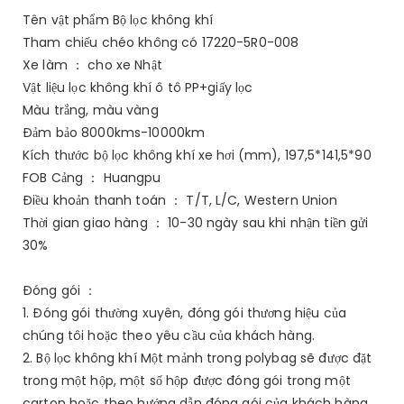
Tên vật phẩm Bộ lọc không khí
Tham chiếu chéo không có 17220-5R0-008
Xe làm ： cho xe Nhật
Vật liệu lọc không khí ô tô PP+giấy lọc
Màu trắng, màu vàng
Đảm bảo 8000kms-10000km
Kích thước bộ lọc không khí xe hơi (mm), 197,5*141,5*90
FOB Cảng ： Huangpu
Điều khoản thanh toán ： T/T, L/C, Western Union
Thời gian giao hàng ： 10-30 ngày sau khi nhận tiền gửi
30%
Đóng gói ：
1. Đóng gói thường xuyên, đóng gói thương hiệu của
chúng tôi hoặc theo yêu cầu của khách hàng.
2. Bộ lọc không khí Một mảnh trong polybag sẽ được đặt
trong một hộp, một số hộp được đóng gói trong một
carton hoặc theo hướng dẫn đóng gói của khách hàng.