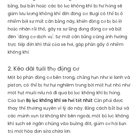
bằng, bụi bẩn hoặc các bộ lọc không khí bị hư hỏng sẽ
giảm lưu lượng không khí đến động cơ. Bugi có thể bị ô
nhiễm bởi sự mất cân bằng này, khiến động cơ bị bỏ lỡ
hoặc nhàn rỗi thô, gây ra sự lắng đọng động cơ và bật
đèn 'động cơ dịch vụ'. Sự mất cân bằng cũng ảnh hưởng
trực tiếp đến khí thải của xe hơi, góp phần gây ô nhiễm
không khí.
2. Kéo dài tuổi thọ động cơ
Một bộ phận động cơ bên trong, chẳng hạn như xi lanh và
piston, có thể bị hư hại nghiêm trọng bởi một hạt nhỏ như
một hạt muối nếu nó đi qua bộ lọc không khí bị hỏng.
Của bạn
Bộ lọc không khí xe hơi tốt nhất
Cần phải được
thay thế thường xuyên vì lý do này. Bằng cách bắt bụi và
các mảnh vụn từ không khí bên ngoài, một bộ lọc không
khí sạch sẽ ngăn chúng vào buồng đốt, giảm cơ hội bạn
trả một hóa đơn sửa chữa lớn.