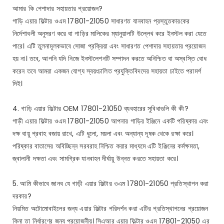
আমার কি পেশাদার সহায়তার প্রয়োজন?
গাড়ি এয়ার ফিল্টার ওএম 17801-21050 সাধারণত যানবাহন প্রস্তুতকারকের
নির্দেশাবলী অনুসরণ করে বা গাড়ির মালিকের ম্যানুয়ালটি উল্লেখ করে ইনস্টল করা যেতে
পারে। এটি তুলনামূলকভাবে সোজা প্রক্রিয়া এবং সাধারণত পেশাদার সহায়তার প্রয়োজন
হয় না। তবে, আপনি যদি নিজে ইনস্টলেশনটি সম্পাদন করতে অনিশ্চিত বা অস্বস্তি বোধ
করেন তবে আমরা একজন যোগ্য স্বয়ংচালিত প্রযুক্তিবিদদের সহায়তা চাইতে পরামর্শ
দিই।
4. গাড়ি এয়ার ফিল্টার OEM 17801-21050 ব্যবহারের সুবিধাগুলি কী কী?
গাড়ী এয়ার ফিল্টার ওএম 17801-21050 আপনার গাড়ির ইঞ্জিনে একটি পরিষ্কার এবং
দক্ষ বায়ু প্রবাহ বজায় রাখে, এটি ধুলো, ময়লা এবং অন্যান্য দূষক থেকে রক্ষা করে।
পরিষ্কার বাতাসের অবিচ্ছিন্ন সরবরাহ নিশ্চিত করার মাধ্যমে এটি ইঞ্জিনের কর্মক্ষমতা,
জ্বালানী দক্ষতা এবং সামগ্রিক যানবাহন দীর্ঘায়ু উন্নত করতে সহায়তা করে।
5. আমি কীভাবে জানব যে গাড়ী এয়ার ফিল্টার ওএম 17801-21050 প্রতিস্থাপন করা
দরকার?
নিয়মিত অটোমোবাইলের জন্য এয়ার ফিল্টার পরিদর্শন করা এটির প্রতিস্থাপনের প্রয়োজন
কিনা তা নির্ধারণের জন্য প্রয়োজনীয়। সিএআর এয়ার ফিল্টার ওএম 17801-21050 এর