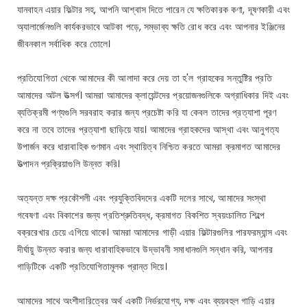
যানবাহন এয়ার ফিল্টার সহ, আপনি আশ্বাস দিতে পারেন যে ক্ষতিকারক কণা, দূষণকারী এবং
অ্যালার্জেনগুলি কার্যকরভাবে আটকা পড়ে, সম্ভাব্য ক্ষতি রোধ করে এবং আপনার ইঞ্জিনের
জীবনকাল সর্বাধিক করে তোলে।
প্রতিযোগিতা থেকে আমাদের কী আলাদা করে দেয় তা হ'ল গ্রাহকের সন্তুষ্টির প্রতি
আমাদের অটল উত্সর্গ। আমরা আমাদের ক্লায়েন্টদের প্রয়োজনগুলিকে অগ্রাধিকার দিই এবং
ব্যতিক্রমী পণ্যগুলি সরবরাহ করার জন্য প্রচেষ্টা করি যা কেবল তাদের প্রত্যাশা পূরণ
করে না তবে তাদের প্রত্যাশা ছাড়িয়ে যায়। আমাদের গ্রাহকদের আস্থা এবং আনুগত্য
উপার্জন করে ধারাবাহিক গুণমান এবং স্থায়িত্ব নিশ্চিত করতে আমরা ক্রমাগত আমাদের
উত্পাদন প্রক্রিয়াগুলি উন্নত করি।
অত্যন্ত দক্ষ প্রকৌশলী এবং প্রযুক্তিবিদদের একটি দলের সাথে, আমাদের সংস্থা
গবেষণা এবং বিকাশের জন্য প্রতিশ্রুতিবদ্ধ, ক্রমাগত বিকশিত স্বয়ংচালিত শিল্পে
বক্ররেখার চেয়ে এগিয়ে থাকে। আমরা আমাদের গাড়ী এয়ার ফিল্টারগুলির পারফরম্যান্স এবং
দীর্ঘায়ু উন্নত করার জন্য ধারাবাহিকভাবে উদ্ভাবনী সমাধানগুলি সন্ধান করি, আপনার
গাড়িটিকে একটি প্রতিযোগিতামূলক প্রান্ত দিয়ে।
আমাদের সাথে অংশীদারিত্বের অর্থ একটি নির্ভরযোগ্য, দক্ষ এবং ব্যয়বহুল গাড়ি এয়ার