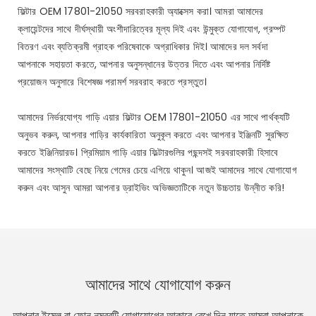
ফিল্টার OEM 17801-21050 সরবরাহকারী অ্যাক্সেস করা। আমরা আমাদের
ক্লায়েন্টদের সাথে দীর্ঘস্থায়ী অংশীদারিত্বের মূল্য দিই এবং উন্মুক্ত যোগাযোগ, প্রম্পট
বিতরণ এবং ব্যতিক্রমী গ্রাহক পরিষেবাকে অগ্রাধিকার দিই। আমাদের দল সর্বদা
আপনাকে সহায়তা করতে, আপনার অনুসন্ধানের উত্তর দিতে এবং আপনার নির্দিষ্ট
প্রয়োজন অনুসারে বিশেষজ্ঞ পরামর্শ সরবরাহ করতে প্রস্তুত।
আমাদের নির্ভরযোগ্য গাড়ি এয়ার ফিল্টার OEM 17801-21050 এর সাথে পার্থক্যটি
অনুভব করুন, আপনার গাড়ির কার্যকারিতা অনুকূল করতে এবং আপনার ইঞ্জিনটি সুরক্ষিত
করতে ইঞ্জিনিয়ারড। প্রিমিয়াম গাড়ি এয়ার ফিল্টারগুলির পছন্দসই সরবরাহকারী হিসাবে
আমাদের সংস্থাটি বেছে নিয়ে গেমের চেয়ে এগিয়ে থাকুন। আজই আমাদের সাথে যোগাযোগ
করুন এবং আসুন আমরা আপনার ড্রাইভিং অভিজ্ঞতাটিকে নতুন উচ্চতায় উন্নীত করি!
আমাদের সাথে যোগাযোগ করুন
আপনার ইমেল বা ফোন নম্বরটি যোগাযোগের আকারে রেখে দিন যাতে আমরা আপনাকে