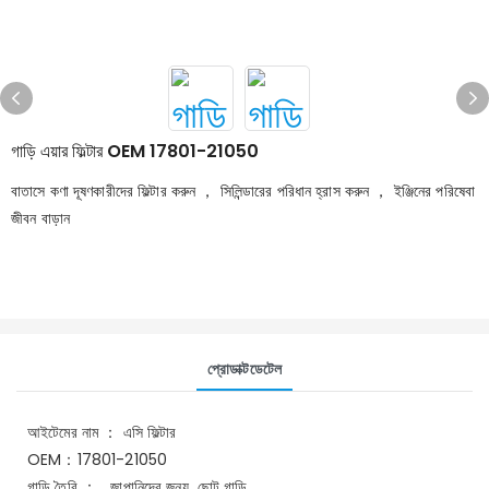
গাড়ি এয়ার ফিল্টার OEM 17801-21050
বাতাসে কণা দূষণকারীদের ফিল্টার করুন ， সিলিন্ডারের পরিধান হ্রাস করুন ， ইঞ্জিনের পরিষেবা
জীবন বাড়ান
প্রোডাক্টডেটেল
আইটেমের নাম ： এসি ফিল্টার
OEM：17801-21050
গাড়ি তৈরি ： জাপানিদের জন্য ছোট গাড়ি