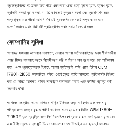
প্রতিস্থাপনের প্রয়োজন হতে পারে এমন লক্ষণগুলির মধ্যে হ্রাস হ্রাস, ত্বরণ হ্রাস,
জ্বালানী দক্ষতা হ্রাস করা, বা ফিল্টার নিজেই দৃশ্যমান ময়লা এবং ধ্বংসাবশেষ জমে
অন্তর্ভুক্ত হতে পারে। আপনি যদি এই সূচকগুলির কোনওটি লক্ষ্য করেন তবে
তাত্ক্ষণিকভাবে এয়ার ফিল্টারটি প্রতিস্থাপন করার পরামর্শ দেওয়া হচ্ছে।
কোম্পানির সুবিধা
আমাদের সংস্থায় আপনাকে স্বাগতম, যেখানে আমরা অটোমোবাইলের জন্য শীর্ষস্থানীয়
এয়ার ফিল্টার সরবরাহ করতে বিশেষীকরণ করি যা শিল্পের মান পূরণ করে এবং অতিক্রম
করে। ওএম প্রস্তুতকারক হিসাবে, আমরা ব্যতিক্রমী গাড়ি এয়ার ফিল্টার OEM
17801-21050 অফারটিতে গর্বিত। শ্রেষ্ঠত্বের প্রতি আমাদের প্রতিশ্রুতি নিশ্চিত
করে যে আমরা আপনার গাড়ির সামগ্রিক কর্মক্ষমতা বাড়ায় এমন কাটিয়া প্রান্ত পণ্য
সরবরাহ করি।
আমাদের সংস্থায়, আমরা আপনার গাড়ির ইঞ্জিনের জন্য পরিষ্কার এবং দক্ষ বায়ু
পরিস্রাবণের গুরুত্ব বুঝতে পারি। আমাদের যানবাহন এয়ার ফিল্টার OEM 17801-
21050 উন্নত প্রযুক্তি এবং প্রিমিয়াম উপকরণ ব্যবহার করে সর্বোত্তম বায়ু গুণমান
এবং ইঞ্জিন সুরক্ষার গ্যারান্টি দিয়ে সাবধানতার সাথে ডিজাইন করা হয়েছে। আমাদের