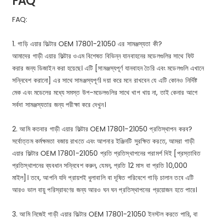
FAQ
FAQ:
1. গাড়ি এয়ার ফিল্টার OEM 17801-21050 এর সামঞ্জস্যতা কী?
আমাদের গাড়ী এয়ার ফিল্টার ওএম বিশেষত বিভিন্ন যানবাহনের মডেলগুলির সাথে ফিট
করার জন্য ডিজাইন করা হয়েছে। এটি [সামঞ্জস্যপূর্ণ যানবাহন তৈরি এবং মডেলগুলি এখানে
সন্নিবেশ করানো] এর সাথে সামঞ্জস্যপূর্ণ। দয়া করে মনে রাখবেন যে এটি কোনও নির্দিষ্ট
মেক এবং মডেলের মধ্যে সমস্ত উপ-মডেলগুলির সাথে খাপ খায় না, তাই কেনার আগে
সর্বদা সামঞ্জস্যতার জন্য পরীক্ষা করে দেখুন।
2. আমি কতবার গাড়ী এয়ার ফিল্টার OEM 17801-21050 প্রতিস্থাপন করব?
সর্বোত্তম কর্মক্ষমতা বজায় রাখতে এবং আপনার ইঞ্জিনটি সুরক্ষিত করতে, আমরা গাড়ী
এয়ার ফিল্টার OEM 17801-21050 প্রতি প্রতিস্থাপনের পরামর্শ দিই [প্রস্তাবিত
প্রতিস্থাপনের ব্যবধান সন্নিবেশ করুন, যেমন, প্রতি 12 মাস বা প্রতি 10,000
মাইল]। তবে, আপনি যদি প্রায়শই ধুলাবালি বা দূষিত পরিবেশে গাড়ি চালান তবে এটি
আরও ভাল বায়ু পরিস্রাবণের জন্য আরও ঘন ঘন প্রতিস্থাপনের প্রয়োজন হতে পারে।
3. আমি নিজেই গাড়ী এয়ার ফিল্টার OEM 17801-21050 ইনস্টল করতে পারি, বা