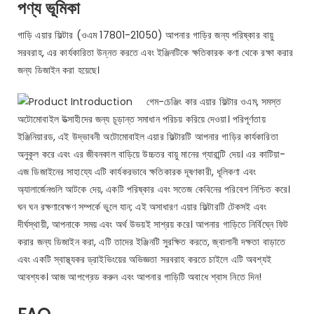
পণ্য ভূমিকা
গাড়ি এয়ার ফিল্টার (ওএম 17801-21050) আপনার গাড়ির জন্য পরিষ্কার বায়ু
সরবরাহ, এর কার্যকারিতা উন্নত করতে এবং ইঞ্জিনটিকে ক্ষতিকারক কণা থেকে রক্ষা করার
জন্য ডিজাইন করা হয়েছে।
গেম-চেঞ্জিং কার এয়ার ফিল্টার ওএম, সমস্ত
অটোমোবাইল উত্সাহীদের জন্য চূড়ান্ত সমাধান পরিচয় করিয়ে দেওয়া। পরিপূর্ণতায়
ইঞ্জিনিয়ারড, এই উদ্ভাবনী অটোমোবাইল এয়ার ফিল্টারটি আপনার গাড়ির কার্যকারিতা
অনুকূল করে এবং এর জীবনকাল বাড়িয়ে উচ্চতর বায়ু মানের গ্যারান্টি দেয়। এর কাটিয়া-
এজ ডিজাইনের সাহায্যে এটি কার্যকরভাবে ক্ষতিকারক দূষণকারী, ধূলিকণা এবং
অ্যালার্জেনগুলি আটকে দেয়, একটি পরিষ্কার এবং সতেজ কেবিনের পরিবেশ নিশ্চিত করে।
ঘন ঘন রক্ষণাবেক্ষণ সম্পর্কে ভুলে যান; এই অসাধারণ এয়ার ফিল্টারটি টেকসই এবং
দীর্ঘস্থায়ী, আপনাকে সময় এবং অর্থ উভয়ই সাশ্রয় করে। আপনার গাড়িতে নির্বিঘ্নে ফিট
করার জন্য ডিজাইন করা, এটি তাদের ইঞ্জিনটি সুরক্ষিত করতে, জ্বালানী দক্ষতা বাড়াতে
এবং একটি স্বাস্থ্যকর ড্রাইভিংয়ের অভিজ্ঞতা সরবরাহ করতে চাইলে এটি অবশ্যই
আবশ্যক। আজ আপগ্রেড করুন এবং আপনার গাড়িটি অবাধে শ্বাস নিতে দিন!