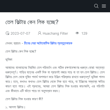
তেল ফিল্টার কেন লিক হচ্ছে?
2023-07-07
Huachang Filter
129
লেখক: হুয়াচাং -
চীনের সেরা অটোমোটিভ ফিল্টার প্রস্তুতকারক
তেল ফিল্টার কেন লিক হচ্ছে?
ভূমিকা
আমাদের যানবাহনের নিয়মিত তেল পরিবর্তন এবং সঠিক রক্ষণাবেক্ষণের গুরুত্ব বোঝা অত্যন্ত
গুরুত্বপূর্ণ। গাড়ির যত্নের একটি দিক যা প্রায়শই নজরে পড়ে না তা হল তেল ফিল্টার। তেল
ফিল্টার তেল থেকে দূষিত পদার্থ অপসারণ করে ইঞ্জিন পরিষ্কার রাখতে গুরুত্বপূর্ণ ভূমিকা পালন
করে। তবে, কখনও কখনও তেল ফিল্টার থেকে লিক হতে পারে, যা ইঞ্জিনের সম্ভাব্য ক্ষতির
কারণ হতে পারে। এই প্রবন্ধে, আমরা তেল ফিল্টার লিক হওয়ার কারণগুলি, এর পরিণতি
এবং কীভাবে এটি ঘটতে পারে তা অনুসন্ধান করব।
তেল ফিল্টার লিক হওয়ার কারণ কী?
১. আলগা ফিল্টার।