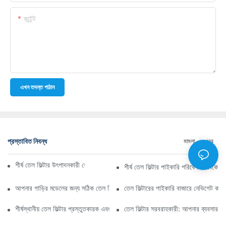
কন্টেন্ট
এখন তদন্ত পাঠান
প্রস্তাবিত নিবন্ধ
মামলা
খবর
শীর্ষ তেল ফিল্টার উৎপাদনকারী কোম্পানি: একটি বিস্তৃত সারসংক্ষেপ
শীর্ষ তেল ফিল্টার পাইকারি পরিবেশক: কাকে ব
আপনার গাড়ির মডেলের জন্য সঠিক তেল ফিল্টার নির্বাচন করা: মূল বিবেচ্য বিষয়গুলি
তেল ফিল্টারের পাইকারি বাজারে নেভিগেট কর
শীর্ষস্থানীয় তেল ফিল্টার প্রস্তুতকারক এবং তাদের উদ্ভাবনের উপর স্পটলাইট
তেল ফিল্টার সরবরাহকারী: আপনার ব্যবসার জন্