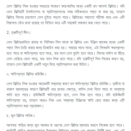
তেল ফিল্টার লিক হওয়ার সবচেয়ে সাধারণ কারণগুলির মধ্যে একটি হল আলগা ফিল্টার। যদি
তেল ফিল্টারটি ইনস্টলেশন বা প্রতিস্থাপনের সময় সঠিকভাবে শক্ত না করা হয়, তাহলে
ফিল্টার সিলের চারপাশে তেল চুইয়ে পড়তে পারে। ফিল্টারের শক্ততা পরীক্ষা করে এবং এটি
নিরাপদে বেঁধে রাখা হয়েছে তা নিশ্চিত করে এটি সহজেই সমাধান করা যেতে পারে।
2. ত্রুটিপূর্ণ সীল।
তেল ফিল্টারগুলিতে রাবার বা সিলিকন সিল থাকে যা ফিল্টার এবং ইঞ্জিন ব্লকের মধ্যে একটি
শক্ত সিল তৈরি করার জন্য ডিজাইন করা হয়। সময়ের সাথে সাথে, এই সিলগুলি ক্ষয়প্রাপ্ত
হতে পারে বা ক্ষতিগ্রস্ত হতে পারে, যার ফলে তেল ফুটো হতে পারে। সিলের ফাটল বা ছিঁড়ে
তেল বেরিয়ে যেতে পারে, যার ফলে লিক হতে পারে। যদি ত্রুটিপূর্ণ সিল লিকের কারণ হয়,
তাহলে তেল ফিল্টারটি একটি নতুন দিয়ে প্রতিস্থাপন করা উচিত।
৩. ক্ষতিগ্রস্ত ফিল্টার হাউজিং।
তেল ফিল্টার লিক হওয়ার আরেকটি সম্ভাব্য কারণ হল ক্ষতিগ্রস্ত ফিল্টার হাউজিং। দুর্ঘটনা বা
খারাপ ব্যবহারের কারণে ফিল্টারটি ধরে রাখার ক্ষেত্রে, ফাটল দেখা দিতে পারে বা অন্যান্য
ক্ষতি হতে পারে। হাউজিংটি ক্ষতিগ্রস্ত হলে, তেল লিক হতে পারে। যদি হাউজিংটি
ক্ষতিগ্রস্ত হয়, তাহলে আরও লিক এবং সম্ভাব্য ইঞ্জিনের ক্ষতি রোধ করার জন্য এটি
প্রতিস্থাপন করা প্রয়োজন।
৪. ভুল ফিল্টার সাইজ।
আপনার গাড়ির জন্য ভুল আকার বা ধরণের তেল ফিল্টার ব্যবহার করলে লিকেজ হতে পারে।
প্রতিটি গাড়ির প্রস্তুতকারক উপযুক্ত ফিল্টারের আকার এবং প্রকার নির্দিষ্ট করে, এবং এই