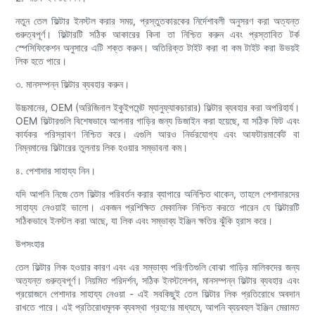
নতুন তেল ফিল্টার ইনস্টল করার সময়, প্রস্তুতকারকের নির্দেশাবলী অনুসরণ করা অত্যন্ত
গুরুত্বপূর্ণ। ফিল্টারটি সঠিক আকারের কিনা তা নিশ্চিত করুন এবং প্রস্তাবিত টর্ক
স্পেসিফিকেশন অনুসারে এটি শক্ত করুন। অতিরিক্ত টাইট করা বা কম টাইট করা উভয়ই
লিক হতে পারে।
৩. মানসম্পন্ন ফিল্টার ব্যবহার করুন।
উচ্চমানের, OEM (অরিজিনাল ইকুইপমেন্ট ম্যানুফ্যাকচারার) ফিল্টার ব্যবহার করা অপরিহার্য।
OEM ফিল্টারগুলি বিশেষভাবে আপনার গাড়ির জন্য ডিজাইন করা হয়েছে, যা সঠিক ফিট এবং
কার্যকর পরিস্রাবণ নিশ্চিত করে। এগুলি আরও নির্ভরযোগ্য এবং আফটারমার্কেট বা
নিম্নমানের ফিল্টারের তুলনায় লিক হওয়ার সম্ভাবনা কম।
৪. পেশাদার সাহায্য নিন।
যদি আপনি নিজে তেল ফিল্টার পরিবর্তন করার ব্যাপারে অনিশ্চিত থাকেন, তাহলে পেশাদারদের
সাহায্য নেওয়াই ভালো। একজন প্রশিক্ষিত মেকানিক নিশ্চিত করতে পারেন যে ফিল্টারটি
সঠিকভাবে ইনস্টল করা আছে, যা লিক এবং সম্ভাব্য ইঞ্জিন ক্ষতির ঝুঁকি হ্রাস করে।
উপসংহার
তেল ফিল্টার লিক হওয়ার কারণ এবং এর সম্ভাব্য পরিণতিগুলি বোঝা গাড়ির মালিকদের জন্য
অত্যন্ত গুরুত্বপূর্ণ। নিয়মিত পরিদর্শন, সঠিক ইনস্টলেশন, মানসম্পন্ন ফিল্টার ব্যবহার এবং
প্রয়োজনে পেশাদার সাহায্য নেওয়া - এই সবকিছুই তেল ফিল্টার লিক প্রতিরোধে অবদান
রাখতে পারে। এই প্রতিরোধমূলক ব্যবস্থা গ্রহণের মাধ্যমে, আপনি ব্যয়বহুল ইঞ্জিন মেরামত