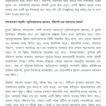
অনুমানযোগ্য চক্র নিশ্চিত করে। পরিশেষে, প্রাথমিক ক্রয় খরচের সাথে দীর্ঘমেয়াদী ইঞ্জিন
সুরক্ষা এবং ডাউনটাইম কমানোর বিষয়টি তুলনা করে দেখুন; একটি ফিল্টারে কয়েক ডলার
সাশ্রয় করা একটি ভুল সিদ্ধান্ত হতে পারে, যদি এটি ইনজেক্টরের আয়ু কমিয়ে দেয় বা পাম্প
বিকল হওয়ার কারণ হয়।
রক্ষণাবেক্ষণ পদ্ধতি: প্রতিস্থাপনের ব্যবধান, পরিদর্শন এবং স্থাপনের পরামর্শ
ফুয়েল ফিল্টারের রক্ষণাবেক্ষণ একটি অত্যন্ত গুরুত্বপূর্ণ প্রতিরোধমূলক ব্যবস্থা, যা ফুয়েল
সিস্টেমকে পরিষ্কার রাখে এবং যন্ত্রাংশের মারাত্মক বিকল হওয়া প্রতিরোধ করে। যদিও
প্রস্তুতকারকরা ফিল্টার প্রতিস্থাপনের নির্দিষ্ট সময়সীমা দিয়ে থাকে, তবে এগুলো প্রায়শই
গড় অবস্থার উপর ভিত্তি করে দেওয়া নির্দেশিকা মাত্র। জ্বালানির গুণমান, পরিচালন
পরিবেশ, যানবাহন ব্যবহারের ধরণ এবং সংরক্ষণের অবস্থার মতো বাস্তব কারণগুলোর জন্য
আরও ঘন ঘন ফিল্টার পরিবর্তনের প্রয়োজন হতে পারে। উদাহরণস্বরূপ, ধুলোময় কৃষি
পরিবেশে ব্যবহৃত যানবাহন, ক্ষয়প্রবণ পুরোনো ট্যাঙ্ক ব্যবহারকারী যানবাহন, অথবা মৌসুমী
বায়োডিজেল মিশ্রণে চালিত ডিজেল ইঞ্জিনের ক্ষেত্রে দ্রুততর সময়সূচীর প্রয়োজন হতে
পারে। সময় বা মাইলেজ-ভিত্তিক প্রতিস্থাপন কর্মসূচির পাশাপাশি ফিল্টার হাউজিংয়ের
বাহ্যিক পরিদর্শন, ফুয়েল সিস্টেমের কার্যকারিতা এবং ডায়াগনস্টিক ট্রাবল কোডগুলো পর্যবেক্ষণ
করা উচিত।
নিয়মিত পরিদর্শন সাধারণ কিছু পরীক্ষা দিয়ে শুরু হয়। ফিটিংসে দৃশ্যমান জ্বালানি লিক,
প্লাস্টিকের হাউজিং ফুলে যাওয়া বা ফেটে যাওয়া, এবং স্বচ্ছ বাটিযুক্ত অ্যাসেম্বলিতে পানি
জমার লক্ষণ খুঁজুন। ফিল্টার এলাকার চারপাশে জ্বালানির গন্ধ, জ্বালানির চাপের ওঠানামা, বা
ঠান্ডা অবস্থায় ইঞ্জিন চালু হতে সমস্যা একটি ফিল্টার আটকে যাওয়ার ইঙ্গিত দিতে পারে।
যেখানে সহজে পৌঁছানো যায়, সেখানে একটি স্বচ্ছ বাটিতে বা ওয়াটার সেপারেটরের ড্রেনে
তলানি আছে কিনা তা পরীক্ষা করুন। ফ্লিট বা উচ্চ-মূল্যের যন্ত্রপাতির জন্য, ফিল্টার জুড়ে