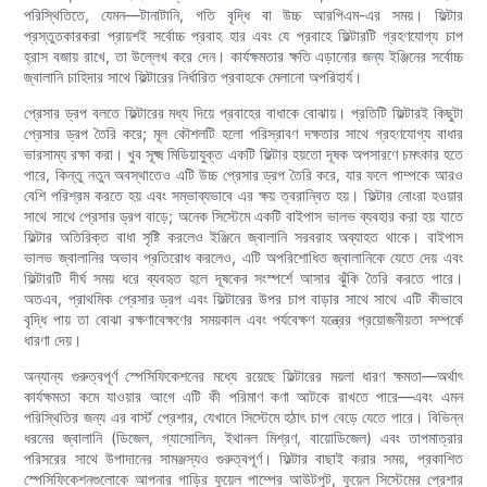
পরিস্থিতিতে, যেমন—টানাটানি, গতি বৃদ্ধি বা উচ্চ আরপিএম-এর সময়। ফিল্টার
প্রস্তুতকারকরা প্রায়শই সর্বোচ্চ প্রবাহ হার এবং যে প্রবাহে ফিল্টারটি গ্রহণযোগ্য চাপ
হ্রাস বজায় রাখে, তা উল্লেখ করে দেন। কার্যক্ষমতার ক্ষতি এড়ানোর জন্য ইঞ্জিনের সর্বোচ্চ
জ্বালানি চাহিদার সাথে ফিল্টারের নির্ধারিত প্রবাহকে মেলানো অপরিহার্য।
প্রেসার ড্রপ বলতে ফিল্টারের মধ্য দিয়ে প্রবাহের বাধাকে বোঝায়। প্রতিটি ফিল্টারই কিছুটা
প্রেসার ড্রপ তৈরি করে; মূল কৌশলটি হলো পরিস্রাবণ দক্ষতার সাথে গ্রহণযোগ্য বাধার
ভারসাম্য রক্ষা করা। খুব সূক্ষ্ম মিডিয়াযুক্ত একটি ফিল্টার হয়তো দূষক অপসারণে চমৎকার হতে
পারে, কিন্তু নতুন অবস্থাতেও এটি উচ্চ প্রেসার ড্রপ তৈরি করে, যার ফলে পাম্পকে আরও
বেশি পরিশ্রম করতে হয় এবং সম্ভাব্যভাবে এর ক্ষয় ত্বরান্বিত হয়। ফিল্টার নোংরা হওয়ার
সাথে সাথে প্রেসার ড্রপ বাড়ে; অনেক সিস্টেমে একটি বাইপাস ভালভ ব্যবহার করা হয় যাতে
ফিল্টার অতিরিক্ত বাধা সৃষ্টি করলেও ইঞ্জিনে জ্বালানি সরবরাহ অব্যাহত থাকে। বাইপাস
ভালভ জ্বালানির অভাব প্রতিরোধ করলেও, এটি অপরিশোধিত জ্বালানিকে যেতে দেয় এবং
ফিল্টারটি দীর্ঘ সময় ধরে ব্যবহৃত হলে দূষকের সংস্পর্শে আসার ঝুঁকি তৈরি করতে পারে।
অতএব, প্রাথমিক প্রেসার ড্রপ এবং ফিল্টারের উপর চাপ বাড়ার সাথে সাথে এটি কীভাবে
বৃদ্ধি পায় তা বোঝা রক্ষণাবেক্ষণের সময়কাল এবং পর্যবেক্ষণ যন্ত্রের প্রয়োজনীয়তা সম্পর্কে
ধারণা দেয়।
অন্যান্য গুরুত্বপূর্ণ স্পেসিফিকেশনের মধ্যে রয়েছে ফিল্টারের ময়লা ধারণ ক্ষমতা—অর্থাৎ
কার্যক্ষমতা কমে যাওয়ার আগে এটি কী পরিমাণ কণা আটকে রাখতে পারে—এবং এমন
পরিস্থিতির জন্য এর বার্স্ট প্রেশার, যেখানে সিস্টেমে হঠাৎ চাপ বেড়ে যেতে পারে। বিভিন্ন
ধরনের জ্বালানি (ডিজেল, গ্যাসোলিন, ইথানল মিশ্রণ, বায়োডিজেল) এবং তাপমাত্রার
পরিসরের সাথে উপাদানের সামঞ্জস্যও গুরুত্বপূর্ণ। ফিল্টার বাছাই করার সময়, প্রকাশিত
স্পেসিফিকেশনগুলোকে আপনার গাড়ির ফুয়েল পাম্পের আউটপুট, ফুয়েল সিস্টেমের প্রেশার