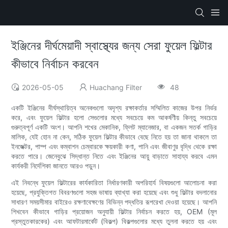
ইঞ্জিনের দীর্ঘমেয়াদী স্বাস্থ্যের জন্য সেরা ফুয়েল ফিল্টার
কীভাবে নির্বাচন করবেন
2026-05-05
Huachang Filter
48
একটি ইঞ্জিনের দীর্ঘস্থায়িত্ব অনেকগুলো অদৃশ্য রক্ষাকর্তার সম্মিলিত কাজের উপর নির্ভর
করে, এবং ফুয়েল ফিল্টার হলো সেগুলোর মধ্যে সবচেয়ে কম আকর্ষণীয় কিন্তু সবচেয়ে
গুরুত্বপূর্ণ একটি অংশ। আপনি শখের মেকানিক, ফ্লিট ম্যানেজার, বা একজন সতর্ক গাড়ির
মালিক, যেই হোন না কেন, সঠিক ফুয়েল ফিল্টার কীভাবে বেছে নিতে হয় তা জানা থাকলে তা
ইনজেক্টর, পাম্প এবং কম্বাশন চেম্বারকে ক্ষয়কারী কণা, পানি এবং জীবাণুর বৃদ্ধি থেকে রক্ষা
করতে পারে। জেনেবুঝে সিদ্ধান্ত নিতে এবং ইঞ্জিনের আয়ু বাড়াতে সাহায্য করবে এমন
কার্যকরী নির্দেশিকা জানতে আরও পড়ুন।
এই নিবন্ধে ফুয়েল ফিল্টারের কার্যকারিতা নির্ধারণকারী অপরিহার্য বিষয়গুলো আলোচনা করা
হয়েছে, প্রযুক্তিগত বিবরণগুলো সহজ ভাষায় ব্যাখ্যা করা হয়েছে এবং শুধু ফিল্টার বদলানোর
সাধারণ সময়সীমার বাইরেও রক্ষণাবেক্ষণের বিভিন্ন পদ্ধতির রূপরেখা দেওয়া হয়েছে। আপনি
শিখবেন কীভাবে গাড়ির প্রয়োজন অনুযায়ী ফিল্টার নির্বাচন করতে হয়, OEM (মূল
প্রস্তুতকারকের) এবং আফটারমার্কেট (বিকল্প) বিকল্পগুলোর মধ্যে তুলনা করতে হয় এবং