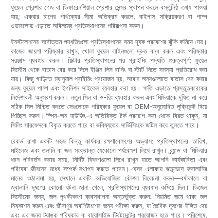
ফুয়েল প্রেশার গেজ বা ডিফারেনশিয়াল প্রেশার সেন্সর স্থাপন করলে বস্তুনিষ্ঠ তথ্য পাওয়া
যায়; একবার চাপের পার্থক্যের সীমা অতিক্রম করলে, বাইপাস সক্রিয়করণ বা পাম্প
ওভারলোড এড়াতে অবিলম্বে প্রতিস্থাপনের পরিকল্পনা করুন।
ইনস্টলেশনের সর্বোত্তম পদ্ধতিগুলো প্রতিস্থাপনের সময় দূষক প্রবেশের ঝুঁকি কমিয়ে দেয়।
কাজের জায়গা পরিষ্কার রাখুন, খোলা ফুয়েল লাইনগুলো দ্রুত বন্ধ করুন এবং পরিষ্কার
সরঞ্জাম ব্যবহার করুন। ফিল্টার প্রতিস্থাপনের পর প্রাইমিং পদ্ধতি গুরুত্বপূর্ণ; ফুয়েল
সিস্টেম থেকে বাতাস বের করে দিলে ইঞ্জিন লিন রানিং বা স্টার্ট নিতে সমস্যা প্রতিরোধ করা
যায়। কিছু গাড়িতে ম্যানুয়াল প্রাইমিং প্রয়োজন হয়, আবার অন্যগুলোতে বাতাস বের করার
জন্য ফুয়েল পাম্প এবং ইগনিশন সাইকেল ব্যবহার করা হয়। ক্ষতি এড়াতে প্রস্তুতকারকের
নির্দেশাবলী অনুসরণ করুন। নতুন সিল বা ও-রিং ব্যবহার করুন এবং মিডিয়াকে দূষিত না করে
সঠিক সিল নিশ্চিত করতে সেগুলোকে পরিষ্কার ফুয়েল বা OEM-অনুমোদিত লুব্রিকেন্ট দিয়ে
পিচ্ছিল করুন। স্পিন-অন হাউজিং-এ অতিরিক্ত টর্ক প্রয়োগ করা থেকে বিরত থাকুন, যা
সিলিং সারফেসকে বিকৃত করতে পারে বা ভবিষ্যতের সার্ভিসিংকে জটিল করে তুলতে পারে।
রেকর্ড রাখা একটি সহজ কিন্তু কার্যকর রক্ষণাবেক্ষণের অভ্যাস: প্রতিস্থাপনের তারিখ,
মাইলেজ এবং তলানি বা জল সংক্রান্ত যেকোনো পর্যবেক্ষণ লিখে রাখুন। ব্র্যান্ড বা মিডিয়ার
ধরন পরিবর্তন করার সময়, নির্দিষ্ট বিবরণগুলো লিখে রাখুন যাতে আপনি কার্যকারিতা এবং
পরিষেবা জীবনের মধ্যে সম্পর্ক স্থাপন করতে পারেন। যেসব এলাকায় ঋতুভেদে জ্বালানির
মানের ওঠানামা হয়, সেখানে একটি অভিযোজিত কৌশল বিবেচনা করুন—বর্ষাকালে বা
জ্বালানি দূষণের কোনো ঘটনা জানা গেলে, প্রতিস্থাপনের ব্যবধান কমিয়ে দিন। ডিজেল
সিস্টেমের জন্য, জল পৃথকীকরণ ব্যবস্থাপনা অন্তর্ভুক্ত করুন: নিয়মিত জমে থাকা জল
নিষ্কাশন করুন এবং জীবাণুর অবশিষ্টাংশের জন্য পরীক্ষা করুন, যা জৈবিক দূষণের ইঙ্গিত দেয়
এবং এর জন্য ট্যাঙ্ক পরিষ্কার বা বায়োসাইড ট্রিটমেন্টের প্রয়োজন হতে পারে। পরিশেষে,