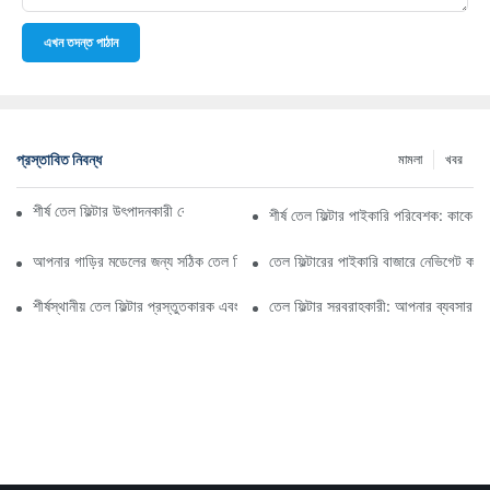
এখন তদন্ত পাঠান
প্রস্তাবিত নিবন্ধ
মামলা
খবর
শীর্ষ তেল ফিল্টার উৎপাদনকারী কোম্পানি: একটি বিস্তৃত সারসংক্ষেপ
শীর্ষ তেল ফিল্টার পাইকারি পরিবেশক: কাকে ব
আপনার গাড়ির মডেলের জন্য সঠিক তেল ফিল্টার নির্বাচন করা: মূল বিবেচ্য বিষয়গুলি
তেল ফিল্টারের পাইকারি বাজারে নেভিগেট কর
শীর্ষস্থানীয় তেল ফিল্টার প্রস্তুতকারক এবং তাদের উদ্ভাবনের উপর স্পটলাইট
তেল ফিল্টার সরবরাহকারী: আপনার ব্যবসার জন্