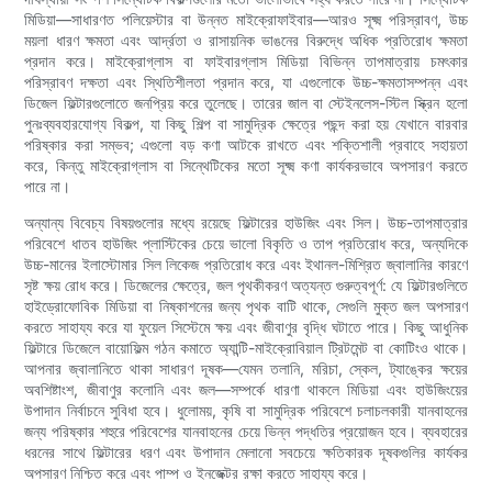
মিডিয়া—সাধারণত পলিয়েস্টার বা উন্নত মাইক্রোফাইবার—আরও সূক্ষ্ম পরিস্রাবণ, উচ্চ
ময়লা ধারণ ক্ষমতা এবং আর্দ্রতা ও রাসায়নিক ভাঙনের বিরুদ্ধে অধিক প্রতিরোধ ক্ষমতা
প্রদান করে। মাইক্রোগ্লাস বা ফাইবারগ্লাস মিডিয়া বিভিন্ন তাপমাত্রায় চমৎকার
পরিস্রাবণ দক্ষতা এবং স্থিতিশীলতা প্রদান করে, যা এগুলোকে উচ্চ-ক্ষমতাসম্পন্ন এবং
ডিজেল ফিল্টারগুলোতে জনপ্রিয় করে তুলেছে। তারের জাল বা স্টেইনলেস-স্টিল স্ক্রিন হলো
পুনঃব্যবহারযোগ্য বিকল্প, যা কিছু শিল্প বা সামুদ্রিক ক্ষেত্রে পছন্দ করা হয় যেখানে বারবার
পরিষ্কার করা সম্ভব; এগুলো বড় কণা আটকে রাখতে এবং শক্তিশালী প্রবাহে সহায়তা
করে, কিন্তু মাইক্রোগ্লাস বা সিন্থেটিকের মতো সূক্ষ্ম কণা কার্যকরভাবে অপসারণ করতে
পারে না।
অন্যান্য বিবেচ্য বিষয়গুলোর মধ্যে রয়েছে ফিল্টারের হাউজিং এবং সিল। উচ্চ-তাপমাত্রার
পরিবেশে ধাতব হাউজিং প্লাস্টিকের চেয়ে ভালো বিকৃতি ও তাপ প্রতিরোধ করে, অন্যদিকে
উচ্চ-মানের ইলাস্টোমার সিল লিকেজ প্রতিরোধ করে এবং ইথানল-মিশ্রিত জ্বালানির কারণে
সৃষ্ট ক্ষয় রোধ করে। ডিজেলের ক্ষেত্রে, জল পৃথকীকরণ অত্যন্ত গুরুত্বপূর্ণ: যে ফিল্টারগুলিতে
হাইড্রোফোবিক মিডিয়া বা নিষ্কাশনের জন্য পৃথক বাটি থাকে, সেগুলি মুক্ত জল অপসারণ
করতে সাহায্য করে যা ফুয়েল সিস্টেমে ক্ষয় এবং জীবাণুর বৃদ্ধি ঘটাতে পারে। কিছু আধুনিক
ফিল্টারে ডিজেলে বায়োফিল্ম গঠন কমাতে অ্যান্টি-মাইক্রোবিয়াল ট্রিটমেন্ট বা কোটিংও থাকে।
আপনার জ্বালানিতে থাকা সাধারণ দূষক—যেমন তলানি, মরিচা, স্কেল, ট্যাঙ্কের ক্ষয়ের
অবশিষ্টাংশ, জীবাণুর কলোনি এবং জল—সম্পর্কে ধারণা থাকলে মিডিয়া এবং হাউজিংয়ের
উপাদান নির্বাচনে সুবিধা হবে। ধুলোময়, কৃষি বা সামুদ্রিক পরিবেশে চলাচলকারী যানবাহনের
জন্য পরিষ্কার শহুরে পরিবেশের যানবাহনের চেয়ে ভিন্ন পদ্ধতির প্রয়োজন হবে। ব্যবহারের
ধরনের সাথে ফিল্টারের ধরণ এবং উপাদান মেলানো সবচেয়ে ক্ষতিকারক দূষকগুলির কার্যকর
অপসারণ নিশ্চিত করে এবং পাম্প ও ইনজেক্টর রক্ষা করতে সাহায্য করে।