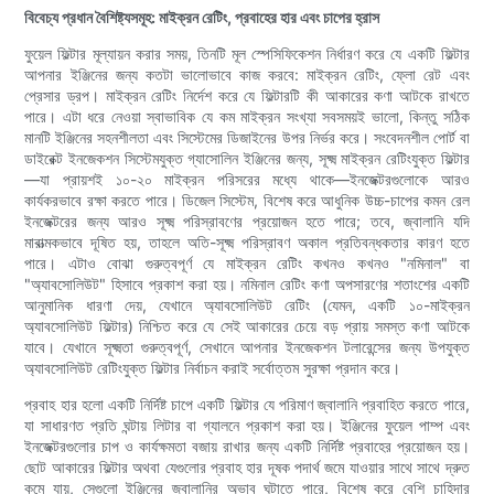
বিবেচ্য প্রধান বৈশিষ্ট্যসমূহ: মাইক্রন রেটিং, প্রবাহের হার এবং চাপের হ্রাস
ফুয়েল ফিল্টার মূল্যায়ন করার সময়, তিনটি মূল স্পেসিফিকেশন নির্ধারণ করে যে একটি ফিল্টার
আপনার ইঞ্জিনের জন্য কতটা ভালোভাবে কাজ করবে: মাইক্রন রেটিং, ফ্লো রেট এবং
প্রেসার ড্রপ। মাইক্রন রেটিং নির্দেশ করে যে ফিল্টারটি কী আকারের কণা আটকে রাখতে
পারে। এটা ধরে নেওয়া স্বাভাবিক যে কম মাইক্রন সংখ্যা সবসময়ই ভালো, কিন্তু সঠিক
মানটি ইঞ্জিনের সহনশীলতা এবং সিস্টেমের ডিজাইনের উপর নির্ভর করে। সংবেদনশীল পোর্ট বা
ডাইরেক্ট ইনজেকশন সিস্টেমযুক্ত গ্যাসোলিন ইঞ্জিনের জন্য, সূক্ষ্ম মাইক্রন রেটিংযুক্ত ফিল্টার
—যা প্রায়শই ১০-২০ মাইক্রন পরিসরের মধ্যে থাকে—ইনজেক্টরগুলোকে আরও
কার্যকরভাবে রক্ষা করতে পারে। ডিজেল সিস্টেম, বিশেষ করে আধুনিক উচ্চ-চাপের কমন রেল
ইনজেক্টরের জন্য আরও সূক্ষ্ম পরিস্রাবণের প্রয়োজন হতে পারে; তবে, জ্বালানি যদি
মারাত্মকভাবে দূষিত হয়, তাহলে অতি-সূক্ষ্ম পরিস্রাবণ অকাল প্রতিবন্ধকতার কারণ হতে
পারে। এটাও বোঝা গুরুত্বপূর্ণ যে মাইক্রন রেটিং কখনও কখনও "নমিনাল" বা
"অ্যাবসোলিউট" হিসাবে প্রকাশ করা হয়। নমিনাল রেটিং কণা অপসারণের শতাংশের একটি
আনুমানিক ধারণা দেয়, যেখানে অ্যাবসোলিউট রেটিং (যেমন, একটি ১০-মাইক্রন
অ্যাবসোলিউট ফিল্টার) নিশ্চিত করে যে সেই আকারের চেয়ে বড় প্রায় সমস্ত কণা আটকে
যাবে। যেখানে সূক্ষ্মতা গুরুত্বপূর্ণ, সেখানে আপনার ইনজেকশন টলারেন্সের জন্য উপযুক্ত
অ্যাবসোলিউট রেটিংযুক্ত ফিল্টার নির্বাচন করাই সর্বোত্তম সুরক্ষা প্রদান করে।
প্রবাহ হার হলো একটি নির্দিষ্ট চাপে একটি ফিল্টার যে পরিমাণ জ্বালানি প্রবাহিত করতে পারে,
যা সাধারণত প্রতি ঘন্টায় লিটার বা গ্যালনে প্রকাশ করা হয়। ইঞ্জিনের ফুয়েল পাম্প এবং
ইনজেক্টরগুলোর চাপ ও কার্যক্ষমতা বজায় রাখার জন্য একটি নির্দিষ্ট প্রবাহের প্রয়োজন হয়।
ছোট আকারের ফিল্টার অথবা যেগুলোর প্রবাহ হার দূষক পদার্থ জমে যাওয়ার সাথে সাথে দ্রুত
কমে যায়, সেগুলো ইঞ্জিনের জ্বালানির অভাব ঘটাতে পারে, বিশেষ করে বেশি চাহিদার