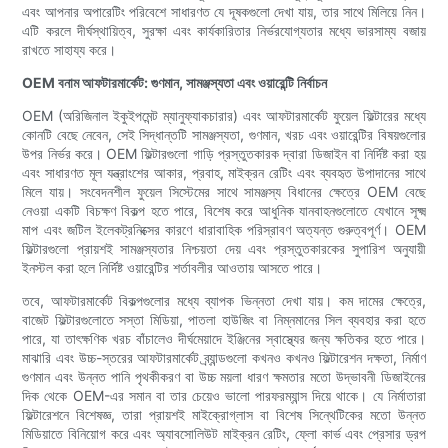
এবং আপনার অপারেটিং পরিবেশে সাধারণত যে দূষকগুলো দেখা যায়, তার সাথে মিলিয়ে নিন।
এটি করলে দীর্ঘস্থায়িত্ব, সুরক্ষা এবং কার্যকারিতার নির্ভরযোগ্যতার মধ্যে ভারসাম্য বজায়
রাখতে সাহায্য করে।
OEM বনাম আফটারমার্কেট: গুণমান, সামঞ্জস্যতা এবং ওয়ারেন্টি নির্বাচন
OEM (অরিজিনাল ইকুইপমেন্ট ম্যানুফ্যাকচারার) এবং আফটারমার্কেট ফুয়েল ফিল্টারের মধ্যে
কোনটি বেছে নেবেন, সেই সিদ্ধান্তটি সামঞ্জস্যতা, গুণমান, খরচ এবং ওয়ারেন্টির বিষয়গুলোর
উপর নির্ভর করে। OEM ফিল্টারগুলো গাড়ি প্রস্তুতকারক দ্বারা ডিজাইন বা নির্দিষ্ট করা হয়
এবং সাধারণত মূল যন্ত্রাংশের আকার, প্রবাহ, মাইক্রন রেটিং এবং ব্যবহৃত উপাদানের সাথে
মিলে যায়। সংবেদনশীল ফুয়েল সিস্টেমের সাথে সামঞ্জস্য বিধানের ক্ষেত্রে OEM বেছে
নেওয়া একটি বিচক্ষণ বিকল্প হতে পারে, বিশেষ করে আধুনিক যানবাহনগুলোতে যেখানে সূক্ষ্ম
মাপ এবং জটিল ইলেকট্রনিক্সের কারণে ধারাবাহিক পরিস্রাবণ অত্যন্ত গুরুত্বপূর্ণ। OEM
ফিল্টারগুলো প্রায়শই সামঞ্জস্যতার নিশ্চয়তা দেয় এবং প্রস্তুতকারকের সুপারিশ অনুযায়ী
ইনস্টল করা হলে নির্দিষ্ট ওয়ারেন্টির শর্তাবলীর আওতায় আসতে পারে।
তবে, আফটারমার্কেট বিকল্পগুলোর মধ্যে ব্যাপক ভিন্নতা দেখা যায়। কম দামের ক্ষেত্রে,
বাজেট ফিল্টারগুলোতে সস্তা মিডিয়া, পাতলা হাউজিং বা নিম্নমানের সিল ব্যবহার করা হতে
পারে, যা তাৎক্ষণিক খরচ বাঁচালেও দীর্ঘমেয়াদে ইঞ্জিনের স্বাস্থ্যের জন্য ক্ষতিকর হতে পারে।
মাঝারি এবং উচ্চ-স্তরের আফটারমার্কেট ব্র্যান্ডগুলো কখনও কখনও ফিল্টারেশন দক্ষতা, নির্মাণ
গুণমান এবং উন্নত পানি পৃথকীকরণ বা উচ্চ ময়লা ধারণ ক্ষমতার মতো উদ্ভাবনী ডিজাইনের
দিক থেকে OEM-এর সমান বা তার চেয়েও ভালো পারফরম্যান্স দিয়ে থাকে। যে নির্মাতারা
ফিল্টারেশনে বিশেষজ্ঞ, তারা প্রায়শই মাইক্রোগ্লাস বা বিশেষ সিন্থেটিকের মতো উন্নত
মিডিয়াতে বিনিয়োগ করে এবং অ্যাবসোলিউট মাইক্রন রেটিং, ফ্লো কার্ভ এবং প্রেসার ড্রপ