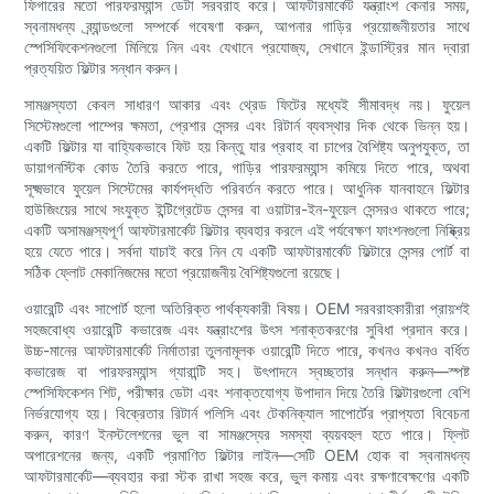
ফিগারের মতো পারফরম্যান্স ডেটা সরবরাহ করে। আফটারমার্কেট যন্ত্রাংশ কেনার সময়,
স্বনামধন্য ব্র্যান্ডগুলো সম্পর্কে গবেষণা করুন, আপনার গাড়ির প্রয়োজনীয়তার সাথে
স্পেসিফিকেশনগুলো মিলিয়ে নিন এবং যেখানে প্রযোজ্য, সেখানে ইন্ডাস্ট্রির মান দ্বারা
প্রত্যয়িত ফিল্টার সন্ধান করুন।
সামঞ্জস্যতা কেবল সাধারণ আকার এবং থ্রেড ফিটের মধ্যেই সীমাবদ্ধ নয়। ফুয়েল
সিস্টেমগুলো পাম্পের ক্ষমতা, প্রেশার সেন্সর এবং রিটার্ন ব্যবস্থার দিক থেকে ভিন্ন হয়।
একটি ফিল্টার যা বাহ্যিকভাবে ফিট হয় কিন্তু যার প্রবাহ বা চাপের বৈশিষ্ট্য অনুপযুক্ত, তা
ডায়াগনস্টিক কোড তৈরি করতে পারে, গাড়ির পারফরম্যান্স কমিয়ে দিতে পারে, অথবা
সূক্ষ্মভাবে ফুয়েল সিস্টেমের কার্যপদ্ধতি পরিবর্তন করতে পারে। আধুনিক যানবাহনে ফিল্টার
হাউজিংয়ের সাথে সংযুক্ত ইন্টিগ্রেটেড সেন্সর বা ওয়াটার-ইন-ফুয়েল সেন্সরও থাকতে পারে;
একটি অসামঞ্জস্যপূর্ণ আফটারমার্কেট ফিল্টার ব্যবহার করলে এই পর্যবেক্ষণ ফাংশনগুলো নিষ্ক্রিয়
হয়ে যেতে পারে। সর্বদা যাচাই করে নিন যে একটি আফটারমার্কেট ফিল্টারে সেন্সর পোর্ট বা
সঠিক ফ্লোট মেকানিজমের মতো প্রয়োজনীয় বৈশিষ্ট্যগুলো রয়েছে।
ওয়ারেন্টি এবং সাপোর্ট হলো অতিরিক্ত পার্থক্যকারী বিষয়। OEM সরবরাহকারীরা প্রায়শই
সহজবোধ্য ওয়ারেন্টি কভারেজ এবং যন্ত্রাংশের উৎস শনাক্তকরণের সুবিধা প্রদান করে।
উচ্চ-মানের আফটারমার্কেট নির্মাতারা তুলনামূলক ওয়ারেন্টি দিতে পারে, কখনও কখনও বর্ধিত
কভারেজ বা পারফরম্যান্স গ্যারান্টি সহ। উৎপাদনে স্বচ্ছতার সন্ধান করুন—স্পষ্ট
স্পেসিফিকেশন শিট, পরীক্ষার ডেটা এবং শনাক্তযোগ্য উপাদান দিয়ে তৈরি ফিল্টারগুলো বেশি
নির্ভরযোগ্য হয়। বিক্রেতার রিটার্ন পলিসি এবং টেকনিক্যাল সাপোর্টের প্রাপ্যতা বিবেচনা
করুন, কারণ ইনস্টলেশনের ভুল বা সামঞ্জস্যের সমস্যা ব্যয়বহুল হতে পারে। ফ্লিট
অপারেশনের জন্য, একটি প্রমাণিত ফিল্টার লাইন—সেটি OEM হোক বা স্বনামধন্য
আফটারমার্কেট—ব্যবহার করা স্টক রাখা সহজ করে, ভুল কমায় এবং রক্ষণাবেক্ষণের একটি