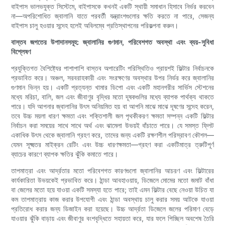
বাইপাস ভালভযুক্ত সিস্টেমে, বাইপাসকে কখনই একটি স্থায়ী সমাধান হিসাবে নির্ভর করবেন
না—অপরিশোধিত জ্বালানি যাতে পরবর্তী যন্ত্রাংশগুলোর ক্ষতি করতে না পারে, সেজন্য
বাইপাস চালু হওয়ার সন্দেহ হলেই অবিলম্বে প্রতিস্থাপনের পরিকল্পনা করুন।
বাস্তব জগতের উপাদানসমূহ: জ্বালানির গুণমান, পরিবেশগত অবস্থা এবং ব্যয়-সুবিধা
বিশ্লেষণ
প্রযুক্তিগত বৈশিষ্ট্যের পাশাপাশি বাস্তব অপারেটিং পরিস্থিতিও প্রায়শই ফিল্টার নির্বাচনকে
প্রভাবিত করে। অঞ্চল, সরবরাহকারী এবং সংরক্ষণের অবস্থার উপর নির্ভর করে জ্বালানির
গুণমান ভিন্ন হয়। একটি প্রত্যন্ত খামার ডিপো এবং একটি মহানগরীর সার্ভিস স্টেশনের
মধ্যে মরিচা, বালি, জল এবং জীবাণুর বৃদ্ধির মতো দূষকগুলির মধ্যে ব্যাপক পার্থক্য থাকতে
পারে। যদি আপনার জ্বালানির উৎস অনিয়মিত হয় বা আপনি মাঝে মাঝে দূষণের সন্দেহ করেন,
তবে উচ্চ ময়লা ধারণ ক্ষমতা এবং শক্তিশালী জল পৃথকীকরণ ক্ষমতা সম্পন্ন একটি ফিল্টার
নির্বাচন করা সময়ের সাথে সাথে অর্থ এবং ঝামেলা উভয়ই বাঁচাতে পারে। যে সমস্ত ফ্লিট
একাধিক উৎস থেকে জ্বালানি গ্রহণ করে, তাদের জন্য একটি রক্ষণশীল পরিস্রাবণ কৌশল—
যেমন সূক্ষ্মতর মাইক্রন রেটিং এবং উচ্চ ধারণক্ষমতা—গ্রহণ করা একটিমাত্র ত্রুটিপূর্ণ
ব্যাচের কারণে ব্যাপক ক্ষতির ঝুঁকি কমাতে পারে।
তাপমাত্রা এবং আর্দ্রতার মতো পরিবেশগত কারণগুলো জ্বালানির আচরণ এবং ফিল্টারের
কার্যকারিতা উভয়কেই প্রভাবিত করে। ঠান্ডা আবহাওয়ায়, ডিজেলে মোমের মতো জমাট বাঁধা
বা জেলের মতো হয়ে যাওয়া একটি সমস্যা হতে পারে; তাই এমন ফিল্টার বেছে নেওয়া উচিত যা
কম তাপমাত্রায় কাজ করার উপযোগী এবং ঠান্ডা অবস্থায় চালু করার সময় আটকে যাওয়া
প্রতিরোধ করার জন্য ডিজাইন করা হয়েছে। উচ্চ আর্দ্রতা ডিজেলে জলের পরিমাণ বেড়ে
যাওয়ার ঝুঁকি বাড়ায় এবং জীবাণুর বংশবৃদ্ধিতে সহায়তা করে, যার ফলে পিচ্ছিল অবশেষ তৈরি