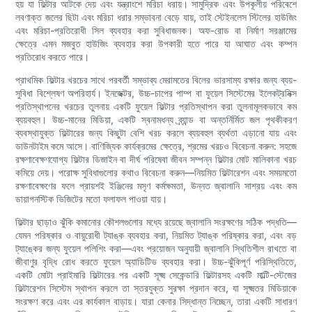
হয় যা ফিল্টার আটকে দেয় এবং যন্ত্রাংশে মরিচা ধরায়। সামুদ্রিক এবং উপকূলীয় পরিবেশে
লবণাক্ত জলের ছিটা এবং মরিচা ধরার সম্ভাবনা বেড়ে যায়, তাই স্টেইনলেস স্টিলের হাউজিং
এবং মরিচা-প্রতিরোধী সিল ব্যবহার করা সুবিধাজনক। অফ-রোড বা নির্মাণ সরঞ্জামের
ক্ষেত্রে এমন মজবুত হাউজিং ব্যবহার করা উপকারী হতে পারে যা আঘাত এবং কম্পন
প্রতিরোধ করতে পারে।
প্রাথমিক ফিল্টার খরচের সাথে পরবর্তী সম্ভাব্য মেরামতের বিলের ভারসাম্য রক্ষার জন্য ব্যয়-
সুবিধা বিশ্লেষণ অপরিহার্য। ইনজেক্টর, উচ্চ-চাপের পাম্প বা ফুয়েল সিস্টেমের ইলেকট্রনিক্স
প্রতিস্থাপনের খরচের তুলনায় একটি ফুয়েল ফিল্টার প্রতিস্থাপন করা তুলনামূলকভাবে কম
ব্যয়বহুল। উচ্চ-মানের মিডিয়া, একটি স্বনামধন্য ব্র্যান্ড বা অন্তর্নির্মিত জল পৃথকীকরণ
ব্যবস্থাযুক্ত ফিল্টারের জন্য কিছুটা বেশি খরচ করলে ব্যয়বহুল ব্যর্থতা এড়ানো যায় এবং
ডাউনটাইম কমে আসে। বাণিজ্যিক কার্যক্রমের ক্ষেত্রে, শ্রমের খরচও বিবেচনা করুন: সহজে
রক্ষণাবেক্ষণযোগ্য ফিল্টার ডিজাইন বা দীর্ঘ পরিষেবা জীবন সম্পন্ন ফিল্টার মোট মালিকানা খরচ
কমিয়ে দেয়। পরোক্ষ সুবিধাগুলোর কথাও বিবেচনা করুন—নিয়মিত ফিল্টারেশন এবং সময়মতো
রক্ষণাবেক্ষণের ফলে প্রায়শই ইঞ্জিনের মসৃণ কর্মক্ষমতা, উন্নত জ্বালানি সাশ্রয় এবং কম
ডায়াগনস্টিক ভিজিটের মতো ফলাফল পাওয়া যায়।
ফিল্টার ছাড়াও ঝুঁকি কমানোর কৌশলগুলোর মধ্যে রয়েছে জ্বালানি সংরক্ষণের সঠিক পদ্ধতি—
যেমন পরিষ্কার ও বায়ুরোধী ট্যাঙ্ক ব্যবহার করা, নিয়মিত ট্যাঙ্ক পরিষ্কার করা, এবং বড়
ট্যাঙ্কের জন্য ফুয়েল পলিশিং করা—এবং প্রয়োজন অনুযায়ী জ্বালানি স্থিতিশীল রাখতে বা
জীবাণুর বৃদ্ধি রোধ করতে ফুয়েল অ্যাডিটিভ ব্যবহার করা। উচ্চ-ঝুঁকিপূর্ণ পরিস্থিতিতে,
একটি মোটা প্রাইমারি ফিল্টারের পর একটি সূক্ষ্ম সেকেন্ডারি ফিল্টারসহ একটি মাল্টি-স্টেজের
ফিল্টারেশন সিস্টেম স্থাপন করলে তা স্তরযুক্ত সুরক্ষা প্রদান করে, যা সূক্ষ্মতর মিডিয়াকে
সংরক্ষণ করে এবং এর কার্যকাল বাড়ায়। যারা কেনার সিদ্ধান্ত নিচ্ছেন, তারা একটি সাধারণ