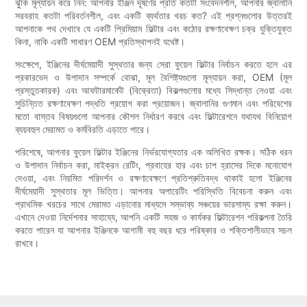
ঝুঁকি মূল্যায়ন করে নিন: আপনার ইঞ্জিন দূষণের প্রতি কতটা সংবেদনশীল, আপনার জ্বালানি
সরবরাহ কতটা পরিবর্তনশীল, এবং একটি ব্যর্থতার খরচ কত? এই প্রশ্নগুলোর উত্তরই
আপনাকে পথ দেখাবে যে একটি প্রিমিয়াম ফিল্টার এবং কঠোর রক্ষণাবেক্ষণ চক্র যুক্তিযুক্ত
কিনা, নাকি একটি সাধারণ OEM প্রতিস্থাপনই যথেষ্ট।
সংক্ষেপে, ইঞ্জিনের দীর্ঘমেয়াদী সুস্থতার জন্য সেরা ফুয়েল ফিল্টার নির্বাচন করতে হলে এর
প্রকারভেদ ও উপাদান সম্পর্কে বোঝা, মূল বৈশিষ্ট্যগুলো মূল্যায়ন করা, OEM (মূল
প্রস্তুতকারক) এবং আফটারমার্কেট (বিক্রেতা) বিকল্পগুলোর মধ্যে সিদ্ধান্ত নেওয়া এবং
সুচিন্তিত রক্ষণাবেক্ষণ পদ্ধতি প্রয়োগ করা প্রয়োজন। জ্বালানির গুণমান এবং পরিবেশের
মতো বাস্তব বিষয়গুলো আপনার কৌশল নির্ধারণ করবে এবং ফিল্টারেশনে যথাযথ বিনিয়োগ
ব্যয়বহুল মেরামত ও কর্মবিরতি এড়াতে পারে।
পরিশেষে, আপনার ফুয়েল ফিল্টার ইঞ্জিনের নির্ভরযোগ্যতার এক অলিখিত রক্ষক। সঠিক ধরন
ও উপাদান নির্বাচন করা, মাইক্রন রেটিং, প্রবাহের হার এবং চাপ হ্রাসের দিকে মনোযোগ
দেওয়া, এবং নিয়মিত পরিদর্শন ও রক্ষণাবেক্ষণে প্রতিশ্রুতিবদ্ধ থাকাই হলো ইঞ্জিনের
দীর্ঘমেয়াদী সুস্থতার মূল ভিত্তি। আপনার অপারেটিং পরিস্থিতি বিবেচনা করুন এবং
প্রাথমিক খরচের সাথে মেরামত এড়ানোর মাধ্যমে সম্ভাব্য সঞ্চয়ের ভারসাম্য রক্ষা করুন।
এখানে দেওয়া নির্দেশনার সাহায্যে, আপনি একটি সহজ ও কার্যকর ফিল্টারেশন পরিকল্পনা তৈরি
করতে পারেন যা আপনার ইঞ্জিনকে আগামী বহু বছর ধরে পরিষ্কার ও শক্তিশালীভাবে সচল
রাখবে।