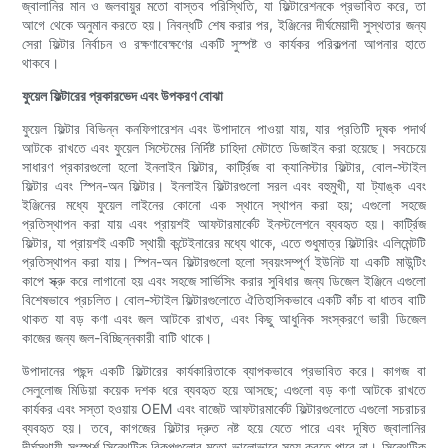
জ্বালানির মান ও জলবায়ুর মতো বাস্তব পরিস্থিতি, যা ফিল্টারেশনকে প্রভাবিত করে, তা
আগে থেকে অনুমান করতে হয়। নিবন্ধটি শেষ করার পর, ইঞ্জিনের দীর্ঘমেয়াদী সুস্থতার জন্য
সেরা ফিল্টার নির্বাচন ও রক্ষণাবেক্ষণের একটি সুস্পষ্ট ও কার্যকর পরিকল্পনা আপনার হাতে
থাকবে।
ফুয়েল ফিল্টারের প্রকারভেদ এবং উপকরণ বোঝা
ফুয়েল ফিল্টার বিভিন্ন কনফিগারেশন এবং উপাদানে পাওয়া যায়, যার প্রতিটি দূষক পদার্থ
আটকে রাখতে এবং ফুয়েল সিস্টেমের নির্দিষ্ট চাহিদা মেটাতে ডিজাইন করা হয়েছে। সবচেয়ে
সাধারণ প্রকারগুলো হলো ইনলাইন ফিল্টার, কার্ট্রিজ বা ক্যানিস্টার ফিল্টার, বোল-স্টাইল
ফিল্টার এবং স্পিন-অন ফিল্টার। ইনলাইন ফিল্টারগুলো সরল এবং বহুমুখী, যা ট্যাঙ্ক এবং
ইঞ্জিনের মধ্যে ফুয়েল লাইনের কোনো এক স্থানে স্থাপন করা হয়; এগুলো সহজে
প্রতিস্থাপন করা যায় এবং প্রায়শই আফটারমার্কেট ইনস্টলেশনে ব্যবহৃত হয়। কার্ট্রিজ
ফিল্টার, যা প্রায়শই একটি স্থায়ী কন্টেইনারের মধ্যে থাকে, এতে শুধুমাত্র ফিল্টারিং এলিমেন্টটি
প্রতিস্থাপন করা যায়। স্পিন-অন ফিল্টারগুলো হলো স্বয়ংসম্পূর্ণ ইউনিট যা একটি মাউন্টিং
কাপে স্ক্রু করে লাগানো হয় এবং সহজে সার্ভিসিং করার সুবিধার জন্য ডিজেল ইঞ্জিনে এগুলো
বিশেষভাবে প্রচলিত। বোল-স্টাইল ফিল্টারগুলোতে ঐতিহাসিকভাবে একটি কাঁচ বা ধাতব বাটি
থাকত যা বড় কণা এবং জল আটকে রাখত, এবং কিছু আধুনিক সংস্করণে ভারী ডিজেল
কাজের জন্য জল-বিচ্ছিন্নকারী বাটি থাকে।
উপাদানের পছন্দ একটি ফিল্টারের কার্যকারিতাকে ব্যাপকভাবে প্রভাবিত করে। কাগজ বা
সেলুলোজ মিডিয়া কয়েক দশক ধরে ব্যবহৃত হয়ে আসছে; এগুলো বড় কণা আটকে রাখতে
কার্যকর এবং সস্তা হওয়ায় OEM এবং বাজেট আফটারমার্কেট ফিল্টারগুলোতে এগুলো সচরাচর
ব্যবহৃত হয়। তবে, কাগজের ফিল্টার দ্রুত নষ্ট হয়ে যেতে পারে এবং দূষিত জ্বালানির
দীর্ঘস্থায়ী সংস্পর্শ সিন্থেটিক বিকল্পগুলোর মতো ভালোভাবে সহ্য করতে পারে না। সিন্থেটিক