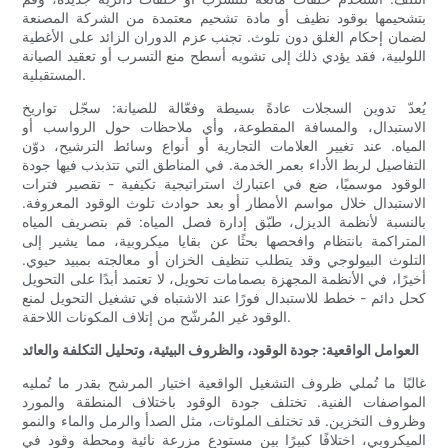
بتشحيمها بوقود نظيف أو مادة تشحيم معتمدة من الشركة المصنعة
لضمان إحكام الغلق دون تلوث. تجنب عزم الدوران الزائد على الأغطية
اللولبية، فقد يؤدي ذلك إلى تشويه أسطح منع التسرب أو تعقيد الصيانة
المستقبلية.
يُعدّ تدوين السجلات عادةً بسيطة وفعّالة للصيانة: سجّل تواريخ
الاستبدال، والمسافة المقطوعة، وأي ملاحظات حول الرواسب أو
المياه. عند تغيير العلامات التجارية أو أنواع وسائط الترشيح، دوّن
التفاصيل لربط الأداء بعمر الخدمة. في المناطق التي تتذبذب فيها جودة
الوقود موسميًا، ضع في اعتبارك استراتيجية تكيفية - تقصير فترات
الاستبدال خلال مواسم الأمطار أو بعد حوادث تلوث الوقود المعروفة.
بالنسبة لأنظمة الديزل، طبّق إدارة فصل المياه: قم بتصريف المياه
المتراكمة بانتظام وافحصها بحثًا عن بقايا ميكروبية، مما يشير إلى
التلوث البيولوجي وقد يتطلب تنظيف الخزان أو معالجته بمبيد حيوي.
أخيرًا، في الأنظمة المجهزة بصمامات تحويل، لا تعتمد أبدًا على التحويل
كحل دائم - خطط للاستبدال فورًا عند الاشتباه في تشغيل التحويل لمنع
الوقود غير المُرشّح من إتلاف المكونات اللاحقة.
العوامل الواقعية: جودة الوقود، والظروف البيئية، وتحليل التكلفة والعائد
غالبًا ما تُملي ظروف التشغيل الواقعية اختيار المرشح بقدر ما تُمليه
المواصفات الفنية. تختلف جودة الوقود باختلاف المنطقة والمورد
وظروف التخزين. قد تختلف الملوثات، مثل الصدأ والرمل والماء والنمو
الميكروبي، اختلافًا كبيرًا بين مستودع مزرعة نائية ومحطة وقود في