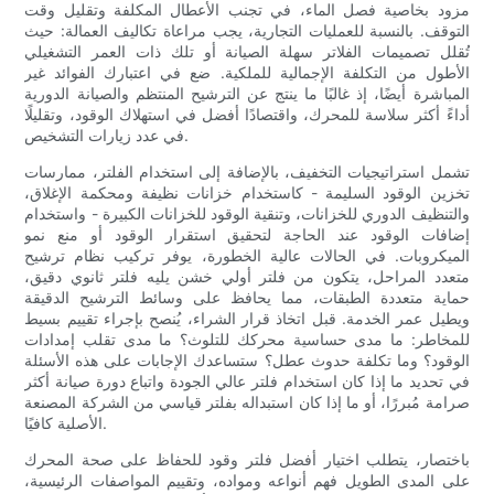
مزود بخاصية فصل الماء، في تجنب الأعطال المكلفة وتقليل وقت
التوقف. بالنسبة للعمليات التجارية، يجب مراعاة تكاليف العمالة: حيث
تُقلل تصميمات الفلاتر سهلة الصيانة أو تلك ذات العمر التشغيلي
الأطول من التكلفة الإجمالية للملكية. ضع في اعتبارك الفوائد غير
المباشرة أيضًا، إذ غالبًا ما ينتج عن الترشيح المنتظم والصيانة الدورية
أداءً أكثر سلاسة للمحرك، واقتصادًا أفضل في استهلاك الوقود، وتقليلًا
في عدد زيارات التشخيص.
تشمل استراتيجيات التخفيف، بالإضافة إلى استخدام الفلتر، ممارسات
تخزين الوقود السليمة - كاستخدام خزانات نظيفة ومحكمة الإغلاق،
والتنظيف الدوري للخزانات، وتنقية الوقود للخزانات الكبيرة - واستخدام
إضافات الوقود عند الحاجة لتحقيق استقرار الوقود أو منع نمو
الميكروبات. في الحالات عالية الخطورة، يوفر تركيب نظام ترشيح
متعدد المراحل، يتكون من فلتر أولي خشن يليه فلتر ثانوي دقيق،
حماية متعددة الطبقات، مما يحافظ على وسائط الترشيح الدقيقة
ويطيل عمر الخدمة. قبل اتخاذ قرار الشراء، يُنصح بإجراء تقييم بسيط
للمخاطر: ما مدى حساسية محركك للتلوث؟ ما مدى تقلب إمدادات
الوقود؟ وما تكلفة حدوث عطل؟ ستساعدك الإجابات على هذه الأسئلة
في تحديد ما إذا كان استخدام فلتر عالي الجودة واتباع دورة صيانة أكثر
صرامة مُبررًا، أو ما إذا كان استبداله بفلتر قياسي من الشركة المصنعة
الأصلية كافيًا.
باختصار، يتطلب اختيار أفضل فلتر وقود للحفاظ على صحة المحرك
على المدى الطويل فهم أنواعه ومواده، وتقييم المواصفات الرئيسية،