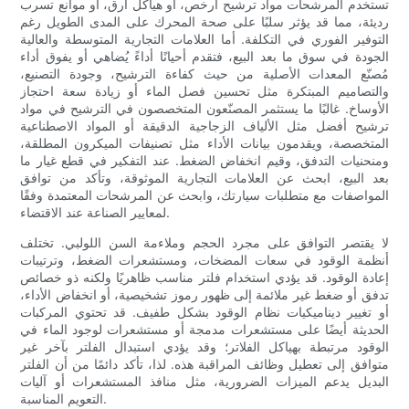
تستخدم المرشحات مواد ترشيح أرخص، أو هياكل أرق، أو موانع تسرب
رديئة، مما قد يؤثر سلبًا على صحة المحرك على المدى الطويل رغم
التوفير الفوري في التكلفة. أما العلامات التجارية المتوسطة والعالية
الجودة في سوق ما بعد البيع، فتقدم أحيانًا أداءً يُضاهي أو يفوق أداء
مُصنّع المعدات الأصلية من حيث كفاءة الترشيح، وجودة التصنيع،
والتصاميم المبتكرة مثل تحسين فصل الماء أو زيادة سعة احتجاز
الأوساخ. غالبًا ما يستثمر المصنّعون المتخصصون في الترشيح في مواد
ترشيح أفضل مثل الألياف الزجاجية الدقيقة أو المواد الاصطناعية
المتخصصة، ويقدمون بيانات الأداء مثل تصنيفات الميكرون المطلقة،
ومنحنيات التدفق، وقيم انخفاض الضغط. عند التفكير في قطع غيار ما
بعد البيع، ابحث عن العلامات التجارية الموثوقة، وتأكد من توافق
المواصفات مع متطلبات سيارتك، وابحث عن المرشحات المعتمدة وفقًا
لمعايير الصناعة عند الاقتضاء.
لا يقتصر التوافق على مجرد الحجم وملاءمة السن اللولبي. تختلف
أنظمة الوقود في سعات المضخات، ومستشعرات الضغط، وترتيبات
إعادة الوقود. قد يؤدي استخدام فلتر مناسب ظاهريًا ولكنه ذو خصائص
تدفق أو ضغط غير ملائمة إلى ظهور رموز تشخيصية، أو انخفاض الأداء،
أو تغيير ديناميكيات نظام الوقود بشكل طفيف. قد تحتوي المركبات
الحديثة أيضًا على مستشعرات مدمجة أو مستشعرات لوجود الماء في
الوقود مرتبطة بهياكل الفلاتر؛ وقد يؤدي استبدال الفلتر بآخر غير
متوافق إلى تعطيل وظائف المراقبة هذه. لذا، تأكد دائمًا من أن الفلتر
البديل يدعم الميزات الضرورية، مثل منافذ المستشعرات أو آليات
التعويم المناسبة.