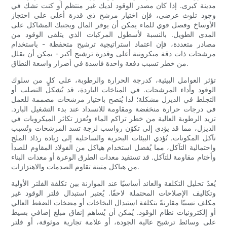
مدينة كبرى. إذا كان مصدر الوقود لديك غير منتظم أو كنت تشك في
وجود تلوث عرضي، فإن اختيار مرشح ذي قدرة أعلى على احتجاز
الأوساخ وفصل قوي للماء يمكن أن يوفر المال ويجنبك المشاكل على
المدى الطويل. بالنسبة لأسطول المركبات الذي يتلقى الوقود من
مصادر متعددة، فإن اعتماد استراتيجية ترشيح متحفظة - باستخدام
مرشحات ذات دقة ميكرونية أعلى وقدرة ترشيح أكبر - يمكن أن يقلل
من خطر تسبب دفعة واحدة فاسدة في أضرار واسعة النطاق.
تؤثر العوامل البيئية، كدرجة الحرارة والرطوبة، على كلٍ من سلوك
الوقود وأداء المرشحات. في المناخات الباردة، قد يُشكل التصلب أو
التجلط في الديزل مشكلة؛ لذا يُنصح باختيار مرشحات مصممة للعمل
في درجات حرارة منخفضة ومقاومة للانسداد عند بدء التشغيل البارد.
تزيد الرطوبة العالية من خطر تراكم الماء وتُعزز تكاثر الميكروبات في
الديزل، مما قد يؤدي إلى تكوّن رواسب لزجة تسد المرشحات وتُسبب
تآكل المكونات. تُؤدي البيئات البحرية والساحلية إلى زيادة رذاذ الملح
واحتمالية التآكل، مما يُفضل استخدام هياكل من الفولاذ المقاوم للصدأ
وأختام مقاومة للتآكل. قد تستفيد معدات الطرق الوعرة أو معدات البناء
من هياكل متينة تقاوم الصدمات والاهتزازات.
يُعدّ تحليل التكلفة والعائد أساسيًا عند الموازنة بين تكلفة الفلتر الأولية
وتكاليف الإصلاحات المحتملة لاحقًا. يُعتبر استبدال فلتر الوقود غير
مكلف نسبيًا مقارنةً بتكلفة استبدال البخاخات أو مضخات الضغط العالي
أو إلكترونيات نظام الوقود. يُمكن أن يُساهم إنفاق مبلغ إضافي بسيط
على وسائط ترشيح عالية الجودة، أو علامة تجارية موثوقة، أو فلتر