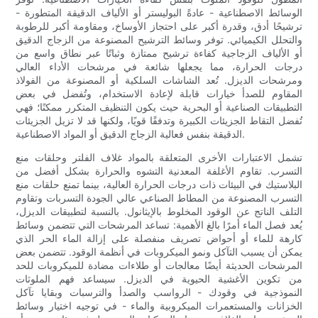
الوسائط الاصطناعية - عادةً البوليستر أو الألياف الدقيقة المتطورة -
ترشيحًا أدق، وقدرة أكبر على احتجاز الأوساخ، ومقاومة أكبر للرطوبة
والتحلل الكيميائي. توفر وسائط الترشيح المصنوعة من الزجاج الدقيق
أو الألياف الزجاجية كفاءة ترشيح ممتازة وثباتًا عبر نطاق واسع من
درجات الحرارة، مما يجعلها شائعة في مرشحات الأداء العالي
ومرشحات الديزل. تُعد الشاشات السلكية أو المصنوعة من الفولاذ
المقاوم للصدأ خيارات قابلة لإعادة الاستخدام، وتُفضل في بعض
التطبيقات الصناعية أو البحرية حيث يكون التنظيف المتكرر ممكنًا؛ فهي
تُفضل التقاط الجزيئات الكبيرة وتدفقًا قويًا، ولكنها قد لا تزيل الجزيئات
الدقيقة بنفس فعالية الزجاج الدقيق أو المواد الاصطناعية.
تشمل الاعتبارات الأخرى المتعلقة بالمواد غلاف الفلتر وحلقات منع
التسرب. تقاوم الأغلفة المعدنية التشوه والحرارة بشكل أفضل من
البلاستيك في البيئات ذات درجات الحرارة العالية، بينما تمنع حلقات منع
التسرب المصنوعة من المطاط الصناعي عالي الجودة التسربات وتقاوم
التلف الناتج عن الوقود المخلوط بالإيثانول. بالنسبة لتطبيقات الديزل،
يُعد فصل الماء أمرًا بالغ الأهمية: تساعد المرشحات التي تتضمن وسائط
كارهة للماء أو أحواض تصريف منفصلة على إزالة الماء الحر الذي
يمكن أن يسبب التآكل ونمو الميكروبات في أنظمة الوقود. تتضمن بعض
المرشحات الحديثة أيضًا معالجات أو طلاءات مضادة للميكروبات للحد
من تكوين الأغشية الحيوية في الديزل. سيساعد فهم الملوثات
النموذجية في وقودك - الرواسب والصدأ والترسبات وبقايا تآكل
الخزانات والمستعمرات الميكروبية والماء - في توجيه اختيار وسائط