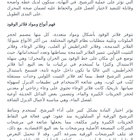
التي تؤثر على عملية الترشيح. في النهاية، ستكون لديك خطة واضحة
وقابلة للتنفيذ لاختيار أفضل فلتر والحفاظ عليه لضمان صحة المحرك
على المدى الطويل.
فهم أنواع ومواد فلاتر الوقود
تتوفر فلاتر الوقود بأشكال ومواد متعددة، كل منها مصمم لحجز
الملوثات وتلبية متطلبات نظام الوقود المختلفة. من أكثر الأنواع شيوعًا:
الفلاتر المدمجة، وفلاتر الخراطيش أو العلب، وفلاتر الوعاء، وفلاتر
التثبيت اللولبي. تتميز الفلاتر المدمجة ببساطتها وتعدد استخداماتها، حيث
توضع في أي مكان على خط الوقود بين الخزان والمحرك؛ وهي سهلة
الاستبدال وكثيرًا ما تُستخدم في تركيبات ما بعد البيع. أما فلاتر
الخراطيش، التي غالبًا ما تكون داخل حاوية ثابتة، فتسمح باستبدال
عنصر الترشيح فقط. بينما تُعد فلاتر التثبيت اللولبي وحدات مستقلة
تُثبّت في كوب، وهي شائعة الاستخدام في تطبيقات الديزل لسهولة
صيانتها. تاريخيًا، كانت فلاتر الوعاء تحتوي على وعاء زجاجي أو معدني
لحجز الجزيئات الكبيرة والماء، وتتضمن بعض البدائل الحديثة أوعية
لفصل الماء، وهي مناسبة لأعمال الديزل الشاقة.
يؤثر اختيار المادة بشكل كبير على أداء المرشح. تُستخدم وسائط
الترشيح الورقية أو السليلوزية منذ عقود؛ فهي فعالة في التقاط
الجزيئات الكبيرة وغير مكلفة، مما يجعلها شائعة في مرشحات
الشركات المصنعة الأصلية ومرشحات ما بعد البيع الاقتصادية. مع ذلك،
قد تتلف المرشحات الورقية بسرعة أكبر، وقد لا تتحمل التعرض
المطول للوقود الملوث بنفس كفاءة الخيارات الاصطناعية. توفر