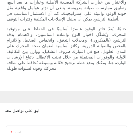
والاختيار بين خيارات الشركة المصنعة الأصلية وخيارات ما بعد البيع،
وتطبيق ممارسات صيانة مدروسة. ينبغي أن تؤثر عوامل واقعية مثل
جودة الوقود والبيئة على استراتيجيتك، كما أن الاستثمار المناسب في
أنظمة الترشيح يمكن أن يجنبك الإصلاحات المكلفة وفترات التوقف.
ختامًا، يُعدّ فلتر الوقود عنصرًا أساسيًا في الحفاظ على موثوقية
المحرك. ويُشكّل اختيار النوع والمادة المناسبين، والاهتمام بدقة
الترشيح (بالميكرون)، ومعدلات التدفق، وانخفاض الضغط، والالتزام
بالفحص والصيانة الدورية، ركائز أساسية لضمان صحة المحرك على
المدى الطويل. ضع في اعتبارك ظروف التشغيل، ووازن بين التكاليف
الأولية والوفورات المحتملة من خلال تجنب الأعطال. باتباع الإرشادات
الواردة هنا، يمكنك وضع خطة ترشيح فعّالة وبسيطة تُحافظ على نظافة
محركك وقوته لسنوات طويلة.
ابق على تواصل معنا
اسم