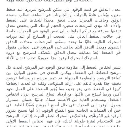
معدل التدفق هو كمية الوقود التي يمكن للمرشح تمريرها عند ضغط
معين، ويُقاس عادةً باللترات أو الجالونات في الساعة. تتطلب مضخة
الوقود وحاقنات المحرك معدل تدفق محددًا للحفاظ على الضغط
والأداء. قد تؤدي المرشحات صغيرة الحجم أو تلك التي ينخفض ​​معدل
تدفقها بسرعة مع تراكم الملوثات إلى نقص الوقود في المحرك، خاصةً
في حالات الضغط العالي مثل السحب أو التسارع أو عند دورات
المحرك العالية. غالبًا ما يحدد مصنّعو المرشحات معدلات التدفق
القصوى ومعدل التدفق الذي يحافظ عنده المرشح على انخفاض مقبول
في الضغط. يُعدّ مطابقة معدل التدفق المُصنّف للمرشح مع ذروة
استهلاك المحرك للوقود أمرًا ضروريًا لتجنب فقدان الأداء.
يشير انخفاض الضغط إلى مقاومة تدفق الوقود عبر المرشح. يُحدث كل
مرشح انخفاضًا في الضغط، ويكمن التحدي في تحقيق التوازن بين
كفاءة الترشيح والمقاومة المقبولة. قد يتميز مرشح ذو وسائط ترشيح
دقيقة جدًا بقدرة فائقة على إزالة الملوثات، ولكنه قد يُحدث انخفاضًا
كبيرًا في الضغط حتى وهو جديد، مما يُجبر المضخة على العمل بجهد
أكبر، وربما يُسرّع من تآكلها. مع ازدياد اتساخ المرشح، يزداد انخفاض
الضغط؛ وتستخدم العديد من الأنظمة صمامًا جانبيًا لضمان استمرار
وصول الوقود إلى المحرك في حال أصبح المرشح مُقيِّدًا للغاية. في
حين أن الصمامات الجانبية تمنع انقطاع الوقود، إلا أنها تسمح بمرور
الوقود غير المُرشَّح، وقد تُعرِّض المحرك لخطر التلوث إذا تُرك المرشح
قيد الاستخدام لفترة طويلة. لذلك، فإن فهم انخفاض الضغط الأولي
وكيفية تزايده مع زيادة أحمال المرشح يُساعد في تحديد فترات الصيانة