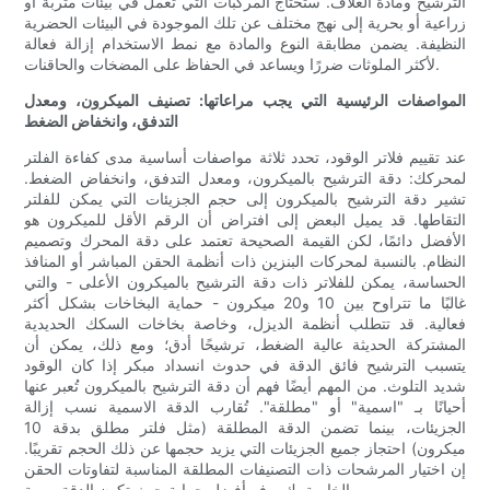
الترشيح ومادة الغلاف. ستحتاج المركبات التي تعمل في بيئات متربة أو
زراعية أو بحرية إلى نهج مختلف عن تلك الموجودة في البيئات الحضرية
النظيفة. يضمن مطابقة النوع والمادة مع نمط الاستخدام إزالة فعالة
لأكثر الملوثات ضررًا ويساعد في الحفاظ على المضخات والحاقنات.
المواصفات الرئيسية التي يجب مراعاتها: تصنيف الميكرون، ومعدل
التدفق، وانخفاض الضغط
عند تقييم فلاتر الوقود، تحدد ثلاثة مواصفات أساسية مدى كفاءة الفلتر
لمحركك: دقة الترشيح بالميكرون، ومعدل التدفق، وانخفاض الضغط.
تشير دقة الترشيح بالميكرون إلى حجم الجزيئات التي يمكن للفلتر
التقاطها. قد يميل البعض إلى افتراض أن الرقم الأقل للميكرون هو
الأفضل دائمًا، لكن القيمة الصحيحة تعتمد على دقة المحرك وتصميم
النظام. بالنسبة لمحركات البنزين ذات أنظمة الحقن المباشر أو المنافذ
الحساسة، يمكن للفلاتر ذات دقة الترشيح بالميكرون الأعلى - والتي
غالبًا ما تتراوح بين 10 و20 ميكرون - حماية البخاخات بشكل أكثر
فعالية. قد تتطلب أنظمة الديزل، وخاصة بخاخات السكك الحديدية
المشتركة الحديثة عالية الضغط، ترشيحًا أدق؛ ومع ذلك، يمكن أن
يتسبب الترشيح فائق الدقة في حدوث انسداد مبكر إذا كان الوقود
شديد التلوث. من المهم أيضًا فهم أن دقة الترشيح بالميكرون تُعبر عنها
أحيانًا بـ "اسمية" أو "مطلقة". تُقارب الدقة الاسمية نسب إزالة
الجزيئات، بينما تضمن الدقة المطلقة (مثل فلتر مطلق بدقة 10
ميكرون) احتجاز جميع الجزيئات التي يزيد حجمها عن ذلك الحجم تقريبًا.
إن اختيار المرشحات ذات التصنيفات المطلقة المناسبة لتفاوتات الحقن
الخاصة بك يوفر أفضل حماية حيث تكون الدقة مهمة.