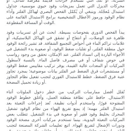
المتربة، أو تلك التي تستخدم خزانات قديمة مُعرّضة للتآكل، أو
محركات الديزل التي تعمل بمزيجات وقود حيوي موسمية، جداول
استبدال مُعجّلة. وينبغي أن يُكمّل الفحص البصري لهياكل الفلتر وأداء
نظام الوقود ورموز الأعطال التشخيصية برامج الاستبدال القائمة على
الوقت أو المسافة المقطوعة.
يبدأ الفحص الدوري بفحوصات بسيطة. ابحث عن أي تسريبات وقود
ظاهرة عند الوصلات، أو انتفاخ أو تشقق في الهياكل البلاستيكية، أو
علامات تراكم الماء في أحواض التجميع الشفافة. قد تشير رائحة الوقود
حول منطقة الفلتر، أو تقلبات ضغط الوقود، أو صعوبة بدء التشغيل في
الأجواء الباردة إلى انسداد الفلتر. عند الإمكان، تحقق من وجود رواسب
في حوض شفاف أو في مصرف فاصل الماء. بالنسبة لأسطول
المركبات أو المعدات عالية القيمة، يوفر تركيب مقاييس ضغط الوقود
أو مستشعرات فرق الضغط عبر الفلتر بيانات موضوعية؛ بمجرد تجاوز
عتبة فرق الضغط، خطط للاستبدال الفوري لتجنب تفعيل نظام التجاوز
أو زيادة تحميل المضخة.
تُقلل أفضل ممارسات التركيب من خطر دخول الملوثات أثناء
الاستبدال. حافظ على نظافة منطقة العمل، وأغلق خطوط الوقود
المفتوحة فورًا، واستخدم أدوات نظيفة. تُعد إجراءات التعبئة بعد
استبدال الفلتر مهمة؛ إذ يمنع تفريغ الهواء من نظام الوقود تشغيل
المحرك بخليط وقود فقير أو صعوبة في بدء التشغيل. تتطلب بعض
المركبات التعبئة اليدوية، بينما تستخدم مركبات أخرى مضخة الوقود
ودورات الإشعال لتفريغ الهواء. اتبع تعليمات الشركة المصنعة لتجنب
التلف. استخدم حلقات مانعة للتسرب أو حلقات دائرية جديدة، وقم