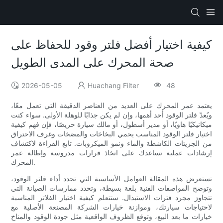
كيفية اختيار أفضل فلتر وقود للحفاظ على
صحة المحرك على المدى الطويل
2026-05-05
Huachang Filter
48
يعتمد عمر المحرك على العديد من العناصر الدقيقة التي تعمل معًا،
ويُعدّ فلتر الوقود أحد أهمها، وإن لم يكن جذابًا للوهلة الأولى. سواء كنت
ميكانيكيًا هاويًا، أو مدير أسطول، أو مالك سيارة حريصًا، فإن فهم كيفية
اختيار فلتر الوقود المناسب يحمي البخاخات والمضخات وغرف الاحتراق
من الجزيئات الكاشطة والماء ونمو الميكروبات. تابع القراءة لاكتشاف
إرشادات عملية تساعدك على اتخاذ قرارات مدروسة وإطالة عمر
المحرك.
تستعرض هذه المقالة العوامل الأساسية التي تحدد أداء فلتر الوقود،
وتوضح المواصفات الفنية بلغة بسيطة، وتحدد ممارسات الصيانة التي
تتجاوز مجرد فترات الاستبدال. ستتعلم كيفية اختيار الفلاتر المناسبة
لاحتياجات سيارتك، وموازنة خيارات الشركة المصنعة الأصلية مع
خيارات ما بعد البيع، وتوقع الظروف الواقعية مثل جودة الوقود والمناخ