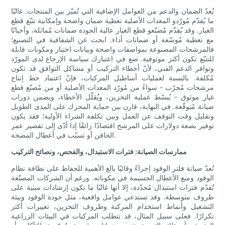
يُعدّ الضمان والدعم من العوامل الإضافية التي تُميّز بين المنتجات. غالبًا
ما يُقدّم مُورّدو المعدات الأصلية تغطية ضمان واضحة وإمكانية تتبّع قطع
الغيار. وقد يُقدّم مُصنّعو قطع الغيار عالية الجودة ضمانات مُماثلة، وأحيانًا
مع تغطية مُوسّعة أو ضمانات أداء. ابحث عن الشفافية في التصنيع؛
فالمرشحات المصنوعة بمواصفات واضحة وبيانات اختبار ومكونات قابلة
للتتبّع تكون أكثر موثوقية. ضع في اعتبارك سياسة الإرجاع لدى المورّد
وتوافر الدعم الفني، لأنّ أخطاء التركيب أو مشاكل التوافق قد تكون
مُكلفة. بالنسبة لعمليات أساطيل المركبات، فإنّ اعتماد خط إنتاج
مرشحات مُجرّب - سواءً من مُورّد المعدات الأصلية أو من مُصنّع قطع
غيار موثوق - يُبسّط عملية التخزين، ويُقلّل الأخطاء، ويضمن دورات
صيانة مُتوقّعة. في النهاية، قارن بين حماية المحرك على المدى الطويل
وتقليل وقت التوقف عن العمل وبين تكلفة الشراء الأولية؛ فقد يكون
توفير بضعة دولارات على المرشح اقتصادًا زائفًا إذا أدّى إلى تقصير عمر
الحاقن أو تسبّب في أعطال المضخة.
ممارسات الصيانة: فترات الاستبدال، والفحص، ونصائح التركيب
تُعدّ صيانة فلتر الوقود إجراءً وقائيًا بالغ الأهمية للحفاظ على نظافة نظام
الوقود ومنع الأعطال الجسيمة في مكوناته. ورغم أن الشركات المصنّعة
تُقدّم فترات استبدال مُحدّدة، إلا أنها غالبًا ما تكون إرشادات مبنية على
ظروف متوسطة. وقد تستدعي عوامل واقعية، مثل جودة الوقود وبيئة
التشغيل وأنماط استخدام المركبة وظروف التخزين، تغييرات أكثر
تكرارًا. فعلى سبيل المثال، قد تتطلب المركبات في البيئات الزراعية