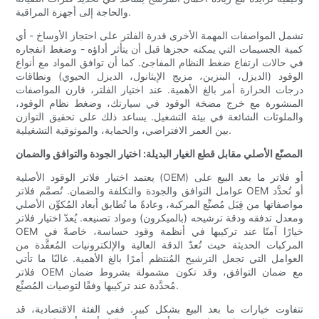
والحاجة إلى أجهزة المراقبة.
تشمل المواصفات المهمة الأخرى قدرة الفلتر على احتجاز الأوساخ - أي
كمية الجسيمات التي يمكنه حجزها قبل أن يتأثر أداؤه - وضغط انفجاره
في حالات ارتفاع ضغط النظام المفاجئ. كما أن توافق المواد مع أنواع
الوقود (الديزل، البنزين، مزيج الإيثانول، الديزل الحيوي) ونطاقات
درجات الحرارة أمر بالغ الأهمية. عند اختيار الفلتر، قارن المواصفات
المنشورة مع خرج مضخة الوقود في سيارتك، وضغط نظام الوقود،
والملوثات الشائعة في بيئة التشغيل. يساعد ذلك على تحقيق التوازن
بين العمر الافتراضي، والحماية، والموثوقية التشغيلية.
المصنّع الأصلي مقابل قطع الغيار البديلة: اختيار الجودة والتوافق والضمان
يعتمد اختيار فلاتر الوقود الأصلية (OEM) أو فلاتر ما بعد البيع على
عوامل التوافق والجودة والتكلفة والضمان. تُصمَّم فلاتر OEM أو تُحدَّد
مواصفاتها من قِبَل مُصنِّع المركبة، وعادةً ما تُطابق أبعاد المُكوِّن الأصلي
ومعدل تدفقه ودقة ترشيحه (بالميكرون) ومواد تصنيعه. يُعدّ اختيار فلاتر
OEM خيارًا آمنًا عند تركيبها في أنظمة وقود حساسة، خاصةً في
المركبات الحديثة حيث تُعدّ الدقة العالية والإلكترونيات المُعقَّدة من
العوامل التي تجعل الترشيح المُنتظم أمرًا بالغ الأهمية. غالبًا ما تأتي
فلاتر OEM مع ضمان التوافق، وقد تكون مشمولة بشروط ضمان
مُحدَّدة عند تركيبها وفقًا لتوصيات المُصنِّع.
تتفاوت خيارات ما بعد البيع بشكل كبير. ففي الفئة الاقتصادية، قد