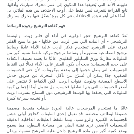
طويلة الأمد التي يُضيفها هذا المكون إلى عمر محرك سيارتك وأدائها.
تابع القراءة لتتعرف ليس فقط على أوجه الاختلاف بين هذه الفلاتر، بل
أيضًا على أهمية هذه الاختلافات في كل مرة يُشغّل فيها محرك سيارتك.
فهم كفاءة الترشيح وجودة الوسائط
تُعدّ كفاءة الترشيح حجر الزاوية في أداء أي فلتر زيت، والوسط
الترشيحي - أي المادة التي يمر الزيت من خلالها - هو ما يمنح الفلتر
قدرته على الترشيح. تستخدم فلاتر الزيت عالية الأداء عادةً وسائط
ترشيح اصطناعية متطورة أو وسائط ترشيح مركبة تلتقط نسبة أكبر من
الملوثات مقارنةً بورق السليلوز التقليدي. غالبًا ما يعتمد تصنيف الكفاءة
على حجم الجسيمات: يجب أن يكون الفلتر عالي الأداء فعالًا في التقاط
الجسيمات التي يصل حجمها إلى بضعة ميكرونات، لأن حتى الجسيمات
الصغيرة جدًا يمكن أن تُسرّع من تآكل المحرك عن طريق خدش
الأسطح المعدنية وتلويث قنوات الزيت. لكن الكفاءة لا تقتصر على
أصغر الجسيمات التي يتم التقاطها فحسب، بل تشمل أيضًا إجمالي كمية
الملوثات التي يحتفظ بها الوسط الترشيحي دون السماح بتسرب الزيت
أو تشبعه بسرعة كبيرة.
غالبًا ما تستخدم المرشحات عالية الجودة طبقات متعددة مصممة
خصيصًا لوظائف مختلفة. قد تعمل إحدى الطبقات كحاجز أولي خشن
للجسيمات الكبيرة والرواسب، بينما تلتقط الطبقات الداخلية الدقيقة
الجسيمات الأصغر. تزيد تقنية الطي من مساحة السطح، مما يسمح
بوضع كمية أكبر من مادة الترشيح داخل علبة المرشح نفسها، ويقلل