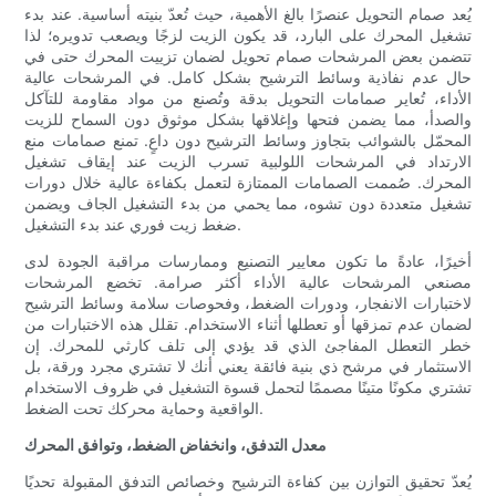
يُعد صمام التحويل عنصرًا بالغ الأهمية، حيث تُعدّ بنيته أساسية. عند بدء
تشغيل المحرك على البارد، قد يكون الزيت لزجًا ويصعب تدويره؛ لذا
تتضمن بعض المرشحات صمام تحويل لضمان تزييت المحرك حتى في
حال عدم نفاذية وسائط الترشيح بشكل كامل. في المرشحات عالية
الأداء، تُعاير صمامات التحويل بدقة وتُصنع من مواد مقاومة للتآكل
والصدأ، مما يضمن فتحها وإغلاقها بشكل موثوق دون السماح للزيت
المحمّل بالشوائب بتجاوز وسائط الترشيح دون داعٍ. تمنع صمامات منع
الارتداد في المرشحات اللولبية تسرب الزيت عند إيقاف تشغيل
المحرك. صُممت الصمامات الممتازة لتعمل بكفاءة عالية خلال دورات
تشغيل متعددة دون تشوه، مما يحمي من بدء التشغيل الجاف ويضمن
ضغط زيت فوري عند بدء التشغيل.
أخيرًا، عادةً ما تكون معايير التصنيع وممارسات مراقبة الجودة لدى
مصنعي المرشحات عالية الأداء أكثر صرامة. تخضع المرشحات
لاختبارات الانفجار، ودورات الضغط، وفحوصات سلامة وسائط الترشيح
لضمان عدم تمزقها أو تعطلها أثناء الاستخدام. تقلل هذه الاختبارات من
خطر التعطل المفاجئ الذي قد يؤدي إلى تلف كارثي للمحرك. إن
الاستثمار في مرشح ذي بنية فائقة يعني أنك لا تشتري مجرد ورقة، بل
تشتري مكونًا متينًا مصممًا لتحمل قسوة التشغيل في ظروف الاستخدام
الواقعية وحماية محركك تحت الضغط.
معدل التدفق، وانخفاض الضغط، وتوافق المحرك
يُعدّ تحقيق التوازن بين كفاءة الترشيح وخصائص التدفق المقبولة تحديًا