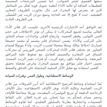
سعتها القصوى لحجز الشوائب. كما تتضمن المرشحات المصممة
للتطبيقات الشاقة أو عالية الأداء أنظمة تحويل قوية تُقلل من المخاطر
التي قد يتعرض لها المحرك في حال تجاوزت الظروف المعايير
الطبيعية، حيث لا تُفتح إلا عند الحاجة وتمنع دوران الزيت غير المُصفّى
في الظروف العادية.
يُعد التوافق أحد الاعتبارات الرئيسية الأخرى. فليست كل فلاتر الأداء
العالي مناسبة لجميع المحركات؛ إذ يمكن أن تؤثر الاختلافات في حجم
السن اللولبي، وقطر الحشية، وارتفاع الفلتر، وإعدادات صمام التجاوز
على التركيب والأداء. يضمن استخدام فلتر مصمم أو معتمد خصيصًا
لسيارتك إحكامًا مثاليًا، ومنعًا صحيحًا لتسرب الزيت، وأداءً موثوقًا لصمام
التجاوز. قد تختلف فلاتر الأداء لمحركات الشحن التوربيني أو محركات
السباق في المعايرة والتصميم للتعامل مع ضغوط علبة المرافق
المرتفعة، واحتمالية تكوّن رغوة الزيت، أو فترات تغيير الزيت الممتدة.
يضمن اختيار فلتر يتوافق مع تصميم المحرك وغرض تشغيله تحقيق
أقصى استفادة مع تقليل الآثار السلبية المحتملة على التدفق والضغط.
الوسائط الاصطناعية، وطول العمر، وفترات الصيانة
يُعدّ استخدام وسائط الترشيح الاصطناعية أحد أبرز الفروقات بين فلاتر
الزيت القياسية وعالية الأداء. توفر الألياف الاصطناعية، مثل الألياف
الزجاجية الدقيقة أو مزيج البوليمرات المتقدمة، توزيعًا متجانسًا للألياف
وحجم مسام مُتحكّم به، مما يُحسّن من قدرة الفلاتر على التقاط
الجسيمات واحتجازها مقارنةً بالسليلوز التقليدي. كما تُقاوم الوسائط
الاصطناعية الرطوبة والتلف الناتج عن الزيت بشكل أفضل، مما يسمح