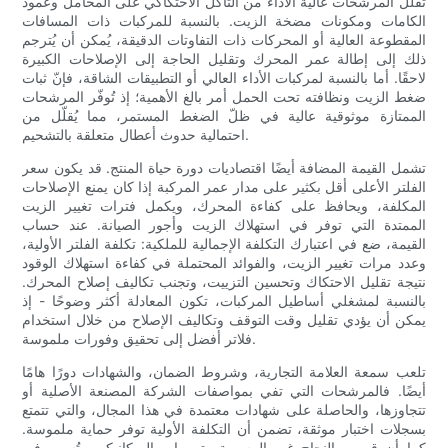
تُقلّل المرشحات عالية الأداء من التآكل الاحتكاكي على المحامل وعمود
الكامات ومكونات مضخة الزيت. بالنسبة للمركبات ذات المسافات
المقطوعة العالية أو المحركات ذات التفاوتات الدقيقة، يُمكن أن يُترجم
ذلك إلى إطالة عمر المحرك وتقليل الحاجة إلى الإصلاحات الكبيرة
لاحقًا. أما بالنسبة لمركبات الأداء العالي أو التطبيقات الشاقة، فإنّ ثبات
ضغط الزيت ونظافته تحت الحمل أمر بالغ الأهمية؛ إذ تُوفّر المرشحات
الممتازة موثوقية عالية في ظلّ الضغط المستمر، مما يُقلّل من
احتمالية حدوث أعطال متعلقة بالتشحيم.
تشمل القيمة المضافة أيضًا اقتصاديات دورة حياة المنتج. قد يكون سعر
الفلتر الأعلى أقل بكثير على مدار عمر المركبة إذا كان يمنع الإصلاحات
المكلفة، ويحافظ على كفاءة المحرك، ويكمل فترات تغيير الزيت
الممتدة التي توفر في استهلاك الزيت وأجور الصيانة. عند حساب
القيمة، ضع في اعتبارك التكلفة الإجمالية للملكية: تكلفة الفلتر الأولية،
وعدد مرات تغيير الزيت، والفوائد المحتملة في كفاءة استهلاك الوقود
نتيجة تقليل الاحتكاك وتحسين التزييت، وتجنب تكاليف إصلاح المحرك.
بالنسبة لمشغلي أساطيل المركبات، تكون المعادلة أكثر وضوحًا - إذ
يمكن أن يؤدي تقليل وقت التوقف وتكاليف الإصلاح من خلال استخدام
فلاتر أفضل إلى تحقيق وفورات ملموسة.
تلعب سمعة العلامة التجارية، وشروط الضمان، والشهادات دورًا هامًا
أيضًا. فالمرشحات التي تفي بمواصفات الشركة المصنعة الأصلية أو
تتجاوزها، والحاصلة على شهادات معتمدة في هذا المجال، والتي تتمتع
بسجلات اختبار موثقة، تضمن أن التكلفة الأولية توفر حماية ملموسة.
كما أن قصص النجاح غير الرسمية وتوصيات الميكانيكيين تُسهم في