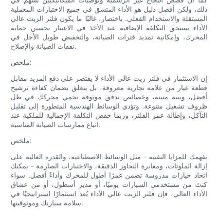
ذلك، ولكن أفضل دليل هو الأداء المتسق في جميع الاختبارات المعملية
المستقلة والاستخدام الفعلي. باختصار، غالبًا ما يكون فلتر الزيت عالي
الأداء يستحق التكلفة الإضافية عند الأخذ في الاعتبار تحسين حماية
المحرك، وإمكانية تمديد فترات الصيانة، والتخفيض طويل الأجل في
نفقات الصيانة والإصلاح.
ملخص:
إن الاستثمار في فلتر زيت عالي الأداء لا يقتصر على دفع المزيد مقابل
قطعة غيار من علامة تجارية معروفة، بل يتعلق بضمان كفاءة ترشيح
أفضل، وبنية متينة، وخصائص تدفق موثوقة تحمي محركك في ظل
ظروف تشغيل متنوعة. وتؤدي الوسائط الهندسية المتطورة إلى تقليل
التآكل، وإطالة عمر الفلتر، وربما خفض التكلفة الإجمالية للملكية عند
اتباع ممارسات الصيانة المناسبة.
ملخص:
بفهمك للمزايا التقنية - مثل الوسائط الاصطناعية، والقدرة العالية على
إزالة الملوثات، ومعايرة التجاوز الدقيقة، والاختبارات الصارمة - يمكنك
اتخاذ خيارات مدروسة تضمن عمرًا أطول للمحرك وأداءً أفضل. سواء
كنتَ من مستخدمي السيارات يوميًا، أو مدير أسطول، أو من عشاق
الأداء العالي، فإن فلتر الزيت عالي الأداء يُعد استثمارًا استراتيجيًا في
سلامة سيارتك وموثوقيتها.