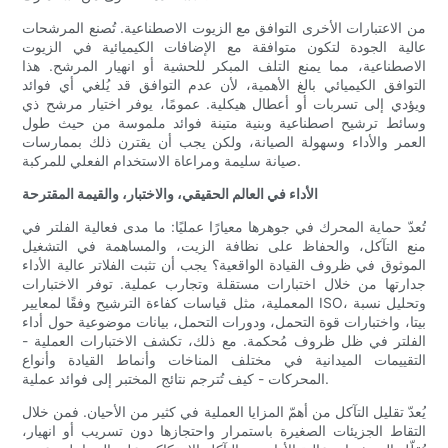
من الاعتبارات الأخرى التوافق مع الزيوت الاصطناعية. تُصنع المرشحات
عالية الجودة لتكون متوافقة مع الإضافات الكيميائية في الزيوت
الاصطناعية، مما يمنع التلف المبكر للحشية أو انهيار المرشح. هذا
التوافق الكيميائي بالغ الأهمية، لأن عدم التوافق قد يُلغي أي فوائد
ويؤدي إلى تسربات أو أعطال هيكلية. عمومًا، يوفر اختيار مرشح ذي
وسائط ترشيح اصطناعية وبنية متينة فوائد ملموسة من حيث طول
العمر والأداء وسهولة الصيانة، ولكن يجب أن يقترن ذلك بممارسات
صيانة سليمة ومراعاة الاستخدام الفعلي للمركبة.
الأداء في العالم الحقيقي، والاختبار، والقيمة المقترحة
تُعدّ حماية المحرك في جوهرها معيارًا عمليًا: ما مدى فعالية الفلتر في
منع التآكل، والحفاظ على نظافة الزيت، والمساهمة في التشغيل
الموثوق في ظروف القيادة الواقعية؟ يجب أن تثبت الفلاتر عالية الأداء
جدارتها من خلال اختبارات مستقلة وتجارب عملية. توفر الاختبارات
المعملية، مثل قياسات كفاءة الترشيح وفقًا لمعايير ISO، وتحليل نسبة
بيتا، واختبارات قوة التحمل، ودورات التحمل، بيانات موضوعية حول أداء
الفلتر في ظل ظروف مُحكمة. مع ذلك، تكشف الاختبارات العملية -
التقييمات الميدانية في مختلف المناخات وأنماط القيادة وأنواع
المحركات - كيف تُترجم نتائج المختبر إلى فوائد عملية.
يُعدّ تقليل التآكل من أهمّ المزايا العملية في كثير من الأحيان. فمن خلال
التقاط الجزيئات الصغيرة باستمرار واحتجازها دون تسريب أو انهيار،