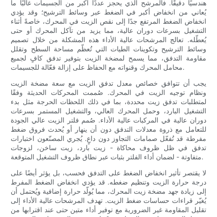
هندسيًا دقيقًا. فالمرشح الذي يحجز عددًا أكبر من الجسيمات غالبًا ما
يُعاني من انخفاض أكبر في الضغط عبر وسائط الترشيح؛ وقد يؤدي
انخفاض الضغط المرتفع جدًا إلى نقص الزيت في المحرك، خاصةً أثناء
التشغيل بسرعات دوران عالية، مما يزيد من تآكل المحرك أو حتى
يُعطّله. تعالج المرشحات عالية الأداء هذه المشكلة من خلال تصميم
وسائط الترشيح وتكوينات الطيات التي تُعظّم مساحة السطح وتقلل
مقاومة التدفق، مما يسمح لمضخة الزيت بتوفير تدفق كافٍ لجميع
محامل المحرك وقنواته مع الحفاظ على إزالة فعّالة للجسيمات.
يجب أن تتوافق خصائص معدل تدفق الزيت مع سعة مضخة الزيت
ونظام توجيه الزيت في المحرك. صُممت المحركات الحديثة وفقًا
لمتطلبات تدفق زيت محددة، بما في ذلك اللحظات الحرجة مثل بدء
التشغيل البارد، وحمل المحرك العالي، والتشغيل المستمر بسرعات
دوران عالية في المركبات عالية الأداء. صُمم فلتر الزيت عالي الجودة
للتعامل مع ذروة معدلات التدفق دون أن ينهار أو يُحدث فروق ضغط
مفرطة قد تُفعّل صمامات التجاوز دون داعٍ. يُجري المصنّعون اختبارات
تدفق في ظل ظروف محاكاة - زيت بارد، زيت ساخن، لزوجات
متفاوتة - لضمان أداء الفلتر بثبات عبر نطاق ظروف التشغيل المتوقعة.
لا يقتصر تأثير انخفاض الضغط على التدفق فحسب، بل يؤثر أيضًا على
درجة حرارة الزيت وتنظيم ضغطه. قد يؤدي انخفاض الضغط المفرط
إلى زيادة جهد مضخة زيت المحرك، مما يُولّد حرارة إضافية ويُحتمل أن
يُغيّر قراءات حساسات ضغط الزيت. تهدف المرشحات عالية الأداء إلى
تقليل المقاومة غير الضرورية مع توفير أداء متين حتى عند اقترابها من