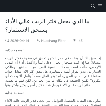
ما الذي يجعل فلتر الزيت عالي الأداء
يستحق الاستثمار؟
2026-04-14
Huachang Filter
45
مقدمة جذابة:
إذا سبق لك أن وقفت في ممر المتجر تحدق في صفوف فلاتر الزيت
متسائلاً عما إذا كنت ستختار الخيار الأغلى ثمناً والأفضل أداءً أم البديل
الأرخص، فأنت لست وحدك. بالنسبة للعديد من السائقين ومالكي
السيارات، يبدو القرار أشبه بالمقامرة: هل تنفق أكثر الآن مقابل فوائد
محتملة على المدى الطويل، أم توفر المال مقدماً وتأمل ألا يحدث أي
مكروه؟ تكمن الحقيقة في مكان ما بين الخيارين، لكن فهم ما يقدمه
فلتر الزيت عالي الأداء يجعل هذا الاختيار أسهل بكثير وأكثر وعياً.
مقدمة جذابة:
تتناول هذه المقالة بالتفصيل العوامل التي تجعل فلاتر الزيت عالية الأداء
استثمارًا مجديًا، مستعرضةً التفاصيل التقنية، والفوائد العملية، والقيمة