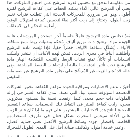
من مقاومة التدفق مع تحسين قدرة المرشح على احتجاز الملوثات. هذا
يعني أن المرشح عالي الأداء يمكنه الحفاظ على كفاءة الترشيح لفترة
أطول، وهو أمر ضروري للمحركات الحديثة التي تتطلب فترات تغيير
زيت أطول، وتحتاج إلى زيت أكثر نقاءً لتحسين كفاءة استهلاك الوقود
وأنظمة التحكم في الانبعاثات.
يُعدّ تجانس مادة الترشيح عاملاً حاسماً آخر. تستخدم المرشحات عالية
الجودة مواد ترشيح ذات توزيع ألياف مُحكم وتقنيات ربط تمنع تساقط
الألياف. يُشكّل تساقط الألياف خطراً خفياً، فإذا تَلِفت مادة الترشيح
وأطلقت أليافاً في مجرى الزيت، يُمكن لهذه الألياف أن تنتشر وتُسبّب
انسدادات أو تآكلاً. تمنع تقنيات الربط والتثبيت المُتقدّمة انهيار مادة
الترشيح تحت تأثير التدفقات العالية أو ارتفاعات الضغط المفاجئة، وهي
حالة قد تُجبر الزيت غير المُرشّح على تجاوز مادة الترشيح عبر صمامات
التنفيس.
أخيرًا، تدعم الاختبارات ومراقبة الجودة مزاعم الكفاءة. تختبر الشركات
المصنعة الموثوقة نسب بيتا، التي تصف مدى كفاءة الفلتر في إزالة
الملوثات ذات حجم محدد. كلما ارتفعت نسبة بيتا لمستوى ميكروني
معين، زادت كفاءة الفلتر في التقاط تلك الجسيمات. يساعد التفسير
الصحيح لنتائج هذه الاختبارات المشترين على فهم ما إذا كان فلتر الزيت
عالي الأداء سيحمي المحرك بشكل فعال في ظروف استخدامهم
الخاصة. باختصار، جودة وسائط الترشيح الأفضل تعني حماية أفضل،
وعمر خدمة أطول، وتكاليف صيانة أقل على المدى الطويل للمحرك.