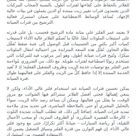
للفلاتر بالحفاظ على كفاءتها لفترات أطول. بالنسبة لأصحاب المركبات
الذين يعتمدون فترات تغيير زيت ممتدة أو الذين يعملون في بيئات عالية
الإجهاد، تُساعد الوسائط الاصطناعية على ضمان استمرار فعالية
الترشيح بين فترات الصيانة.
لا يعتمد عمر الفلتر على متانة مادة الترشيح فحسب، بل على قدرته
على استيعاب الملوثات أيضًا. غالبًا ما تُصمَّم الفلاتر عالية الأداء لاستيعاب
كميات أكبر بكثير من الجسيمات قبل الوصول إلى عتبة ضغط تُفعِّل
نظام التجاوز. تُقلِّل هذه السعة المتزايدة من احتمالية انتقال الملوثات
مبكرًا، وتُتيح فترات صيانة أطول، وهو أمر مرغوب فيه للمركبات التي
تستخدم زيوتًا اصطناعية لفترات طويلة. مع ذلك، من الضروري مُواءمة
عمر الفلتر مع توصيات خدمة الزيت وظروف التشغيل الفعلية؛ إذ لا تُفيد
الخدمة الممتدة إلا إذا حافظ كلٌّ من الزيت والفلتر على فعاليتهما طوال
فترة الصيانة.
يمكن تحسين فترات الصيانة عند استخدام فلتر عالي الأداء، ولكن لا
ينبغي إهمالها. فحتى أفضل الفلاتر ستتراكم فيها الشوائب مع مرور
الوقت، ما يقلل من فعاليتها. ويمكن أن يساعد رصد حالة الزيت، سواءً
بالتحليل المخبري أو حتى بالملاحظة المباشرة، في تحديد مدى ملاءمة
تمديد فترات الصيانة. إضافةً إلى ذلك، قد تتطلب البيئات شديدة التلوث
- كالرحلات القصيرة المتكررة، أو الظروف المتربة، أو سحب الأحمال
الثقيلة، أو رياضة السيارات - صيانةً أكثر تكرارًا، حتى مع وجود فلتر
عالي الأداء. إن فهم التوازن بين قدرة الفلتر وسياق التشغيل يضمن لك
الاستفادة القصوى من استثمارك.