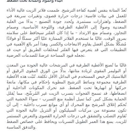
البناء والمواد والمتانة تحت الضغط
تُعدّ المتانة بنفس أهمية كفاءة الترشيح. صُممت فلاتر الزيت عالية الأداء
للعمل في بيئات قاسية: درجات حرارة قصوى، وتغيرات سريعة في
الضغط، واهتزازات مستمرة. وتُحدد جودة التصنيع - بدءًا من العلبة
المعدنية وصولًا إلى الأغطية الطرفية، واللوحة الأساسية، وصمام
التجاوز، وصمام منع الارتداد - ما إذا كان الفلتر سيحافظ على سلامته
بمرور الوقت. غالبًا ما تستخدم الفلاتر الممتازة علبًا أكثر سمكًا أو فولاذًا
مُشكّلًا بشكل أفضل يقاوم الانبعاجات والكسر. وهذا أمر بالغ الأهمية في
التطبيقات التي قد يتعرض فيها الفلتر لمخلفات الطريق أو حيث قد
تجعله قيود المساحة عرضةً للصدمات العرضية.
غالبًا ما تُصنع الأغطية الطرفية في المرشحات عالية الجودة من المعدن
أو البوليمر المقوى لزيادة متانتها، بدلًا من الورق المقوى الرقيق أو
البلاستيك الرخيص المستخدم في البدائل الأقل تكلفة. تُثبّت هذه الأغطية
الطرفية مجموعة وسائط الترشيح المطوية بإحكام في مكانها، مانعةً
حركتها أو انهيارها تحت الضغط. عند تحرك المكونات الداخلية أو
انضغاطها، قد تسمح الفجوات بتسرب الزيت غير المُرشّح، مما يُقلل
الحماية بشكل كبير. كما تميل أنظمة منع التسرب - سواءً الحشية التي
تُحكم إغلاق المرشح مع المحرك أو أي موانع تسرب داخلية - إلى أن
تكون مصنوعة من مركبات السيليكون أو النتريل عالية الجودة التي
تُقاوم التصلب والتشقق في درجات الحرارة القصوى والتعرض المستمر
للزيت. يمنع هذا العمر الطويل التسربات ويحافظ على خصائص الضغط
والتدفق المناسبة.