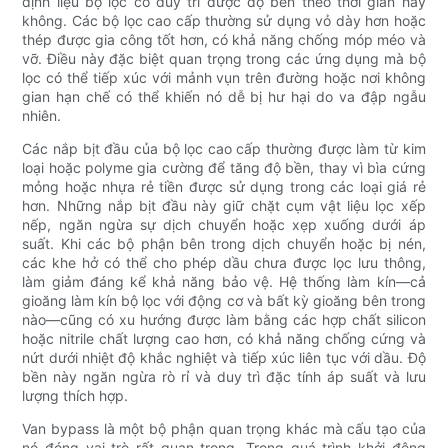
định liệu bộ lọc có duy trì được độ bền theo thời gian hay
không. Các bộ lọc cao cấp thường sử dụng vỏ dày hơn hoặc
thép được gia công tốt hơn, có khả năng chống móp méo và
vỡ. Điều này đặc biệt quan trọng trong các ứng dụng mà bộ
lọc có thể tiếp xúc với mảnh vụn trên đường hoặc nơi không
gian hạn chế có thể khiến nó dễ bị hư hại do va đập ngẫu
nhiên.
Các nắp bịt đầu của bộ lọc cao cấp thường được làm từ kim
loại hoặc polyme gia cường để tăng độ bền, thay vì bìa cứng
mỏng hoặc nhựa rẻ tiền được sử dụng trong các loại giá rẻ
hơn. Những nắp bịt đầu này giữ chặt cụm vật liệu lọc xếp
nếp, ngăn ngừa sự dịch chuyển hoặc xẹp xuống dưới áp
suất. Khi các bộ phận bên trong dịch chuyển hoặc bị nén,
các khe hở có thể cho phép dầu chưa được lọc lưu thông,
làm giảm đáng kể khả năng bảo vệ. Hệ thống làm kín—cả
gioăng làm kín bộ lọc với động cơ và bất kỳ gioăng bên trong
nào—cũng có xu hướng được làm bằng các hợp chất silicon
hoặc nitrile chất lượng cao hơn, có khả năng chống cứng và
nứt dưới nhiệt độ khắc nghiệt và tiếp xúc liên tục với dầu. Độ
bền này ngăn ngừa rò rỉ và duy trì đặc tính áp suất và lưu
lượng thích hợp.
Van bypass là một bộ phận quan trọng khác mà cấu tạo của
nó đóng vai trò rất quan trọng. Trong quá trình khởi động