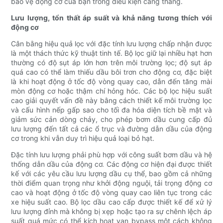
bảo vệ động cơ của bạn trong điều kiện căng thẳng.
Lưu lượng, tổn thất áp suất và khả năng tương thích với
động cơ
Cân bằng hiệu quả lọc với đặc tính lưu lượng chấp nhận được
là một thách thức kỹ thuật tinh tế. Bộ lọc giữ lại nhiều hạt hơn
thường có độ sụt áp lớn hơn trên môi trường lọc; độ sụt áp
quá cao có thể làm thiếu dầu bôi trơn cho động cơ, đặc biệt
là khi hoạt động ở tốc độ vòng quay cao, dẫn đến tăng mài
mòn động cơ hoặc thậm chí hỏng hóc. Các bộ lọc hiệu suất
cao giải quyết vấn đề này bằng cách thiết kế môi trường lọc
và cấu hình nếp gấp sao cho tối đa hóa diện tích bề mặt và
giảm sức cản dòng chảy, cho phép bơm dầu cung cấp đủ
lưu lượng đến tất cả các ổ trục và đường dẫn dầu của động
cơ trong khi vẫn duy trì hiệu quả loại bỏ hạt.
Đặc tính lưu lượng phải phù hợp với công suất bơm dầu và hệ
thống dẫn dầu của động cơ. Các động cơ hiện đại được thiết
kế với các yêu cầu lưu lượng dầu cụ thể, bao gồm cả những
thời điểm quan trọng như khởi động nguội, tải trọng động cơ
cao và hoạt động ở tốc độ vòng quay cao liên tục trong các
xe hiệu suất cao. Bộ lọc dầu cao cấp được thiết kế để xử lý
lưu lượng đỉnh mà không bị xẹp hoặc tạo ra sự chênh lệch áp
suất quá mức có thể kích hoạt van bypass một cách không