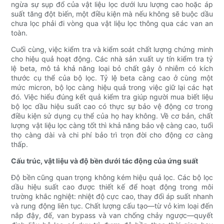
ngừa sự sụp đổ của vật liệu lọc dưới lưu lượng cao hoặc áp
suất tăng đột biến, một điều kiện mà nếu không sẽ buộc dầu
chưa lọc phải đi vòng qua vật liệu lọc thông qua các van an
toàn.
Cuối cùng, việc kiểm tra và kiểm soát chất lượng chứng minh
cho hiệu quả hoạt động. Các nhà sản xuất uy tín kiểm tra tỷ
lệ beta, mô tả khả năng loại bỏ chất gây ô nhiễm có kích
thước cụ thể của bộ lọc. Tỷ lệ beta càng cao ở cùng một
mức micron, bộ lọc càng hiệu quả trong việc giữ lại các hạt
đó. Việc hiểu đúng kết quả kiểm tra giúp người mua biết liệu
bộ lọc dầu hiệu suất cao có thực sự bảo vệ động cơ trong
điều kiện sử dụng cụ thể của họ hay không. Về cơ bản, chất
lượng vật liệu lọc càng tốt thì khả năng bảo vệ càng cao, tuổi
thọ càng dài và chi phí bảo trì trọn đời cho động cơ càng
thấp.
Cấu trúc, vật liệu và độ bền dưới tác động của ứng suất
Độ bền cũng quan trọng không kém hiệu quả lọc. Các bộ lọc
dầu hiệu suất cao được thiết kế để hoạt động trong môi
trường khắc nghiệt: nhiệt độ cực cao, thay đổi áp suất nhanh
và rung động liên tục. Chất lượng cấu tạo—từ vỏ kim loại đến
nắp đậy, đế, van bypass và van chống chảy ngược—quyết