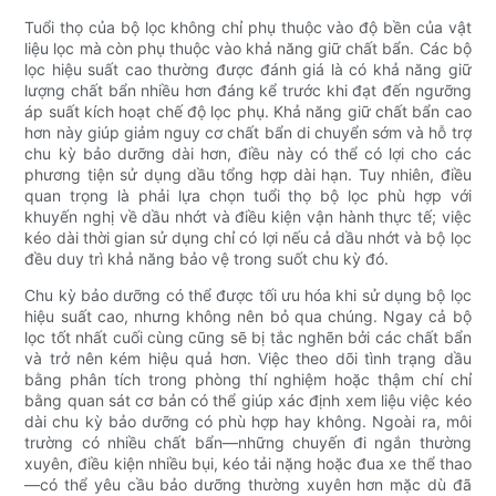
Tuổi thọ của bộ lọc không chỉ phụ thuộc vào độ bền của vật
liệu lọc mà còn phụ thuộc vào khả năng giữ chất bẩn. Các bộ
lọc hiệu suất cao thường được đánh giá là có khả năng giữ
lượng chất bẩn nhiều hơn đáng kể trước khi đạt đến ngưỡng
áp suất kích hoạt chế độ lọc phụ. Khả năng giữ chất bẩn cao
hơn này giúp giảm nguy cơ chất bẩn di chuyển sớm và hỗ trợ
chu kỳ bảo dưỡng dài hơn, điều này có thể có lợi cho các
phương tiện sử dụng dầu tổng hợp dài hạn. Tuy nhiên, điều
quan trọng là phải lựa chọn tuổi thọ bộ lọc phù hợp với
khuyến nghị về dầu nhớt và điều kiện vận hành thực tế; việc
kéo dài thời gian sử dụng chỉ có lợi nếu cả dầu nhớt và bộ lọc
đều duy trì khả năng bảo vệ trong suốt chu kỳ đó.
Chu kỳ bảo dưỡng có thể được tối ưu hóa khi sử dụng bộ lọc
hiệu suất cao, nhưng không nên bỏ qua chúng. Ngay cả bộ
lọc tốt nhất cuối cùng cũng sẽ bị tắc nghẽn bởi các chất bẩn
và trở nên kém hiệu quả hơn. Việc theo dõi tình trạng dầu
bằng phân tích trong phòng thí nghiệm hoặc thậm chí chỉ
bằng quan sát cơ bản có thể giúp xác định xem liệu việc kéo
dài chu kỳ bảo dưỡng có phù hợp hay không. Ngoài ra, môi
trường có nhiều chất bẩn—những chuyến đi ngắn thường
xuyên, điều kiện nhiều bụi, kéo tải nặng hoặc đua xe thể thao
—có thể yêu cầu bảo dưỡng thường xuyên hơn mặc dù đã