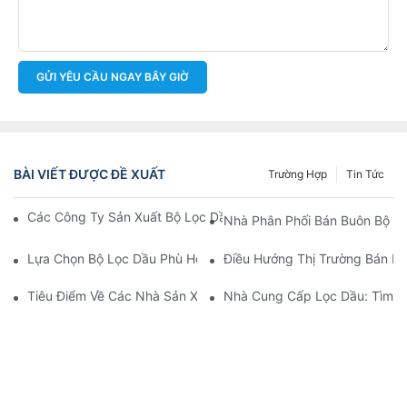
GỬI YÊU CẦU NGAY BÂY GIỜ
BÀI VIẾT ĐƯỢC ĐỀ XUẤT
Trường Hợp
Tin Tức
Các Công Ty Sản Xuất Bộ Lọc Dầu Hàng Đầu: Tổng Quan Toàn 
Nhà Phân Phối Bán Buôn Bộ Lọ
Lựa Chọn Bộ Lọc Dầu Phù Hợp Cho Mẫu Xe Của Bạn: Những Câ
Điều Hướng Thị Trường Bán Bu
Tiêu Điểm Về Các Nhà Sản Xuất Bộ Lọc Dầu Hàng Đầu Và Nhữn
Nhà Cung Cấp Lọc Dầu: Tìm K