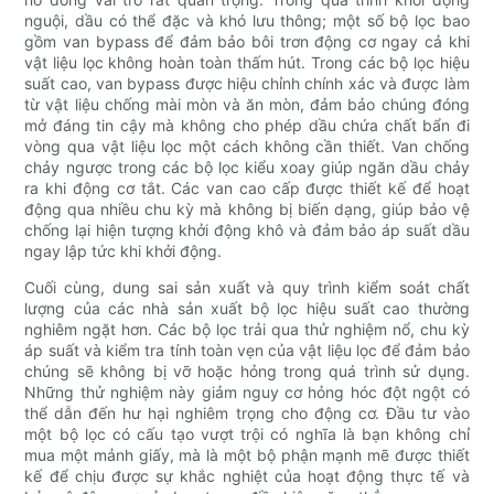
nguội, dầu có thể đặc và khó lưu thông; một số bộ lọc bao
gồm van bypass để đảm bảo bôi trơn động cơ ngay cả khi
vật liệu lọc không hoàn toàn thấm hút. Trong các bộ lọc hiệu
suất cao, van bypass được hiệu chỉnh chính xác và được làm
từ vật liệu chống mài mòn và ăn mòn, đảm bảo chúng đóng
mở đáng tin cậy mà không cho phép dầu chứa chất bẩn đi
vòng qua vật liệu lọc một cách không cần thiết. Van chống
chảy ngược trong các bộ lọc kiểu xoay giúp ngăn dầu chảy
ra khi động cơ tắt. Các van cao cấp được thiết kế để hoạt
động qua nhiều chu kỳ mà không bị biến dạng, giúp bảo vệ
chống lại hiện tượng khởi động khô và đảm bảo áp suất dầu
ngay lập tức khi khởi động.
Cuối cùng, dung sai sản xuất và quy trình kiểm soát chất
lượng của các nhà sản xuất bộ lọc hiệu suất cao thường
nghiêm ngặt hơn. Các bộ lọc trải qua thử nghiệm nổ, chu kỳ
áp suất và kiểm tra tính toàn vẹn của vật liệu lọc để đảm bảo
chúng sẽ không bị vỡ hoặc hỏng trong quá trình sử dụng.
Những thử nghiệm này giảm nguy cơ hỏng hóc đột ngột có
thể dẫn đến hư hại nghiêm trọng cho động cơ. Đầu tư vào
một bộ lọc có cấu tạo vượt trội có nghĩa là bạn không chỉ
mua một mảnh giấy, mà là một bộ phận mạnh mẽ được thiết
kế để chịu được sự khắc nghiệt của hoạt động thực tế và