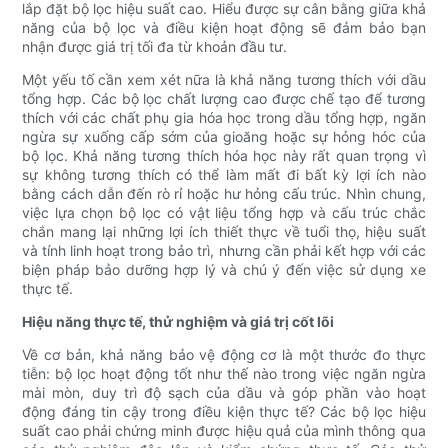
lắp đặt bộ lọc hiệu suất cao. Hiểu được sự cân bằng giữa khả
năng của bộ lọc và điều kiện hoạt động sẽ đảm bảo bạn
nhận được giá trị tối đa từ khoản đầu tư.
Một yếu tố cần xem xét nữa là khả năng tương thích với dầu
tổng hợp. Các bộ lọc chất lượng cao được chế tạo để tương
thích với các chất phụ gia hóa học trong dầu tổng hợp, ngăn
ngừa sự xuống cấp sớm của gioăng hoặc sự hỏng hóc của
bộ lọc. Khả năng tương thích hóa học này rất quan trọng vì
sự không tương thích có thể làm mất đi bất kỳ lợi ích nào
bằng cách dẫn đến rò rỉ hoặc hư hỏng cấu trúc. Nhìn chung,
việc lựa chọn bộ lọc có vật liệu tổng hợp và cấu trúc chắc
chắn mang lại những lợi ích thiết thực về tuổi thọ, hiệu suất
và tính linh hoạt trong bảo trì, nhưng cần phải kết hợp với các
biện pháp bảo dưỡng hợp lý và chú ý đến việc sử dụng xe
thực tế.
Hiệu năng thực tế, thử nghiệm và giá trị cốt lõi
Về cơ bản, khả năng bảo vệ động cơ là một thước đo thực
tiễn: bộ lọc hoạt động tốt như thế nào trong việc ngăn ngừa
mài mòn, duy trì độ sạch của dầu và góp phần vào hoạt
động đáng tin cậy trong điều kiện thực tế? Các bộ lọc hiệu
suất cao phải chứng minh được hiệu quả của mình thông qua