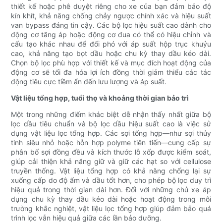
thiết kế hoặc phê duyệt riêng cho xe của bạn đảm bảo độ
kín khít, khả năng chống chảy ngược chính xác và hiệu suất
van bypass đáng tin cậy. Các bộ lọc hiệu suất cao dành cho
động cơ tăng áp hoặc động cơ đua có thể có hiệu chỉnh và
cấu tạo khác nhau để đối phó với áp suất hộp trục khuỷu
cao, khả năng tạo bọt dầu hoặc chu kỳ thay dầu kéo dài.
Chọn bộ lọc phù hợp với thiết kế và mục đích hoạt động của
động cơ sẽ tối đa hóa lợi ích đồng thời giảm thiểu các tác
động tiêu cực tiềm ẩn đến lưu lượng và áp suất.
Vật liệu tổng hợp, tuổi thọ và khoảng thời gian bảo trì
Một trong những điểm khác biệt dễ nhận thấy nhất giữa bộ
lọc dầu tiêu chuẩn và bộ lọc dầu hiệu suất cao là việc sử
dụng vật liệu lọc tổng hợp. Các sợi tổng hợp—như sợi thủy
tinh siêu nhỏ hoặc hỗn hợp polyme tiên tiến—cung cấp sự
phân bố sợi đồng đều và kích thước lỗ xốp được kiểm soát,
giúp cải thiện khả năng giữ và giữ các hạt so với cellulose
truyền thống. Vật liệu tổng hợp có khả năng chống lại sự
xuống cấp do độ ẩm và dầu tốt hơn, cho phép bộ lọc duy trì
hiệu quả trong thời gian dài hơn. Đối với những chủ xe áp
dụng chu kỳ thay dầu kéo dài hoặc hoạt động trong môi
trường khắc nghiệt, vật liệu lọc tổng hợp giúp đảm bảo quá
trình lọc vẫn hiệu quả giữa các lần bảo dưỡng.