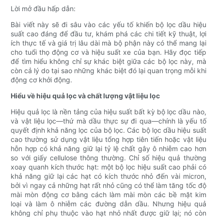
Lời mở đầu hấp dẫn:
Bài viết này sẽ đi sâu vào các yếu tố khiến bộ lọc dầu hiệu
suất cao đáng để đầu tư, khám phá các chi tiết kỹ thuật, lợi
ích thực tế và giá trị lâu dài mà bộ phận này có thể mang lại
cho tuổi thọ động cơ và hiệu suất xe của bạn. Hãy đọc tiếp
để tìm hiểu không chỉ sự khác biệt giữa các bộ lọc này, mà
còn cả lý do tại sao những khác biệt đó lại quan trọng mỗi khi
động cơ khởi động.
Hiểu về hiệu quả lọc và chất lượng vật liệu lọc
Hiệu quả lọc là nền tảng của hiệu suất bất kỳ bộ lọc dầu nào,
và vật liệu lọc—thứ mà dầu thực sự đi qua—chính là yếu tố
quyết định khả năng lọc của bộ lọc. Các bộ lọc dầu hiệu suất
cao thường sử dụng vật liệu tổng hợp tiên tiến hoặc vật liệu
hỗn hợp có khả năng giữ lại tỷ lệ chất gây ô nhiễm cao hơn
so với giấy cellulose thông thường. Chỉ số hiệu quả thường
xoay quanh kích thước hạt: một bộ lọc hiệu suất cao phải có
khả năng giữ lại các hạt có kích thước nhỏ đến vài micron,
bởi vì ngay cả những hạt rất nhỏ cũng có thể làm tăng tốc độ
mài mòn động cơ bằng cách làm mài mòn các bề mặt kim
loại và làm ô nhiễm các đường dẫn dầu. Nhưng hiệu quả
không chỉ phụ thuộc vào hạt nhỏ nhất được giữ lại; nó còn