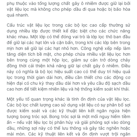
phụ thuộc vào tổng lượng chất gây ô nhiễm được giữ lại bởi
vật liệu lọc mà không cho phép dầu đi qua hoặc bị bão hòa
quá nhanh.
Cấu trúc vật liệu lọc trong các bộ lọc cao cấp thường sử
dụng nhiều lớp được thiết kế đặc biệt cho các chức năng
khác nhau. Một lớp có thể đóng vai trò là lớp lọc thô ban đầu
để giữ lại các hạt lớn và cặn bẩn, trong khi các lớp bên trong
mịn hơn sẽ giữ lại các hạt nhỏ hơn. Công nghệ xếp nếp làm
tăng diện tích bề mặt, cho phép chứa nhiều vật liệu lọc hơn
bên trong cùng một hộp lọc, giảm sự cản trở dòng chảy
đồng thời cải thiện khả năng giữ lại chất gây ô nhiễm. Điều
này có nghĩa là bộ lọc hiệu suất cao có thể duy trì hiệu quả
lọc trong thời gian dài hơn, điều cần thiết cho các động cơ
hiện đại có chu kỳ thay dầu dài hơn và yêu cầu độ sạch dầu
cao hơn để tiết kiệm nhiên liệu và hệ thống kiểm soát khí thải.
Một yếu tố quan trọng khác là tính ổn định của vật liệu lọc.
Các bộ lọc chất lượng cao sử dụng vật liệu có sự phân bố sợi
được kiểm soát và các kỹ thuật liên kết ngăn ngừa hiện
tượng bong tróc sợi. Bong tróc sợi là một mối nguy hiểm tiềm
ẩn – nếu vật liệu lọc bị phân hủy và giải phóng sợi vào dòng
dầu, những sợi này có thể lưu thông và gây tắc nghẽn hoặc
mài mòn. Các kỹ thuật liên kết và ổn định vượt trội ngăn