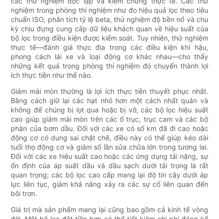
các thử nghiệm độc lập và kiểm chứng thực tế. Các thử
nghiệm trong phòng thí nghiệm như đo hiệu quả lọc theo tiêu
chuẩn ISO, phân tích tỷ lệ beta, thử nghiệm độ bền nổ và chu
kỳ chịu đựng cung cấp dữ liệu khách quan về hiệu suất của
bộ lọc trong điều kiện được kiểm soát. Tuy nhiên, thử nghiệm
thực tế—đánh giá thực địa trong các điều kiện khí hậu,
phong cách lái xe và loại động cơ khác nhau—cho thấy
những kết quả trong phòng thí nghiệm đó chuyển thành lợi
ích thực tiễn như thế nào.
Giảm mài mòn thường là lợi ích thực tiễn thuyết phục nhất.
Bằng cách giữ lại các hạt nhỏ hơn một cách nhất quán và
không để chúng bị lọt qua hoặc bị vỡ, các bộ lọc hiệu suất
cao giúp giảm mài mòn trên các ổ trục, trục cam và các bộ
phận của bơm dầu. Đối với các xe có số km đã đi cao hoặc
động cơ có dung sai chặt chẽ, điều này có thể giúp kéo dài
tuổi thọ động cơ và giảm số lần sửa chữa lớn trong tương lai.
Đối với các xe hiệu suất cao hoặc các ứng dụng tải nặng, sự
ổn định của áp suất dầu và dầu sạch dưới tải trọng là rất
quan trọng; các bộ lọc cao cấp mang lại độ tin cậy dưới áp
lực liên tục, giảm khả năng xảy ra các sự cố liên quan đến
bôi trơn.
Giá trị mà sản phẩm mang lại cũng bao gồm cả kinh tế vòng
đời. Một bộ lọc đắt tiền hơn có thể tiết kiệm chi phí đáng kể