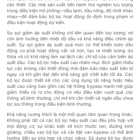
cần thiết. Các nhà sản xuất tiến hành thử nghiệm lưu lượng
trong điều kiện mô phỏng—dầu lạnh, dầu nóng, độ nhớt khác
nhau—để đảm bảo bộ lọc hoạt động ổn định trong phạm vi
điều kiện hoạt động dự kiến.
Sự sụt giảm áp suất không chỉ liên quan đến lưu lượng; nó
còn ảnh hưởng đến nhiệt độ dầu và khả năng điều chỉnh áp
suất. Sự sụt giảm áp suất quá mức có thể khiến bơm dầu
động cơ phải hoạt động vất vả hơn, tạo ra nhiệt lượng dư
thừa và có khả năng làm sai lệch các chỉ số của cảm biến áp
suất dầu. Các bộ lọc hiệu suất cao nhằm mục đích giảm thiểu
lực cản không cần thiết đồng thời đảm bảo hiệu suất bền bỉ
ngay cả khi gần đạt đến khả năng giữ chất bẩn tối đa. Các
bộ lọc được thiết kế cho các ứng dụng tải nặng hoặc hiệu
suất cao cũng bao gồm các hệ thống bypass mạnh mẽ giúp
giảm thiểu rủi ro cho động cơ nếu điều kiện vượt quá các
thông số bình thường, chỉ mở khi cần thiết và ngăn dầu chưa
lọc lưu thông trong điều kiện bình thường.
Khả năng tương thích là một mối quan tâm quan trọng khác.
Không phải tất cả các bộ lọc hiệu suất cao đều phù hợp với
mọi động cơ; sự ​​khác biệt về kích thước ren, đường kính
gioăng, chiều cao bộ lọc và cài đặt van bypass có thể ảnh
hưởng đến sự phù hợp và chức năng. Sử dụng bộ lọc được