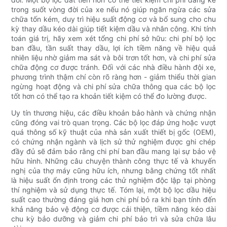
trong suốt vòng đời của xe nếu nó giúp ngăn ngừa các sửa
chữa tốn kém, duy trì hiệu suất động cơ và bổ sung cho chu
kỳ thay dầu kéo dài giúp tiết kiệm dầu và nhân công. Khi tính
toán giá trị, hãy xem xét tổng chi phí sở hữu: chi phí bộ lọc
ban đầu, tần suất thay dầu, lợi ích tiềm năng về hiệu quả
nhiên liệu nhờ giảm ma sát và bôi trơn tốt hơn, và chi phí sửa
chữa động cơ được tránh. Đối với các nhà điều hành đội xe,
phương trình thậm chí còn rõ ràng hơn - giảm thiểu thời gian
ngừng hoạt động và chi phí sửa chữa thông qua các bộ lọc
tốt hơn có thể tạo ra khoản tiết kiệm có thể đo lường được.
Uy tín thương hiệu, các điều khoản bảo hành và chứng nhận
cũng đóng vai trò quan trọng. Các bộ lọc đáp ứng hoặc vượt
quá thông số kỹ thuật của nhà sản xuất thiết bị gốc (OEM),
có chứng nhận ngành và lịch sử thử nghiệm được ghi chép
đầy đủ sẽ đảm bảo rằng chi phí ban đầu mang lại sự bảo vệ
hữu hình. Những câu chuyện thành công thực tế và khuyến
nghị của thợ máy cũng hữu ích, nhưng bằng chứng tốt nhất
là hiệu suất ổn định trong các thử nghiệm độc lập tại phòng
thí nghiệm và sử dụng thực tế. Tóm lại, một bộ lọc dầu hiệu
suất cao thường đáng giá hơn chi phí bỏ ra khi bạn tính đến
khả năng bảo vệ động cơ được cải thiện, tiềm năng kéo dài
chu kỳ bảo dưỡng và giảm chi phí bảo trì và sửa chữa lâu