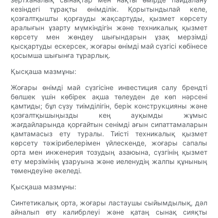
кезіндегі тұрақты өнімділік. Қорытындылай келе,
қозғалтқышты қорғауды жақсартуды, қызмет көрсету
аралығын ұзарту мүмкіндігін және техникалық қызмет
көрсету мен жөндеу шығындарын ұзақ мерзімді
қысқартуды ескерсек, жоғары өнімді май сүзгісі көбінесе
қосымша шығынға тұрарлық.
Қысқаша мазмұны:
Жоғары өнімді май сүзгісіне инвестиция салу брендті
бөлшек үшін көбірек ақша төлеуден де көп нәрсені
қамтиды; бұл сүзу тиімділігін, берік конструкцияны және
қозғалтқышыңызды кең ауқымды жұмыс
жағдайларында қорғайтын сенімді ағын сипаттамаларын
қамтамасыз ету туралы. Тиісті техникалық қызмет
көрсету тәжірибелерімен үйлескенде, жоғары сапалы
орта мен инженерия тозудың азаюына, сүзгінің қызмет
ету мерзімінің ұзаруына және иеленудің жалпы құнының
төмендеуіне әкеледі.
Қысқаша мазмұны:
Синтетикалық орта, жоғары ластаушы сыйымдылық, дәл
айналып өту калибрлеуі және қатаң сынақ сияқты