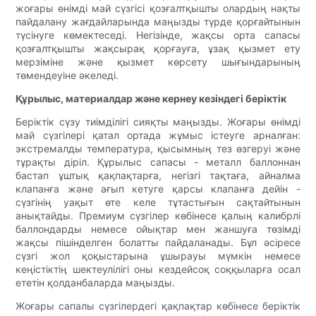
жоғары өнімді май сүзгісі қозғалтқышты олардың нақты
пайдалану жағдайларында маңызды түрде қорғайтынын
түсінуге көмектеседі. Негізінде, жақсы орта сапасы
қозғалтқышты жақсырақ қорғауға, ұзақ қызмет ету
мерзіміне және қызмет көрсету шығындарының
төмендеуіне әкеледі.
Құрылыс, материалдар және кернеу кезіндегі беріктік
Беріктік сүзу тиімділігі сияқты маңызды. Жоғары өнімді
май сүзгілері қатал ортада жұмыс істеуге арналған:
экстремалды температура, қысымның тез өзгеруі және
тұрақты діріл. Құрылыс сапасы - металл баллоннан
бастап ұштық қақпақтарға, негізгі тақтаға, айналма
клапанға және ағып кетуге қарсы клапанға дейін -
сүзгінің уақыт өте келе тұтастығын сақтайтынын
анықтайды. Премиум сүзгілер көбінесе қалың калибрлі
баллондарды немесе ойықтар мен жаншуға төзімді
жақсы пішінделген болатты пайдаланады. Бұл әсіресе
сүзгі жол қоқыстарына ұшырауы мүмкін немесе
кеңістіктің шектеулілігі оны кездейсоқ соққыларға осал
ететін қолданбаларда маңызды.
Жоғары сапалы сүзгілердегі қақпақтар көбінесе беріктік