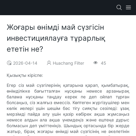
Жоғары өнімді май сүзгісін
инвестициялауға тұрарлық
ететін не?
2026-04-14
Huachang Filter
45
Қызықты кіріспе:
Егер сіз май сүзгілерінің қатарына қарап, қымбатырақ,
өнімділікке бағытталған нұсқаны немесе арзанырақ
балама нұсқаны таңдау керек пе деп ойлап тұрған
болсаңыз, сіз жалғыз емессіз. Көптеген жүргізушілер мен
көлік иелері үшін шешім бәс тігу сияқты сезіледі: ұзақ
мерзімді пайда алу үшін қазір көбірек ақша жұмсаңыз
немесе алдын ала ақша үнемдеңіз және ештеңе дұрыс
болмасын деп үміттеніңіз. Шындық ортасында бір жерде
жатыр, бірақ жоғары өнімді май сүзгісінің не әкелетінін