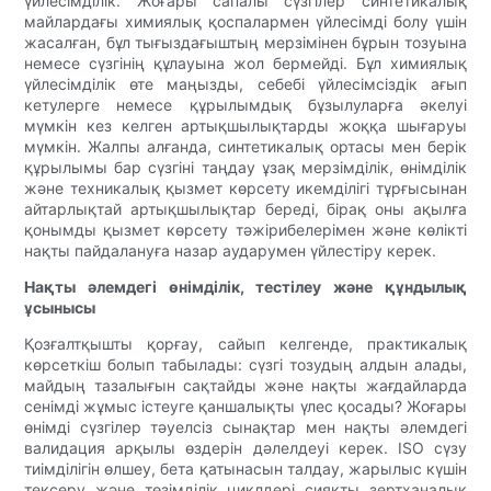
үйлесімділік. Жоғары сапалы сүзгілер синтетикалық
майлардағы химиялық қоспалармен үйлесімді болу үшін
жасалған, бұл тығыздағыштың мерзімінен бұрын тозуына
немесе сүзгінің құлауына жол бермейді. Бұл химиялық
үйлесімділік өте маңызды, себебі үйлесімсіздік ағып
кетулерге немесе құрылымдық бұзылуларға әкелуі
мүмкін кез келген артықшылықтарды жоққа шығаруы
мүмкін. Жалпы алғанда, синтетикалық ортасы мен берік
құрылымы бар сүзгіні таңдау ұзақ мерзімділік, өнімділік
және техникалық қызмет көрсету икемділігі тұрғысынан
айтарлықтай артықшылықтар береді, бірақ оны ақылға
қонымды қызмет көрсету тәжірибелерімен және көлікті
нақты пайдалануға назар аударумен үйлестіру керек.
Нақты әлемдегі өнімділік, тестілеу және құндылық
ұсынысы
Қозғалтқышты қорғау, сайып келгенде, практикалық
көрсеткіш болып табылады: сүзгі тозудың алдын алады,
майдың тазалығын сақтайды және нақты жағдайларда
сенімді жұмыс істеуге қаншалықты үлес қосады? Жоғары
өнімді сүзгілер тәуелсіз сынақтар мен нақты әлемдегі
валидация арқылы өздерін дәлелдеуі керек. ISO сүзу
тиімділігін өлшеу, бета қатынасын талдау, жарылыс күшін
тексеру және төзімділік циклдері сияқты зертханалық