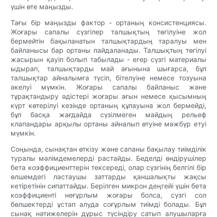
үшін өте маңызды.
Тағы бір маңызды фактор - ортаның консистенциясы.
Жоғары сапалы сүзгілер талшықтың төгілуіне жол
бермейтін бақыланатын талшықтардың таралуы мен
байланысы бар ортаны пайдаланады. Талшықтың төгілуі
жасырын қауіп болып табылады - егер сүзгі материалы
ыдырап, талшықтарды май ағынына шығарса, бұл
талшықтар айналымға түсіп, бітелуіне немесе тозуына
әкелуі мүмкін. Жоғары сапалы байланыс және
тұрақтандыру әдістері жоғары ағын немесе қысымның
күрт көтерілуі кезінде ортаның құлауына жол бермейді,
бұл басқа жағдайда сүзілмеген майдың рельеф
клапандары арқылы ортаны айналып өтуіне мәжбүр етуі
мүмкін.
Соңында, сынақтан өткізу және сапаны бақылау тиімділік
туралы мәлімдемелерді растайды. Беделді өндірушілер
бета коэффициенттерін тексереді, олар сүзгінің белгілі бір
өлшемдегі ластаушы заттарды қаншалықты жақсы
кетіретінін сипаттайды. Берілген микрон деңгейі үшін бета
коэффициенті неғұрлым жоғары болса, сүзгі сол
бөлшектерді ұстап алуда соғұрлым тиімді болады. Бұл
сынақ нәтижелерін дұрыс түсіндіру сатып алушыларға