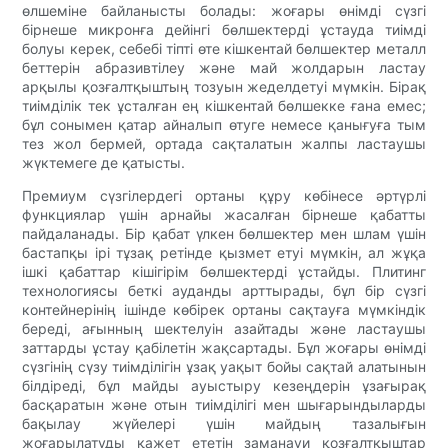
өлшеміне байланысты болады: жоғары өнімді сүзгі
бірнеше микронға дейінгі бөлшектерді ұстауда тиімді
болуы керек, себебі тіпті өте кішкентай бөлшектер металл
беттерін абразивтілеу және май жолдарын ластау
арқылы қозғалтқыштың тозуын жеделдетуі мүмкін. Бірақ
тиімділік тек ұсталған ең кішкентай бөлшекке ғана емес;
бұл сонымен қатар айналып өтуге немесе қанығуға тым
тез жол бермей, ортада сақталатын жалпы ластаушы
жүктемеге де қатысты.
Премиум сүзгілердегі ортаны құру көбінесе әртүрлі
функциялар үшін арнайы жасалған бірнеше қабатты
пайдаланады. Бір қабат үлкен бөлшектер мен шлам үшін
бастапқы ірі тұзақ ретінде қызмет етуі мүмкін, ал жұқа
ішкі қабаттар кішігірім бөлшектерді ұстайды. Плитинг
технологиясы беткі ауданды арттырады, бұл бір сүзгі
контейнерінің ішінде көбірек ортаны сақтауға мүмкіндік
береді, ағынның шектелуін азайтады және ластаушы
заттарды ұстау қабілетін жақсартады. Бұл жоғары өнімді
сүзгінің сүзу тиімділігін ұзақ уақыт бойы сақтай алатынын
білдіреді, бұл майды ауыстыру кезеңдерін ұзағырақ
басқаратын және отын тиімділігі мен шығарындыларды
бақылау жүйелері үшін майдың тазалығын
жоғарылатуды қажет ететін заманауи қозғалтқыштар