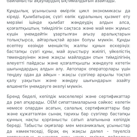
байланысты ақаулардың ықтималдығын азайтады.
Құндылық ұсынысына өмірлік цикл экономикасы да
кіреді. Қымбатырақ сүзгі көлік құралының қызмет ету
мерзімі ішінде қымбат жөндеудің алдын алса,
қозғалтқыштың тиімділігін сақтаса және май мен жұмыс
күшін үнемдейтін ұзартылған ағызу аралықтарын
толықтырса, айтарлықтай арзан болуы мүмкін. Құнды
есептеу кезінде меншіктің жалпы құнын ескеріңіз:
бастапқы сүзгі құны, май ауыстыру жиілігі, үйкелістің
төмендеуінен және жақсы майлаудан отын тиімділігінің
әлеуетті пайдасы және қозғалтқышты жөндеуге кететін
шығындардың алдын алу. Автопарк операторлары үшін
теңдеу одан да айқын - жақсы сүзгілер арқылы тоқтап
қалу уақытын және жөндеу шығындарын азайту
өлшенетін үнемдеуге әкелуі мүмкін.
Бренд беделі, кепілдік мәселелері және сертификаттар
да рөл атқарады. OEM сипаттамаларына сәйкес келетін
немесе олардан асатын, салалық сертификаттары бар
және құжатталған сынақ тарихы бар сүзгілер бастапқы
құнның нақты қорғанысты сатып алатынына кепілдік
береді. Табысты оқиғалар мен механикалық ұсыныстар
да көмектеседі, бірақ ең жақсы дәлел - тәуелсіз
зертханалық сынақтар мен нақты өмірде пайдалану