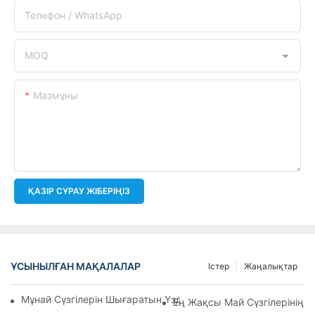
Телефон / WhatsApp
MOQ
Мазмұны
ҚАЗІР СҰРАУ ЖІБЕРІҢІЗ
ҰСЫНЫЛҒАН МАҚАЛАЛАР
Істер
Жаңалықтар
Мұнай Сүзгілерін Шығаратын Үздік Компаниялар: Жан-Жақ
Ең Жақсы Май Сүзгілерінің 