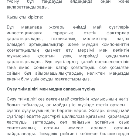
түсіну бұл таңдауды әлдеқайда оңай және
ақпараттандырады.
Қызықты кіріспе:
Бұл мақалада жоғары өнімді май сүзгілерін
инвестициялауға тұрарлық ететін факторлар
қарастырылады, техникалық мәліметтер, нақты
әлемдегі артықшылықтар және мұндай компоненттің
қозғалтқыштың қызмет ету мерзімі мен көліктің
жұмысына қосатын ұзақ мерзімді құндылығы
қарастырылады. Бұл сүзгілердің қалай ерекшеленетінін
ғана емес, сонымен қатар қозғалтқыш іске қосылған
сайын бұл айырмашылықтардың неліктен маңызды
екенін білу үшін оқуды жалғастырыңыз.
Сүзу тиімділігі мен медиа сапасын түсіну
Сүзу тиімділігі кез келген май сүзгісінің жұмысының негізі
болып табылады, ал майдың іс жүзінде өтетін ортасы -
сүзгіге сүзу мүмкіндігін беретін нәрсе. Жоғары өнімді май
сүзгілері әдетте дәстүрлі целлюлоза қағазына қарағанда
ластаушы заттардың көп пайызын ұстайтын озық
синтетикалық ортаны немесе аралас ортаны
пайдаланады. Тиімділік рейтингі көбінесе бөлшектердің