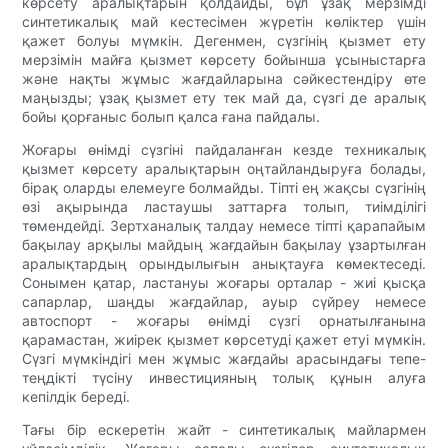
көрсету аралықтарын қолдайды, бұл ұзақ мерзімді
синтетикалық май кестесімен жүретін көліктер үшін
қажет болуы мүмкін. Дегенмен, сүзгінің қызмет ету
мерзімін майға қызмет көрсету бойынша ұсыныстарға
және нақты жұмыс жағдайларына сәйкестендіру өте
маңызды; ұзақ қызмет ету тек май да, сүзгі де аралық
бойы қорғаныс болып қалса ғана пайдалы.
Жоғары өнімді сүзгіні пайдаланған кезде техникалық
қызмет көрсету аралықтарын оңтайландыруға болады,
бірақ оларды елемеуге болмайды. Тіпті ең жақсы сүзгінің
өзі ақырында ластаушы заттарға толып, тиімділігі
төмендейді. Зертханалық талдау немесе тіпті қарапайым
бақылау арқылы майдың жағдайын бақылау ұзартылған
аралықтардың орындылығын анықтауға көмектеседі.
Сонымен қатар, ластануы жоғары орталар - жиі қысқа
сапарлар, шаңды жағдайлар, ауыр сүйреу немесе
автоспорт - жоғары өнімді сүзгі орнатылғанына
қарамастан, жиірек қызмет көрсетуді қажет етуі мүмкін.
Сүзгі мүмкіндігі мен жұмыс жағдайы арасындағы тепе-
теңдікті түсіну инвестицияның толық құнын алуға
кепілдік береді.
Тағы бір ескеретін жайт - синтетикалық майлармен