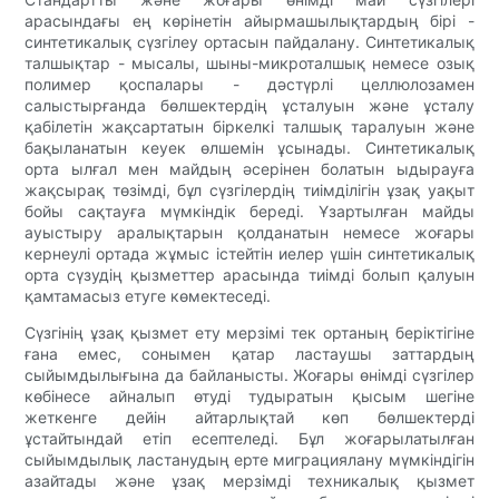
арасындағы ең көрінетін айырмашылықтардың бірі -
синтетикалық сүзгілеу ортасын пайдалану. Синтетикалық
талшықтар - мысалы, шыны-микроталшық немесе озық
полимер қоспалары - дәстүрлі целлюлозамен
салыстырғанда бөлшектердің ұсталуын және ұсталу
қабілетін жақсартатын біркелкі талшық таралуын және
бақыланатын кеуек өлшемін ұсынады. Синтетикалық
орта ылғал мен майдың әсерінен болатын ыдырауға
жақсырақ төзімді, бұл сүзгілердің тиімділігін ұзақ уақыт
бойы сақтауға мүмкіндік береді. Ұзартылған майды
ауыстыру аралықтарын қолданатын немесе жоғары
кернеулі ортада жұмыс істейтін иелер үшін синтетикалық
орта сүзудің қызметтер арасында тиімді болып қалуын
қамтамасыз етуге көмектеседі.
Сүзгінің ұзақ қызмет ету мерзімі тек ортаның беріктігіне
ғана емес, сонымен қатар ластаушы заттардың
сыйымдылығына да байланысты. Жоғары өнімді сүзгілер
көбінесе айналып өтуді тудыратын қысым шегіне
жеткенге дейін айтарлықтай көп бөлшектерді
ұстайтындай етіп есептеледі. Бұл жоғарылатылған
сыйымдылық ластанудың ерте миграциялану мүмкіндігін
азайтады және ұзақ мерзімді техникалық қызмет