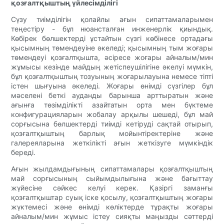
қозғалтқыштың үйлесімділігі
Сүзу тиімділігін қолайлы ағын сипаттамаларымен
теңестіру - бұл нюансталған инженерлік қиындық.
Көбірек бөлшектерді ұстайтын сүзгі көбінесе ортадағы
қысымның төмендеуіне әкеледі; қысымның тым жоғары
төмендеуі қозғалтқышта, әсіресе жоғары айналым/мин
жұмысы кезінде майдың жетіспеушілігіне әкелуі мүмкін,
бұл қозғалтқыштың тозуының жоғарылауына немесе тіпті
істен шығуына әкеледі. Жоғары өнімді сүзгілер бұл
мәселені беткі ауданды барынша арттыратын және
ағынға төзімділікті азайтатын орта мен бүктеме
конфигурацияларын жобалау арқылы шешеді, бұл май
сорғысына бөлшектерді тиімді кетіруді сақтай отырып,
қозғалтқыштың барлық мойынтіректеріне және
галереяларына жеткілікті ағын жеткізуге мүмкіндік
береді.
Ағын жылдамдығының сипаттамалары қозғалтқыштың
май сорғысының сыйымдылығына және бағыттау
жүйесіне сәйкес келуі керек. Қазіргі заманғы
қозғалтқыштар суық іске қосылу, қозғалтқыштың жоғары
жүктемесі және өнімді көліктерде тұрақты жоғары
айналым/мин жұмыс істеу сияқты маңызды сәттерді