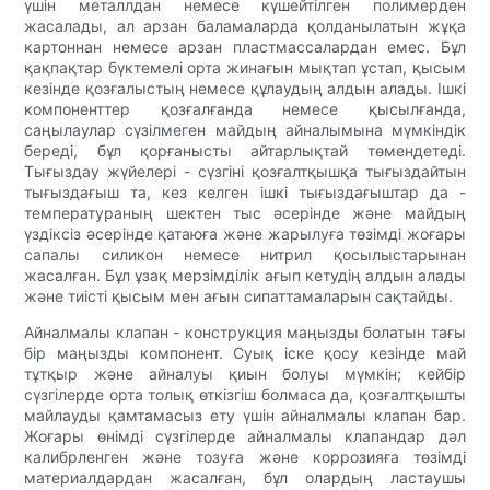
үшін металлдан немесе күшейтілген полимерден
жасалады, ал арзан баламаларда қолданылатын жұқа
картоннан немесе арзан пластмассалардан емес. Бұл
қақпақтар бүктемелі орта жинағын мықтап ұстап, қысым
кезінде қозғалыстың немесе құлаудың алдын алады. Ішкі
компоненттер қозғалғанда немесе қысылғанда,
саңылаулар сүзілмеген майдың айналымына мүмкіндік
береді, бұл қорғанысты айтарлықтай төмендетеді.
Тығыздау жүйелері - сүзгіні қозғалтқышқа тығыздайтын
тығыздағыш та, кез келген ішкі тығыздағыштар да -
температураның шектен тыс әсерінде және майдың
үздіксіз әсерінде қатаюға және жарылуға төзімді жоғары
сапалы силикон немесе нитрил қосылыстарынан
жасалған. Бұл ұзақ мерзімділік ағып кетудің алдын алады
және тиісті қысым мен ағын сипаттамаларын сақтайды.
Айналмалы клапан - конструкция маңызды болатын тағы
бір маңызды компонент. Суық іске қосу кезінде май
тұтқыр және айналуы қиын болуы мүмкін; кейбір
сүзгілерде орта толық өткізгіш болмаса да, қозғалтқышты
майлауды қамтамасыз ету үшін айналмалы клапан бар.
Жоғары өнімді сүзгілерде айналмалы клапандар дәл
калибрленген және тозуға және коррозияға төзімді
материалдардан жасалған, бұл олардың ластаушы