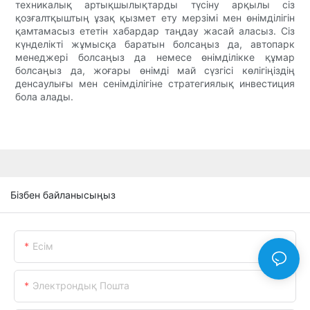
техникалық артықшылықтарды түсіну арқылы сіз
қозғалтқыштың ұзақ қызмет ету мерзімі мен өнімділігін
қамтамасыз ететін хабардар таңдау жасай аласыз. Сіз
күнделікті жұмысқа баратын болсаңыз да, автопарк
менеджері болсаңыз да немесе өнімділікке құмар
болсаңыз да, жоғары өнімді май сүзгісі көлігіңіздің
денсаулығы мен сенімділігіне стратегиялық инвестиция
бола алады.
Бізбен байланысыңыз
Есім
Электрондық Пошта