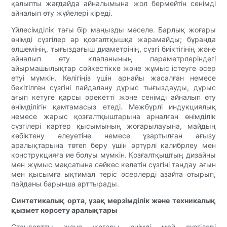
қалыпты жағдайда айналымына жол бермейтін сенімді
айналып өту жүйелері кіреді.
Үйлесімділік тағы бір маңызды мәселе. Барлық жоғары
өнімді сүзгілер әр қозғалтқышқа жарамайды; бұранда
өлшемінің, тығыздағыш диаметрінің, сүзгі биіктігінің және
айналып өту клапанының параметрлеріндегі
айырмашылықтар сәйкестікке және жұмыс істеуге әсер
етуі мүмкін. Көлігіңіз үшін арнайы жасалған немесе
бекітілген сүзгіні пайдалану дұрыс тығыздауды, дұрыс
ағып кетуге қарсы әрекетті және сенімді айналып өту
өнімділігін қамтамасыз етеді. Мәжбүрлі индукциялық
немесе жарыс қозғалтқыштарына арналған өнімділік
сүзгілері картер қысымының жоғарылауына, майдың
көбіктену әлеуетіне немесе ұзартылған ағызу
аралықтарына төтеп беру үшін әртүрлі калибрлеу мен
конструкцияға ие болуы мүмкін. Қозғалтқыштың дизайны
мен жұмыс мақсатына сәйкес келетін сүзгіні таңдау ағын
мен қысымға ықтимал теріс әсерлерді азайта отырып,
пайданы барынша арттырады.
Синтетикалық орта, ұзақ мерзімділік және техникалық
қызмет көрсету аралықтары
Стандартты және жоғары өнімді май сүзгілері