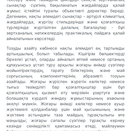
сынақтар сүзгінің бақыланатын жағдайларда қалай
жұмыс істейтіні туралы объективті деректер береді.
Дегенмен, нақты әлемдегі сынақтар - әртүрлі климаттық
жағдайларда, жүргізу стильдерінде және қозғалтқыш
түрлерінде жүргізілген далалық бағалаулар - бұл
зертханалық нәтижелердің практикалық пайдаға қалай
айналатынын көрсетеді.
Тозуды азайту көбінесе нақты әлемдегі ең тартымды
артықшылық болып табылады. Кішігірім бөлшектерді
біркелкі ұстап, оларды айналып өтпей немесе ортаның
құлауынсыз ұстап тұру арқылы жоғары өнімді сүзгілер
мойынтіректердің, тарату біліктерінің және май
сорғысының компоненттерінің абразивті тозуын
азайтады. Жоғары жүріспен жүретін көліктер немесе
тығыз төзімділігі бар қозғалтқыштар үшін бұл
қозғалтқыштың қызмет ету мерзімін ұзартуға және
болашақта күрделі жөндеу жұмыстарының азаюына
әкелуі мүмкін. Жоғары өнімді көліктер немесе ауыр
жүктемелі қолданбалар үшін май қысымының және
жүктеме астындағы таза майдың тұрақтылығы өте
маңызды; жоғары сапалы сүзгілер тұрақты кернеу
кезінде сенімділікті қамтамасыз етеді, майлаумен