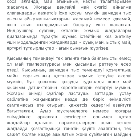
қоса алғанда, май ағынының нақты талаптарымен
жасалған. Жоғары деңгейлі май сүзгісі айналма
клапандарды қажетсіз іске қосуы мүмкін шамадан тыс
қысым айырмашылықтарын жасамай немесе құламай,
шың ағын жылдамдығын басқару үшін жасалған.
Өндірушілер сүзгінің күтілетін жұмыс жағдайлары
диапазонында тұрақты жұмыс істейтініне көз жеткізу
үшін модельденген жағдайларда - суық май, ыстық май,
әртүрлі тұтқырлықтар - ағын сынағын жүргізеді.
Қысымның төмендеуі тек ағынға ғана байланысты емес;
ол май температурасы мен қысымды реттеуге әсер
етеді. Қысымның шамадан тыс төмендеуі қозғалтқыш
майы сорғысының қаттырақ жұмыс істеуіне әкелуі
мүмкін, бұл қосымша қызуды тудырады және май
қысымы датчиктерінің көрсеткіштерін өзгертуі мүмкін.
Жоғары өнімді сүзгілер ластаушы заттарды ұстау
қабілетіне жақындаған кезде де берік өнімділікті
қамтамасыз ете отырып, қажетсіз кедергіні азайтуға
бағытталған. Ауыр жүктемелерге немесе жоғары
өнімділікке арналған сүзгілерге сонымен қатар
жағдайлар қалыпты параметрлерден асып кеткен
жағдайда қозғалтқышқа төнетін қауіпті азайтатын, тек
қажет болған кезде ашылатын және сүзілмеген майдың