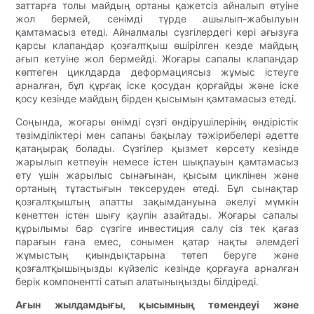
заттарға толы майдың ортаны қажетсіз айналып өтуіне
жол бермей, сенімді түрде ашылып-жабылуын
қамтамасыз етеді. Айналмалы сүзгілердегі кері ағызуға
қарсы клапандар қозғалтқыш өшірілген кезде майдың
ағып кетуіне жол бермейді. Жоғары сапалы клапандар
көптеген циклдарда деформациясыз жұмыс істеуге
арналған, бұл құрғақ іске қосудан қорғайды және іске
қосу кезінде майдың бірден қысымын қамтамасыз етеді.
Соңында, жоғары өнімді сүзгі өндірушілерінің өндірістік
төзімділіктері мен сапаны бақылау тәжірибелері әдетте
қатаңырақ болады. Сүзгілер қызмет көрсету кезінде
жарылып кетпеуін немесе істен шықпауын қамтамасыз
ету үшін жарылыс сынағынан, қысым циклінен және
ортаның тұтастығын тексеруден өтеді. Бұл сынақтар
қозғалтқыштың апатты зақымдануына әкелуі мүмкін
кенеттен істен шығу қаупін азайтады. Жоғары сапалы
құрылымы бар сүзгіге инвестиция салу сіз тек қағаз
парағын ғана емес, сонымен қатар нақты әлемдегі
жұмыстың қиындықтарына төтеп беруге және
қозғалтқышыңызды күйзеліс кезінде қорғауға арналған
берік компонентті сатып алатыныңызды білдіреді.
Ағын жылдамдығы, қысымның төмендеуі және