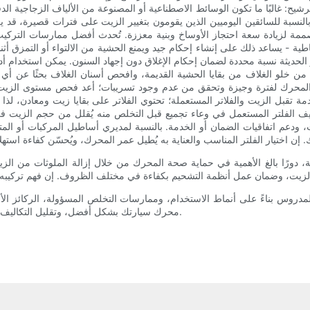
رشيح: غالبًا ما تكون الوسائط الاصطناعية أو المصنوعة من الألياف الزجاجية الدق
لنسبة للسائقين اليوميين الذين يقومون بتغيير الزيت على فترات قصيرة، قد يكو
صممة لزيادة سعة احتجاز الأوساخ وبنية معززة. تُحدث أفضل ممارسات التركي
 يساعد ذلك على إنشاء إحكام جيد ويمنع الحشية من الالتواء أو التمزق أثناء ا
 الحديثة نسبة محددة لضمان إحكام الإغلاق دون إجهاد السنون. يمكن استخدام 
 من خلو الغلاف من بقايا الحشية القديمة، وافحص أسنان الغلاف بحثًا عن أي تل
ّل المحرك لفترة وجيزة وتحقق من عدم وجود تسريبات؛ أعد فحص مستوى الزي
ة تقبل الزيت والفلاتر المستعملة؛ تحتوي الفلاتر على بقايا زيت ومعادن، لذا
يف الفلتر المستعمل في وعاء تجميع قبل التخلص منه يُقلل من حجم الزيت في ال
هات، ودعم اتفاقيات الضمان أو الخدمة. بالنسبة لمديري أساطيل المركبات أو ال
ة، دورًا بالغ الأهمية في حماية صحة المحرك من خلال إزالة الملوثات من ال
لمدروس بناءً على أنماط الاستخدام، وممارسات التخلص المسؤولة، الركائز الأ
محرك سيارتك بشكل أفضل، وتقليل التكاليف على المدى الطويل، والمساهمة في نهج أكثر استدامة لصيانة المركبات.