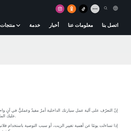
اتصل بنا
معلومات عنا
أخبار
خدمة
منتجات
إنّ التعرّف على آلية عمل سيارتك الداخلية أمرٌ مفيدٌ وعمليٌّ في آنٍ وا
عليك المال على المدى البعيد. تدعوك هذه المقالة إلى إلقاء نظرة فاحصة على جزء صغير ولكنه بالغ الأهمية يُحافظ بهدوء على تشغيل المحركات بسلاسة وكفاءة.
إذا تساءلت يومًا عن أهمية تغيير الزيت، أو سبب التوصية باستخدام فلاتر 
وكيفية اكتشاف أعطاله، وكيفية اختيار النوع المناسب وتركيبه. ستخرج من هذه القراءة بفهم أعمق لهذا الجهاز الذي يعمل في الخفاء للحفاظ على عمر المحرك.