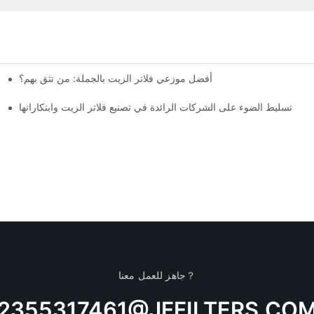
أفضل موزعي فلاتر الزيت بالجملة: من تثق بهم؟
تسليط الضوء على الشركات الرائدة في تصنيع فلاتر الزيت وابتكاراتها
جاهز للعمل معنا？
2355317461@JFFILTERS.CO