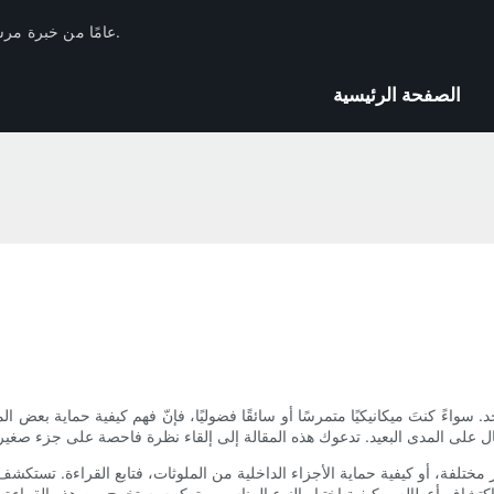
لدى Huachang Filter 17 عامًا من خبرة مرشحات السيارات في الصناعة والاحتياطيات الفنية.
الصفحة الرئيسية
حد. سواءً كنتَ ميكانيكيًا متمرسًا أو سائقًا فضوليًا، فإنّ فهم كيفية حماية ب
مختلفة، أو كيفية حماية الأجزاء الداخلية من الملوثات، فتابع القراءة. تستكشف ا