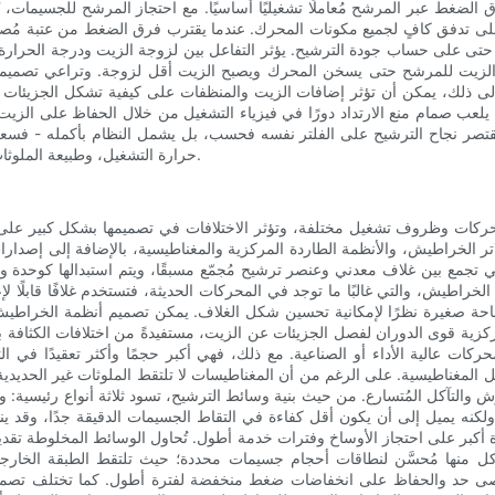
الضغط عبر المرشح مُعاملًا تشغيليًا أساسيًا. مع احتجاز المرشح للجسيمات، يُ
 تدفق كافٍ لجميع مكونات المحرك. عندما يقترب فرق الضغط من عتبة مُصمم
ى على حساب جودة الترشيح. يؤثر التفاعل بين لزوجة الزيت ودرجة الحرارة على 
وز الزيت للمرشح حتى يسخن المحرك ويصبح الزيت أقل لزوجة. وتراعي تصميما
ذلك، يمكن أن تؤثر إضافات الزيت والمنظفات على كيفية تشكل الجزيئات وتكتل
 يلعب صمام منع الارتداد دورًا في فيزياء التشغيل من خلال الحفاظ على الزيت
قتصر نجاح الترشيح على الفلتر نفسه فحسب، بل يشمل النظام بأكمله - فسعة
حرارة التشغيل، وطبيعة الملوثات وكميتها، كلها عوامل تساهم في مدى قدرة الفلتر على حماية المحرك.
ركات وظروف تشغيل مختلفة، وتؤثر الاختلافات في تصميمها بشكل كبير على
لاتر الخراطيش، والأنظمة الطاردة المركزية والمغناطيسية، بالإضافة إلى إصدارات
 تجمع بين غلاف معدني وعنصر ترشيح مُجمّع مسبقًا، ويتم استبدالها كوحدة واحدة
الخراطيش، والتي غالبًا ما توجد في المحركات الحديثة، فتستخدم غلافًا قابلًا 
حة صغيرة نظرًا لإمكانية تحسين شكل الغلاف. يمكن تصميم أنظمة الخراطيش
ية قوى الدوران لفصل الجزيئات عن الزيت، مستفيدةً من اختلافات الكثافة بدلًا
ركات عالية الأداء أو الصناعية. مع ذلك، فهي أكبر حجمًا وأكثر تعقيدًا في 
المغناطيسية. على الرغم من أن المغناطيسات لا تلتقط الملوثات غير الحديدية، إلا
والتآكل المُتسارع. من حيث بنية وسائط الترشيح، تسود ثلاثة أنواع رئيسية: 
رة، ولكنه يميل إلى أن يكون أقل كفاءة في التقاط الجسيمات الدقيقة جدًا، وق
رة أكبر على احتجاز الأوساخ وفترات خدمة أطول. تُحاول الوسائط المخلوطة تقد
ها مُحسَّن لنطاقات أحجام جسيمات محددة؛ حيث تلتقط الطبقة الخارجية ال
أقصى حد والحفاظ على انخفاضات ضغط منخفضة لفترة أطول. كما تختلف تصميما