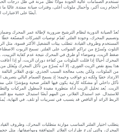
تستخدم الصمامات عالية الجودة موادًا تظل مرنة في ظل درجات الحر
أحجام زيت أكبر، وأحمال ملوثات أعلى، وفترات صيانة ممتدة. غالبًا ما 
أيضًا على الاعتبارات البيئية، وإجراءات الصيانة، والتكلفة الإجمالية للملكية، لذا فإن فهم المفاضلات الميكانيكية يساعد في اختيار المرشح المناسب لاحتياجات المركبة المحددة.
تُعدّ الصيانة الدورية لنظام الترشيح ضرورية لإطالة عمر المحرك وضمان 
المستخدم وظروف القيادة. تتطلب بيئات التشغيل الأكثر قسوة، مثل الرح
التلوث وتُسرّع من تراكم الشوائب على الفلتر. تسمح الزيوت الاصطنا
ضغط الزيت، وضوضاء أو طرق في المحرك نتيجة عدم كفاية التزييت، وزي
المحرك أحيانًا إذا قللت الملوثات من كفاءة دوران الزيت، أو إذا أعا
هذا يمنع نقص الزيت الفوري، إلا أنه يُسرّع من تآكل المحرك ويُقلل من 
من الملوثات، ولكن يجب معالجة السبب الجذري. تؤدي الفلاتر التالفة ماد
الارتداد خفيًا ولكنه ذو عواقب وخيمة؛ إذ يسمح الصمام البالي بتصريف ال
تآكل داخلي أو مشكلة كارثية يكون فيها الفلتر ضحية ومؤشرًا على مش
الزيت. يُعد تحليل الزيت أداة متطورة مفيدة لأسطول المركبات والتط
للاستبدال. عند استبدال الفلاتر، من المهم أيضًا استبدال حشية منع 
الربط الزائد أو الناقص قد يتسبب في تسريبات أو تلف. في النهاية، يُمك
يتطلب اختيار الفلتر المناسب موازنة متطلبات المحرك، وظروف القيادة،
المحرك، والتي تُدرج طرازات الفلاتر المتوافقة ومواصفاتها، مثل ح