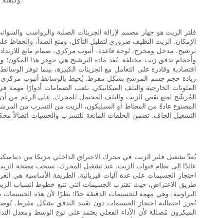
فلتر الزيت هو جهاز مصمم لإزالة الجزيئات الصلبة والرواسب والشوائ
الإمكان. الزيت النظيف ضروري لتقليل التآكل، ومنع الصدأ، والحفاظ عل
ترشيح، مدخل ومخرج، لوحة قاعدة، أنبوب مركزي، صمام مانع للارتداد
وأحجام تدفق زيت مختلفة. تُعد مادة الترشيح هي جوهر هذا المكون؛ وهي
اقتصادية وقادرة على التعامل مع الجزيئات الكبيرة، بينما توفر الوسائ
زيادة حجم جسم المرشح بشكل مفرط. يُحيط بالوسائط أنبوب مركزي يوف
الملوثات الخارجية والتلف الميكانيكي. تلعب الصمامات أدوارًا مهمة ف
المُرشّح لمنع نقص الزيت والتلف المحتمل للمحرك. على الرغم من أن تدو
المصنوع عادةً من المطاط أو السيليكون، الزيت من التسرب من المرشح 
التشغيل الجاف. تضمن الحلقات المانعة للتسرب والحشيات اتصالاً محكما
يُعدّ تشغيل فلتر الزيت في محرك الاحتراق الداخلي مزيجًا من ديناميكي
عائدًا إلى نظام قنوات الزيت. عند تشغيل المحرك، تسحب مضخة الزيت 
احتجاز الجسيمات على عدة آليات فيزيائية. الطريقة الأساسية هي الغر
طريق الاعتراض، حيث تقترب الجسيمات التي تتبع خطوط انسياب الزيت م
البراونية، وهي مهمة للجسيمات الدقيقة جدًا؛ نظرًا لأن هذه الجسيمات
يُعزز احتمالية احتجاز الجسيمات دون تقييد التدفق بشكل مفرط. تُوص
الميكرون مُضللة لأن الأداء الفعلي يعتمد على نوع الوسط ومعدل ال