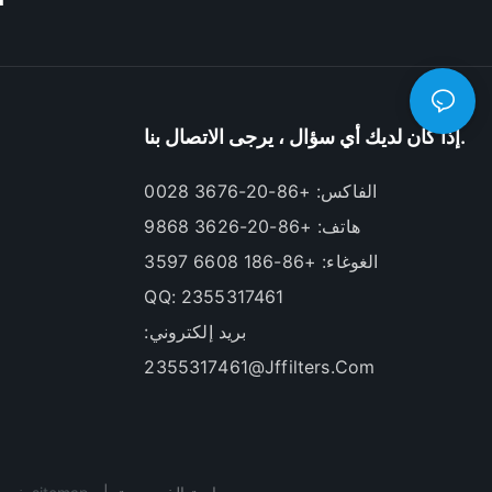
إذا كان لديك أي سؤال ، يرجى الاتصال بنا.
الفاكس: +86-20-3676 0028
هاتف: +86-20-3626 9868
الغوغاء: +86-186 6608 3597
QQ: 2355317461
بريد إلكتروني:
2355317461@jffilters.com