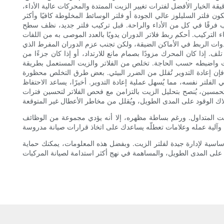
يقة الخيار الأفضل لفترات تغيير الزيت الممتدة والمحركات عالية الأداء،
ن فلتر السليلوز عالي الجودة أو فلتر الوسائط المخلوطة كافيًا وأكثر
ب فرقًا في كل من الأداء والراحة. قبل تركيب فلتر جديد، نظف سطح
لتركيب. أحكم ربط فلاتر الدوران يدويًا بالعدد الموصى به من اللفات
أدوات الربط في الأماكن الضيقة، ولكن تجنب عزم الدوران المفرط الذي
ف. إذا كان المحرك مزودًا بصمام مانع للارتداد، أو إذا كان جزءًا من
ت واضبطه حسب الحاجة. تخلص من الفلاتر والزيت المستعمل بطريقة
 فإن إعادة التدوير تُقلل من الضرر البيئي. بعض طرق التخلص محظورة
فلتر نفسه، مما يُسهل عملية إعادة التدوير. أخيرًا، يساعد الاحتفاظ
متحمسين، يُنصح بتحليل الزيت بالتزامن مع فحص الفلاتر لتحسين فترات
زيت المتداول. ورغم بساطة مظهره، إلا أنه يؤدي مجموعة من الوظائف
ساسية لإدارة جيدة لفلتر الزيت. وبفضل هذه المعلومات، يمكنك حماية