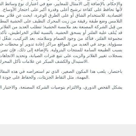
والإحكام. بالإضافة إلى الامتثال للمعايير، ضع في اعتبارك نوع وسائط الت
لأنها تحافظ على كفاءة ترشيح أعلى وقدرة أكبر على احتجاز الأوساخ. با
اقتصادية. للاستخدام الشاق أو على الطرق الوعرة، ابحث عن فلاتر م
التلامس وضع طبقة رقيقة من زيت المحرك النظيف على الحشية المطاطية -
من قِبل الشركة المصنعة بعد ملامسة الحشية؛ تتطلب العديد من الفلاتر
قد يُتلف علبة الفلتر أو يسحق الحشية. بالنسبة لفلاتر الخراطيش، تأكد
مجموعة الفلتر، فتأكد من وجود الصمام وسلامته. بعد التركيب، شغ
مسؤولة. يوجد في العديد من المواقع مراكز إعادة تدوير أو محطات خدم
بسبب الطبيعة السامة للمنتجات البترولية. بالإضافة إلى ذلك، فإن تصر
بسجلات تغيير الفلاتر والزيت على تتبع فترات الصيانة، وتحديد الاتجا
الاستبدال والكشف المبكر عن علامات تآكل المحرك. إن اختيار الفلتر المناسب والعناية به يُطيل عمر المحرك، ويُحسّن كفاءة استهلاك الوقود على المدى الطويل، ويُقلل من مخاطر الأعطال غير المتوقعة.
باختصار، يلعب هذا المكون الصغير، الذي تم استعراضه في هذه المقال
المهمة، مثل التقاط الجزيئات، والحفاظ على جودة الزيت، وضمان عمل أنظمة التشحيم بكفاءة في مختلف الظروف. إن فهم تركيبه وآلية عمله وعلامات تعطلّه يساعدك على اتخاذ قرارات صيانة مدروسة.
يشكل الفحص الدوري، والالتزام بتوصيات الشركة المصنعة، والاختيار ا