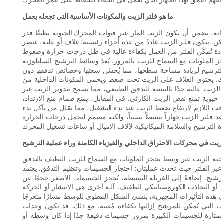
ما هو فلتر الزيت والمكونات الأساسية التي تجعله يعمل
، يضمن أن يكون الزيت المار عبر قنوات المحرك الحيوية نظيفًا قدر
. يتكون فلتر الزيت عادةً من عدة أجزاء رئيسية: غلاف أو علبة، عنصر
ة تُمكّن الفلتر من العمل بكفاءة عالية في ظل درجات حرارة وضغوط
الملوثات مع السماح للزيت بالمرور. تُعدّ وسائط الترشيح السليلوزية
ئط الترشيح لزيادة مساحة سطحها، مما يُحسّن سعتها وخصائص تدفقها دون
رك. يحتوي الغلاف على الزيت تحت ضغط ويحمي المكونات الداخلية من
زيت عالية جدًا بالنسبة للتدفق الطبيعي، مما يسمح بتدوير الزيت غير
حيوية تمنع نقص الزيت الكارثي. في المقابل، يمنع صمام منع الارتداد،
 اللازم لارتفاع ضغط الزيت عند بدء التشغيل، مما يقلل من تآكل بدء
 فلتر الزيت جهازاً بسيطاً نسبياً، ولكنه مصمم لتحمل درجات الحرارة
يت في محركات الاحتراق الداخلي والفيزياء الكامنة وراء عملية الترشيح
 توجيه الزيت عبر وسط يحجز الملوثات مع السماح للزيت النظيف بالتدفق
 الفلتر حيث تحدث عمليتان: احتجاز الجسيمات وتنظيم التدفق. يعتمد
شيح. إضافةً إلى الغربلة البسيطة، تُحجز الجسيمات الأصغر حجمًا عن
 التجاذب الكهروستاتيكي الطفيف. آلية أخرى هي الانتشار أو الحركة
 هذه التأثيرات المجهرية، يُنشئ الشكل المطوي للوسط مسارًا متعرجًا
التي يُمكن للمرشح إزالتها بكفاءة مُعينة. مع ذلك، قد تكون وحدات
تازة للجسيمات الكبيرة بمرور جسيمات دقيقة جدًا إذا كان وسطه أو