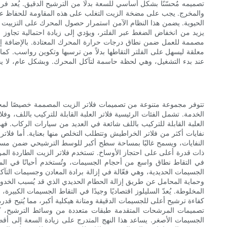
تصميمه مُحسّنًا بشكل أساسي للسعة بدلًا من الترشيح الدقيق. يُعد فرق 
والمخرج. يجب على مضخة الزيت التغلب على هذه المقاومة للحفاظ على
الحيوية. يضمن هذا النظام الآمن استمرار حصول المحرك على التزييت حت
يزيد من انخفاض الضغط عبر الفلتر، ويؤدي إلى زيادة احتمالية تجا
مصممة للعمل ضمن نطاق درجات حرارة المحرك المعتادة. بالإضافة إلى 
معلقة ليسهل على الفلتر التقاطها بدلاً من ترسبها وتكوين رواسب. كما
عند بدء التشغيل، وهي لحظة حاسمة لتآكل المحرك. وبشكل عام، لا ي
تتوفر مجموعة متنوعة من تصميمات فلاتر الزيت المصممة خصيصًا لمح
الخدمة. تشمل الفئات الرئيسية فلاتر العلبة القابلة للتركيب باللف، وف
العلبة القابلة للتركيب باللف شائعة في العديد من سيارات الركاب. فهي
نفايات أكثر من فلاتر الخراطيش وتتطلب التخلص منها بعناية. أما فلاتر 
النفايات، ويسمح غالبًا بمساحة سطح أكبر للوسط الترشيحي ضمن مسا
ذات قدرة أعلى على احتجاز الأوساخ. تستخدم فلاتر الزيت الطاردة المركز
في التقاط نطاق واسع من أحجام الجسيمات، وتُستخدم أحيانًا في المح
الجسيمات الحديدية، وهي فعّالة في إزالة برادة المعادن وجسيمات التآكل 
وحماية المحامل عن طريق إزالة الحطام الحديدي الذي قد يُسبب الخدوش 
المخلوطة. يُعدّ السليلوز اقتصاديًا وجيدًا في التقاط الجسيمات الكبي
كفاءة ترشيح أعلى للجسيمات الدقيقة ومتانة هيكلية أكبر، مما يُتيح قد
تصميمات المرشحات المتقدمة طبقات متعددة من وسائط الترشيح، كل من
الجسيمات الأصغر. يساعد هذا النهج المتدرج على زيادة السعة إلى 