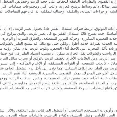
ارة القصوى والتفاوتات الدقيقة للحفاظ على حجم الزيت وخصائص الضغط. أخي
تتميز بهياكل دعم وسائط ترشيح مُعززة، وعلب أكبر، ومجموعات صمامات أكثر متانة
أدائه الموثوق. ترتبط فترات استبدال الفلتر عادةً بجدول تغيير الزيت، إلا أن 
لات القصيرة المتكررة، وحركة المرور المتقطعة، والطرق المتربة أو الوعرة، وس
عية الحديثة بفترات خدمة أطول، ولكن حتى مع ذلك، قد يتشبع الفلتر بالشوائ
ادة تآكل المحرك التي تُلاحظ أثناء الفحص، وتلوث الزيت الذي يمكن رؤيته م
قت الرواسب والشوائب نقل الحرارة. يمكن أن يتسبب انسداد الفلتر في فتح صما
عمر الزيت. ومن العلامات الأخرى تخفيف الزيت بالوقود أو تسرب سائل التبريد ا
يًا - كالعلب المُنبعجة، أو القواعد المتشققة، أو الأختام المتآكلة - إلى ال
زيت من الفلتر بعد إيقاف التشغيل، مما يؤدي إلى تآكل بدء التشغيل الجاف عند إع
اكل أكبر في المحرك. يمكن للفحوصات البصرية الروتينية أثناء تغيير الزيت
بيقات عالية الأداء، حيث يقيس تركيز الجسيمات، ونقص إضافات الزيت، ووجود
التسرب أو الحلقة المطاطية، والتأكد من نظافة سطح التلامس وخلوه من التلف ل
ن لاتباع إرشادات الشركة المصنعة، وتكييف فترات التغيير مع الاستخدام الفعلي
 وأولويات المستخدم الشخصي أو أسطول المركبات، مثل التكلفة، والأثر البيئي،
جم السن اللولبي، وقطر الحشية، وكفاءة الترشيح، وإعدادات صمام التجاوز. 