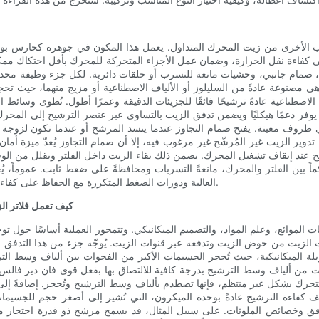
ب الأخرى من زيت المحرك المتداول. يعمل هذا المكون في جوهره كحارس بوابة
ى كفاءة نقل الحرارة، وضمان عمل الأجزاء المتحركة للمحرك بأقل احتكاك ممكن
، صمام جانبي، وحشيات مانعة للتسرب أو حلقات دائرية. لكل جزء وظيفة محدد
 مصنوعة عادةً من السليلوز أو الألياف الاصطناعية أو مزيج منهما، حيث تحجز 
ط الاصطناعية عادةً ترشيحًا فائقًا للجزيئات الدقيقة وعمرًا أطول. تُطوى وسا
ر دعمًا هيكليًا ويضمن تدفق الزيت بالتساوي عبر عنصر الترشيح إلى المح
ي ظروف معينة. يفتح صمام التجاوز عندما ينسد المرشح أو عندما تكون لزوجة ال
ير الزيت غير المُرشّح غير مرغوب فيه، إلا أن صمام التجاوز يُعدّ ميزة أمان 
عند إيقاف تشغيل المحرك. يضمن ذلك بقاء الزيت داخل الفلتر ويقلل من الوقت
ً بين الفلتر والمحرك، مانعةً التسربات ومحافظةً على ضغط ثابت. عموماً، يُعد
العالية ودورات الضغط المتكررة مع الحفاظ على كفاءة الترشيح والسلامة الميكانيكية لآلاف الأميال أو ساعات تشغيل المحرك.
كيف تعمل فلاتر الز
ات الموائع، وعلم المواد، والتصميم الميكانيكي. وتتمحور العملية أساسًا حول
الزيت من حوض الزيت وتدفعه عبر قنوات الزيت. يُوجّه جزء من هذا التدفق عبر
بلة الميكانيكية، حيث تُحجز الجسيمات الأكبر من الفجوات بين ألياف وسط التر
ن ألياف وسط الترشيح بدرجة كافية للالتصاق بها بفعل قوى فان دير فالس أو
 تتحرك بشكل غير منتظم، فإنها تصطدم بألياف وسط الترشيح وتُحجز. إضافةً إلى
ف كفاءة الترشيح عادةً بوحدة الميكرون، التي تُشير إلى أصغر حجم للجسيمات 
تدفق وخصائص الملوثات. على سبيل المثال، قد يسمح مرشح ذو قدرة احتجاز مم