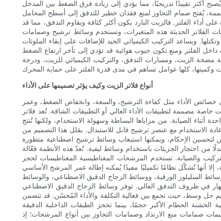
صبح أكثر تقييدًا تدريجيًا، مما يؤدي إلى زيادة فرق الضغط بين المدخل
ة، يُفتح صمام التجاوز لمنع فقدان خطير للتدفق إلى أسطح المحامل
أداء الفلتر. فالزيت البارد يكون أكثر كثافة ويقاوم التدفق، مما قد
ت الفلاتر الحديثة هذه المتغيرات، وتستخدم وسائط ترشيح وصمامات
ها. ويساعد التركيب الكيميائي الجيد للإضافات على إبقاء الملوثات
 داخل الفلتر ومنع تكون جيوب هوائية قد تؤدي إلى تأخر ارتفاع الضغط
 مضخة الزيت، ومسارات التدفق، والتركيب الكيميائي للزيت، ودرجة
أنواع فلاتر الزيت وكيف يؤثر تصميمها على الأداء
 خصائص الأداء مثل كفاءة الترشيح، والسعة، وانخفاض الضغط، وعمر
 خاصة مصممة لتطبيقات الأداء العالي أو التطبيقات الشاقة. تُعد فلاتر
 أثناء الصيانة. من مزاياها البساطة وسهولة الاستخدام، ولكنها تُنتج
لإعادة الاستخدام مع عنصر ترشيح قابل للاستبدال. يقلل هذا التصميم من
 لتحسين الإحكام، ويمكنها استيعاب وسائط ترشيح اصطناعية متطورة
 من احتجاز الجزيئات باستخدام وسائط ليفية. تُعدّ هذه الأنظمة فعّالة
التركيب والصيانة. تستخدم المرشحات المغناطيسية المغناطيسات لحجز
 أنها تُشكّل نظامًا تكميليًا مفيدًا يُمكنه إطالة عمر المرشح الأساسي
وسائط السليلوز الورقية، ووسائط الزجاج الدقيق الاصطناعي، والوسائط
د ينهار في ظروف التدفق العالي. توفر وسائط الزجاج الدقيق الاصطناعي
يم حل وسط، حيث تجمع بين فعالية التكلفة والأداء المُحسّن. قد تتضمن
خشنة الحطام الأكبر حجمًا، بينما تحجز الطبقات الداخلية الدقيقة
ت صمامات منع الارتداد وصمامات التجاوز بين أنواع المرشحات؛ إذ