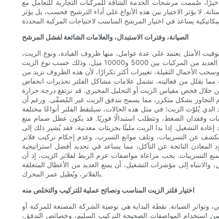
رًا، صُممت مرشحات الخدمة الشاقة للمركبات التجارية للتعامل مع
. لا يؤثر الاختيار بين هذه الأنواع على أداء الترشيح فحسب، بل يؤثر
الصيانة، وفترات الاستبدال، والعلامات الشائعة لفشل المرشح
التوقيت الأمثل يعتمد على عدة عوامل، منها ظروف القيادة، ونوع الزيت،
وتصميم المحرك، وجودة الفلتر. تُقدّم توصيات الشركات المصنّعة خطًا أساسيًا، حيث تقترح غالبًا استبدال الفلتر مع كل تغيير للزيت، والذي يتراوح في العديد من المركبات بين 5000 و10000 ميل، وذلك حسب نوع الزيت
حب الأحمال الثقيلة، تغييرات أكثر تكرارًا، لأن هذه الظروف تزيد من
ب مما يقلل من فعاليته. تشمل علامات مشاكل الفلتر تحذيرات انخفاض
ن خلال فحص مقياس الزيت أو التحليل المخبري. قد ترتفع درجة حرارة
م التجاوز بشكل متكرر، مما يسمح بتدفق الزيت غير المُصفّى. ورغم أن
لذي يُلوّث الزيت؛ في مثل هذه الحالات، سيلتقط الفلتر أنواعًا مختلفة
تسربات وفقدان الضغط، وتتطلب استبدالًا فوريًا. قد يكون عطل صمام منع
ادة التشغيل. إذا بدا الزيت مليئًا بجزيئات معدنية، فقد يُشير ذلك إلى
 الكشف عن التسريبات، وتلف موانع التسرب، وعدم إحكام تركيب فلاتر
 المعادن الناتجة عن التآكل، مما يساعد في تحديد أفضل استراتيجية
منع التسريبات. يجب مراعاة مواصفات عزم الربط لفلاتر الزيت، إذ أن
، والانتباه إلى مؤشرات التشغيل، أن يمنع العديد من الأعطال المتعلقة
بالفلاتر، ويُطيل عمر المحرك.
اختيار فلتر الزيت المناسب ونصائح عملية للتركيب والتخلص منه
 وتواتر الصيانة. نقطة البداية هي توصية الشركة المصنعة للمركبة أو
يضمن استخدام المواصفات الصحيحة التركيب السليم، وخصائص التدفق،