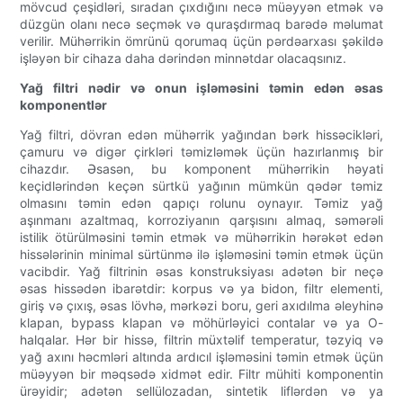
mövcud çeşidləri, sıradan çıxdığını necə müəyyən etmək və
düzgün olanı necə seçmək və quraşdırmaq barədə məlumat
verilir. Mühərrikin ömrünü qorumaq üçün pərdəarxası şəkildə
işləyən bir cihaza daha dərindən minnətdar olacaqsınız.
Yağ filtri nədir və onun işləməsini təmin edən əsas
komponentlər
Yağ filtri, dövran edən mühərrik yağından bərk hissəcikləri,
çamuru və digər çirkləri təmizləmək üçün hazırlanmış bir
cihazdır. Əsasən, bu komponent mühərrikin həyati
keçidlərindən keçən sürtkü yağının mümkün qədər təmiz
olmasını təmin edən qapıçı rolunu oynayır. Təmiz yağ
aşınmanı azaltmaq, korroziyanın qarşısını almaq, səmərəli
istilik ötürülməsini təmin etmək və mühərrikin hərəkət edən
hissələrinin minimal sürtünmə ilə işləməsini təmin etmək üçün
vacibdir. Yağ filtrinin əsas konstruksiyası adətən bir neçə
əsas hissədən ibarətdir: korpus və ya bidon, filtr elementi,
giriş və çıxış, əsas lövhə, mərkəzi boru, geri axıdılma əleyhinə
klapan, bypass klapan və möhürləyici contalar və ya O-
halqalar. Hər bir hissə, filtrin müxtəlif temperatur, təzyiq və
yağ axını həcmləri altında ardıcıl işləməsini təmin etmək üçün
müəyyən bir məqsədə xidmət edir. Filtr mühiti komponentin
ürəyidir; adətən sellülozadan, sintetik liflərdən və ya