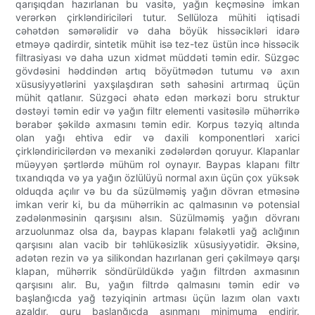
qarışıqdan hazırlanan bu vasitə, yağın keçməsinə imkan
verərkən çirkləndiriciləri tutur. Sellüloza mühiti iqtisadi
cəhətdən səmərəlidir və daha böyük hissəcikləri idarə
etməyə qadirdir, sintetik mühit isə tez-tez üstün incə hissəcik
filtrasiyası və daha uzun xidmət müddəti təmin edir. Süzgəc
gövdəsini həddindən artıq böyütmədən tutumu və axın
xüsusiyyətlərini yaxşılaşdıran səth sahəsini artırmaq üçün
mühit qatlanır. Süzgəci əhatə edən mərkəzi boru struktur
dəstəyi təmin edir və yağın filtr elementi vasitəsilə mühərrikə
bərabər şəkildə axmasını təmin edir. Korpus təzyiq altında
olan yağı ehtiva edir və daxili komponentləri xarici
çirkləndiricilərdən və mexaniki zədələrdən qoruyur. Klapanlar
müəyyən şərtlərdə mühüm rol oynayır. Baypas klapanı filtr
tıxandıqda və ya yağın özlülüyü normal axın üçün çox yüksək
olduqda açılır və bu da süzülməmiş yağın dövran etməsinə
imkan verir ki, bu da mühərrikin ac qalmasının və potensial
zədələnməsinin qarşısını alsın. Süzülməmiş yağın dövranı
arzuolunmaz olsa da, baypas klapanı fəlakətli yağ aclığının
qarşısını alan vacib bir təhlükəsizlik xüsusiyyətidir. Əksinə,
adətən rezin və ya silikondan hazırlanan geri çəkilməyə qarşı
klapan, mühərrik söndürüldükdə yağın filtrdən axmasının
qarşısını alır. Bu, yağın filtrdə qalmasını təmin edir və
başlanğıcda yağ təzyiqinin artması üçün lazım olan vaxtı
azaldır, quru başlanğıcda aşınmanı minimuma endirir.