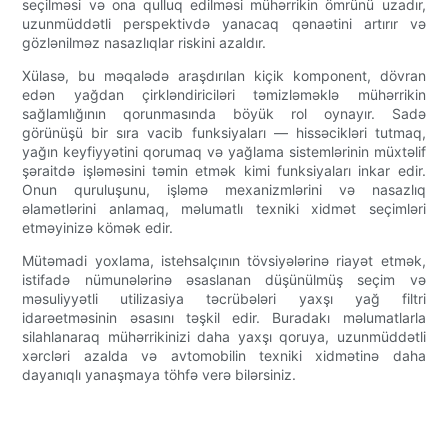
seçilməsi və ona qulluq edilməsi mühərrikin ömrünü uzadır,
uzunmüddətli perspektivdə yanacaq qənaətini artırır və
gözlənilməz nasazlıqlar riskini azaldır.
Xülasə, bu məqalədə araşdırılan kiçik komponent, dövran
edən yağdan çirkləndiriciləri təmizləməklə mühərrikin
sağlamlığının qorunmasında böyük rol oynayır. Sadə
görünüşü bir sıra vacib funksiyaları — hissəcikləri tutmaq,
yağın keyfiyyətini qorumaq və yağlama sistemlərinin müxtəlif
şəraitdə işləməsini təmin etmək kimi funksiyaları inkar edir.
Onun quruluşunu, işləmə mexanizmlərini və nasazlıq
əlamətlərini anlamaq, məlumatlı texniki xidmət seçimləri
etməyinizə kömək edir.
Mütəmadi yoxlama, istehsalçının tövsiyələrinə riayət etmək,
istifadə nümunələrinə əsaslanan düşünülmüş seçim və
məsuliyyətli utilizasiya təcrübələri yaxşı yağ filtri
idarəetməsinin əsasını təşkil edir. Buradakı məlumatlarla
silahlanaraq mühərrikinizi daha yaxşı qoruya, uzunmüddətli
xərcləri azalda və avtomobilin texniki xidmətinə daha
dayanıqlı yanaşmaya töhfə verə bilərsiniz.