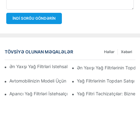
İNDI SORĞU GÖNDƏRIN
TÖVSIYƏ OLUNAN MƏQALƏLƏR
Hallar
Xəbəri
Ən Yaxşı Yağ Filtrləri Istehsal Edən Şirkətlər: Hərtərəfli Baxış
Ən Yaxşı Yağ Filtrlərinin Topdan
Avtomobilinizin Modeli Üçün Düzgün Yağ Filtrinin Seçilməsi: Əsa
Yağ Filtrlərinin Topdan Satışı 
Aparıcı Yağ Filtrləri İstehsalçılarına Və Onların İnnovasiyalarına D
Yağ Filtri Təchizatçılar: Biznes