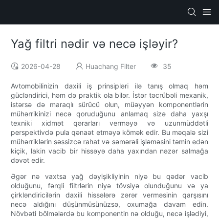
Yağ filtri nədir və necə işləyir?
2026-04-28
Huachang Filter
35
Avtomobilinizin daxili iş prinsipləri ilə tanış olmaq həm
gücləndirici, həm də praktik ola bilər. İstər təcrübəli mexanik,
istərsə də maraqlı sürücü olun, müəyyən komponentlərin
mühərrikinizi necə qoruduğunu anlamaq sizə daha yaxşı
texniki xidmət qərarları verməyə və uzunmüddətli
perspektivdə pula qənaət etməyə kömək edir. Bu məqalə sizi
mühərriklərin səssizcə rahat və səmərəli işləməsini təmin edən
kiçik, lakin vacib bir hissəyə daha yaxından nəzər salmağa
dəvət edir.
Əgər nə vaxtsa yağ dəyişikliyinin niyə bu qədər vacib
olduğunu, fərqli filtrlərin niyə tövsiyə olunduğunu və ya
çirkləndiricilərin daxili hissələrə zərər verməsinin qarşısını
necə aldığını düşünmüsünüzsə, oxumağa davam edin.
Növbəti bölmələrdə bu komponentin nə olduğu, necə işlədiyi,