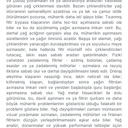
və çubuq yoxlamaları və ya laboratoriya analizləri vasitəsilə
görünən yağ çirklənməsi daxildir. Bəzən çirkləndiricilər yağ
dövranının səmərəliliyini azaldırsa və ya lak və çamur istilik
ötürülməsini pozursa, mühərrik daha isti işləyə bilər. Tıxanmış
filtr bypass klapanının daha tez-tez açılmasına səbəb ola
bilər və bu da süzülməmiş yağın axmasına imkan verir. Bu,
dərhal yağ aclığının qarşısını alsa da, mühərrikin aşınmasını
sürətləndirir və yağın ömrünü azaldır. Başqa bir əlamət, yağı
çirkləndirən yanacağın durulaşdırılması və ya soyuducu maye
sızmasıdır; belə hallarda filtr müxtəlif növ çirkləndiriciləri
tutacaq, lakin əsas səbəb aradan qaldırılmalıdır. Fiziki
cəhətdən zədələnmiş filtrlər - əzilmiş bidonlar, çatlamış
əsaslar və ya zədələnmiş möhürlər - sızmalara və təzyiq
itkisinə səbəb olur və dərhal dəyişdirilməsini tələb edir. Drenaj
əleyhinə klapanın nasazlığı incə, lakin nəticəli ola bilər;
köhnəlmiş klapan, bağlandıqdan sonra yağın filtrdən
axmasına imkan verir və yenidən başladıqda quru başlanğıc
aşınmasına səbəb olur. Yağ metal hissəcikləri ilə dolu
görünürsə, bu, daxili aşınmanı və ya filtrin qurbanı və daha
böyük mühərrik problemlərinin göstəricisi olduğu fəlakətli bir
problemi göstərə bilər. Yağ dəyişdirmələri zamanı müntəzəm
vizual yoxlamalar sızmaları, zədələnmiş möhürləri və fırlanan
filtrlərin düzgün yerləşdirilməməsini aşkar edə bilər. Yağ
analizi, donanmalar və yüksək performanslı tətbiqlər üçün