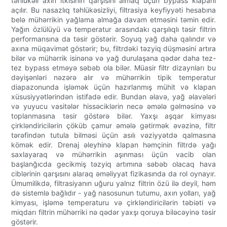
təhlükəli axın itkisinin qarşısını almaq üçün bypass klapanı
açılır. Bu nasazlıq təhlükəsizliyi, filtrasiya keyfiyyəti hesabına
belə mühərrikin yağlama almağa davam etməsini təmin edir.
Yağın özlülüyü və temperatur arasındakı qarşılıqlı təsir filtrin
performansına da təsir göstərir. Soyuq yağ daha qalındır və
axına müqavimət göstərir; bu, filtrdəki təzyiq düşməsini artıra
bilər və mühərrik isinənə və yağ durulaşana qədər daha tez-
tez bypass etməyə səbəb ola bilər. Müasir filtr dizaynları bu
dəyişənləri nəzərə alır və mühərrikin tipik temperatur
diapazonunda işləmək üçün hazırlanmış mühit və klapan
xüsusiyyətlərindən istifadə edir. Bundan əlavə, yağ əlavələri
və yuyucu vasitələr hissəciklərin necə əmələ gəlməsinə və
toplanmasına təsir göstərə bilər. Yaxşı aşqar kimyası
çirkləndiricilərin çöküb çamur əmələ gətirmək əvəzinə, filtr
tərəfindən tutula bilməsi üçün asılı vəziyyətdə qalmasına
kömək edir. Drenaj əleyhinə klapan həmçinin filtrdə yağı
saxlayaraq və mühərrikin aşınması üçün vacib olan
başlanğıcda gecikmiş təzyiq artımına səbəb olacaq hava
ciblərinin qarşısını alaraq əməliyyat fizikasında da rol oynayır.
Ümumilikdə, filtrasiyanın uğuru yalnız filtrin özü ilə deyil, həm
də sistemlə bağlıdır - yağ nasosunun tutumu, axın yolları, yağ
kimyası, işləmə temperaturu və çirkləndiricilərin təbiəti və
miqdarı filtrin mühərriki nə qədər yaxşı qoruya biləcəyinə təsir
göstərir.