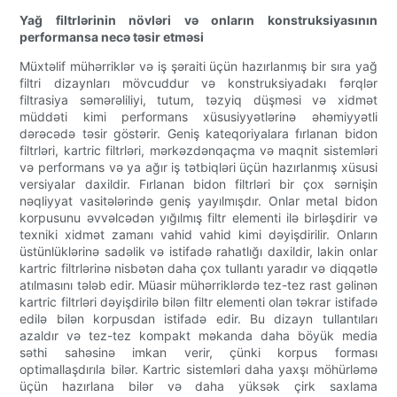
Yağ filtrlərinin növləri və onların konstruksiyasının
performansa necə təsir etməsi
Müxtəlif mühərriklər və iş şəraiti üçün hazırlanmış bir sıra yağ
filtri dizaynları mövcuddur və konstruksiyadakı fərqlər
filtrasiya səmərəliliyi, tutum, təzyiq düşməsi və xidmət
müddəti kimi performans xüsusiyyətlərinə əhəmiyyətli
dərəcədə təsir göstərir. Geniş kateqoriyalara fırlanan bidon
filtrləri, kartric filtrləri, mərkəzdənqaçma və maqnit sistemləri
və performans və ya ağır iş tətbiqləri üçün hazırlanmış xüsusi
versiyalar daxildir. Fırlanan bidon filtrləri bir çox sərnişin
nəqliyyat vasitələrində geniş yayılmışdır. Onlar metal bidon
korpusunu əvvəlcədən yığılmış filtr elementi ilə birləşdirir və
texniki xidmət zamanı vahid vahid kimi dəyişdirilir. Onların
üstünlüklərinə sadəlik və istifadə rahatlığı daxildir, lakin onlar
kartric filtrlərinə nisbətən daha çox tullantı yaradır və diqqətlə
atılmasını tələb edir. Müasir mühərriklərdə tez-tez rast gəlinən
kartric filtrləri dəyişdirilə bilən filtr elementi olan təkrar istifadə
edilə bilən korpusdan istifadə edir. Bu dizayn tullantıları
azaldır və tez-tez kompakt məkanda daha böyük media
səthi sahəsinə imkan verir, çünki korpus forması
optimallaşdırıla bilər. Kartric sistemləri daha yaxşı möhürləmə
üçün hazırlana bilər və daha yüksək çirk saxlama