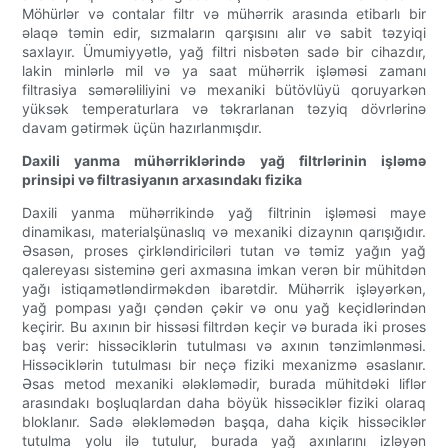
Möhürlər və contalar filtr və mühərrik arasında etibarlı bir
əlaqə təmin edir, sızmaların qarşısını alır və sabit təzyiqi
saxlayır. Ümumiyyətlə, yağ filtri nisbətən sadə bir cihazdır,
lakin minlərlə mil və ya saat mühərrik işləməsi zamanı
filtrasiya səmərəliliyini və mexaniki bütövlüyü qoruyarkən
yüksək temperaturlara və təkrarlanan təzyiq dövrlərinə
davam gətirmək üçün hazırlanmışdır.
Daxili yanma mühərriklərində yağ filtrlərinin işləmə
prinsipi və filtrasiyanın arxasındakı fizika
Daxili yanma mühərrikində yağ filtrinin işləməsi maye
dinamikası, materialşünaslıq və mexaniki dizaynın qarışığıdır.
Əsasən, proses çirkləndiriciləri tutan və təmiz yağın yağ
qalereyası sisteminə geri axmasına imkan verən bir mühitdən
yağı istiqamətləndirməkdən ibarətdir. Mühərrik işləyərkən,
yağ pompası yağı çəndən çəkir və onu yağ keçidlərindən
keçirir. Bu axının bir hissəsi filtrdən keçir və burada iki proses
baş verir: hissəciklərin tutulması və axının tənzimlənməsi.
Hissəciklərin tutulması bir neçə fiziki mexanizmə əsaslanır.
Əsas metod mexaniki ələkləmədir, burada mühitdəki liflər
arasındakı boşluqlardan daha böyük hissəciklər fiziki olaraq
bloklanır. Sadə ələkləmədən başqa, daha kiçik hissəciklər
tutulma yolu ilə tutulur, burada yağ axınlarını izləyən