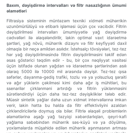
Baxım, dəyişdirmə intervalları və filtr nasazlığının ümumi
əlamətləri
Filtrasiya sisteminin müntəzəm texniki xidməti mühərrikin
uzunömürlülüyü və etibarlı işləməsi üçün çox vacibdir. Filtrin
dəyişdirilməsi intervalları ümumiyyətlə yağ dəyişdirmə
cədvəlləri ilə əlaqələndirilir, lakin optimal vaxt idarəetmə
şərtləri, yağ növü, mühərrik dizaynı və filtr keyfiyyəti daxil
olmaqla bir neçə amildən asılıdır. İstehsalçı tövsiyələri, tez-tez
hər yağ dəyişdirilməsində filtrin dəyişdirilməsini təklif edən
əsas göstərici təqdim edir - bu, bir çox nəqliyyat vasitəsi
üçün istifadə olunan yağdan və idarəetmə şərtlərindən asılı
olaraq 5000 ilə 10000 mil arasında dəyişir. Tez-tez qısa
səfərlər, dayanma-gediş trafiki, tozlu və ya yolsuzluq şəraiti
və ağır yüklərin çəkilməsi kimi daha ağır iş mühitləri, bu
ssenarilər çirklənməni artırdığı və filtrin yüklənməsini
sürətləndirdiyi üçün daha tez-tez dəyişikliklər tələb edir.
Müasir sintetik yağlar daha uzun xidmət intervallarına imkan
verir, lakin hətta bu halda da filtr effektivliyini azaldan
çirkləndiricilərlə doymuş ola bilər. Filtrlə əlaqəli problemlərin
əlamətlərinə aşağı yağ təzyiqi xəbərdarlıqları, qeyri-kafi
yağlama səbəbindən mühərrik səs-küyü və ya döyülmə,
yoxlamalarda müşahidə edilən mühərrik aşınmasının artması