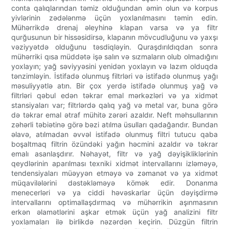
conta qalıqlarından təmiz olduğundan əmin olun və korpus
yivlərinin zədələnmə üçün yoxlanılmasını təmin edin.
Mühərrikdə drenaj əleyhinə klapan varsa və ya filtr
qurğusunun bir hissəsidirsə, klapanın mövcudluğunu və yaxşı
vəziyyətdə olduğunu təsdiqləyin. Quraşdırıldıqdan sonra
mühərriki qısa müddətə işə salın və sızmaların olub olmadığını
yoxlayın; yağ səviyyəsini yenidən yoxlayın və lazım olduqda
tənzimləyin. İstifadə olunmuş filtrləri və istifadə olunmuş yağı
məsuliyyətlə atın. Bir çox yerdə istifadə olunmuş yağ və
filtrləri qəbul edən təkrar emal mərkəzləri və ya xidmət
stansiyaları var; filtrlərdə qalıq yağ və metal var, buna görə
də təkrar emal ətraf mühitə zərəri azaldır. Neft məhsullarının
zəhərli təbiətinə görə bəzi atılma üsulları qadağandır. Bundan
əlavə, atılmadan əvvəl istifadə olunmuş filtri tutucu qaba
boşaltmaq filtrin özündəki yağın həcmini azaldır və təkrar
emalı asanlaşdırır. Nəhayət, filtr və yağ dəyişikliklərinin
qeydlərinin aparılması texniki xidmət intervallarını izləməyə,
tendensiyaları müəyyən etməyə və zəmanət və ya xidmət
müqavilələrini dəstəkləməyə kömək edir. Donanma
menecerləri və ya ciddi həvəskarlar üçün dəyişdirmə
intervallarını optimallaşdırmaq və mühərrikin aşınmasının
erkən əlamətlərini aşkar etmək üçün yağ analizini filtr
yoxlamaları ilə birlikdə nəzərdən keçirin. Düzgün filtrin