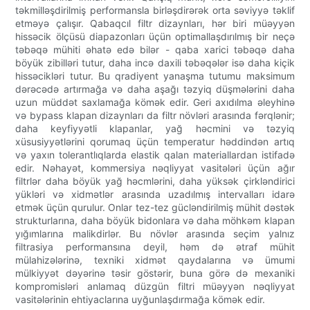
təkmilləşdirilmiş performansla birləşdirərək orta səviyyə təklif
etməyə çalışır. Qabaqcıl filtr dizaynları, hər biri müəyyən
hissəcik ölçüsü diapazonları üçün optimallaşdırılmış bir neçə
təbəqə mühiti əhatə edə bilər - qaba xarici təbəqə daha
böyük zibilləri tutur, daha incə daxili təbəqələr isə daha kiçik
hissəcikləri tutur. Bu qradiyent yanaşma tutumu maksimum
dərəcədə artırmağa və daha aşağı təzyiq düşmələrini daha
uzun müddət saxlamağa kömək edir. Geri axıdılma əleyhinə
və bypass klapan dizaynları da filtr növləri arasında fərqlənir;
daha keyfiyyətli klapanlar, yağ həcmini və təzyiq
xüsusiyyətlərini qorumaq üçün temperatur həddindən artıq
və yaxın tolerantlıqlarda elastik qalan materiallardan istifadə
edir. Nəhayət, kommersiya nəqliyyat vasitələri üçün ağır
filtrlər daha böyük yağ həcmlərini, daha yüksək çirkləndirici
yükləri və xidmətlər arasında uzadılmış intervalları idarə
etmək üçün qurulur. Onlar tez-tez gücləndirilmiş mühit dəstək
strukturlarına, daha böyük bidonlara və daha möhkəm klapan
yığımlarına malikdirlər. Bu növlər arasında seçim yalnız
filtrasiya performansına deyil, həm də ətraf mühit
mülahizələrinə, texniki xidmət qaydalarına və ümumi
mülkiyyət dəyərinə təsir göstərir, buna görə də mexaniki
kompromisləri anlamaq düzgün filtri müəyyən nəqliyyat
vasitələrinin ehtiyaclarına uyğunlaşdırmağa kömək edir.