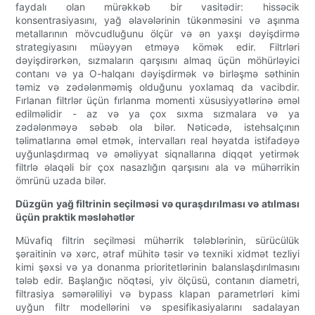
faydalı olan mürəkkəb bir vasitədir: hissəcik
konsentrasiyasını, yağ əlavələrinin tükənməsini və aşınma
metallarının mövcudluğunu ölçür və ən yaxşı dəyişdirmə
strategiyasını müəyyən etməyə kömək edir. Filtrləri
dəyişdirərkən, sızmaların qarşısını almaq üçün möhürləyici
contanı və ya O-halqanı dəyişdirmək və birləşmə səthinin
təmiz və zədələnməmiş olduğunu yoxlamaq da vacibdir.
Fırlanan filtrlər üçün fırlanma momenti xüsusiyyətlərinə əməl
edilməlidir - az və ya çox sıxma sızmalara və ya
zədələnməyə səbəb ola bilər. Nəticədə, istehsalçının
təlimatlarına əməl etmək, intervalları real həyatda istifadəyə
uyğunlaşdırmaq və əməliyyat siqnallarına diqqət yetirmək
filtrlə əlaqəli bir çox nasazlığın qarşısını ala və mühərrikin
ömrünü uzada bilər.
Düzgün yağ filtrinin seçilməsi və quraşdırılması və atılması
üçün praktik məsləhətlər
Müvafiq filtrin seçilməsi mühərrik tələblərinin, sürücülük
şəraitinin və xərc, ətraf mühitə təsir və texniki xidmət tezliyi
kimi şəxsi və ya donanma prioritetlərinin balanslaşdırılmasını
tələb edir. Başlanğıc nöqtəsi, yiv ölçüsü, contanın diametri,
filtrasiya səmərəliliyi və bypass klapan parametrləri kimi
uyğun filtr modellərini və spesifikasiyalarını sadalayan