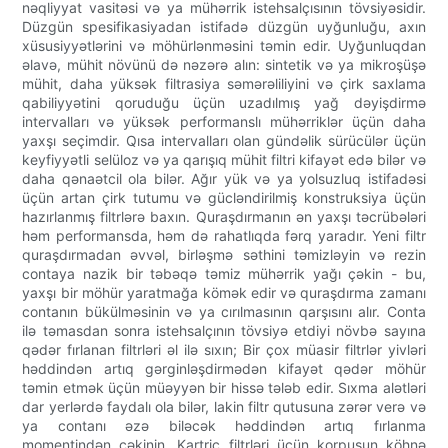
nəqliyyat vasitəsi və ya mühərrik istehsalçısının tövsiyəsidir.
Düzgün spesifikasiyadan istifadə düzgün uyğunluğu, axın
xüsusiyyətlərini və möhürlənməsini təmin edir. Uyğunluqdan
əlavə, mühit növünü də nəzərə alın: sintetik və ya mikroşüşə
mühit, daha yüksək filtrasiya səmərəliliyini və çirk saxlama
qabiliyyətini qoruduğu üçün uzadılmış yağ dəyişdirmə
intervalları və yüksək performanslı mühərriklər üçün daha
yaxşı seçimdir. Qısa intervalları olan gündəlik sürücülər üçün
keyfiyyətli selüloz və ya qarışıq mühit filtri kifayət edə bilər və
daha qənaətcil ola bilər. Ağır yük və ya yolsuzluq istifadəsi
üçün artan çirk tutumu və gücləndirilmiş konstruksiya üçün
hazırlanmış filtrlərə baxın. Quraşdırmanın ən yaxşı təcrübələri
həm performansda, həm də rahatlıqda fərq yaradır. Yeni filtr
quraşdırmadan əvvəl, birləşmə səthini təmizləyin və rezin
contaya nazik bir təbəqə təmiz mühərrik yağı çəkin - bu,
yaxşı bir möhür yaratmağa kömək edir və quraşdırma zamanı
contanın bükülməsinin və ya cırılmasının qarşısını alır. Conta
ilə təmasdan sonra istehsalçının tövsiyə etdiyi növbə sayına
qədər fırlanan filtrləri əl ilə sıxın; Bir çox müasir filtrlər yivləri
həddindən artıq gərginləşdirmədən kifayət qədər möhür
təmin etmək üçün müəyyən bir hissə tələb edir. Sıxma alətləri
dar yerlərdə faydalı ola bilər, lakin filtr qutusuna zərər verə və
ya contanı əzə biləcək həddindən artıq fırlanma
momentindən çəkinin. Kartric filtrləri üçün korpusun köhnə