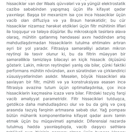
hissəciklər van der Waals qüvvələri və ya yüngül elektrostatik
cazibə səbəbindən yapışmaq üçün lifə kifayət qədər
yaxınlaşır. Başqa bir mexanizm isə çox incə hissəciklər üçün
vacib olan diffuziya və ya Braun hərəkətidir; bu cür
hissəciklər nizamsız hərəkət etdikləri üçün filtr mühitinin lifləri
ilə toqquşur və tələyə düşürlər. Bu mikroskopik təsirlərə əlavə
olaraq, mühitin qatlanmış həndəsəsi axını həddindən artıq
məhdudlaşdırmadan hissəciklərin tutulma ehtimalını artıran
əyri bir yol yaradır. Filtrasiya səmərəliliyi adətən mikron
reytinqi ilə təsvir olunur ki, bu da filtrin müəyyən bir
səmərəliliklə təmizləyə biləcəyi ən kiçik hissəcik ölçüsünü
göstərir. Lakin, mikron reytinqləri yanlış ola bilər, çünki faktiki
performans mühitin növündən, axın sürətindən və çirkləndirici
xüsusiyyətlərindən asılıdır. Məsələn, böyük hissəcikləri əla
saxlayan bir filtr, mühiti və ya konstruksiyası əsasən incə
filtrasiya əvəzinə tutum üçün optimallaşdırılsa, çox incə
hissəciklərin keçməsinə icazə verə bilər. Filtrdəki təzyiq fərqi
vacib əməliyyat parametridir. Filtr hissəcikləri tutduqca,
getdikcə daha məhdudlaşdırıcı olur və bu da giriş və çıxış
arasında təzyiq fərqinin artmasına səbəb olur. Yağ pompası
bütün mühərrik komponentlərinə kifayət qədər axını təmin
etmək üçün bu müqaviməti aşmalıdır. Diferensial nəzərdə
tutulmuş həddə yaxınlaşdıqda, vacib daşıyıcı səthlərə