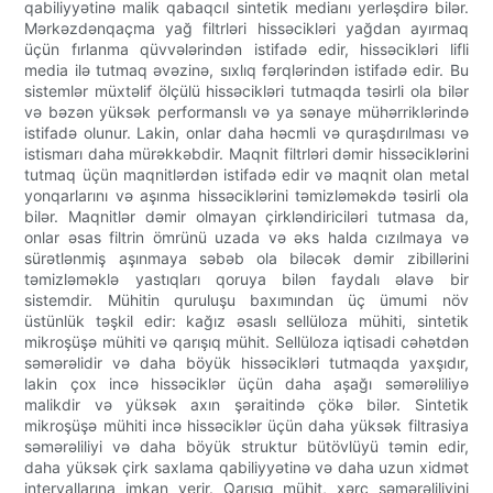
qabiliyyətinə malik qabaqcıl sintetik medianı yerləşdirə bilər.
Mərkəzdənqaçma yağ filtrləri hissəcikləri yağdan ayırmaq
üçün fırlanma qüvvələrindən istifadə edir, hissəcikləri lifli
media ilə tutmaq əvəzinə, sıxlıq fərqlərindən istifadə edir. Bu
sistemlər müxtəlif ölçülü hissəcikləri tutmaqda təsirli ola bilər
və bəzən yüksək performanslı və ya sənaye mühərriklərində
istifadə olunur. Lakin, onlar daha həcmli və quraşdırılması və
istismarı daha mürəkkəbdir. Maqnit filtrləri dəmir hissəciklərini
tutmaq üçün maqnitlərdən istifadə edir və maqnit olan metal
yonqarlarını və aşınma hissəciklərini təmizləməkdə təsirli ola
bilər. Maqnitlər dəmir olmayan çirkləndiriciləri tutmasa da,
onlar əsas filtrin ömrünü uzada və əks halda cızılmaya və
sürətlənmiş aşınmaya səbəb ola biləcək dəmir zibillərini
təmizləməklə yastıqları qoruya bilən faydalı əlavə bir
sistemdir. Mühitin quruluşu baxımından üç ümumi növ
üstünlük təşkil edir: kağız əsaslı sellüloza mühiti, sintetik
mikroşüşə mühiti və qarışıq mühit. Sellüloza iqtisadi cəhətdən
səmərəlidir və daha böyük hissəcikləri tutmaqda yaxşıdır,
lakin çox incə hissəciklər üçün daha aşağı səmərəliliyə
malikdir və yüksək axın şəraitində çökə bilər. Sintetik
mikroşüşə mühiti incə hissəciklər üçün daha yüksək filtrasiya
səmərəliliyi və daha böyük struktur bütövlüyü təmin edir,
daha yüksək çirk saxlama qabiliyyətinə və daha uzun xidmət
intervallarına imkan verir. Qarışıq mühit, xərc səmərəliliyini