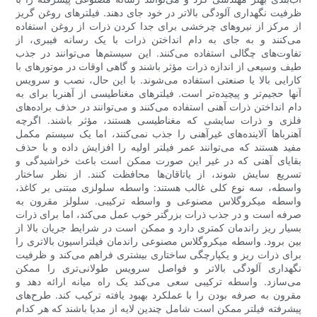
ظرفیت نگهداری آلودگی بالاتر در خود جای دهند. فیلترهای روغن گریز
از مرکز از نیروهای چرخشی برای جدا کردن ذرات از روغن استفاده
می‌کنند و به جای به دام انداختن ذرات با یک رسانه فیبری، از
تفاوت‌های چگالی استفاده می‌کنند. این سیستم‌ها می‌توانند در جذب
طیف وسیعی از اندازه ذرات مؤثر باشند و گاهی اوقات در موتورهای با
کارایی بالا یا صنعتی استفاده می‌شوند. با این حال، نصب و سرویس
آنها حجیم‌تر و پیچیده‌تر است. فیلترهای مغناطیسی از آهنربا برای به
دام انداختن ذرات آهنی استفاده می‌کنند و می‌توانند در حذف براده‌های
فلزی و ذرات سایشی که مغناطیسی هستند، مؤثر باشند. اگرچه
آهنرباها آلاینده‌های غیرآهنی را جذب نمی‌کنند، اما یک سیستم مکمل
مفید هستند که می‌توانند عمر فیلتر اولیه را افزایش داده و با حذف
بقایای آهنی که در غیر این صورت ممکن است باعث خراشیدگی و
تسریع سایش شوند، از یاتاقان‌ها محافظت کنند. از نظر ساختار
واسطه، سه نوع کلی غالب هستند: واسطه سلولزی مبتنی بر کاغذ،
واسطه میکروگلاس مصنوعی و واسطه ترکیبی. سلولز مقرون به
صرفه است و در جذب ذرات بزرگتر خوب عمل می‌کند، اما برای ذرات
بسیار ریز راندمان کمتری دارد و ممکن است در شرایط جریان بالا از
بین برود. واسطه میکروگلاس مصنوعی راندمان فیلتراسیون بالاتری را
برای ذرات ریز و یکپارچگی ساختاری بیشتری فراهم می‌کند و ظرفیت
نگهداری آلودگی بالاتر و فواصل سرویس طولانی‌تری را ممکن
می‌سازد. واسطه ترکیبی سعی می‌کند یک راه میانه ارائه دهد و
مقرون به صرفه بودن را با عملکرد بهبود یافته ترکیب کند. طرح‌های
پیشرفته فیلتر ممکن است شامل چندین لایه از مدیا باشند که هر کدام