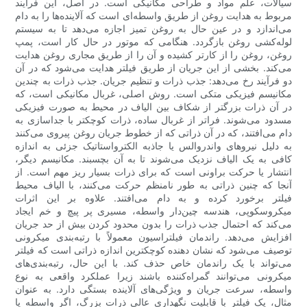
سیالات، علم مواد و طراحی مکانیکی است. در اصل، این فرآیند
مربوط به هدایت روغن از طریق واسطه‌ای است که آلاینده‌ها را به دام
می‌اندازد و در عین حال به روغن تمیز اجازه می‌دهد تا به سیستم
لوله‌کشی روغن بازگردد. هنگامی که موتور در حال کار است، پمپ
روغن، روغن را از کارتر کشیده و آن را از طریق مجاری روغن هدایت
می‌کند. بخشی از این جریان از طریق فیلتر هدایت می‌شود که در آن
دو فرآیند رخ می‌دهد: جذب ذرات و تنظیم جریان. جذب ذرات به چندین
مکانیسم فیزیکی متکی است. روش اصلی، غربال مکانیکی است، که
در آن ذرات بزرگتر از شکاف بین الیاف در محیط به صورت فیزیکی
مسدود می‌شوند. فراتر از غربال ساده، ذرات کوچکتر با جداسازی به
دام می‌افتند، که در آن ذراتی که از خطوط جریان روغن پیروی می‌کنند
به دلیل نیروهای واندروالس یا جاذبه الکترواستاتیک جزئی به اندازه
کافی به یک الیاف نزدیک می‌شوند تا به آن بچسبند. مکانیسم دیگر،
انتشار یا حرکت براونی است که برای ذرات بسیار ریز مهم است. از
آنجا که چنین ذراتی به طور نامنظم حرکت می‌کنند، با الیاف محیط
فیلتر برخورد کرده و به دام می‌افتند. علاوه بر این اثرات
میکروسکوپی، هندسه چین‌دار واسطه، مسیری پر پیچ و خم ایجاد
می‌کند که احتمال جذب ذرات را بدون محدود کردن بیش از حد جریان
افزایش می‌دهد. راندمان فیلتراسیون معمولاً با رتبه‌بندی میکرونی
توصیف می‌شود که نشان دهنده کوچکترین اندازه ذراتی است که فیلتر
می‌تواند با یک راندمان خاص حذف کند. با این حال، رتبه‌بندی‌های
میکرونی می‌توانند گمراه‌کننده باشند زیرا عملکرد واقعی به نوع
واسطه، سرعت جریان و ویژگی‌های آلاینده بستگی دارد. به عنوان
مثال، یک فیلتر با قابلیت نگهداری عالی ذرات بزرگ، اگر واسطه یا