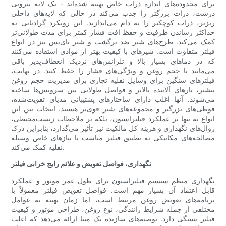
برای محدوده‌های اندازه ذرات خاص بهینه شده‌اند - یک لایه بیرونی
درشت، ذرات بزرگتر را جذب می‌کند در حالی که لایه‌های داخلی
ریزتر، ذرات کوچکتر را به دام می‌اندازند. این رویکرد گرادیانی به
حداکثر رساندن ظرفیت و حفظ افت فشار کمتر برای مدت طولانی‌تر
کمک می‌کند. طرح‌های شیر ضد برگشت و شیر بای‌پس نیز در انواع
فیلتر متفاوت است. شیرهای با کیفیت بهتر از موادی استفاده می‌کنند
که در دماهای بسیار بالا و تلرانس‌های نزدیک انعطاف‌پذیر باقی
می‌مانند تا حجم روغن و ویژگی‌های فشار را حفظ کنند. در نهایت،
فیلترهای سنگین برای وسایل نقلیه تجاری برای مدیریت حجم روغن
بیشتر، بارهای آلاینده بالاتر و فواصل طولانی بین سرویس‌ها ساخته
می‌شوند. آنها اغلب دارای ساختارهای پشتیبانی مدیای تقویت‌شده،
قوطی‌های بزرگتر و مجموعه‌های شیر قوی‌تر هستند. انتخاب بین این
انواع نه تنها بر عملکرد فیلتراسیون، بلکه بر ملاحظات زیست‌محیطی،
روال‌های نگهداری و هزینه کل مالکیت نیز تأثیر می‌گذارد، بنابراین درک
مصالحه‌های مکانیکی به تطبیق فیلتر مناسب با نیازهای خاص وسیله
نقلیه کمک می‌کند.
نگهداری، فواصل تعویض و علائم رایج خرابی فیلتر
نگهداری منظم سیستم فیلتراسیون برای طول عمر موتور و عملکرد
قابل اعتماد آن بسیار مهم است. فواصل تعویض فیلتر معمولاً با
برنامه‌های تعویض روغن مرتبط است، اما زمان بهینه به عوامل
مختلفی از جمله شرایط رانندگی، نوع روغن، طراحی موتور و کیفیت
فیلتر بستگی دارد. توصیه‌های سازنده یک مبنا ارائه می‌دهد که اغلب