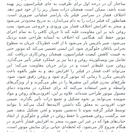
ساختار آن در درجه اول برای ظرفیت به جای فیلتراسیون ریز بهینه
شده باشد، ممکن است همچنان ذرات بسیار ریز را از خود عبور دهد.
اختلاف فشار در سراسر فیلتر یک پارامتر عملیاتی ضروری است.
همانطور که فیلتر ذرات را به دام می‌اندازد، به تدریج محدودتر می‌شود
و منجر به افزایش اختلاف فشار بین ورودی و خروجی می‌شود. پمپ
روغن باید بر این مقاومت غلبه کند تا جریان کافی را به تمام اجزای
موتور حفظ کند. هنگامی که اختلاف به آستانه طراحی شده نزدیک
می‌شود، شیر بای‌پس باز می‌شود تا از افت خطرناک جریان به سطوح
بحرانی یاتاقان جلوگیری شود. این ایمنی تضمین می‌کند که موتور حتی
به قیمت کاهش کیفیت فیلتراسیون، همچنان روغن‌کاری دریافت کند.
تعامل بین ویسکوزیته روغن و دما نیز بر عملکرد فیلتر تأثیر می‌گذارد.
روغن سرد غلیظ‌تر است و در برابر جریان مقاومت می‌کند؛ این
می‌تواند افت فشار در فیلتر را افزایش دهد و به طور بالقوه باعث
بای‌پس مکرر تا زمانی که موتور گرم شود و روغن رقیق شود، شود.
طرح‌های مدرن فیلتر این متغیرها را در نظر می‌گیرند و از ویژگی‌های
واسطه و شیر استفاده می‌کنند که برای عملکرد در محدوده دمای
معمول موتور طراحی شده‌اند. علاوه بر این، افزودنی‌های روغن و مواد
شوینده می‌توانند بر نحوه تشکیل و تجمع ذرات تأثیر بگذارند. شیمی
خوب افزودنی به معلق نگه داشتن آلاینده‌ها کمک می‌کند تا بتوانند
توسط فیلتر گرفته شوند تا ته‌نشین نشوند و لجن تشکیل ندهند. شیر
ضد برگشت روغن همچنین با حفظ روغن در فیلتر و جلوگیری از ایجاد
حباب‌های هوا که در غیر این صورت منجر به افزایش فشار تأخیری در
هنگام شروع کار می‌شود، که لحظه‌ای حیاتی برای سایش موتور است،