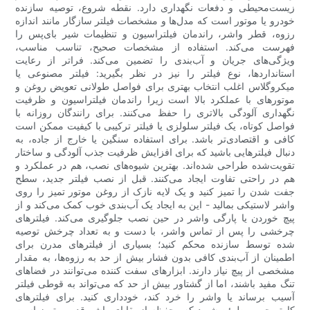
زیست‌محیطی و دفعات نگهداری دارد. نقطه شروع، توصیه سازنده
خودرو یا موتور است که مدل‌ها و مشخصات فیلتر سازگار مانند اندازه
رزوه، قطر واشر، راندمان فیلتراسیون و تنظیمات شیر ​​بای‌پس را
فهرست می‌کند. استفاده از مشخصات صحیح، تناسب مناسب،
ویژگی‌های جریان و آب‌بندی را تضمین می‌کند. فراتر از رعایت
استانداردها، نوع فیلتر را نیز در نظر بگیرید: فیلتر مصنوعی یا
میکروگلاس اغلب انتخاب بهتری برای فواصل طولانی تعویض روغن و
موتورهای با عملکرد بالا است زیرا راندمان فیلتراسیون و ظرفیت
نگهداری آلودگی بالاتری را حفظ می‌کنند. برای رانندگان روزانه با
فواصل کوتاه، یک فیلتر سلولزی یا فیلتر ترکیبی با کیفیت ممکن است
کافی و اقتصادی‌تر باشد. برای استفاده سنگین یا خارج از جاده، به
دنبال فیلترهایی باشید که برای افزایش ظرفیت جذب آلودگی و ساختار
تقویت‌شده طراحی شده‌اند. بهترین شیوه‌های نصب، هم در عملکرد و
هم در راحتی تفاوت ایجاد می‌کنند. قبل از نصب فیلتر جدید، سطح
جفت شدن را تمیز کنید و یک لایه نازک از روغن موتور تمیز را روی
واشر لاستیکی بمالید - این به ایجاد یک آب‌بندی خوب کمک می‌کند و از
پیچ خوردن یا پارگی واشر در حین نصب جلوگیری می‌کند. فیلترهای
چرخشی را پس از تماس واشر، با دست و به تعداد چرخش توصیه
شده توسط سازنده محکم کنید؛ بسیاری از فیلترهای مدرن برای
اطمینان از آب‌بندی کافی بدون فشار بیش از حد به رزوه‌ها، به مقدار
مشخصی از پیچ نیاز دارند. ابزارهای سفت کننده می‌توانند در فضاهای
تنگ مفید باشند، اما از گشتاور بیش از حد که می‌تواند به قوطی فیلتر
آسیب برساند یا واشر را خرد کند، خودداری کنید. برای فیلترهای
کارتریجی، مطمئن شوید که محفظه از بقایای واشر قدیمی تمیز است