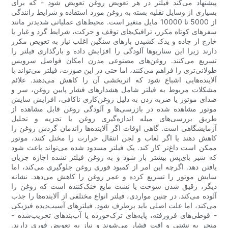
پیشنهاد می‌کند فیلتر در هر تعویض روغن تعویض شود - که برای
بسیاری از وسایل نقلیه بسته به روغن مورد استفاده و شرایط رانندگی
از 5000 تا 10000 مایل متغیر است. محیط‌های عملیاتی شدیدتر مانند
سفرهای کوتاه مکرر، ترافیک‌های توقف و حرکت، شرایط گرد و غبار یا
خارج از جاده و یدک کشیدن بارهای سنگین اغلب نیاز به تعویض مکرر
دارند زیرا این سناریوها آلودگی را افزایش داده و بارگذاری فیلتر را
تسریع می‌کنند. روغن‌های مصنوعی مدرن امکان فواصل سرویس
طولانی‌تری را فراهم می‌کنند، اما حتی در این صورت، فیلتر می‌تواند با
آلاینده‌هایی اشباع شود که اثربخشی آن را کاهش می‌دهند. علائم
مشکلات مربوط به فیلتر شامل هشدارهای فشار پایین روغن، سر و
صدای موتور یا ضربه زدن به دلیل روغن‌کاری ناکافی، افزایش سایش
موتور مشاهده شده در بازرسی‌ها و آلودگی روغن قابل مشاهده از
طریق بررسی‌های میله اندازه‌گیری روغن یا تجزیه و تحلیل
آزمایشگاهی است. گاهی اوقات اگر آلاینده‌ها راندمان گردش روغن را
کاهش دهند یا اگر لعاب و لجن انتقال حرارت را مختل کنند، موتور
ممکن است داغ‌تر کار کند. یک فیلتر مسدود شده می‌تواند باعث شود
که شیر بای‌پس بیشتر باز شود و به روغن فیلتر نشده اجازه جریان
یافتن دهد. اگرچه این امر از کمبود فوری روغن جلوگیری می‌کند، اما
سایش موتور را تسریع کرده و عمر روغن را کاهش می‌دهد. نشانه
دیگر، رقیق شدن سوخت یا نشت مایع خنک‌کننده است که روغن را
آلوده می‌کند. در چنین مواردی، فیلتر انواع مختلفی از آلاینده‌ها را جذب
می‌کند، اما علت اصلی باید برطرف شود. فیلترهای آسیب‌دیده فیزیکی
- قوطی‌های فرورفته، پایه‌های ترک‌خورده یا آب‌بندهای تخریب‌شده -
منجر به نشتی و افت فشار می‌شوند و نیاز به تعویض فوری دارند.