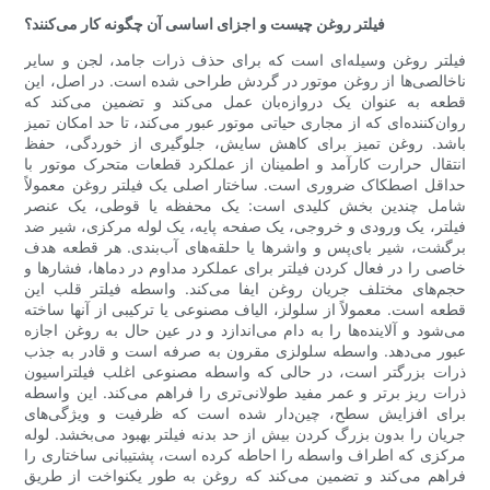
فیلتر روغن چیست و اجزای اساسی آن چگونه کار می‌کنند؟
فیلتر روغن وسیله‌ای است که برای حذف ذرات جامد، لجن و سایر
ناخالصی‌ها از روغن موتور در گردش طراحی شده است. در اصل، این
قطعه به عنوان یک دروازه‌بان عمل می‌کند و تضمین می‌کند که
روان‌کننده‌ای که از مجاری حیاتی موتور عبور می‌کند، تا حد امکان تمیز
باشد. روغن تمیز برای کاهش سایش، جلوگیری از خوردگی، حفظ
انتقال حرارت کارآمد و اطمینان از عملکرد قطعات متحرک موتور با
حداقل اصطکاک ضروری است. ساختار اصلی یک فیلتر روغن معمولاً
شامل چندین بخش کلیدی است: یک محفظه یا قوطی، یک عنصر
فیلتر، یک ورودی و خروجی، یک صفحه پایه، یک لوله مرکزی، شیر ضد
برگشت، شیر بای‌پس و واشرها یا حلقه‌های آب‌بندی. هر قطعه هدف
خاصی را در فعال کردن فیلتر برای عملکرد مداوم در دماها، فشارها و
حجم‌های مختلف جریان روغن ایفا می‌کند. واسطه فیلتر قلب این
قطعه است. معمولاً از سلولز، الیاف مصنوعی یا ترکیبی از آنها ساخته
می‌شود و آلاینده‌ها را به دام می‌اندازد و در عین حال به روغن اجازه
عبور می‌دهد. واسطه سلولزی مقرون به صرفه است و قادر به جذب
ذرات بزرگتر است، در حالی که واسطه مصنوعی اغلب فیلتراسیون
ذرات ریز برتر و عمر مفید طولانی‌تری را فراهم می‌کند. این واسطه
برای افزایش سطح، چین‌دار شده است که ظرفیت و ویژگی‌های
جریان را بدون بزرگ کردن بیش از حد بدنه فیلتر بهبود می‌بخشد. لوله
مرکزی که اطراف واسطه را احاطه کرده است، پشتیبانی ساختاری را
فراهم می‌کند و تضمین می‌کند که روغن به طور یکنواخت از طریق