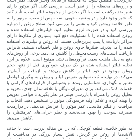
و رزوه‌های محفظه را از نظر آسیب بررسی کنید. اگر موتور دارای
شیر ضد برگشت است یا اگر بخشی از مجموعه فیلتر است، تأیید کنید
که شیر وجود دارد و در وضعیت خوبی است. پس از نصب، موتور را به
طور خلاصه روشن کنید و نشتی را بررسی کنید. سطح روغن را دوباره
بررسی کنید و در صورت لزوم تنظیم کنید. فیلترهای استفاده شده و
روغن استفاده شده را با مسئولیت دفع کنید. بسیاری از مکان‌ها دارای
مراکز بازیافت یا پمپ بنزین‌هایی هستند که روغن و فیلترهای استفاده
شده را می‌پذیرند. فیلترها حاوی روغن و فلز باقیمانده هستند، بنابراین
بازیافت آسیب‌های زیست‌محیطی را کاهش می‌دهد. برخی از روش‌های
دفع به دلیل ماهیت سمی فرآورده‌های نفتی ممنوع است. علاوه بر این،
تخلیه فیلتر استفاده شده در یک ظرف جمع‌آوری قبل از دفع، حجم
روغن موجود در خود فیلتر را کاهش می‌دهد و بازیافت را آسان‌تر
می‌کند. در نهایت، ثبت سوابق تعویض فیلتر و روغن به پیگیری فواصل
تعمیر و نگهداری، شناسایی روندها و پشتیبانی از قراردادهای گارانتی یا
خدمات کمک می‌کند. برای مدیران ناوگان یا علاقه‌مندان جدی، تجزیه و
تحلیل روغن را همراه با بازرسی فیلتر در نظر بگیرید تا فواصل تعویض
را بهینه کرده و علائم اولیه فرسودگی موتور را تشخیص دهید. انتخاب و
مراقبت از فیلتر مناسب، عمر موتور را افزایش می‌دهد، در درازمدت
مصرف سوخت را بهبود می‌بخشد و خطر خرابی‌های غیرمنتظره را
کاهش می‌دهد.
به طور خلاصه، قطعه کوچکی که در این مقاله بررسی شد، با حذف
آلاینده‌ها از روغن در گردش، نقش بسیار بزرگی در محافظت از