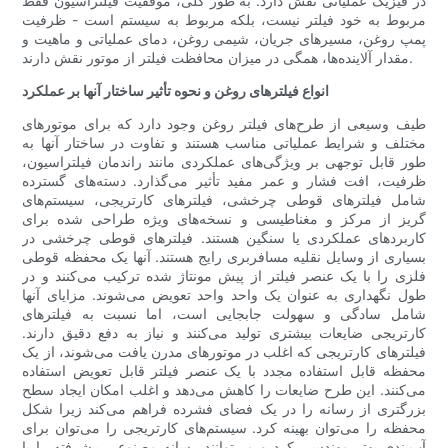
در فیزیک عملیاتی نقش دارد. به طور کلی، موفقیت فیلتراسیون فقط
مربوط به خود فیلتر نیست، بلکه مربوط به سیستم است - ظرفیت
پمپ روغن، مسیرهای جریان، شیمی روغن، دمای عملیاتی و ماهیت و
مقدار آلاینده‌ها، همگی در میزان محافظت فیلتر از موتور نقش دارند.
انواع فیلترهای روغن و نحوه تأثیر ساختار آنها بر عملکرد
طیف وسیعی از طرح‌های فیلتر روغن وجود دارد که برای موتورهای
مختلف و شرایط عملیاتی مناسب هستند و تفاوت در ساختار آنها به
طور قابل توجهی بر ویژگی‌های عملکردی مانند راندمان فیلتراسیون،
ظرفیت، افت فشار و عمر مفید تأثیر می‌گذارد. دسته‌های گسترده
شامل فیلترهای قوطی چرخشی، فیلترهای کارتریجی، سیستم‌های
گریز از مرکز و مغناطیسی و نسخه‌های ویژه طراحی شده برای
کاربردهای عملکردی یا سنگین هستند. فیلترهای قوطی چرخشی در
بسیاری از وسایل نقلیه مسافربری رایج هستند. آنها یک محفظه قوطی
فلزی را با یک عنصر فیلتر از پیش مونتاژ شده ترکیب می‌کنند و در
طول نگهداری به عنوان یک واحد واحد تعویض می‌شوند. مزایای آنها
شامل سادگی و سهولت جابجایی است، اما نسبت به فیلترهای
کارتریجی ضایعات بیشتری تولید می‌کنند و نیاز به دفع دقیق دارند.
فیلترهای کارتریجی که اغلب در موتورهای مدرن یافت می‌شوند، از یک
محفظه قابل استفاده مجدد با یک عنصر فیلتر قابل تعویض استفاده
می‌کنند. این طرح ضایعات را کاهش می‌دهد و اغلب امکان ایجاد سطح
بزرگتری از رسانه را در یک فضای فشرده فراهم می‌کند زیرا شکل
محفظه را می‌توان بهینه کرد. سیستم‌های کارتریجی را می‌توان برای
آب‌بندی بهتر مهندسی کرد و می‌توانند رسانه مصنوعی پیشرفته را با