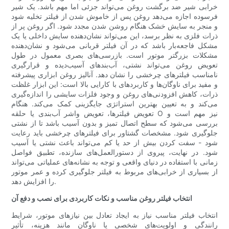
خرابی شیر ضد برگشت روغن می‌تواند جزئی اما مهم باشد. یک شیر
فرسوده اجازه می‌دهد روغن پس از خاموش شدن از فیلتر تخلیه شود
و منجر به سایش خشک هنگام روشن شدن مجدد شود. اگر روغن پر از
ذرات فلزی به نظر برسد، این می‌تواند نشان‌دهنده سایش داخلی یا یک
مشکل فاجعه‌بار باشد که در آن فیلتر قربانی می‌شود و نشان‌دهنده
مشکلات بزرگتر موتور است. بازرسی‌های بصری معمول در طول
تعویض روغن می‌تواند نشتی، آب‌بندهای آسیب‌دیده و قرارگیری
نامناسب فیلترهای چرخشی را نشان دهد. آنالیز روغن ابزاری پیشرفته
و مفید برای ناوگان‌ها و کاربردهای با کارایی بالا است: این ابزار غلظت
ذرات، کاهش افزودنی‌های روغن و وجود فلزات سایشی را اندازه‌گیری
می‌کند و به تعیین بهترین استراتژی جایگزینی کمک می‌کند. هنگام
تعویض فیلترها، تعویض واشر آب‌بندی یا حلقه O نیز مهم است و
بررسی می‌شود که سطح اتصال تمیز و بدون آسیب باشد تا از نشتی
جلوگیری شود. مشخصات گشتاور برای فیلترهای چرخشی باید رعایت
شود - سفت کردن بیش از حد یا کم می‌تواند باعث نشتی یا آسیب
شود. در نهایت، پیروی از دستورالعمل‌های سازنده، تطبیق فواصل
زمانی با استفاده در دنیای واقعی و توجه به نشانه‌های عملیاتی می‌تواند
از بسیاری از خرابی‌های مربوط به فیلتر جلوگیری کرده و عمر موتور
را افزایش دهد.
انتخاب فیلتر روغن مناسب و نکات کاربردی برای نصب و دفع آن
انتخاب فیلتر مناسب نیاز به ایجاد تعادل بین نیازهای موتور، شرایط
رانندگی و اولویت‌های شخصی یا ناوگان مانند هزینه، تأثیر