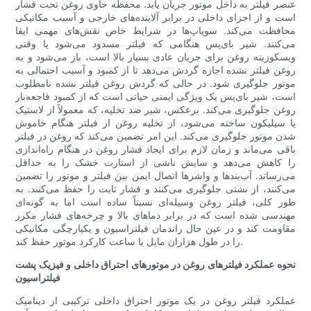
عنصر فیلتر به داخل موتور جریان یابد. محفظه حاوی روغن تحت فشار
است و از اجزای داخلی در برابر آلاینده‌های خارجی و آسیب مکانیکی
محافظت می‌کند. سوپاپ‌ها در شرایط خاص نقش‌های مهمی ایفا
می‌کنند. شیر بای‌پس هنگامی که فیلتر مسدود می‌شود یا وقتی
ویسکوزیته روغن برای جریان عادی بسیار بالا است، باز می‌شود و به
روغن فیلتر نشده اجازه گردش می‌دهد تا از کمبود و آسیب احتمالی به
موتور جلوگیری شود. در حالی که گردش روغن فیلتر نشده نامطلوب
است، شیر بای‌پس یک ویژگی ایمنی حیاتی است که از کمبود فاجعه‌بار
روغن جلوگیری می‌کند. برعکس، شیر ضد تخلیه، که معمولاً از لاستیک
یا سیلیکون ساخته می‌شود، از تخلیه روغن از فیلتر هنگام خاموش
شدن موتور جلوگیری می‌کند. این امر تضمین می‌کند که روغن در فیلتر
باقی می‌ماند و زمان لازم برای ایجاد فشار روغن در هنگام راه‌اندازی
را کاهش می‌دهد و سایش ناشی از استارت خشک را به حداقل
می‌رساند. آب‌بندها و واشرها اتصال ایمن بین فیلتر و موتور را تضمین
می‌کنند، از نشتی جلوگیری می‌کنند و فشار ثابت را حفظ می‌کنند. به
طور کلی، فیلتر روغن وسیله‌ای نسبتاً ساده است اما به گونه‌ای
مهندسی شده است که در برابر دماهای بالا و چرخه‌های فشار مکرر
مقاومت کند و در عین حال راندمان فیلتراسیون و یکپارچگی مکانیکی
را در طول هزاران مایل یا ساعت کارکرد موتور حفظ کند.
نحوه عملکرد فیلترهای روغن در موتورهای احتراق داخلی و فیزیک پشت
فیلتراسیون
عملکرد فیلتر روغن در یک موتور احتراق داخلی ترکیبی از دینامیک