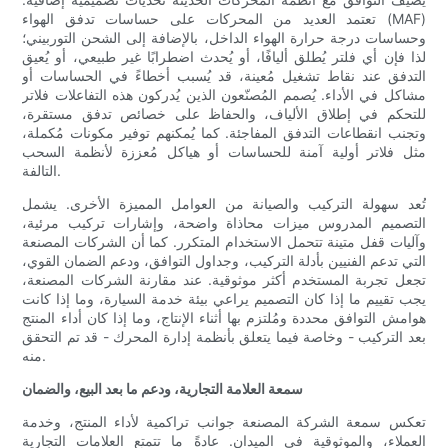
تعتمد العديد من المحركات على حساسات تدفق الهواء (MAF)
وحساسات درجة حرارة الهواء الداخل، بالإضافة إلى الشحن التوربيني؛
لذا فإن أي فلتر يُطلق أليافًا، أو يُحدث اضطرابًا غير طبيعي، أو يُعيق
التدفق عند نقاط تشغيل مُعينة، قد يُسبب أخطاءً في الحساسات أو
مشاكل في الأداء. يُصمم المُصنّعون الذين يُدركون هذه التفاعلات فلاتر
للتحكم في إطلاق الألياف، والحفاظ على خصائص تدفق مستقرة،
وتجنب انقطاعات التدفق المفاجئة. كما يُمكنهم توفير مكونات مُكملة،
مثل فلاتر أولية آمنة للحساسات أو هياكل مُعززة لأنظمة السحب
التالفة.
تُعد سهولة التركيب والصيانة من العوامل المميزة الأخرى. يشمل
التصميم المدروس ميزات محاذاة واضحة، وإشارات تركيب مرئية،
وآليات قفل متينة تتحمل الاستخدام المتكرر. كما أن الشركات المصنعة
التي تدعم الفنيين بأدلة التركيب، وجداول التوافق، ودعم الضمان القوي،
تجعل تجربة المستخدم أكثر موثوقية. عند مقارنة الشركات المصنعة،
يجب تقييم ما إذا كان التصميم يراعي بيئة خدمة السيارة، وما إذا كانت
هوامش التوافق محددة ومُلتزم بها أثناء الإنتاج، وما إذا كان أداء المنتج
بعد التركيب - وخاصة فيما يتعلق بأنظمة إدارة المحرك - قد تم التحقق
منه.
سمعة العلامة التجارية، ودعم ما بعد البيع، والضمان
تعكس سمعة الشركة المصنعة جوانب تراكمية لأداء المنتج، وخدمة
العملاء، والموثوقية في الميدان. عادةً ما تتمتع العلامات التجارية