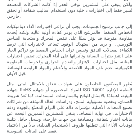
ولكن ينبغي على المشترين توخي الحذر إذا كانت الشركات المصنعة
تُشير فقط إلى اختبارات داخلية دون استخدام أساليب شفافة أو تحقق
خارجي.
إلى جانب ترشيح الجسيمات، يجب أن تراعي اختبارات الأداء ديناميكيات
انخفاض الضغط: فالمرشح الذي يوفر كفاءة أولية عالية ولكنه يُحدث
مقاومة مفرطة قد يؤثر سلبًا على تنفس المحرك واستجابة الشاحن
التوربيني، أو يزيد من استهلاك الوقود. تساعد الاختبارات التي تربط
الكفاءة بمعدلات التدفق وتقيس تزايد انخفاض الضغط مع تراكم الغبار
على التنبؤ بفترات الصيانة وتأثيراتها على أداء المحرك. تضمن اختبارات
المتانة، مثل اختبارات الاهتزاز والتقادم الحراري وفحوصات المقاومة
الكيميائية، عدم تلف المواد اللاصقة والأختام والمواد الرابطة للوسائط
قبل الأوان.
يُظهر المصنّعون الحاصلون على شهادات تتعلق بالامتثال البيئي، مثل
شهادة RoHS للمواد المحظورة أو شهادة ISO 14001 لأنظمة الإدارة
البيئية، اهتمامًا بالامتثال للوائح والممارسات المستدامة. كما تُعدّ شروط
الضمان، وتغطية مسؤولية المنتج، ودراسات الحالة الموثقة من شراكات
تصنيع المعدات الأصلية مؤشرات دالة على التزام المصنّع بالجودة ودقة
الاختبارات. في نهاية المطاف، ينبغي للمشترين المميزين البحث عن
بيانات اختبار شفافة، ومصادقة من جهات خارجية، وسجل حافل بتلبية
توقعات الأداء التي تتطلبها ظروف الاستخدام الفعلية، بدلاً من الاعتماد
فقط على البيانات التسويقية.