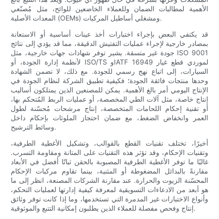
الأهمية لمطالبات الضمان وللعملاء الخاضعين للوائح، مثل مُصنّعي
المعدات الأصلية (OEMs) ومشغلي أساطيل المركبات.
قد يكتفي البعض بإجراء اختبارات أخذ عينات أساسية أو الاستعانة
بمصادر خارجية لإجراء عمليات التفتيش الدقيقة، مما قد يؤدي إلى نتائج
جودة غير متسقة. يشير توفر شهادات جهات خارجية، مثل ISO 9001
لأنظمة إدارة الجودة، أو ISO/TS وIATF 16949 لموردي قطع غيار
السيارات، إلى اتباع نهج رسمي للجودة. مع ذلك، لا تضمن الشهادة
وحدها منتجات فائقة الجودة؛ فكيفية تطبيق الشركة لنظام الجودة في
الإنتاج اليومي أمر بالغ الأهمية. يمكن للمصنعين الذين يمتلكون أساليب
إنتاج خاصة، مثل آلات الطي المخصصة، أو عمليات الربط المُتحكم بها،
أو تقنية إحكام اللحامات المتخصصة، إنتاج مرشحات مُحسّنة لطول
العمر وانخفاض الضغط، مع ضمان احتجاز الملوثات بإحكام داخل
وسائط الترشيح.
أخيرًا، تختلف تقنيات القطع بالقوالب، وتشكيل الأغطية الطرفية،
وتقنيات الإحكام، وقد تؤثر هذه التقنيات على المتانة ومقاومة التسرب.
غالبًا ما توفر الأغطية الطرفية المصبوبة بالحقن ثباتًا أفضل في الأبعاد
مقارنةً بالبدائل المضغوطة أو المثنية، بينما تقاوم مركبات الإحكام
المحسّنة الزيوت والحرارة. عند مقارنة الشركات المصنعة، انظر إلى ما
هو أبعد من الادعاءات التسويقية لمعرفة كيفية إدارتها لعمليات التحكم،
وأنواع الاختبارات غير المدمرة التي تستخدمها، وما إذا كانت توفر وثائق
إنتاج وفحص مفصلة للعملاء الذين يطلبون إمكانية التتبع والموثوقية.