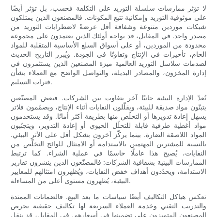
لا تؤثر ممارسات سلسلة التوريد على التكلفة فحسب، بل تؤثر أيضًا
على موثوقية التوريد وإمكانية تتبع المكونات. فالمصنعون الذين يمتلكون
شبكات موردين متنوعة وشفافة أقل عرضةً لاضطرابات التوريد من
مصدر واحد. في المقابل، قد يواجه أولئك الذين يعتمدون على مجموعة
محدودة من الموردين، أو على أسواق السلع الأساسية المتقلبة للمواد
الخام، تأخيرات في الإنتاج وتفاوتًا في الجودة. ويُبرز التاريخ الحديث
لصدمات سلاسل التوريد العالمية ميزة المصنعين الذين يستثمرون في
إدارة المخزون، والمصادر البديلة، والتواصل الواضح مع العملاء بشأن
فترات التسليم.
تُعدّ الإدارة البيئية جانبًا آخر يتفاوت بين الشركات. فبعض المصنّعين
يتبنّون مواد صديقة للبيئة، ويقلّلون النفايات أثناء الإنتاج، ويصمّمون فلاتر
يسهل إعادة تدويرها أو التخلّص منها بطريقة أكثر أمانًا. وقد يستخدمون
مواد أغطية طرفية قابلة للتحلّل الحيوي أو إعادة التدوير، ويتجنّبون
المواد اللاصقة الضارة. بينما يركّز آخرون بشكل أقل على الأثر البيئي.
بالنسبة للمشترين المهتمين بالاستدامة أو الامتثال للوائح التخلّص من
النفايات، يُصبح هذا عاملًا حاسمًا في عملية الشراء. كما ترتبط
الممارسات البيئية بشفافية الشركات: فالمصنّعون الذين ينشرون تقارير
الاستدامة، ويحدّدون أهداف خفض النفايات، ويُظهرون امتثالهم للمعايير
البيئية، يُظهرون مستوى أعلى من المساءلة.
تعكس هياكل التكاليف أيضًا سياسات ما بعد البيع. فالضمانات الممتدة
والتدريب التقني وخدمة العملاء السريعة لها تكاليف حقيقية يحرص
المصنعون المتميزون على تضمينها في أسعارهم. في المقابل، قد ينقل