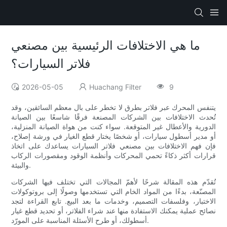
ما هي الاختلافات الرئيسية بين مصنعي
فلاتر السيارات؟
2026-05-05
Huachang Filter
9
يتنفس المحرك عبر فلاتر بطرق لا تخطر على بال معظم السائقين، وقد
تُحدث الاختلافات بين الشركات المصنعة فرقًا شاسعًا بين الصيانة
الدورية والأعطال غير المتوقعة. سواء كنت من هواة الصيانة المنزلية،
أو مدير أسطول سيارات، أو شخصًا يختار قطع الغيار في ورشة إصلاح،
فإن فهم الاختلافات بين مصنعي فلاتر السيارات يساعدك على اتخاذ
قرارات أكثر ذكاءً تحمي المحركات وأنظمة الوقود ومقصورات الركاب
والبيئة.
تُقدّم هذه المقالة شرحًا لأهمّ المجالات التي تختلف فيها الشركات
المصنّعة، بدءًا من المواد الخام التي تستخدمها وصولًا إلى بروتوكولات
الاختبار، وفلسفات التصميم، وخدمات ما بعد البيع. تابع القراءة لتجد
نصائح عملية يمكنك الاستفادة منها عند شراء الفلاتر، أو تحديد قطع غيار
أسطولك، أو طرح الأسئلة المناسبة على المورّد.