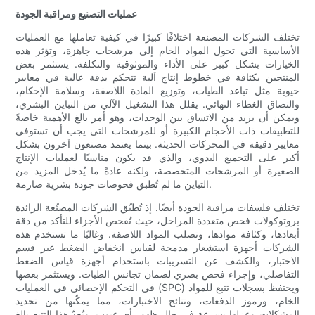
عمليات التصنيع ومراقبة الجودة
تختلف الشركات المصنعة اختلافًا كبيرًا في كيفية تعاملها مع العمليات
الأساسية التي تحول المواد الخام إلى مرشحات جاهزة، وتؤثر هذه
الخيارات بشكل كبير على الأداء والموثوقية والتكلفة. يستثمر بعض
المنتجين بكثافة في خطوط إنتاج آلية تتحكم بدقة عالية في معايير
حيوية مثل تباعد الطيات، وتوزيع المادة اللاصقة، وسلامة الإحكام،
والتصاق الغطاء النهائي. يقلل هذا التشغيل الآلي من التباين البشري،
ويمكن أن يزيد من الاتساق بين الوحدات، وهو أمر بالغ الأهمية خاصةً
للتطبيقات ذات الأحجام الكبيرة أو للمرشحات التي يجب أن تستوفي
معايير دقيقة في المحركات الحديثة. بينما يعتمد مصنعون آخرون بشكل
أكبر على التجميع اليدوي، والذي قد يكون مناسبًا لعمليات الإنتاج
الصغيرة أو المرشحات المتخصصة، ولكنه عادةً ما يُدخل المزيد من
التباين ما لم تُطبق فحوصات جودة بشرية صارمة.
تختلف فلسفات مراقبة الجودة أيضًا. إذ تُطبّق الشركات المصنّعة الرائدة
بروتوكولات فحص متعددة المراحل، حيث تُفحص الأجزاء للتأكد من دقة
أبعادها، وكثافة موادها، وتصلب المواد اللاصقة. وغالبًا ما تستخدم هذه
الشركات أجهزة استشعار مدمجة لقياس انخفاض الضغط عبر قسم
الاختبار، والكشف عن التسريبات باستخدام أجهزة قياس الضغط
التفاضلي، وإجراء فحص بصري لضمان تجانس الطيات. ويستثمر بعضها
في التحكم الإحصائي في العمليات (SPC) ويحتفظ بسجلات تتبع للمواد
الخام، ورموز الدفعات، ونتائج الاختبارات، مما يمكّنها من تحديد
المشكلات وعزلها بسرعة في حال ظهور أي عيوب. ويُعدّ هذا التتبع بالغ