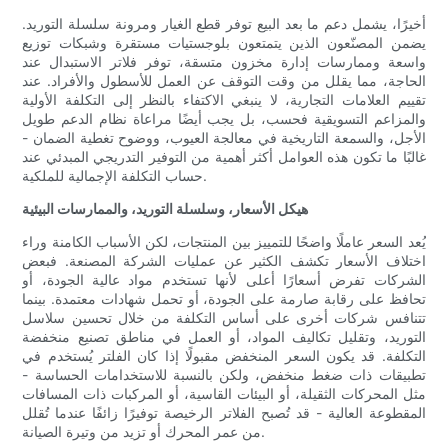
أخيرًا، يشمل دعم ما بعد البيع توفر قطع الغيار ومرونة سلسلة التوريد.
يضمن المصنّعون الذين يتمتعون بلوجستيات مستقرة وشبكات توزيع
واسعة وممارسات إدارة مخزون متسقة، توفر فلاتر الاستبدال عند
الحاجة، مما يقلل من وقت التوقف عن العمل للأسطول والأفراد. عند
تقييم العلامات التجارية، لا ينبغي الاكتفاء بالنظر إلى التكلفة الأولية
والمزاعم التسويقية فحسب، بل يجب أيضًا مراعاة نظام الدعم طويل
الأجل، والسمعة التاريخية في معالجة العيوب، ووضوح تغطية الضمان -
غالبًا ما تكون هذه العوامل أكثر أهمية من التوفير التدريجي المبدئي عند
حساب التكلفة الإجمالية للملكية.
هيكل الأسعار، وسلسلة التوريد، والممارسات البيئية
يُعد السعر عاملًا واضحًا للتمييز بين المنتجات، لكن الأسباب الكامنة وراء
اختلاف الأسعار تكشف الكثير عن عمليات الشركة المصنعة. فبعض
الشركات تفرض أسعارًا أعلى لأنها تستخدم مواد عالية الجودة، أو
تحافظ على رقابة صارمة على الجودة، أو تحمل شهادات معتمدة. بينما
تتنافس شركات أخرى على أساس التكلفة من خلال تحسين سلاسل
التوريد، وتقليل تكاليف المواد، أو العمل في مناطق تصنيع منخفضة
التكلفة. قد يكون السعر المنخفض مقبولًا إذا كان الفلتر يُستخدم في
تطبيقات ذات ضغط منخفض، ولكن بالنسبة للاستخدامات الحساسة -
مثل المحركات الثقيلة، أو البيئات القاسية، أو المركبات ذات المسافات
المقطوعة العالية - قد تُصبح الفلاتر الرخيصة توفيرًا زائفًا عندما تُقلل
من عمر المحرك أو تزيد من وتيرة الصيانة.