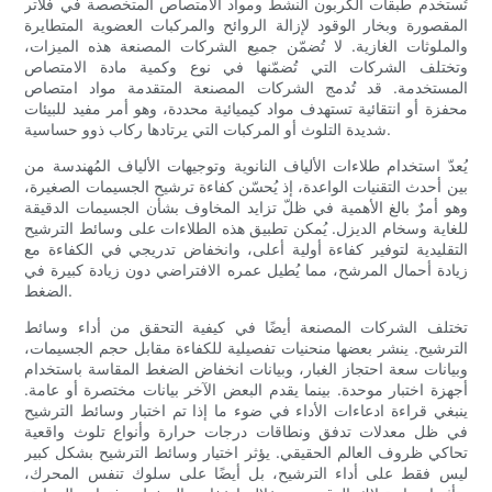
تُستخدم طبقات الكربون النشط ومواد الامتصاص المتخصصة في فلاتر
المقصورة وبخار الوقود لإزالة الروائح والمركبات العضوية المتطايرة
والملوثات الغازية. لا تُضمّن جميع الشركات المصنعة هذه الميزات،
وتختلف الشركات التي تُضمّنها في نوع وكمية مادة الامتصاص
المستخدمة. قد تُدمج الشركات المصنعة المتقدمة مواد امتصاص
محفزة أو انتقائية تستهدف مواد كيميائية محددة، وهو أمر مفيد للبيئات
شديدة التلوث أو المركبات التي يرتادها ركاب ذوو حساسية.
يُعدّ استخدام طلاءات الألياف النانوية وتوجيهات الألياف المُهندسة من
بين أحدث التقنيات الواعدة، إذ يُحسّن كفاءة ترشيح الجسيمات الصغيرة،
وهو أمرٌ بالغ الأهمية في ظلّ تزايد المخاوف بشأن الجسيمات الدقيقة
للغاية وسخام الديزل. يُمكن تطبيق هذه الطلاءات على وسائط الترشيح
التقليدية لتوفير كفاءة أولية أعلى، وانخفاض تدريجي في الكفاءة مع
زيادة أحمال المرشح، مما يُطيل عمره الافتراضي دون زيادة كبيرة في
الضغط.
تختلف الشركات المصنعة أيضًا في كيفية التحقق من أداء وسائط
الترشيح. ينشر بعضها منحنيات تفصيلية للكفاءة مقابل حجم الجسيمات،
وبيانات سعة احتجاز الغبار، وبيانات انخفاض الضغط المقاسة باستخدام
أجهزة اختبار موحدة. بينما يقدم البعض الآخر بيانات مختصرة أو عامة.
ينبغي قراءة ادعاءات الأداء في ضوء ما إذا تم اختبار وسائط الترشيح
في ظل معدلات تدفق ونطاقات درجات حرارة وأنواع تلوث واقعية
تحاكي ظروف العالم الحقيقي. يؤثر اختيار وسائط الترشيح بشكل كبير
ليس فقط على أداء الترشيح، بل أيضًا على سلوك تنفس المحرك،