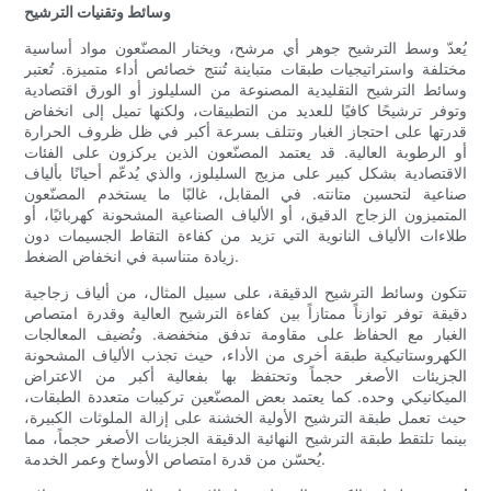
وسائط وتقنيات الترشيح
يُعدّ وسط الترشيح جوهر أي مرشح، ويختار المصنّعون مواد أساسية
مختلفة واستراتيجيات طبقات متباينة تُنتج خصائص أداء متميزة. تُعتبر
وسائط الترشيح التقليدية المصنوعة من السليلوز أو الورق اقتصادية
وتوفر ترشيحًا كافيًا للعديد من التطبيقات، ولكنها تميل إلى انخفاض
قدرتها على احتجاز الغبار وتتلف بسرعة أكبر في ظل ظروف الحرارة
أو الرطوبة العالية. قد يعتمد المصنّعون الذين يركزون على الفئات
الاقتصادية بشكل كبير على مزيج السليلوز، والذي يُدعّم أحيانًا بألياف
صناعية لتحسين متانته. في المقابل، غالبًا ما يستخدم المصنّعون
المتميزون الزجاج الدقيق، أو الألياف الصناعية المشحونة كهربائيًا، أو
طلاءات الألياف النانوية التي تزيد من كفاءة التقاط الجسيمات دون
زيادة متناسبة في انخفاض الضغط.
تتكون وسائط الترشيح الدقيقة، على سبيل المثال، من ألياف زجاجية
دقيقة توفر توازناً ممتازاً بين كفاءة الترشيح العالية وقدرة امتصاص
الغبار مع الحفاظ على مقاومة تدفق منخفضة. وتُضيف المعالجات
الكهروستاتيكية طبقة أخرى من الأداء، حيث تجذب الألياف المشحونة
الجزيئات الأصغر حجماً وتحتفظ بها بفعالية أكبر من الاعتراض
الميكانيكي وحده. كما يعتمد بعض المصنّعين تركيبات متعددة الطبقات،
حيث تعمل طبقة الترشيح الأولية الخشنة على إزالة الملوثات الكبيرة،
بينما تلتقط طبقة الترشيح النهائية الدقيقة الجزيئات الأصغر حجماً، مما
يُحسّن من قدرة امتصاص الأوساخ وعمر الخدمة.