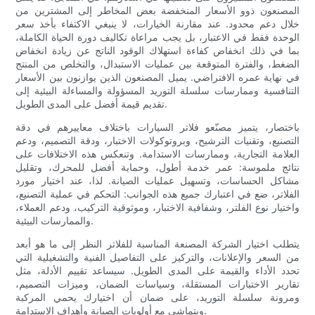
المصنعون ذوو الأسعار المنخفضة بعض المخاطر إلى المشترين من
خلال دعم محدود. عند مقارنة الخيارات، لا ينبغي الاكتفاء بأخذ سعر
الوحدة فقط في الاعتبار، بل يجب مراعاة تكاليف دورة الحياة الكاملة،
بما في ذلك انخفاض كفاءة استهلاك الوقود الناتج عن زيادة انخفاض
الضغط، والفترة المتوقعة بين عمليات الاستبدال، والتخلص من المنتج
في نهاية عمره الافتراضي. يميل المصنعون الذين يوازنون بين الأسعار
التنافسية وممارسات سلسلة التوريد المسؤولة والمساءلة البيئية إلى
تقديم قيمة أفضل على المدى الطويل.
باختصار، يتميز مصنّعو فلاتر السيارات باختلاف معاييرهم في دقة
التصنيع، وتقنيات الترشيح، وبروتوكولات الاختبار، ودقة التصميم، ودعم
العلامة التجارية، وممارسات الاستدامة. وتنعكس هذه الاختلافات على
نتائج ملموسة: عمر خدمة أطول، وحماية أفضل للمحرك، وتقليل
مشاكل الحساسات، وتسهيل عمليات الصيانة. لذا، عند اختيار مورد
الفلاتر، ضع في اعتبارك جميع هذه الجوانب: التحكم في عملية التصنيع،
واختيار نوع الفلتر، وشفافية الاختبار، وموثوقية التركيب، ودعم العملاء،
والممارسات البيئية.
يتطلب اختيار الشركة المصنعة المناسبة للفلاتر النظر إلى ما هو أبعد
من السعر والإعلانات، والتركيز على التفاصيل الفنية والتشغيلية التي
تحدد الأداء والقيمة على المدى الطويل. سيساعد تقييم الأدلة، مثل
تقارير الاختبارات المستقلة، وسياسات الضمان، وميزات التصميم،
ومرونة سلسلة التوريد، على ضمان أن اختيارك يحمي المركبة
ويتماشى مع أولويات الصيانة وأهداف الاستدامة.