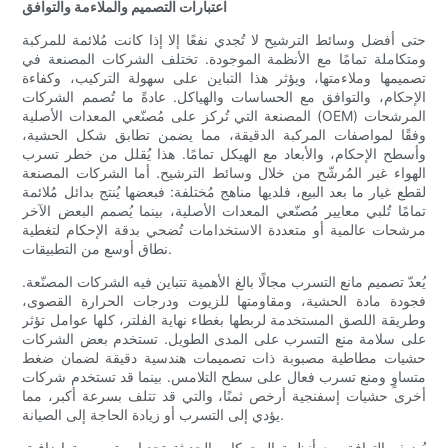
اعتبارات التصميم والملاءمة والتوافق
حتى أفضل وسائط الترشيح لا تُجدي نفعًا إلا إذا كانت مُلائمة للمركبة
ومتكاملة تمامًا مع الأنظمة الموجودة. تختلف الشركات المصنعة في
تصميمها وملاءمتها، ويؤثر هذا التباين على سهولة التركيب، وكفاءة
الإحكام، والتوافق مع الحساسات والهياكل. عادةً ما تُصمم الشركات
المصنعة التي تُركز على مُصنّعي المعدات الأصلية (OEM) المرشحات
وفقًا لمواصفات المركبة الدقيقة، مما يضمن تطابق شكل الحشية،
وأسطح الإحكام، والأبعاد مع الهيكل تمامًا. هذا يُقلل من خطر تسرب
الهواء غير المُرشّح من خلال وسائط الترشيح. أما الشركات المصنعة
لقطع غيار ما بعد البيع، فلديها مناهج مُختلفة: فبعضها يُنتج بدائل مُلائمة
تمامًا تُلبي معايير مُصنّعي المعدات الأصلية، بينما يُصمم البعض الآخر
مرشحات عالمية أو متعددة الاستخدامات تُضحي بدقة الإحكام لتغطية
نطاق أوسع من التطبيقات.
يُعدّ تصميم مانع التسرب مجالًا بالغ الأهمية تتباين فيه الشركات المصنّعة.
فجودة مادة الحشية، ومقاومتها للزيوت ودرجات الحرارة القصوى،
وطريقة اللصق المستخدمة لربطها بغطاء نهاية الفلتر، كلها عوامل تؤثر
على سلامة منع التسرب على المدى الطويل. تستخدم بعض الشركات
حشيات مطاطية مصبوبة ذات تصميمات هندسية دقيقة لضمان ضغط
متساوٍ ومنع تسرب فعال على سطح التلامس. بينما قد تستخدم شركات
أخرى حشيات إسفنجية أرخص ثمنًا، والتي قد تتلف بسرعة أكبر، مما
يؤدي إلى التسرب أو زيادة الحاجة إلى الصيانة.
يُضيف التوافق مع أنظمة المحركات الحديثة تحديات تصميمية إضافية.