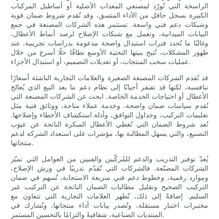
الراسخة التي تُورّد لمصنعي المعدات الأصلية أو أساطيل المركبات
الكبيرة بسجل حافل من الأداء المتسق، وقد تُقدم شروط ضمان قوية
وشبكات دعم فني واسعة. تستثمر هذه الشركات المصنعة في جمع
البيانات الميدانية، وتعمل مع شبكات الإصلاح لرصد أنماط الأعطال،
وغالبًا ما تُحدد فترات استبدال واضحة مدعومة بدراسات تجريبية. عند
ظهور المشكلات، تُتيح بنيتها التحتية الأوسع نطاقًا حلًا أسرع من خلال
عمليات سحب المنتجات، أو تعديلات التصميم، أو استبدال الأجزاء.
قد تُقدم الشركات المصنعة الصغيرة والعلامات التجارية الناشئة أسعارًا
تنافسية، لكنها قد تفتقر أحيانًا إلى نظام دعم ما بعد البيع الذي يُعالج
الأعطال أو احتياجات الخدمة الخاصة. ابحث عن الشركات المصنعة التي
تُقدم سياسات ضمان واضحة، وخدمة عملاء متاحة، ووثائق فنية مثل
تعليمات التركيب، وجداول التوافق، وأدلة استكشاف الأخطاء وإصلاحها.
تُعد شروط الضمان التي تُغطي الأعطال المبكرة الناتجة عن عيوب
التصنيع، والتي يسهل المطالبة بها، مؤشرات على استعداد الشركة لدعم
منتجاتها.
يُعدّ توفير التدريب والدعم للمُركّبين والفنيين من العوامل التي تميّز
الشركات المصنّعة. فالشركات التي تُقدّم تدريبًا في ورش الإصلاح،
وموارد رقمية، وخطوط دعم فني سريعة الاستجابة، تُسهم في ضمان
التركيب الصحيح وتقليل مطالبات الضمان الناتجة عن التركيب غير
السليم. إضافةً إلى ذلك، تُظهر العلامات التجارية التي تتعاون مع
مختبرات اختبار مستقلة، وتُصدر بيانات أداء منتجاتها، وتُشارك في
المنتديات الصناعية، شفافيةً والتزامًا بالتحسين المستمر.