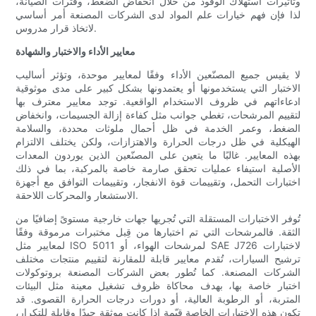
وتأثيرات استهلاك الوقود من خلال انخفاض الضغط، وفترات الصيانة،
لذا فإن فهم خيارات علم المواد لدى الشركات المصنعة أمر أساسي
لاتخاذ قرار مدروس.
معايير الأداء والاختبار والشهادة
لا يقيس جميع المصنّعين الأداء وفقًا لمعايير موحدة، وتؤثر أساليب
الاختبار التي يستخدمونها أو يعتمدونها بشكل كبير على مدى موثوقية
ادعاءاتهم في ظروف الاستخدام الواقعية. توجد معايير معترف بها
لتقييم المرشحات، تغطي جوانب مثل كفاءة إزالة الجسيمات، وانخفاض
الضغط، وعمر الخدمة في ظل أحمال ملوثات محددة، والسلامة
الهيكلية في ظل درجات الحرارة والاهتزازات، ولكن يختلف الالتزام
بهذه المعايير. غالبًا ما يتعين على المصنّعين الذين يوردون المعدات
الأصلية استيفاء عمليات تحقق صارمة خاصة بالمركبة، بما في ذلك
اختبارات التحمل، وتقييمات قوة الانفجار، وتقييمات التوافق مع أجهزة
الاستشعار والمحركات اللاحقة.
تُوفر الاختبارات المستقلة التي تُجريها جهات خارجية مستوىً إضافيًا من
الثقة. فالمرشحات التي تم اختبارها من قِبل مختبرات مرموقة وفقًا
لمعايير مثل ISO 5011 لمرشحات الهواء، أو SAE J726 لاختبارات
ترشيح السيارات، تُقدم معايير قابلة للمقارنة لتقييم منتجات مختلف
الشركات المصنعة. كما تُطور بعض الشركات المصنعة بروتوكولات
اختبار خاصة بها، بهدف محاكاة ظروف تشغيل معينة مثل البيئات
المتربة، أو الرطوبة العالية، أو دورات درجات الحرارة القصوى. قد
تكون هذه الاختبارات الخاصة قيّمة إذا كانت موثقة جيدًا وقابلة للتكرار،