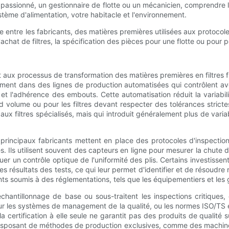
assionné, un gestionnaire de flotte ou un mécanicien, comprendre les
stème d'alimentation, votre habitacle et l'environnement.
 entre les fabricants, des matières premières utilisées aux protocol
chat de filtres, la spécification des pièces pour une flotte ou pour 
aux processus de transformation des matières premières en filtres fin
ivement dans des lignes de production automatisées qui contrôlent a
té et l'adhérence des embouts. Cette automatisation réduit la variabi
d volume ou pour les filtres devant respecter des tolérances strict
ux filtres spécialisés, mais qui introduit généralement plus de variab
principaux fabricants mettent en place des protocoles d'inspection e
. Ils utilisent souvent des capteurs en ligne pour mesurer la chute 
uer un contrôle optique de l'uniformité des plis. Certains investisse
es résultats des tests, ce qui leur permet d'identifier et de résoudr
nts soumis à des réglementations, tels que les équipementiers et les g
échantillonnage de base ou sous-traitent les inspections critiques
1 pour les systèmes de management de la qualité, ou les normes ISO/
a certification à elle seule ne garantit pas des produits de qualit
s disposant de méthodes de production exclusives, comme des machine