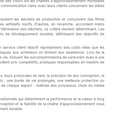
ente des chocs sur les chaînes d'approvisionnement mondiales
e communication claire avec leurs clients concernant les délais
éduisent les déchets de production et conçoivent des filtres
 les adhésifs nocifs. D'autres, en revanche, accordent moins
'élimination des déchets, ce critère devient déterminant. Les
rts de développement durable, définissent des objectifs de
 service client réactif représentent des coûts réels que les
isques aux acheteurs en limitant leur assistance. Lors de la
 de vie, incluant les surconsommations de carburant dues à une
ncilient prix compétitifs, pratiques responsables en matière de
s, leurs protocoles de test, la précision de leur conception, le
s : une durée de vie prolongée, une meilleure protection du
e de chaque aspect : maîtrise des processus, choix du média
pérationnels qui déterminent la performance et la valeur à long
nception et la fiabilité de la chaîne d'approvisionnement vous
ement durable.