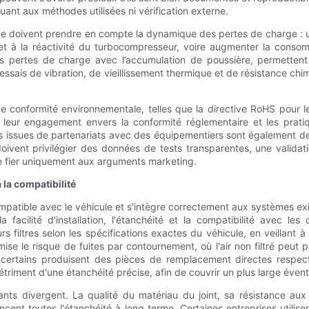
ant aux méthodes utilisées ni vérification externe.
nce doivent prendre en compte la dynamique des pertes de charge : un 
et à la réactivité du turbocompresseur, voire augmenter la consom
des pertes de charge avec l’accumulation de poussière, permettent d
essais de vibration, de vieillissement thermique et de résistance chim
 de conformité environnementale, telles que la directive RoHS pou
ur engagement envers la conformité réglementaire et les pratiqu
s issues de partenariats avec des équipementiers sont également d
s doivent privilégier des données de tests transparentes, une valid
 se fier uniquement aux arguments marketing.
 la compatibilité
st compatible avec le véhicule et s'intègre correctement aux systèmes 
facilité d'installation, l'étanchéité et la compatibilité avec les 
filtres selon les spécifications exactes du véhicule, en veillant à 
se le risque de fuites par contournement, où l'air non filtré peut p
certains produisent des pièces de remplacement directes respecta
riment d'une étanchéité précise, afin de couvrir un plus large éventa
cants divergent. La qualité du matériau du joint, sa résistance a
uencent toutes l'étanchéité à long terme. Certaines entreprises util