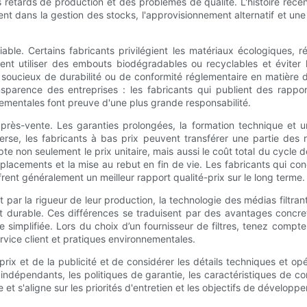
 retards de production et des problèmes de qualité. L'histoire réc
ent dans la gestion des stocks, l'approvisionnement alternatif et un
able. Certains fabricants privilégient les matériaux écologiques, r
euvent utiliser des embouts biodégradables ou recyclables et éviter
soucieux de durabilité ou de conformité réglementaire en matière d
nsparence des entreprises : les fabricants qui publient des rappo
ementales font preuve d'une plus grande responsabilité.
après-vente. Les garanties prolongées, la formation technique et un
erse, les fabricants à bas prix peuvent transférer une partie des r
e non seulement le prix unitaire, mais aussi le coût total du cycle
mplacements et la mise au rebut en fin de vie. Les fabricants qui co
ent généralement un meilleur rapport qualité-prix sur le long terme.
 par la rigueur de leur production, la technologie des médias filtrant
 durable. Ces différences se traduisent par des avantages concret
simplifiée. Lors du choix d’un fournisseur de filtres, tenez compt
service client et pratiques environnementales.
u prix et de la publicité et de considérer les détails techniques et o
 indépendants, les politiques de garantie, les caractéristiques de co
et s'aligne sur les priorités d'entretien et les objectifs de développ