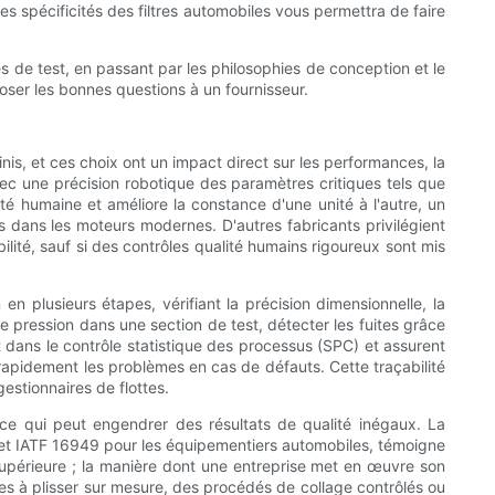
 spécificités des filtres automobiles vous permettra de faire
es de test, en passant par les philosophies de conception et le
poser les bonnes questions à un fournisseur.
is, et ces choix ont un impact direct sur les performances, la
vec une précision robotique des paramètres critiques tels que
lité humaine et améliore la constance d'une unité à l'autre, un
es dans les moteurs modernes. D'autres fabricants privilégient
ilité, sauf si des contrôles qualité humains rigoureux sont mis
n plusieurs étapes, vérifiant la précision dimensionnelle, la
de pression dans une section de test, détecter les fuites grâce
nt dans le contrôle statistique des processus (SPC) et assurent
e rapidement les problèmes en cas de défauts. Cette traçabilité
estionnaires de flottes.
, ce qui peut engendrer des résultats de qualité inégaux. La
TS et IATF 16949 pour les équipementiers automobiles, témoigne
é supérieure ; la manière dont une entreprise met en œuvre son
s à plisser sur mesure, des procédés de collage contrôlés ou