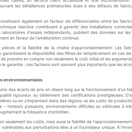
anties claires, un service client accessible et une documentation 
uvrant les défaillances prématurées dues à des défauts de fabricat
 constituent également un facteur de différenciation entre les fabr
chnique réactive contribuent à garantir des installations correct
s laboratoires d'essais indépendants, publient des données sur les
ent en faveur de l'amélioration continue.
s pièces et la fiabilité de la chaîne d'approvisionnement. Les fab
 garantissent la disponibilité des filtres de remplacement en cas de be
ant de prendre en compte non seulement le coût initial et les argumen
 de la garantie ; ces facteurs sont souvent plus importants que les 
ues environnementales
sons des écarts de prix en disent long sur le fonctionnement d'un fabr
ualité rigoureux ou détiennent des certifications prestigieuses. D'a
ères ou en s'implantant dans des régions où les coûts de production 
 – moteurs puissants, environnements difficiles ou véhicules à ki
augmentant la fréquence d'entretien.
n seulement les coûts, mais aussi la fiabilité de l'approvisionnement
 vulnérables aux perturbations liées à un fournisseur unique. À l'in