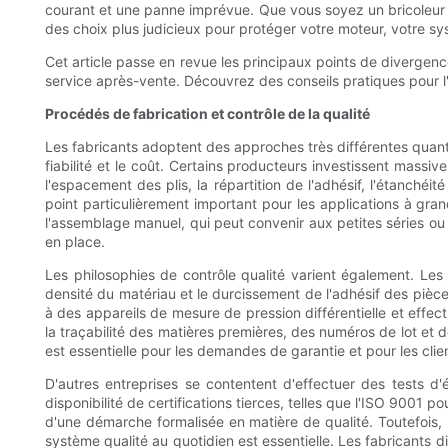
courant et une panne imprévue. Que vous soyez un bricoleur p
des choix plus judicieux pour protéger votre moteur, votre sy
Cet article passe en revue les principaux points de divergence
service après-vente. Découvrez des conseils pratiques pour l'a
Procédés de fabrication et contrôle de la qualité
Les fabricants adoptent des approches très différentes quant 
fiabilité et le coût. Certains producteurs investissent mass
l'espacement des plis, la répartition de l'adhésif, l'étanchéi
point particulièrement important pour les applications à gran
l'assemblage manuel, qui peut convenir aux petites séries ou a
en place.
Les philosophies de contrôle qualité varient également. Les 
densité du matériau et le durcissement de l'adhésif des pièces
à des appareils de mesure de pression différentielle et effect
la traçabilité des matières premières, des numéros de lot et d
est essentielle pour les demandes de garantie et pour les clie
D'autres entreprises se contentent d'effectuer des tests d'
disponibilité de certifications tierces, telles que l'ISO 900
d'une démarche formalisée en matière de qualité. Toutefois, l
système qualité au quotidien est essentielle. Les fabricant