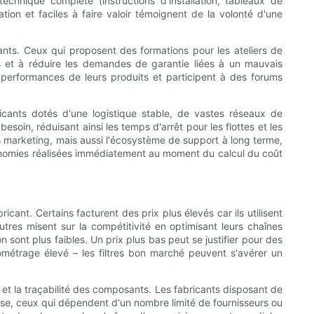
technique complète (instructions d'installation, tableaux de
ion et faciles à faire valoir témoignent de la volonté d'une
icants. Ceux qui proposent des formations pour les ateliers de
es et à réduire les demandes de garantie liées à un mauvais
 performances de leurs produits et participent à des forums
ricants dotés d'une logistique stable, de vastes réseaux de
soin, réduisant ainsi les temps d'arrêt pour les flottes et les
ts marketing, mais aussi l'écosystème de support à long terme,
économies réalisées immédiatement au moment du calcul du coût
icant. Certains facturent des prix plus élevés car ils utilisent
utres misent sur la compétitivité en optimisant leurs chaînes
sont plus faibles. Un prix plus bas peut se justifier pour des
lométrage élevé – les filtres bon marché peuvent s'avérer un
 et la traçabilité des composants. Les fabricants disposant de
verse, ceux qui dépendent d'un nombre limité de fournisseurs ou