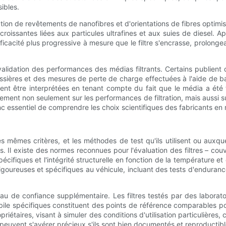
ibles.
on de revêtements de nanofibres et d'orientations de fibres optimisées
roissantes liées aux particules ultrafines et aux suies de diesel. 
efficacité plus progressive à mesure que le filtre s'encrasse, prolong
idation des performances des médias filtrants. Certains publient de
ssières et des mesures de perte de charge effectuées à l'aide de ba
t être interprétées en tenant compte du fait que le média a été te
lement non seulement sur les performances de filtration, mais aussi
 donc essentiel de comprendre les choix scientifiques des fabricants en
 mêmes critères, et les méthodes de test qu'ils utilisent ou auxque
es. Il existe des normes reconnues pour l'évaluation des filtres – couv
fiques et l'intégrité structurelle en fonction de la température et 
rigoureuses et spécifiques au véhicule, incluant des tests d'enduranc
eau de confiance supplémentaire. Les filtres testés par des laborat
mobile spécifiques constituent des points de référence comparables po
iétaires, visant à simuler des conditions d'utilisation particulière
uvent s'avérer précieux s'ils sont bien documentés et reproductibles