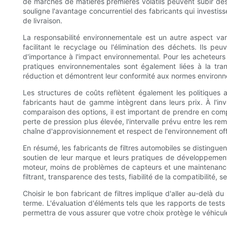
de marchés de matières premières volatils peuvent subir des
souligne l'avantage concurrentiel des fabricants qui investiss
de livraison.
La responsabilité environnementale est un autre aspect vari
facilitant le recyclage ou l'élimination des déchets. Ils p
d'importance à l'impact environnemental. Pour les acheteurs 
pratiques environnementales sont également liées à la tra
réduction et démontrent leur conformité aux normes environn
Les structures de coûts reflètent également les politiques 
fabricants haut de gamme intègrent dans leurs prix. À l'inv
comparaison des options, il est important de prendre en compt
perte de pression plus élevée, l'intervalle prévu entre les re
chaîne d'approvisionnement et respect de l'environnement offr
En résumé, les fabricants de filtres automobiles se distinguent
soutien de leur marque et leurs pratiques de développement
moteur, moins de problèmes de capteurs et une maintenance 
filtrant, transparence des tests, fiabilité de la compatibilité, 
Choisir le bon fabricant de filtres implique d'aller au-delà d
terme. L'évaluation d'éléments tels que les rapports de tests
permettra de vous assurer que votre choix protège le véhicule 