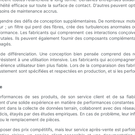
héité efficace sur toute la surface de contact. D'autres peuvent op
esoins de maintenance accrus.
endre des défis de conception supplémentaires. De nombreux moteur
; un filtre qui perd des fibres, crée des turbulences anormales ou
mance. Les fabricants qui comprennent ces interactions conçoivent 
s brutales. Ils peuvent également fournir des composants complémenta
magés.
eur de différenciation. Une conception bien pensée comprend des re
résistent à une utilisation intensive. Les fabricants qui accompagne
rience utilisateur bien plus fiable. Lors de la comparaison des fabri
'ajustement sont spécifiées et respectées en production, et si les pe
ie
formances de ses produits, de son service client et de sa fiabili
ment d'une solide expérience en matière de performances constantes
nt dans la collecte de données terrain, collaborent avec des réseau
cis, étayés par des études empiriques. En cas de problème, leur in
 ou le remplacement de pièces.
oser des prix compétitifs, mais leur service après-vente est parfoi