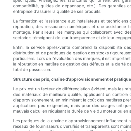
spécifiques. Privilégiez les fabricants qui offrent des gar
compatibilité, guides de dépannage, etc.). Des garanties co
entreprise d'assurer la qualité de ses produits.
La formation et l'assistance aux installateurs et techniciens
réparation, des ressources numériques et une assistance te
montage. Par ailleurs, les marques qui collaborent avec de
sectoriels témoignent de leur transparence et de leur engagem
Enfin, le service après-vente comprend la disponibilité de
distribution et de pratiques de gestion des stocks rigoureuses
particuliers. Lors de l'évaluation des marques, il est import
la réputation en matière de gestion des défauts et la clarté
total de possession.
Structure des prix, chaîne d'approvisionnement et pratiq
Le prix est un facteur de différenciation évident, mais les rai
des matériaux de meilleure qualité, appliquent un contrôle q
d'approvisionnement, en minimisant le coût des matières premi
applications peu exigeantes, mais pour des usages critiques
mauvais calcul en réduisant la durée de vie du moteur ou en 
Les pratiques de la chaîne d'approvisionnement influencent no
réseaux de fournisseurs diversifiés et transparents sont moins