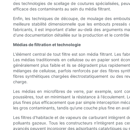
des technologies de scellage de coutures spécialisées, peuve
efficace des contaminants au sein du média filtrant.
Enfin, les techniques de découpe, de moulage des embouts et
meilleure stabilité dimensionnelle que les embouts pressés 
fabricants, il est important d'aller au-delà des arguments mar
d'une documentation détaillée sur la production et le contrôle q
Médias de filtration et technologie
L'élément central de tout filtre est son média filtrant. Les f
Les médias traditionnels en cellulose ou en papier sont éco
généralement plus faible et ils se dégradent plus rapidemen
mélanges de cellulose, parfois renforcés par des fibres synth
fibres synthétiques chargées électrostatiquement ou des rev
charge.
Les médias en microfibres de verre, par exemple, sont comp
poussières, tout en minimisant la résistance à l'écoulement. L
plus fines plus efficacement que par simple interception méca
les gros contaminants, tandis qu'une couche plus fine en aval c
Les filtres d'habitacle et de vapeurs de carburant intègrent 
polluants gazeux. Tous les constructeurs n'intègrent pas ces
avancés peuvent incorporer des adsorbants catalytiques ou s