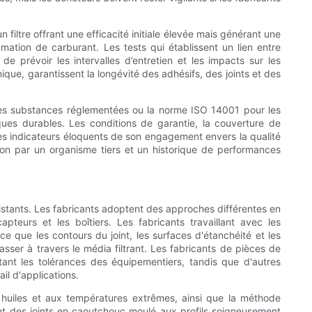
filtre offrant une efficacité initiale élevée mais générant une
mation de carburant. Les tests qui établissent un lien entre
e prévoir les intervalles d’entretien et les impacts sur les
ique, garantissent la longévité des adhésifs, des joints et des
r les substances réglementées ou la norme ISO 14001 pour les
es durables. Les conditions de garantie, la couverture de
es indicateurs éloquents de son engagement envers la qualité
ation par un organisme tiers et un historique de performances
existants. Les fabricants adoptent des approches différentes en
capteurs et les boîtiers. Les fabricants travaillant avec les
ce que les contours du joint, les surfaces d'étanchéité et les
asser à travers le média filtrant. Les fabricants de pièces de
nt les tolérances des équipementiers, tandis que d'autres
il d'applications.
ux huiles et aux températures extrêmes, ainsi que la méthode
isent des joints en caoutchouc moulé aux profils soigneusement