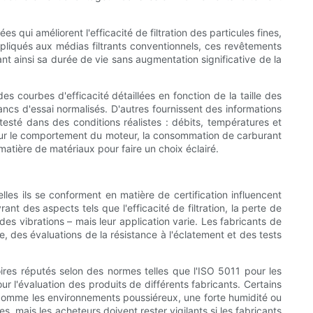
 qui améliorent l'efficacité de filtration des particules fines,
Appliqués aux médias filtrants conventionnels, ces revêtements
eant ainsi sa durée de vie sans augmentation significative de la
s courbes d'efficacité détaillées en fonction de la taille des
ncs d'essai normalisés. D'autres fournissent des informations
sté dans des conditions réalistes : débits, températures et
 sur le comportement du moteur, la consommation de carburant
 matière de matériaux pour faire un choix éclairé.
lles ils se conforment en matière de certification influencent
rant des aspects tels que l'efficacité de filtration, la perte de
des vibrations – mais leur application varie. Les fabricants de
e, des évaluations de la résistance à l'éclatement et des tests
oires réputés selon des normes telles que l'ISO 5011 pour les
ur l'évaluation des produits de différents fabricants. Certains
s, comme les environnements poussiéreux, une forte humidité ou
, mais les acheteurs doivent rester vigilants si les fabricants