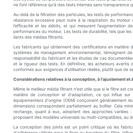
ne font référence qu'à des tests internes sans transparence qu
Au-delà de la filtration des particules, les tests de performa
résistance excessive peut nuire à la respiration du moteur 
l’efficacité et les débits, et qui mesurent l’augmentation 
performances du moteur. Les tests de durabilité, tels que les 
liants des médias filtrants.
Les fabricants qui obtiennent des certifications en matière
systèmes de management environnemental, témoignent de le
responsabilité du fabricant et les études de cas documentée
et la rigueur des tests. En définitive, les acheteurs averti
conformes aux exigences d'utilisation réelles, plutôt que de
Considérations relatives à la conception, à l'ajustement et à
Même le meilleur média filtrant n'est utile que si le filtre e
matière de conception et d'adaptation, ce qui influe sur la 
équipementiers d'origine (OEM) conçoivent généralement leurs 
dimensions correspondent parfaitement au boîtier. Cela minimi
rechange, quant à eux, adoptent des approches variées : 
proposent des modèles universels ou multi-compatibles, au dét
La conception des joints est un point critique où les fabri
d'adhérence utilisée pour le fixer au bouchon du filtre, infl