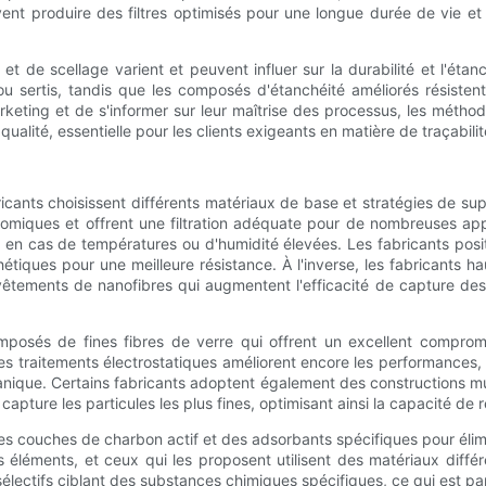
nt produire des filtres optimisés pour une longue durée de vie et 
 de scellage varient et peuvent influer sur la durabilité et l'étan
ou sertis, tandis que les composés d'étanchéité améliorés résistent
keting et de s'informer sur leur maîtrise des processus, les méthodes 
ualité, essentielle pour les clients exigeants en matière de traçabilité 
abricants choisissent différents matériaux de base et stratégies de sup
nomiques et offrent une filtration adéquate pour de nombreuses appl
t en cas de températures ou d'humidité élevées. Les fabricants posi
étiques pour une meilleure résistance. À l'inverse, les fabricants 
êtements de nanofibres qui augmentent l'efficacité de capture des
osés de fines fibres de verre qui offrent un excellent compromis 
es traitements électrostatiques améliorent encore les performances, ca
nique. Certains fabricants adoptent également des constructions mul
apture les particules les plus fines, optimisant ainsi la capacité de r
des couches de charbon actif et des adsorbants spécifiques pour élim
 éléments, et ceux qui les proposent utilisent des matériaux différ
électifs ciblant des substances chimiques spécifiques, ce qui est p