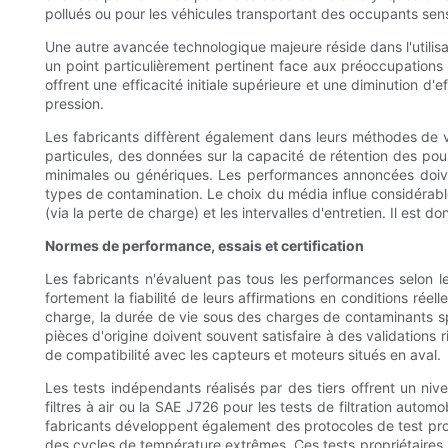
pollués ou pour les véhicules transportant des occupants sens
Une autre avancée technologique majeure réside dans l'utilisati
un point particulièrement pertinent face aux préoccupations c
offrent une efficacité initiale supérieure et une diminution d'
pression.
Les fabricants diffèrent également dans leurs méthodes de val
particules, des données sur la capacité de rétention des pou
minimales ou génériques. Les performances annoncées doiven
types de contamination. Le choix du média influe considérab
(via la perte de charge) et les intervalles d'entretien. Il est
Normes de performance, essais et certification
Les fabricants n'évaluent pas tous les performances selon les
fortement la fiabilité de leurs affirmations en conditions réell
charge, la durée de vie sous des charges de contaminants spéci
pièces d'origine doivent souvent satisfaire à des validations 
de compatibilité avec les capteurs et moteurs situés en aval.
Les tests indépendants réalisés par des tiers offrent un niv
filtres à air ou la SAE J726 pour les tests de filtration auto
fabricants développent également des protocoles de test propr
des cycles de température extrêmes. Ces tests propriétaires pe