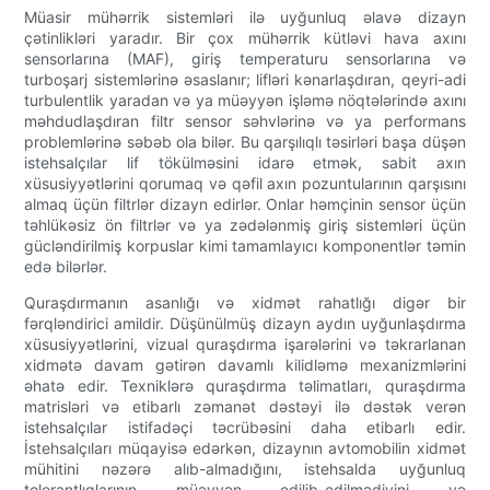
Müasir mühərrik sistemləri ilə uyğunluq əlavə dizayn
çətinlikləri yaradır. Bir çox mühərrik kütləvi hava axını
sensorlarına (MAF), giriş temperaturu sensorlarına və
turboşarj sistemlərinə əsaslanır; lifləri kənarlaşdıran, qeyri-adi
turbulentlik yaradan və ya müəyyən işləmə nöqtələrində axını
məhdudlaşdıran filtr sensor səhvlərinə və ya performans
problemlərinə səbəb ola bilər. Bu qarşılıqlı təsirləri başa düşən
istehsalçılar lif tökülməsini idarə etmək, sabit axın
xüsusiyyətlərini qorumaq və qəfil axın pozuntularının qarşısını
almaq üçün filtrlər dizayn edirlər. Onlar həmçinin sensor üçün
təhlükəsiz ön filtrlər və ya zədələnmiş giriş sistemləri üçün
gücləndirilmiş korpuslar kimi tamamlayıcı komponentlər təmin
edə bilərlər.
Quraşdırmanın asanlığı və xidmət rahatlığı digər bir
fərqləndirici amildir. Düşünülmüş dizayn aydın uyğunlaşdırma
xüsusiyyətlərini, vizual quraşdırma işarələrini və təkrarlanan
xidmətə davam gətirən davamlı kilidləmə mexanizmlərini
əhatə edir. Texniklərə quraşdırma təlimatları, quraşdırma
matrisləri və etibarlı zəmanət dəstəyi ilə dəstək verən
istehsalçılar istifadəçi təcrübəsini daha etibarlı edir.
İstehsalçıları müqayisə edərkən, dizaynın avtomobilin xidmət
mühitini nəzərə alıb-almadığını, istehsalda uyğunluq
tolerantlıqlarının müəyyən edilib-edilmədiyini və