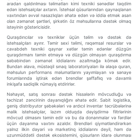
aradan qaldırılması təlimatları kimi texniki sənədlər təqdim
edən istehsalçılar axtarın. İstehsal qüsurlarından qaynaqlanan
vaxtından əvvəl nasazlıqları əhatə edən və iddia etmək asan
olan zəmanət şərtləri, şirkətin öz məhsullarına dəstək olmaq
istəyinin göstəricisidir.
Quraşdırıcılar və texniklər üçün təlim və dəstək də
istehsalçıları ayırır. Təmir sexi təlimi, rəqəmsal resurslar və
cavabdeh texniki qaynar xətlər təmin edənlər düzgün
quraşdırmanı təmin etməyə və düzgün olmayan quraşdırma
səbəbindən zəmanət iddialarını azaltmağa kömək edir.
Bundan əlavə, müstəqil sınaq laboratoriyaları ilə əlaqə quran,
məhsulun performans məlumatlarını yayımlayan və sənaye
forumlarında iştirak edən brendlər şəffaflıq və davamlı
inkişafa sadiqlik nümayiş etdirirlər.
Nəhayət, satış sonrası dəstək hissələrin mövcudluğu və
təchizat zəncirinin dayanıqlığını əhatə edir. Sabit logistika,
geniş distribyutor şəbəkələri və ardıcıl inventar təcrübələrinə
malik istehsalçılar, lazım olduqda dəyişdirmə filtrlərinin
mövcud olmasını təmin edir və bu da donanmalar və fərdlər
üçün dayanma vaxtını azaldır. Brendləri qiymətləndirərkən
yalnız ilkin dəyəri və marketinq iddialarını deyil, həm də
uzunmüddətli dəstək ekosistemini, qüsurların idarə olunması