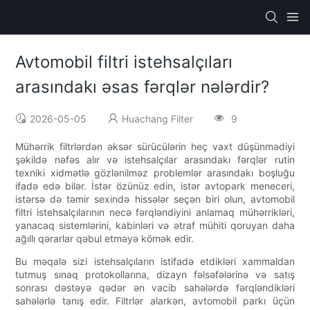
Avtomobil filtri istehsalçıları
arasındakı əsas fərqlər nələrdir?
2026-05-05
Huachang Filter
9
Mühərrik filtrlərdən əksər sürücülərin heç vaxt düşünmədiyi
şəkildə nəfəs alır və istehsalçılar arasındakı fərqlər rutin
texniki xidmətlə gözlənilməz problemlər arasındakı boşluğu
ifadə edə bilər. İstər özünüz edin, istər avtopark meneceri,
istərsə də təmir sexində hissələr seçən biri olun, avtomobil
filtri istehsalçılarının necə fərqləndiyini anlamaq mühərrikləri,
yanacaq sistemlərini, kabinləri və ətraf mühiti qoruyan daha
ağıllı qərarlar qəbul etməyə kömək edir.
Bu məqalə sizi istehsalçıların istifadə etdikləri xammaldan
tutmuş sınaq protokollarına, dizayn fəlsəfələrinə və satış
sonrası dəstəyə qədər ən vacib sahələrdə fərqləndikləri
sahələrlə tanış edir. Filtrlər alarkən, avtomobil parkı üçün