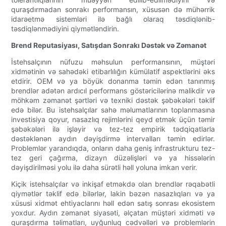
quraşdırmadan sonrakı performansın, xüsusən də mühərrik
idarəetmə sistemləri ilə bağlı olaraq təsdiqlənib-
təsdiqlənmədiyini qiymətləndirin.
Brend Reputasiyası, Satışdan Sonrakı Dəstək və Zəmanət
İstehsalçının nüfuzu məhsulun performansının, müştəri
xidmətinin və sahədəki etibarlılığın kümülatif aspektlərini əks
etdirir. OEM və ya böyük donanma təmin edən tanınmış
brendlər adətən ardıcıl performans göstəricilərinə malikdir və
möhkəm zəmanət şərtləri və texniki dəstək şəbəkələri təklif
edə bilər. Bu istehsalçılar sahə məlumatlarının toplanmasına
investisiya qoyur, nasazlıq rejimlərini qeyd etmək üçün təmir
şəbəkələri ilə işləyir və tez-tez empirik tədqiqatlarla
dəstəklənən aydın dəyişdirmə intervalları təmin edirlər.
Problemlər yarandıqda, onların daha geniş infrastrukturu tez-
tez geri çağırma, dizayn düzəlişləri və ya hissələrin
dəyişdirilməsi yolu ilə daha sürətli həll yoluna imkan verir.
Kiçik istehsalçılar və inkişaf etməkdə olan brendlər rəqabətli
qiymətlər təklif edə bilərlər, lakin bəzən nasazlıqları və ya
xüsusi xidmət ehtiyaclarını həll edən satış sonrası ekosistem
yoxdur. Aydın zəmanət siyasəti, əlçatan müştəri xidməti və
quraşdırma təlimatları, uyğunluq cədvəlləri və problemlərin