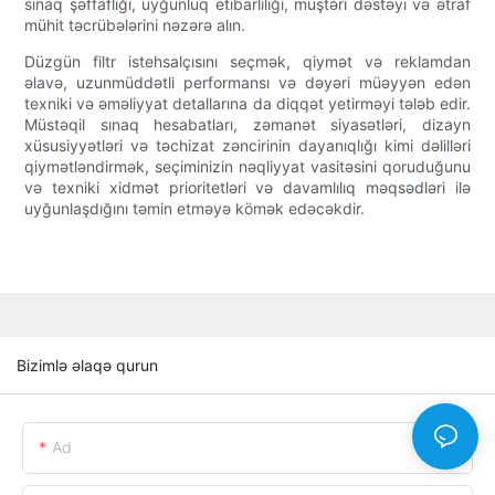
sınaq şəffaflığı, uyğunluq etibarlılığı, müştəri dəstəyi və ətraf
mühit təcrübələrini nəzərə alın.
Düzgün filtr istehsalçısını seçmək, qiymət və reklamdan
əlavə, uzunmüddətli performansı və dəyəri müəyyən edən
texniki və əməliyyat detallarına da diqqət yetirməyi tələb edir.
Müstəqil sınaq hesabatları, zəmanət siyasətləri, dizayn
xüsusiyyətləri və təchizat zəncirinin dayanıqlığı kimi dəlilləri
qiymətləndirmək, seçiminizin nəqliyyat vasitəsini qoruduğunu
və texniki xidmət prioritetləri və davamlılıq məqsədləri ilə
uyğunlaşdığını təmin etməyə kömək edəcəkdir.
Bizimlə əlaqə qurun
Ad