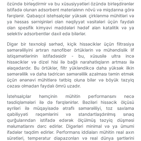
özündə birləşdirmir və bu xüsusiyyətləri özündə birləşdirənlər
istifadə olunan adsorbent materialının növü və miqdarına görə
fərqlənir. Qabaqcıl istehsalçılar yüksək çirklənmə mühitləri və
ya həssas sərnişinləri olan nəqliyyat vasitələri üçün faydalı
olan spesifik kimyəvi maddələri hədəf alan katalitik və ya
selektiv adsorbentlər daxil edə bilərlər.
Digər bir texnoloji sərhəd, kiçik hissəciklər üçün filtrasiya
səmərəliliyini artıran nanofiber örtüklərin və mühəndislik lif
istiqamətlərinin istifadəsidir - bu, xüsusilə ultra incə
hissəciklər və dizel hisi ilə bağlı narahatlıqların artması ilə
əlaqədardır. Bu örtüklər, filtr yükləndikcə daha yüksək ilkin
səmərəlilik və daha tədricən səmərəlilik azalması təmin etmək
üçün ənənəvi mühitlərə tətbiq oluna bilər və böyük təzyiq
cəzası olmadan faydalı ömrü uzadır.
İstehsalçılar həmçinin mühitin performansını necə
təsdiqləmələri ilə də fərqlənirlər. Bəziləri hissəcik ölçüsü
əyriləri ilə müqayisədə ətraflı səmərəliliyi, toz saxlama
qabiliyyəti rəqəmlərini və standartlaşdırılmış sınaq
qurğularından istifadə edərək ölçülmüş təzyiq düşməsi
məlumatlarını dərc edirlər. Digərləri minimal və ya ümumi
ifadələr təqdim edirlər. Performans iddiaları mühitin real axın
sürətləri, temperatur diapazonları və real dünya şərtlərini