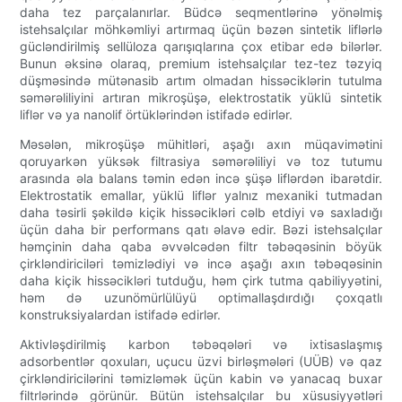
daha tez parçalanırlar. Büdcə seqmentlərinə yönəlmiş
istehsalçılar möhkəmliyi artırmaq üçün bəzən sintetik liflərlə
gücləndirilmiş sellüloza qarışıqlarına çox etibar edə bilərlər.
Bunun əksinə olaraq, premium istehsalçılar tez-tez təzyiq
düşməsində mütənasib artım olmadan hissəciklərin tutulma
səmərəliliyini artıran mikroşüşə, elektrostatik yüklü sintetik
liflər və ya nanolif örtüklərindən istifadə edirlər.
Məsələn, mikroşüşə mühitləri, aşağı axın müqavimətini
qoruyarkən yüksək filtrasiya səmərəliliyi və toz tutumu
arasında əla balans təmin edən incə şüşə liflərdən ibarətdir.
Elektrostatik emallar, yüklü liflər yalnız mexaniki tutmadan
daha təsirli şəkildə kiçik hissəcikləri cəlb etdiyi və saxladığı
üçün daha bir performans qatı əlavə edir. Bəzi istehsalçılar
həmçinin daha qaba əvvəlcədən filtr təbəqəsinin böyük
çirkləndiriciləri təmizlədiyi və incə aşağı axın təbəqəsinin
daha kiçik hissəcikləri tutduğu, həm çirk tutma qabiliyyətini,
həm də uzunömürlülüyü optimallaşdırdığı çoxqatlı
konstruksiyalardan istifadə edirlər.
Aktivləşdirilmiş karbon təbəqələri və ixtisaslaşmış
adsorbentlər qoxuları, uçucu üzvi birləşmələri (UÜB) və qaz
çirkləndiricilərini təmizləmək üçün kabin və yanacaq buxar
filtrlərində görünür. Bütün istehsalçılar bu xüsusiyyətləri