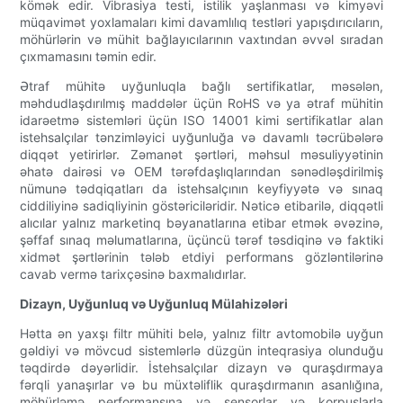
kömək edir. Vibrasiya testi, istilik yaşlanması və kimyəvi
müqavimət yoxlamaları kimi davamlılıq testləri yapışdırıcıların,
möhürlərin və mühit bağlayıcılarının vaxtından əvvəl sıradan
çıxmamasını təmin edir.
Ətraf mühitə uyğunluqla bağlı sertifikatlar, məsələn,
məhdudlaşdırılmış maddələr üçün RoHS və ya ətraf mühitin
idarəetmə sistemləri üçün ISO 14001 kimi sertifikatlar alan
istehsalçılar tənzimləyici uyğunluğa və davamlı təcrübələrə
diqqət yetirirlər. Zəmanət şərtləri, məhsul məsuliyyətinin
əhatə dairəsi və OEM tərəfdaşlıqlarından sənədləşdirilmiş
nümunə tədqiqatları da istehsalçının keyfiyyətə və sınaq
ciddiliyinə sadiqliyinin göstəriciləridir. Nəticə etibarilə, diqqətli
alıcılar yalnız marketinq bəyanatlarına etibar etmək əvəzinə,
şəffaf sınaq məlumatlarına, üçüncü tərəf təsdiqinə və faktiki
xidmət şərtlərinin tələb etdiyi performans gözləntilərinə
cavab vermə tarixçəsinə baxmalıdırlar.
Dizayn, Uyğunluq və Uyğunluq Mülahizələri
Hətta ən yaxşı filtr mühiti belə, yalnız filtr avtomobilə uyğun
gəldiyi və mövcud sistemlərlə düzgün inteqrasiya olunduğu
təqdirdə dəyərlidir. İstehsalçılar dizayn və quraşdırmaya
fərqli yanaşırlar və bu müxtəliflik quraşdırmanın asanlığına,
möhürləmə performansına və sensorlar və korpuslarla