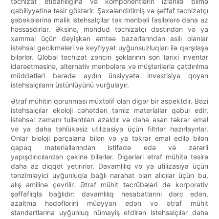
təchizat etibarlılığına və komponentlərin izlənilə bilmə
qabiliyyətinə təsir göstərir. Şaxələndirilmiş və şəffaf təchizatçı
şəbəkələrinə malik istehsalçılar tək mənbəli fasilələrə daha az
həssasdırlar. Əksinə, məhdud təchizatçı dəstindən və ya
xammal üçün dəyişkən əmtəə bazarlarından asılı olanlar
istehsal gecikmələri və keyfiyyət uyğunsuzluqları ilə qarşılaşa
bilərlər. Qlobal təchizat zənciri şoklarının son tarixi inventar
idarəetməsinə, alternativ mənbələrə və müştərilərlə çatdırılma
müddətləri barədə aydın ünsiyyətə investisiya qoyan
istehsalçıların üstünlüyünü vurğulayır.
Ətraf mühitin qorunması müxtəlif olan digər bir aspektdir. Bəzi
istehsalçılar ekoloji cəhətdən təmiz materiallar qəbul edir,
istehsal zamanı tullantıları azaldır və daha asan təkrar emal
və ya daha təhlükəsiz utilizasiya üçün filtrlər hazırlayırlar.
Onlar bioloji parçalana bilən və ya təkrar emal edilə bilən
qapaq materiallarından istifadə edə və zərərli
yapışdırıcılardan çəkinə bilərlər. Digərləri ətraf mühitə təsirə
daha az diqqət yetirirlər. Davamlılıq və ya utilizasiya üçün
tənzimləyici uyğunluqla bağlı narahat olan alıcılar üçün bu,
alış amilinə çevrilir. Ətraf mühit təcrübələri də korporativ
şəffaflıqla bağlıdır: davamlılıq hesabatlarını dərc edən,
azaltma hədəflərini müəyyən edən və ətraf mühit
standartlarına uyğunluq nümayiş etdirən istehsalçılar daha