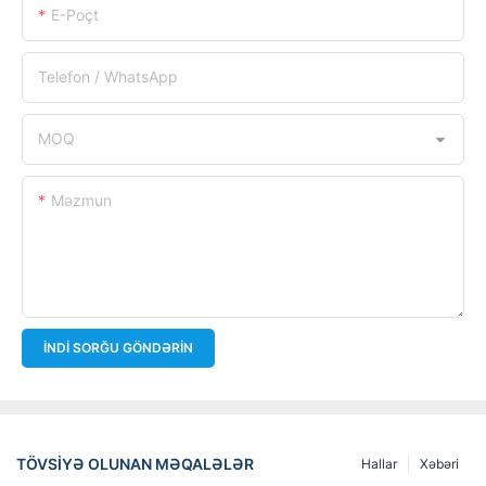
E-Poçt
Telefon / WhatsApp
MOQ
Məzmun
İNDI SORĞU GÖNDƏRIN
TÖVSIYƏ OLUNAN MƏQALƏLƏR
Hallar
Xəbəri