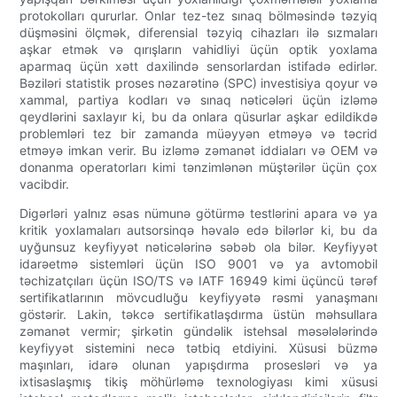
protokolları qururlar. Onlar tez-tez sınaq bölməsində təzyiq
düşməsini ölçmək, diferensial təzyiq cihazları ilə sızmaları
aşkar etmək və qırışların vahidliyi üçün optik yoxlama
aparmaq üçün xətt daxilində sensorlardan istifadə edirlər.
Bəziləri statistik proses nəzarətinə (SPC) investisiya qoyur və
xammal, partiya kodları və sınaq nəticələri üçün izləmə
qeydlərini saxlayır ki, bu da onlara qüsurlar aşkar edildikdə
problemləri tez bir zamanda müəyyən etməyə və təcrid
etməyə imkan verir. Bu izləmə zəmanət iddiaları və OEM və
donanma operatorları kimi tənzimlənən müştərilər üçün çox
vacibdir.
Digərləri yalnız əsas nümunə götürmə testlərini apara və ya
kritik yoxlamaları autsorsinqə həvalə edə bilərlər ki, bu da
uyğunsuz keyfiyyət nəticələrinə səbəb ola bilər. Keyfiyyət
idarəetmə sistemləri üçün ISO 9001 və ya avtomobil
təchizatçıları üçün ISO/TS və IATF 16949 kimi üçüncü tərəf
sertifikatlarının mövcudluğu keyfiyyətə rəsmi yanaşmanı
göstərir. Lakin, təkcə sertifikatlaşdırma üstün məhsullara
zəmanət vermir; şirkətin gündəlik istehsal məsələlərində
keyfiyyət sistemini necə tətbiq etdiyini. Xüsusi büzmə
maşınları, idarə olunan yapışdırma prosesləri və ya
ixtisaslaşmış tikiş möhürləmə texnologiyası kimi xüsusi