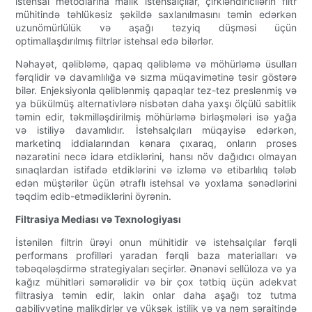
istehsal metodlarına malik istehsalçılar, çirkləndiricilərin filtr
mühitində təhlükəsiz şəkildə saxlanılmasını təmin edərkən
uzunömürlülük və aşağı təzyiq düşməsi üçün
optimallaşdırılmış filtrlər istehsal edə bilərlər.
Nəhayət, qəlibləmə, qapaq qəlibləmə və möhürləmə üsulları
fərqlidir və davamlılığa və sızma müqavimətinə təsir göstərə
bilər. Enjeksiyonla qəliblənmiş qapaqlar tez-tez preslənmiş və
ya bükülmüş alternativlərə nisbətən daha yaxşı ölçülü sabitlik
təmin edir, təkmilləşdirilmiş möhürləmə birləşmələri isə yağa
və istiliyə davamlıdır. İstehsalçıları müqayisə edərkən,
marketinq iddialarından kənara çıxaraq, onların proses
nəzarətini necə idarə etdiklərini, hansı növ dağıdıcı olmayan
sınaqlardan istifadə etdiklərini və izləmə və etibarlılıq tələb
edən müştərilər üçün ətraflı istehsal və yoxlama sənədlərini
təqdim edib-etmədiklərini öyrənin.
Filtrasiya Mediası və Texnologiyası
İstənilən filtrin ürəyi onun mühitidir və istehsalçılar fərqli
performans profilləri yaradan fərqli baza materialları və
təbəqələşdirmə strategiyaları seçirlər. Ənənəvi sellüloza və ya
kağız mühitləri səmərəlidir və bir çox tətbiq üçün adekvat
filtrasiya təmin edir, lakin onlar daha aşağı toz tutma
qabiliyyətinə malikdirlər və yüksək istilik və ya nəm şəraitində