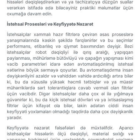
hissələri dəqiqləşdirərkən və ya təchizatçıya düzgün suallar
verərkən istifadə edə biləcəyiniz praktiki məlumatlar üçün
oxumağa davam edin.
İstehsal Prosesləri və Keyfiyyətə Nəzarət
İstehsalçılar xammalı hazır filtrlərə çevirən əsas proseslərə
yanaşmalarında kəskin şəkildə fərqlənirlər və bu seçimlər
performans, etibarlılıq və qiymət baxımından dəyişir. Bəzi
istehsalçılar robot dəqiqliyi ilə qırış aralığı, yapışqan
paylanması, möhürləmə bütövlüyü və qapağın yapışması kimi
vacib parametrləri idarə edən avtomatlaşdırılmış istehsal
xətlərinə böyük sərmayə qoyurlar. Bu avtomatlaşdırma insan
dəyişkənliyini azaldır və vahiddən vahidə ardıcıllığı artıra bilər
ki, bu da xüsusilə yüksək həcmli tətbiqlər və ya müasir
mühərriklərdə sərt tolerantlıqlara cavab verməli olan filtrlər
üçün vacibdir. Digər istehsalçılar daha çox əl ilə yığılmaya
güvənirlər ki, bu da kiçik istehsal dövrləri və ya ixtisaslaşmış
filtrlər üçün kifayət ola bilər, lakin adətən ciddi insan
keyfiyyəti yoxlamaları olmadığı təqdirdə daha çox dəyişkənlik
yaradır.
Keyfiyyətə nəzarət fəlsəfələri də müxtəlifdir. Aparıcı
istehsalçılar hissələrin ölçü dəqiqliyi, material sıxlığı və
yapışqan bərkiməsi üçün yoxlanıldığı çoxmərhələli yoxlama