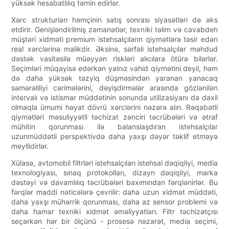
yüksək hesabatlılıq təmin edirlər.
Xərc strukturları həmçinin satış sonrası siyasətləri də əks
etdirir. Genişləndirilmiş zəmanətlər, texniki təlim və cavabdeh
müştəri xidməti premium istehsalçıların qiymətlərə təsir edən
real xərclərinə malikdir. Əksinə, sərfəli istehsalçılar məhdud
dəstək vasitəsilə müəyyən riskləri alıcılara ötürə bilərlər.
Seçimləri müqayisə edərkən yalnız vahid qiymətini deyil, həm
də daha yüksək təzyiq düşməsindən yaranan yanacaq
səmərəliliyi cərimələrini, dəyişdirmələr arasında gözlənilən
intervalı və istismar müddətinin sonunda utilizasiyanı da daxil
olmaqla ümumi həyat dövrü xərclərini nəzərə alın. Rəqabətli
qiymətləri məsuliyyətli təchizat zənciri təcrübələri və ətraf
mühitin qorunması ilə balanslaşdıran istehsalçılar
uzunmüddətli perspektivdə daha yaxşı dəyər təklif etməyə
meyllidirlər.
Xülasə, avtomobil filtrləri istehsalçıları istehsal dəqiqliyi, media
texnologiyası, sınaq protokolları, dizayn dəqiqliyi, marka
dəstəyi və davamlılıq təcrübələri baxımından fərqlənirlər. Bu
fərqlər maddi nəticələrə çevrilir: daha uzun xidmət müddəti,
daha yaxşı mühərrik qorunması, daha az sensor problemi və
daha hamar texniki xidmət əməliyyatları. Filtr təchizatçısı
seçərkən hər bir ölçünü - prosesə nəzarət, media seçimi,