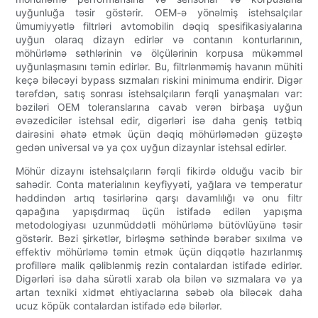
uyğunluğa təsir göstərir. OEM-ə yönəlmiş istehsalçılar
ümumiyyətlə filtrləri avtomobilin dəqiq spesifikasiyalarına
uyğun olaraq dizayn edirlər və contanın konturlarının,
möhürləmə səthlərinin və ölçülərinin korpusa mükəmməl
uyğunlaşmasını təmin edirlər. Bu, filtrlənməmiş havanın mühiti
keçə biləcəyi bypass sızmaları riskini minimuma endirir. Digər
tərəfdən, satış sonrası istehsalçıların fərqli yanaşmaları var:
bəziləri OEM toleranslarına cavab verən birbaşa uyğun
əvəzedicilər istehsal edir, digərləri isə daha geniş tətbiq
dairəsini əhatə etmək üçün dəqiq möhürləmədən güzəştə
gedən universal və ya çox uyğun dizaynlar istehsal edirlər.
Möhür dizaynı istehsalçıların fərqli fikirdə olduğu vacib bir
sahədir. Conta materialının keyfiyyəti, yağlara və temperatur
həddindən artıq təsirlərinə qarşı davamlılığı və onu filtr
qapağına yapışdırmaq üçün istifadə edilən yapışma
metodologiyası uzunmüddətli möhürləmə bütövlüyünə təsir
göstərir. Bəzi şirkətlər, birləşmə səthində bərabər sıxılma və
effektiv möhürləmə təmin etmək üçün diqqətlə hazırlanmış
profillərə malik qəliblənmiş rezin contalardan istifadə edirlər.
Digərləri isə daha sürətli xarab ola bilən və sızmalara və ya
artan texniki xidmət ehtiyaclarına səbəb ola biləcək daha
ucuz köpük contalardan istifadə edə bilərlər.