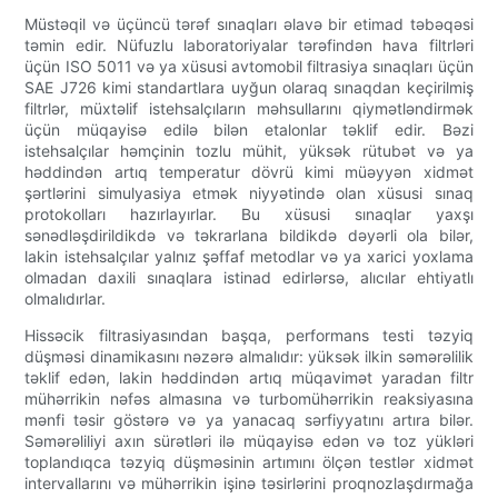
Müstəqil və üçüncü tərəf sınaqları əlavə bir etimad təbəqəsi
təmin edir. Nüfuzlu laboratoriyalar tərəfindən hava filtrləri
üçün ISO 5011 və ya xüsusi avtomobil filtrasiya sınaqları üçün
SAE J726 kimi standartlara uyğun olaraq sınaqdan keçirilmiş
filtrlər, müxtəlif istehsalçıların məhsullarını qiymətləndirmək
üçün müqayisə edilə bilən etalonlar təklif edir. Bəzi
istehsalçılar həmçinin tozlu mühit, yüksək rütubət və ya
həddindən artıq temperatur dövrü kimi müəyyən xidmət
şərtlərini simulyasiya etmək niyyətində olan xüsusi sınaq
protokolları hazırlayırlar. Bu xüsusi sınaqlar yaxşı
sənədləşdirildikdə və təkrarlana bildikdə dəyərli ola bilər,
lakin istehsalçılar yalnız şəffaf metodlar və ya xarici yoxlama
olmadan daxili sınaqlara istinad edirlərsə, alıcılar ehtiyatlı
olmalıdırlar.
Hissəcik filtrasiyasından başqa, performans testi təzyiq
düşməsi dinamikasını nəzərə almalıdır: yüksək ilkin səmərəlilik
təklif edən, lakin həddindən artıq müqavimət yaradan filtr
mühərrikin nəfəs almasına və turbomühərrikin reaksiyasına
mənfi təsir göstərə və ya yanacaq sərfiyyatını artıra bilər.
Səmərəliliyi axın sürətləri ilə müqayisə edən və toz yükləri
toplandıqca təzyiq düşməsinin artımını ölçən testlər xidmət
intervallarını və mühərrikin işinə təsirlərini proqnozlaşdırmağa