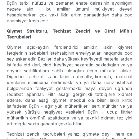
üçün tarixi nüfuzu və zəmanət əhatə dairəsinin aydınlığını
nəzərə alın - bu amillər ümumi mülkiyyət dəyəri
hesablanarkən çox vaxt ilkin artım qənaətindən daha çox
əhəmiyyət kəsb edir.
Qiymət Strukturu, Təchizat Zənciri və Ətraf Mühit
Təcrübələri
Qiymət açıq-aydın fərqləndirici amildir, lakin qiymət
fərqlərinin səbəbləri istehsalçının əməliyyatları haqqında çox
şey aşkar edir. Bəziləri daha yüksək keyfiyyətli materiallardan
istifadə etdikləri, ciddi keyfiyyət nəzarətini saxladıqları və ya
dəyərli sertifikatlara sahib olduqları üçün mükafat alırlar.
Digərləri təchizat zəncirlərini optimallaşdırmaqla, material
xərclərini minimuma endirməklə və ya daha ucuz istehsal
bölgələrində fəaliyyət göstərməklə maya dəyəri uğrunda
rəqabət aparırlar. Filtr aşağı gərginlikli tətbiqlərə xidmət
edərsə, daha aşağı qiymət məqbul ola bilər, lakin kritik
istifadələr üçün - ağır yük mühərrikləri, sərt mühitlər və ya
yüksək yürüşlü nəqliyyat vasitələri üçün - ucuz filtrlər
mühərrikin ömrünü azaltdıqda və ya texniki xidmət tezliyini
artırdıqda saxta qənaətə çevrilə bilər.
Təchizat zənciri təcrübələri yalnız qiymətə deyil, həm də