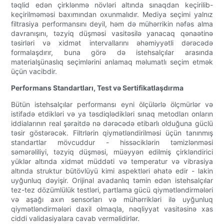
təqlid edən çirklənmə növləri altında sınaqdan keçirilib-
keçirilməməsi baxımından oxunmalıdır. Mediya seçimi yalnız
filtrasiya performansını deyil, həm də mühərrikin nəfəs alma
davranışını, təzyiq düşməsi vasitəsilə yanacaq qənaətinə
təsirləri və xidmət intervallarını əhəmiyyətli dərəcədə
formalaşdırır, buna görə də istehsalçılar arasında
materialşünaslıq seçimlərini anlamaq məlumatlı seçim etmək
üçün vacibdir.
Performans Standartları, Test və Sertifikatlaşdırma
Bütün istehsalçılar performansı eyni ölçülərlə ölçmürlər və
istifadə etdikləri və ya təsdiqlədikləri sınaq metodları onların
iddialarının real şəraitdə nə dərəcədə etibarlı olduğuna güclü
təsir göstərəcək. Filtrlərin qiymətləndirilməsi üçün tanınmış
standartlar mövcuddur - hissəciklərin təmizlənməsi
səmərəliliyi, təzyiq düşməsi, müəyyən edilmiş çirkləndirici
yüklər altında xidmət müddəti və temperatur və vibrasiya
altında struktur bütövlüyü kimi aspektləri əhatə edir - lakin
uyğunluq dəyişir. Orijinal avadanlıq təmin edən istehsalçılar
tez-tez dözümlülük testləri, partlama gücü qiymətləndirmələri
və aşağı axın sensorları və mühərrikləri ilə uyğunluq
qiymətləndirmələri daxil olmaqla, nəqliyyat vasitəsinə xas
ciddi validasiyalara cavab verməlidirlər.