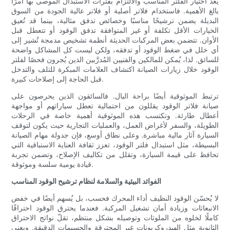
يُعد اختيار الفلتر المناسب والالتزام بفترات الاستبدال الموصى بها أمرًا
بالغ الأهمية. فاستخدام فلاتر أصلية أو فلاتر عالية الجودة من السوق
البديلة يضمن ترشيحًا مناسبًا وخصائص تدفق مثالية، بينما قد تُعيق
الخيارات الأقل تكلفة أو غير المتوافقة تدفق الوقود أو تتعطل قبل
الأوان. تتضمن بعض المركبات الحديثة أنظمة تشخيص مدمجة تُشير إلى
أي خلل في ضغط الوقود أو تدفقه، ولكن ليست كل المشاكل واضحة
للسائق. لذا، يُمكن للمالكين والفنيين المُدرَّبين الذين يُجرون فحصًا لفلتر
الوقود خلال زيارات الصيانة اكتشاف العلامات المبكرة للتلف والتدخل
قبل الحاجة إلى إصلاحات كبيرة.
ترتبط الموثوقية أيضًا براحة البال. فالسائقون الذين يحرصون على
صيانة فلاتر الوقود يقللون من احتمالية تعطل سياراتهم أو مواجهة
أعطال طارئة. وتكتسب هذه الموثوقية أهمية خاصة في الرحلات
الطويلة، والسفر لأغراض العمل، والعمليات التجارية حيث يكون لتوقف
السيارة آثار مالية مباشرة. وعلى نطاق أوسع، فإن جدولة مهام الصيانة
البسيطة، مثل استبدال فلتر الوقود، تعزز ثقافة العناية الاستباقية التي
تحافظ على قيمة السيارة، وتقلل من تكاليف الإصلاح، وتضمن تجربة
قيادة يومية سلسة وموثوقة.
الفوائد البيئية والسلامة لنظام ترشيح الوقود المناسب
لا يُحسّن الوقود النظيف أداء المحرك فحسب، بل يُسهم أيضًا في خفض
الانبعاثات وزيادة أمان تشغيل المركبة. فعندما يحترق الوقود احتراقًا
كاملًا لخلوه من الملوثات وتوصيله بشكل منتظم، تقلّ نواتج الاحتراق
الثانوية مثل الهيدروكربونات غير المحترقة والجسيمات الدقيقة. ويعني