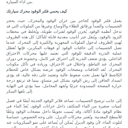
من أداء السيارة.
كيف يحمي فلتر الوقود محرك سيارتك
يعمل فلتر الوقود كحاجز بين خزان الوقود والمحرك، حيث يحجز
الجسيمات والصدأ ورقائق الطلاء والأوساخ وغيرها من الملوثات التي قد
تدخل أنظمة الوقود. يُخزن الوقود لفترات طويلة، ويُخلط في محطات
التزود بالوقود، ويُنقل عبر أنابيب معدنية قابلة للتآكل؛ كل هذه الظروف
تُهيئ الظروف لدخول الملوثات المجهرية والكبيرة إلى المحرك. عندما
تصل الجسيمات إلى حاقنات الوقود أو فوهات المكربن، فإنها تُعطل
عملية التذرية الدقيقة للوقود التي تعتمد عليها محركات الاحتراق
الداخلي. يؤدي ضعف التذرية إلى احتراق غير كامل، وخشونة في دوران
المحرك عند التباطؤ، واختلال في الاحتراق، وزيادة في تآكل مكونات
المحرك. تُعد الحاقنات ومضخات الوقود عرضة بشكل خاص للحطام
الكاشط لأنها تعمل تحت ضغوط عالية وتعتمد على دقة عالية. قد يؤدي
انسداد الحاقن إلى رش الوقود بشكل غير متساوٍ، بينما قد ترتفع درجة
حرارة المضخة المسدودة جزئيًا وتُجهد المحامل، مما يؤدي في النهاية
إلى تلفها المبكر.
إلى جانب ترشيح الجسيمات، تساعد فلاتر الوقود الحديثة أيضًا في فصل
كميات صغيرة من الماء المتكثف داخل خزانات الوقود. يُعدّ الماء في
نظام الوقود مادةً أكالة، وقد يُسبب تجويفًا داخل مضخات الوقود وتلفًا
للأسطح المعدنية. وتُعتبر محركات الديزل، على وجه الخصوص، حساسةً
لتلوث الماء، لأن وقود الديزل يُمكن أن يُساعد على نمو الميكروبات عند
وجود الماء، مما يُنتج رواسب وأحماضًا تُلحق المزيد من الضرر