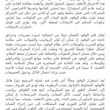
هذا الاحتراق الأنظف حصول المحول الحفاز وأنظمة معالجة العادم على
تركيبة عادم أكثر استقرارًا، مما يُحسّن كفاءتها وعمرها الافتراضي. أما
المحركات التي تعمل بخليط وقود غني أو تُعاني من خلل في الاحتراق
نتيجة تلوث نظام الوقود، فتُنتج كميات أكبر من الملوثات، مما يُعرّض
مكونات التحكم في الانبعاثات لضغط أكبر، وقد يؤدي إلى فشل
اختبارات الانبعاثات.
يُقلل فلتر الوقود المُصان جيدًا من احتمالية حدوث تسريبات وحرائق
ناتجة عن الوقود. إذ يُمكن أن تُؤثر الرواسب والشوائب على سلامة
موانع التسرب والوصلات داخل نظام الوقود، مما يُسبب تسريبات بطيئة
تُشكل خطرًا حقيقيًا للحريق إذا وصلت إلى أجزاء المحرك الساخنة.
ومن خلال ضمان احتجاز الملوثات والحفاظ على استقرار ضغط النظام،
يُساهم فلتر الوقود في الحفاظ على سلامة موانع التسرب والخراطيم
والوصلات. وتُعد هذه الفائدة غير المباشرة في مجال السلامة بالغة
الأهمية، لا سيما في المركبات القديمة أو تلك المُعرضة لبيئات قاسية
حيث يزداد احتمال التآكل ودخول الجسيمات.
يُعد استقرار الوقود مجالًا آخر تلعب فيه عملية الترشيح دورًا هامًا.
فالوقود المخلوط بالإيثانول يجذب الرطوبة، وقد يُؤدي في ظروف معينة
إلى انفصال الطور أو نمو الميكروبات. تُنتج هذه الظواهر رواسب
وأحماضًا ثانوية تُسبب تآكل المعادن وانسداد المرشحات؛ إذ يُمكن
للمرشح السليم أن يحجز الماء، وفي بعض الأنظمة، يفصله، مما يُساعد
على تقليل التأثير الفوري لهذه المشكلات إلى حين إجراء الصيانة
التصحيحية. أما بالنسبة لمستخدمي الديزل، فإن التلوث الميكروبي في