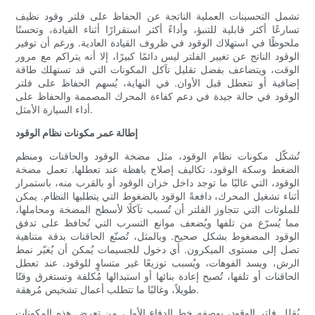
تشمل التحسينات العملية الناتجة عن الحفاظ على فلتر وقود نظيف
تسارعًا أكثر قابلية للتنبؤ، وأداءً أكثر استقرارًا أثناء القيادة، وتحسنًا
ملحوظًا في استهلاك الوقود في ظروف القيادة العادية. ورغم أن توفير
الوقود الناتج عن تغيير الفلتر ليس دائمًا كبيرًا، إلا أنه يتراكم مع مرور
الوقت، ويتضاعف بفضل تقليل تآكل المكونات التي قد تستهلك طاقة
إضافية أو تتعطل قبل الأوان. في النهاية، يُسهم الحفاظ على فلتر
الوقود في حالة جيدة في دعم كفاءة المحرك المصممة والحفاظ على
أداء السيارة الأمثل.
إطالة عمر مكونات نظام الوقود
تُشكّل مكونات نظام الوقود، مثل مضخة الوقود والحاقنات ومنظم
الضغط وسكة الوقود، تكاليف إصلاح باهظة عند تعطلها. تعمل مضخة
الوقود، التي غالبًا ما توجد داخل خزان الوقود أو بالقرب منه، باستمرار
أثناء تشغيل المحرك، دافعةً الوقود بالضغوط التي يتطلبها النظام. يمكن
للملوثات التي تتجاوز الفلتر أن تُسبب تآكلًا لأسطح المضخة ومحاملها،
مما يُسرّع من تلفها ويُضعف موانع التسرب التي تُحافظ على تدفق
الوقود المضغوط بشكل صحيح. وبالمثل، تُصنّع الحاقنات بدقة متناهية
تصل إلى مستوى الميكرون. أي دخول للجسيمات يُمكن أن يُغيّر نمط
الرش، ويسد الفوهات، ويُسبب توزيعًا غير متساوٍ للوقود. عند تعطل
الحاقنات أو تلفها، تُصبح إعادة بنائها أو استبدالها مُكلفة وتستغرق وقتًا
طويلاً، وغالبًا ما تتطلب أعمال تشخيص مُرهقة.
يُقلل فلتر الوقود، بوصفه خط الدفاع الأول، من تعرض هذه المكونات