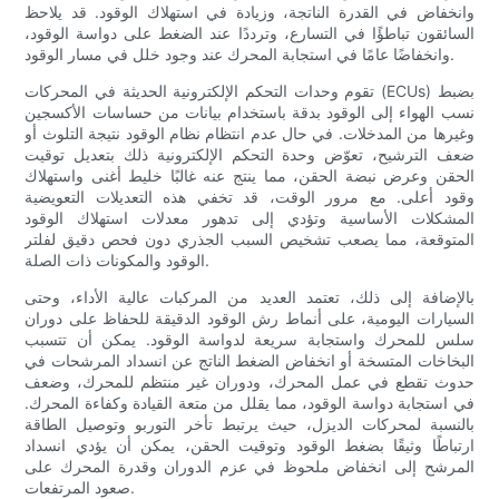
وانخفاض في القدرة الناتجة، وزيادة في استهلاك الوقود. قد يلاحظ
السائقون تباطؤًا في التسارع، وترددًا عند الضغط على دواسة الوقود،
وانخفاضًا عامًا في استجابة المحرك عند وجود خلل في مسار الوقود.
تقوم وحدات التحكم الإلكترونية الحديثة في المحركات (ECUs) بضبط
نسب الهواء إلى الوقود بدقة باستخدام بيانات من حساسات الأكسجين
وغيرها من المدخلات. في حال عدم انتظام نظام الوقود نتيجة التلوث أو
ضعف الترشيح، تعوّض وحدة التحكم الإلكترونية ذلك بتعديل توقيت
الحقن وعرض نبضة الحقن، مما ينتج عنه غالبًا خليط أغنى واستهلاك
وقود أعلى. مع مرور الوقت، قد تخفي هذه التعديلات التعويضية
المشكلات الأساسية وتؤدي إلى تدهور معدلات استهلاك الوقود
المتوقعة، مما يصعب تشخيص السبب الجذري دون فحص دقيق لفلتر
الوقود والمكونات ذات الصلة.
بالإضافة إلى ذلك، تعتمد العديد من المركبات عالية الأداء، وحتى
السيارات اليومية، على أنماط رش الوقود الدقيقة للحفاظ على دوران
سلس للمحرك واستجابة سريعة لدواسة الوقود. يمكن أن تتسبب
البخاخات المتسخة أو انخفاض الضغط الناتج عن انسداد المرشحات في
حدوث تقطع في عمل المحرك، ودوران غير منتظم للمحرك، وضعف
في استجابة دواسة الوقود، مما يقلل من متعة القيادة وكفاءة المحرك.
بالنسبة لمحركات الديزل، حيث يرتبط تأخر التوربو وتوصيل الطاقة
ارتباطًا وثيقًا بضغط الوقود وتوقيت الحقن، يمكن أن يؤدي انسداد
المرشح إلى انخفاض ملحوظ في عزم الدوران وقدرة المحرك على
صعود المرتفعات.