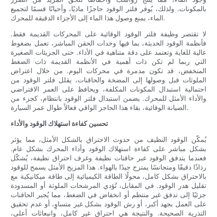
بالمكونات. ولذلك، يُوفر فلتر الوقود حاجزًا ماديًا، وأحيانًا قسمًا لتجميع
الماء، يمنع وصول هذا الماء إلى الأجزاء الدقيقة للمحرك.
لا تقتصر وظيفة فلتر الوقود الوقائية على المحركات القديمة فقط.
فأنظمة الوقود الحديثة، بما فيها وحدات الحقن المباشر، تعمل بضغوط
عالية للغاية وتعتمد على دقة متناهية في الأداء. حتى الجزيئات الصغيرة
التي ربما لم تكن ذات أهمية في الأنظمة القديمة ذات الضغط
المنخفض، قد تكون مدمرة في محركات اليوم. من خلال اعتراض
الملوثات قبل وصولها إلى المضخة والحاقنات، يقلل فلتر الوقود من
احتمالية استبدال المكونات المكلفة، ويحافظ على العمر الافتراضي
والأداء الأمثل للمحرك. يضمن استبدال فلتر الوقود بانتظام، كجزء من
الصيانة الوقائية، بقاء هذا الحاجز الواقي فعالاً طوال عمر السيارة.
تحسين كفاءة استهلاك الوقود والأداء
يُمكّن الوقود النظيف من حدوث الاحتراق بالشكل الأمثل، مما يؤثر
بشكل مباشر على كفاءة استهلاك الوقود وأداء المحرك بشكل عام.
فعندما يتدفق الوقود عبر حاقنات نظيفة وغرف احتراق نظيفة، يُشكّل
رذاذًا دقيقًا ومتجانسًا يمتزج جيدًا بالهواء. هذا المزيج الأمثل يسمح للوقود
بالاحتراق بشكل كامل، محولًا الطاقة الكيميائية إلى طاقة ميكانيكية مع
تقليل هدر الوقود. في المقابل، تُؤدي المرشحات الملوثة أو المسدودة
جزئيًا إلى تدفق غير منتظم أو انخفاض في الضغط، مما يُجبر الحاقنات
على العمل بجهد أكبر، أو رش الوقود بشكل غير متساوٍ، أو عدم تحقيق
التذرية الصحيحة. والنتيجة هي احتراق غير كامل، وانبعاثات أعلى،