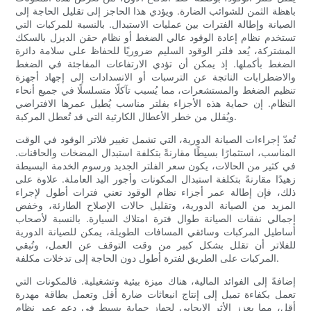
باهظة الثمن للشوائب الضارة. ويؤدي هذا الحاجز إلى تقليل الحاجة إلى
الصيانة وإطالة الفترات بين عمليات الاستبدال. بالنسبة للمركبات التي
تستخدم نظام إعادة الوقود عالي الضغط أو نظام حقن الديزل بالسكك
المشتركة، يُعد فلتر الوقود السليم ضروريًا للحفاظ على سلامة دائرة
الضغط بأكملها. إذ يمكن أن تؤدي الارتفاعات المفاجئة في الضغط
والاضطرابات الناتجة عن الترسبات أو الانسدادات إلى إجهاد أجهزة
تنظيم الضغط والمستشعرات، مما يُسبب تآكلًا متسلسلًا في جميع أنحاء
النظام. إن حماية هذه الأجزاء بفلتر مناسب يُطيل عمرها الافتراضي
ويُقلل من خطر الأعطال الكارثية التي قد تُعطل المركبة.
تُعدّ إجراءات الصيانة الدورية، التي تشمل تغيير فلاتر الوقود في الوقت
المناسب، استثمارًا بسيطًا مقارنةً بتكلفة استبدال المضخات والحاقنات.
في كثير من الحالات، يكون سعر الفلتر الجديد ورسوم الخدمة البسيطة
زهيدًا مقارنةً بتكلفة استبدال المكونات وأجور اليد العاملة. علاوة على
ذلك، فإن إطالة عمر أجزاء نظام الوقود تعني فترات أطول لإجراء
المزيد من الصيانة الدورية، وتقليل حالات الإصلاح الطارئة، وخفض
إجمالي نفقات الصيانة طوال فترة امتلاك السيارة. بالنسبة لأصحاب
أساطيل المركبات وسائقي المسافات الطويلة، يمكن للصيانة الدورية
للفلاتر أن تقلل بشكل كبير من وقت التوقف عن العمل، وتُبقي
المركبات على الطريق لفترة أطول دون الحاجة إلى تدخلات مكلفة.
إضافةً إلى الفوائد المالية، هناك ميزة بيئية وتشغيلية. فالمكونات التي
تعمل بكفاءة تميل إلى إنتاج انبعاثات ضارة أقل وتعمل بطاقة مهدرة
أقل، مما يعزز الأثر الإيجابي لجهاز حماية بسيط في دعم عمر نظام