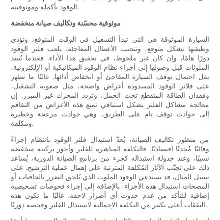
الوقود بأكمله وموثوقيته.
موثوقية محسّنة وتكاليف صيانة منخفضة
السيارة الموثوقة هي التي تبدأ التشغيل في الوقت المتوقع، وتؤدي
وظيفتها بشكل متوقع، وتتجنب الأعطال المفاجئة. يلعب فلتر الوقود
دورًا هامًا، وإن كان غير ملحوظ، في تحقيق هذا الأداء. فعندما تُسد
الملوثات قبل وصولها إلى أجزاء نظام الوقود الميكانيكية أو الإلكترونية،
يقل احتمال توقف السيارة المفاجئ أو انخفاض أدائها. غالبًا ما تظهر
على فلاتر الوقود المسدودة أعراض واضحة، مثل صعوبة التشغيل،
وفقدان الطاقة المتقطع تحت الحمل، وتردد المحرك غير المبرر. إن
معالجة مشاكل الفلتر بشكل استباقي تمنع هذه الأعراض من التفاقم
إلى حوادث توقف تام على الطريق، وهي حوادث مزعجة وخطيرة
ومكلفة.
من منظور تكاليف الصيانة، يُعدّ استبدال فلتر الوقود بانتظام إجراءً
وقائيًا مُجديًا اقتصاديًا. فالتكلفة المباشرة للفلتر وأجور تركيبه منخفضة
نسبيًا، وعند جدولة استبداله كجزء من برنامج الصيانة الدورية، يُساعد
ذلك على تجنّب الآثار المُكلفة المترتبة على إهمال عملية الترشيح. على
سبيل المثال، قد يستدعي الوقود الملوث الذي يُلحق الضرر بالحاقنات أو
المضخات استبدال هذه الأجزاء، بالإضافة إلى إجراء فحوصات تشخيصية
إضافية للتأكد من عدم حدوث أي أضرار لاحقة. غالبًا ما تكون هذه
النفقات أعلى بكثير من التكلفة الإجمالية لاستبدال الفلتر وفحصه دوريًا.