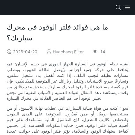
ما هي فوائد فلتر الوقود في محرك
سيارتك؟
2026-04-20
Huachang Filter
14
يُشبه نظام الوقود في السيارة الجهاز الدوري في جسم الإنسان: فهو
يُحافظ على حركة جميع أجزائه، ويُوصل الطاقة الحيوية، ويتطلب
مسارات نظيفة لتجنب التلف. إذا كنت تُفضل بدء تشغيل سلس،
وتسارعًا سريع الاستجابة، وتقليل زياراتك غير المتوقعة للميكانيكي، فإن
فهم كيفية مساعدة فلتر الوقود لمحرك سيارتك يستحق بضع دقائق من
وقتك. يستكشف هذا المقال الفوائد العملية والأسباب التقنية التي تجعل
فلتر الوقود أحد أهم العناصر الفعّالة في محرك السيارة.
سواء كنت من هواة صيانة السيارات في عطلات نهاية الأسبوع، أو من
مستخدميها يوميًا، أو ممن يُقدّرون الموثوقية على المدى الطويل
وانخفاض تكاليف التشغيل، فإن التفاصيل التالية ستساعدك على فهم
أهمية صيانة فلتر الوقود. فمن حماية المكونات الحساسة إلى تحسين
كفاءة استهلاك الوقود والسلامة، يؤثر فلتر الوقود على جوانب عديدة