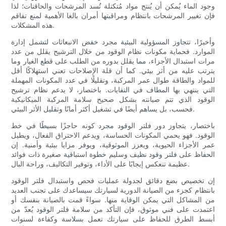
وجود الماء يُمكن أن يُنتج مواد مُتكتلة تُسد المرشحات والحاقنات؛ لذا
فإن تغيير المرشحات بانتظام ومراقبتها أمران بالغا الأهمية لمنع تفاقم
هذه المشكلات.
وأخيرًا، تتجاوز المسؤولية البيئية مجرد خفض الانبعاثات لتشمل إدارة
الموارد. فحماية مكونات نظام الوقود من خلال الترشيح يقلل من عدد
مرات استبدال الأجزاء، مما يقلل بدوره من الطلب على قطع الغيار وما
يترتب عليه من أثر بيئي. كما أن قلة الإصلاحات تعني استهلاكًا أقل
للمواد والطاقة طوال عمر المركبة، وتقليلًا في عدد المكونات المهملة
التي ينتهي بها المطاف في النفايات. باختصار، لا يدعم نظام ترشيح
الوقود الذي تتم صيانته بشكل صحيح سلامة المركبة الميكانيكية
فحسب، بل يساهم أيضًا في تشغيل أكثر أمانًا وتقليل الأثر البيئي.
باختصار، يتجاوز دور فلتر الوقود مجرد كونه حاجزًا بسيطًا في خط
الوقود. فهو يحمي المكونات الحساسة، ويدعم الاحتراق الفعال، ويطيل
عمر الأجزاء الحيوية، ويعزز الموثوقية، ويوفر مزايا بيئية وأمنية. إن
الحفاظ على فلتر وقود نظيف وسليم خطوة استباقية صغيرة ذات فوائد
عظيمة تنعكس إيجابًا على الأداء، وتوفير التكاليف، وراحة البال.
إن تخصيص بضع دقائق لجدولة عمليات فحص واستبدال فلتر الوقود
بانتظام كجزء من الصيانة الدورية لسيارتك سيساعدك على تجنب العديد
من المشاكل التي يمكن الوقاية منها. سواءً قمت بالصيانة بنفسك أو
اعتمدت على فني موثوق، فإن التأكد من سلامة فلتر الوقود يُعدّ من
أبسط الطرق للحفاظ على سيارتك تعمل بسلاسة وكفاءة لسنوات