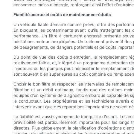
consommer moins d'énergie, renforçant ainsi l'effet d'entraînem
Fiabilité accrue et coûts de maintenance réduits
Un véhicule fiable démarre comme prévu, offre des performances
En bloquant les contaminants avant qu'ils n'atteignent le
performance. Un filtre à carburant encrassé présente souv
hésitations moteur inexpliquées. Un traitement préventif des
de désagréments, de dangers potentiels et de coûts importan
Du point de vue des coûts d'entretien, le remplacement régu
relativement faible, et, intégré à un programme d'entretien r
injecteurs ou les pompes peut nécessiter le remplacement d
sont souvent bien supérieures au coût combiné du remplacemen
Choisir le bon filtre et respecter les intervalles de remplace
filtration et un débit optimaux, tandis que des options mo
équipés d'un système de diagnostic embarqué capable de sign
le conducteur. Les propriétaires et les techniciens avertis 
intervenir avant que des réparations importantes ne soient né
La fiabilité est aussi synonyme de tranquillité d'esprit. Les 
prévisibilité est particulièrement importante pour les longs
directes. Plus globalement, la planification d'opérations d'e
la valeur du véhicule, minimisant les frais de réparation et ga