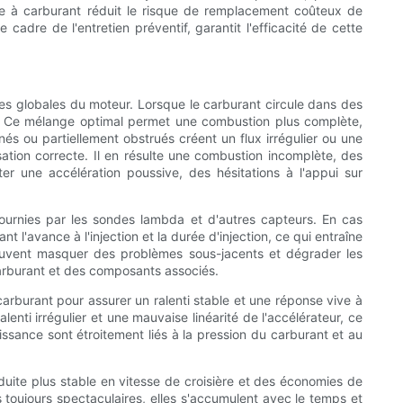
ltre à carburant réduit le risque de remplacement coûteux de
adre de l'entretien préventif, garantit l'efficacité de cette
es globales du moteur. Lorsque le carburant circule dans des
ir. Ce mélange optimal permet une combustion plus complète,
és ou partiellement obstrués créent un flux irrégulier ou une
sation correcte. Il en résulte une combustion incomplète, des
 une accélération poussive, des hésitations à l'appui sur
fournies par les sondes lambda et d'autres capteurs. En cas
 l'avance à l'injection et la durée d'injection, ce qui entraîne
uvent masquer des problèmes sous-jacents et dégrader les
carburant et des composants associés.
arburant pour assurer un ralenti stable et une réponse vive à
enti irrégulier et une mauvaise linéarité de l'accélérateur, ce
uissance sont étroitement liés à la pression du carburant et au
nduite plus stable en vitesse de croisière et des économies de
toujours spectaculaires, elles s'accumulent avec le temps et