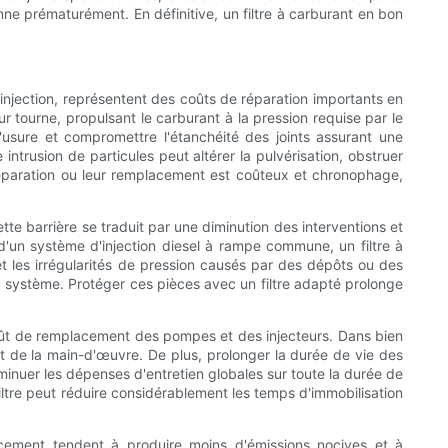
ne prématurément. En définitive, un filtre à carburant en bon
'injection, représentent des coûts de réparation importants en
 tourne, propulsant le carburant à la pression requise par le
'usure et compromettre l'étanchéité des joints assurant une
ntrusion de particules peut altérer la pulvérisation, obstruer
 réparation ou leur remplacement est coûteux et chronophage,
tte barrière se traduit par une diminution des interventions et
d'un système d'injection diesel à rampe commune, un filtre à
et les irrégularités de pression causés par des dépôts ou des
 système. Protéger ces pièces avec un filtre adapté prolonge
 coût de remplacement des pompes et des injecteurs. Dans bien
t de la main-d'œuvre. De plus, prolonger la durée de vie des
inuer les dépenses d'entretien globales sur toute la durée de
filtre peut réduire considérablement les temps d'immobilisation
acement tendent à produire moins d'émissions nocives et à