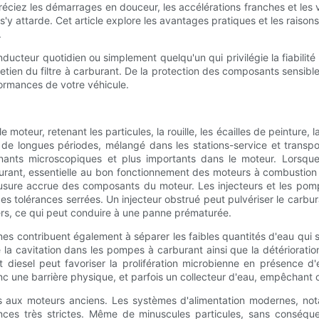
ciez les démarrages en douceur, les accélérations franches et les v
s'y attarde. Cet article explore les avantages pratiques et les raisons
.
teur quotidien ou simplement quelqu'un qui privilégie la fiabilité à
tien du filtre à carburant. De la protection des composants sensibles
formances de votre véhicule.
 le moteur, retenant les particules, la rouille, les écailles de peintur
 de longues périodes, mélangé dans les stations-service et transpo
minants microscopiques et plus importants dans le moteur. Lorsque
rburant, essentielle au bon fonctionnement des moteurs à combustio
e usure accrue des composants du moteur. Les injecteurs et les pom
des tolérances serrées. Un injecteur obstrué peut pulvériser le carb
iers, ce qui peut conduire à une panne prématurée.
dernes contribuent également à séparer les faibles quantités d'eau qui 
la cavitation dans les pompes à carburant ainsi que la détérioration
ant diesel peut favoriser la prolifération microbienne en présenc
c une barrière physique, et parfois un collecteur d'eau, empêchant c
pas aux moteurs anciens. Les systèmes d'alimentation modernes, no
nces très strictes. Même de minuscules particules, sans conséq