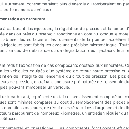
ui, autrement, consommeraient plus d'énergie ou tomberaient en pan
es performances du véhicule.
imentation en carburant
 carburant, les injecteurs, le régulateur de pression et la rampe d
e dans ou près du réservoir, fonctionne en continu lorsque le moteur
t abraser les surfaces et les roulements de la pompe, accélérer l
 injecteurs sont fabriqués avec une précision micrométrique. Toute i
urant. En cas de défaillance ou de dégradation des injecteurs, leur
rant réduit l'exposition de ces composants coûteux aux impuretés. Ce
r les véhicules équipés d'un système de retour haute pression ou 
ntien de l'intégrité de l'ensemble du circuit de pression. Les pics 
eurs de pression, entraînant une usure prématurée de l'ensemble du
ques pouvant immobiliser un véhicule.
 filtre à carburant, représente un faible investissement comparé au
modiques sont minimes comparés au coût du remplacement des pièces e
terventions majeures, de réduire les réparations d'urgence et de dim
ucteurs parcourant de nombreux kilomètres, un entretien régulier du 
 coûteuses.
vironnemental et opérationnel. Les composants fonctionnant effic