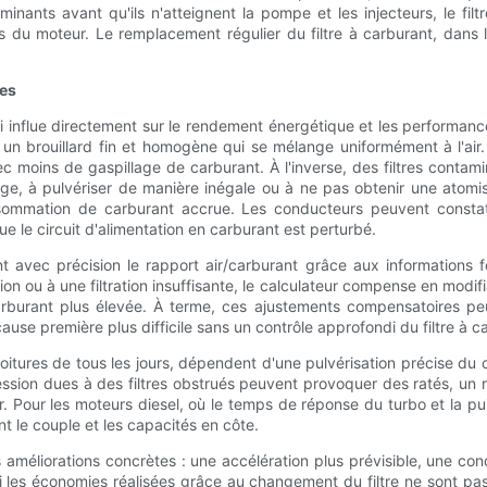
nants avant qu'ils n'atteignent la pompe et les injecteurs, le fi
u moteur. Le remplacement régulier du filtre à carburant, dans le c
ces
influe directement sur le rendement énergétique et les performanc
 un brouillard fin et homogène qui se mélange uniformément à l'a
moins de gaspillage de carburant. À l'inverse, des filtres contamin
ntage, à pulvériser de manière inégale ou à ne pas obtenir une atomi
sommation de carburant accrue. Les conducteurs peuvent constater
ue le circuit d'alimentation en carburant est perturbé.
 avec précision le rapport air/carburant grâce aux informations 
n ou à une filtration insuffisante, le calculateur compense en modifiant
rburant plus élevée. À terme, ces ajustements compensatoires pe
use première plus difficile sans un contrôle approfondi du filtre à 
ures de tous les jours, dépendent d'une pulvérisation précise du c
sion dues à des filtres obstrués peuvent provoquer des ratés, un ral
ur. Pour les moteurs diesel, où le temps de réponse du turbo et la p
nt le couple et les capacités en côte.
es améliorations concrètes : une accélération plus prévisible, une co
 les économies réalisées grâce au changement du filtre ne sont pas 