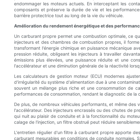
endommager les moteurs actuels. En interceptant les contami
composants et préserve la durée de vie et les performances d
barrière protectrice tout au long de la vie du véhicule.
Amélioration du rendement énergétique et des performan
Un carburant propre permet une combustion optimale, ce qui 
injecteurs et des chambres de combustion propres, il forme
transformant l'énergie chimique en puissance mécanique avec 
pression réduite, obligeant les injecteurs à travailler dava
émissions plus élevées, une puissance réduite et une con
l'accélérateur et une diminution générale de la réactivité lorsq
Les calculateurs de gestion moteur (ECU) modernes ajustent
d'irrégularité du système d'alimentation due à une contaminatio
souvent un mélange plus riche et une consommation de ca
performances de consommation, rendant le diagnostic de la ca
De plus, de nombreux véhicules performants, et même des voit
l'accélérateur. Des injecteurs encrassés ou des chutes de pres
qui nuit au plaisir de conduite et à la fonctionnalité du mote
calage de l'injection, un filtre obstrué peut réduire sensibleme
L'entretien régulier d'un filtre à carburant propre apporte d
carburant mesurables en conditions de conduite normales. Si