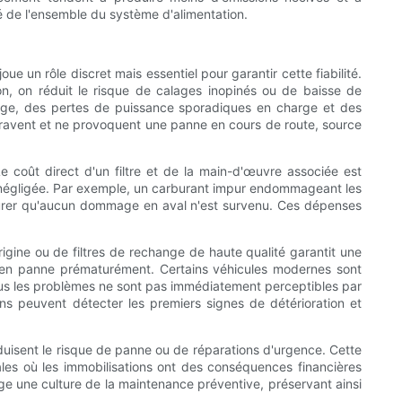
ité de l'ensemble du système d'alimentation.
e un rôle discret mais essentiel pour garantir cette fiabilité.
n, on réduit le risque de calages inopinés ou de baisse de
rage, des pertes de puissance sporadiques en charge et des
ggravent et ne provoquent une panne en cours de route, source
e coût direct d'un filtre et de la main-d'œuvre associée est
ion négligée. Par exemple, un carburant impur endommageant les
ssurer qu'aucun dommage en aval n'est survenu. Ces dépenses
origine ou de filtres de rechange de haute qualité garantit une
er en panne prématurément. Certains véhicules modernes sont
ous les problèmes ne sont pas immédiatement perceptibles par
iens peuvent détecter les premiers signes de détérioration et
réduisent le risque de panne ou de réparations d'urgence. Cette
iales où les immobilisations ont des conséquences financières
age une culture de la maintenance préventive, préservant ainsi