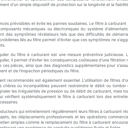
ent d'un simple dispositif de protection sur la longévité et la fiabil
 prévisibles et évite les pannes soudaines. Le filtre à carburant jou
s composants mécaniques ou électroniques du système d'alimentatio
ent des symptômes révélateurs tels que des difficultés de démar
 problèmes liés au filtre permet d'éviter que ces symptômes ne s'a
ts.
lier du filtre à carburant est une mesure préventive judicieuse. L
égulier, il permet d'éviter les conséquences coûteuses d'une filtrat
e ces pièces, ainsi que des diagnostics supplémentaires pour s'a
t et de l'inspection périodiques du filtre.
ment recommandés est également essentiel. L'utilisation de filtres d'
ins chères ou incompatibles peuvent restreindre le débit ou tomb
aler les irrégularités de pression ou de débit de carburant, mais t
qui vérifient systématiquement le filtre à carburant lors des entret
cessaires.
conducteurs qui entretiennent régulièrement leurs filtres à carburant 
 trajets, les déplacements professionnels et les opérations commerc
ntretien simples comme le remplacement du filtre à carburant encour
rantissant une expérience de conduite quotidienne fluide et fiable.