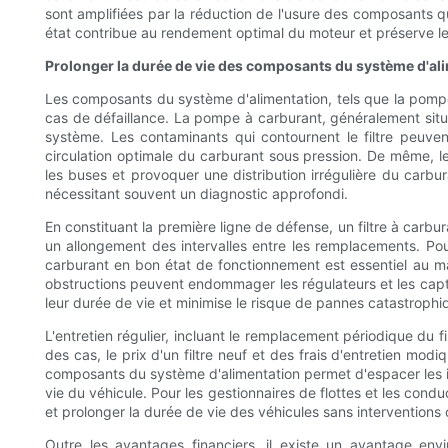
sont amplifiées par la réduction de l'usure des composants q
état contribue au rendement optimal du moteur et préserve l
Prolonger la durée de vie des composants du système d'al
Les composants du système d'alimentation, tels que la pompe à
cas de défaillance. La pompe à carburant, généralement situé
système. Les contaminants qui contournent le filtre peuven
circulation optimale du carburant sous pression. De même, les
les buses et provoquer une distribution irrégulière du carb
nécessitant souvent un diagnostic approfondi.
En constituant la première ligne de défense, un filtre à carbu
un allongement des intervalles entre les remplacements. Pou
carburant en bon état de fonctionnement est essentiel au mai
obstructions peuvent endommager les régulateurs et les capt
leur durée de vie et minimise le risque de pannes catastrophi
L'entretien régulier, incluant le remplacement périodique du
des cas, le prix d'un filtre neuf et des frais d'entretien 
composants du système d'alimentation permet d'espacer les in
vie du véhicule. Pour les gestionnaires de flottes et les cond
et prolonger la durée de vie des véhicules sans interventions
Outre les avantages financiers, il existe un avantage en