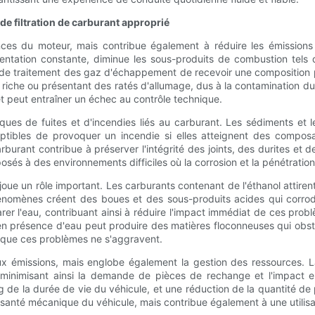
e filtration de carburant approprié
ces du moteur, mais contribue également à réduire les émissions 
ntation constante, diminue les sous-produits de combustion tels qu
 traitement des gaz d'échappement de recevoir une composition plus
p riche ou présentant des ratés d'allumage, dus à la contamination d
t peut entraîner un échec au contrôle technique.
isques de fuites et d'incendies liés au carburant. Les sédiments et
eptibles de provoquer un incendie si elles atteignent des compo
rburant contribue à préserver l'intégrité des joints, des durites et
és à des environnements difficiles où la corrosion et la pénétration
n joue un rôle important. Les carburants contenant de l'éthanol attiren
énomènes créent des boues et des sous-produits acides qui corrodent
r l'eau, contribuant ainsi à réduire l'impact immédiat de ces probl
 en présence d'eau peut produire des matières floconneuses qui obstru
ter que ces problèmes ne s'aggravent.
 aux émissions, mais englobe également la gestion des ressources.
 minimisant ainsi la demande de pièces de rechange et l'impact e
de la durée de vie du véhicule, et une réduction de la quantité de 
anté mécanique du véhicule, mais contribue également à une utilisat