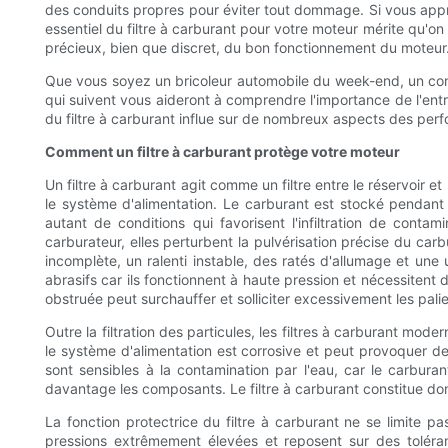
des conduits propres pour éviter tout dommage. Si vous appré
essentiel du filtre à carburant pour votre moteur mérite qu'on 
précieux, bien que discret, du bon fonctionnement du moteur
Que vous soyez un bricoleur automobile du week-end, un conduc
qui suivent vous aideront à comprendre l'importance de l'entre
du filtre à carburant influe sur de nombreux aspects des per
Comment un filtre à carburant protège votre moteur
Un filtre à carburant agit comme un filtre entre le réservoir et
le système d'alimentation. Le carburant est stocké pendant
autant de conditions qui favorisent l'infiltration de conta
carburateur, elles perturbent la pulvérisation précise du ca
incomplète, un ralenti instable, des ratés d'allumage et un
abrasifs car ils fonctionnent à haute pression et nécessitent 
obstruée peut surchauffer et solliciter excessivement les pal
Outre la filtration des particules, les filtres à carburant mo
le système d'alimentation est corrosive et peut provoquer de 
sont sensibles à la contamination par l'eau, car le carbur
davantage les composants. Le filtre à carburant constitue don
La fonction protectrice du filtre à carburant ne se limite 
pressions extrêmement élevées et reposent sur des toléra