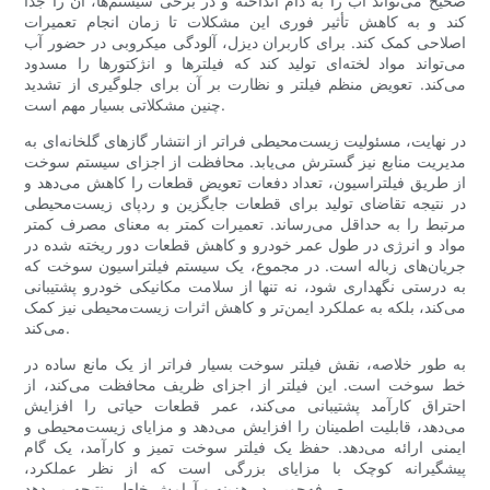
صحیح می‌تواند آب را به دام انداخته و در برخی سیستم‌ها، آن را جدا
کند و به کاهش تأثیر فوری این مشکلات تا زمان انجام تعمیرات
اصلاحی کمک کند. برای کاربران دیزل، آلودگی میکروبی در حضور آب
می‌تواند مواد لخته‌ای تولید کند که فیلترها و انژکتورها را مسدود
می‌کند. تعویض منظم فیلتر و نظارت بر آن برای جلوگیری از تشدید
چنین مشکلاتی بسیار مهم است.
در نهایت، مسئولیت زیست‌محیطی فراتر از انتشار گازهای گلخانه‌ای به
مدیریت منابع نیز گسترش می‌یابد. محافظت از اجزای سیستم سوخت
از طریق فیلتراسیون، تعداد دفعات تعویض قطعات را کاهش می‌دهد و
در نتیجه تقاضای تولید برای قطعات جایگزین و ردپای زیست‌محیطی
مرتبط را به حداقل می‌رساند. تعمیرات کمتر به معنای مصرف کمتر
مواد و انرژی در طول عمر خودرو و کاهش قطعات دور ریخته شده در
جریان‌های زباله است. در مجموع، یک سیستم فیلتراسیون سوخت که
به درستی نگهداری شود، نه تنها از سلامت مکانیکی خودرو پشتیبانی
می‌کند، بلکه به عملکرد ایمن‌تر و کاهش اثرات زیست‌محیطی نیز کمک
می‌کند.
به طور خلاصه، نقش فیلتر سوخت بسیار فراتر از یک مانع ساده در
خط سوخت است. این فیلتر از اجزای ظریف محافظت می‌کند، از
احتراق کارآمد پشتیبانی می‌کند، عمر قطعات حیاتی را افزایش
می‌دهد، قابلیت اطمینان را افزایش می‌دهد و مزایای زیست‌محیطی و
ایمنی ارائه می‌دهد. حفظ یک فیلتر سوخت تمیز و کارآمد، یک گام
پیشگیرانه کوچک با مزایای بزرگی است که از نظر عملکرد،
صرفه‌جویی در هزینه و آرامش خاطر، نتیجه می‌دهد.