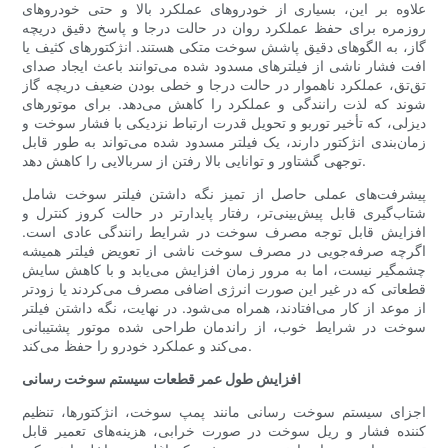
علاوه بر این، بسیاری از خودروهای عملکرد بالا و حتی خودروهای
روزمره برای حفظ عملکرد روان در حالت درجا و پاسخ دقیق دریچه
گاز، به الگوهای دقیق پاشش سوخت متکی هستند. انژکتورهای کثیف یا
افت فشار ناشی از فیلترهای مسدود شده می‌توانند باعث ایجاد صدای
تق‌تق، عملکرد ناهموار در حالت درجا و خطی بودن ضعیف دریچه گاز
شوند که لذت رانندگی و عملکرد را کاهش می‌دهد. برای موتورهای
دیزلی، که تأخیر توربو و تحویل قدرت ارتباط نزدیکی با فشار سوخت و
زمان‌بندی انژکتور دارند، یک فیلتر مسدود شده می‌تواند به طور قابل
توجهی گشتاور و توانایی بالا رفتن از سربالایی را کاهش دهد.
پیشرفت‌های عملی حاصل از تمیز نگه داشتن فیلتر سوخت شامل
شتاب‌گیری قابل پیش‌بینی‌تر، رفتار پایدارتر در حالت کروز کنترل و
افزایش قابل توجه مصرف سوخت در شرایط رانندگی عادی است.
اگرچه صرفه‌جویی در مصرف سوخت ناشی از تعویض فیلتر همیشه
چشمگیر نیست، اما به مرور زمان افزایش می‌یابد و با کاهش سایش
قطعاتی که در غیر این صورت انرژی اضافی مصرف می‌کردند یا زودتر
از موعد از کار می‌افتادند، همراه می‌شود. در نهایت، نگه داشتن فیلتر
سوخت در شرایط خوب، از راندمان طراحی شده موتور پشتیبانی
می‌کند و عملکرد خودرو را حفظ می‌کند.
افزایش طول عمر قطعات سیستم سوخت رسانی
اجزای سیستم سوخت رسانی مانند پمپ سوخت، انژکتورها، تنظیم
کننده فشار و ریل سوخت در صورت خرابی، هزینه‌های تعمیر قابل