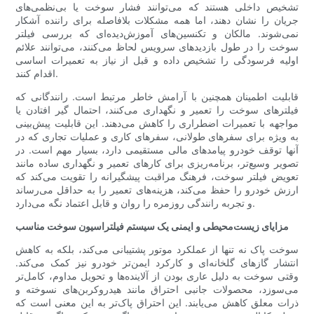
تشخیص داخلی هستند که می‌توانند فشار سوخت یا بی‌نظمی‌های
جریان را نشان دهند، اما همه مشکلات بلافاصله برای راننده آشکار
نمی‌شوند. مالکان و تکنسین‌های آموزش‌دیده‌ای که بررسی فیلتر
سوخت را در طول بازدیدهای سرویس لحاظ می‌کنند، می‌توانند علائم
اولیه فرسودگی را تشخیص داده و قبل از نیاز به تعمیرات اساسی
اقدام کنند.
قابلیت اطمینان همچنین با آرامش خاطر مرتبط است. رانندگانی که
فیلترهای سوخت را تعمیر و نگهداری می‌کنند، احتمال گیر افتادن یا
مواجهه با تعمیرات اضطراری را کاهش می‌دهند. این قابلیت پیش‌بینی
به ویژه برای سفرهای طولانی، سفرهای کاری و عملیات تجاری که در
آنها توقف خودرو پیامدهای مالی مستقیمی دارد، بسیار مهم است. در
تصویر وسیع‌تر، برنامه‌ریزی برای کارهای تعمیر و نگهداری ساده مانند
تعویض فیلتر سوخت، فرهنگ مراقبت پیشگیرانه را تقویت می‌کند که
ارزش خودرو را حفظ می‌کند، هزینه‌های تعمیر را به حداقل می‌رساند
و تجربه رانندگی روزمره را روان و قابل اعتماد نگه می‌دارد.
مزایای زیست‌محیطی و ایمنی یک سیستم فیلتراسیون سوخت مناسب
سوخت پاک نه تنها از عملکرد موتور پشتیبانی می‌کند، بلکه به کاهش
انتشار گازهای گلخانه‌ای و کارکرد ایمن‌تر خودرو نیز کمک می‌کند.
وقتی سوخت به دلیل عاری بودن از آلاینده‌ها و تحویل مداوم، کامل‌تر
می‌سوزد، محصولات جانبی احتراق مانند هیدروکربن‌های نسوخته و
ذرات معلق کاهش می‌یابند. این احتراق پاک‌تر به این معنی است که