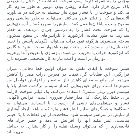
توجهی را به همراه دارند. پمپ سوخت که اغلب در داخل یا نزدیکی
باک بنزین قرار دارد، هنگام روشن بودن موتور به طور مداوم کار
می‌کند و سوخت را با فشار مورد نیاز سیستم به حرکت در می‌آورد.
آلاینده‌هایی که از فیلتر عبور می‌کنند، می‌توانند به طور سایشی روی
سطوح پمپ و یاتاقان‌ها عمل کنند، سایش را تسریع کنند و آب‌بندی‌هایی
را که سوخت تحت فشار را به درستی جریان می‌دهند، به خطر
بیندازند. به طور مشابه، انژکتورها با تلرانس‌های در سطح میکرون
ساخته می‌شوند. هرگونه نفوذ ذرات می‌تواند الگوهای پاشش را تغییر
دهد، نازل‌ها را مسدود کند و باعث توزیع ناهموار سوخت شود. هنگامی
که انژکتورها خراب یا تخریب می‌شوند، بازسازی یا تعویض آنها پرهزینه
و زمان‌بر است و اغلب نیاز به کار تشخیصی فشرده دارد.
فیلتر سوخت با ایفای نقش به عنوان اولین خط دفاعی، میزان
قرارگیری این قطعات گران‌قیمت در معرض ذرات مضر را کاهش
می‌دهد. این مانع به معنای کاهش نیاز به تعمیر و افزایش فواصل بین
تعویض‌ها است. برای خودروهایی که از سیستم برگشت فشار بالا یا
سیستم دیزل ریلی مشترک استفاده می‌کنند، یک فیلتر سوخت کارآمد
برای حفظ یکپارچگی کل مدار فشار ضروری است. افزایش ناگهانی
فشار و بی‌نظمی‌های ناشی از رسوبات یا انسدادها می‌تواند به
دستگاه‌ها و حسگرهای تنظیم فشار فشار وارد کند و باعث ایجاد آبشاری
از سایش در سراسر سیستم شود. محافظت از این قطعات با یک فیلتر
مناسب، عمر مفید آنها را افزایش می‌دهد و خطر خرابی‌های
فاجعه‌باری را که می‌تواند وسیله نقلیه را از کار بیندازد، به حداقل
می‌رساند.