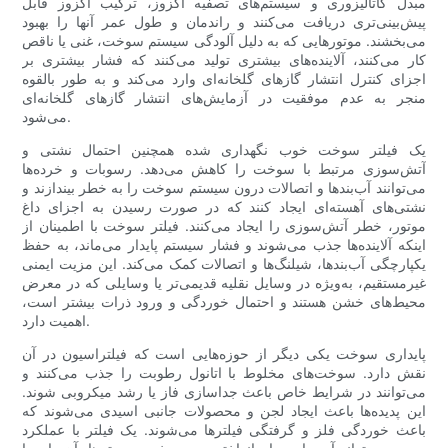
مبدل کاتالیزوری و سیستم‌های تصفیه اگزوز، ترکیب اگزوز قابل
پیش‌بینی‌تری دریافت می‌کنند و راندمان و طول عمر آنها را بهبود
می‌بخشند. موتورهایی که به دلیل آلودگی سیستم سوخت، غنی یا ناقص
کار می‌کنند، آلاینده‌های بیشتری تولید می‌کنند که فشار بیشتری بر
اجزای کنترل انتشار گازهای گلخانه‌ای وارد می‌کند و به طور بالقوه
منجر به عدم موفقیت در آزمایش‌های انتشار گازهای گلخانه‌ای
می‌شود.
یک فیلتر سوخت خوب نگهداری شده همچنین احتمال نشتی و
آتش‌سوزی مرتبط با سوخت را کاهش می‌دهد. رسوبات و خرده‌ها
می‌توانند آب‌بندها و اتصالات درون سیستم سوخت را به خطر بیندازند و
نشتی‌های آهسته‌ای ایجاد کنند که در صورت رسیدن به اجزای داغ
موتور، خطر آتش‌سوزی را ایجاد می‌کنند. فیلتر سوخت با اطمینان از
اینکه آلاینده‌ها جذب می‌شوند و فشار سیستم پایدار می‌ماند، به حفظ
یکپارچگی آب‌بندها، شیلنگ‌ها و اتصالات کمک می‌کند. این مزیت ایمنی
غیرمستقیم، به‌ویژه در وسایل نقلیه قدیمی‌تر یا وسایلی که در معرض
محیط‌های خشن هستند و احتمال خوردگی و ورود ذرات بیشتر است،
اهمیت دارد.
پایداری سوخت یکی دیگر از حوزه‌هایی است که فیلتراسیون در آن
نقش دارد. سوخت‌های مخلوط با اتانول رطوبت را جذب می‌کنند و
می‌توانند در شرایط خاص باعث جداسازی فاز یا رشد میکروبی شوند.
این پدیده‌ها باعث ایجاد لجن و محصولات جانبی اسیدی می‌شوند که
باعث خوردگی فلز و گرفتگی فیلترها می‌شوند. یک فیلتر با عملکرد