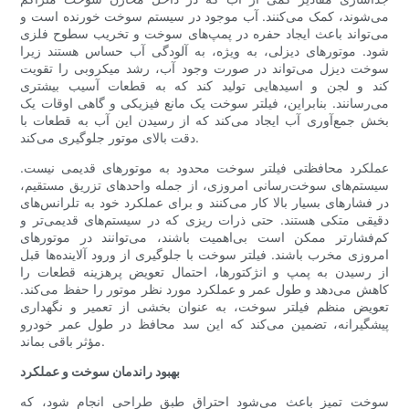
می‌شوند، کمک می‌کنند. آب موجود در سیستم سوخت خورنده است و
می‌تواند باعث ایجاد حفره در پمپ‌های سوخت و تخریب سطوح فلزی
شود. موتورهای دیزلی، به ویژه، به آلودگی آب حساس هستند زیرا
سوخت دیزل می‌تواند در صورت وجود آب، رشد میکروبی را تقویت
کند و لجن و اسیدهایی تولید کند که به قطعات آسیب بیشتری
می‌رسانند. بنابراین، فیلتر سوخت یک مانع فیزیکی و گاهی اوقات یک
بخش جمع‌آوری آب ایجاد می‌کند که از رسیدن این آب به قطعات با
دقت بالای موتور جلوگیری می‌کند.
عملکرد محافظتی فیلتر سوخت محدود به موتورهای قدیمی نیست.
سیستم‌های سوخت‌رسانی امروزی، از جمله واحدهای تزریق مستقیم،
در فشارهای بسیار بالا کار می‌کنند و برای عملکرد خود به تلرانس‌های
دقیقی متکی هستند. حتی ذرات ریزی که در سیستم‌های قدیمی‌تر و
کم‌فشارتر ممکن است بی‌اهمیت باشند، می‌توانند در موتورهای
امروزی مخرب باشند. فیلتر سوخت با جلوگیری از ورود آلاینده‌ها قبل
از رسیدن به پمپ و انژکتورها، احتمال تعویض پرهزینه قطعات را
کاهش می‌دهد و طول عمر و عملکرد مورد نظر موتور را حفظ می‌کند.
تعویض منظم فیلتر سوخت، به عنوان بخشی از تعمیر و نگهداری
پیشگیرانه، تضمین می‌کند که این سد محافظ در طول عمر خودرو
مؤثر باقی بماند.
بهبود راندمان سوخت و عملکرد
سوخت تمیز باعث می‌شود احتراق طبق طراحی انجام شود، که