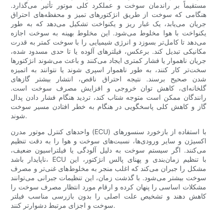
مستقیماً بر راندمان سوخت و عملکرد کلی موتور تأثیر می‌گذارد.
هنگامی که سوخت از طریق انژکتورهای تمیز و محفظه‌های احتراق
جریان می‌یابد، یک غبار ریز و یکنواخت تشکیل می‌دهد که به طور
یکنواخت با هوا مخلوط می‌شود. این مخلوط بهینه به سوخت اجازه
می‌دهد تا کامل‌تر بسوزد و انرژی شیمیایی را با سوخت کمتر به قدرت
مکانیکی تبدیل کند. برعکس، فیلترهای آلوده یا تا حدی مسدود شده،
جریان ناهموار یا فشار کمتری ایجاد می‌کنند و باعث می‌شوند انژکتورها
سخت‌تر کار کنند، به طور ناهموار اسپری شوند یا نتوانند به اتمیزه
شدن صحیح برسند. نتیجه احتراق ناقص، انتشار بیشتر گازهای
گلخانه‌ای، کاهش توان خروجی و افزایش مصرف سوخت است.
رانندگان ممکن است متوجه شتاب کند، تردید هنگام فشار دادن پدال
گاز و کاهش کلی پاسخگویی در هنگام به خطر افتادن مسیر سوخت
شوند.
واحدهای کنترل موتور مدرن (ECU) با استفاده از بازخورد سنسورهای
اکسیژن و سایر ورودی‌ها، نسبت‌های سوخت و هوا را به دقت تنظیم
می‌کنند. اگر سیستم سوخت به دلیل آلودگی یا فیلتراسیون ضعیف،
ناپایدار باشد، ECU با تنظیم زمان‌بندی و پهنای پالس انژکتور، این
مشکل را جبران می‌کند که اغلب منجر به مخلوط‌های غنی‌تر و مصرف
سوخت بیشتر می‌شود. با گذشت زمان، این تنظیمات جبرانی می‌توانند
مشکلات اساسی را پنهان کرده و ارقام مورد انتظار مصرف سوخت را
کاهش دهند و تشخیص علت اصلی را بدون بازرسی مناسب فیلتر
سوخت و اجزای مرتبط دشوارتر کنند.