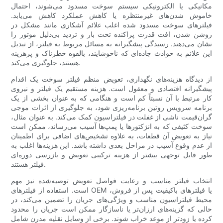
مکانیکی یا الکترونیکی سیستم سوخت مسدود می‌شوند، احتمال
خاموش شدن‌های غیرمنتظره یا کاهش عملکرد کاهش می‌یابد.
فیلترهای سوخت مسدود شده اغلب علائم آشکاری مانند مشکل در
روشن شدن، افت قدرت پراکنده تحت بار و تردید بی‌دلیل موتور را
نشان می‌دهند. رسیدگی پیشگیرانه به مسائل مربوط به فیلتر، از تبدیل
این علائم به حوادث جاده‌ای که ناخوشایند، بالقوه خطرناک و پرهزینه
هستند، جلوگیری می‌کند.
از دیدگاه هزینه‌های نگهداری، تعویض منظم فیلتر سوخت یک اقدام
پیشگیرانه اقتصادی و معقول است. هزینه مستقیم یک فیلتر و نیروی
کار مرتبط با آن نسبتاً کم است و هنگامی که به عنوان بخشی از یک
برنامه سرویس روتین برنامه‌ریزی شود، به جلوگیری از اثرات موجی
گران‌قیمت ناشی از غفلت در فیلتراسیون کمک می‌کند. به عنوان مثال،
سوخت کثیفی که به انژکتورها یا پمپ‌ها آسیب می‌رساند، ممکن است
نیاز به تعویض آن قطعات، به علاوه تشخیص‌های اضافی برای اطمینان
از عدم وقوع آسیب در مراحل بعدی داشته باشد. این هزینه‌ها اغلب به
طور قابل توجهی بیشتر از هزینه ترکیبی تعویض و بازرسی دوره‌ای
فیلتر هستند.
انتخاب فیلتر مناسب و رعایت فواصل تعویض توصیه‌شده نیز مهم
است. استفاده از فیلترهای OEM یا فیلترهای باکیفیت پس از فروش،
محیط فیلتراسیون مناسب و ویژگی‌های جریان را تضمین می‌کند، در
حالی که گزینه‌های ارزان‌تر یا ناسازگار ممکن است جریان را محدود
کرده یا زودتر از موعد خراب شوند. برخی از وسایل نقلیه مدرن شامل