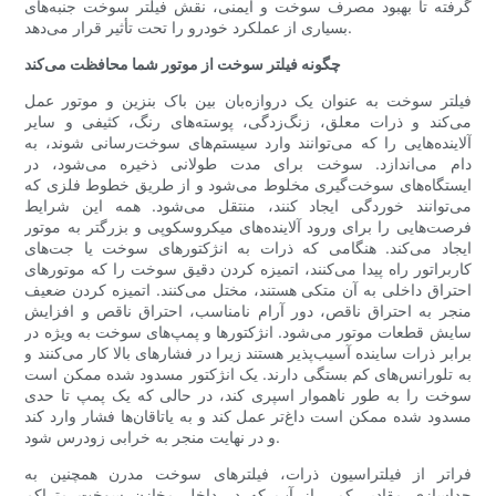
گرفته تا بهبود مصرف سوخت و ایمنی، نقش فیلتر سوخت جنبه‌های
بسیاری از عملکرد خودرو را تحت تأثیر قرار می‌دهد.
چگونه فیلتر سوخت از موتور شما محافظت می‌کند
فیلتر سوخت به عنوان یک دروازه‌بان بین باک بنزین و موتور عمل
می‌کند و ذرات معلق، زنگ‌زدگی، پوسته‌های رنگ، کثیفی و سایر
آلاینده‌هایی را که می‌توانند وارد سیستم‌های سوخت‌رسانی شوند، به
دام می‌اندازد. سوخت برای مدت طولانی ذخیره می‌شود، در
ایستگاه‌های سوخت‌گیری مخلوط می‌شود و از طریق خطوط فلزی که
می‌توانند خوردگی ایجاد کنند، منتقل می‌شود. همه این شرایط
فرصت‌هایی را برای ورود آلاینده‌های میکروسکوپی و بزرگتر به موتور
ایجاد می‌کند. هنگامی که ذرات به انژکتورهای سوخت یا جت‌های
کاربراتور راه پیدا می‌کنند، اتمیزه کردن دقیق سوخت را که موتورهای
احتراق داخلی به آن متکی هستند، مختل می‌کنند. اتمیزه کردن ضعیف
منجر به احتراق ناقص، دور آرام نامناسب، احتراق ناقص و افزایش
سایش قطعات موتور می‌شود. انژکتورها و پمپ‌های سوخت به ویژه در
برابر ذرات ساینده آسیب‌پذیر هستند زیرا در فشارهای بالا کار می‌کنند و
به تلورانس‌های کم بستگی دارند. یک انژکتور مسدود شده ممکن است
سوخت را به طور ناهموار اسپری کند، در حالی که یک پمپ تا حدی
مسدود شده ممکن است داغ‌تر عمل کند و به یاتاقان‌ها فشار وارد کند
و در نهایت منجر به خرابی زودرس شود.
فراتر از فیلتراسیون ذرات، فیلترهای سوخت مدرن همچنین به
جداسازی مقادیر کمی از آب که در داخل مخازن سوخت متراکم