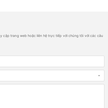
 - Nhà máy - Được
tô tuyệt đẹp 205A7481
y cập trang web hoặc liên hệ trực tiếp với chúng tôi với các câu