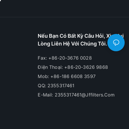
Nếu Bạn Có Bất Kỳ Câu Hỏi, Xin Vui
Lòng Liên Hệ Với Chúng Tôi.
Fax: +86-20-3676 0028
Điện Thoại: +86-20-3626 9868
Mob: +86-186 6608 3597
QQ: 2355317461
E-Mail:
2355317461@jffilters.com