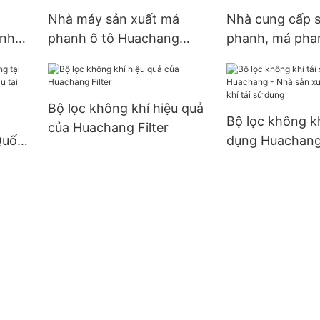
á
Nhà máy sản xuất má
Nhà cung cấp s
anh
phanh ô tô Huachang
phanh, má pha
Filter
sỉ - Huachang F
Bộ lọc không khí hiệu quả
Bộ lọc không kh
của Huachang Filter
Quốc,
dụng Huachang
tại
xuất bộ lọc khô
sử dụng