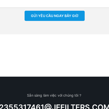
GỬI YÊU CẦU NGAY BÂY GIỜ
Sẵn sàng làm việc với chúng tôi？
2355317461@JFFILTERS.CO