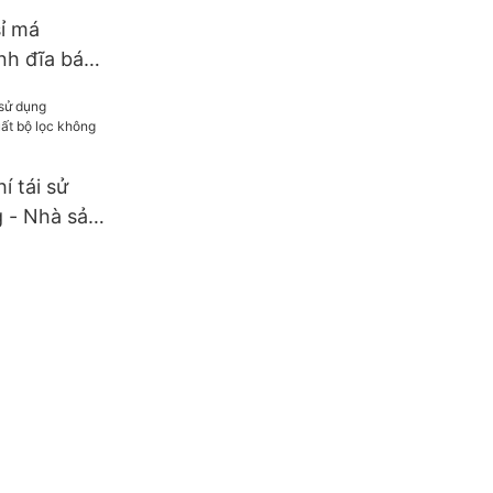
ỉ má
nh đĩa bán
ilter
í tái sử
 - Nhà sản
ng khí tái