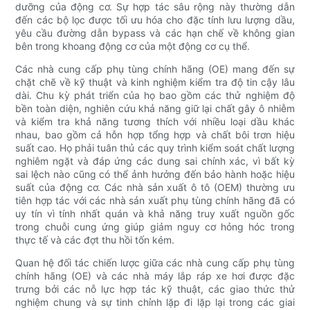
dưỡng của động cơ. Sự hợp tác sâu rộng này thường dẫn
đến các bộ lọc được tối ưu hóa cho đặc tính lưu lượng dầu,
yêu cầu đường dẫn bypass và các hạn chế về không gian
bên trong khoang động cơ của một động cơ cụ thể.
Các nhà cung cấp phụ tùng chính hãng (OE) mang đến sự
chặt chẽ về kỹ thuật và kinh nghiệm kiểm tra độ tin cậy lâu
dài. Chu kỳ phát triển của họ bao gồm các thử nghiệm độ
bền toàn diện, nghiên cứu khả năng giữ lại chất gây ô nhiễm
và kiểm tra khả năng tương thích với nhiều loại dầu khác
nhau, bao gồm cả hỗn hợp tổng hợp và chất bôi trơn hiệu
suất cao. Họ phải tuân thủ các quy trình kiểm soát chất lượng
nghiêm ngặt và đáp ứng các dung sai chính xác, vì bất kỳ
sai lệch nào cũng có thể ảnh hưởng đến bảo hành hoặc hiệu
suất của động cơ. Các nhà sản xuất ô tô (OEM) thường ưu
tiên hợp tác với các nhà sản xuất phụ tùng chính hãng đã có
uy tín vì tính nhất quán và khả năng truy xuất nguồn gốc
trong chuỗi cung ứng giúp giảm nguy cơ hỏng hóc trong
thực tế và các đợt thu hồi tốn kém.
Quan hệ đối tác chiến lược giữa các nhà cung cấp phụ tùng
chính hãng (OE) và các nhà máy lắp ráp xe hơi được đặc
trưng bởi các nỗ lực hợp tác kỹ thuật, các giao thức thử
nghiệm chung và sự tinh chỉnh lặp đi lặp lại trong các giai