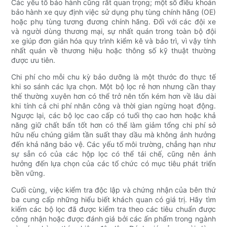
Các yếu tố bảo hành cũng rất quan trọng; một số điều khoản
bảo hành xe quy định việc sử dụng phụ tùng chính hãng (OE)
hoặc phụ tùng tương đương chính hãng. Đối với các đội xe
và người dùng thương mại, sự nhất quán trong toàn bộ đội
xe giúp đơn giản hóa quy trình kiểm kê và bảo trì, vì vậy tính
nhất quán về thương hiệu hoặc thông số kỹ thuật thường
được ưu tiên.
Chi phí cho mỗi chu kỳ bảo dưỡng là một thước đo thực tế
khi so sánh các lựa chọn. Một bộ lọc rẻ hơn nhưng cần thay
thế thường xuyên hơn có thể trở nên tốn kém hơn về lâu dài
khi tính cả chi phí nhân công và thời gian ngừng hoạt động.
Ngược lại, các bộ lọc cao cấp có tuổi thọ cao hơn hoặc khả
năng giữ chất bẩn tốt hơn có thể làm giảm tổng chi phí sở
hữu nếu chúng giảm tần suất thay dầu mà không ảnh hưởng
đến khả năng bảo vệ. Các yếu tố môi trường, chẳng hạn như
sự sẵn có của các hộp lọc có thể tái chế, cũng nên ảnh
hưởng đến lựa chọn của các tổ chức có mục tiêu phát triển
bền vững.
Cuối cùng, việc kiểm tra độc lập và chứng nhận của bên thứ
ba cung cấp những hiểu biết khách quan có giá trị. Hãy tìm
kiếm các bộ lọc đã được kiểm tra theo các tiêu chuẩn được
công nhận hoặc được đánh giá bởi các ấn phẩm trong ngành