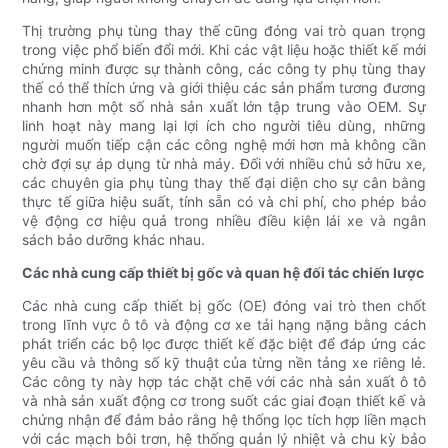
Thị trường phụ tùng thay thế cũng đóng vai trò quan trọng
trong việc phổ biến đổi mới. Khi các vật liệu hoặc thiết kế mới
chứng minh được sự thành công, các công ty phụ tùng thay
thế có thể thích ứng và giới thiệu các sản phẩm tương đương
nhanh hơn một số nhà sản xuất lớn tập trung vào OEM. Sự
linh hoạt này mang lại lợi ích cho người tiêu dùng, những
người muốn tiếp cận các công nghệ mới hơn mà không cần
chờ đợi sự áp dụng từ nhà máy. Đối với nhiều chủ sở hữu xe,
các chuyên gia phụ tùng thay thế đại diện cho sự cân bằng
thực tế giữa hiệu suất, tính sẵn có và chi phí, cho phép bảo
vệ động cơ hiệu quả trong nhiều điều kiện lái xe và ngân
sách bảo dưỡng khác nhau.
Các nhà cung cấp thiết bị gốc và quan hệ đối tác chiến lược
Các nhà cung cấp thiết bị gốc (OE) đóng vai trò then chốt
trong lĩnh vực ô tô và động cơ xe tải hạng nặng bằng cách
phát triển các bộ lọc được thiết kế đặc biệt để đáp ứng các
yêu cầu và thông số kỹ thuật của từng nền tảng xe riêng lẻ.
Các công ty này hợp tác chặt chẽ với các nhà sản xuất ô tô
và nhà sản xuất động cơ trong suốt các giai đoạn thiết kế và
chứng nhận để đảm bảo rằng hệ thống lọc tích hợp liền mạch
với các mạch bôi trơn, hệ thống quản lý nhiệt và chu kỳ bảo