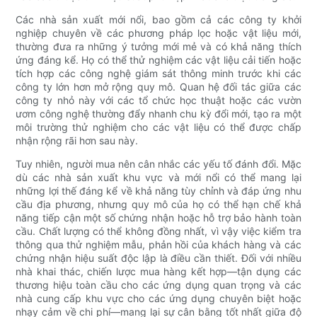
Các nhà sản xuất mới nổi, bao gồm cả các công ty khởi
nghiệp chuyên về các phương pháp lọc hoặc vật liệu mới,
thường đưa ra những ý tưởng mới mẻ và có khả năng thích
ứng đáng kể. Họ có thể thử nghiệm các vật liệu cải tiến hoặc
tích hợp các công nghệ giám sát thông minh trước khi các
công ty lớn hơn mở rộng quy mô. Quan hệ đối tác giữa các
công ty nhỏ này với các tổ chức học thuật hoặc các vườn
ươm công nghệ thường đẩy nhanh chu kỳ đổi mới, tạo ra một
môi trường thử nghiệm cho các vật liệu có thể được chấp
nhận rộng rãi hơn sau này.
Tuy nhiên, người mua nên cân nhắc các yếu tố đánh đổi. Mặc
dù các nhà sản xuất khu vực và mới nổi có thể mang lại
những lợi thế đáng kể về khả năng tùy chỉnh và đáp ứng nhu
cầu địa phương, nhưng quy mô của họ có thể hạn chế khả
năng tiếp cận một số chứng nhận hoặc hỗ trợ bảo hành toàn
cầu. Chất lượng có thể không đồng nhất, vì vậy việc kiểm tra
thông qua thử nghiệm mẫu, phản hồi của khách hàng và các
chứng nhận hiệu suất độc lập là điều cần thiết. Đối với nhiều
nhà khai thác, chiến lược mua hàng kết hợp—tận dụng các
thương hiệu toàn cầu cho các ứng dụng quan trọng và các
nhà cung cấp khu vực cho các ứng dụng chuyên biệt hoặc
nhạy cảm về chi phí—mang lại sự cân bằng tốt nhất giữa độ