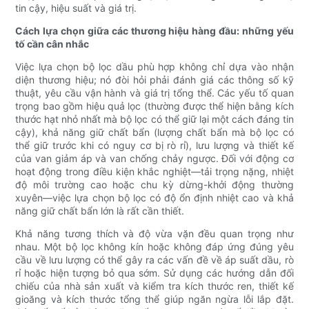
tin cậy, hiệu suất và giá trị.
Cách lựa chọn giữa các thương hiệu hàng đầu: những yếu
tố cần cân nhắc
Việc lựa chọn bộ lọc dầu phù hợp không chỉ dựa vào nhận
diện thương hiệu; nó đòi hỏi phải đánh giá các thông số kỹ
thuật, yêu cầu vận hành và giá trị tổng thể. Các yếu tố quan
trọng bao gồm hiệu quả lọc (thường được thể hiện bằng kích
thước hạt nhỏ nhất mà bộ lọc có thể giữ lại một cách đáng tin
cậy), khả năng giữ chất bẩn (lượng chất bẩn mà bộ lọc có
thể giữ trước khi có nguy cơ bị rò rỉ), lưu lượng và thiết kế
của van giảm áp và van chống chảy ngược. Đối với động cơ
hoạt động trong điều kiện khắc nghiệt—tải trọng nặng, nhiệt
độ môi trường cao hoặc chu kỳ dừng-khởi động thường
xuyên—việc lựa chọn bộ lọc có độ ổn định nhiệt cao và khả
năng giữ chất bẩn lớn là rất cần thiết.
Khả năng tương thích và độ vừa vặn đều quan trọng như
nhau. Một bộ lọc không kín hoặc không đáp ứng đúng yêu
cầu về lưu lượng có thể gây ra các vấn đề về áp suất dầu, rò
rỉ hoặc hiện tượng bỏ qua sớm. Sử dụng các hướng dẫn đối
chiếu của nhà sản xuất và kiểm tra kích thước ren, thiết kế
gioăng và kích thước tổng thể giúp ngăn ngừa lỗi lắp đặt.