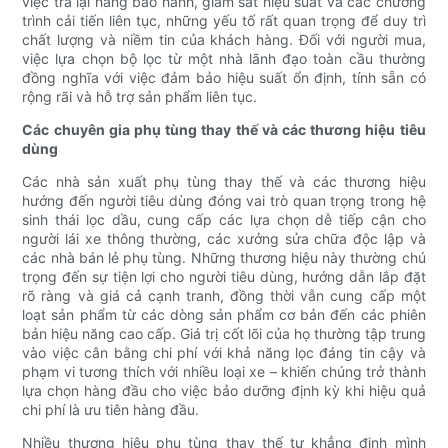
việc trả lại hàng bảo hành, giám sát hiệu suất và các chương
trình cải tiến liên tục, những yếu tố rất quan trọng để duy trì
chất lượng và niềm tin của khách hàng. Đối với người mua,
việc lựa chọn bộ lọc từ một nhà lãnh đạo toàn cầu thường
đồng nghĩa với việc đảm bảo hiệu suất ổn định, tính sẵn có
rộng rãi và hỗ trợ sản phẩm liên tục.
Các chuyên gia phụ tùng thay thế và các thương hiệu tiêu
dùng
Các nhà sản xuất phụ tùng thay thế và các thương hiệu
hướng đến người tiêu dùng đóng vai trò quan trọng trong hệ
sinh thái lọc dầu, cung cấp các lựa chọn dễ tiếp cận cho
người lái xe thông thường, các xưởng sửa chữa độc lập và
các nhà bán lẻ phụ tùng. Những thương hiệu này thường chú
trọng đến sự tiện lợi cho người tiêu dùng, hướng dẫn lắp đặt
rõ ràng và giá cả cạnh tranh, đồng thời vẫn cung cấp một
loạt sản phẩm từ các dòng sản phẩm cơ bản đến các phiên
bản hiệu năng cao cấp. Giá trị cốt lõi của họ thường tập trung
vào việc cân bằng chi phí với khả năng lọc đáng tin cậy và
phạm vi tương thích với nhiều loại xe – khiến chúng trở thành
lựa chọn hàng đầu cho việc bảo dưỡng định kỳ khi hiệu quả
chi phí là ưu tiên hàng đầu.
Nhiều thương hiệu phụ tùng thay thế tự khẳng định mình