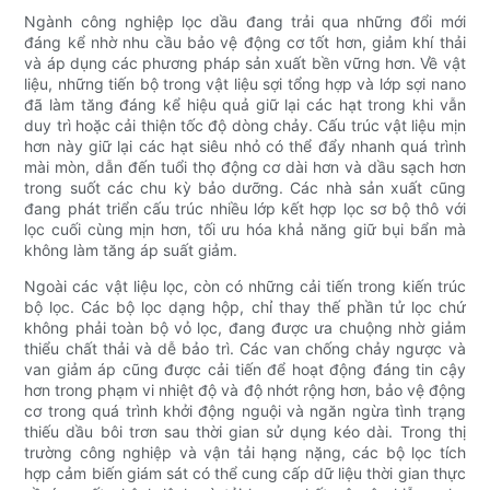
Ngành công nghiệp lọc dầu đang trải qua những đổi mới
đáng kể nhờ nhu cầu bảo vệ động cơ tốt hơn, giảm khí thải
và áp dụng các phương pháp sản xuất bền vững hơn. Về vật
liệu, những tiến bộ trong vật liệu sợi tổng hợp và lớp sợi nano
đã làm tăng đáng kể hiệu quả giữ lại các hạt trong khi vẫn
duy trì hoặc cải thiện tốc độ dòng chảy. Cấu trúc vật liệu mịn
hơn này giữ lại các hạt siêu nhỏ có thể đẩy nhanh quá trình
mài mòn, dẫn đến tuổi thọ động cơ dài hơn và dầu sạch hơn
trong suốt các chu kỳ bảo dưỡng. Các nhà sản xuất cũng
đang phát triển cấu trúc nhiều lớp kết hợp lọc sơ bộ thô với
lọc cuối cùng mịn hơn, tối ưu hóa khả năng giữ bụi bẩn mà
không làm tăng áp suất giảm.
Ngoài các vật liệu lọc, còn có những cải tiến trong kiến ​​trúc
bộ lọc. Các bộ lọc dạng hộp, chỉ thay thế phần tử lọc chứ
không phải toàn bộ vỏ lọc, đang được ưa chuộng nhờ giảm
thiểu chất thải và dễ bảo trì. Các van chống chảy ngược và
van giảm áp cũng được cải tiến để hoạt động đáng tin cậy
hơn trong phạm vi nhiệt độ và độ nhớt rộng hơn, bảo vệ động
cơ trong quá trình khởi động nguội và ngăn ngừa tình trạng
thiếu dầu bôi trơn sau thời gian sử dụng kéo dài. Trong thị
trường công nghiệp và vận tải hạng nặng, các bộ lọc tích
hợp cảm biến giám sát có thể cung cấp dữ liệu thời gian thực