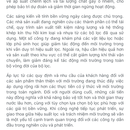
về áp suất chênh lệch và tải lượng chất gây ô nhiễm, cho
phép bảo trì dự đoán và giảm thời gian ngừng hoạt động.
Các sáng kiến ​​về tính bền vững ngày càng được chú trọng.
Các nhà sản xuất đang nghiên cứu các thành phần có thể tái
chế, quy trình sản xuất tiết kiệm năng lượng và hệ thống
khép kín thu hồi kim loại và nhựa từ các bộ lọc đã qua sử
dụng. Một số công ty đang khám phá các vật liệu lọc hoặc
lớp phủ sinh học giúp giảm tác động đến môi trường trong
khi vẫn duy trì hiệu suất lọc. Ngoài ra, hậu cần hiệu quả hơn
và sản xuất theo khu vực có thể cắt giảm lượng khí thải vận
chuyển, làm giảm đáng kể tác động môi trường trong toàn
bộ vòng đời của bộ lọc.
Áp lực từ các quy định và nhu cầu của khách hàng đối với
các sản phẩm thân thiện với môi trường đang thúc đẩy việc
áp dụng rộng rãi hơn các thực tiễn có ý thức về môi trường
trong toàn ngành. Đối với người dùng cuối, những cải tiến
này đồng nghĩa với khả năng bảo vệ tốt hơn và thời gian thay
nước lâu hơn, cùng với tùy chọn lựa chọn bộ lọc phù hợp với
các giá trị bền vững. Khi công nghệ tiếp tục phát triển, sự
giao thoa giữa hiệu suất lọc và trách nhiệm môi trường sẽ vẫn
là một yếu tố cạnh tranh quan trọng đối với các công ty dẫn
đầu trong nghiên cứu và phát triển.