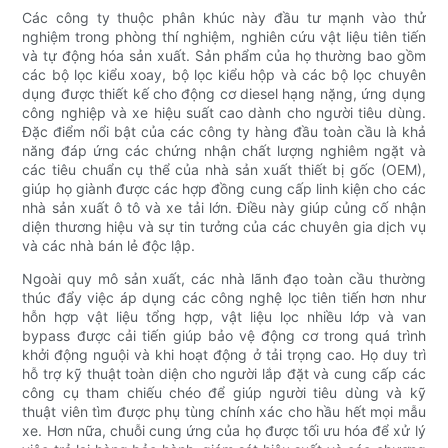
Các công ty thuộc phân khúc này đầu tư mạnh vào thử
nghiệm trong phòng thí nghiệm, nghiên cứu vật liệu tiên tiến
và tự động hóa sản xuất. Sản phẩm của họ thường bao gồm
các bộ lọc kiểu xoay, bộ lọc kiểu hộp và các bộ lọc chuyên
dụng được thiết kế cho động cơ diesel hạng nặng, ứng dụng
công nghiệp và xe hiệu suất cao dành cho người tiêu dùng.
Đặc điểm nổi bật của các công ty hàng đầu toàn cầu là khả
năng đáp ứng các chứng nhận chất lượng nghiêm ngặt và
các tiêu chuẩn cụ thể của nhà sản xuất thiết bị gốc (OEM),
giúp họ giành được các hợp đồng cung cấp linh kiện cho các
nhà sản xuất ô tô và xe tải lớn. Điều này giúp củng cố nhận
diện thương hiệu và sự tin tưởng của các chuyên gia dịch vụ
và các nhà bán lẻ độc lập.
Ngoài quy mô sản xuất, các nhà lãnh đạo toàn cầu thường
thúc đẩy việc áp dụng các công nghệ lọc tiên tiến hơn như
hỗn hợp vật liệu tổng hợp, vật liệu lọc nhiều lớp và van
bypass được cải tiến giúp bảo vệ động cơ trong quá trình
khởi động nguội và khi hoạt động ở tải trọng cao. Họ duy trì
hỗ trợ kỹ thuật toàn diện cho người lắp đặt và cung cấp các
công cụ tham chiếu chéo để giúp người tiêu dùng và kỹ
thuật viên tìm được phụ tùng chính xác cho hầu hết mọi mẫu
xe. Hơn nữa, chuỗi cung ứng của họ được tối ưu hóa để xử lý