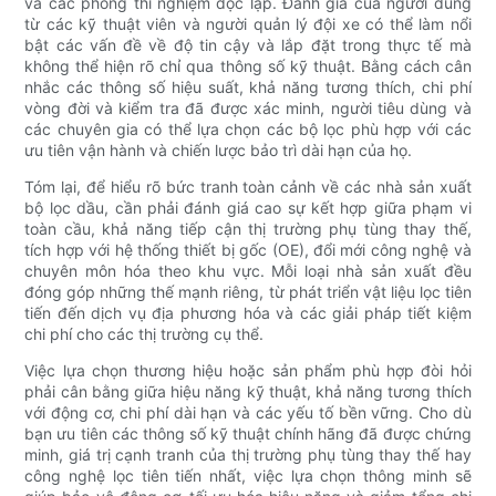
và các phòng thí nghiệm độc lập. Đánh giá của người dùng
từ các kỹ thuật viên và người quản lý đội xe có thể làm nổi
bật các vấn đề về độ tin cậy và lắp đặt trong thực tế mà
không thể hiện rõ chỉ qua thông số kỹ thuật. Bằng cách cân
nhắc các thông số hiệu suất, khả năng tương thích, chi phí
vòng đời và kiểm tra đã được xác minh, người tiêu dùng và
các chuyên gia có thể lựa chọn các bộ lọc phù hợp với các
ưu tiên vận hành và chiến lược bảo trì dài hạn của họ.
Tóm lại, để hiểu rõ bức tranh toàn cảnh về các nhà sản xuất
bộ lọc dầu, cần phải đánh giá cao sự kết hợp giữa phạm vi
toàn cầu, khả năng tiếp cận thị trường phụ tùng thay thế,
tích hợp với hệ thống thiết bị gốc (OE), đổi mới công nghệ và
chuyên môn hóa theo khu vực. Mỗi loại nhà sản xuất đều
đóng góp những thế mạnh riêng, từ phát triển vật liệu lọc tiên
tiến đến dịch vụ địa phương hóa và các giải pháp tiết kiệm
chi phí cho các thị trường cụ thể.
Việc lựa chọn thương hiệu hoặc sản phẩm phù hợp đòi hỏi
phải cân bằng giữa hiệu năng kỹ thuật, khả năng tương thích
với động cơ, chi phí dài hạn và các yếu tố bền vững. Cho dù
bạn ưu tiên các thông số kỹ thuật chính hãng đã được chứng
minh, giá trị cạnh tranh của thị trường phụ tùng thay thế hay
công nghệ lọc tiên tiến nhất, việc lựa chọn thông minh sẽ