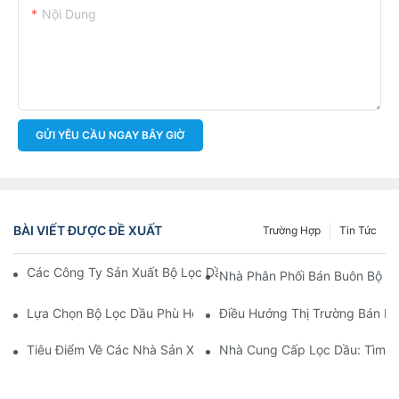
Nội Dung
GỬI YÊU CẦU NGAY BÂY GIỜ
BÀI VIẾT ĐƯỢC ĐỀ XUẤT
Trường Hợp
Tin Tức
Các Công Ty Sản Xuất Bộ Lọc Dầu Hàng Đầu: Tổng Quan Toàn 
Nhà Phân Phối Bán Buôn Bộ Lọ
Lựa Chọn Bộ Lọc Dầu Phù Hợp Cho Mẫu Xe Của Bạn: Những Câ
Điều Hướng Thị Trường Bán Bu
Tiêu Điểm Về Các Nhà Sản Xuất Bộ Lọc Dầu Hàng Đầu Và Nhữn
Nhà Cung Cấp Lọc Dầu: Tìm K