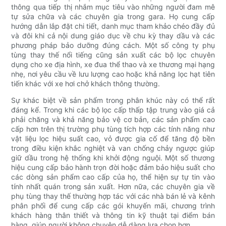
thông qua tiếp thị nhắm mục tiêu vào những người đam mê
tự sửa chữa và các chuyên gia trong gara. Họ cung cấp
hướng dẫn lắp đặt chi tiết, danh mục tham khảo chéo đầy đủ
và đôi khi cả nội dung giáo dục về chu kỳ thay dầu và các
phương pháp bảo dưỡng đúng cách. Một số công ty phụ
tùng thay thế nổi tiếng cũng sản xuất các bộ lọc chuyên
dụng cho xe địa hình, xe đua thể thao và xe thương mại hạng
nhẹ, nơi yêu cầu về lưu lượng cao hoặc khả năng lọc hạt tiên
tiến khác với xe hơi chở khách thông thường.
Sự khác biệt về sản phẩm trong phân khúc này có thể rất
đáng kể. Trong khi các bộ lọc cấp thấp tập trung vào giá cả
phải chăng và khả năng bảo vệ cơ bản, các sản phẩm cao
cấp hơn trên thị trường phụ tùng tích hợp các tính năng như
vật liệu lọc hiệu suất cao, vỏ được gia cố để tăng độ bền
trong điều kiện khắc nghiệt và van chống chảy ngược giúp
giữ dầu trong hệ thống khi khởi động nguội. Một số thương
hiệu cung cấp bảo hành trọn đời hoặc đảm bảo hiệu suất cho
các dòng sản phẩm cao cấp của họ, thể hiện sự tự tin vào
tính nhất quán trong sản xuất. Hơn nữa, các chuyên gia về
phụ tùng thay thế thường hợp tác với các nhà bán lẻ và kênh
phân phối để cung cấp các gói khuyến mãi, chương trình
khách hàng thân thiết và thông tin kỹ thuật tại điểm bán
hàng, giúp người không chuyên dễ dàng lựa chọn hơn.