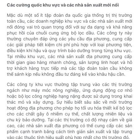
Các cường quốc khu vực và các nhà sản xuất mới nổi
Mặc dù một số ít tập đoàn đa quốc gia thống trị thị trường
toàn cầu, các doanh nghiệp khu vực và các nhà sản xuất mới
nổi đóng vai trò quan trọng đối với sự đa dạng và khả năng
phục hồi của chuỗi cung ứng bộ lọc dầu. Các công ty này
thường chuyên đáp ứng các yêu cầu địa phương, cung cấp
các giải pháp tiết kiệm chi phí phù hợp với loại phương tiện,
điều kiện khí hậu và quy trình bảo dưỡng trong từng khu vực.
Tại nhiều khu vực, các nhà sản xuất địa phương cung cấp
thời gian giao hàng nhanh chóng, sản lượng linh hoạt và hỗ
trợ khách hàng trực tiếp mà các tập đoàn toàn cầu không
thể sánh kịp nếu không đầu tư đáng kể vào khâu hậu cần.
Các công ty khu vực thường tập trung vào các thị trường
ngách như máy móc nông nghiệp, ứng dụng động cơ nhỏ
hoặc bộ lọc công nghiệp hạng nặng được sử dụng trong khai
thác mỏ và xây dựng. Sự hiểu biết sâu sắc về môi trường
hoạt động địa phương cho phép họ tối ưu hóa thiết kế bộ lọc
cho các chất gây ô nhiễm cụ thể, chất lượng nhiên liệu và
chu kỳ bảo dưỡng. Tại các thị trường có độ nhạy cảm về giá
cao, các nhà sản xuất địa phương có thể cung cấp các sản
phẩm cạnh tranh bằng cách tinh giản sản xuất và tập trung
vào các thuộc tính hiệu suất phù hợp nhất cho thị trường đó.