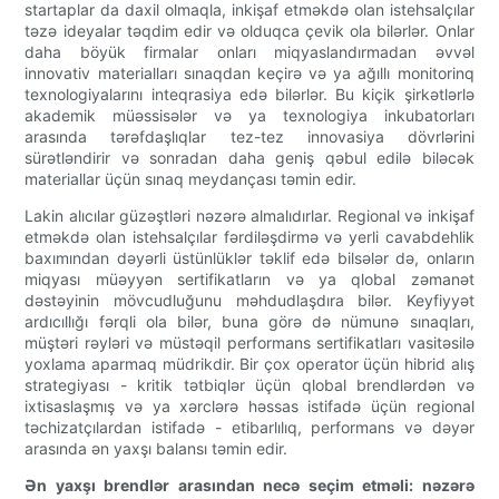
startaplar da daxil olmaqla, inkişaf etməkdə olan istehsalçılar
təzə ideyalar təqdim edir və olduqca çevik ola bilərlər. Onlar
daha böyük firmalar onları miqyaslandırmadan əvvəl
innovativ materialları sınaqdan keçirə və ya ağıllı monitorinq
texnologiyalarını inteqrasiya edə bilərlər. Bu kiçik şirkətlərlə
akademik müəssisələr və ya texnologiya inkubatorları
arasında tərəfdaşlıqlar tez-tez innovasiya dövrlərini
sürətləndirir və sonradan daha geniş qəbul edilə biləcək
materiallar üçün sınaq meydançası təmin edir.
Lakin alıcılar güzəştləri nəzərə almalıdırlar. Regional və inkişaf
etməkdə olan istehsalçılar fərdiləşdirmə və yerli cavabdehlik
baxımından dəyərli üstünlüklər təklif edə bilsələr də, onların
miqyası müəyyən sertifikatların və ya qlobal zəmanət
dəstəyinin mövcudluğunu məhdudlaşdıra bilər. Keyfiyyət
ardıcıllığı fərqli ola bilər, buna görə də nümunə sınaqları,
müştəri rəyləri və müstəqil performans sertifikatları vasitəsilə
yoxlama aparmaq müdrikdir. Bir çox operator üçün hibrid alış
strategiyası - kritik tətbiqlər üçün qlobal brendlərdən və
ixtisaslaşmış və ya xərclərə həssas istifadə üçün regional
təchizatçılardan istifadə - etibarlılıq, performans və dəyər
arasında ən yaxşı balansı təmin edir.
Ən yaxşı brendlər arasından necə seçim etməli: nəzərə