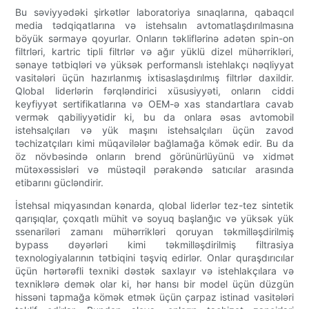
Bu səviyyədəki şirkətlər laboratoriya sınaqlarına, qabaqcıl
media tədqiqatlarına və istehsalın avtomatlaşdırılmasına
böyük sərmayə qoyurlar. Onların təkliflərinə adətən spin-on
filtrləri, kartric tipli filtrlər və ağır yüklü dizel mühərrikləri,
sənaye tətbiqləri və yüksək performanslı istehlakçı nəqliyyat
vasitələri üçün hazırlanmış ixtisaslaşdırılmış filtrlər daxildir.
Qlobal liderlərin fərqləndirici xüsusiyyəti, onların ciddi
keyfiyyət sertifikatlarına və OEM-ə xas standartlara cavab
vermək qabiliyyətidir ki, bu da onlara əsas avtomobil
istehsalçıları və yük maşını istehsalçıları üçün zavod
təchizatçıları kimi müqavilələr bağlamağa kömək edir. Bu da
öz növbəsində onların brend görünürlüyünü və xidmət
mütəxəssisləri və müstəqil pərakəndə satıcılar arasında
etibarını gücləndirir.
İstehsal miqyasından kənarda, qlobal liderlər tez-tez sintetik
qarışıqlar, çoxqatlı mühit və soyuq başlanğıc və yüksək yük
ssenariləri zamanı mühərrikləri qoruyan təkmilləşdirilmiş
bypass dəyərləri kimi təkmilləşdirilmiş filtrasiya
texnologiyalarının tətbiqini təşviq edirlər. Onlar quraşdırıcılar
üçün hərtərəfli texniki dəstək saxlayır və istehlakçılara və
texniklərə demək olar ki, hər hansı bir model üçün düzgün
hissəni tapmağa kömək etmək üçün çarpaz istinad vasitələri