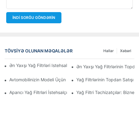
İNDI SORĞU GÖNDƏRIN
TÖVSIYƏ OLUNAN MƏQALƏLƏR
Hallar
Xəbəri
Ən Yaxşı Yağ Filtrləri Istehsal Edən Şirkətlər: Hərtərəfli Baxış
Ən Yaxşı Yağ Filtrlərinin Topdan
Avtomobilinizin Modeli Üçün Düzgün Yağ Filtrinin Seçilməsi: Əsa
Yağ Filtrlərinin Topdan Satışı 
Aparıcı Yağ Filtrləri İstehsalçılarına Və Onların İnnovasiyalarına D
Yağ Filtri Təchizatçılar: Biznes