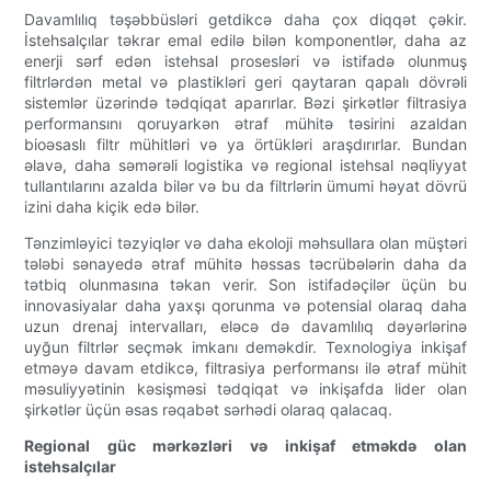
Davamlılıq təşəbbüsləri getdikcə daha çox diqqət çəkir.
İstehsalçılar təkrar emal edilə bilən komponentlər, daha az
enerji sərf edən istehsal prosesləri və istifadə olunmuş
filtrlərdən metal və plastikləri geri qaytaran qapalı dövrəli
sistemlər üzərində tədqiqat aparırlar. Bəzi şirkətlər filtrasiya
performansını qoruyarkən ətraf mühitə təsirini azaldan
bioəsaslı filtr mühitləri və ya örtükləri araşdırırlar. Bundan
əlavə, daha səmərəli logistika və regional istehsal nəqliyyat
tullantılarını azalda bilər və bu da filtrlərin ümumi həyat dövrü
izini daha kiçik edə bilər.
Tənzimləyici təzyiqlər və daha ekoloji məhsullara olan müştəri
tələbi sənayedə ətraf mühitə həssas təcrübələrin daha da
tətbiq olunmasına təkan verir. Son istifadəçilər üçün bu
innovasiyalar daha yaxşı qorunma və potensial olaraq daha
uzun drenaj intervalları, eləcə də davamlılıq dəyərlərinə
uyğun filtrlər seçmək imkanı deməkdir. Texnologiya inkişaf
etməyə davam etdikcə, filtrasiya performansı ilə ətraf mühit
məsuliyyətinin kəsişməsi tədqiqat və inkişafda lider olan
şirkətlər üçün əsas rəqabət sərhədi olaraq qalacaq.
Regional güc mərkəzləri və inkişaf etməkdə olan
istehsalçılar