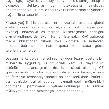
uyğunluğu, həyat dövrü dəyərini və təsdiqlənmiş sınaqları
ölçməklə istehlakçılar və mütəxəssislər əməliyyat
prioritetlərinə və uzunmüddətli texniki xidmət strategiyalarına
uyğun filtrlər seçə bilərlər.
Xülasə, yağ filtri istehsalçılarının mənzərəsini anlamaq qlobal
əhatə dairəsi, satış sonrası əlçatanlıq, OE inteqrasiyası,
texnoloji innovasiya və regional ixtisaslaşmanın qarışığını
qiymətləndirmək deməkdir. Hər bir istehsalçı növü qabaqcıl
media inkişafından tutmuş lokal xidmətə və müəyyən
bazarlar üçün səmərəli həllərə qədər özünəməxsus güclü
tərəflərinə töhfə verir.
Düzgün marka və ya məhsul seçmək üçün texniki göstəricilər,
mühərriklə uyğunluq, uzunmüddətli xərc və dayanıqlılıq
üstünlükləri balanslaşdırılmalıdır. İstər sübut olunmuş OE
spesifikasiyalarına, istər rəqabətli satış sonrası dəyərə, istərsə
də filtrasiya texnologiyasındakı ən son yeniliklərə üstünlük
verməyinizdən asılı olmayaraq, məlumatlı seçim mühərrikləri
qorumağa, performansı optimallaşdırmağa və ümumi
mülkiyyət xərclərini azaltmağa kömək edəcəkdir.