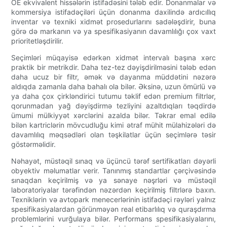
OE ekvivalent hissələrin istifadəsini tələb edir. Donanmalar və
kommersiya istifadəçiləri üçün donanma daxilində ardıcıllıq
inventar və texniki xidmət prosedurlarını sadələşdirir, buna
görə də markanın və ya spesifikasiyanın davamlılığı çox vaxt
prioritetləşdirilir.
Seçimləri müqayisə edərkən xidmət intervalı başına xərc
praktik bir metrikdir. Daha tez-tez dəyişdirilməsini tələb edən
daha ucuz bir filtr, əmək və dayanma müddətini nəzərə
aldıqda zamanla daha bahalı ola bilər. Əksinə, uzun ömürlü və
ya daha çox çirkləndirici tutumu təklif edən premium filtrlər,
qorunmadan yağ dəyişdirmə tezliyini azaltdıqları təqdirdə
ümumi mülkiyyət xərclərini azalda bilər. Təkrar emal edilə
bilən kartriclərin mövcudluğu kimi ətraf mühit mülahizələri də
davamlılıq məqsədləri olan təşkilatlar üçün seçimlərə təsir
göstərməlidir.
Nəhayət, müstəqil sınaq və üçüncü tərəf sertifikatları dəyərli
obyektiv məlumatlar verir. Tanınmış standartlar çərçivəsində
sınaqdan keçirilmiş və ya sənaye nəşrləri və müstəqil
laboratoriyalar tərəfindən nəzərdən keçirilmiş filtrlərə baxın.
Texniklərin və avtopark menecerlərinin istifadəçi rəyləri yalnız
spesifikasiyalardan görünməyən real etibarlılıq və quraşdırma
problemlərini vurğulaya bilər. Performans spesifikasiyalarını,