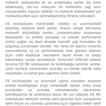
mühərrik istehsalçıları ilə sıx əməkdaşlıq edirlər. Bu dərin
əməkdaşlıq, tez-tez müəyyən bir mühərrikin yağ axını
xüsusiyyətləri, bypass tələbləri və mühərrik bölməsindəki yer
məhdudiyyətləri üçün optimallaşdırılmış filtrlərlə nəticələnir.
OE təchizatçıları mühəndislik ciddiliyi və uzunmüddətli
etibarlılıq testlərini təklif edirlər. Onların inkişaf dövrlərinə
hərtərəfli dözümlülük testləri, çirkləndiricilərin saxlanması
tədqiqatları və sintetik qarışıqlar və yüksək performanslı
sürtkü yağları da daxil olmaqla müxtəlif yağ formulaları ilə
uyğunluq yoxlamaları daxildir. Hər hansı bir sapma mühərrik
zəmanətlərinə və ya performansına təsir göstərə biləcəyi
üçün ciddi keyfiyyət nəzarətinə riayət etməli və dəqiq
toleranslara cavab verməlidirlər. Avtomobil OEM-ləri adətən
tanınmış OE filtr istehsalçıları ilə tərəfdaşlığa üstünlük verirlər,
çünki təchizat zəncirindəki ardıcıllıq və izlənilə bilənlik sahə
nasazlıqları və bahalı geri çağırılma riskini azaldır.
OE təchizatçıları və avtomobil yığma zavodları arasında
strateji tərəfdaşlıqlar birgə mühəndislik səyləri, ortaq sınaq
protokolları və prototip mərhələlərində təkrarlanan
təkmilləşdirmə ilə xarakterizə olunur. Bir çox hallarda, OE filtr
istehsalçıları həmçinin montaj xətti personalı üçün quraşdırma
təlimi keçirir və vaxtında çatdırılma üçün logistika həlləri təklif