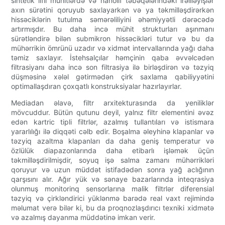
sintetik lifli mühitlərdə və nanolif təbəqələrindəki irəliləyişlər
axın sürətini qoruyub saxlayarkən və ya təkmilləşdirərkən
hissəciklərin tutulma səmərəliliyini əhəmiyyətli dərəcədə
artırmışdır. Bu daha incə mühit strukturları aşınmanı
sürətləndirə bilən submikron hissəcikləri tutur və bu da
mühərrikin ömrünü uzadır və xidmət intervallarında yağı daha
təmiz saxlayır. İstehsalçılar həmçinin qaba əvvəlcədən
filtrasiyanı daha incə son filtrasiya ilə birləşdirən və təzyiq
düşməsinə xələl gətirmədən çirk saxlama qabiliyyətini
optimallaşdıran çoxqatlı konstruksiyalar hazırlayırlar.
Mediadan əlavə, filtr arxitekturasında da yeniliklər
mövcuddur. Bütün qutunu deyil, yalnız filtr elementini əvəz
edən kartric tipli filtrlər, azalmış tullantıları və istismara
yararlılığı ilə diqqəti cəlb edir. Boşalma əleyhinə klapanlar və
təzyiq azaltma klapanları da daha geniş temperatur və
özlülük diapazonlarında daha etibarlı işləmək üçün
təkmilləşdirilmişdir, soyuq işə salma zamanı mühərrikləri
qoruyur və uzun müddət istifadədən sonra yağ aclığının
qarşısını alır. Ağır yük və sənaye bazarlarında inteqrasiya
olunmuş monitorinq sensorlarına malik filtrlər diferensial
təzyiq və çirkləndirici yüklənmə barədə real vaxt rejimində
məlumat verə bilər ki, bu da proqnozlaşdırıcı texniki xidmətə
və azalmış dayanma müddətinə imkan verir.