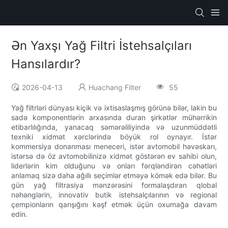
Ən Yaxşı Yağ Filtri İstehsalçıları
Hansılardır?
2026-04-13
Huachang Filter
55
Yağ filtrləri dünyası kiçik və ixtisaslaşmış görünə bilər, lakin bu
sadə komponentlərin arxasında duran şirkətlər mühərrikin
etibarlılığında, yanacaq səmərəliliyində və uzunmüddətli
texniki xidmət xərclərində böyük rol oynayır. İstər
kommersiya donanması meneceri, istər avtomobil həvəskarı,
istərsə də öz avtomobilinizə xidmət göstərən ev sahibi olun,
liderlərin kim olduğunu və onları fərqləndirən cəhətləri
anlamaq sizə daha ağıllı seçimlər etməyə kömək edə bilər. Bu
gün yağ filtrasiya mənzərəsini formalaşdıran qlobal
nəhənglərin, innovativ butik istehsalçılarının və regional
çempionların qarışığını kəşf etmək üçün oxumağa davam
edin.