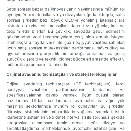
Satış sonrası bazar da innovasiyanın yayılmasında mühüm rol
oynayır. Yeni materiallar və ya dizaynlar uğurlu olduqda, satış
sonrası şirkətlər bəzi böyük OEM-ə yönəlmiş istehsalçılara
nisbətən ekvivalent məhsulları daha tez uyğunlaşdıra və
təqdim edə bilərlər. Bu çeviklik, zavodda qəbul edilməsini
gözləmədən yeni texnologiyalara çıxış əldə etmək istəyən
istehlakçılara fayda verir. Bir çox nəqliyyat vasitəsi sahibləri
üçün satış sonrası mütəxəssislər performans, mövcudluq və
qiymət arasında praqmatik bir tarazlığı təmsil edir və geniş
sürücülük şəraiti və texniki xidmət büdcələri arasında effektiv
mühərrik qorunmasını təmin edir.
Orijinal avadanlıq təchizatçıları və strateji tərəfdaşlıqlar
Orijinal avadanlıq təchizatçıları (OE təchizatçıları), fərdi
nəqliyyat vasitələri platformalarının tələblərinə və
spesifikasiyalarına cavab vermək üçün xüsusi olaraq
hazırlanmış filtrlər hazırlamaqla avtomobil və ağır yük
maşınları sektorlarında mühüm rol oynayırlar. Bu şirkətlər,
filtrasiya sistemlərinin mühərriklərin yağlama sxemləri, istilik
idarəetmə sistemləri və xidmət intervalları ilə sorunsuz şəkildə
inteqrasiya olunmasını təmin etmək üçün dizayn və
sertifikatlaşdırma mərhələlərində avtomobil istehsalçıları və