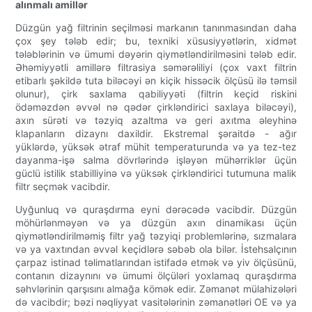
alınmalı amillər
Düzgün yağ filtrinin seçilməsi markanın tanınmasından daha
çox şey tələb edir; bu, texniki xüsusiyyətlərin, xidmət
tələblərinin və ümumi dəyərin qiymətləndirilməsini tələb edir.
Əhəmiyyətli amillərə filtrasiya səmərəliliyi (çox vaxt filtrin
etibarlı şəkildə tuta biləcəyi ən kiçik hissəcik ölçüsü ilə təmsil
olunur), çirk saxlama qabiliyyəti (filtrin keçid riskini
ödəməzdən əvvəl nə qədər çirkləndirici saxlaya biləcəyi),
axın sürəti və təzyiq azaltma və geri axıtma əleyhinə
klapanların dizaynı daxildir. Ekstremal şəraitdə - ağır
yüklərdə, yüksək ətraf mühit temperaturunda və ya tez-tez
dayanma-işə salma dövrlərində işləyən mühərriklər üçün
güclü istilik stabilliyinə və yüksək çirkləndirici tutumuna malik
filtr seçmək vacibdir.
Uyğunluq və quraşdırma eyni dərəcədə vacibdir. Düzgün
möhürlənməyən və ya düzgün axın dinamikası üçün
qiymətləndirilməmiş filtr yağ təzyiqi problemlərinə, sızmalara
və ya vaxtından əvvəl keçidlərə səbəb ola bilər. İstehsalçının
çarpaz istinad təlimatlarından istifadə etmək və yiv ölçüsünü,
contanın dizaynını və ümumi ölçüləri yoxlamaq quraşdırma
səhvlərinin qarşısını almağa kömək edir. Zəmanət mülahizələri
də vacibdir; bəzi nəqliyyat vasitələrinin zəmanətləri OE və ya