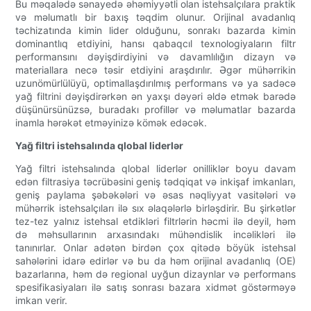
Bu məqalədə sənayedə əhəmiyyətli olan istehsalçılara praktik
və məlumatlı bir baxış təqdim olunur. Orijinal avadanlıq
təchizatında kimin lider olduğunu, sonrakı bazarda kimin
dominantlıq etdiyini, hansı qabaqcıl texnologiyaların filtr
performansını dəyişdirdiyini və davamlılığın dizayn və
materiallara necə təsir etdiyini araşdırılır. Əgər mühərrikin
uzunömürlülüyü, optimallaşdırılmış performans və ya sadəcə
yağ filtrini dəyişdirərkən ən yaxşı dəyəri əldə etmək barədə
düşünürsünüzsə, buradakı profillər və məlumatlar bazarda
inamla hərəkət etməyinizə kömək edəcək.
Yağ filtri istehsalında qlobal liderlər
Yağ filtri istehsalında qlobal liderlər onilliklər boyu davam
edən filtrasiya təcrübəsini geniş tədqiqat və inkişaf imkanları,
geniş paylama şəbəkələri və əsas nəqliyyat vasitələri və
mühərrik istehsalçıları ilə sıx əlaqələrlə birləşdirir. Bu şirkətlər
tez-tez yalnız istehsal etdikləri filtrlərin həcmi ilə deyil, həm
də məhsullarının arxasındakı mühəndislik incəlikləri ilə
tanınırlar. Onlar adətən birdən çox qitədə böyük istehsal
sahələrini idarə edirlər və bu da həm orijinal avadanlıq (OE)
bazarlarına, həm də regional uyğun dizaynlar və performans
spesifikasiyaları ilə satış sonrası bazara xidmət göstərməyə
imkan verir.