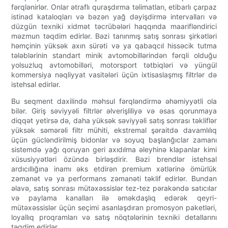
fərqlənirlər. Onlar ətraflı quraşdırma təlimatları, etibarlı çarpaz
istinad kataloqları və bəzən yağ dəyişdirmə intervalları və
düzgün texniki xidmət təcrübələri haqqında maarifləndirici
məzmun təqdim edirlər. Bəzi tanınmış satış sonrası şirkətləri
həmçinin yüksək axın sürəti və ya qabaqcıl hissəcik tutma
tələblərinin standart minik avtomobillərindən fərqli olduğu
yolsuzluq avtomobilləri, motorsport tətbiqləri və yüngül
kommersiya nəqliyyat vasitələri üçün ixtisaslaşmış filtrlər də
istehsal edirlər.
Bu seqment daxilində məhsul fərqləndirmə əhəmiyyətli ola
bilər. Giriş səviyyəli filtrlər əlverişliliyə və əsas qorunmaya
diqqət yetirsə də, daha yüksək səviyyəli satış sonrası təkliflər
yüksək səmərəli filtr mühiti, ekstremal şəraitdə davamlılıq
üçün gücləndirilmiş bidonlar və soyuq başlanğıclar zamanı
sistemdə yağı qoruyan geri axıdılma əleyhinə klapanlar kimi
xüsusiyyətləri özündə birləşdirir. Bəzi brendlər istehsal
ardıcıllığına inamı əks etdirən premium xətlərinə ömürlük
zəmanət və ya performans zəmanəti təklif edirlər. Bundan
əlavə, satış sonrası mütəxəssislər tez-tez pərakəndə satıcılar
və paylama kanalları ilə əməkdaşlıq edərək qeyri-
mütəxəssislər üçün seçimi asanlaşdıran promosyon paketləri,
loyallıq proqramları və satış nöqtələrinin texniki detallarını
təqdim edirlər.