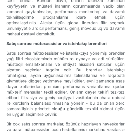
təklif edirlər. Bundan əlavə, onların təchizat zəncirləri
keyfiyyətin və müştəri inamının qorunmasında vacib olan
zəmanət qaytarılmaları, performans monitorinqi və davamlı
təkmilləşdirmə proqramlarını idarə etmək üçün
optimallaşdırılıb. Alıcılar üçün qlobal liderdən filtr seçmək
ümumiyyətlə ardıcıl performans, geniş mövcudluq və davamlı
məhsul dəstəyi deməkdir.
Satış sonrası mütəxəssislər və istehlakçı brendləri
Satış sonrası mütəxəssislər və istehlakçıya yönəlmiş brendlər
yağ filtri ekosistemində mühüm rol oynayır və adi sürücülər,
müstəqil emalatxanalar və ehtiyat hissələri satıcıları üçün
əlçatan seçimlər təqdim edir. Bu brendlər istehlakçı
rahatlığına, aydın uyğunlaşdırma təlimatlarına və rəqabətli
qiymətlərə diqqət yetirməyə meyllidirlər, eyni zamanda əsas
dəyər xətlərindən premium performans variantlarına qədər
müxtəlif məhsullar təklif edirlər. Onların dəyər təklifi tez-tez
etibarlı filtrasiya və geniş nəqliyyat vasitələrinin əhatə dairəsi
ilə xərclərin balanslaşdırılmasına yönəlir - bu da onları xərc
səmərəliliyinin prioritet olduğu gündəlik texniki xidmət üçün
ən uyğun seçimlərə çevirir.
Bir çox satış sonrası markalar, özünüz hazırlayan həvəskarlar
və qaraj mütəxəssisləri üçün hədəflənmiş marketinq vasitəsilə