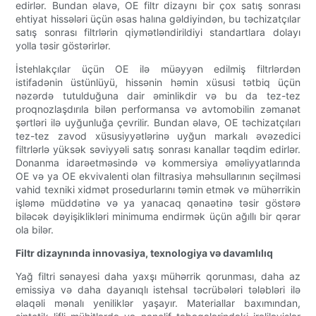
edirlər. Bundan əlavə, OE filtr dizaynı bir çox satış sonrası
ehtiyat hissələri üçün əsas halına gəldiyindən, bu təchizatçılar
satış sonrası filtrlərin qiymətləndirildiyi standartlara dolayı
yolla təsir göstərirlər.
İstehlakçılar üçün OE ilə müəyyən edilmiş filtrlərdən
istifadənin üstünlüyü, hissənin həmin xüsusi tətbiq üçün
nəzərdə tutulduğuna dair əminlikdir və bu da tez-tez
proqnozlaşdırıla bilən performansa və avtomobilin zəmanət
şərtləri ilə uyğunluğa çevrilir. Bundan əlavə, OE təchizatçıları
tez-tez zavod xüsusiyyətlərinə uyğun markalı əvəzedici
filtrlərlə yüksək səviyyəli satış sonrası kanallar təqdim edirlər.
Donanma idarəetməsində və kommersiya əməliyyatlarında
OE və ya OE ekvivalenti olan filtrasiya məhsullarının seçilməsi
vahid texniki xidmət prosedurlarını təmin etmək və mühərrikin
işləmə müddətinə və ya yanacaq qənaətinə təsir göstərə
biləcək dəyişiklikləri minimuma endirmək üçün ağıllı bir qərar
ola bilər.
Filtr dizaynında innovasiya, texnologiya və davamlılıq
Yağ filtri sənayesi daha yaxşı mühərrik qorunması, daha az
emissiya və daha dayanıqlı istehsal təcrübələri tələbləri ilə
əlaqəli mənalı yeniliklər yaşayır. Materiallar baxımından,