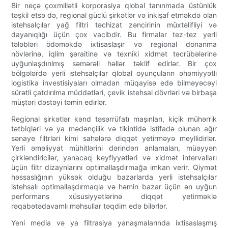
Bir neçə çoxmillətli korporasiya qlobal tanınmada üstünlük
təşkil etsə də, regional güclü şirkətlər və inkişaf etməkdə olan
istehsalçılar yağ filtri təchizat zəncirinin müxtəlifliyi və
dayanıqlığı üçün çox vacibdir. Bu firmalar tez-tez yerli
tələbləri ödəməkdə ixtisaslaşır və regional donanma
növlərinə, iqlim şəraitinə və texniki xidmət təcrübələrinə
uyğunlaşdırılmış səmərəli həllər təklif edirlər. Bir çox
bölgələrdə yerli istehsalçılar qlobal oyunçuların əhəmiyyətli
logistika investisiyaları olmadan müqayisə edə bilməyəcəyi
sürətli çatdırılma müddətləri, çevik istehsal dövrləri və birbaşa
müştəri dəstəyi təmin edirlər.
Regional şirkətlər kənd təsərrüfatı maşınları, kiçik mühərrik
tətbiqləri və ya mədənçilik və tikintidə istifadə olunan ağır
sənaye filtrləri kimi sahələrə diqqət yetirməyə meyllidirlər.
Yerli əməliyyat mühitlərini dərindən anlamaları, müəyyən
çirkləndiricilər, yanacaq keyfiyyətləri və xidmət intervalları
üçün filtr dizaynlarını optimallaşdırmağa imkan verir. Qiymət
həssaslığının yüksək olduğu bazarlarda yerli istehsalçılar
istehsalı optimallaşdırmaqla və həmin bazar üçün ən uyğun
performans xüsusiyyətlərinə diqqət yetirməklə
rəqabətədavamlı məhsullar təqdim edə bilərlər.
Yeni media və ya filtrasiya yanaşmalarında ixtisaslaşmış