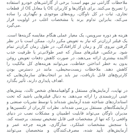
ملاحظات گارانتی نیز مهم است؛ برخی از گارانتی‌های خودرو استفاده
از قطعات OE یا معادل OE را تصریح می‌کنند. برای ناوگان‌ها و کاربران
تجاری، ثبات در کل ناوگان، رویه‌های موجودی و نگهداری را ساده
می‌کند، بنابراین تداوم برند یا مشخصات اغلب در اولویت قرار
می‌گیرد.
هزینه هر دوره سرویس، یک معیار عملی هنگام مقایسه گزینه‌ها است.
یک فیلتر ارزان‌تر که نیاز به تعویض مکرر دارد، ممکن است با در نظر
گرفتن نیروی کار و زمان از کارافتادگی، در طول زمان گران‌تر تمام
شود. برعکس، فیلترهای ممتاز که عمر طولانی‌تر یا ظرفیت جذب
آلاینده بیشتری ارائه می‌دهند، در صورت کاهش دفعات تعویض روغن
بدون به خطر انداختن حفاظت، می‌توانند هزینه‌های کل مالکیت را
کاهش دهند. ملاحظات زیست‌محیطی، مانند در دسترس بودن
کارتریج‌های قابل بازیافت، نیز باید بر انتخاب‌های سازمان‌هایی که
اهداف پایداری دارند، تأثیر بگذارد.
در نهایت، آزمایش‌های مستقل و گواهینامه‌های شخص ثالث، بینش‌های
عینی ارزشمندی را ارائه می‌دهند. به دنبال فیلترهایی باشید که تحت
استانداردهای شناخته شده آزمایش شده‌اند یا توسط نشریات صنعتی و
آزمایشگاه‌های مستقل بررسی شده‌اند. نظرات کاربران از تکنسین‌ها و
مدیران ناوگان می‌تواند قابلیت اطمینان و مشکلات نصب در دنیای
واقعی را که تنها از مشخصات فنی قابل تشخیص نیستند، برجسته کند.
با سنجش مشخصات عملکرد، سازگاری، هزینه چرخه عمر و
آزمایش‌های تأیید شده، مصرف‌کنندگان و متخصصان می‌توانند