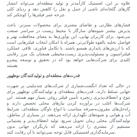
علاوه بر این، لجستیک کارآمدتر و تولید منطقه‌ای می‌تواند انتشار
گازهای گلخانه‌ای ناشی از حمل و نقل را کاهش دهد و ردپای کلی
چرخه عمر فیلترها را کوچکتر کند.
فشارهای نظارتی و تقاضای مشتری برای محصولات سبزتر، باعث
پذیرش بیشتر شیوه‌های سازگار با محیط زیست در سراسر صنعت
می‌شود. برای کاربران نهایی، این نوآوری‌ها به معنای محافظت بهتر و
فواصل تخلیه بالقوه طولانی‌تر، همراه با امکان انتخاب فیلترهایی است
که با ارزش‌های پایداری همسو باشند. با تکامل فناوری، تلاقی عملکرد
فیلتراسیون و مسئولیت‌پذیری زیست‌محیطی همچنان یک مرز رقابتی
کلیدی برای شرکت‌هایی خواهد بود که در تحقیق و توسعه پیشرو
هستند.
قدرت‌های منطقه‌ای و تولیدکنندگان نوظهور
در حالی که تعداد انگشت‌شماری از شرکت‌های چندملیتی بر شهرت
جهانی تسلط دارند، قدرت‌های منطقه‌ای و تولیدکنندگان نوظهور برای
تنوع و انعطاف‌پذیری زنجیره تأمین فیلتر روغن بسیار مهم هستند. این
شرکت‌ها اغلب در برآورده کردن نیازهای محلی تخصص دارند و
راه‌حل‌های مقرون‌به‌صرفه متناسب با انواع ناوگان منطقه‌ای، شرایط
آب و هوایی و شیوه‌های نگهداری ارائه می‌دهند. در بسیاری از مناطق،
تولیدکنندگان محلی زمان تحویل سریع، تولید انعطاف‌پذیر و پشتیبانی
مستقیم از مشتری را ارائه می‌دهند که بازیگران جهانی بدون
سرمایه‌گذاری لجستیکی قابل توجه نمی‌توانند با آن رقابت کنند.