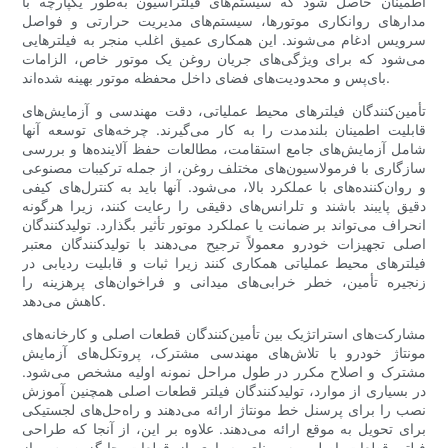
اطمینان حاصل شود که سیستم‌های فیلتراسیون به‌طور یکپارچه با
مدارهای روانکاری موتورها، سیستم‌های مدیریت حرارتی و فواصل
سرویس ادغام می‌شوند. این همکاری عمیق اغلب منجر به فیلترهایی
می‌شود که برای ویژگی‌های جریان روغن یک موتور خاص، الزامات
بای‌پس و محدودیت‌های فضای داخل محفظه موتور بهینه شده‌اند.
تأمین‌کنندگان فیلترهای محیط عملیاتی، دقت مهندسی و آزمایش‌های
قابلیت اطمینان بلندمدت را به کار می‌گیرند. چرخه‌های توسعه آنها
شامل آزمایش‌های جامع استقامت، مطالعات حفظ آلاینده‌ها و بررسی
سازگاری با فرمولاسیون‌های مختلف روغن، از جمله ترکیبات مصنوعی
و روان‌کننده‌های با عملکرد بالا، می‌شود. آنها باید به کنترل‌های کیفی
دقیق پایبند باشند و تلرانس‌های دقیقی را رعایت کنند، زیرا هرگونه
انحراف می‌تواند بر ضمانت یا عملکرد موتور تأثیر بگذارد. تولیدکنندگان
اصلی تجهیزات خودرو معمولاً ترجیح می‌دهند با تولیدکنندگان معتبر
فیلترهای محیط عملیاتی همکاری کنند زیرا ثبات و قابلیت ردیابی در
زنجیره تأمین، خطر خرابی‌های میدانی و فراخوان‌های پرهزینه را
کاهش می‌دهد.
مشارکت‌های استراتژیک بین تأمین‌کنندگان قطعات اصلی و کارخانه‌های
مونتاژ خودرو با تلاش‌های مهندسی مشترک، پروتکل‌های آزمایش
مشترک و اصلاح مکرر در طول مراحل نمونه اولیه مشخص می‌شود.
در بسیاری از موارد، تولیدکنندگان فیلتر قطعات اصلی همچنین آموزش
نصب را برای پرسنل خط مونتاژ ارائه می‌دهند و راه‌حل‌های لجستیکی
برای تحویل به موقع ارائه می‌دهند. علاوه بر این، از آنجا که طراحی
فیلتر قطعات اصلی به مبنای بسیاری از قطعات جایگزین پس از