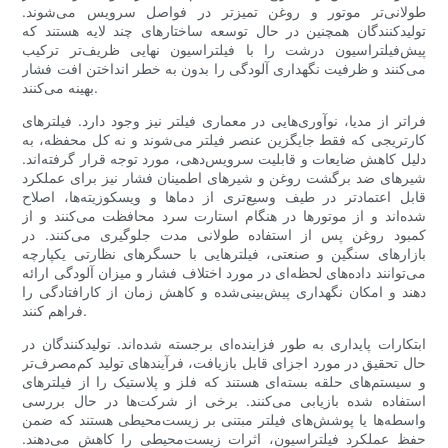
طولانی‌تر موتور و روغن تمیزتر در فواصل سرویس می‌شوند.
تولیدکنندگان همچنین در حال توسعه ساختارهای چند لایه هستند که
پیش‌فیلتراسیون درشت را با فیلتراسیون نهایی ظریف‌تر ترکیب
می‌کنند و ظرفیت نگهداری آلودگی را بدون به خطر انداختن افت فشار
بهینه می‌کنند.
فراتر از مدیا، نوآوری‌هایی در معماری فیلتر نیز وجود دارد. فیلترهای
کارتریجی که فقط جایگزین عنصر فیلتر می‌شوند و نه کل محفظه، به
دلیل کاهش ضایعات و قابلیت سرویس‌دهی، مورد توجه قرار گرفته‌اند.
شیرهای ضد برگشت روغن و شیرهای اطمینان فشار نیز برای عملکرد
قابل اعتمادتر در طیف وسیع‌تری از دماها و ویسکوزیته‌ها، اصلاح
شده‌اند و از موتورها در هنگام استارت سرد محافظت می‌کنند و از
کمبود روغن پس از استفاده طولانی مدت جلوگیری می‌کنند. در
بازارهای سنگین و صنعتی، فیلترهایی با حسگرهای نظارتی یکپارچه
می‌توانند داده‌های لحظه‌ای در مورد اختلاف فشار و میزان آلودگی ارائه
دهند و امکان نگهداری پیش‌بینی‌شده و کاهش زمان از کارافتادگی را
فراهم کنند.
ابتکارات پایداری به طور فزاینده‌ای برجسته شده‌اند. تولیدکنندگان در
حال تحقیق در مورد اجزای قابل بازیافت، فرآیندهای تولید کم‌مصرف‌تر
و سیستم‌های حلقه بسته‌ای هستند که فلز و پلاستیک را از فیلترهای
استفاده شده بازیابی می‌کنند. برخی از شرکت‌ها در حال بررسی
واسطه‌ها یا پوشش‌های فیلتر مبتنی بر زیست‌محیطی هستند که ضمن
حفظ عملکرد فیلتراسیون، اثرات زیست‌محیطی را کاهش می‌دهند.