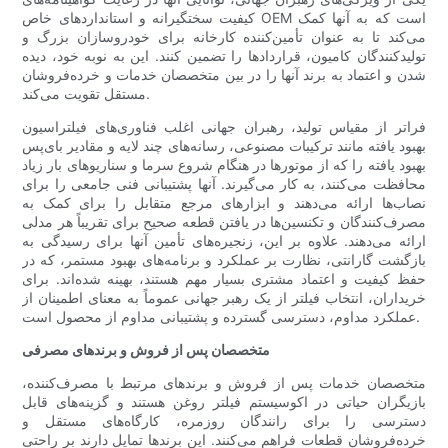
کیفیت سختگیرانه و استانداردهای خاص OEM است که به آنها کمک
می‌کند تا به عنوان تأمین‌کننده کارخانه برای خودروسازان بزرگ و
تولیدکنندگان کامیون، قراردادها را تضمین کنند. این به نوبه خود، دیده
شدن و اعتماد به برند آنها را در بین متخصصان خدمات و خرده‌فروشان
مستقل تقویت می‌کند.
فراتر از مقیاس تولید، رهبران جهانی اغلب فناوری‌های فیلتراسیون
بهبود یافته مانند ترکیبات مصنوعی، رسانه‌های چند لایه و مقادیر بای‌پس
بهبود یافته را که از موتورها در هنگام شروع سرما و سناریوهای بار زیاد
محافظت می‌کنند، به کار می‌گیرند. آنها پشتیبانی فنی جامعی را برای
نصاب‌ها ارائه می‌دهند و ابزارهای مرجع متقابل را برای کمک به
مصرف‌کنندگان و تکنسین‌ها در یافتن قطعه صحیح برای تقریباً هر مدلی
ارائه می‌دهند. علاوه بر این، زنجیره‌های تأمین آنها برای رسیدگی به
بازگشت گارانتی، نظارت بر عملکرد و برنامه‌های بهبود مستمر، که در
حفظ کیفیت و اعتماد مشتری بسیار مهم هستند، بهینه شده‌اند. برای
خریداران، انتخاب فیلتر از یک رهبر جهانی عموماً به معنای اطمینان از
عملکرد مداوم، دسترسی گسترده و پشتیبانی مداوم از محصول است.
متخصصان پس از فروش و برندهای مصرفی
متخصصان خدمات پس از فروش و برندهای مرتبط با مصرف‌کننده،
بازیگران حیاتی در اکوسیستم فیلتر روغن هستند و گزینه‌های قابل
دسترسی را برای رانندگان روزمره، کارگاه‌های مستقل و
خرده‌فروشان قطعات فراهم می‌کنند. این برندها تمایل دارند بر راحتی