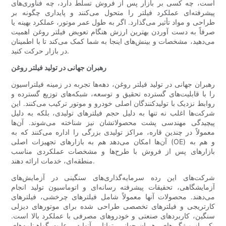
است، چه کسی بر بازار پس از فروش تسلط دارد، چه فناوری‌های
پیشرفته‌ای عملکرد فیلتر را متحول می‌کنند و پایداری چگونه بر
طراحی و مواد تأثیر می‌گذارد. اگر به طول عمر موتور، عملکرد بهینه یا
صرفاً به دست آوردن بهترین ارزش هنگام تعویض فیلتر روغن اهمیت
می‌دهید، مشخصات و بینش‌های اینجا به شما کمک می‌کند تا با اطمینان
در بازار حرکت کنید.
رهبران جهانی در تولید فیلتر روغن
رهبران جهانی در تولید فیلتر روغن، دهه‌ها تجربه در زمینه فیلتراسیون
را با قابلیت‌های گسترده تحقیق و توسعه، شبکه‌های توزیع گسترده و
روابط نزدیک با تولیدکنندگان اصلی خودرو و موتور ترکیب می‌کنند. این
شرکت‌ها اغلب نه تنها به دلیل حجم فیلترهای تولیدی، بلکه به دلیل
پیچیدگی مهندسی پشت محصولاتشان نیز شناخته می‌شوند. آن‌ها
معمولاً در چندین قاره، مراکز تولیدی بزرگی را اداره می‌کنند که به
آن‌ها امکان می‌دهد هم به بازارهای تجهیزات اصلی (OE) و هم به
بازارهای پس از فروش با طرح‌ها و مشخصات عملکردی مناسب
منطقه‌ای، خدمات ارائه دهند.
شرکت‌های این رده سرمایه‌گذاری‌های سنگینی در آزمایش‌های
آزمایشگاهی، تحقیقات پیشرفته رسانه‌ای و اتوماسیون تولید انجام
می‌دهند. محصولات آنها معمولاً شامل فیلترهای چرخشی، فیلترهای
کارتریجی و فیلترهای تخصصی طراحی شده برای موتورهای دیزلی
سنگین، کاربردهای صنعتی و خودروهای مصرفی با عملکرد بالا است.
یکی از ویژگی‌های رهبران جهانی، توانایی آنها در رعایت گواهینامه‌های