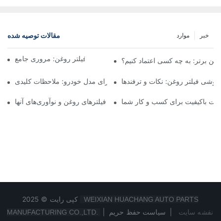
مقالات توصیه شده
خبر
موارد
شرکت‌های برتر تولیدکننده فیلتر روغن: مروری جامع
روغن برتر: به چه کسی اعتماد کنیم؟
فروشی فیلتر روغن: نکات و ترفندها
انتخاب فیلتر روغن مناسب برای مدل خودرو: ملاحظات کلیدی
ولات باکیفیت برای کسب و کار شما
نگاهی به تولیدکنندگان پیشرو فیلترهای روغن و نوآوری‌های آنها
کپی رایت © 2025
WEIXIAN HUACHANG AUTO PARTS
نقشه سایت
|
سیاست حفظ حریم
|
MANUFACTURING CO.,LTD.