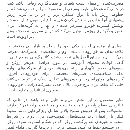
مصرف‌کننده، راهنمای نصب شفاف و قیمت‌گذاری رقابتی تأکید کنند،
در حالی که همچنان طیف وسیعی از محصولات را ارائه می‌دهند که از
خطوط ارزش پایه تا انواع عملکرد برتر را در بر می‌گیرد. ارزش
پیشنهادی آنها اغلب بر متعادل کردن هزینه با فیلتراسیون قابل اعتماد و
پوشش گسترده خودرو متمرکز است - و آنها را به گزینه‌هایی برای
تعمیر و نگهداری روزمره تبدیل می‌کند که در آن مقرون به صرفه بودن
در اولویت است.
بسیاری از برندهای لوازم یدکی، خود را از طریق بازاریابی هدفمند، به
علاقه‌مندان به خودروهای دست دوم و متخصصان تعمیرگاه‌ها معرفی
می‌کنند. آن‌ها دستورالعمل‌های نصب دقیق، کاتالوگ‌های مرجع قوی و
گاهی اوقات محتوای آموزشی در مورد فواصل تعویض روغن و
شیوه‌های صحیح نگهداری ارائه می‌دهند. برخی از شرکت‌های لوازم
یدکی شناخته‌شده، فیلترهای تخصصی برای خودروهای آفرود،
کاربردهای موتوراسپرت و خودروهای تجاری سبک نیز تولید می‌کنند،
جایی که تقاضا برای نرخ جریان بالا یا جذب پیشرفته ذرات با خودروهای
سواری استاندارد متفاوت است.
تمایز محصول در این بخش می‌تواند قابل توجه باشد. در حالی که
فیلترهای سطح پایه بر قیمت مناسب و محافظت اولیه تمرکز دارند،
محصولات پس از فروش سطح بالاتر شامل ویژگی‌هایی مانند محیط
فیلتر با راندمان بالا، محفظه‌های تقویت‌شده برای دوام در شرایط
سخت و شیرهای ضد برگشت روغن که در هنگام استارت سرد، روغن
را در سیستم حفظ می‌کنند، هستند. برخی از برندها گارانتی مادام‌العمر