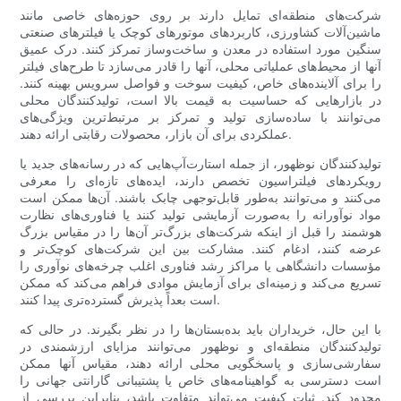
شرکت‌های منطقه‌ای تمایل دارند بر روی حوزه‌های خاصی مانند
ماشین‌آلات کشاورزی، کاربردهای موتورهای کوچک یا فیلترهای صنعتی
سنگین مورد استفاده در معدن و ساخت‌وساز تمرکز کنند. درک عمیق
آنها از محیط‌های عملیاتی محلی، آنها را قادر می‌سازد تا طرح‌های فیلتر
را برای آلاینده‌های خاص، کیفیت سوخت و فواصل سرویس بهینه کنند.
در بازارهایی که حساسیت به قیمت بالا است، تولیدکنندگان محلی
می‌توانند با ساده‌سازی تولید و تمرکز بر مرتبط‌ترین ویژگی‌های
عملکردی برای آن بازار، محصولات رقابتی ارائه دهند.
تولیدکنندگان نوظهور، از جمله استارت‌آپ‌هایی که در رسانه‌های جدید یا
رویکردهای فیلتراسیون تخصص دارند، ایده‌های تازه‌ای را معرفی
می‌کنند و می‌توانند به‌طور قابل‌توجهی چابک باشند. آن‌ها ممکن است
مواد نوآورانه را به‌صورت آزمایشی تولید کنند یا فناوری‌های نظارت
هوشمند را قبل از اینکه شرکت‌های بزرگ‌تر آن‌ها را در مقیاس بزرگ
عرضه کنند، ادغام کنند. مشارکت بین این شرکت‌های کوچک‌تر و
مؤسسات دانشگاهی یا مراکز رشد فناوری اغلب چرخه‌های نوآوری را
تسریع می‌کند و زمینه‌ای برای آزمایش موادی فراهم می‌کند که ممکن
است بعداً پذیرش گسترده‌تری پیدا کنند.
با این حال، خریداران باید بده‌بستان‌ها را در نظر بگیرند. در حالی که
تولیدکنندگان منطقه‌ای و نوظهور می‌توانند مزایای ارزشمندی در
سفارشی‌سازی و پاسخگویی محلی ارائه دهند، مقیاس آنها ممکن
است دسترسی به گواهینامه‌های خاص یا پشتیبانی گارانتی جهانی را
محدود کند. ثبات کیفیت می‌تواند متفاوت باشد، بنابراین بررسی از