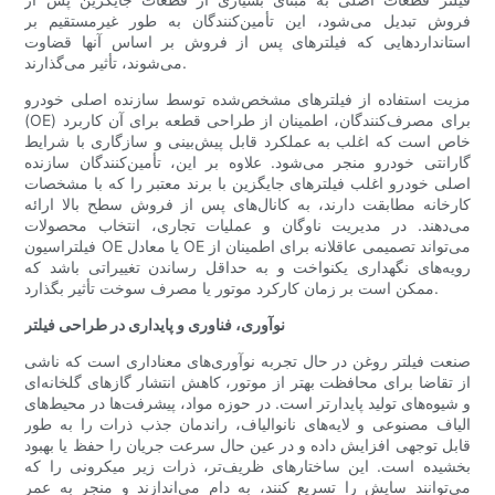
فروش تبدیل می‌شود، این تأمین‌کنندگان به طور غیرمستقیم بر
استانداردهایی که فیلترهای پس از فروش بر اساس آنها قضاوت
می‌شوند، تأثیر می‌گذارند.
مزیت استفاده از فیلترهای مشخص‌شده توسط سازنده اصلی خودرو
(OE) برای مصرف‌کنندگان، اطمینان از طراحی قطعه برای آن کاربرد
خاص است که اغلب به عملکرد قابل پیش‌بینی و سازگاری با شرایط
گارانتی خودرو منجر می‌شود. علاوه بر این، تأمین‌کنندگان سازنده
اصلی خودرو اغلب فیلترهای جایگزین با برند معتبر را که با مشخصات
کارخانه مطابقت دارند، به کانال‌های پس از فروش سطح بالا ارائه
می‌دهند. در مدیریت ناوگان و عملیات تجاری، انتخاب محصولات
فیلتراسیون OE یا معادل OE می‌تواند تصمیمی عاقلانه برای اطمینان از
رویه‌های نگهداری یکنواخت و به حداقل رساندن تغییراتی باشد که
ممکن است بر زمان کارکرد موتور یا مصرف سوخت تأثیر بگذارد.
نوآوری، فناوری و پایداری در طراحی فیلتر
صنعت فیلتر روغن در حال تجربه نوآوری‌های معناداری است که ناشی
از تقاضا برای محافظت بهتر از موتور، کاهش انتشار گازهای گلخانه‌ای
و شیوه‌های تولید پایدارتر است. در حوزه مواد، پیشرفت‌ها در محیط‌های
الیاف مصنوعی و لایه‌های نانوالیاف، راندمان جذب ذرات را به طور
قابل توجهی افزایش داده و در عین حال سرعت جریان را حفظ یا بهبود
بخشیده است. این ساختارهای ظریف‌تر، ذرات زیر میکرونی را که
می‌توانند سایش را تسریع کنند، به دام می‌اندازند و منجر به عمر