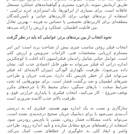
طریق آزمایش نمونه، بازخورد مشتری و گواهینامه‌های عملکرد مستقل
عاقلانه است. برای بسیاری از اپراتورها، یک استراتژی خرید ترکیبی -
استفاده از برندهای جهانی برای کاربردهای حیاتی و تأمین‌کنندگان
منطقه‌ای برای کاربردهای تخصصی یا حساس به هزینه - بهترین تعادل
بین قابلیت اطمینان، عملکرد و ارزش را ارائه می‌دهد.
نحوه انتخاب از بین برندهای برتر: عواملی که باید در نظر گرفت
انتخاب فیلتر روغن مناسب چیزی بیش از شناخت برند است؛ این امر
مستلزم ارزیابی مشخصات فنی، الزامات سرویس و ارزش کلی
است. عوامل حیاتی شامل راندمان فیلتراسیون (که اغلب با کوچکترین
اندازه ذراتی که فیلتر می‌تواند به طور قابل اعتمادی جذب کند، نشان
داده می‌شود)، ظرفیت نگهداری آلودگی (میزان آلاینده‌ای که فیلتر
می‌تواند قبل از خطر بای‌پس نگه دارد)، سرعت جریان و طراحی
شیرهای اطمینان و ضد برگشت فشار است. برای موتورهایی که تحت
شرایط سخت - بارهای سنگین، دمای محیط بالا یا چرخه‌های مکرر
توقف-شروع - کار می‌کنند، انتخاب فیلتری با پایداری حرارتی قوی و
ظرفیت بالای جذب آلاینده ضروری است.
سازگاری و نصب به یک اندازه مهم هستند. فیلتری که به درستی
آب‌بندی نمی‌شود یا برای دینامیک جریان صحیح درجه‌بندی نشده است،
می‌تواند باعث مشکلات فشار روغن، نشتی یا بای‌پس زودرس شود.
استفاده از راهنماهای مرجع متقابل سازنده و تأیید اندازه رزوه، طراحی
واشر و ابعاد کلی به جلوگیری از خطاهای نصب کمک می‌کند.