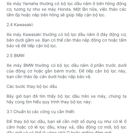
Xe máy Yamaha thường có bộ lọc dầu nằm ở bên hông động
cơ, tương tự như xe máy Honda. Một lần nữa, việc tháo các
tấm ốp hoặc nắp bên hông sẽ giúp tiếp cận bộ lọc.
2.4 Kawasaki:
Xe máy Kawasaki thường có bộ lọc dầu nằm ở đáy động cơ,
bên dưới gầm xe. Bạn có thể cần tháo nắp động cơ hoặc tấm
bảo vệ để tiếp cận bộ lọc.
2.5 BMW:
Xe máy BMW thường có bộ lọc dầu nằm ở phần trước dưới
của động cơ hoặc gần bánh trước. Để tiếp cận bộ lọc này,
bạn cần tháo ốp cản dưới hoặc nắp bảo vệ.
Các bước thay bộ lọc dầu
Bây giờ bạn đã tìm thấy bộ lọc dầu trên xe máy, chúng ta
hãy cùng tìm hiểu quy trình thay bộ lọc này:
3.1 Chuẩn bị các công cụ cần thiết:
Để thay bộ lọc dầu, bạn sẽ cần một số dụng cụ như cờ lê ổ
cắm hoặc cờ lê lọc dầu, khay xả, dầu động cơ mới, bộ lọc
dầu mới và có thể là vòng chữ O hoặc miếng đệm mới.