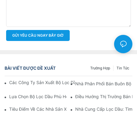
GỬI YÊU CẦU NGAY BÂY GIỜ
BÀI VIẾT ĐƯỢC ĐỀ XUẤT
Trường Hợp
Tin Tức
Các Công Ty Sản Xuất Bộ Lọc Dầu Hàng Đầu: Tổng Quan Toàn 
Nhà Phân Phối Bán Buôn Bộ Lọ
Lựa Chọn Bộ Lọc Dầu Phù Hợp Cho Mẫu Xe Của Bạn: Những Câ
Điều Hướng Thị Trường Bán Bu
Tiêu Điểm Về Các Nhà Sản Xuất Bộ Lọc Dầu Hàng Đầu Và Nhữn
Nhà Cung Cấp Lọc Dầu: Tìm K