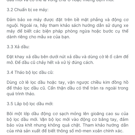
3.2 Chuẩn bị xe máy:
Đảm bảo xe máy được đặt trên bề mặt phẳng và động cơ
nguội. Ngoài ra, hãy tham khảo sách hướng dẫn sử dụng xe
máy để biết các biện pháp phòng ngừa hoặc bước cụ thể
dành riêng cho mẫu xe của bạn.
3.3 Xả dầu:
Đặt khay xả dầu bên dưới nút xả dầu và dùng cờ lê ổ cắm để
mở. Để dầu cũ chảy hết và xử lý đúng cách.
3.4 Tháo bộ lọc dầu cũ:
Dùng cờ lê lọc dầu hoặc tay, vặn ngược chiều kim đồng hồ
để tháo lọc dầu cũ. Cẩn thận dầu có thể tràn ra ngoài trong
quá trình tháo.
3.5 Lắp bộ lọc dầu mới:
Bôi một lớp dầu động cơ sạch mỏng lên gioăng cao su của
bộ lọc dầu mới. Vặn bộ lọc mới vào động cơ bằng tay, đảm
bảo vừa khít nhưng không quá chặt. Tham khảo hướng dẫn
của nhà sản xuất để biết thông số mô-men xoắn chính xác.