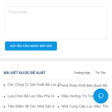
Nội Dung
GỬI YÊU CẦU NGAY BÂY GIỜ
BÀI VIẾT ĐƯỢC ĐỀ XUẤT
Trường Hợp
Tin Tức
Các Công Ty Sản Xuất Bộ Lọc Dầu Hàng Đầu: Tổng Quan Toàn 
Nhà Phân Phối Bán Buôn Bộ Lọ
Lựa Chọn Bộ Lọc Dầu Phù Hợp Cho Mẫu Xe Của Bạn: Những Câ
Điều Hướng Thị Trường Bán Bu
Tiêu Điểm Về Các Nhà Sản Xuất Bộ Lọc Dầu Hàng Đầu Và Nhữn
Nhà Cung Cấp Lọc Dầu: Tìm K