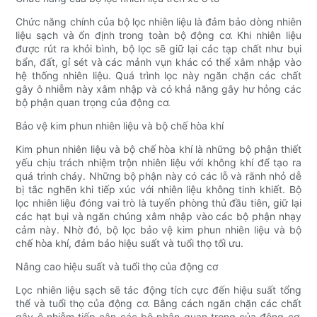
Chức năng chính của bộ lọc nhiên liệu là đảm bảo dòng nhiên
liệu sạch và ổn định trong toàn bộ động cơ. Khi nhiên liệu
được rút ra khỏi bình, bộ lọc sẽ giữ lại các tạp chất như bụi
bẩn, đất, gỉ sét và các mảnh vụn khác có thể xâm nhập vào
hệ thống nhiên liệu. Quá trình lọc này ngăn chặn các chất
gây ô nhiễm này xâm nhập và có khả năng gây hư hỏng các
bộ phận quan trọng của động cơ.
Bảo vệ kim phun nhiên liệu và bộ chế hòa khí
Kim phun nhiên liệu và bộ chế hòa khí là những bộ phận thiết
yếu chịu trách nhiệm trộn nhiên liệu với không khí để tạo ra
quá trình cháy. Những bộ phận này có các lỗ và rãnh nhỏ dễ
bị tắc nghẽn khi tiếp xúc với nhiên liệu không tinh khiết. Bộ
lọc nhiên liệu đóng vai trò là tuyến phòng thủ đầu tiên, giữ lại
các hạt bụi và ngăn chúng xâm nhập vào các bộ phận nhạy
cảm này. Nhờ đó, bộ lọc bảo vệ kim phun nhiên liệu và bộ
chế hòa khí, đảm bảo hiệu suất và tuổi thọ tối ưu.
Nâng cao hiệu suất và tuổi thọ của động cơ
Lọc nhiên liệu sạch sẽ tác động tích cực đến hiệu suất tổng
thể và tuổi thọ của động cơ. Bằng cách ngăn chặn các chất
gây ô nhiễm tiếp cận các bộ phận quan trọng của động cơ,