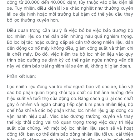
động từ 20.000 đến 40.000 dặm, tùy thuộc vào điều kiện lái
xe. Tuy nhiên, điều kiện lái xe khắc nghiệt như thường xuyên
lái xe địa hình hoặc môi trường bụi bặm có thể yêu cầu thay
bộ lọc thường xuyên hơn.
Điều quan trọng cần lưu ý là việc bỏ bê việc bảo dưỡng bộ
lọc nhiên liệu có thể dẫn đến những hậu quả nghiêm trọng.
Bộ lọc bị tắc hoặc xuống cấp sẽ cản trở dòng nhiên liệu, dẫn
đến động cơ nổ máy không đều, giảm công suất và thậm chí
là chết máy. Do đó, việc kiểm tra bộ lọc nhiên liệu vào quy
trình bảo dưỡng xe định kỳ có thể ngăn ngừa những vấn đề
này và đảm bảo trải nghiệm lái xe êm ái, không bị gián đoạn.
Phần kết luận:
Lọc nhiên liệu đóng vai trò như người bảo vệ cho xe, bảo vệ
các bộ phận quan trọng khỏi tạp chất có thể ảnh hưởng đến
hiệu suất và tuổi thọ của động cơ. Bằng cách giữ lại các chất
gây ô nhiễm và ngăn chúng tiếp cận kim phun nhiên liệu, bộ
chế hòa khí và các bộ phận khác, lọc nhiên liệu giúp động cơ
vận hành hiệu quả. Việc bảo dưỡng thường xuyên và thay
thế kịp thời đóng vai trò quan trọng trong việc duy trì hiệu
suất của chúng. Với một bộ lọc nhiên liệu sạch sẽ và hoạt
động tốt, bạn có thể đảm bảo dòng nhiên liệu tối ưu, cải thiện
hiệu suất động cơ và bảo vệ khoản đầu tư của mình cho