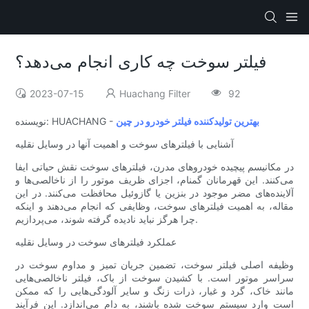
فیلتر سوخت چه کاری انجام می‌دهد؟
2023-07-15
Huachang Filter
92
بهترین تولیدکننده فیلتر خودرو در چین
نویسنده: HUACHANG -
آشنایی با فیلترهای سوخت و اهمیت آنها در وسایل نقلیه
در مکانیسم پیچیده خودروهای مدرن، فیلترهای سوخت نقش حیاتی ایفا
می‌کنند. این قهرمانان گمنام، اجزای ظریف موتور را از ناخالصی‌ها و
آلاینده‌های مضر موجود در بنزین یا گازوئیل محافظت می‌کنند. در این
مقاله، به اهمیت فیلترهای سوخت، وظایفی که انجام می‌دهند و اینکه
چرا هرگز نباید نادیده گرفته شوند، می‌پردازیم.
عملکرد فیلترهای سوخت در وسایل نقلیه
وظیفه اصلی فیلتر سوخت، تضمین جریان تمیز و مداوم سوخت در
سراسر موتور است. با کشیدن سوخت از باک، فیلتر ناخالصی‌هایی
مانند خاک، گرد و غبار، ذرات زنگ و سایر آلودگی‌هایی را که ممکن
است وارد سیستم سوخت شده باشند، به دام می‌اندازد. این فرآیند