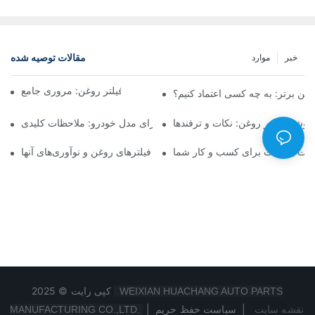
مقالات توصیه شده
خبر
موارد
شرکت‌های برتر تولیدکننده فیلتر روغن: مروری جامع
روغن برتر: به چه کسی اعتماد کنیم؟
فروشی فیلتر روغن: نکات و ترفندها
انتخاب فیلتر روغن مناسب برای مدل خودرو: ملاحظات کلیدی
ولات باکیفیت برای کسب و کار شما
نگاهی به تولیدکنندگان پیشرو فیلترهای روغن و نوآوری‌های آنها
کپی رایت © 2025
WEIXIAN HUACHANG AUTO PARTS
نقشه سایت
|
سیاست حفظ حریم
|
MANUFACTURING CO.,LTD.