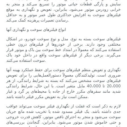
سایش و پارگی قطعات حیاتی موتور را تسریع می‌کند و منجر به
خرابی زودرس موتور می‌شود. بنابراین، تعویض و نگهداری به موقع
فیلترهای سوخت به افزایش حداکثری طول عمر موتور و به حداقل
رساندن تعمیرات پرهزینه کمک می‌کند.
انواع فیلترهای سوخت و نگهداری آنها
فیلترهای سوخت بسته به نوع، مدل و نوع سوخت خودرو، در اشکال
مختلفی وجود دارند. برخی از خودروها از فیلترهای درون خطی
استفاده می‌کنند که معمولاً در امتداد خط سوخت بین باک و موتور قرار
می‌گیرند. برخی دیگر از فیلترهای سوخت واقع در داخل خود باک
سوخت استفاده می‌کنند.
نگهداری و تعویض منظم فیلترهای سوخت برای حفظ عملکرد بهینه آنها
ضروری است. تولیدکنندگان معمولاً دستورالعمل‌هایی را برای تعویض
فیلترهای سوخت مشخص می‌کنند که بسته به شرایط رانندگی، از هر
20،000 تا 40،000 مایل متغیر است. با این حال، شرایط رانندگی
شدید مانند سفرهای مکرر خارج از جاده یا محیط‌های پر گرد و غبار
ممکن است نیاز به تعویض مکرر فیلتر داشته باشد.
لازم به ذکر است که غفلت از نگهداری فیلتر سوخت می‌تواند عواقب
جدی داشته باشد. یک فیلتر مسدود شده یا تخریب شده مانع جریان
سوخت می‌شود و منجر به احتراق ناقص موتور، کاهش قدرت خروجی
و حتی خاموش شدن موتور می‌شود. بنابراین، گنجاندن بررسی‌های