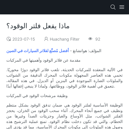
ماذا يفعل فلتر الوقود؟
2023-07-15
Huachang Filter
92
المؤلف: هواتشانغ -
أفضل مُصنِّع لفلاتر السيارات في الصين
مقدمة عن فلاتر الوقود وأهميتها في المركبات
في الآلية المعقدة للمركبات الحديثة، تلعب فلاتر الوقود دورًا محوريًا.
تحمي هذه العناصر المجهولة مكونات المحرك الدقيقة من الشوائب
والملوثات الضارة الموجودة في البنزين أو الديزل. في هذه المقالة،
نتعمق في أهمية فلاتر الوقود، ووظائفها، ولماذا لا ينبغي إغفالها أبدًا.
وظيفة مرشحات الوقود في المركبات
الوظيفة الأساسية لفلتر الوقود هي ضمان تدفق الوقود بشكل منتظم
ونظيف في جميع أنحاء المحرك. أثناء سحب الوقود من الخزان، يحجز
الفلتر الشوائب، مثل الأوساخ والغبار وجزيئات الصدأ وغيرها من
الحطام، والتي قد تكون دخلت نظام الوقود. تمنع عملية الترشيح هذه
وصول هذه الملوثات إلى مكونات المحرك الأساسية، مما قد يؤدي إلى