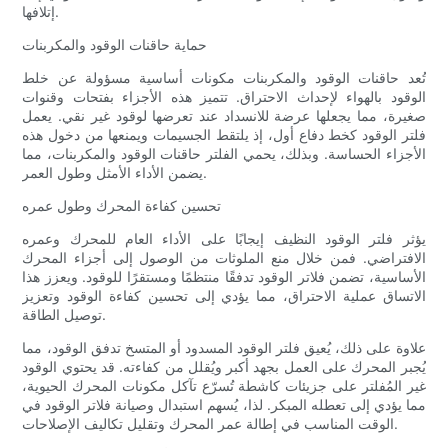
إتلافها.
حماية حاقنات الوقود والمكربنات
تُعد حاقنات الوقود والمكربنات مكونات أساسية مسؤولة عن خلط
الوقود بالهواء لإحداث الاحتراق. تتميز هذه الأجزاء بفتحات وقنوات
صغيرة، مما يجعلها عرضة للانسداد عند تعرضها لوقود غير نقي. يعمل
فلتر الوقود كخط دفاع أول، إذ يلتقط الجسيمات ويمنعها من دخول هذه
الأجزاء الحساسة. وبذلك، يحمي الفلتر حاقنات الوقود والمكربنات، مما
يضمن الأداء الأمثل وطول العمر.
تحسين كفاءة المحرك وطول عمره
يؤثر فلتر الوقود النظيف إيجابًا على الأداء العام للمحرك وعمره
الافتراضي. فمن خلال منع الملوثات من الوصول إلى أجزاء المحرك
الأساسية، تضمن فلاتر الوقود تدفقًا منتظمًا ومستقرًا للوقود. ويعزز هذا
الاتساق عملية الاحتراق، مما يؤدي إلى تحسين كفاءة الوقود وتعزيز
توصيل الطاقة.
علاوة على ذلك، يُعيق فلتر الوقود المسدود أو المتسخ تدفق الوقود، مما
يُجبر المحرك على العمل بجهد أكبر ويُقلل من كفاءته. قد يحتوي الوقود
غير المُفلتر على جزيئات كاشطة تُسرّع تآكل مكونات المحرك الحيوية،
مما يؤدي إلى تعطله المبكر. لذا، يُسهم استبدال وصيانة فلاتر الوقود في
الوقت المناسب في إطالة عمر المحرك وتقليل تكاليف الإصلاحات.