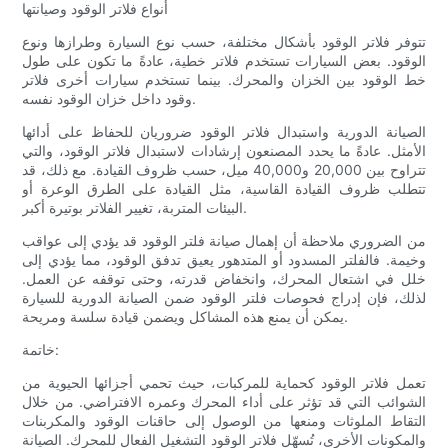
أنواع فلاتر الوقود وصيانتها
تتوفر فلاتر الوقود بأشكال مختلفة، حسب نوع السيارة وطرازها ونوع
الوقود. بعض السيارات تستخدم فلاتر خطية، عادةً ما تكون على طول
خط الوقود بين الخزان والمحرك. بينما تستخدم سيارات أخرى فلاتر
وقود داخل خزان الوقود نفسه.
الصيانة الدورية واستبدال فلاتر الوقود ضروريان للحفاظ على أدائها
الأمثل. عادةً ما يحدد المصنعون إرشادات لاستبدال فلاتر الوقود، والتي
تتراوح بين 20,000 و40,000 ميل، حسب ظروف القيادة. مع ذلك، قد
تتطلب ظروف القيادة القاسية، مثل القيادة على الطرق الوعرة أو
البيئات المتربة، تغيير الفلاتر بوتيرة أكبر.
من الضروري ملاحظة أن إهمال صيانة فلتر الوقود قد يؤدي إلى عواقب
وخيمة. فالفلتر المسدود أو المتدهور يعيق تدفق الوقود، مما يؤدي إلى
خلل في اشتعال المحرك، وانخفاض قدرته، وحتى توقفه عن العمل.
لذلك، فإن إدراج فحوصات فلتر الوقود ضمن الصيانة الدورية للسيارة
يمكن أن يمنع هذه المشاكل ويضمن قيادة سلسة ومريحة.
خاتمة:
تعمل فلاتر الوقود كحماية للمركبات، حيث تحمي أجزائها الحيوية من
الشوائب التي قد تؤثر على أداء المحرك وعمره الافتراضي. من خلال
التقاط الملوثات ومنعها من الوصول إلى حاقنات الوقود والمكربنات
والمكونات الأخرى، تُسهّل فلاتر الوقود التشغيل الفعال للمحرك. الصيانة