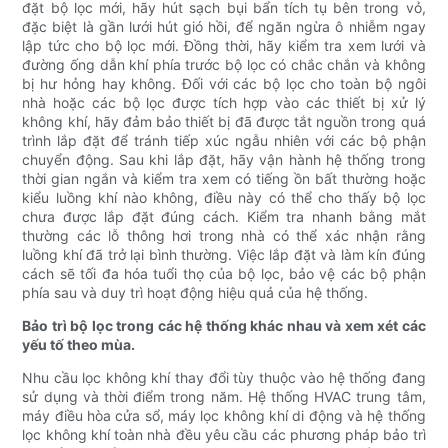
đặt bộ lọc mới, hãy hút sạch bụi bẩn tích tụ bên trong vỏ,
đặc biệt là gần lưới hút gió hồi, để ngăn ngừa ô nhiễm ngay
lập tức cho bộ lọc mới. Đồng thời, hãy kiểm tra xem lưới và
đường ống dẫn khí phía trước bộ lọc có chắc chắn và không
bị hư hỏng hay không. Đối với các bộ lọc cho toàn bộ ngôi
nhà hoặc các bộ lọc được tích hợp vào các thiết bị xử lý
không khí, hãy đảm bảo thiết bị đã được tắt nguồn trong quá
trình lắp đặt để tránh tiếp xúc ngẫu nhiên với các bộ phận
chuyển động. Sau khi lắp đặt, hãy vận hành hệ thống trong
thời gian ngắn và kiểm tra xem có tiếng ồn bất thường hoặc
kiểu luồng khí nào không, điều này có thể cho thấy bộ lọc
chưa được lắp đặt đúng cách. Kiểm tra nhanh bằng mắt
thường các lỗ thông hơi trong nhà có thể xác nhận rằng
luồng khí đã trở lại bình thường. Việc lắp đặt và làm kín đúng
cách sẽ tối đa hóa tuổi thọ của bộ lọc, bảo vệ các bộ phận
phía sau và duy trì hoạt động hiệu quả của hệ thống.
Bảo trì bộ lọc trong các hệ thống khác nhau và xem xét các
yếu tố theo mùa.
Nhu cầu lọc không khí thay đổi tùy thuộc vào hệ thống đang
sử dụng và thời điểm trong năm. Hệ thống HVAC trung tâm,
máy điều hòa cửa sổ, máy lọc không khí di động và hệ thống
lọc không khí toàn nhà đều yêu cầu các phương pháp bảo trì