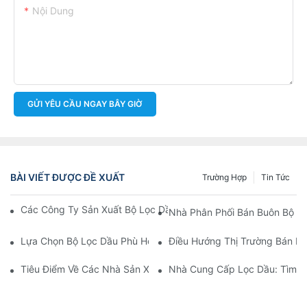
Nội Dung
GỬI YÊU CẦU NGAY BÂY GIỜ
BÀI VIẾT ĐƯỢC ĐỀ XUẤT
Trường Hợp
Tin Tức
Các Công Ty Sản Xuất Bộ Lọc Dầu Hàng Đầu: Tổng Quan Toàn 
Nhà Phân Phối Bán Buôn Bộ Lọ
Lựa Chọn Bộ Lọc Dầu Phù Hợp Cho Mẫu Xe Của Bạn: Những Câ
Điều Hướng Thị Trường Bán Bu
Tiêu Điểm Về Các Nhà Sản Xuất Bộ Lọc Dầu Hàng Đầu Và Nhữn
Nhà Cung Cấp Lọc Dầu: Tìm K