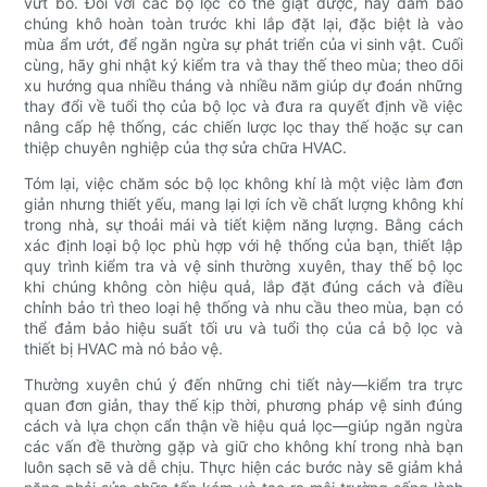
vứt bỏ. Đối với các bộ lọc có thể giặt được, hãy đảm bảo
chúng khô hoàn toàn trước khi lắp đặt lại, đặc biệt là vào
mùa ẩm ướt, để ngăn ngừa sự phát triển của vi sinh vật. Cuối
cùng, hãy ghi nhật ký kiểm tra và thay thế theo mùa; theo dõi
xu hướng qua nhiều tháng và nhiều năm giúp dự đoán những
thay đổi về tuổi thọ của bộ lọc và đưa ra quyết định về việc
nâng cấp hệ thống, các chiến lược lọc thay thế hoặc sự can
thiệp chuyên nghiệp của thợ sửa chữa HVAC.
Tóm lại, việc chăm sóc bộ lọc không khí là một việc làm đơn
giản nhưng thiết yếu, mang lại lợi ích về chất lượng không khí
trong nhà, sự thoải mái và tiết kiệm năng lượng. Bằng cách
xác định loại bộ lọc phù hợp với hệ thống của bạn, thiết lập
quy trình kiểm tra và vệ sinh thường xuyên, thay thế bộ lọc
khi chúng không còn hiệu quả, lắp đặt đúng cách và điều
chỉnh bảo trì theo loại hệ thống và nhu cầu theo mùa, bạn có
thể đảm bảo hiệu suất tối ưu và tuổi thọ của cả bộ lọc và
thiết bị HVAC mà nó bảo vệ.
Thường xuyên chú ý đến những chi tiết này—kiểm tra trực
quan đơn giản, thay thế kịp thời, phương pháp vệ sinh đúng
cách và lựa chọn cẩn thận về hiệu quả lọc—giúp ngăn ngừa
các vấn đề thường gặp và giữ cho không khí trong nhà bạn
luôn sạch sẽ và dễ chịu. Thực hiện các bước này sẽ giảm khả