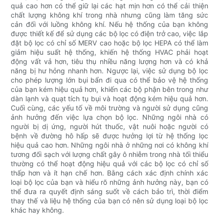
quả cao hơn có thể giữ lại các hạt mịn hơn có thể cải thiện
chất lượng không khí trong nhà nhưng cũng làm tăng sức
cản đối với luồng không khí. Nếu hệ thống của bạn không
được thiết kế để sử dụng các bộ lọc có điện trở cao, việc lắp
đặt bộ lọc có chỉ số MERV cao hoặc bộ lọc HEPA có thể làm
giảm hiệu suất hệ thống, khiến hệ thống HVAC phải hoạt
động vất vả hơn, tiêu thụ nhiều năng lượng hơn và có khả
năng bị hư hỏng nhanh hơn. Ngược lại, việc sử dụng bộ lọc
cho phép lượng lớn bụi bẩn đi qua có thể bảo vệ hệ thống
của bạn kém hiệu quả hơn, khiến các bộ phận bên trong như
dàn lạnh và quạt tích tụ bụi và hoạt động kém hiệu quả hơn.
Cuối cùng, các yếu tố về môi trường và người sử dụng cũng
ảnh hưởng đến việc lựa chọn bộ lọc. Những ngôi nhà có
người bị dị ứng, người hút thuốc, vật nuôi hoặc người có
bệnh về đường hô hấp sẽ được hưởng lợi từ hệ thống lọc
hiệu quả cao hơn. Những ngôi nhà ở những nơi có không khí
tương đối sạch với lượng chất gây ô nhiễm trong nhà tối thiểu
thường có thể hoạt động hiệu quả với các bộ lọc có chỉ số
thấp hơn và ít hạn chế hơn. Bằng cách xác định chính xác
loại bộ lọc của bạn và hiểu rõ những ảnh hưởng này, bạn có
thể đưa ra quyết định sáng suốt về cách bảo trì, thời điểm
thay thế và liệu hệ thống của bạn có nên sử dụng loại bộ lọc
khác hay không.