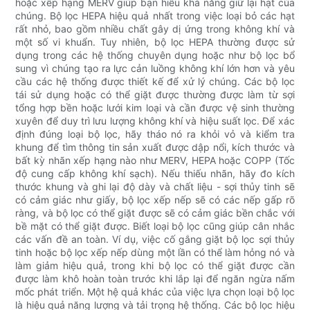
hoặc xếp hạng MERV giúp bạn hiểu khả năng giữ lại hạt của
chúng. Bộ lọc HEPA hiệu quả nhất trong việc loại bỏ các hạt
rất nhỏ, bao gồm nhiều chất gây dị ứng trong không khí và
một số vi khuẩn. Tuy nhiên, bộ lọc HEPA thường được sử
dụng trong các hệ thống chuyên dụng hoặc như bộ lọc bổ
sung vì chúng tạo ra lực cản luồng không khí lớn hơn và yêu
cầu các hệ thống được thiết kế để xử lý chúng. Các bộ lọc
tái sử dụng hoặc có thể giặt được thường được làm từ sợi
tổng hợp bền hoặc lưới kim loại và cần được vệ sinh thường
xuyên để duy trì lưu lượng không khí và hiệu suất lọc. Để xác
định đúng loại bộ lọc, hãy tháo nó ra khỏi vỏ và kiểm tra
khung để tìm thông tin sản xuất được dập nổi, kích thước và
bất kỳ nhãn xếp hạng nào như MERV, HEPA hoặc COPP (Tốc
độ cung cấp không khí sạch). Nếu thiếu nhãn, hãy đo kích
thước khung và ghi lại độ dày và chất liệu - sợi thủy tinh sẽ
có cảm giác như giấy, bộ lọc xếp nếp sẽ có các nếp gấp rõ
ràng, và bộ lọc có thể giặt được sẽ có cảm giác bền chắc với
bề mặt có thể giặt được. Biết loại bộ lọc cũng giúp cân nhắc
các vấn đề an toàn. Ví dụ, việc cố gắng giặt bộ lọc sợi thủy
tinh hoặc bộ lọc xếp nếp dùng một lần có thể làm hỏng nó và
làm giảm hiệu quả, trong khi bộ lọc có thể giặt được cần
được làm khô hoàn toàn trước khi lắp lại để ngăn ngừa nấm
mốc phát triển. Một hệ quả khác của việc lựa chọn loại bộ lọc
là hiệu quả năng lượng và tải trọng hệ thống. Các bộ lọc hiệu