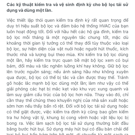
Các kỹ thuật kiểm tra và vệ sinh định kỳ cho bộ lọc tái sử
dụng và dùng một lần.
Việc thiết lập thói quen kiểm tra định kỳ rất quan trọng để
duy trì hiệu suất bộ lọc và đảm bảo hệ thống HVAC của bạn
luôn hoạt động tốt. Đối với hầu hết các hộ gia đình, kiểm tra
bộ lọc mỗi tháng là một nguyên tắc chung tốt, mặc dù
khoảng thời gian lý tưởng có thể thay đổi tùy thuộc vào loại
bộ lọc, sự hiện diện của vật nuôi hoặc người hút thuốc, kích
thước nhà và lượng bụi theo mùa. Khi kiểm tra bộ lọc dùng
một lần, hãy kiểm tra trực quan bề mặt bộ lọc xem có bụi
bám, đổi màu và tắc nghẽn luồng khí hay không. Giữ bộ lọc
lên trước nguồn sáng; nếu ánh sáng hầu như không xuyên
qua được, bộ lọc có thể bị tắc và cần được thay thế. Tránh
gõ hoặc lắc mạnh bộ lọc dùng một lần; làm như vậy có thể
giải phóng các hạt bị mắc kẹt vào khu vực xung quanh và
làm suy giảm cấu trúc của bộ lọc hơn nữa. Thay vào đó, chỉ
cần thay thế chúng theo khuyến nghị của nhà sản xuất hoặc
sớm hơn nếu thấy bẩn rõ rệt. Đối với bộ lọc tái sử dụng hoặc
có thể giặt được, việc kiểm tra định kỳ cũng bao gồm kiểm
tra hư hỏng vật lý, khung bị cong vênh hoặc vật liệu lọc bị
bong ra. Việc làm sạch bộ lọc tái sử dụng thường bắt đầu
bằng bước hút bụi. Sử dụng máy hút bụi có đầu bàn chải để
loại bỏ bụi bẩn bám trên bề mặt, di chuyển từ mặt sạch ra