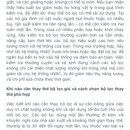
giặt, và các gioăng hoặc khung có thể bị mòn. Nếu bạn nhận
thấy hiệu suất lọc giảm hoặc hư hỏng vật lý trong quá trình
kiểm tra, đã đến lúc thay thế bộ lọc có thể tái sử dụng. Tại
các hộ gia đình có vật nuôi, người hút thuốc hoặc có nhiều
bụi, tần suất kiểm tra nên tăng lên – có thể cần kiểm tra hai
tuần một lần. Trong mùa có nhiều phấn hoa hoặc khói cháy
rừng, hãy kiểm tra bộ lọc thường xuyên hơn và cân nhắc
nâng cấp tạm thời lên các bộ lọc hiệu suất cao hơn nếu
tương thích với hệ thống của bạn. Trong mọi trường hợp, hãy
nhớ tắt hệ thống HVAC trước khi tháo hoặc lắp đặt bộ lọc để
ngăn bụi bẩn bị hút vào hệ thống và đảm bảo an toàn. Việc
kiểm tra thường xuyên và vệ sinh đúng cách các bộ lọc
không chỉ cải thiện chất lượng không khí trong nhà mà còn
giảm tải cho hệ thống HVAC, từ đó giảm tiêu thụ năng lượng
và chi phí sửa chữa theo thời gian.
Khi nào cần thay thế bộ lọc gió và cách chọn bộ lọc thay
thế phù hợp
Việc biết khi nào cần thay bộ lọc là sự cân bằng giữa việc
duy trì chất lượng không khí và tận dụng tối đa tuổi thọ của
mỗi bộ lọc. Các bộ lọc dùng một lần thường đi kèm với
khuyến nghị của nhà sản xuất về khoảng thời gian thay thế,
thường là từ 30 đến 90 ngày một lần, tùy thuộc vào loại và