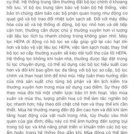
cụ thể. Hệ thống trung tâm thường đặt bộ lọc chính ở khoang
hồi lưu. Vì bộ lọc trung tâm bảo vệ toàn bộ hệ thống, việc
bảo trì chúng đảm bảo các bộ phận quan trọng như động cơ
quạt gió và bộ trao đổi nhiệt luôn sạch sẽ. Đối với máy điều
hòa cửa sổ và hệ thống di động, bộ lọc nhỏ hơn và dễ tiếp
cận hơn, thường cần được chú ý thường xuyên hơn vì lượng
vật liệu lọc tích tụ nhanh chóng trong không gian nhỏ. Máy
lọc HEPA di động có bộ lọc sơ cấp giúp giữ lại các hạt lớn
hơn và bảo vệ vật liệu lọc HEPA; việc làm sạch hoặc thay thế
bộ lọc sơ cấp thường xuyên sẽ kéo dài tuổi thọ của lõi HEPA.
Hệ thống lọc không khí toàn nhà, thường được lắp đặt trong
tủ lọc chuyên dụng, có thể sử dụng các bộ lọc hiệu suất cao
hơn và đôi khi bao gồm lọc đa tầng với bộ lọc sơ cấp, bộ lọc
chính và than hoạt tính để khử mùi. Hãy tuân theo hướng dẫn
của nhà sản xuất cho từng bộ phận và lên lịch kiểm tra
thường xuyên hơn trong mùa sử dụng cao điểm. Sự thay đổi
theo mùa đòi hỏi một chiến lược bảo trì linh hoạt. Vào mùa
xuân và mùa thu, lượng phấn hoa có thể làm tắc nghẽn bộ
lọc nhanh hơn; hãy theo dõi chặt chẽ hơn và thay thế khi cần
thiết. Mùa hè thường mang đến độ ẩm cao hơn và đôi khi làm
tăng hoạt động của vật nuôi trong nhà, tùy thuộc vào thói
quen của gia đình; điều này có thể ảnh hưởng đến lượng bụi
trong bộ lọc và khả năng phát triển vi khuẩn trên các bộ lọc
ẩm hoặc trong hệ thống ống dẫn khí. Mùa đông có thể làm