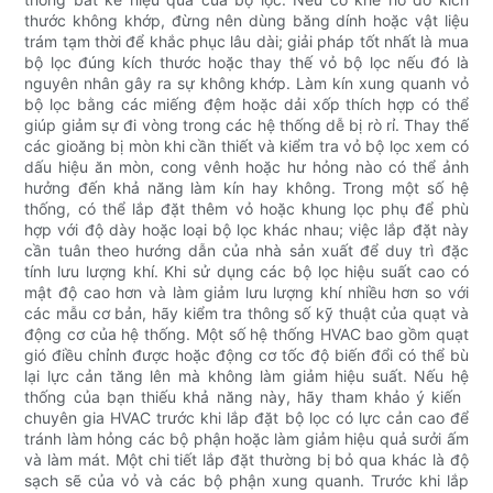
thước không khớp, đừng nên dùng băng dính hoặc vật liệu
trám tạm thời để khắc phục lâu dài; giải pháp tốt nhất là mua
bộ lọc đúng kích thước hoặc thay thế vỏ bộ lọc nếu đó là
nguyên nhân gây ra sự không khớp. Làm kín xung quanh vỏ
bộ lọc bằng các miếng đệm hoặc dải xốp thích hợp có thể
giúp giảm sự đi vòng trong các hệ thống dễ bị rò rỉ. Thay thế
các gioăng bị mòn khi cần thiết và kiểm tra vỏ bộ lọc xem có
dấu hiệu ăn mòn, cong vênh hoặc hư hỏng nào có thể ảnh
hưởng đến khả năng làm kín hay không. Trong một số hệ
thống, có thể lắp đặt thêm vỏ hoặc khung lọc phụ để phù
hợp với độ dày hoặc loại bộ lọc khác nhau; việc lắp đặt này
cần tuân theo hướng dẫn của nhà sản xuất để duy trì đặc
tính lưu lượng khí. Khi sử dụng các bộ lọc hiệu suất cao có
mật độ cao hơn và làm giảm lưu lượng khí nhiều hơn so với
các mẫu cơ bản, hãy kiểm tra thông số kỹ thuật của quạt và
động cơ của hệ thống. Một số hệ thống HVAC bao gồm quạt
gió điều chỉnh được hoặc động cơ tốc độ biến đổi có thể bù
lại lực cản tăng lên mà không làm giảm hiệu suất. Nếu hệ
thống của bạn thiếu khả năng này, hãy tham khảo ý kiến ​​​​
chuyên gia HVAC trước khi lắp đặt bộ lọc có lực cản cao để
tránh làm hỏng các bộ phận hoặc làm giảm hiệu quả sưởi ấm
và làm mát. Một chi tiết lắp đặt thường bị bỏ qua khác là độ
sạch sẽ của vỏ và các bộ phận xung quanh. Trước khi lắp