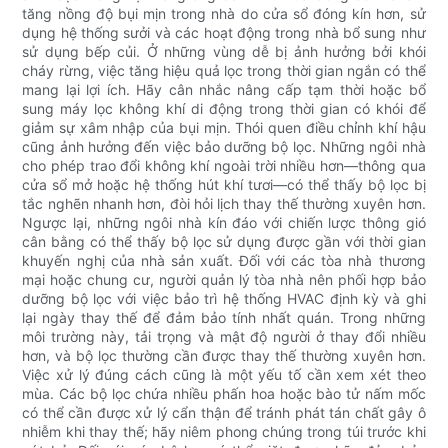
tăng nồng độ bụi mịn trong nhà do cửa sổ đóng kín hơn, sử
dụng hệ thống sưởi và các hoạt động trong nhà bổ sung như
sử dụng bếp củi. Ở những vùng dễ bị ảnh hưởng bởi khói
cháy rừng, việc tăng hiệu quả lọc trong thời gian ngắn có thể
mang lại lợi ích. Hãy cân nhắc nâng cấp tạm thời hoặc bổ
sung máy lọc không khí di động trong thời gian có khói để
giảm sự xâm nhập của bụi mịn. Thói quen điều chỉnh khí hậu
cũng ảnh hưởng đến việc bảo dưỡng bộ lọc. Những ngôi nhà
cho phép trao đổi không khí ngoài trời nhiều hơn—thông qua
cửa sổ mở hoặc hệ thống hút khí tươi—có thể thấy bộ lọc bị
tắc nghẽn nhanh hơn, đòi hỏi lịch thay thế thường xuyên hơn.
Ngược lại, những ngôi nhà kín đáo với chiến lược thông gió
cân bằng có thể thấy bộ lọc sử dụng được gần với thời gian
khuyến nghị của nhà sản xuất. Đối với các tòa nhà thương
mại hoặc chung cư, người quản lý tòa nhà nên phối hợp bảo
dưỡng bộ lọc với việc bảo trì hệ thống HVAC định kỳ và ghi
lại ngày thay thế để đảm bảo tính nhất quán. Trong những
môi trường này, tải trọng và mật độ người ở thay đổi nhiều
hơn, và bộ lọc thường cần được thay thế thường xuyên hơn.
Việc xử lý đúng cách cũng là một yếu tố cần xem xét theo
mùa. Các bộ lọc chứa nhiều phấn hoa hoặc bào tử nấm mốc
có thể cần được xử lý cẩn thận để tránh phát tán chất gây ô
nhiễm khi thay thế; hãy niêm phong chúng trong túi trước khi