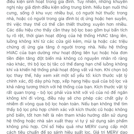
điều kiện sinh hoạt trong gia đình. Tuy nhiên, những khuyến
nghị này giả định điều kiện sống trung bình. Nếu bạn nuôi thú
cưng, sống ở khu vực nhiều bụi, có người hút thuốc trong
nhà, hoặc có người trong gia đình bị dị ứng hoặc hen suyễn,
thì việc thay thế có thể cần thiết thường xuyên hơn nhiều.
Các dấu hiệu cho thấy cần thay bộ lọc bao gồm bụi bẩn tích
tụ rõ rệt, thời gian hoạt động của hệ thống HVAC tăng lên,
luồng không khí từ các cửa gió kém, mùi lạ hoặc các triệu
chứng dị ứng gia tăng ở người trong nhà. Nếu hệ thống
HVAC của bạn dường như hoạt động liên tục hoặc hóa đơn
tiền điện tăng đột biến mà không có nguyên nhân rõ ràng
nào khác, thì bộ lọc bị tắc có thể đang hạn chế luồng không
khí và khiến hệ thống phải hoạt động vất vả hơn. Khi chọn bộ
lọc thay thế, hãy xem xét một số yếu tố: kích thước vật lý
chính xác, độ dày phù hợp, xếp hạng hiệu quả của bộ lọc và
khả năng tương thích với hệ thống của bạn. Kích thước vật lý
rất quan trọng - bộ lọc phải vừa khít với vỏ của nó để ngăn
không khí đi vòng, điều này sẽ cho phép các chất gây ô
nhiễm đi vòng qua bộ lọc hoàn toàn. Nếu bạn không thể tìm
thấy bộ lọc phù hợp chính xác với kích thước cũ hoặc không
phổ biến, tốt hơn hết là nên tham khảo hướng dẫn sử dụng
hệ thống hoặc nhà sản xuất thay vì tự ý sử dụng sản phẩm
không phù hợp. Chỉ số hiệu quả như MERV cung cấp một
cách tiêu chuẩn để so sánh hiệu suất lọc. Giá trị MERV dao