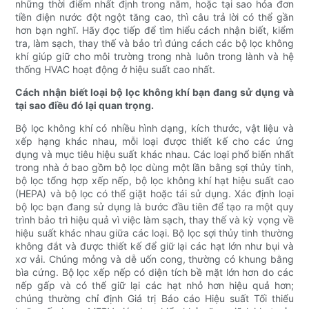
những thời điểm nhất định trong năm, hoặc tại sao hóa đơn
tiền điện nước đột ngột tăng cao, thì câu trả lời có thể gần
hơn bạn nghĩ. Hãy đọc tiếp để tìm hiểu cách nhận biết, kiểm
tra, làm sạch, thay thế và bảo trì đúng cách các bộ lọc không
khí giúp giữ cho môi trường trong nhà luôn trong lành và hệ
thống HVAC hoạt động ở hiệu suất cao nhất.
Cách nhận biết loại bộ lọc không khí bạn đang sử dụng và
tại sao điều đó lại quan trọng.
Bộ lọc không khí có nhiều hình dạng, kích thước, vật liệu và
xếp hạng khác nhau, mỗi loại được thiết kế cho các ứng
dụng và mục tiêu hiệu suất khác nhau. Các loại phổ biến nhất
trong nhà ở bao gồm bộ lọc dùng một lần bằng sợi thủy tinh,
bộ lọc tổng hợp xếp nếp, bộ lọc không khí hạt hiệu suất cao
(HEPA) và bộ lọc có thể giặt hoặc tái sử dụng. Xác định loại
bộ lọc bạn đang sử dụng là bước đầu tiên để tạo ra một quy
trình bảo trì hiệu quả vì việc làm sạch, thay thế và kỳ vọng về
hiệu suất khác nhau giữa các loại. Bộ lọc sợi thủy tinh thường
không đắt và được thiết kế để giữ lại các hạt lớn như bụi và
xơ vải. Chúng mỏng và dễ uốn cong, thường có khung bằng
bìa cứng. Bộ lọc xếp nếp có diện tích bề mặt lớn hơn do các
nếp gấp và có thể giữ lại các hạt nhỏ hơn hiệu quả hơn;
chúng thường chỉ định Giá trị Báo cáo Hiệu suất Tối thiểu