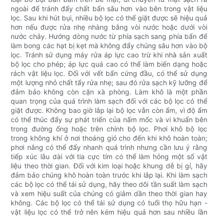
ngoài để tránh đẩy chất bẩn sâu hơn vào bên trong vật liệu
lọc. Sau khi hút bụi, nhiều bộ lọc có thể giặt được sẽ hiệu quả
hơn nếu được rửa nhẹ nhàng bằng vòi nước hoặc dưới vòi
nước chảy. Hướng dòng nước từ phía sạch sang phía bẩn để
làm bong các hạt bị kẹt mà không đẩy chúng sâu hơn vào bộ
lọc. Tránh sử dụng máy rửa áp lực cao trừ khi nhà sản xuất
bộ lọc cho phép; áp lực quá cao có thể làm biến dạng hoặc
rách vật liệu lọc. Đối với vết bẩn cứng đầu, có thể sử dụng
một lượng nhỏ chất tẩy rửa nhẹ; sau đó rửa sạch kỹ lưỡng để
đảm bảo không còn cặn xà phòng. Làm khô là một phần
quan trọng của quá trình làm sạch đối với các bộ lọc có thể
giặt được. Không bao giờ lắp lại bộ lọc vẫn còn ẩm, vì độ ẩm
có thể thúc đẩy sự phát triển của nấm mốc và vi khuẩn bên
trong đường ống hoặc trên chính bộ lọc. Phơi khô bộ lọc
trong không khí ở nơi thoáng gió cho đến khi khô hoàn toàn;
phơi nắng có thể đẩy nhanh quá trình nhưng cần lưu ý rằng
tiếp xúc lâu dài với tia cực tím có thể làm hỏng một số vật
liệu theo thời gian. Đối với kim loại hoặc khung dễ bị gỉ, hãy
đảm bảo chúng khô hoàn toàn trước khi lắp lại. Khi làm sạch
các bộ lọc có thể tái sử dụng, hãy theo dõi tần suất làm sạch
và xem hiệu suất của chúng có giảm dần theo thời gian hay
không. Các bộ lọc có thể tái sử dụng có tuổi thọ hữu hạn -
vật liệu lọc có thể trở nên kém hiệu quả hơn sau nhiều lần