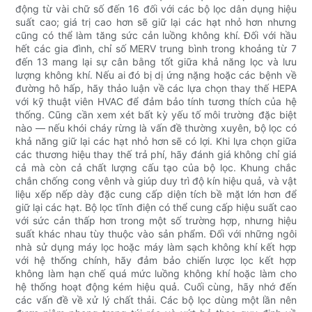
động từ vài chữ số đến 16 đối với các bộ lọc dân dụng hiệu
suất cao; giá trị cao hơn sẽ giữ lại các hạt nhỏ hơn nhưng
cũng có thể làm tăng sức cản luồng không khí. Đối với hầu
hết các gia đình, chỉ số MERV trung bình trong khoảng từ 7
đến 13 mang lại sự cân bằng tốt giữa khả năng lọc và lưu
lượng không khí. Nếu ai đó bị dị ứng nặng hoặc các bệnh về
đường hô hấp, hãy thảo luận về các lựa chọn thay thế HEPA
với kỹ thuật viên HVAC để đảm bảo tính tương thích của hệ
thống. Cũng cần xem xét bất kỳ yếu tố môi trường đặc biệt
nào — nếu khói cháy rừng là vấn đề thường xuyên, bộ lọc có
khả năng giữ lại các hạt nhỏ hơn sẽ có lợi. Khi lựa chọn giữa
các thương hiệu thay thế trả phí, hãy đánh giá không chỉ giá
cả mà còn cả chất lượng cấu tạo của bộ lọc. Khung chắc
chắn chống cong vênh và giúp duy trì độ kín hiệu quả, và vật
liệu xếp nếp dày đặc cung cấp diện tích bề mặt lớn hơn để
giữ lại các hạt. Bộ lọc tĩnh điện có thể cung cấp hiệu suất cao
với sức cản thấp hơn trong một số trường hợp, nhưng hiệu
suất khác nhau tùy thuộc vào sản phẩm. Đối với những ngôi
nhà sử dụng máy lọc hoặc máy làm sạch không khí kết hợp
với hệ thống chính, hãy đảm bảo chiến lược lọc kết hợp
không làm hạn chế quá mức luồng không khí hoặc làm cho
hệ thống hoạt động kém hiệu quả. Cuối cùng, hãy nhớ đến
các vấn đề về xử lý chất thải. Các bộ lọc dùng một lần nên