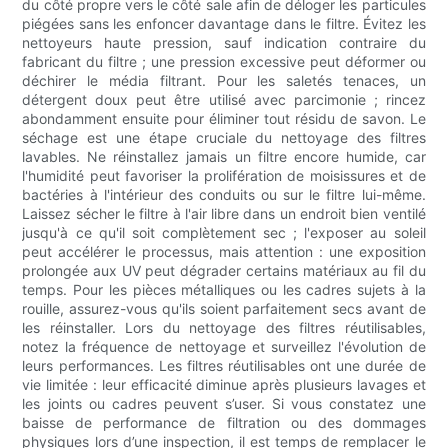
du côté propre vers le côté sale afin de déloger les particules
piégées sans les enfoncer davantage dans le filtre. Évitez les
nettoyeurs haute pression, sauf indication contraire du
fabricant du filtre ; une pression excessive peut déformer ou
déchirer le média filtrant. Pour les saletés tenaces, un
détergent doux peut être utilisé avec parcimonie ; rincez
abondamment ensuite pour éliminer tout résidu de savon. Le
séchage est une étape cruciale du nettoyage des filtres
lavables. Ne réinstallez jamais un filtre encore humide, car
l'humidité peut favoriser la prolifération de moisissures et de
bactéries à l'intérieur des conduits ou sur le filtre lui-même.
Laissez sécher le filtre à l'air libre dans un endroit bien ventilé
jusqu'à ce qu'il soit complètement sec ; l'exposer au soleil
peut accélérer le processus, mais attention : une exposition
prolongée aux UV peut dégrader certains matériaux au fil du
temps. Pour les pièces métalliques ou les cadres sujets à la
rouille, assurez-vous qu'ils soient parfaitement secs avant de
les réinstaller. Lors du nettoyage des filtres réutilisables,
notez la fréquence de nettoyage et surveillez l'évolution de
leurs performances. Les filtres réutilisables ont une durée de
vie limitée : leur efficacité diminue après plusieurs lavages et
les joints ou cadres peuvent s’user. Si vous constatez une
baisse de performance de filtration ou des dommages
physiques lors d’une inspection, il est temps de remplacer le