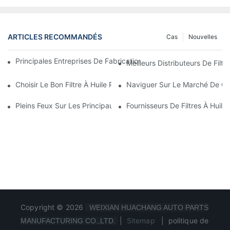
ARTICLES RECOMMANDÉS
Cas
Nouvelles
Principales Entreprises De Fabrication De Filtres À Huile : Un A
Meilleurs Distributeurs De Filtr
Choisir Le Bon Filtre À Huile Pour Votre Modèle De Véhicule : P
Naviguer Sur Le Marché De Gros
Pleins Feux Sur Les Principaux Fabricants De Filtres À Huile Et 
Fournisseurs De Filtres À Huile
Copyright © 2026
WEIXIAN HUACHANG AUTO PARTS
|
Sitemap
|
politique de
MANUFACTURING CO.,LTD.