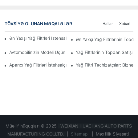
TÖVSIYƏ OLUNAN MƏQALƏLƏR
Hallar
Xəbəri
Ən Yaxşı Yağ Filtrləri Istehsal Edən Şirkətlər: Hərtərəfli Baxış
Ən Yaxşı Yağ Filtrlərinin Topdan
Avtomobilinizin Modeli Üçün Düzgün Yağ Filtrinin Seçilməsi: Əsa
Yağ Filtrlərinin Topdan Satışı 
Aparıcı Yağ Filtrləri İstehsalçılarına Və Onların İnnovasiyalarına D
Yağ Filtri Təchizatçılar: Biznes
Müəllif hüquqları © 2025
WEIXIAN HUACHANG AUTO PARTS
|
Sitemap
|
Məxfilik Siyasəti
MANUFACTURING CO.,LTD.