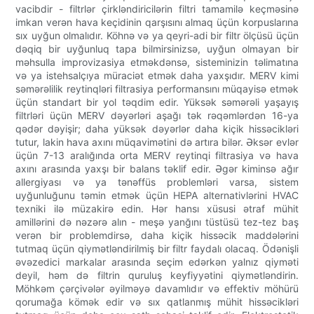
vacibdir - filtrlər çirkləndiricilərin filtri tamamilə keçməsinə
imkan verən hava keçidinin qarşısını almaq üçün korpuslarına
sıx uyğun olmalıdır. Köhnə və ya qeyri-adi bir filtr ölçüsü üçün
dəqiq bir uyğunluq tapa bilmirsinizsə, uyğun olmayan bir
məhsulla improvizasiya etməkdənsə, sisteminizin təlimatına
və ya istehsalçıya müraciət etmək daha yaxşıdır. MERV kimi
səmərəlilik reytinqləri filtrasiya performansını müqayisə etmək
üçün standart bir yol təqdim edir. Yüksək səmərəli yaşayış
filtrləri üçün MERV dəyərləri aşağı tək rəqəmlərdən 16-ya
qədər dəyişir; daha yüksək dəyərlər daha kiçik hissəcikləri
tutur, lakin hava axını müqavimətini də artıra bilər. Əksər evlər
üçün 7-13 aralığında orta MERV reytinqi filtrasiya və hava
axını arasında yaxşı bir balans təklif edir. Əgər kiminsə ağır
allergiyası və ya tənəffüs problemləri varsa, sistem
uyğunluğunu təmin etmək üçün HEPA alternativlərini HVAC
texniki ilə müzakirə edin. Hər hansı xüsusi ətraf mühit
amillərini də nəzərə alın - meşə yanğını tüstüsü tez-tez baş
verən bir problemdirsə, daha kiçik hissəcik maddələrini
tutmaq üçün qiymətləndirilmiş bir filtr faydalı olacaq. Ödənişli
əvəzedici markalar arasında seçim edərkən yalnız qiyməti
deyil, həm də filtrin quruluş keyfiyyətini qiymətləndirin.
Möhkəm çərçivələr əyilməyə davamlıdır və effektiv möhürü
qorumağa kömək edir və sıx qatlanmış mühit hissəcikləri