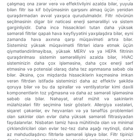
çalışmaq ona zərər verə və effektivliyini azalda bilər, yuyula
bilən filtr isə kif böyüməsinin qarşısını almaq üçün yenidən
quraşdırmadan əvvəl yaxşıca qurudulmalıdır. Filtr növünün
seçilməsinin digər bir nəticəsi enerji səmərəliliyi və sistem
gərginliyidir. Daha incə hissəcikləri tutan daha yüksək
səmərəli filtrlər qapalı hava keyfiyyətini yaxşılaşdıra bilər, eyni
zamanda hava axınına qarşı müqaviməti artıra bilər.
Sisteminiz yüksək müqavimətli filtrləri idarə etmək üçün
qiymətləndirilməyibsə, yüksək MERV və ya HEPA filtrinin
quraşdırılması sistemin səmərəliliyini azalda bilər, HVAC
sisteminizin daha çox işləməsinə, daha çox enerji sərf
etməsinə və potensial olaraq daha tez aşınmasına səbəb ola
bilər. Əksinə, çox miqdarda hissəciklərin keçməsinə imkan
verən filtrdən istifadə sisteminizi daha az effektiv şəkildə
qoruya bilər və bu da spirallar və ventilyatorlar kimi daxili
komponentlərin toz yığmasına və daha az səmərəli işləməsinə
səbəb ola bilər. Nəhayət, ətraf mühit və sakinlərin
mülahizələri filtr seçiminə təsir göstərir. Allergiya xəstələri,
siqaret çəkənlər, ev heyvanları və ya tənəffüs problemləri
olan sakinlər olan evlər daha yüksək səmərəli filtrasiyadan
faydalanırlar. Nisbətən təmiz hava mühitində olan və minimal
çirkləndiriciləri olan evlər tez-tez daha aşağı reytinqli, daha
az məhdudlaşdırıcı filtrlərlə səmərəli işləyə bilər. Filtr tipinizi