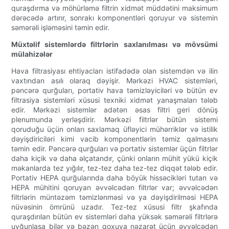
quraşdırma və möhürləmə filtrin xidmət müddətini maksimum
dərəcədə artırır, sonrakı komponentləri qoruyur və sistemin
səmərəli işləməsini təmin edir.
Müxtəlif sistemlərdə filtrlərin saxlanılması və mövsümi
mülahizələr
Hava filtrasiyası ehtiyacları istifadədə olan sistemdən və ilin
vaxtından asılı olaraq dəyişir. Mərkəzi HVAC sistemləri,
pəncərə qurğuları, portativ hava təmizləyiciləri və bütün ev
filtrasiya sistemləri xüsusi texniki xidmət yanaşmaları tələb
edir. Mərkəzi sistemlər adətən əsas filtri geri dönüş
plenumunda yerləşdirir. Mərkəzi filtrlər bütün sistemi
qoruduğu üçün onları saxlamaq üfləyici mühərriklər və istilik
dəyişdiriciləri kimi vacib komponentlərin təmiz qalmasını
təmin edir. Pəncərə qurğuları və portativ sistemlər üçün filtrlər
daha kiçik və daha əlçatandır, çünki onların mühit yükü kiçik
məkanlarda tez yığılır, tez-tez daha tez-tez diqqət tələb edir.
Portativ HEPA qurğularında daha böyük hissəcikləri tutan və
HEPA mühitini qoruyan əvvəlcədən filtrlər var; əvvəlcədən
filtrlərin müntəzəm təmizlənməsi və ya dəyişdirilməsi HEPA
nüvəsinin ömrünü uzadır. Tez-tez xüsusi filtr şkafında
quraşdırılan bütün ev sistemləri daha yüksək səmərəli filtrlərə
uyğunlaşa bilər və bəzən qoxuya nəzarət üçün əvvəlcədən