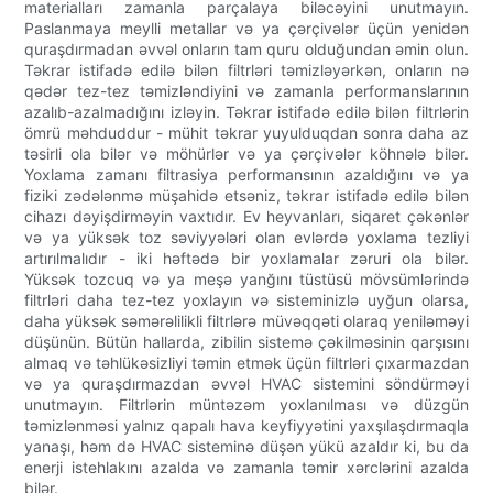
materialları zamanla parçalaya biləcəyini unutmayın.
Paslanmaya meylli metallar və ya çərçivələr üçün yenidən
quraşdırmadan əvvəl onların tam quru olduğundan əmin olun.
Təkrar istifadə edilə bilən filtrləri təmizləyərkən, onların nə
qədər tez-tez təmizləndiyini və zamanla performanslarının
azalıb-azalmadığını izləyin. Təkrar istifadə edilə bilən filtrlərin
ömrü məhduddur - mühit təkrar yuyulduqdan sonra daha az
təsirli ola bilər və möhürlər və ya çərçivələr köhnələ bilər.
Yoxlama zamanı filtrasiya performansının azaldığını və ya
fiziki zədələnmə müşahidə etsəniz, təkrar istifadə edilə bilən
cihazı dəyişdirməyin vaxtıdır. Ev heyvanları, siqaret çəkənlər
və ya yüksək toz səviyyələri olan evlərdə yoxlama tezliyi
artırılmalıdır - iki həftədə bir yoxlamalar zəruri ola bilər.
Yüksək tozcuq və ya meşə yanğını tüstüsü mövsümlərində
filtrləri daha tez-tez yoxlayın və sisteminizlə uyğun olarsa,
daha yüksək səmərəlilikli filtrlərə müvəqqəti olaraq yeniləməyi
düşünün. Bütün hallarda, zibilin sistemə çəkilməsinin qarşısını
almaq və təhlükəsizliyi təmin etmək üçün filtrləri çıxarmazdan
və ya quraşdırmazdan əvvəl HVAC sistemini söndürməyi
unutmayın. Filtrlərin müntəzəm yoxlanılması və düzgün
təmizlənməsi yalnız qapalı hava keyfiyyətini yaxşılaşdırmaqla
yanaşı, həm də HVAC sisteminə düşən yükü azaldır ki, bu da
enerji istehlakını azalda və zamanla təmir xərclərini azalda
bilər.