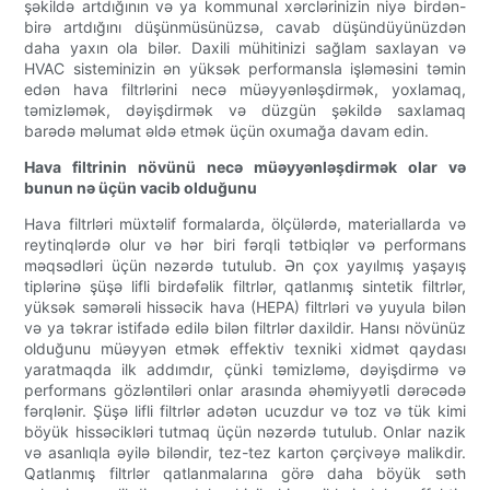
şəkildə artdığının və ya kommunal xərclərinizin niyə birdən-
birə artdığını düşünmüsünüzsə, cavab düşündüyünüzdən
daha yaxın ola bilər. Daxili mühitinizi sağlam saxlayan və
HVAC sisteminizin ən yüksək performansla işləməsini təmin
edən hava filtrlərini necə müəyyənləşdirmək, yoxlamaq,
təmizləmək, dəyişdirmək və düzgün şəkildə saxlamaq
barədə məlumat əldə etmək üçün oxumağa davam edin.
Hava filtrinin növünü necə müəyyənləşdirmək olar və
bunun nə üçün vacib olduğunu
Hava filtrləri müxtəlif formalarda, ölçülərdə, materiallarda və
reytinqlərdə olur və hər biri fərqli tətbiqlər və performans
məqsədləri üçün nəzərdə tutulub. Ən çox yayılmış yaşayış
tiplərinə şüşə lifli birdəfəlik filtrlər, qatlanmış sintetik filtrlər,
yüksək səmərəli hissəcik hava (HEPA) filtrləri və yuyula bilən
və ya təkrar istifadə edilə bilən filtrlər daxildir. Hansı növünüz
olduğunu müəyyən etmək effektiv texniki xidmət qaydası
yaratmaqda ilk addımdır, çünki təmizləmə, dəyişdirmə və
performans gözləntiləri onlar arasında əhəmiyyətli dərəcədə
fərqlənir. Şüşə lifli filtrlər adətən ucuzdur və toz və tük kimi
böyük hissəcikləri tutmaq üçün nəzərdə tutulub. Onlar nazik
və asanlıqla əyilə biləndir, tez-tez karton çərçivəyə malikdir.
Qatlanmış filtrlər qatlanmalarına görə daha böyük səth