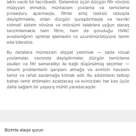
lakin vacib bir təcrübədir. Sisteminiz üçün düzgün filtr növünü
müəyyən etməklə, müntəzəm yoxlama və təmizləmə
proseduru aparmaqla, filtrlər artıq təsirsiz olduqda
dəyişdirməklə, onları düzgün quraşdırmaqla və texniki
xidməti sistem növünə və mövsümi tələblərə uyğun olaraq
tənzimləməklə həm filtrin, həm də qoruduğu HVAC
avadanlığının optimal işləməsini və uzunömürlülüyünü təmin
edə bilərsiniz.
Bu detallara müntəzəm diqqət yetirmək — sadə vizual
yoxlamalar, vaxtında dəyişdirmələr, düzgün təmizləmə
üsulları və filtr səmərəliliyi ilə bağlı düşünülmüş seçimlər —
ümumi problemlərin qarşısını almağa və evinizin havasını
təmiz və rahat saxlamağa kömək edir. Bu addımların tətbiqi
bahalı təmir ehtimalını azaldacaq və evinizdəki hər kəs üçün
daha sağlam bir yaşayış mühiti yaradacaqdır.
Bizimlə əlaqə qurun