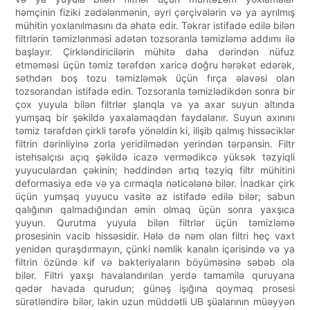
həmçinin fiziki zədələnmənin, əyri çərçivələrin və ya ayrılmış
mühitin yoxlanılmasını da əhatə edir. Təkrar istifadə edilə bilən
filtrlərin təmizlənməsi adətən tozsoranla təmizləmə addımı ilə
başlayır. Çirkləndiricilərin mühitə daha dərindən nüfuz
etməməsi üçün təmiz tərəfdən xaricə doğru hərəkət edərək,
səthdən boş tozu təmizləmək üçün fırça əlavəsi olan
tozsorandan istifadə edin. Tozsoranla təmizlədikdən sonra bir
çox yuyula bilən filtrlər şlanqla və ya axar suyun altında
yumşaq bir şəkildə yaxalamaqdan faydalanır. Suyun axınını
təmiz tərəfdən çirkli tərəfə yönəldin ki, ilişib qalmış hissəciklər
filtrin dərinliyinə zorla yeridilmədən yerindən tərpənsin. Filtr
istehsalçısı açıq şəkildə icazə vermədikcə yüksək təzyiqli
yuyuculardan çəkinin; həddindən artıq təzyiq filtr mühitini
deformasiya edə və ya cırmaqla nəticələnə bilər. İnadkar çirk
üçün yumşaq yuyucu vasitə az istifadə edilə bilər; sabun
qalığının qalmadığından əmin olmaq üçün sonra yaxşıca
yuyun. Qurutma yuyula bilən filtrlər üçün təmizləmə
prosesinin vacib hissəsidir. Hələ də nəm olan filtri heç vaxt
yenidən quraşdırmayın, çünki nəmlik kanalın içərisində və ya
filtrin özündə kif və bakteriyaların böyüməsinə səbəb ola
bilər. Filtri yaxşı havalandırılan yerdə tamamilə quruyana
qədər havada qurudun; günəş işığına qoymaq prosesi
sürətləndirə bilər, lakin uzun müddətli UB şüalarının müəyyən