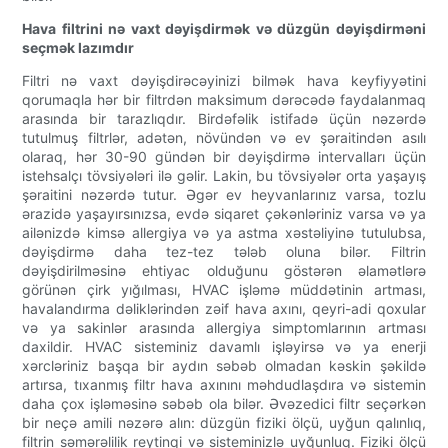
Hava filtrini nə vaxt dəyişdirmək və düzgün dəyişdirməni
seçmək lazımdır
Filtri nə vaxt dəyişdirəcəyinizi bilmək hava keyfiyyətini
qorumaqla hər bir filtrdən maksimum dərəcədə faydalanmaq
arasında bir tarazlıqdır. Birdəfəlik istifadə üçün nəzərdə
tutulmuş filtrlər, adətən, növündən və ev şəraitindən asılı
olaraq, hər 30-90 gündən bir dəyişdirmə intervalları üçün
istehsalçı tövsiyələri ilə gəlir. Lakin, bu tövsiyələr orta yaşayış
şəraitini nəzərdə tutur. Əgər ev heyvanlarınız varsa, tozlu
ərazidə yaşayırsınızsa, evdə siqaret çəkənləriniz varsa və ya
ailənizdə kimsə allergiya və ya astma xəstəliyinə tutulubsa,
dəyişdirmə daha tez-tez tələb oluna bilər. Filtrin
dəyişdirilməsinə ehtiyac olduğunu göstərən əlamətlərə
görünən çirk yığılması, HVAC işləmə müddətinin artması,
havalandırma dəliklərindən zəif hava axını, qeyri-adi qoxular
və ya sakinlər arasında allergiya simptomlarının artması
daxildir. HVAC sisteminiz davamlı işləyirsə və ya enerji
xərcləriniz başqa bir aydın səbəb olmadan kəskin şəkildə
artırsa, tıxanmış filtr hava axınını məhdudlaşdıra və sistemin
daha çox işləməsinə səbəb ola bilər. Əvəzedici filtr seçərkən
bir neçə amili nəzərə alın: düzgün fiziki ölçü, uyğun qalınlıq,
filtrin səmərəlilik reytinqi və sisteminizlə uyğunluq. Fiziki ölçü