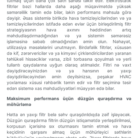
tutmaq üçün daha çox səth sahəsi təklif edir. Elektrostatik
filtrlər bəzi hallarda daha aşağı müqavimətdə yüksək
səmərəlilik təmin edə bilər, lakin performans məhsula görə
dəyişir. Əsas sistemlə birlikdə hava təmizləyicilərindən və ya
təmizləyicilərindən istifadə edən evlər üçün birləşdirilmiş filtr
strategiyasının hava axınını həddindən artıq
məhdudlaşdırmadığından və ya sistemin səmərəsiz
işləməsinə səbəb olmadığından əmin olun. Nəhayət,
utilizasiya məsələlərini unutmayın. Birdəfəlik filtrlər, xüsusən
də kif, zərərvericilər və ya kimyəvi çirkləndiricilərdən yaranan
təhlükəli hissəciklər varsa, zibil torbasına qoyulmalı və yerli
tullantı qaydalarına uyğun olaraq atılmalıdır. Filtri nə vaxt
dəyişdirəcəyinizdən və ya hansının ən yaxşı
dəyişdiriləcəyindən əmin deyilsinizsə, peşəkar HVAC
yoxlaması xüsusi rəhbərlik təmin edir və filtr seçiminə təsir
edən sistemə xas məhdudiyyətləri müəyyən edə bilər.
Maksimum performans üçün düzgün quraşdırma və
möhürləmə
Hətta ən yaxşı filtr belə səhv quraşdırıldıqda zəif işləyəcək.
Düzgün quraşdırma filtrin düzgün istiqamətdə yerləşdirilməsi,
korpusun içərisinə sıx oturmasını təmin etmək və hava
keçidinin qarşısını almaq üçün möhürləyici səthlərin
bütövlüyünün yoxlanılmasını əhatə edir. Əksər filtrlərdə hava