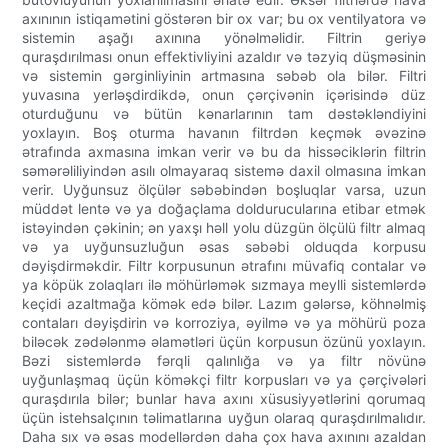
axınının istiqamətini göstərən bir ox var; bu ox ventilyatora və
sistemin aşağı axınına yönəlməlidir. Filtrin geriyə
quraşdırılması onun effektivliyini azaldır və təzyiq düşməsinin
və sistemin gərginliyinin artmasına səbəb ola bilər. Filtri
yuvasına yerləşdirdikdə, onun çərçivənin içərisində düz
oturduğunu və bütün kənarlarının tam dəstəkləndiyini
yoxlayın. Boş oturma havanın filtrdən keçmək əvəzinə
ətrafında axmasına imkan verir və bu da hissəciklərin filtrin
səmərəliliyindən asılı olmayaraq sistemə daxil olmasına imkan
verir. Uyğunsuz ölçülər səbəbindən boşluqlar varsa, uzun
müddət lentə və ya doğaçlama doldurucularına etibar etmək
istəyindən çəkinin; ən yaxşı həll yolu düzgün ölçülü filtr almaq
və ya uyğunsuzluğun əsas səbəbi olduqda korpusu
dəyişdirməkdir. Filtr korpusunun ətrafını müvafiq contalar və
ya köpük zolaqları ilə möhürləmək sızmaya meylli sistemlərdə
keçidi azaltmağa kömək edə bilər. Lazım gələrsə, köhnəlmiş
contaları dəyişdirin və korroziya, əyilmə və ya möhürü poza
biləcək zədələnmə əlamətləri üçün korpusun özünü yoxlayın.
Bəzi sistemlərdə fərqli qalınlığa və ya filtr növünə
uyğunlaşmaq üçün köməkçi filtr korpusları və ya çərçivələri
quraşdırıla bilər; bunlar hava axını xüsusiyyətlərini qorumaq
üçün istehsalçının təlimatlarına uyğun olaraq quraşdırılmalıdır.
Daha sıx və əsas modellərdən daha çox hava axınını azaldan