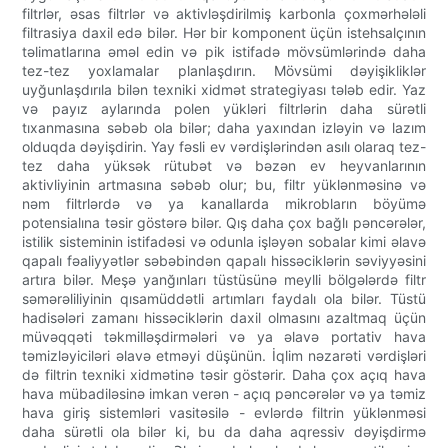
filtrlər, əsas filtrlər və aktivləşdirilmiş karbonla çoxmərhələli
filtrasiya daxil edə bilər. Hər bir komponent üçün istehsalçının
təlimatlarına əməl edin və pik istifadə mövsümlərində daha
tez-tez yoxlamalar planlaşdırın. Mövsümi dəyişikliklər
uyğunlaşdırıla bilən texniki xidmət strategiyası tələb edir. Yaz
və payız aylarında polen yükləri filtrlərin daha sürətli
tıxanmasına səbəb ola bilər; daha yaxından izləyin və lazım
olduqda dəyişdirin. Yay fəsli ev vərdişlərindən asılı olaraq tez-
tez daha yüksək rütubət və bəzən ev heyvanlarının
aktivliyinin artmasına səbəb olur; bu, filtr yüklənməsinə və
nəm filtrlərdə və ya kanallarda mikrobların böyümə
potensialına təsir göstərə bilər. Qış daha çox bağlı pəncərələr,
istilik sisteminin istifadəsi və odunla işləyən sobalar kimi əlavə
qapalı fəaliyyətlər səbəbindən qapalı hissəciklərin səviyyəsini
artıra bilər. Meşə yanğınları tüstüsünə meylli bölgələrdə filtr
səmərəliliyinin qısamüddətli artımları faydalı ola bilər. Tüstü
hadisələri zamanı hissəciklərin daxil olmasını azaltmaq üçün
müvəqqəti təkmilləşdirmələri və ya əlavə portativ hava
təmizləyiciləri əlavə etməyi düşünün. İqlim nəzarəti vərdişləri
də filtrin texniki xidmətinə təsir göstərir. Daha çox açıq hava
hava mübadiləsinə imkan verən - açıq pəncərələr və ya təmiz
hava giriş sistemləri vasitəsilə - evlərdə filtrin yüklənməsi
daha sürətli ola bilər ki, bu da daha aqressiv dəyişdirmə