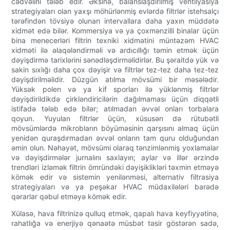
cədvəlini tələb edir. Əksinə, balanslaşdırılmış ventilyasiya
strategiyaları olan yaxşı möhürlənmiş evlərdə filtrlər istehsalçı
tərəfindən tövsiyə olunan intervallara daha yaxın müddətə
xidmət edə bilər. Kommersiya və ya çoxmənzilli binalar üçün
bina menecerləri filtrin texniki xidmətini müntəzəm HVAC
xidməti ilə əlaqələndirməli və ardıcıllığı təmin etmək üçün
dəyişdirmə tarixlərini sənədləşdirməlidirlər. Bu şəraitdə yük və
sakin sıxlığı daha çox dəyişir və filtrlər tez-tez daha tez-tez
dəyişdirilməlidir. Düzgün atılma mövsümi bir məsələdir.
Yüksək polen və ya kif sporları ilə yüklənmiş filtrlər
dəyişdirildikdə çirkləndiricilərin dağılmaması üçün diqqətli
istifadə tələb edə bilər; atılmadan əvvəl onları torbalara
qoyun. Yuyulan filtrlər üçün, xüsusən də rütubətli
mövsümlərdə mikrobların böyüməsinin qarşısını almaq üçün
yenidən quraşdırmadan əvvəl onların tam quru olduğundan
əmin olun. Nəhayət, mövsümi olaraq tənzimlənmiş yoxlamalar
və dəyişdirmələr jurnalını saxlayın; aylar və illər ərzində
trendləri izləmək filtrin ömründəki dəyişiklikləri təxmin etməyə
kömək edir və sistemin yenilənməsi, alternativ filtrasiya
strategiyaları və ya peşəkar HVAC müdaxilələri barədə
qərarlar qəbul etməyə kömək edir.
Xülasə, hava filtrinizə qulluq etmək, qapalı hava keyfiyyətinə,
rahatlığa və enerjiyə qənaətə müsbət təsir göstərən sadə,