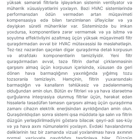
yüksək səmərəli filtrlərlə işləyərkən sistemin ventilyator və
mühərrik xüsusiyyətlərini yoxlayın. Bəzi HVAC sistemlərində
performansdan ödün vermədən artan müqaviməti
kompensasiya edə bilən tənzimlənən üfləyicilər və ya
dəyişkən sürətli mühərriklər var. Sisteminizdə bu imkan
yoxdursa, komponentlərə zərər verməmək və ya isitmə və
soyutma effektivliyini azaltmaq üçün yüksək müqavimətli filtr
quraşdırmadan əvvəl bir HVAC mütəxəssisi ilə məsləhətləşin.
Tez-tez nəzərdən qaçırılan digər quraşdırma detalı korpusun
və ətrafdakı komponentlərin təmizliyidir. Yeni filtr
quraşdırmadan əvvəl, təzə filtrin dərhal çirklənməsinin
qarşısını almaq üçün korpusun içərisində, xüsusən də geri
dönən hava barmaqlığının yaxınlığında yığılmış tozu
tozsoranla təmizləyin. Həmçinin, filtrin yuxarısındakı
barmaqlığın və kanalların təhlükəsiz və zədələnməmiş
olduğundan əmin olun. Bütün ev filtrləri və ya hava idarəetmə
qurğularına inteqrasiya olunmuş filtrlər üçün, hərəkət edən
hissələrlə təsadüfən təmasın qarşısını almaq üçün quraşdırma
zamanı cihazın elektrik enerjisindən ayrıldığından əmin olun.
Quraşdırıldıqdan sonra sistemi qısa müddətə işə salın və filtrin
düzgün yerləşdirilmədiyini göstərə biləcək qeyri-adi səs-küy
və ya hava axını nümunələrini yoxlayın. Evdəki havalandırma
dəliklərinin tez bir zamanda vizual yoxlanılması hava axınının
normal vəziyyətə qayıtdığını təsdiqləyə bilər. Düzgün