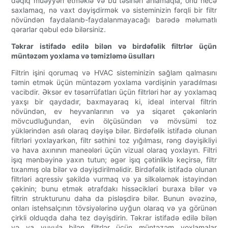
dəqiq müəyyən etməklə və bu təsirləri anlamaqla, onu necə
saxlamaq, nə vaxt dəyişdirmək və sisteminizin fərqli bir filtr
növündən faydalanıb-faydalanmayacağı barədə məlumatlı
qərarlar qəbul edə bilərsiniz.
Təkrar istifadə edilə bilən və birdəfəlik filtrlər üçün
müntəzəm yoxlama və təmizləmə üsulları
Filtrin işini qorumaq və HVAC sisteminizin sağlam qalmasını
təmin etmək üçün müntəzəm yoxlama vərdişinin yaradılması
vacibdir. Əksər ev təsərrüfatları üçün filtrləri hər ay yoxlamaq
yaxşı bir qaydadır, baxmayaraq ki, ideal interval filtrin
növündən, ev heyvanlarının və ya siqaret çəkənlərin
mövcudluğundan, evin ölçüsündən və mövsümi toz
yüklərindən asılı olaraq dəyişə bilər. Birdəfəlik istifadə olunan
filtrləri yoxlayarkən, filtr səthini toz yığılması, rəng dəyişikliyi
və hava axınının maneələri üçün vizual olaraq yoxlayın. Filtri
işıq mənbəyinə yaxın tutun; əgər işıq çətinliklə keçirsə, filtr
tıxanmış ola bilər və dəyişdirilməlidir. Birdəfəlik istifadə olunan
filtrləri aqressiv şəkildə vurmaq və ya silkələmək istəyindən
çəkinin; bunu etmək ətrafdakı hissəcikləri buraxa bilər və
filtrin strukturunu daha da pisləşdirə bilər. Bunun əvəzinə,
onları istehsalçının tövsiyələrinə uyğun olaraq və ya görünən
çirkli olduqda daha tez dəyişdirin. Təkrar istifadə edilə bilən
və ya yuyula bilən filtrlər üçün müntəzəm yoxlamalar