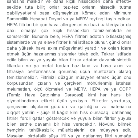
sahəsinə malikdir və daha kiçik hissəcikləri daha effektiv
şəkildə tuta bilir; onlar tez-tez onların hissəcik tutma
qabiliyyətlərini başa düşməyinizə kömək edən Minimum
Səmərəlilik Hesabat Dəyəri və ya MERV reytinqi təyin edirlər.
HEPA filtrləri bir çox hava allergenləri və bəzi bakteriyalar da
daxil olmaqla çox kiçik hissəcikləri təmizləməkdə ən
səmərəlidir. Bununla belə, HEPA filtrləri adətən ixtisaslaşmış
sistemlərdə və ya əlavə filtrlər kimi istifadə olunur, çünki onlar
daha yüksək hava axını müqaviməti yaradır və onları idarə
etmək üçün hazırlanmış sistemlər tələb edir. Təkrar istifadə
edilə bilən və ya yuyula bilən filtrlər adətən davamlı sintetik
liflərdən və ya metal tordan hazırlanır və hava axını və
filtrasiya performansını qorumaq üçün müntəzəm olaraq
təmizlənməlidir. Filtrinizi düzgün müəyyən etmək üçün onu
korpusundan çıxarın və çərçivəni möhürlənmiş istehsal
məlumatları, ölçü ölçmələri və MERV, HEPA və ya COPP
(Təmiz Hava Çatdırılma Dərəcəsi) kimi hər hansı bir
qiymətləndirmə etiketi üçün yoxlayın. Etiketlər yoxdursa,
çərçivənin ölçülərini götürün və qalınlığına və materialına
diqqət yetirin - şüşə lif kağız kimi hiss olunacaq, qatlanmış
filtrlər fərqli qatlar göstərəcək və yuyula bilən filtrlər yuyula
bilən səthlə davamlı bir hiss verəcəkdir. Növünü bilmək
həmçinin təhlükəsizlik mülahizələrini də müəyyən edir.
Məsələn, birdəfəlik şüşə lifli və ya qatlanmış filtri yumağa