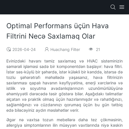
Optimal Performans üçün Hava
Filtrini Necə Saxlamaq Olar
2026-04-24
Huachang Filter
21
Evinizdəki havanı təmiz saxlamaq və HVAC sisteminizin
səmərəli işləməsi sadə bir komponentdən başlayır: hava filtri.
İstər səs-küylü bir şəhərdə, istər küləkli bir kənddə, istərsə də
tozlu şəhərətrafı məhəllədə yaşasanız, hava filtrinizin
saxlanması qapalı havanın keyfiyyətinə, enerji xərclərinə və
istilik və soyutma avadanlıqlarınızın uzunömürlülüyünə
əhəmiyyətli dərəcədə təsir göstərə bilər. Aşağıdakı təlimatlar
əlçatan və praktik olmaq üçün hazırlanmışdır və rahatlığınızı,
sağlamlığınızı və cüzdanınızı qorumaq üçün bu gün tətbiq
edə biləcəyiniz aydın məsləhətlər verir.
Əgər nə vaxtsa tozun mebellərə daha tez çökməsinin,
allergiya simptomlarının ilin müəyyən vaxtlarında niyə kəskin