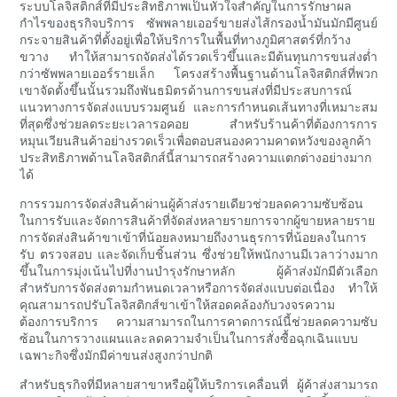
ระบบโลจิสติกส์ที่มีประสิทธิภาพเป็นหัวใจสำคัญในการรักษาผล
กำไรของธุรกิจบริการ ซัพพลายเออร์ขายส่งไส้กรองน้ำมันมักมีศูนย์
กระจายสินค้าที่ตั้งอยู่เพื่อให้บริการในพื้นที่ทางภูมิศาสตร์ที่กว้าง
ขวาง ทำให้สามารถจัดส่งได้รวดเร็วขึ้นและมีต้นทุนการขนส่งต่ำ
กว่าซัพพลายเออร์รายเล็ก โครงสร้างพื้นฐานด้านโลจิสติกส์ที่พวก
เขาจัดตั้งขึ้นนั้นรวมถึงพันธมิตรด้านการขนส่งที่มีประสบการณ์
แนวทางการจัดส่งแบบรวมศูนย์ และการกำหนดเส้นทางที่เหมาะสม
ที่สุดซึ่งช่วยลดระยะเวลารอคอย สำหรับร้านค้าที่ต้องการการ
หมุนเวียนสินค้าอย่างรวดเร็วเพื่อตอบสนองความคาดหวังของลูกค้า
ประสิทธิภาพด้านโลจิสติกส์นี้สามารถสร้างความแตกต่างอย่างมาก
ได้
การรวมการจัดส่งสินค้าผ่านผู้ค้าส่งรายเดียวช่วยลดความซับซ้อน
ในการรับและจัดการสินค้าที่จัดส่งหลายรายการจากผู้ขายหลายราย
การจัดส่งสินค้าขาเข้าที่น้อยลงหมายถึงงานธุรการที่น้อยลงในการ
รับ ตรวจสอบ และจัดเก็บชิ้นส่วน ซึ่งช่วยให้พนักงานมีเวลาว่างมาก
ขึ้นในการมุ่งเน้นไปที่งานบำรุงรักษาหลัก ผู้ค้าส่งมักมีตัวเลือก
สำหรับการจัดส่งตามกำหนดเวลาหรือการจัดส่งแบบต่อเนื่อง ทำให้
คุณสามารถปรับโลจิสติกส์ขาเข้าให้สอดคล้องกับวงจรความ
ต้องการบริการ ความสามารถในการคาดการณ์นี้ช่วยลดความซับ
ซ้อนในการวางแผนและลดความจำเป็นในการสั่งซื้อฉุกเฉินแบบ
เฉพาะกิจซึ่งมักมีค่าขนส่งสูงกว่าปกติ
สำหรับธุรกิจที่มีหลายสาขาหรือผู้ให้บริการเคลื่อนที่ ผู้ค้าส่งสามารถ