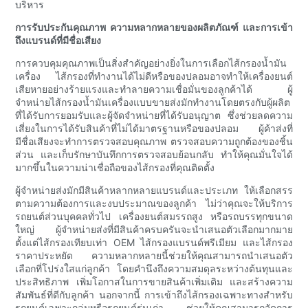
บริหาร
การรับประกันคุณภาพ ความหลากหลายของผลิตภัณฑ์ และการเข้า
ถึงแบรนด์ที่มีชื่อเสียง
การควบคุมคุณภาพเป็นสิ่งสำคัญอย่างยิ่งในการเลือกไส้กรองน้ำมัน
เครื่อง ไส้กรองที่ทำงานได้ไม่ดีหรือของปลอมอาจทำให้เครื่องยนต์
เสียหายอย่างร้ายแรงและทำลายความเชื่อมั่นของลูกค้าได้ ผู้
จำหน่ายไส้กรองน้ำมันเครื่องแบบขายส่งมักทำงานโดยตรงกับผู้ผลิต
ที่ได้รับการยอมรับและผู้จัดจำหน่ายที่ได้รับอนุญาต ซึ่งช่วยลดความ
เสี่ยงในการได้รับสินค้าที่ไม่ได้มาตรฐานหรือของปลอม ผู้ค้าส่งที่
มีชื่อเสียงจะทำการตรวจสอบคุณภาพ ตรวจสอบความถูกต้องของชิ้น
ส่วน และเก็บรักษาบันทึกการตรวจสอบย้อนกลับ ทำให้คุณมั่นใจได้
มากขึ้นในความน่าเชื่อถือของไส้กรองที่คุณติดตั้ง
ผู้จำหน่ายส่งมักมีสินค้าหลากหลายแบรนด์และประเภท ให้เลือกสรร
ตามความต้องการและงบประมาณของลูกค้า ไม่ว่าคุณจะให้บริการ
รถยนต์ส่วนบุคคลทั่วไป เครื่องยนต์สมรรถสูง หรือรถบรรทุกขนาด
ใหญ่ ผู้จำหน่ายส่งที่มีสินค้าครบครันจะนำเสนอตัวเลือกมากมาย
ตั้งแต่ไส้กรองเทียบเท่า OEM ไส้กรองแบรนด์พรีเมียม และไส้กรอง
ราคาประหยัด ความหลากหลายนี้ช่วยให้คุณสามารถนำเสนอตัว
เลือกที่โปร่งใสแก่ลูกค้า โดยคำนึงถึงความสมดุลระหว่างต้นทุนและ
ประสิทธิภาพ เพิ่มโอกาสในการขายสินค้าเพิ่มเติม และสร้างความ
สัมพันธ์ที่ดีกับลูกค้า นอกจากนี้ การเข้าถึงไส้กรองเฉพาะทางสำหรับ
รถยนต์เฉพาะกลุ่มหรือรถยนต์รุ่นเก่า ช่วยให้คุณสามารถจัดการ