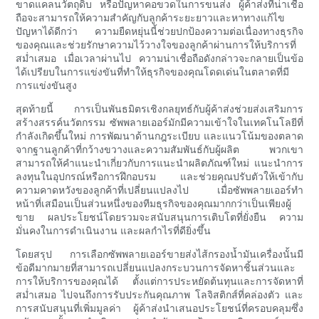
ขาดแคลนวัตถุดิบ หรือปัญหาคอขวดในการขนส่ง ผู้ค้าส่งที่น่าเชื่อ
ถือจะสามารถให้ความสำคัญกับลูกค้าระยะยาวและหาทางแก้ไข
ปัญหาได้ดีกว่า ความยืดหยุ่นนี้ช่วยปกป้องความต่อเนื่องทางธุรกิจ
ของคุณและช่วยรักษาความไว้วางใจของลูกค้าผ่านการให้บริการที่
สม่ำเสมอ เมื่อเวลาผ่านไป ความน่าเชื่อถือดังกล่าวจะกลายเป็นข้อ
ได้เปรียบในการแข่งขันที่ทำให้ธุรกิจของคุณโดดเด่นในตลาดที่มี
การแข่งขันสูง
สุดท้ายนี้ การเป็นพันธมิตรเชิงกลยุทธ์กับผู้ค้าส่งช่วยส่งเสริมการ
สร้างสรรค์นวัตกรรม ซัพพลายเออร์มักมีความเข้าใจในเทคโนโลยีที่
กำลังเกิดขึ้นใหม่ การพัฒนาด้านกฎระเบียบ และแนวโน้มของตลาด
จากฐานลูกค้าที่กว้างขวางและความสัมพันธ์กับผู้ผลิต พวกเขา
สามารถให้คำแนะนำเกี่ยวกับการแนะนำผลิตภัณฑ์ใหม่ แนะนำการ
ลงทุนในอุปกรณ์หรือการฝึกอบรม และช่วยคุณปรับตัวให้เข้ากับ
ความคาดหวังของลูกค้าที่เปลี่ยนแปลงไป เมื่อซัพพลายเออร์ทำ
หน้าที่เสมือนเป็นส่วนหนึ่งของทีมธุรกิจของคุณมากกว่าเป็นเพียงผู้
ขาย ผลประโยชน์โดยรวมจะสนับสนุนการเติบโตที่ยั่งยืน ความ
มั่นคงในการดำเนินงาน และผลกำไรที่ดียิ่งขึ้น
โดยสรุป การเลือกซัพพลายเออร์ขายส่งไส้กรองน้ำมันเครื่องนั้นมี
ข้อดีมากมายที่สามารถเปลี่ยนแปลงกระบวนการจัดหาชิ้นส่วนและ
การให้บริการของคุณได้ ตั้งแต่การประหยัดต้นทุนและการจัดหาที่
สม่ำเสมอ ไปจนถึงการรับประกันคุณภาพ โลจิสติกส์ที่คล่องตัว และ
การสนับสนุนที่เพิ่มมูลค่า ผู้ค้าส่งนำเสนอประโยชน์ที่ครอบคลุมซึ่ง