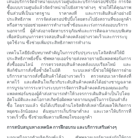
เสนอบริการจัดจำหน่ายแบบรวมศูนย์และบริการดรอปชิปปิ้ง การจัด
ซื้อแบบรวมศูนย์แล้วจัดจำหน่ายไปยังสาขาต่างๆ ช่วยให้ได้คุณภาพ
ชิ้นส่วนที่เป็นมาตรฐาน ราคาคงที่ และการเติมสินค้าอย่างมี
ประสิทธิภาพ การจัดส่งดรอปชิปปิ้งโดยตรงไปยังสถานที่ของลูกค้า
หรือสาขาย่อยช่วยลดการทำงานซ้ำซ้อนและเร่งการส่งมอบบริการ
นอกจากนี้ ผู้ค้าส่งอาจจัดหาบรรจุภัณฑ์และการติดฉลากแบบพิเศษ
เพื่อสนับสนุนการตรวจสอบสินค้าคงคลังอย่างรวดเร็วและการระบุ
จุดใช้งาน ซึ่งช่วยเพิ่มประสิทธิภาพการทำงาน
เทคโนโลยียังมีบทบาทสำคัญในการปรับปรุงระบบโลจิสติกส์ให้มี
ประสิทธิภาพยิ่งขึ้น ซัพพลายเออร์ขายส่งหลายรายมีแพลตฟอร์มการ
สั่งซื้อออนไลน์ การตรวจสอบสินค้าคงคลังแบบเรียลไทม์ และ
ฟังก์ชันการสั่งซื้อซ้ำอัตโนมัติ ระบบเหล่านี้ช่วยให้ผู้จัดการฝ่าย
บริการสามารถสั่งซื้อสินค้าได้อย่างรวดเร็ว ตรวจสอบเวลาจัดส่งที่
คาดไว้ และตัดสินใจเกี่ยวกับระดับสินค้าคงคลังได้อย่างชาญฉลาด
การบูรณาการระหว่างระบบการจัดการสินค้าคงคลังของคุณเองกับ
แพลตฟอร์มของผู้ค้าส่งสามารถทำให้วงจรการเติมสินค้าเป็นไปโดย
อัตโนมัติและลดโอกาสเกิดข้อผิดพลาดจากมนุษย์ในการป้อนคำสั่ง
ซื้อ โดยรวมแล้ว ข้อได้เปรียบด้านโลจิสติกส์เหล่านี้ส่งผลให้เกิดการ
หยุดชะงักน้อยลง ต้นทุนการเก็บรักษาต่ำลง และเวลาให้บริการที่
รวดเร็วขึ้น ซึ่งช่วยเพิ่มความพึงพอใจของลูกค้า
การสนับสนุนทางเทคนิค การฝึกอบรม และบริการเสริมต่างๆ
นอกเหนือจากตัวผลิตภัณฑ์แล้ว ซัพพลายเออร์ขายส่งมักให้การ