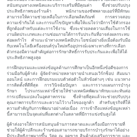
สนับสนุนทางเทคนิคและบริการเสริมที่มีคุณค่า ซึ่งช่วยปรับปรุง
ประสิทธิภาพของร้านค้า พนักงานของซัพพลายเออร์ที่มีทักษะ
สามารถให้ความช่วยเหลือในการเลือกผลิตภัณฑ์ การตรวจสอบ
ความเข้ากันได้ และการแก้ไขปัญหาเพื่อให้แน่ใจว่ามีการใช้ตัวกรอง
ที่ถูกต้องสำหรับแต่ละการใช้งาน ซึ่งจะช่วยลดความเสี่ยงในการใช้
งานผิดประเภทและงานซ่อมภายใต้การรับประกันที่อาจส่งผลกระทบ
ต่อผลกำไร คำแนะนำทางเทคนิคมีประโยชน์อย่างยิ่งเมื่อต้องรับมือ
กับเทคโนโลยีเครื่องยนต์รุ่นใหม่หรืออุปกรณ์เฉพาะทางที่การเลือก
ตัวกรองมีความสำคัญต่อการรักษาสิทธิ์การรับประกันและเพื่อให้ได้
ประสิทธิภาพสูงสุด
การฝึกอบรมและแหล่งข้อมูลด้านการศึกษาเป็นอีกหนึ่งข้อดีของการ
ร่วมมือกับผู้ค้าส่ง ผู้จัดจำหน่ายหลายรายนำเสนอเวิร์กช็อป สัมมนา
ออนไลน์ และการฝึกอบรมแบบตัวต่อตัวในหัวข้อต่างๆ เช่น แนวทาง
การติดตั้งที่ดีที่สุด การวินิจฉัยปัญหา และการวางแผนการบำรุง
รักษา โปรแกรมเหล่านี้ช่วยให้ช่างเทคนิคพัฒนาทักษะและทันต่อ
การเปลี่ยนแปลงในอุตสาหกรรม ซึ่งท้ายที่สุดแล้วจะช่วยปรับปรุง
คุณภาพการบริการและความไว้วางใจของลูกค้า สำหรับธุรกิจที่ให้
ความสำคัญกับการพัฒนาอย่างต่อเนื่อง การเข้าถึงแหล่งข้อมูลเหล่า
นี้สามารถเป็นจุดเด่นที่แตกต่างในตลาดที่มีการแข่งขันสูงได้
ผู้ค้าส่งอาจให้การสนับสนุนด้านการตลาดและเครื่องมือการขายที่
ช่วยให้ผู้ค้าปลีกและร้านซ่อมสามารถขายบริการบำรุงรักษาได้อย่าง
มีประสิทธิภาพมากขึ้น วัสดุ ณ จุดขาย สินค้าส่งเสริมการขาย และ