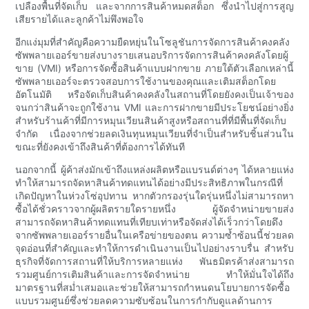
เปลืองพื้นที่จัดเก็บ และจากการสินค้าหมดสต็อก ซึ่งนำไปสู่การสูญ
เสียรายได้และลูกค้าไม่พึงพอใจ
อีกแง่มุมที่สำคัญคือความยืดหยุ่นในโซลูชันการจัดการสินค้าคงคลัง
ซัพพลายเออร์ขายส่งบางรายเสนอบริการจัดการสินค้าคงคลังโดยผู้
ขาย (VMI) หรือการจัดซื้อสินค้าแบบฝากขาย ภายใต้ตัวเลือกเหล่านี้
ซัพพลายเออร์จะตรวจสอบการใช้งานของคุณและเติมสต็อกโดย
อัตโนมัติ หรือจัดเก็บสินค้าคงคลังในสถานที่โดยยังคงเป็นเจ้าของ
จนกว่าสินค้าจะถูกใช้งาน VMI และการฝากขายมีประโยชน์อย่างยิ่ง
สำหรับร้านค้าที่มีการหมุนเวียนสินค้าสูงหรือสถานที่ที่มีพื้นที่จัดเก็บ
จำกัด เนื่องจากช่วยลดเงินทุนหมุนเวียนที่จำเป็นสำหรับชิ้นส่วนใน
ขณะที่ยังคงเข้าถึงสินค้าที่ต้องการได้ทันที
นอกจากนี้ ผู้ค้าส่งมักเข้าถึงแหล่งผลิตหรือแบรนด์ต่างๆ ได้หลายแห่ง
ทำให้สามารถจัดหาสินค้าทดแทนได้อย่างมีประสิทธิภาพในกรณีที่
เกิดปัญหาในห่วงโซ่อุปทาน หากตัวกรองรุ่นใดรุ่นหนึ่งไม่สามารถหา
ซื้อได้ชั่วคราวจากผู้ผลิตรายใดรายหนึ่ง ผู้จัดจำหน่ายขายส่ง
สามารถจัดหาสินค้าทดแทนที่เทียบเท่าหรือจัดส่งได้เร็วกว่าโดยดึง
จากซัพพลายเออร์รายอื่นในเครือข่ายของตน ความซ้ำซ้อนนี้ช่วยลด
จุดอ่อนที่สำคัญและทำให้การดำเนินงานเป็นไปอย่างราบรื่น สำหรับ
ธุรกิจที่จัดการสถานที่ให้บริการหลายแห่ง พันธมิตรค้าส่งสามารถ
รวมศูนย์การเติมสินค้าและการจัดจำหน่าย ทำให้มั่นใจได้ถึง
มาตรฐานที่สม่ำเสมอและช่วยให้สามารถกำหนดนโยบายการจัดซื้อ
แบบรวมศูนย์ซึ่งช่วยลดความซับซ้อนในการกำกับดูแลด้านการ