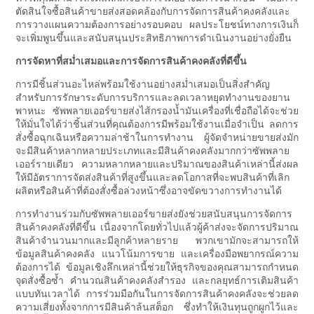
ตัดสินใจซื้อสินค้าขายส่งสอดคล้องกับการจัดการสินค้าคงคลังและ
การวางแผนความต้องการอย่างรอบคอบ ผลประโยชน์ทางการเงินก็
จะเพิ่มพูนขึ้นและสนับสนุนประสิทธิภาพการดำเนินงานอย่างยั่งยืน
การจัดหาที่สม่ำเสมอและการจัดการสินค้าคงคลังที่ดีขึ้น
การมีชิ้นส่วนอะไหล่พร้อมใช้งานอย่างสม่ำเสมอเป็นสิ่งสำคัญ
สำหรับการรักษาระดับการบริการและลดเวลาหยุดทำงานของยาน
พาหนะ ซัพพลายเออร์ขายส่งไส้กรองน้ำมันเครื่องที่เชื่อถือได้จะช่วย
ให้มั่นใจได้ว่าชิ้นส่วนที่คุณต้องการมีพร้อมใช้งานเมื่อจำเป็น ลดการ
สั่งซื้อฉุกเฉินหรือความล่าช้าในการทำงาน ผู้จัดจำหน่ายขายส่งมัก
จะมีสินค้าหลากหลายประเภทและมีสินค้าคงคลังมากกว่าซัพพลาย
เออร์รายเดียว ความหลากหลายและปริมาณของสินค้าเหล่านี้ส่งผล
ให้มีอัตราการจัดส่งสินค้าที่สูงขึ้นและลดโอกาสที่จะพบสินค้าที่เลิก
ผลิตหรือสินค้าที่ต้องสั่งซื้อล่วงหน้าซึ่งอาจขัดขวางการทำงานได้
การทำงานร่วมกับซัพพลายเออร์ขายส่งยังช่วยสนับสนุนการจัดการ
สินค้าคงคลังที่ดีขึ้น เนื่องจากโดยทั่วไปแล้วผู้ค้าส่งจะจัดการปริมาณ
สินค้าจำนวนมากและมีลูกค้าหลายราย พวกเขามักจะสามารถให้
ข้อมูลสินค้าคงคลัง แนวโน้มการขาย และเครื่องมือพยากรณ์ความ
ต้องการได้ ข้อมูลเชิงลึกเหล่านี้ช่วยให้ธุรกิจของคุณสามารถกำหนด
จุดสั่งซื้อซ้ำ คำนวณสินค้าคงคลังสำรอง และกลยุทธ์การเติมสินค้า
แบบทันเวลาได้ การร่วมมือกันในการจัดการสินค้าคงคลังจะช่วยลด
ความเสี่ยงทั้งจากการมีสินค้าล้นสต็อก ซึ่งทำให้เงินทุนถูกผูกไว้และ