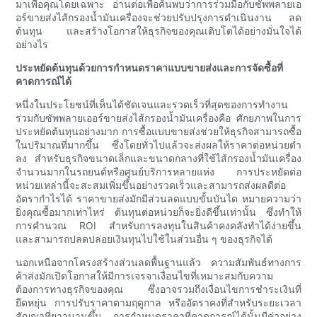
มาเพื่อคุณโดยเฉพาะ อ่านต่อเพื่อค้นพบว่าการร่วมมือกับซัพพลายเอ
อร์ขายส่งไส้กรองน้ำมันเครื่องจะช่วยปรับปรุงการดำเนินงาน ลด
ต้นทุน และสร้างโอกาสให้ธุรกิจของคุณเติบโตได้อย่างมั่นใจได้
อย่างไร
ประหยัดต้นทุนด้วยการกำหนดราคาแบบขายส่งและการจัดซื้อที่
คาดการณ์ได้
หนึ่งในประโยชน์ที่เห็นได้ชัดเจนและรวดเร็วที่สุดของการทำงาน
ร่วมกับซัพพลายเออร์ขายส่งไส้กรองน้ำมันเครื่องคือ ศักยภาพในการ
ประหยัดต้นทุนอย่างมาก การซื้อแบบขายส่งช่วยให้ธุรกิจสามารถซื้อ
ในปริมาณที่มากขึ้น ซึ่งโดยทั่วไปแล้วจะส่งผลให้ราคาต่อหน่วยต่ำ
ลง สำหรับธุรกิจขนาดเล็กและขนาดกลางที่ใช้ไส้กรองน้ำมันเครื่อง
จำนวนมากในรถยนต์หรือศูนย์บริการหลายแห่ง การประหยัดต่อ
หน่วยเหล่านี้จะสะสมเพิ่มขึ้นอย่างรวดเร็วและสามารถส่งผลดีต่อ
อัตรากำไรได้ ราคาขายส่งมักมีส่วนลดแบบขั้นบันได หมายความว่า
ยิ่งคุณซื้อมากเท่าไหร่ ต้นทุนต่อหน่วยก็จะยิ่งดีขึ้นเท่านั้น ซึ่งทำให้
การคำนวณ ROI สำหรับการลงทุนในสินค้าคงคลังทำได้ง่ายขึ้น
และสามารถปลดปล่อยเงินทุนไปใช้ในส่วนอื่น ๆ ของธุรกิจได้
นอกเหนือจากโครงสร้างส่วนลดพื้นฐานแล้ว ความสัมพันธ์ทางการ
ค้าส่งมักเปิดโอกาสให้มีการเจรจาเงื่อนไขที่เหมาะสมกับความ
ต้องการทางธุรกิจของคุณ ซึ่งอาจรวมถึงเงื่อนไขการชำระเงินที่
ยืดหยุ่น การปรับราคาตามฤดูกาล หรืออัตราคงที่สำหรับระยะเวลา
สัญญาที่ยาวนานขึ้น การกำหนดราคาที่คาดการณ์ได้นั้นมีค่าอย่าง