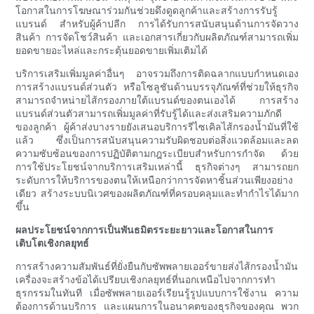
โอกาสในการโฆษณาร่วมกันช่วยดึงดูดลูกค้าและสร้างการรับรู้
แบรนด์ สำหรับผู้ค้าปลีก การได้รับการสนับสนุนด้านการจัดวาง
สินค้า การจัดโชว์สินค้า และเอกสารเกี่ยวกับผลิตภัณฑ์สามารถเพิ่ม
ยอดขายอะไหล่และกระตุ้นยอดขายเพิ่มเติมได้
บริการเสริมเพิ่มมูลค่าอื่นๆ อาจรวมถึงการติดฉลากแบบกำหนดเอง
การสร้างแบรนด์ส่วนตัว หรือโซลูชันด้านบรรจุภัณฑ์ที่ช่วยให้ธุรกิจ
สามารถจำหน่ายไส้กรองภายใต้แบรนด์ของตนเองได้ การสร้าง
แบรนด์ส่วนตัวสามารถเพิ่มมูลค่าที่รับรู้ได้และส่งเสริมความภักดี
ของลูกค้า ผู้ค้าส่งบางรายยังเสนอบริการรีไซเคิลไส้กรองน้ำมันที่ใช้
แล้ว ซึ่งเป็นการสนับสนุนความรับผิดชอบต่อสิ่งแวดล้อมและลด
ความซับซ้อนของการปฏิบัติตามกฎระเบียบสำหรับการกำจัด ด้วย
การใช้ประโยชน์จากบริการเสริมเหล่านี้ ธุรกิจต่างๆ สามารถยก
ระดับการให้บริการของตนให้เหนือกว่าการจัดหาชิ้นส่วนเพียงอย่าง
เดียว สร้างระบบนิเวศของผลิตภัณฑ์ที่ครอบคลุมและทำกำไรได้มาก
ขึ้น
ผลประโยชน์จากการเป็นพันธมิตรระยะยาวและโอกาสในการ
เติบโตเชิงกลยุทธ์
การสร้างความสัมพันธ์ที่ยั่งยืนกับซัพพลายเออร์ขายส่งไส้กรองน้ำมัน
เครื่องจะสร้างข้อได้เปรียบเชิงกลยุทธ์ที่นอกเหนือไปจากการทำ
ธุรกรรมในทันที เมื่อซัพพลายเออร์เรียนรู้รูปแบบการใช้งาน ความ
ต้องการด้านบริการ และแผนการในอนาคตของธุรกิจของคุณ พวก