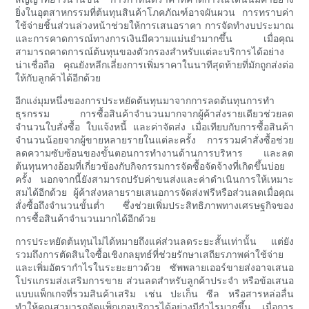
ยิ่งในอุตสาหกรรมที่ต้นทุนสินค้าโภคภัณฑ์อาจผันผวน การทราบค่า
ใช้จ่ายชิ้นส่วนล่วงหน้าช่วยให้การเสนอราคา การจัดทำงบประมาณ
และการคาดการณ์ทางการเงินมีความแม่นยำมากขึ้น เมื่อคุณ
สามารถคาดการณ์ต้นทุนของตัวกรองสำหรับแต่ละบริการได้อย่าง
น่าเชื่อถือ คุณยังหลีกเลี่ยงการเพิ่มราคาในนาทีสุดท้ายที่มักถูกส่งต่อ
ให้กับลูกค้าได้อีกด้วย
อีกแง่มุมหนึ่งของการประหยัดต้นทุนมาจากการลดต้นทุนการทำ
ธุรกรรม การซื้อสินค้าจำนวนมากจากผู้ค้าส่งรายเดียวช่วยลด
จำนวนใบสั่งซื้อ ใบแจ้งหนี้ และค่าจัดส่ง เมื่อเทียบกับการซื้อสินค้า
จำนวนน้อยจากผู้ขายหลายรายในแต่ละครั้ง การรวมคำสั่งซื้อช่วย
ลดความซับซ้อนของขั้นตอนการทำงานด้านการบริหาร และลด
ต้นทุนทางอ้อมที่เกี่ยวข้องกับกิจกรรมการจัดซื้อจัดจ้างที่เกิดขึ้นบ่อย
ครั้ง นอกจากนี้ยังสามารถปรับค่าขนส่งและค่าดำเนินการให้เหมาะ
สมได้อีกด้วย ผู้ค้าส่งหลายรายเสนอการจัดส่งฟรีหรือส่วนลดเมื่อคุณ
สั่งซื้อถึงจำนวนขั้นต่ำ ซึ่งช่วยเพิ่มประสิทธิภาพทางเศรษฐกิจของ
การซื้อสินค้าจำนวนมากได้อีกด้วย
การประหยัดต้นทุนไม่ได้หมายถึงแค่ส่วนลดระยะสั้นเท่านั้น แต่ยัง
รวมถึงการตัดสินใจซื้อเชิงกลยุทธ์ที่ช่วยรักษาเสถียรภาพค่าใช้จ่าย
และเพิ่มอัตรากำไรในระยะยาวด้วย ซัพพลายเออร์ขายส่งอาจเสนอ
โปรแกรมส่งเสริมการขาย ส่วนลดสำหรับลูกค้าประจำ หรือข้อเสนอ
แบบแพ็กเกจที่รวมสินค้าเสริม เช่น ปะเก็น ซีล หรือสารหล่อลื่น
ทำให้คุณสามารถจัดแพ็กเกจบริการได้อย่างมีกำไรมากขึ้น เมื่อการ