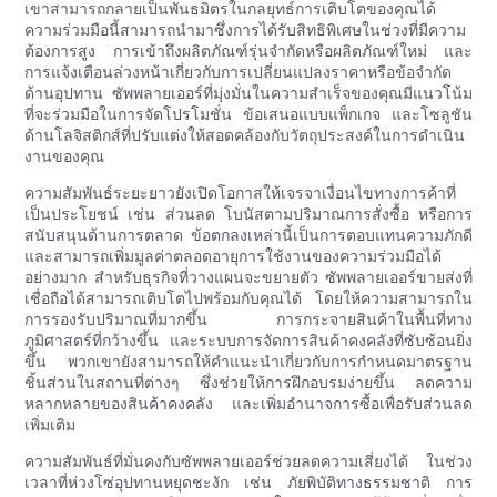
เขาสามารถกลายเป็นพันธมิตรในกลยุทธ์การเติบโตของคุณได้
ความร่วมมือนี้สามารถนำมาซึ่งการได้รับสิทธิพิเศษในช่วงที่มีความ
ต้องการสูง การเข้าถึงผลิตภัณฑ์รุ่นจำกัดหรือผลิตภัณฑ์ใหม่ และ
การแจ้งเตือนล่วงหน้าเกี่ยวกับการเปลี่ยนแปลงราคาหรือข้อจำกัด
ด้านอุปทาน ซัพพลายเออร์ที่มุ่งมั่นในความสำเร็จของคุณมีแนวโน้ม
ที่จะร่วมมือในการจัดโปรโมชั่น ข้อเสนอแบบแพ็กเกจ และโซลูชัน
ด้านโลจิสติกส์ที่ปรับแต่งให้สอดคล้องกับวัตถุประสงค์ในการดำเนิน
งานของคุณ
ความสัมพันธ์ระยะยาวยังเปิดโอกาสให้เจรจาเงื่อนไขทางการค้าที่
เป็นประโยชน์ เช่น ส่วนลด โบนัสตามปริมาณการสั่งซื้อ หรือการ
สนับสนุนด้านการตลาด ข้อตกลงเหล่านี้เป็นการตอบแทนความภักดี
และสามารถเพิ่มมูลค่าตลอดอายุการใช้งานของความร่วมมือได้
อย่างมาก สำหรับธุรกิจที่วางแผนจะขยายตัว ซัพพลายเออร์ขายส่งที่
เชื่อถือได้สามารถเติบโตไปพร้อมกับคุณได้ โดยให้ความสามารถใน
การรองรับปริมาณที่มากขึ้น การกระจายสินค้าในพื้นที่ทาง
ภูมิศาสตร์ที่กว้างขึ้น และระบบการจัดการสินค้าคงคลังที่ซับซ้อนยิ่ง
ขึ้น พวกเขายังสามารถให้คำแนะนำเกี่ยวกับการกำหนดมาตรฐาน
ชิ้นส่วนในสถานที่ต่างๆ ซึ่งช่วยให้การฝึกอบรมง่ายขึ้น ลดความ
หลากหลายของสินค้าคงคลัง และเพิ่มอำนาจการซื้อเพื่อรับส่วนลด
เพิ่มเติม
ความสัมพันธ์ที่มั่นคงกับซัพพลายเออร์ช่วยลดความเสี่ยงได้ ในช่วง
เวลาที่ห่วงโซ่อุปทานหยุดชะงัก เช่น ภัยพิบัติทางธรรมชาติ การ