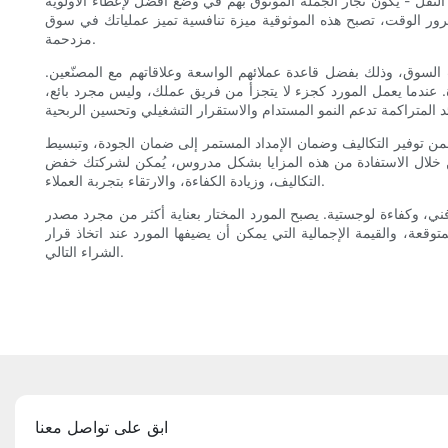
لنقل - يكون تجار الجملة الموثوق بهم في وضع أفضل لإعطاء الأولوية
رور الوقت، تصبح هذه الموثوقية ميزة تنافسية تميز عملياتك في سوق
مزدحمة.
هات السوق، وذلك بفضل قاعدة عملائهم الواسعة وعلاقاتهم مع المصنّعين.
. عندما يعمل المورد كجزء لا يتجزأ من فريق عملك، وليس مجرد بائع،
من توفير التكاليف وضمان الإمداد المستمر إلى ضمان الجودة، وتبسيط
ومن خلال الاستفادة من هذه المزايا بشكل مدروس، يُمكن لشركتك خفض
التكاليف، وزيادة الكفاءة، والارتقاء بتجربة العملاء.
ني، وكفاءة لوجستية. يصبح المورد المختار بعناية أكثر من مجرد مصدر
قعة، والقيمة الإجمالية التي يمكن أن يضيفها المورد عند اتخاذ قرار
الشراء التالي.
ابق على تواصل معنا