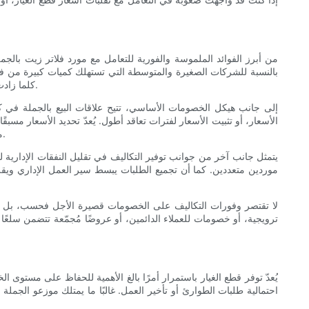
من أبرز الفوائد الملموسة والفورية للتعامل مع مورد فلاتر زيت بالجم
بالنسبة للشركات الصغيرة والمتوسطة التي تستهلك كميات كبيرة من فلا
كلما زادت الكمية المُشتراة، انخفض سعر الوحدة. وهذا يُسهّل حساب عائد الاستثمار في المخزون، ويُتيح توفير رأس مال لاستخدامه في جوانب أخرى من العمل.
إلى جانب هيكل الخصومات الأساسي، تتيح علاقات البيع بالجملة في 
الأسعار، أو تثبيت الأسعار لفترات تعاقد أطول. يُعدّ تحديد الأسعار مسب
ميزانيات، والتنبؤ المالي. وعندما تتمكن من توقع تكلفة الفلتر لكل خدمة بدقة، فإنك تتجنب أيضًا زيادات الأسعار المفاجئة التي غالبًا ما تُحمّل على العملاء.
يتمثل جانب آخر من جوانب توفير التكاليف في تقليل النفقات الإدارية
موردين متعددين. كما أن تجميع الطلبات يبسط سير العمل الإداري ويقلل
لا تقتصر وفورات التكاليف على الخصومات قصيرة الأجل فحسب، بل تمت
ترويجية، أو خصومات للعملاء الدائمين، أو عروضًا مُجمّعة تتضمن سلعًا 
يُعدّ توفر قطع الغيار باستمرار أمرًا بالغ الأهمية للحفاظ على مستو
احتمالية طلبات الطوارئ أو تأخير العمل. غالبًا ما يمتلك موزعو الج