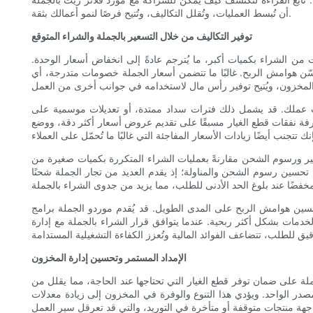
أن تُبسط العمليات، وتُقلل التكاليف، وتُتيح فرصًا لنمو أعمالك بثقة.
توفير التكاليف من خلال التسعير بالجملة والشراء المتوقع
 من الشراء بكميات أكبر، ما يُترجم عادةً إلى انخفاض أسعار الوحدة.
سّن هوامش الربح. غالبًا ما تتضمن أسعار الجملة خصومات متدرجة، أي
ات عملك. قد يشمل ذلك فترات سداد ممتدة، أو تعديلات موسمية على
د معرفة نفقات قطع الغيار مسبقًا على تقديم عروض أسعار أكثر دقة، ووضع
تير ورسوم الشحن مقارنةً بعمليات الشراء المتكررة بكميات صغيرة من
 تحسين رسوم الشحن والمناولة؛ إذ يقدم العديد من تجار الجملة شحنًا
سين هوامش الربح على المدى الطويل. قد يُقدم موردو الجملة برامج
الخدمات بشكل أكثر ربحية. عندما يتوافق قرار الشراء بالجملة مع إدارة
الإمداد المستمر وتحسين إدارة المخزون
لة على ضمان توفر قطع الغيار التي تحتاجها عند الحاجة، مما يقلل من
در الواحد. ويؤدي هذا التنوع والوفرة في المخزون إلى زيادة معدلات