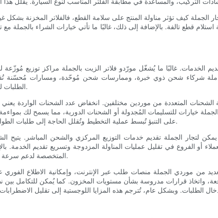
ر الجملة كيف تؤثر مناولة المنتج على سلامة القطع، فالفلاتر المخزنة بشكل غي
ستلام قطع تالفة. بالإضافة إلى ذلك، غالبًا ما تأتي خيارات الشراء بالجملة 
ديم الخدمات. غالبًا ما يُشغّل مورّدو فلاتر الزيت بالجملة مراكز توزيع مُوزّ
المُتكاملة شركاء شحن ذوي خبرة، وممارسات شحن مُوحّدة، ومسارات مُحسّنة تُق
الطلبات لتلبية توقعات العملاء، يُمكن لهذه الكفاءة اللوجستية أن تُحدث فرقًا كبيرًا.
الشحنات المتعددة من موردين مختلفين. انخفاض عدد الشحنات الواردة يعني تقل
جار الجملة خيارات للتسليمات المُجدولة أو الشحنات الدورية، مما يسمح لك بموا
على التنبؤ تُبسط عملية التخطيط وتُقلل الحاجة إلى طلبات الطوارئ المُخصصة التي عادةً ما تكون مُكلفة للغاية من حيث تكاليف الشحن.
كن لتجار الجملة تقديم خدمات التوزيع المركزي والشحن المباشر. يتيح الشراء
عملاء أو الفروع في تقليل عمليات المناولة المزدوجة وتسريع تقديم الخدمة. بال
المتخصصة لدعم سرعة مطابقة المخزون وتحديد نقاط الاستخدام، مما يُحسّن كفاءة سير العمل.
 العديد من موردي الجملة منصات طلب عبر الإنترنت، وإمكانية الاطلاع الفوري 
عة، واتخاذ قرارات مدروسة بشأن مستويات المخزون. كما يُمكن للتكامل بين نظ