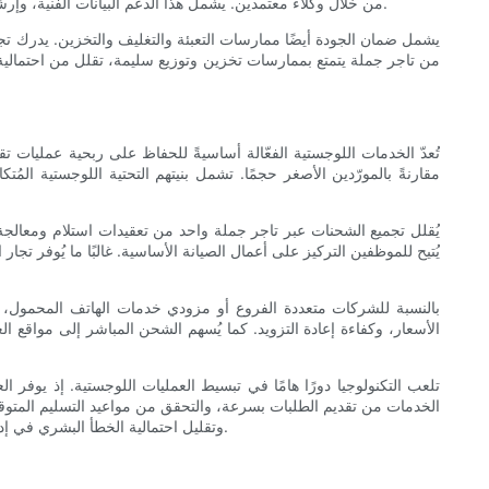
من خلال وكلاء معتمدين. يشمل هذا الدعم البيانات الفنية، وإرشادات التركيب، والمساعدة في مطابقة الفلتر المناسب لنوع السيارة. يقلل هذا الدعم من المسؤولية القانونية ويوفر راحة البال لكل من الفنيين والعملاء.
يشمل ضمان الجودة أيضًا ممارسات التعبئة والتغليف والتخزين. يدرك تجا
من تاجر جملة يتمتع بممارسات تخزين وتوزيع سليمة، تقلل من احتمالية ا
تُعدّ الخدمات اللوجستية الفعّالة أساسيةً للحفاظ على ربحية عمليات تق
مقارنةً بالمورّدين الأصغر حجمًا. تشمل بنيتهم ​​التحتية اللوجستية 
يُقلل تجميع الشحنات عبر تاجر جملة واحد من تعقيدات استلام ومعالجة 
يُتيح للموظفين التركيز على أعمال الصيانة الأساسية. غالبًا ما يُوفر ت
بالنسبة للشركات متعددة الفروع أو مزودي خدمات الهاتف المحمول، يم
الأسعار، وكفاءة إعادة التزويد. كما يُسهم الشحن المباشر إلى مواقع ال
تلعب التكنولوجيا دورًا هامًا في تبسيط العمليات اللوجستية. إذ يوفر
الخدمات من تقديم الطلبات بسرعة، والتحقق من مواعيد التسليم المتوق
وتقليل احتمالية الخطأ البشري في إدخال الطلبات. وبشكل عام، تُترجم هذه المزايا اللوجستية إلى تقليل الاضطرابات، وخفض تكاليف التخزين، وتسريع أوقات الخدمة، مما يُعزز رضا العملاء.