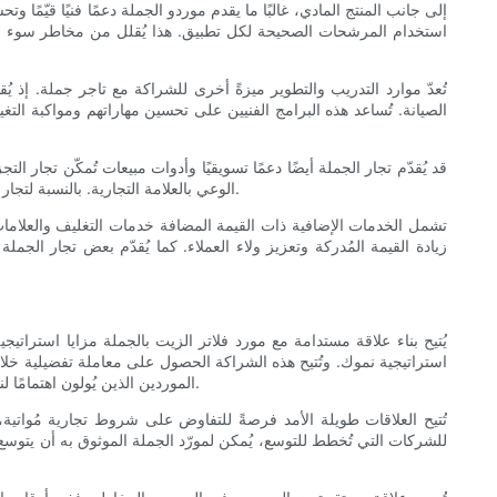
إلى جانب المنتج المادي، غالبًا ما يقدم موردو الجملة دعمًا فنيًا قيّ
استخدام المرشحات الصحيحة لكل تطبيق. هذا يُقلل من مخاطر سوء الاستخ
تُعدّ موارد التدريب والتطوير ميزةً أخرى للشراكة مع تاجر جملة. 
الصيانة. تُساعد هذه البرامج الفنيين على تحسين مهاراتهم ومواكبة التغ
قد يُقدّم تجار الجملة أيضًا دعمًا تسويقيًا وأدوات مبيعات تُمكّن تجار 
الوعي بالعلامة التجارية. بالنسبة لتجار التجزئة، يُمكن أن يُساهم الحصول على دعم في مجال الترويج، وإعدادات العرض، وكتيبات المنتجات في زيادة دوران قطع الغيار وتحقيق مبيعات إضافية.
تشمل الخدمات الإضافية ذات القيمة المضافة خدمات التغليف والعلامات ال
زيادة القيمة المُدركة وتعزيز ولاء العملاء. كما يُقدّم بعض تجار الجمل
يُتيح بناء علاقة مستدامة مع مورد فلاتر الزيت بالجملة مزايا استرا
استراتيجية نموك. وتُتيح هذه الشراكة الحصول على معاملة تفضيلية خلا
الموردين الذين يُولون اهتمامًا لنجاحك هم أكثر استعدادًا للتعاون في العروض الترويجية، والعروض المجمعة، وحلول الخدمات اللوجستية المُصممة خصيصًا لتتوافق مع أهدافك التشغيلية.
تُتيح العلاقات طويلة الأمد فرصةً للتفاوض على شروط تجارية مُواتية،
للشركات التي تُخطط للتوسع، يُمكن لمورّد الجملة الموثوق به أن يتوسع م