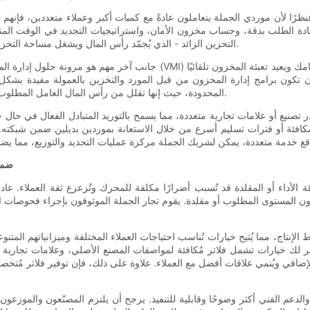
ًا لأن موردي الجملة يتعاملون عادةً مع كميات أكبر وعملاء متعددين، فإنهم غال
إعادة الطلب بدقة، وحساب مخزون الأمان، واستراتيجيات التجديد في الوقت الم
التخزين الزائد - الذي يُجمّد رأس المال ويشغل مساحة التخزين - ونفاد المخزون، الذي يؤدي إلى خسارة الإيرادات وعدم رضا العملاء.
جانب آخر مهم هو مرونة حلول إدارة المخزون. يقدم بعض موردي الجملة برامج إدا
أن تكون برامج إدارة المخزون من قبل المورد والتخزين بالعمولة مفيدة بشك
المحدودة، حيث إنها تقلل من رأس المال العامل المطلوب للأجزاء مع الحفاظ على إمكانية الوصول الفوري إلى العناصر المطلوبة.
صادر تصنيع أو علامات تجارية متعددة، مما يسمح بالتوريد المتبادل الفعال في 
 مكافئة أو فترات تسليم أسرع من خلال الاستعانة بموردين بديلين ضمن شبكته
ضمان
 رديئة الأداء أو المقلدة قد تُسبب أضرارًا مكلفة للمحرك وتُزعزع ثقة العملاء. 
ن المستوى المطلوب أو مقلدة. يقوم تجار الجملة الموثوقون بإجراء فحوصات ال
الإنتاج، مما يُتيح خيارات تُناسب احتياجات العملاء المختلفة وميزانياتهم المتن
وفر لك خيارات تشمل فلاتر مُكافئة لمواصفات المصنع الأصلي، وعلامات تجارية را
 الإضافي ويُنمي علاقات أفضل مع العملاء. علاوة على ذلك، فإن توفير فلاتر مُت
لدعم الفني أكثر وضوحًا وقابلية للتنفيذ. يرجح أن يلتزم المصنّعون والموزعون