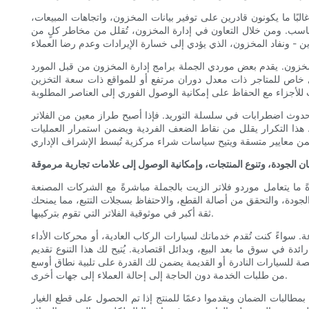
بًا ما يكونون قادرين على توفير بيانات المخزون، واتجاهات المبيعات،
ناسب. ومن خلال التعاون في إدارة المخزون، تُقلل من مخاطر كلٍ من
رة المخزون من قبل المورد (VMI) أو ترتيبات تخزين بالعمولة. بموجب هذه الخيارات، يراقب المورد استخدامك ويعيد تعبئة المخزون تلقائيًا
ل خاص للمتاجر ذات معدل دوران مرتفع أو للمواقع ذات سعة التخزين
حال حدوث اضطرابات في سلسلة التوريد. فإذا أصبح طراز معين من الفلاتر
. هذا التكرار يقلل من نقاط الضعف الفردية ويضمن استمرار العمليات
 الجودة، وتنوع المنتجات، وإمكانية الوصول إلى علامات تجارية مرموقة
عادةً ما يتعامل موردو فلاتر الزيت بالجملة مباشرةً مع الشركات المصنعة
جودة، والتحقق من أصالة القطع، والاحتفاظ بسجلات التتبع، مما يمنحك
ثقة أكبر في موثوقية الفلاتر التي تقوم بتركيبها.
وعة. سواءً كنت تُقدم خدماتك لسيارات الركاب العادية، أو محركات الأداء
ئدة في سوق ما بعد البيع، وبدائل اقتصادية. يُتيح لك هذا التنوع تقديم
خصصة للسيارات النادرة أو القديمة يضمن لك القدرة على تلبية نطاق أوسع
من طلبات الخدمة دون الحاجة إلى إحالة العملاء إلى جهات أخرى.
 بمطالبات الضمان ويقدموا دعمًا للمنتج إذا تم الحصول على قطع الغيار