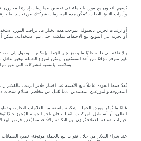
يُسهم التعاون مع مورد بالجملة في تحسين ممارسات إدارة المخزون. فنظر
وأدوات التنبؤ بالطلب. تُمكّن هذه المعلومات شركتك من تحديد نقاط 
أو يخزنه في الموقع مع الاحتفاظ بملكيته حتى يتم استخدامه. يمكن 
بالإضافة إلى ذلك، غالبًا ما يتمتع تجار الجملة بإمكانية الوصول إلى م
غير متوفر مؤقتًا من أحد المصنّعين، يمكن لموزع الجملة توفير بدائل
بسلاسة. بالنسبة للشركات التي تدير مواقع خدمة متعددة، يمكن لشريك الجملة مركزة عمليات التجديد والتوزيع، مما يضمن معايير متسقة ويتيح سياسات شراء مركزية تُبسط الإشراف الإداري.
يُعدّ ضبط الجودة عاملاً بالغ الأهمية عند اختيار فلاتر الزيت. فالفلاتر
المعروفة والموزعين المعتمدين، مما يُقلل من مخاطر استلام منتجات دو
غالبًا ما يُوفر موردو الجملة تشكيلة واسعة من العلامات التجارية وخطوط 
العالي، أو أساطيل المركبات الثقيلة، فإن تاجر الجملة المُجهز جيدًا يُ
خيارات شفافة للعملاء تُوازن بين التكلفة والأداء، مما يُعزز فرص البيع
عند شراء الفلاتر من خلال قنوات بيع بالجملة موثوقة، تصبح الضمانات وا