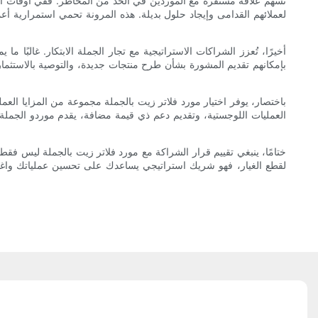
تُسهم علاقة مستقرة مع الموردين في الحد من المخاطر. ففي أوقات اضط
لعملائهم القدامى وإيجاد حلول بديلة. هذه المرونة تحمي استمرارية 
أخيرًا، تُعزز الشراكات الاستراتيجية مع تجار الجملة الابتكار. غالبًا
بإمكانهم تقديم المشورة بشأن طرح منتجات جديدة، والتوصية بالاستثما
باختصار، يوفر اختيار مورد فلاتر زيت بالجملة مجموعة من المزايا ال
العمليات اللوجستية، وتقديم دعم ذي قيمة مضافة، يقدم موردو الجملة
ختامًا، ينبغي تقييم قرار الشراكة مع مورد فلاتر زيت بالجملة ليس فق
لقطع الغيار، فهو شريك استراتيجي يساعدك على تحسين عملياتك واغتنام 