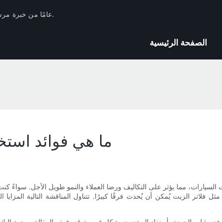
لدى Huachang Filter 17 عامًا من خبرة مرشحات السيارات في الصناعة والاحتياطيات الفنية.
الصفحة الرئيسية
ما هي فوائد استخد
لسيارات، مما يؤثر على التكاليف ورضا العملاء والنمو طويل الأجل. سواءً كنت
 مثل فلاتر الزيت يُمكن أن يُحدث فرقًا كبيرًا. تتناول المناقشة التالية المز
عدم ثبات الجودة، أو نفاد المخزون بشكل غير متوقع، فهذه المقالة موجهة إليك