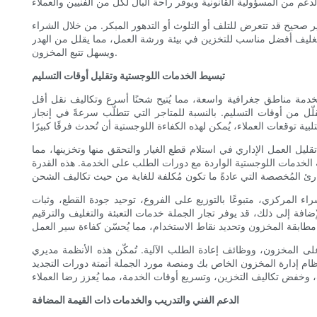
ر صحيح قد تتعرض للتلف أو التلوث أو التدهور المبكر. من خلال الشراء
مع تغليف أفضل مناسب للتخزين في بيئة ورشة العمل، مما يقلل من الهدر
ويسهل تتبع المخزون.
تبسيط الخدمات اللوجستية وتقليل أوقات التسليم
عة لخدمة مناطق جغرافية واسعة، مما يُتيح شحنًا أسرع وتكاليف نقل أقل
لّل من أوقات التسليم. بالنسبة للمتاجر التي تتطلّب سرعةً في إنجاز
يل العمل الإداري في استلام قطع الغيار والتحقق منها وتخزينها، مما
ءمة الخدمات اللوجستية الواردة مع دورات الطلب على الخدمة. هذه القدرة
 المركزي، متبوعًا بالتوزيع على الفروع، توحيد جودة القطع، وثبات
إضافة إلى ذلك، قد يوفر تجار الجملة خدمات التعبئة والتغليف والترقيم
على المخزون، ووظائف إعادة الطلب الآلية. تُمكّن هذه الأنظمة مديري
ام إدارة المخزون الخاص بك ومنصة مورد الجملة أتمتة دورات التجديد
الدعم الفني والتدريب والخدمات ذات القيمة المضافة