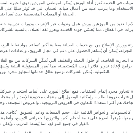
مًا وتحسينات في الخدمة تُعزز أداء الورش. يُمكن لموظفي الموردين ذوي الخبرة ا
دام وما يترتب عليه من أعمال صيانة الضمان التي قد تُؤثر سلبًا على الربحية.
الحديثة أو المعدات المتخصصة حيث يُعد اختيار المرشح أمرًا بالغ الأهمية للحفاظ على الضمانات وتحقيق الأداء الأمثل.
إذ يُقدّم العديد من الموزعين ورش عمل وندوات عبر الإنترنت ودورات تدريب
ييرات في القطاع، مما يُحسّن جودة الخدمة ويعزز ثقة العملاء. بالنسبة للشركات
التجزئة وورش الإصلاح من بيع خدمات الصيانة بفعالية أكبر. تُساعد مواد نقاط البي
تجارية الخاصة، أو حلول التعبئة والتغليف التي تُمكّن الشركات من بيع الفلاتر
ة برامج لإعادة تدوير فلاتر الزيت المُستعملة، مما يُعزز المسؤولية البيئية ويُ
التكميلية، يُمكن للشركات توسيع نطاق خدماتها لتتجاوز مجرد توريد قطع الغيار، مما يُؤدي إلى إنشاء منظومة منتجات أكثر شمولية وربحية.
تيجية تتجاوز مجرد إتمام الصفقات. فمع اطلاع المورد على أنماط استخدام شرك
ل فترات ذروة الطلب، وإمكانية الوصول إلى منتجات محدودة الإصدار أو منتجات 
 كالحسومات والحوافز القائمة على حجم المبيعات ودعم التسويق. تُكافئ هذه الت
عها، مُوفراً القدرة على تلبية أحجام أكبر، والتوزيع الجغرافي الأوسع، وأنظمة 
الغيار في جميع المواقع، مما يُبسط التدريب، ويُقلل من تنوع المخزون، ويُركز القوة الشرائية للحصول على خصومات إضافية.