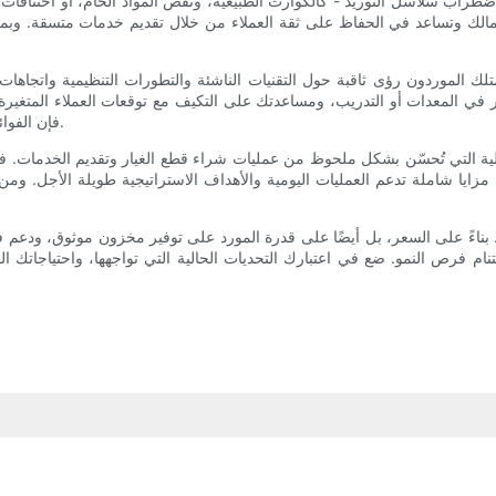
راب سلاسل التوريد - كالكوارث الطبيعية، ونقص المواد الخام، أو اختناقات ا
أعمالك وتساعد في الحفاظ على ثقة العملاء من خلال تقديم خدمات متسقة. وبم
 ما يمتلك الموردون رؤى ثاقبة حول التقنيات الناشئة والتطورات التنظيمية واتجا
ر في المعدات أو التدريب، ومساعدتك على التكيف مع توقعات العملاء المتغيرة
فإن الفوائد المتراكمة تدعم النمو المستدام والاستقرار التشغيلي وتحسين الربحية.
عملية التي تُحسّن بشكل ملحوظ من عمليات شراء قطع الغيار وتقديم الخدمات. ف
 مزايا شاملة تدعم العمليات اليومية والأهداف الاستراتيجية طويلة الأجل. 
ط بناءً على السعر، بل أيضًا على قدرة المورد على توفير مخزون موثوق، ودعم ف
فرص النمو. ضع في اعتبارك التحديات الحالية التي تواجهها، واحتياجاتك المتو