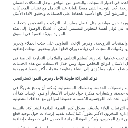
لمساعدة في اختيار المنتجات، والتحقق من التوافق، وحل المشكلات لضمان
 يُعد التوجيه الفني مفيدًا للغاية عند التعامل مع تقنيات المحركات
ية حضورية حول مواضيع مثل أفضل ممارسات التركيب والتشخيص وتخطيط
 التي تُولي أهميةً للتطوير المستمر، يُمكن أن يُشكّل الوصول إلى هذه
الموارد ميزةً تنافسيةً في السوق.
ع، والمنتجات الترويجية، وفرص الإعلان التعاوني على جذب العملاء وتعزيز
 تحت علامتها التجارية. يُساهم التغليف والعلامات التجارية الخاصة في
سهّل الامتثال للوائح التخلص منها. ومن خلال الاستفادة من هذه الخدمات
فوائد الشراكة طويلة الأجل وفرص النمو الاستراتيجي
تك، وتفضيلات الخدمة، وخططك المستقبلية، يُمكنه أن يصبح شريكًا في
جديدة، وإشعارات مبكرة حول تغيرات الأسعار أو قيود الإمداد. كما أن
رتيبات الولاء وتُحسّن بشكلٍ كبير القيمة الدائمة للشراكة. بالنسبة
إدارة المخزون الأكثر تطوراً. كما يُمكنه تقديم إرشادات حول توحيد قطع