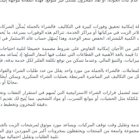
لة إمكانية تحقيق وفورات كبيرة في التكاليف. فالشراء بالجملة يُمكّن الشركات
تر الزيت في مركباتها أو مراكز الخدمة، تتراكم هذه الوفورات بسرعة، ما يُح
كثير من الأحيان إمكانية التفاوض على شروط مصممة خصيصًا لتلبية احتياج
قًا ذا قيمة بالغة الأهمية في القطاعات التي تتقلب فيها أسعار السلع؛ إذ يُساع
 للمعاملات. فالشراء بالجملة من مورد واحد يقلل من عدد طلبات الشراء والفوا
 من التكاليف غير المباشرة المرتبطة بعمليات الشراء المتكررة. ويمكن أيضًا
مجانيًا أو مخفضًا عند بلوغ الحد الأدنى للطلب، مما يزيد من جدوى الشراء بالجملة.
د لتشمل قرارات الشراء الاستراتيجية التي تُسهم في استقرار النفقات وتح
مُكمّلة مثل الحشيات، أو موانع التسرب، أو مواد التشحيم، مما يُتيح لك تقديم 
دقيقة للمخزون وتخطيط دقيق للطلب، تتضاعف الفوائد المالية وتُعزز الكفاءة التشغيلية المستدامة.
ى الخدمة وتقليل وقت توقف المركبات. ويساعد مورد موثوق لمرشحات الزيت بالجم
ملة مجموعة واسعة من المنتجات ويحتفظون بمخزونات أكبر من الموردين ذوي المص
تلبية الطلبات وتقليل احتمالية مواجهة منتجات متوقفة أو متأخرة في التوريد، والتي قد تعرقل سير العمل.