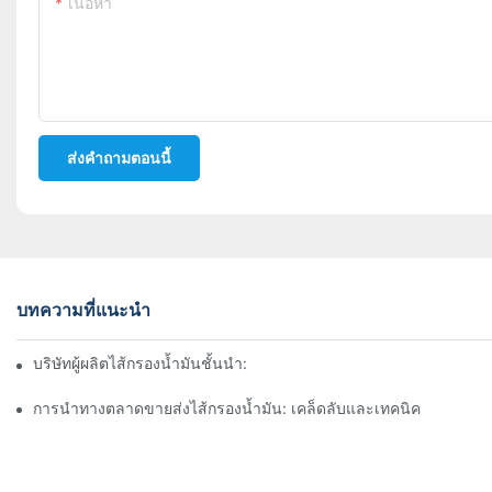
เนื้อหา
ส่งคำถามตอนนี้
บทความที่แนะนำ
บริษัทผู้ผลิตไส้กรองน้ำมันชั้นนำ: ภาพรวมที่ครอบคลุม
การนำทางตลาดขายส่งไส้กรองน้ำมัน: เคล็ดลับและเทคนิค