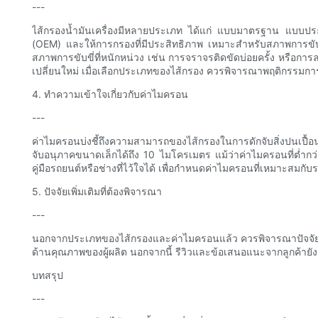
---
ไส้กรองน้ำมันเครื่องมีหลายประเภท ได้แก่ แบบมาตรฐาน แบบประ
(OEM) และให้การกรองที่มีประสิทธิภาพ เหมาะสำหรับสภาพการขับขี่
สภาพการขับขี่ที่หนักหน่วง เช่น การจราจรติดขัดบ่อยครั้ง หรือก
เปลี่ยนใหม่ เมื่อเลือกประเภทของไส้กรอง ควรพิจารณาพฤติกรรมก
4. ทำความเข้าใจเกี่ยวกับค่าไมครอน
---
ค่าไมครอนบ่งชี้ถึงความสามารถของไส้กรองในการดักจับสิ่งปนเปื้
จับอนุภาคขนาดเล็กได้ถึง 10 ไมโครเมตร แม้ว่าค่าไมครอนที่ต่ำกว
คู่มือรถยนต์หรือช่างที่ไว้ใจได้ เพื่อกำหนดค่าไมครอนที่เหมาะสมกั
5. ปัจจัยเพิ่มเติมที่ต้องพิจารณา
---
นอกจากประเภทของไส้กรองและค่าไมครอนแล้ว ควรพิจารณาปัจจัยอื่
ด้านคุณภาพของผู้ผลิต นอกจากนี้ รีวิวและข้อเสนอแนะจากลูกค้ายังช่วย
บทสรุป
---