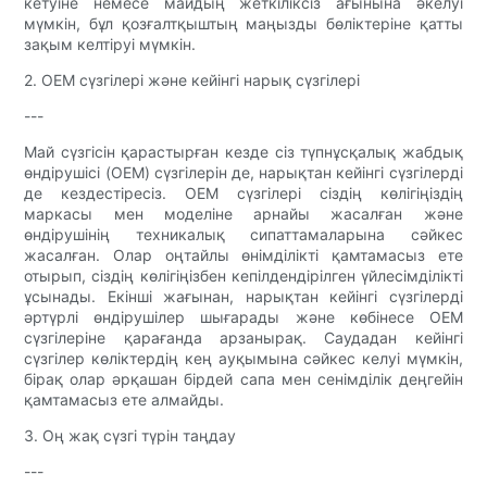
кетуіне немесе майдың жеткіліксіз ағынына әкелуі
мүмкін, бұл қозғалтқыштың маңызды бөліктеріне қатты
зақым келтіруі мүмкін.
2. OEM сүзгілері және кейінгі нарық сүзгілері
---
Май сүзгісін қарастырған кезде сіз түпнұсқалық жабдық
өндірушісі (OEM) сүзгілерін де, нарықтан кейінгі сүзгілерді
де кездестіресіз. OEM сүзгілері сіздің көлігіңіздің
маркасы мен моделіне арнайы жасалған және
өндірушінің техникалық сипаттамаларына сәйкес
жасалған. Олар оңтайлы өнімділікті қамтамасыз ете
отырып, сіздің көлігіңізбен кепілдендірілген үйлесімділікті
ұсынады. Екінші жағынан, нарықтан кейінгі сүзгілерді
әртүрлі өндірушілер шығарады және көбінесе OEM
сүзгілеріне қарағанда арзанырақ. Саудадан кейінгі
сүзгілер көліктердің кең ауқымына сәйкес келуі мүмкін,
бірақ олар әрқашан бірдей сапа мен сенімділік деңгейін
қамтамасыз ете алмайды.
3. Оң жақ сүзгі түрін таңдау
---