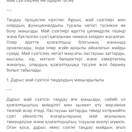
Май сүзгілерінің негіздерін түсіну
---
Таңдау процесіне кіріспес бұрын, май сүзгілері мен
олардың функционалдығы туралы негізгі түсінікке ие
болу маңызды. Май сүзгілері әдетте цилиндрлік пішінді
және бүктелген сүзгі қағазынан немесе киізден жасалған.
Олар әдетте қозғалтқыш блогының жанында
орналасады, онда олар жүйе арқылы айналатын майды
сүзеді. Май сүзгісінің негізгі мақсаты ластаушы заттарды,
мысалы, кір, металл бөлшектері және көміртегінің
жиналуы, олардың қозғалтқышқа түсуіне жол бермеу
болып табылады.
1. Дұрыс май сүзгісін таңдаудың маңыздылығы
---
Дұрыс май сүзгісін таңдау өте маңызды, себебі ол
қозғалтқыштың өнімділігі мен қызмет ету мерзіміне
тікелей әсер етеді. Ластаушы заттарды тиімді кетірмейтін
сүзгі үйкелістің жоғарылауына, май ағынының
төмендеуіне және қозғалтқыштың тозуына әкелуі мүмкін.
Оған қоса, дұрыс емес сүзгіні таңдау майдың ағып