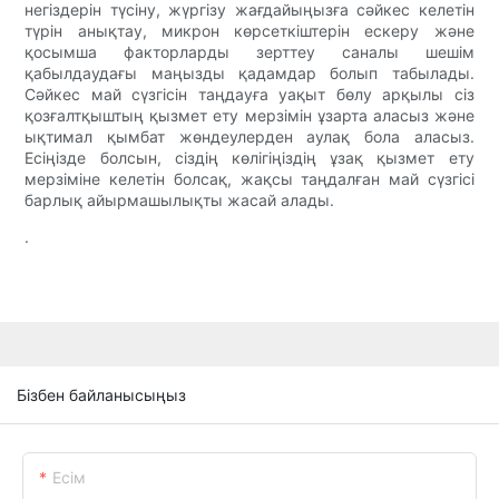
негіздерін түсіну, жүргізу жағдайыңызға сәйкес келетін
түрін анықтау, микрон көрсеткіштерін ескеру және
қосымша факторларды зерттеу саналы шешім
қабылдаудағы маңызды қадамдар болып табылады.
Сәйкес май сүзгісін таңдауға уақыт бөлу арқылы сіз
қозғалтқыштың қызмет ету мерзімін ұзарта аласыз және
ықтимал қымбат жөндеулерден аулақ бола аласыз.
Есіңізде болсын, сіздің көлігіңіздің ұзақ қызмет ету
мерзіміне келетін болсақ, жақсы таңдалған май сүзгісі
барлық айырмашылықты жасай алады.
.
Бізбен байланысыңыз
Есім