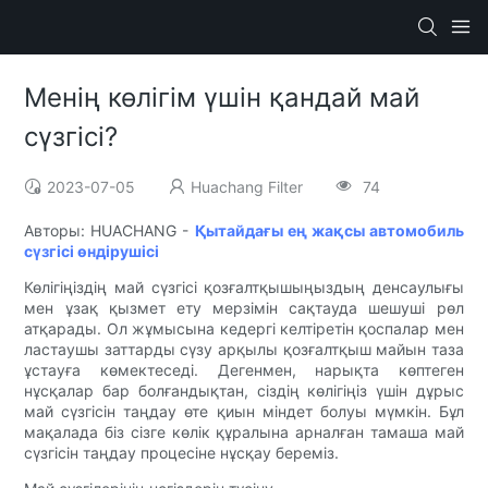
Менің көлігім үшін қандай май
сүзгісі?
2023-07-05
Huachang Filter
74
Авторы: HUACHANG -
Қытайдағы ең жақсы автомобиль
сүзгісі өндірушісі
Көлігіңіздің май сүзгісі қозғалтқышыңыздың денсаулығы
мен ұзақ қызмет ету мерзімін сақтауда шешуші рөл
атқарады. Ол жұмысына кедергі келтіретін қоспалар мен
ластаушы заттарды сүзу арқылы қозғалтқыш майын таза
ұстауға көмектеседі. Дегенмен, нарықта көптеген
нұсқалар бар болғандықтан, сіздің көлігіңіз үшін дұрыс
май сүзгісін таңдау өте қиын міндет болуы мүмкін. Бұл
мақалада біз сізге көлік құралына арналған тамаша май
сүзгісін таңдау процесіне нұсқау береміз.