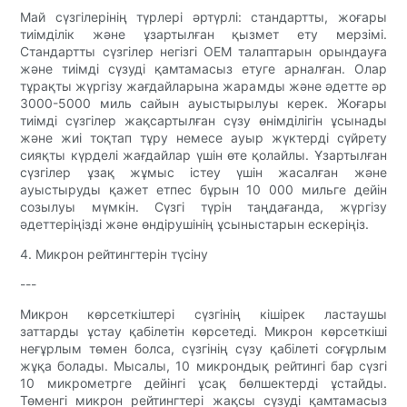
Май сүзгілерінің түрлері әртүрлі: стандартты, жоғары
тиімділік және ұзартылған қызмет ету мерзімі.
Стандартты сүзгілер негізгі OEM талаптарын орындауға
және тиімді сүзуді қамтамасыз етуге арналған. Олар
тұрақты жүргізу жағдайларына жарамды және әдетте әр
3000-5000 миль сайын ауыстырылуы керек. Жоғары
тиімді сүзгілер жақсартылған сүзу өнімділігін ұсынады
және жиі тоқтап тұру немесе ауыр жүктерді сүйрету
сияқты күрделі жағдайлар үшін өте қолайлы. Ұзартылған
сүзгілер ұзақ жұмыс істеу үшін жасалған және
ауыстыруды қажет етпес бұрын 10 000 мильге дейін
созылуы мүмкін. Сүзгі түрін таңдағанда, жүргізу
әдеттеріңізді және өндірушінің ұсыныстарын ескеріңіз.
4. Микрон рейтингтерін түсіну
---
Микрон көрсеткіштері сүзгінің кішірек ластаушы
заттарды ұстау қабілетін көрсетеді. Микрон көрсеткіші
неғұрлым төмен болса, сүзгінің сүзу қабілеті соғұрлым
жұқа болады. Мысалы, 10 микрондық рейтингі бар сүзгі
10 микрометрге дейінгі ұсақ бөлшектерді ұстайды.
Төменгі микрон рейтингтері жақсы сүзуді қамтамасыз