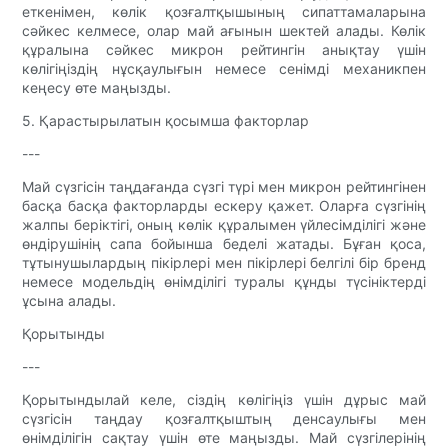
еткенімен, көлік қозғалтқышының сипаттамаларына
сәйкес келмесе, олар май ағынын шектей алады. Көлік
құралына сәйкес микрон рейтингін анықтау үшін
көлігіңіздің нұсқаулығын немесе сенімді механикпен
кеңесу өте маңызды.
5. Қарастырылатын қосымша факторлар
---
Май сүзгісін таңдағанда сүзгі түрі мен микрон рейтингінен
басқа басқа факторларды ескеру қажет. Оларға сүзгінің
жалпы беріктігі, оның көлік құралымен үйлесімділігі және
өндірушінің сапа бойынша беделі жатады. Бұған қоса,
тұтынушылардың пікірлері мен пікірлері белгілі бір бренд
немесе модельдің өнімділігі туралы құнды түсініктерді
ұсына алады.
Қорытынды
---
Қорытындылай келе, сіздің көлігіңіз үшін дұрыс май
сүзгісін таңдау қозғалтқыштың денсаулығы мен
өнімділігін сақтау үшін өте маңызды. Май сүзгілерінің