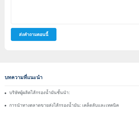
ส่งคำถามตอนนี้
บทความที่แนะนำ
บริษัทผู้ผลิตไส้กรองน้ำมันชั้นนำ: ภาพรวมที่ครอบคลุม
การนำทางตลาดขายส่งไส้กรองน้ำมัน: เคล็ดลับและเทคนิค