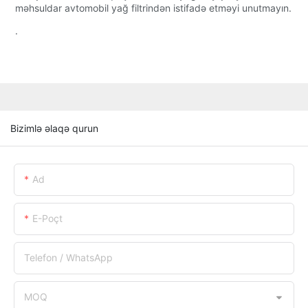
məhsuldar avtomobil yağ filtrindən istifadə etməyi unutmayın.
.
Bizimlə əlaqə qurun
Ad
E-Poçt
Telefon / WhatsApp
MOQ