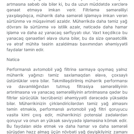
artmasına səbəb ola bilər ki, bu da uzun müddətdə xərclərə
qənaət etməyə imkan verir. Filtrləmə səmərəliliyi
yaxşılaşdıqca, mühərrik daha səmərəli işləməyə imkan verən
sürtünmə və müqaviməti azaldır. Mühərrikdə daha təmiz yağ
dövranı ilə sürtünmə və istilik azalır, nəticədə daha hamar
işləmə və daha az yanacaq sərfiyyatı olur. Vaxt keçdikcə bu
yanacaq qənaətləri əlavə oluna bilər, bu da sizə qənaətcillik
və ətraf mühitə təsirin azaldılması baxımından əhəmiyyətli
faydalar təmin edir.
Nəticə
Performanslı avtomobil yağ filtrinə sərmayə qoymaq yalnız
mühərrik yağınızı təmiz saxlamaqdan əlavə, çoxsaylı
üstünlüklər verə bilər. Təkmilləşdirilmiş mühərrik performansı
və davamlılığından tutmuş filtrasiya səmərəliliyinin
artırılmasına və yanacaq səmərəliliyinin artırılmasına qədər bu
filtrlər sürücülük təcrübənizi əhəmiyyətli dərəcədə yüksəldə
bilər. Mühərrikinizin çirkləndiricilərdən təmiz yağ almasını
təmin etməklə, performanslı avtomobil yağ filtri qoruyucu
vasitə kimi çıxış edir, mühərrikinizi potensial zədələrdən
qoruyur və onun ən yüksək səviyyədə işləməsinə kömək edir.
Bu faydaları əldə etmək və daha hamar və daha səmərəli
sürüşdən həzz almaq üçün növbəti yağ dəyişikliyiniz zamanı