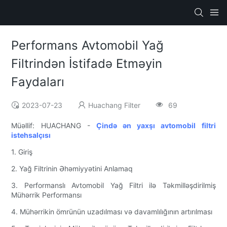
Performans Avtomobil Yağ
Filtrindən İstifadə Etməyin
Faydaları
2023-07-23
Huachang Filter
69
Müəllif: HUACHANG -
Çində ən yaxşı avtomobil filtri
istehsalçısı
1. Giriş
2. Yağ Filtrinin Əhəmiyyətini Anlamaq
3. Performanslı Avtomobil Yağ Filtri ilə Təkmilləşdirilmiş
Mühərrik Performansı
4. Mühərrikin ömrünün uzadılması və davamlılığının artırılması