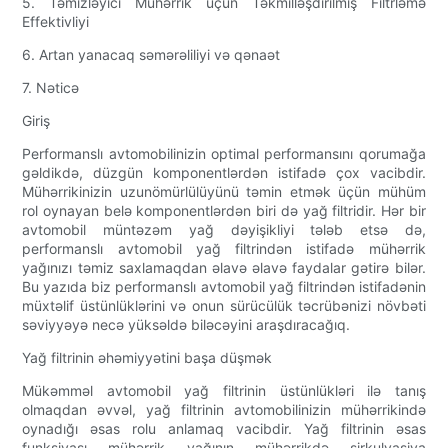
5. Təmizləyici Mühərrik üçün Təkmilləşdirilmiş Filtrləmə
Effektivliyi
6. Artan yanacaq səmərəliliyi və qənaət
7. Nəticə
Giriş
Performanslı avtomobilinizin optimal performansını qorumağa
gəldikdə, düzgün komponentlərdən istifadə çox vacibdir.
Mühərrikinizin uzunömürlülüyünü təmin etmək üçün mühüm
rol oynayan belə komponentlərdən biri də yağ filtridir. Hər bir
avtomobil müntəzəm yağ dəyişikliyi tələb etsə də,
performanslı avtomobil yağ filtrindən istifadə mühərrik
yağınızı təmiz saxlamaqdan əlavə əlavə faydalar gətirə bilər.
Bu yazıda biz performanslı avtomobil yağ filtrindən istifadənin
müxtəlif üstünlüklərini və onun sürücülük təcrübənizi növbəti
səviyyəyə necə yüksəldə biləcəyini araşdıracağıq.
Yağ filtrinin əhəmiyyətini başa düşmək
Mükəmməl avtomobil yağ filtrinin üstünlükləri ilə tanış
olmaqdan əvvəl, yağ filtrinin avtomobilinizin mühərrikində
oynadığı əsas rolu anlamaq vacibdir. Yağ filtrinin əsas
funksiyası mühərrik yağının mühərrikdə sirkulyasiya