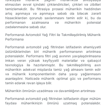
etməzdən əvvəl içindəki çirkləndiriciləri, çirkləri və zibilləri
təmizləməkdir. Bu filtrasiya prosesi mühərrikin həddindən
artıq aşınmaya və aşınmaya səbəb ola biləcək zərərli
hissəciklərdən qorunub saxlanmasını təmin edir ki, bu da
performansın azalmasına və mühərrikin potensial
zədələnməsinə səbəb olur.
Performanslı Avtomobil Yağ Filtri ilə Təkmilləşdirilmiş Mühərrik
Performansı
Performanslı avtomobil yağ filtrindən istifadənin əhəmiyyətli
üstünlüklərindən biri mühərrik performansının artırılması
potensialıdır. Performans filtri yağ axınının yaxşılaşdırılmasına
imkan verən yüksək keyfiyyətli materiallar və qabaqcıl
texnologiya ilə hazırlanmışdır. Bu təkmilləşdirilmiş axın
mühərrikin adekvat miqdarda təmiz yağ almasını təmin edir
və mühərrik komponentlərinin daha yaxşı yağlanmasını
asanlaşdırır. Nəticədə mühərrik optimal güc və performans
təmin edərək rəvan işləyə bilir.
Mühərrikin ömrünün uzadılması və davamlılığının artırılması
Performanslı avtomobil yağ filtrindən istifadənin digər mühüm
faydası mühərrikinizin ömrünü uzatmaq potensialıdır.