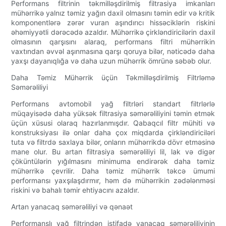
Performans filtrinin təkmilləşdirilmiş filtrasiya imkanları
mühərrikə yalnız təmiz yağın daxil olmasını təmin edir və kritik
komponentlərə zərər vuran aşındırıcı hissəciklərin riskini
əhəmiyyətli dərəcədə azaldır. Mühərrikə çirkləndiricilərin daxil
olmasının qarşısını alaraq, performans filtri mühərrikin
vaxtından əvvəl aşınmasına qarşı qoruya bilər, nəticədə daha
yaxşı dayanıqlığa və daha uzun mühərrik ömrünə səbəb olur.
Daha Təmiz Mühərrik üçün Təkmilləşdirilmiş Filtrləmə
Səmərəliliyi
Performans avtomobil yağ filtrləri standart filtrlərlə
müqayisədə daha yüksək filtrasiya səmərəliliyini təmin etmək
üçün xüsusi olaraq hazırlanmışdır. Qabaqcıl filtr mühiti və
konstruksiyası ilə onlar daha çox miqdarda çirkləndiriciləri
tuta və filtrdə saxlaya bilər, onların mühərrikdə dövr etməsinə
mane olur. Bu artan filtrasiya səmərəliliyi lil, lak və digər
çöküntülərin yığılmasını minimuma endirərək daha təmiz
mühərrikə çevrilir. Daha təmiz mühərrik təkcə ümumi
performansı yaxşılaşdırmır, həm də mühərrikin zədələnməsi
riskini və bahalı təmir ehtiyacını azaldır.
Artan yanacaq səmərəliliyi və qənaət
Performanslı yağ filtrindən istifadə yanacaq səmərəliliyinin