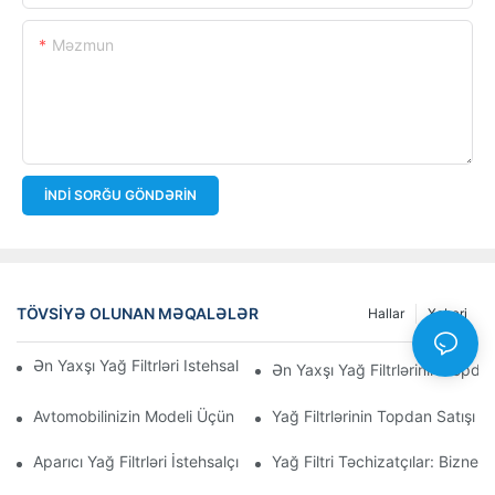
Məzmun
İNDI SORĞU GÖNDƏRIN
TÖVSIYƏ OLUNAN MƏQALƏLƏR
Hallar
Xəbəri
Ən Yaxşı Yağ Filtrləri Istehsal Edən Şirkətlər: Hərtərəfli Baxış
Ən Yaxşı Yağ Filtrlərinin Topdan
Avtomobilinizin Modeli Üçün Düzgün Yağ Filtrinin Seçilməsi: Əsa
Yağ Filtrlərinin Topdan Satışı 
Aparıcı Yağ Filtrləri İstehsalçılarına Və Onların İnnovasiyalarına D
Yağ Filtri Təchizatçılar: Biznes