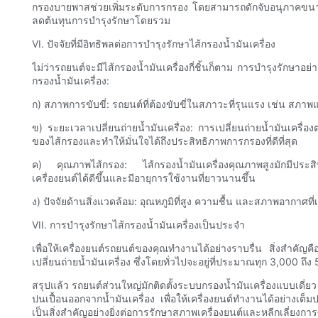
กรองบายพาสช่วยเพิ่มระดับการกรอง โดยสามารถดักจับอนุภาคขนาดเล
ลดต้นทุนการบำรุงรักษาโดยรวม
VI. ปัจจัยที่มีอิทธิพลต่อการบำรุงรักษาไส้กรองน้ำมันเครื่อง
ไม่ว่ารถยนต์จะมีไส้กรองน้ำมันเครื่องกี่ชิ้นก็ตาม การบำรุงรักษาอ
กรองน้ำมันเครื่อง:
ก) สภาพการขับขี่: รถยนต์ที่ต้องขับขี่ในสภาวะที่รุนแรง เช่น สภาพ
ข) ระยะเวลาเปลี่ยนถ่ายน้ำมันเครื่อง: การเปลี่ยนถ่ายน้ำมันเครื
ของไส้กรองและทำให้มั่นใจได้ถึงประสิทธิภาพการกรองที่ดีที่สุด
ค) คุณภาพไส้กรอง: ไส้กรองน้ำมันเครื่องคุณภาพสูงมักมีประสิทธ
เครื่องยนต์ได้ดีขึ้นและมีอายุการใช้งานที่ยาวนานขึ้น
ง) ปัจจัยด้านสิ่งแวดล้อม: อุณหภูมิที่สูง ความชื้น และสภาพอากาศท
VII. การบำรุงรักษาไส้กรองน้ำมันเครื่องเป็นประจำ
เพื่อให้เครื่องยนต์รถยนต์ของคุณทำงานได้อย่างราบรื่น สิ่งสำคัญคือ
เปลี่ยนถ่ายน้ำมันเครื่อง ซึ่งโดยทั่วไปจะอยู่ที่ประมาณทุก 3,000 ถึง
สรุปแล้ว รถยนต์ส่วนใหญ่มักติดตั้งระบบกรองน้ำมันเครื่องแบบเดี่
ปนเปื้อนออกจากน้ำมันเครื่อง เพื่อให้เครื่องยนต์ทำงานได้อย่า
เป็นสิ่งสำคัญอย่างยิ่งต่อการรักษาสภาพเครื่องยนต์และหลีกเลี่ยงกา