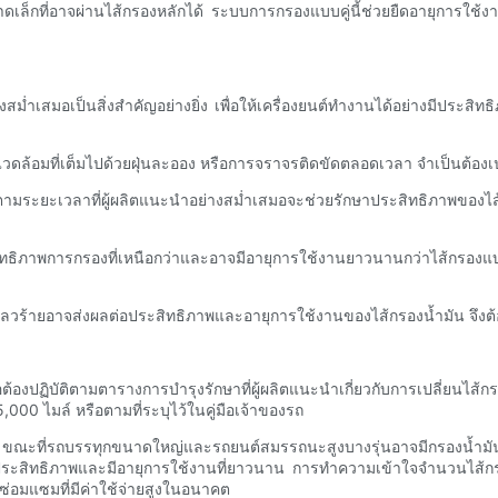
็กที่อาจผ่านไส้กรองหลักได้ ระบบการกรองแบบคู่นี้ช่วยยืดอายุการใช้งา
ย่างสม่ำเสมอเป็นสิ่งสำคัญอย่างยิ่ง เพื่อให้เครื่องยนต์ทำงานได้อย่างมีป
แวดล้อมที่เต็มไปด้วยฝุ่นละออง หรือการจราจรติดขัดตลอดเวลา จำเป็นต้องเปล
่องตามระยะเวลาที่ผู้ผลิตแนะนำอย่างสม่ำเสมอจะช่วยรักษาประสิทธิภาพของไ
ิภาพการกรองที่เหนือกว่าและอาจมีอายุการใช้งานยาวนานกว่าไส้กรองแบบอ
ี่เลวร้ายอาจส่งผลต่อประสิทธิภาพและอายุการใช้งานของไส้กรองน้ำมัน จึงต้อ
ต้องปฏิบัติตามตารางการบำรุงรักษาที่ผู้ผลิตแนะนำเกี่ยวกับการเปลี่ยนไส้กรอง
 5,000 ไมล์ หรือตามที่ระบุไว้ในคู่มือเจ้าของรถ
ยว ขณะที่รถบรรทุกขนาดใหญ่และรถยนต์สมรรถนะสูงบางรุ่นอาจมีกรองน้ำมันเคร
งเต็มประสิทธิภาพและมีอายุการใช้งานที่ยาวนาน การทำความเข้าใจจำนวนไส้
รซ่อมแซมที่มีค่าใช้จ่ายสูงในอนาคต