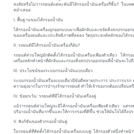
สงสัยหรือไม่ว่ารถยนต์แต่ละคันมีไส้กรองน้ำมันเครื่องกี่ชิ้น? ใน
สม่ำเสมอ
I. พื้นฐานของไส้กรองน้ำมัน
ไส้กรองน้ำมันเครื่องถูกออกแบบมาเพื่อดักจับและขจัดสิ่งสกปรกออกจ
ของเครื่องยนต์และประสิทธิภาพที่ลดลง วัตถุประสงค์หลักของไส้กรองน
II. รถยนต์มีไส้กรองน้ำมันเครื่องกี่อัน?
รถยนต์ส่วนใหญ่มักติดตั้งไส้กรองน้ำมันเครื่องเพียงตัวเดียว ไส้กรอง
เครื่องหลักทำหน้าที่ดักจับและกรองสิ่งสกปรกออกก่อนที่น้ำมันจะไ
III. ประโยชน์ของระบบกรองน้ำมันแบบเดี่ยว
ระบบกรองน้ำมันเครื่องแบบเดี่ยวมีข้อดีหลายประการ ประการแรก คุ้มค
ความยุ่งยากในการบำรุงรักษารถยนต์ ทำให้เจ้าของรถต้องเปลี่ยนห
IV. ข้อยกเว้น: รถยนต์ที่มีไส้กรองน้ำมันเครื่องคู่
แม้ว่ารถยนต์ส่วนใหญ่จะมีไส้กรองน้ำมันเครื่องเพียงตัวเดียว แต
ปริมาณน้ำมันที่มากขึ้นและให้การกรองที่ดีขึ้น ช่วยให้มั่นใจได้ถึ
V. ฟังก์ชันของตัวกรองน้ำมันคู่
ในรถยนต์ที่ติดตั้งไส้กรองน้ำมันเครื่องแบบคู่ ไส้กรองตัวหนึ่งทำหน