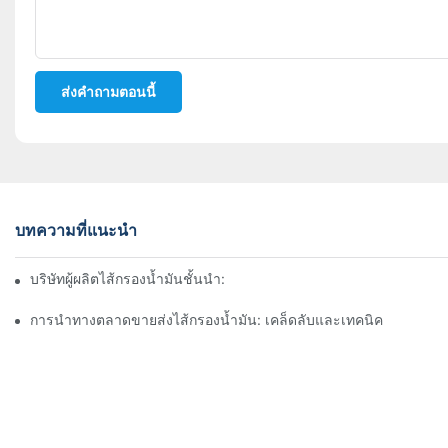
ส่งคำถามตอนนี้
บทความที่แนะนำ
บริษัทผู้ผลิตไส้กรองน้ำมันชั้นนำ: ภาพรวมที่ครอบคลุม
การนำทางตลาดขายส่งไส้กรองน้ำมัน: เคล็ดลับและเทคนิค