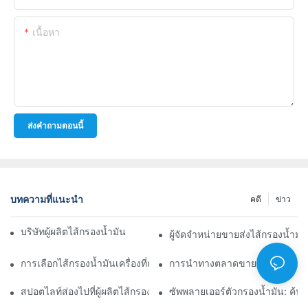
เนื้อหา
ส่งคำถามตอนนี้
บทความที่แนะนำ
คดี
ข่าว
บริษัทผู้ผลิตไส้กรองน้ำมันชั้นนำ: ภาพรวมที่ครอบคลุม
ผู้จัดจำหน่ายขายส่งไส้กรองน้ำมั
การเลือกไส้กรองน้ำมันเครื่องที่ถูกต้องสำหรับรุ่นรถของคุณ: ข้อควรพิ
การนำทางตลาดขายส่งไส้กรองน้ำ
สปอตไลท์ส่องไปที่ผู้ผลิตไส้กรองน้ำมันชั้นนำและนวัตกรรมของพวกเข
ซัพพลายเออร์ตัวกรองน้ำมัน: ค้