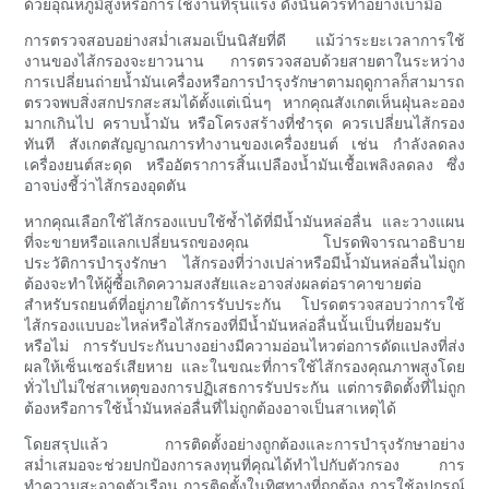
ด้วยอุณหภูมิสูงหรือการใช้งานที่รุนแรง ดังนั้นควรทำอย่างเบามือ
การตรวจสอบอย่างสม่ำเสมอเป็นนิสัยที่ดี แม้ว่าระยะเวลาการใช้
งานของไส้กรองจะยาวนาน การตรวจสอบด้วยสายตาในระหว่าง
การเปลี่ยนถ่ายน้ำมันเครื่องหรือการบำรุงรักษาตามฤดูกาลก็สามารถ
ตรวจพบสิ่งสกปรกสะสมได้ตั้งแต่เนิ่นๆ หากคุณสังเกตเห็นฝุ่นละออง
มากเกินไป คราบน้ำมัน หรือโครงสร้างที่ชำรุด ควรเปลี่ยนไส้กรอง
ทันที สังเกตสัญญาณการทำงานของเครื่องยนต์ เช่น กำลังลดลง
เครื่องยนต์สะดุด หรืออัตราการสิ้นเปลืองน้ำมันเชื้อเพลิงลดลง ซึ่ง
อาจบ่งชี้ว่าไส้กรองอุดตัน
หากคุณเลือกใช้ไส้กรองแบบใช้ซ้ำได้ที่มีน้ำมันหล่อลื่น และวางแผน
ที่จะขายหรือแลกเปลี่ยนรถของคุณ โปรดพิจารณาอธิบาย
ประวัติการบำรุงรักษา ไส้กรองที่ว่างเปล่าหรือมีน้ำมันหล่อลื่นไม่ถูก
ต้องจะทำให้ผู้ซื้อเกิดความสงสัยและอาจส่งผลต่อราคาขายต่อ
สำหรับรถยนต์ที่อยู่ภายใต้การรับประกัน โปรดตรวจสอบว่าการใช้
ไส้กรองแบบอะไหล่หรือไส้กรองที่มีน้ำมันหล่อลื่นนั้นเป็นที่ยอมรับ
หรือไม่ การรับประกันบางอย่างมีความอ่อนไหวต่อการดัดแปลงที่ส่ง
ผลให้เซ็นเซอร์เสียหาย และในขณะที่การใช้ไส้กรองคุณภาพสูงโดย
ทั่วไปไม่ใช่สาเหตุของการปฏิเสธการรับประกัน แต่การติดตั้งที่ไม่ถูก
ต้องหรือการใช้น้ำมันหล่อลื่นที่ไม่ถูกต้องอาจเป็นสาเหตุได้
โดยสรุปแล้ว การติดตั้งอย่างถูกต้องและการบำรุงรักษาอย่าง
สม่ำเสมอจะช่วยปกป้องการลงทุนที่คุณได้ทำไปกับตัวกรอง การ
ทำความสะอาดตัวเรือน การติดตั้งในทิศทางที่ถูกต้อง การใช้อุปกรณ์