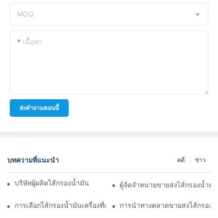
MOQ
เนื้อหา
ส่งคำถามตอนนี้
บทความที่แนะนำ
คดี
ข่าว
บริษัทผู้ผลิตไส้กรองน้ำมันชั้นนำ: ภาพรวมที่ครอบคลุม
ผู้จัดจำหน่ายขายส่งไส้กรองน้ำมั
การเลือกไส้กรองน้ำมันเครื่องที่ถูกต้องสำหรับรุ่นรถของคุณ: ข้อควรพิ
การนำทางตลาดขายส่งไส้กรองน้ำ