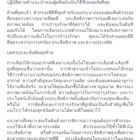
ปฏิบัติตามคำแนะนำของผู้ผลิตมักเป็นวิธีที่ปลอดภัยที่สุด
ท้ายที่สุดแล้ว ตัวกรองที่ดีที่สุดสำหรับงบประมาณของคุณคือตัวกรอง
ที่สมดุลระหว่างขนาดที่พอดี ประสิทธิภาพการกรองที่เหมาะสมกับ
สภาพแวดล้อม การบำรุงรักษาที่จัดการได้ และต้นทุนเริ่มต้นที่
ยอมรับได้ โดยการเลือกประเภทตัวกรองให้เหมาะสมกับสภาพการ
ขับขี่และความเต็มใจในการบำรุงรักษา คุณจะได้รับส่วนผสมที่ดี
ที่สุดระหว่างการปกป้อง ประสิทธิภาพ และความประหยัด
บทสรุปและข้อคิดสุดท้าย
การเลือกไส้กรองอากาศที่เหมาะสมนั้นไม่ใช่แค่การเลือกตัวเลือกที่
ถูกที่สุดบนชั้นวางเท่านั้น การทำความเข้าใจประเภทของไส้กรอง
วิธีการทำงานร่วมกันของประสิทธิภาพการกรองและการไหลของ
อากาศ ความสำคัญของวัสดุและการผลิต และต้นทุนตลอดอายุการ
ใช้งานที่แท้จริง จะช่วยให้คุณเลือกซื้อได้อย่างชาญฉลาด พิจารณา
สภาพแวดล้อมในการขับขี่ ความต้องการในการบำรุงรักษา และว่า
ประโยชน์เล็กน้อยด้านประสิทธิภาพนั้นคุ้มค่ากับการลงทุนเพิ่มเติม
หรือไม่ การติดตั้งและการบำรุงรักษาที่ถูกต้องเป็นสิ่งสำคัญเพื่อให้
แน่ใจว่าไส้กรองทุกชนิดทำงานได้ตามที่โฆษณาไว้
แนวทางที่เหมาะสมเริ่มต้นด้วยการพิจารณาว่าคุณต้องการตัวกรอง
แบบใช้แล้วทิ้งราคาประหยัด ตัวกรองแบบใช้ซ้ำได้ที่เน้น
ประสิทธิภาพ หรือตัวกรองห้องโดยสารประสิทธิภาพสูงเพื่อความ
สะดวกสบายและสุขภาพที่ดี ประเมินต้นทุนในระยะยาวในแง่ของ