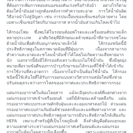
ที่ต้องการเพิ่มการตอบสนองของคันเร่งหรือกำลังม้า อย่างไรก็ตาม
ต้องใส่น้ำมันอย่างถูกต้องหลังจากทำความสะอาด การใส่น้ำมันผิด
วิธีอาจนำไปสู่ปัญหา เช่น การปนเปื้อนของเซ็นเซอร์ปลายทาง โดย
เฉพาะเซ็นเซอร์วัดปริมาณอากาศ หากน้ำมันส่วนเกินไหลเข้าไป
ไส้กรองโฟม ซึ่งพบได้ในรถยนต์ออฟโรดและเครื่องยนต์ขนาดเล็ก
หลายประเภท อาศัยวัสดุที่มีลักษณะคล้ายฟองน้ำที่สามารถชโลม
ด้วยน้ำมันเพื่อดักจับอนุภาคขนาดเล็กได้ ไส้กรองชนิดนี้มี
ประสิทธิภาพสูงในสภาพแวดล้อมที่มีฝุ่นมาก เนื่องจากสามารถ
ทำความสะอาดและชโลมน้ำมันซ้ำได้โดยไม่เกิดความเสียหายมาก
นัก นอกจากนี้ยังมีไส้กรองสังเคราะห์แบบไม่ใช้น้ำมัน ซึ่งมีจุดมุ่ง
หมายเพื่อรวมข้อดีของการบำรุงรักษาของไส้กรองที่ใช้ซ้ำได้เข้ากับ
การใช้งานที่สะอาดกว่า เนื่องจากไม่จำเป็นต้องใช้น้ำมัน ไส้กรอง
ชนิดนี้ใช้เส้นใยที่ได้รับการออกแบบทางวิศวกรรมสมัยใหม่ซึ่งช่วย
ปรับสมดุลระหว่างการไหลของอากาศและประสิทธิภาพการกรอง
แผ่นกรองอากาศในห้องโดยสาร แม้จะมีจุดประสงค์ที่แตกต่างจาก
แผ่นกรองอากาศเข้าเครื่องยนต์ แต่ก็มีลักษณะคล้ายคลึงกัน แผ่น
กรองอากาศแบบกระดาษดักจับฝุ่นและละอองเกสรดอกไม้ ส่วนแผ่น
กรองอากาศแบบถ่านกัมมันต์ช่วยลดกลิ่นและมลพิษทางอากาศ และ
แผ่นกรองอากาศประสิทธิภาพสูงสามารถมีประสิทธิภาพใกล้เคียงกับ
HEPA เหมาะสำหรับผู้ที่เป็นโรคภูมิแพ้ สิ่งสำคัญคือต้องแยกแยะ
ความแตกต่างระหว่างแผ่นกรองอากาศเครื่องยนต์และแผ่นกรอง
อากาศในห้องโดยสารเมื่อเลือกซื้อ เพราะแผ่นกรองอากาศ