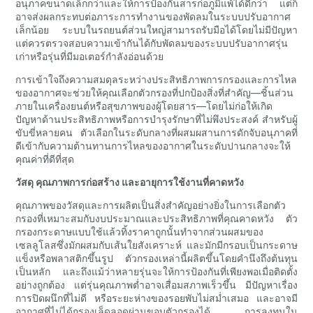
อนุภาคขนาดเล็กกว่าและให้การป้องกันสารก่อภูมิแพ้ได้ดีกว่า แต่ก็
อาจส่งผลกระทบต่อภาระการทำงานของพัดลมในระบบปรับอากาศ
เล็กน้อย ระบบในรถยนต์ส่วนใหญ่สามารถรับมือได้โดยไม่มีปัญหา
แต่ควรตรวจสอบความเข้ากันได้กับพัดลมของระบบปรับอากาศรุ่น
เก่าหรือรุ่นที่มีมอเตอร์กำลังอ่อนด้วย
การเข้าใจถึงความสมดุลระหว่างประสิทธิภาพการกรองและการไหล
ของอากาศจะช่วยให้คุณเลือกตัวกรองที่ปกป้องสิ่งที่สำคัญ—ชิ้นส่วน
ภายในเครื่องยนต์หรือสุขภาพของผู้โดยสาร—โดยไม่ก่อให้เกิด
ปัญหาด้านประสิทธิภาพหรือการบำรุงรักษาที่ไม่พึงประสงค์ สำหรับผู้
ขับขี่หลายคน ตัวเลือกในระดับกลางที่ผสมผสานการดักจับอนุภาคที่
ดีเข้ากับความต้านทานการไหลของอากาศในระดับปานกลางจะให้
คุณค่าที่ดีที่สุด
วัสดุ คุณภาพการก่อสร้าง และอายุการใช้งานที่คาดหวัง
คุณภาพของวัสดุและการผลิตเป็นสิ่งสำคัญอย่างยิ่งในการเลือกตัว
กรองที่เหมาะสมกับงบประมาณและประสิทธิภาพที่คุณคาดหวัง ตัว
กรองกระดาษแบบใช้แล้วทิ้งราคาถูกนั้นทำจากส่วนผสมของ
เซลลูโลสซึ่งมักผสมกับเส้นใยสังเคราะห์ และมักมีกรอบเป็นกระดาษ
แข็งหรือพลาสติกขึ้นรูป ตัวกรองเหล่านี้ผลิตขึ้นโดยคำนึงถึงต้นทุน
เป็นหลัก และถึงแม้ว่าหลายรุ่นจะให้การป้องกันที่เพียงพอเมื่อติดตั้ง
อย่างถูกต้อง แต่รุ่นคุณภาพต่ำอาจเสื่อมสภาพเร็วขึ้น มีปัญหาเรื่อง
การปิดผนึกที่ไม่ดี หรือระยะห่างของรอยพับไม่สม่ำเสมอ และอาจมี
อากาศที่ไม่ได้กรองเล็ดลอดผ่านขอบตัวกรองได้ การลงทุนใน