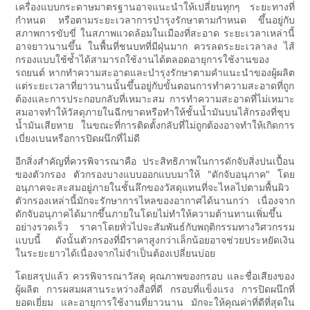
เครื่องแบบกระดาษมาตรฐานอาจแนะนำให้เปลี่ยนทุกๆ ระยะทางที่
กำหนด หรือตามระยะเวลาการบำรุงรักษาตามกำหนด ขึ้นอยู่กับ
สภาพการขับขี่ ในสภาพแวดล้อมในเมืองที่สะอาด ระยะเวลาเหล่านี้
อาจยาวนานขึ้น ในพื้นที่ชนบทที่มีฝุ่นมาก ควรลดระยะเวลาลง ไส้
กรองแบบใช้ซ้ำได้สามารถใช้งานได้ตลอดอายุการใช้งานของ
รถยนต์ หากทำความสะอาดและบำรุงรักษาตามคำแนะนำของผู้ผลิต
แต่ระยะเวลาที่ยาวนานนั้นขึ้นอยู่กับขั้นตอนการทำความสะอาดที่ถูก
ต้องและการประกอบกลับที่เหมาะสม การทำความสะอาดที่ไม่เหมาะ
สมอาจทำให้วัสดุภายในฉีกขาดหรือทำให้ชั้นน้ำมันบนไส้กรองที่ชุบ
น้ำมันเสียหาย ในขณะที่การติดตั้งกลับที่ไม่ถูกต้องอาจทำให้เกิดการ
เบี่ยงเบนหรือการปิดผนึกที่ไม่ดี
อีกสิ่งสำคัญที่ควรพิจารณาคือ ประสิทธิภาพในการดักจับสิ่งปนเปื้อน
ของตัวกรอง ตัวกรองบางแบบออกแบบมาให้ "ดักจับอนุภาค" โดย
อนุภาคจะสะสมอยู่ภายในชั้นลึกของวัสดุแทนที่จะไหลไปตามพื้นผิว
ตัวกรองเหล่านี้มักจะรักษาการไหลของอากาศได้นานกว่า เนื่องจาก
ดักจับอนุภาคได้มากขึ้นภายในโดยไม่ทำให้ความต้านทานเพิ่มขึ้น
อย่างรวดเร็ว ราคาโดยทั่วไปจะสัมพันธ์กับพฤติกรรมทางวิศวกรรม
แบบนี้ ดังนั้นตัวกรองที่มีราคาสูงกว่าเล็กน้อยอาจช่วยประหยัดเงิน
ในระยะยาวได้เนื่องจากไม่จำเป็นต้องเปลี่ยนบ่อย
โดยสรุปแล้ว ควรพิจารณาวัสดุ คุณภาพของกรอบ และชื่อเสียงของ
ผู้ผลิต การผสมผสานระหว่างสื่อที่ดี กรอบที่แข็งแรง การปิดผนึกที่
ยอดเยี่ยม และอายุการใช้งานที่ยาวนาน มักจะให้คุณค่าที่ดีที่สุดใน