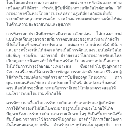
ใหม่ได้และทำความสะอาดง่าย จะช่วยประหยัดเงินและปกป้อง
เครื่องยนต์ได้ดีกว่า สำหรับผู้ขับขี่ที่มีอาการแพ้หรือไวต่อมลพิษ ไส้
กรองอากาศในห้องโดยสารประสิทธิภาพสูงที่มีถ่านกัมมันต์หรือ
ระบบดักจับอนุภาคขนาดเล็ก จะสร้างความแตกต่างอย่างเห็นได้ชัด
ในด้านความสะดวกสบายและสุขภาพ
การพิจารณาประสิทธิภาพอาจมีความละเอียดอ่อน ไส้กรองอากาศ
แบบไหลเวียนสูงอาจช่วยเพิ่มการตอบสนองของคันเร่งและกำลังม้า
ที่วัดได้ในเครื่องยนต์บางประเภท แต่ผลประโยชน์เหล่านี้มักมีน้อย
และบางครั้งจะเห็นได้ชัดเจนก็ต่อเมื่อมีการดัดแปลงระบบไอดีหรือไอ
เสียอื่นๆ ร่วมด้วย นอกจากนี้ มีรายงานว่าไส้กรองอากาศแบบไหล
เวียนสูงบางชนิดอาจทำให้เซ็นเซอร์วัดปริมาณอากาศปนเปื้อนหาก
ไม่ได้รับการบำรุงรักษาอย่างเหมาะสม ซึ่งอาจนำไปสู่ปัญหาการ
จัดการเครื่องยนต์ได้ ควรศึกษาข้อมูลการทดสอบอิสระและรีวิวจากผู้
ใช้สำหรับรถยนต์และพฤติกรรมการขับขี่ของคุณโดยเฉพาะ หาก
คุณวางแผนที่จะอัพเกรดส่วนประกอบไอดีหรือดัดแปลงเครื่องยนต์
ควรเลือกไส้กรองที่เหมาะสมกับพารามิเตอร์ใหม่และตรวจสอบให้
แน่ใจว่าระบบโดยรวมเข้ากันได้
ควรพิจารณาเงื่อนไขการรับประกันและคำแนะนำของผู้ผลิตด้วย
การใช้ตัวกรองที่ไม่เป็นไปตามมาตรฐานนั้นแทบจะไม่ก่อให้เกิด
ปัญหาเรื่องการรับประกัน แต่ความเสียหายใดๆ ที่เกิดขึ้นภายหลังซึ่ง
สืบเนื่องมาจากการใช้ตัวกรองที่ไม่ถูกต้อง อาจทำให้การเรียกร้องค่า
สินไหมทดแทนยุ่งยากขึ้น สำหรับรถเช่าหรือรถในกลุ่มธุรกิจ การ