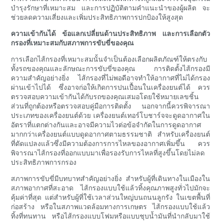
บำรุงรักษาที่เหมาะสม และการปฏิบัติตามคำแนะนำของผู้ผลิต จะ
ช่วยลดความเสี่ยงและเพิ่มประสิทธิภาพการปกป้องให้สูงสุด
ความเข้ากันได้ ข้อแลกเปลี่ยนด้านประสิทธิภาพ และการเลือกตัว
กรองที่เหมาะสมกับสภาพการขับขี่ของคุณ
การเลือกไส้กรองที่เหมาะสมนั้นจำเป็นต้องเลือกผลิตภัณฑ์ให้ตรงกับ
ทั้งรถของคุณและลักษณะการขับขี่ของคุณ การติดตั้งไส้กรองมี
ความสำคัญอย่างยิ่ง ไส้กรองที่ไม่พอดีอาจทำให้อากาศที่ไม่ได้กรอง
ผ่านเข้าไปได้ ซึ่งอาจก่อให้เกิดการปนเปื้อนในเครื่องยนต์ได้ ควร
ตรวจสอบความเข้ากันได้กับรถของคุณเสมอโดยใช้หมายเลขชิ้น
ส่วนที่ถูกต้องหรือตรวจสอบคู่มือการติดตั้ง นอกจากนี้ควรพิจารณา
ประเภทของเครื่องยนต์ด้วย เครื่องยนต์เทอร์โบชาร์จจะดูดอากาศใน
อัตราที่แตกต่างกันและอาจมีความไวต่อข้อจำกัดในการดูดอากาศ
มากกว่าเครื่องยนต์แบบดูดอากาศตามธรรมชาติ สำหรับเครื่องยนต์
ที่ดัดแปลงแล้วซึ่งมีความต้องการการไหลของอากาศเพิ่มขึ้น ควร
พิจารณาไส้กรองที่ออกแบบมาเพื่อรองรับการไหลที่สูงขึ้นโดยไม่ลด
ประสิทธิภาพการกรอง
สภาพการขับขี่มีบทบาทสำคัญอย่างยิ่ง สำหรับผู้ที่เดินทางในเมืองใน
สภาพอากาศที่สะอาด ไส้กรองแบบใช้แล้วทิ้งคุณภาพสูงทั่วไปมักจะ
คุ้มค่าที่สุด แต่สำหรับผู้ที่ใช้เวลาส่วนใหญ่บนถนนลูกรัง ในเขตพื้นที่
ก่อสร้าง หรือในสภาพแวดล้อมทางการเกษตร ไส้กรองแบบใช้แล้ว
ทิ้งที่ทนทาน หรือไส้กรองแบบโฟมหรือแบบชุบน้ำมันที่นำกลับมาใช้