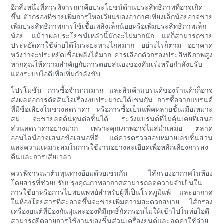
อีกสิ่งหนึ่งที่ควรพิจารณาคือประโยชน์ด้านประสิทธิภาพที่อาจเกิด
ขึ้น ตัวกรองที่ช่วยเพิ่มการไหลเวียนของอากาศเพียงเล็กน้อยอาจช่วย
เพิ่มประสิทธิภาพการใช้เชื้อเพลิงเล็กน้อยหรือเพิ่มประสิทธิภาพเล็ก
น้อย แม้ว่าผลประโยชน์เหล่านี้มักจะไม่มากนัก แต่ก็สามารถช่วย
ประหยัดค่าใช้จ่ายได้ในระยะทางไกลมาก อย่างไรก็ตาม อย่าคาด
หวังว่าจะประหยัดเชื้อเพลิงได้มาก ควรเลือกตัวกรองประสิทธิภาพสูง
หากคุณให้ความสำคัญกับการตอบสนองของคันเร่งหรือกำลังปรับ
แต่งระบบไอดีเพื่อเพิ่มกำลังขับ
โปรโมชั่น การซื้อจำนวนมาก และสินค้าแบรนด์ของร้านค้าก็อาจ
ส่งผลต่อการตัดสินใจเรื่องงบประมาณได้เช่นกัน การซื้อจากแบรนด์
ที่มีชื่อเสียงในช่วงลดราคา หรือการซื้อเป็นแพ็คหลายชิ้นเมื่อเหมาะ
สม จะช่วยลดต้นทุนต่อชิ้นได้ ระวังแบรนด์ที่ไม่คุ้นเคยที่เสนอ
ส่วนลดราคาอย่างมาก เพราะคุณภาพอาจไม่สม่ำเสมอ ตลาด
ออนไลน์อาจเสนอข้อเสนอที่ดี แต่ควรตรวจสอบหมายเลขชิ้นส่วน
และความเหมาะสมในการใช้งานอย่างละเอียดเพื่อหลีกเลี่ยงการส่ง
คืนและการเสียเวลา
ควรพิจารณาต้นทุนทางอ้อมด้วยเช่นกัน ไส้กรองอากาศในห้อง
โดยสารที่ช่วยปรับปรุงคุณภาพอากาศสามารถลดความจำเป็นใน
การใช้ยาหรือการไปพบแพทย์สำหรับผู้ที่เป็นโรคภูมิแพ้ และอากาศ
ในห้องโดยสารที่สะอาดขึ้นจะช่วยเพิ่มความสะดวกสบาย ไส้กรอง
เครื่องยนต์ที่ป้องกันฝุ่นละอองที่มีฤทธิ์กัดกร่อนไม่ให้เข้าไปในท่อไอดี
สามารถยืดอายุการใช้งานของชิ้นส่วนเครื่องยนต์และลดค่าใช้จ่าย