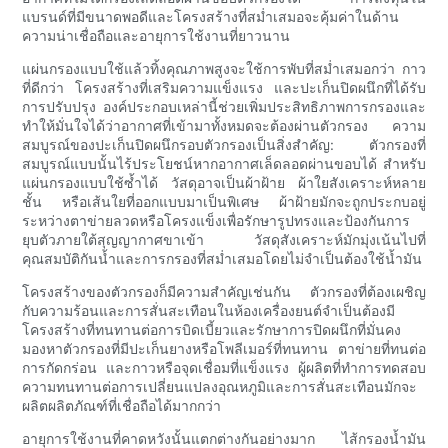
แบรนด์ที่มีขนาดพอดีและโครงสร้างที่สม่ำเสมอจะคุ้มค่าในด้าน
ความน่าเชื่อถือและอายุการใช้งานที่ยาวนาน
แผ่นกรองแบบใช้แล้วทิ้งคุณภาพสูงจะใช้การพับที่สม่ำเสมอกว่า กาว
ที่ดีกว่า โครงสร้างที่เสริมความแข็งแรง และปะเก็นปิดผนึกที่ได้รับ
การปรับปรุง องค์ประกอบเหล่านี้ช่วยเพิ่มประสิทธิภาพการกรองและ
ทำให้มั่นใจได้ว่าอากาศที่เข้ามาทั้งหมดจะต้องผ่านตัวกรอง ความ
สมบูรณ์ของปะเก็นปิดผนึกรอบตัวกรองเป็นสิ่งสำคัญ: ตัวกรองที่
สมบูรณ์แบบนั้นไร้ประโยชน์หากอากาศเล็ดลอดผ่านขอบได้ สำหรับ
แผ่นกรองแบบใช้ซ้ำได้ วัสดุอาจเป็นผ้าฝ้าย ผ้าใยสังเคราะห์หลาย
ชั้น หรือเส้นใยที่ออกแบบมาเป็นพิเศษ ผ้าฝ้ายมักจะถูกประกบอยู่
ระหว่างตาข่ายลวดหรือโครงแข็งเพื่อรักษารูปทรงและป้องกันการ
ยุบตัวภายใต้สุญญากาศขาเข้า วัสดุสังเคราะห์มักมุ่งเน้นไปที่
คุณสมบัติกันน้ำและการกรองที่สม่ำเสมอโดยไม่จำเป็นต้องใช้น้ำมัน
โครงสร้างของตัวกรองก็มีความสำคัญเช่นกัน ตัวกรองที่ต้องเผชิญ
กับความร้อนและการสั่นสะเทือนในห้องเครื่องยนต์จำเป็นต้องมี
โครงสร้างที่ทนทานต่อการบิดเบี้ยวและรักษาการปิดผนึกที่มั่นคง
มองหาตัวกรองที่มีปะเก็นยางหรือโพลีเมอร์ที่ทนทาน ตาข่ายที่ทนต่อ
การกัดกร่อน และกาวหรือจุดเชื่อมที่แข็งแรง ผู้ผลิตที่ทำการทดสอบ
ความทนทานต่อการเปลี่ยนแปลงอุณหภูมิและการสั่นสะเทือนมักจะ
ผลิตผลิตภัณฑ์ที่เชื่อถือได้มากกว่า
อายุการใช้งานที่คาดหวังนั้นแตกต่างกันอย่างมาก ไส้กรองน้ำมัน