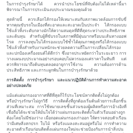
ในการบำรุงรักษาได้ ควรนำประโยชน์ที่จับต้องไม่ได้เหล่านี้มา
พิจารณาในการประเมินงบประมาณของคุณด้วย
สุดท้ายนี้ ควรเลือกไส้กรองให้เหมาะสมกับสภาพแวดล้อมการขับขี่
หากคุณขับรถในเมืองที่สะอาดและสะอาดเป็นประจำ ไส้กรองแบบ
ใช้แล้วทิ้งระดับกลางมักให้ความสมดุลที่ดีที่สุดระหว่างประสิทธิภาพ
และต้นทุน สำหรับผู้ที่ขับรถในสภาพที่มีฝุ่นมากหรือบนเส้นทางออฟ
โรด การลงทุนในไส้กรองแบบใช้ซ้ำได้คุณภาพสูงหรือไส้กรองแบบ
ใช้แล้วทิ้งสำหรับงานหนักจะช่วยลดความถี่ในการเปลี่ยนไส้กรอง
และปกป้องเครื่องยนต์ได้ดีกว่า ซึ่งอาจประหยัดกว่าในระยะยาว การ
วางแผนงบประมาณอย่างรอบคอบไม่ควรมองแค่ราคาในทันที แต่
ควรพิจารณาถึงต้นทุนตลอดอายุการใช้งาน ความต้องการด้าน
ประสิทธิภาพ และภาระผูกพันในการบำรุงรักษาด้วย
การติดตั้ง การบำรุงรักษา และแนวปฏิบัติด้านการทำความสะอาด
อย่างปลอดภัย
แม้แต่แผ่นกรองอากาศที่ดีที่สุดก็ไร้ประโยชน์หากติดตั้งไม่ถูกต้อง
หรือบำรุงรักษาไม่ถูกวิธี การติดตั้งที่ถูกต้องเริ่มต้นด้วยการเลือกชิ้น
ส่วนที่เหมาะสม การใช้หมายเลขชิ้นส่วนของผู้ผลิตหรือการอ้างอิงที่
เชื่อถือได้จะช่วยให้มั่นใจได้ว่าแผ่นกรองจะติดตั้งในตัวเรือนอย่างถูก
ต้องโดยไม่มีช่องว่าง เมื่อถอดแผ่นกรองเก่าออก ให้ตรวจสอบตัวเรือน
ว่ามีเศษสิ่งสกปรก ใบไม้ หรือรังแมลงสะสมอยู่หรือไม่ การทำความ
สะอาดตัวเรือนก่อนติดตั้งแผ่นกรองใหม่จะช่วยป้องกันการนำสิ่งปน