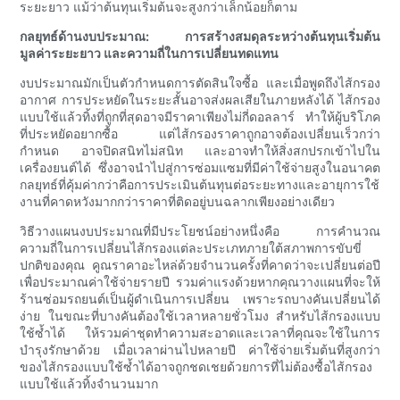
ระยะยาว แม้ว่าต้นทุนเริ่มต้นจะสูงกว่าเล็กน้อยก็ตาม
กลยุทธ์ด้านงบประมาณ: การสร้างสมดุลระหว่างต้นทุนเริ่มต้น
มูลค่าระยะยาว และความถี่ในการเปลี่ยนทดแทน
งบประมาณมักเป็นตัวกำหนดการตัดสินใจซื้อ และเมื่อพูดถึงไส้กรอง
อากาศ การประหยัดในระยะสั้นอาจส่งผลเสียในภายหลังได้ ไส้กรอง
แบบใช้แล้วทิ้งที่ถูกที่สุดอาจมีราคาเพียงไม่กี่ดอลลาร์ ทำให้ผู้บริโภค
ที่ประหยัดอยากซื้อ แต่ไส้กรองราคาถูกอาจต้องเปลี่ยนเร็วกว่า
กำหนด อาจปิดสนิทไม่สนิท และอาจทำให้สิ่งสกปรกเข้าไปใน
เครื่องยนต์ได้ ซึ่งอาจนำไปสู่การซ่อมแซมที่มีค่าใช้จ่ายสูงในอนาคต
กลยุทธ์ที่คุ้มค่ากว่าคือการประเมินต้นทุนต่อระยะทางและอายุการใช้
งานที่คาดหวังมากกว่าราคาที่ติดอยู่บนฉลากเพียงอย่างเดียว
วิธีวางแผนงบประมาณที่มีประโยชน์อย่างหนึ่งคือ การคำนวณ
ความถี่ในการเปลี่ยนไส้กรองแต่ละประเภทภายใต้สภาพการขับขี่
ปกติของคุณ คูณราคาอะไหล่ด้วยจำนวนครั้งที่คาดว่าจะเปลี่ยนต่อปี
เพื่อประมาณค่าใช้จ่ายรายปี รวมค่าแรงด้วยหากคุณวางแผนที่จะให้
ร้านซ่อมรถยนต์เป็นผู้ดำเนินการเปลี่ยน เพราะรถบางคันเปลี่ยนได้
ง่าย ในขณะที่บางคันต้องใช้เวลาหลายชั่วโมง สำหรับไส้กรองแบบ
ใช้ซ้ำได้ ให้รวมค่าชุดทำความสะอาดและเวลาที่คุณจะใช้ในการ
บำรุงรักษาด้วย เมื่อเวลาผ่านไปหลายปี ค่าใช้จ่ายเริ่มต้นที่สูงกว่า
ของไส้กรองแบบใช้ซ้ำได้อาจถูกชดเชยด้วยการที่ไม่ต้องซื้อไส้กรอง
แบบใช้แล้วทิ้งจำนวนมาก