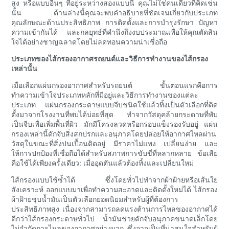
สูง หรือแบบอื่นๆ ที่อยู่ระหว่างสองแบบนี้ คุณไม่ใช่คนเดียวที่คิดเช่น
นั้น ด้านล่างนี้คุณจะพบคำอธิบายที่ชัดเจนเกี่ยวกับประเภท
คุณลักษณะด้านประสิทธิภาพ การติดตั้งและการบำรุงรักษา ปัญหา
ความเข้ากันได้ และกลยุทธ์ที่คำนึงถึงงบประมาณเพื่อให้คุณตัดสิน
ใจได้อย่างชาญฉลาดโดยไม่ลดทอนความน่าเชื่อถือ
ประเภทของไส้กรองอากาศรถยนต์และวิธีการทำงานของไส้กรอง
เหล่านั้น
เมื่อเลือกแผ่นกรองอากาศสำหรับรถยนต์ ขั้นตอนแรกคือการ
ทำความเข้าใจประเภทหลักที่มีอยู่และวิธีการทำงานของแต่ละ
ประเภท แผ่นกรองกระดาษแบบจีบชนิดใช้แล้วทิ้งเป็นตัวเลือกที่ติด
ตั้งมาจากโรงงานที่พบได้บ่อยที่สุด ทำจากวัสดุคล้ายกระดาษที่พับ
เป็นจีบเพื่อเพิ่มพื้นที่ผิว มักมีโครงลวดหรือกรอบแข็งรองรับอยู่ แผ่น
กรองเหล่านี้ดักจับสิ่งสกปรกและอนุภาคโดยปล่อยให้อากาศไหลผ่าน
วัสดุในขณะที่สิ่งปนเปื้อนติดอยู่ มีราคาไม่แพง เปลี่ยนง่าย และ
ให้การปกป้องที่เชื่อถือได้สำหรับสภาพการขับขี่ที่หลากหลาย ข้อเสีย
คือใช้ได้เพียงครั้งเดียว: เมื่ออุดตันแล้วต้องทิ้งและเปลี่ยนใหม่
ไส้กรองแบบใช้ซ้ำได้ ซึ่งโดยทั่วไปทำจากผ้าฝ้ายหรือเส้นใย
สังเคราะห์ ออกแบบมาเพื่อทำความสะอาดและติดตั้งใหม่ได้ ไส้กรอง
ผ้าฝ้ายชุบน้ำมันเป็นตัวเลือกยอดนิยมสำหรับผู้ที่ต้องการ
ประสิทธิภาพสูง เนื่องจากสามารถลดแรงต้านการไหลของอากาศได้
ดีกว่าไส้กรองกระดาษทั่วไป น้ำมันช่วยดักจับอนุภาคขนาดเล็กโดย
ไม่จำกัดการไหลของอากาศอย่างมาก ซึ่งอาจเป็นที่น่าสนใจสำหรับผู้