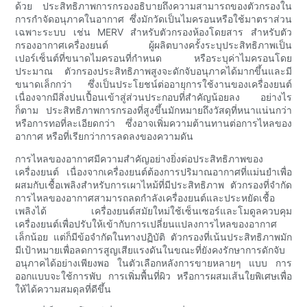
ด้วย ประสิทธิภาพการกรองอธิบายถึงความสามารถของตัวกรองใน
การกำจัดอนุภาคในอากาศ ซึ่งมักวัดเป็นไมครอนหรือใช้มาตราส่วน
เฉพาะระบบ เช่น MERV สำหรับตัวกรองห้องโดยสาร สำหรับตัว
กรองอากาศเครื่องยนต์ ผู้ผลิตบางครั้งระบุประสิทธิภาพเป็น
เปอร์เซ็นต์ที่ขนาดไมครอนที่กำหนด หรือระบุค่าไมครอนโดย
ประมาณ ตัวกรองประสิทธิภาพสูงจะดักจับอนุภาคได้มากขึ้นและมี
ขนาดเล็กกว่า ซึ่งเป็นประโยชน์ต่ออายุการใช้งานของเครื่องยนต์
เนื่องจากมีสิ่งปนเปื้อนเข้าสู่ส่วนประกอบที่สำคัญน้อยลง อย่างไร
ก็ตาม ประสิทธิภาพการกรองที่สูงขึ้นมักหมายถึงวัสดุที่หนาแน่นกว่า
หรือการทอที่ละเอียดกว่า ซึ่งอาจเพิ่มความต้านทานต่อการไหลของ
อากาศ หรือที่เรียกว่าการลดลงของความดัน
การไหลของอากาศมีความสำคัญอย่างยิ่งต่อประสิทธิภาพของ
เครื่องยนต์ เนื่องจากเครื่องยนต์ต้องการปริมาณอากาศที่แม่นยำเพื่อ
ผสมกับเชื้อเพลิงสำหรับการเผาไหม้ที่มีประสิทธิภาพ ตัวกรองที่จำกัด
การไหลของอากาศสามารถลดกำลังเครื่องยนต์และประหยัดเชื้อ
เพลิงได้ เครื่องยนต์สมัยใหม่ใช้เซ็นเซอร์และโมดูลควบคุม
เครื่องยนต์เพื่อปรับให้เข้ากับการเปลี่ยนแปลงการไหลของอากาศ
เล็กน้อย แต่ก็มีข้อจำกัดในทางปฏิบัติ ตัวกรองที่เน้นประสิทธิภาพมัก
มีเป้าหมายเพื่อลดการสูญเสียแรงดันในขณะที่ยังคงรักษาการดักจับ
อนุภาคได้อย่างเพียงพอ ในตัวเลือกหลังการขายหลายๆ แบบ การ
ออกแบบจะใช้การพับ การเพิ่มพื้นที่ผิว หรือการผสมเส้นใยพิเศษเพื่อ
ให้ได้ความสมดุลที่ดีขึ้น