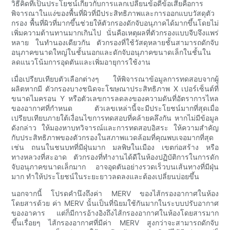
วิธีคิดที่เป็นประโยชน์เกี่ยวกับการแลกเปลี่ยนข้อดีข้อเสียคือการ
พิจารณาในแง่ของพื้นที่ผิวที่มีประสิทธิภาพและการออกแบบวัสดุตัว
กรอง พื้นที่ผิวที่มากขึ้นช่วยให้ตัวกรองดักจับอนุภาคได้มากขึ้นโดยไม่
เพิ่มความต้านทานมากเกินไป นั่นคือเหตุผลที่ตัวกรองแบบจีบจึงแพร่
หลาย ในทำนองเดียวกัน ตัวกรองที่ใช้วัสดุหลายชั้นสามารถดักจับ
อนุภาคขนาดใหญ่ในชั้นนอกและดักจับอนุภาคขนาดเล็กในชั้นใน
ลดแนวโน้มการอุดตันและเพิ่มอายุการใช้งาน
เมื่อเปรียบเทียบตัวเลือกต่างๆ ให้พิจารณาข้อมูลการทดสอบจากผู้
ผลิตหากมี ตัวกรองบางชนิดจะโฆษณาประสิทธิภาพ X เปอร์เซ็นต์ที่
ขนาดไมครอน Y หรือตัวเลขการลดลงของความดันที่อัตราการไหล
ของอากาศที่กำหนด ตัวเลขเหล่านี้จะมีประโยชน์มากที่สุดเมื่อ
เปรียบเทียบภายใต้เงื่อนไขการทดสอบที่คล้ายคลึงกัน หากไม่มีข้อมูล
ดังกล่าว ให้มองหาบทวิจารณ์และการทดสอบอิสระ ให้ความสำคัญ
กับประสิทธิภาพของตัวกรองในสภาพแวดล้อมที่คุณพบเจอมากที่สุด
เช่น ถนนในชนบทที่มีฝุ่นมาก มลพิษในเมือง เขตก่อสร้าง หรือ
ทางหลวงที่สะอาด ตัวกรองที่ทำงานได้ดีในห้องปฏิบัติการในการดัก
จับอนุภาคขนาดเล็กมาก อาจอุดตันอย่างรวดเร็วบนเส้นทางที่มีฝุ่น
มาก ทำให้ประโยชน์ในระยะยาวลดลงและต้องเปลี่ยนบ่อยขึ้น
นอกจากนี้ โปรดคำนึงถึงค่า MERV ของไส้กรองอากาศในห้อง
โดยสารด้วย ค่า MERV นั้นเป็นที่นิยมใช้กันมากในระบบปรับอากาศ
ของอาคาร แต่ก็มีการอ้างอิงถึงไส้กรองอากาศในห้องโดยสารมาก
ขึ้นเรื่อยๆ ไส้กรองอากาศที่มีค่า MERV สูงกว่าจะสามารถดักจับ