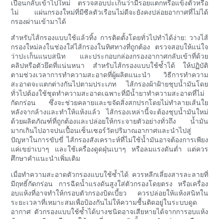
เปื้อนกลับเข้าไปใหม่ ตรวจสอบปะเก็นว่ามีรอยแตกหรือแข็งตัวหรือ
ไม่ แผ่นกรองใหม่ที่มีซีลตัวเรือนไม่ดีจะยังคงปล่อยอากาศที่ไม่ได้
กรองผ่านเข้ามาได้
สำหรับไส้กรองแบบใช้แล้วทิ้ง การติดตั้งโดยทั่วไปทำได้ง่าย: วางไส้
กรองใหม่ลงในช่องใส่ไส้กรองในทิศทางที่ถูกต้อง ตรวจสอบให้แน่ใจ
ว่าปะเก็นแนบสนิท และประกอบกล่องกรองอากาศกลับเข้าที่ด้วย
คลิปหรือตัวยึดที่แน่นหนา สำหรับไส้กรองแบบใช้ซ้ำได้ ให้ปฏิบัติ
ตามช่วงเวลาการทำความสะอาดที่ผู้ผลิตแนะนำ วิธีการทำความ
สะอาดจะแตกต่างกันไปตามประเภท ไส้กรองผ้าฝ้ายชุบน้ำมันโดย
ทั่วไปต้องใช้ชุดทำความสะอาดเฉพาะที่มีน้ำยาทำความสะอาดที่ไม่
กัดกร่อน ซึ่งจะช่วยคลายและขจัดสิ่งสกปรกโดยไม่ทำลายเส้นใย
หลังจากล้างและทำให้แห้งแล้ว ไส้กรองเหล่านี้จะต้องชุบน้ำมันใหม่
ด้วยผลิตภัณฑ์ที่ถูกต้องและปล่อยให้กระจายตัวอย่างทั่วถึง น้ำมัน
มากเกินไปอาจปนเปื้อนเซ็นเซอร์วัดปริมาณอากาศและนำไปสู่
ปัญหาในการขับขี่ ไส้กรองสังเคราะห์ที่ไม่ใช้น้ำมันอาจต้องการเพียง
แค่เขย่าเบาๆ และใช้เครื่องดูดฝุ่นเบาๆ หรือลมแรงดันต่ำ แต่ควร
ศึกษาคำแนะนำเพิ่มเติม
เมื่อทำความสะอาดตัวกรองแบบใช้ซ้ำได้ ควรหลีกเลี่ยงสารละลายที่
มีฤทธิ์กัดกร่อน การฉีดน้ำแรงดันสูงใส่ตัวกรองโดยตรง หรือเครื่อง
อบแห้งที่อาจทำให้กรอบตัวกรองบิดเบี้ยว ควรปล่อยให้แห้งสนิทใน
ระยะเวลาที่เหมาะสมเพื่อป้องกันไม่ให้ความชื้นติดอยู่ในระบบดูด
อากาศ ตัวกรองแบบใช้ซ้ำได้บางชนิดอาจเสียหายได้จากการอบแห้ง