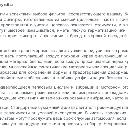
службы
шими аспектами выбора фильтра, соответствующего вашему б
 фильтры, изготовленные из смесей целлюлозы, часто в соч
производятся с учетом целевого показателя стоимости, и хо
огут быстрее изнашиваться, иметь плохую герметизацию или
ерез края фильтра. Инвестиции в бренд с хорошей посадкой
тся более равномерные складки, лучшие клеи, усиленные рамы
то весь поступающий воздух проходит через фильтрующий ма
щий материал бесполезен, если воздух просачивается через к
ля, многослойные синтетические материалы или специально 
аркасом для сохранения формы и предотвращения деформаци
войствами и обеспечивают стабильную фильтрацию без исполь
одвергающиеся тепловым циклам и вибрации в моторном от
ьтры с прочными резиновыми или полимерными прокладками
водящие испытания на термоциклирование и вибрацию, часто 
ься. Стандартный бумажный фильтр двигателя рекомендуется
 зависимости от условий эксплуатации. В чистых городских
ильтры могут прослужить весь срок службы автомобиля, если 
авильную процедуру очистки и правильную сборку. Неправиль