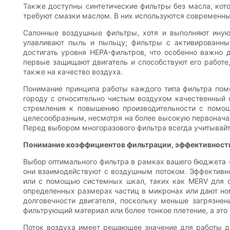
Также доступны синтетические фильтры без масла, кот
требуют смазки маслом. В них используются современн
Салонные воздушные фильтры, хотя и выполняют иную
улавливают пыль и пыльцу; фильтры с активированн
достигать уровня HEPA-фильтров, что особенно важно
первые защищают двигатель и способствуют его работе
также на качество воздуха.
Понимание принципа работы каждого типа фильтра пом
городу с относительно чистым воздухом качественный
стремления к повышению производительности с помо
целесообразным, несмотря на более высокую первонача
Перед выбором многоразового фильтра всегда учитывай
Понимание коэффициентов фильтрации, эффективности
Выбор оптимального фильтра в рамках вашего бюджета —
они взаимодействуют с воздушным потоком. Эффективно
или с помощью системных шкал, таких как MERV для с
определенных размерах частиц в микронах или дают ном
долговечности двигателя, поскольку меньше загрязне
фильтрующий материал или более тонкое плетение, а это
Поток воздуха имеет решающее значение для работы дв