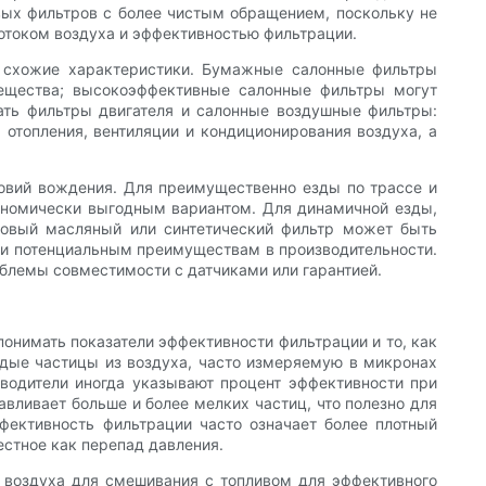
вых фильтров с более чистым обращением, поскольку не
отоком воздуха и эффективностью фильтрации.
т схожие характеристики. Бумажные салонные фильтры
ещества; высокоэффективные салонные фильтры могут
ать фильтры двигателя и салонные воздушные фильтры:
отопления, вентиляции и кондиционирования воздуха, а
овий вождения. Для преимущественно езды по трассе и
ономически выгодным вариантом. Для динамичной езды,
овый масляный или синтетический фильтр может быть
 и потенциальным преимуществам в производительности.
блемы совместимости с датчиками или гарантией.
онимать показатели эффективности фильтрации и то, как
рдые частицы из воздуха, часто измеряемую в микронах
водители иногда указывают процент эффективности при
вливает больше и более мелких частиц, что полезно для
фективность фильтрации часто означает более плотный
естное как перепад давления.
о воздуха для смешивания с топливом для эффективного