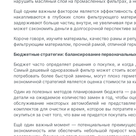
нарушить масляный слой на промасленных фильтрах, а н
Ещё одним важным фактором является эффективность фи
накапливаются в глубоких слоях фильтрующего матери
задерживают больше частиц внутри, не увеличивая при 
может сэкономить деньги в долгосрочной перспективе з
Короче говоря, изучите материалы, качество рамы и ре
фильтрующим материалом, прочной рамой, отличной герм
Бюджетные стратегии: балансирование первоначальных 
Бюджет часто определяет решения о покупке, и когда 
Самый дешевый одноразовый фильтр может стоить всего
потребовать более быстрой замены, могут плохо герме
экономичной стратегией является оценка стоимости за к
Один из полезных методов планирования бюджета — рас
детали на ожидаемое количество замен в год, чтобы оц
обслуживание некоторых автомобилей не представляе
комплектов для очистки и время, которое вы потратите
окупиться за счет того, что вам не придется покупать н
Ещё один важный момент — потенциальные преимуществ
экономичность или обеспечить небольшой прирост мощ