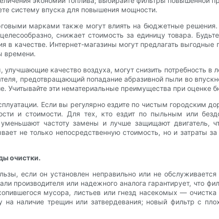
величения экономии топлива; выбирайте фильтры повышенной пр
ете систему впуска для повышения мощности.
рговыми марками также могут влиять на бюджетные решения.
о целесообразно, снижает стоимость за единицу товара. Буд
ия в качестве. Интернет-магазины могут предлагать выгодные 
ы времени.
 улучшающие качество воздуха, могут снизить потребность в л
ателя, предотвращающий попадание абразивной пыли во впуск
ние. Учитывайте эти нематериальные преимущества при оценке 
сплуатации. Если вы регулярно ездите по чистым городским д
ности и стоимости. Для тех, кто ездит по пыльным или без
 уменьшают частоту замены и лучше защищают двигатель, чт
ает не только непосредственную стоимость, но и затраты за 
ды очистки.
ьзы, если он установлен неправильно или не обслуживается
ли производителя или надежного аналога гарантирует, что фи
копившегося мусора, листьев или гнезд насекомых — очистка
у на наличие трещин или затвердевания; новый фильтр с пло