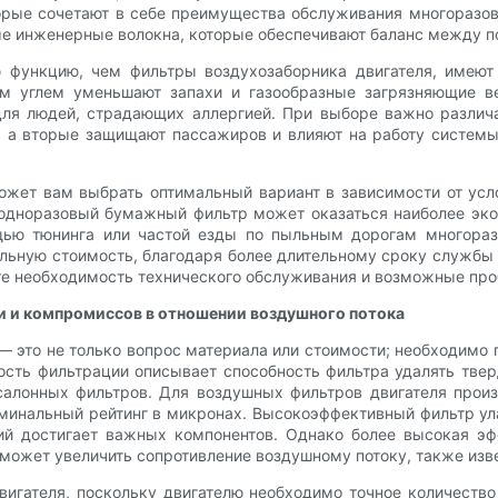
орые сочетают в себе преимущества обслуживания многоразо
ые инженерные волокна, которые обеспечивают баланс между п
 функцию, чем фильтры воздухозаборника двигателя, имею
ым углем уменьшают запахи и газообразные загрязняющие в
 для людей, страдающих аллергией. При выборе важно различ
, а вторые защищают пассажиров и влияют на работу системы 
ожет вам выбрать оптимальный вариант в зависимости от усл
 одноразовый бумажный фильтр может оказаться наиболее эк
щью тюнинга или частой езды по пыльным дорогам многораз
льную стоимость, благодаря более длительному сроку службы
те необходимость технического обслуживания и возможные про
 и компромиссов в отношении воздушного потока
 это не только вопрос материала или стоимости; необходимо п
сть фильтрации описывает способность фильтра удалять тве
алонных фильтров. Для воздушных фильтров двигателя произ
инальный рейтинг в микронах. Высокоэффективный фильтр ула
ний достигает важных компонентов. Однако более высокая эф
 может увеличить сопротивление воздушному потоку, также изв
игателя, поскольку двигателю необходимо точное количеств