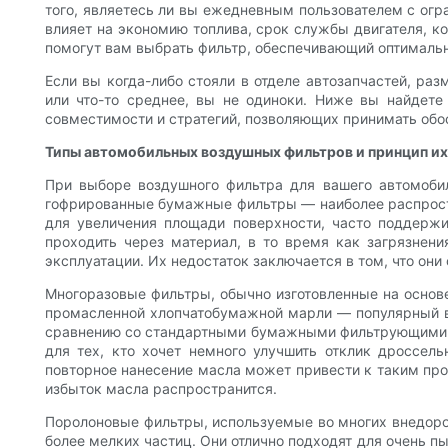
того, являетесь ли вы ежедневным пользователем с ог
влияет на экономию топлива, срок службы двигателя, к
помогут вам выбрать фильтр, обеспечивающий оптималь
Если вы когда-либо стояли в отделе автозапчастей, р
или что-то среднее, вы не одиноки. Ниже вы найдете 
совместимости и стратегий, позволяющих принимать обо
Типы автомобильных воздушных фильтров и принцип и
При выборе воздушного фильтра для вашего автомоби
гофрированные бумажные фильтры — наиболее распростр
для увеличения площади поверхности, часто поддержи
проходить через материал, в то время как загрязнен
эксплуатации. Их недостаток заключается в том, что они
Многоразовые фильтры, обычно изготовленные на основе
промасленной хлопчатобумажной марли — популярный в
сравнению со стандартными бумажными фильтрующими эл
для тех, кто хочет немного улучшить отклик дроссел
повторное нанесение масла может привести к таким про
избыток масла распространится.
Поролоновые фильтры, используемые во многих внедоро
более мелких частиц. Они отлично подходят для очень 