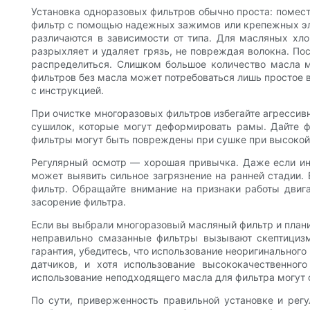
Установка одноразовых фильтров обычно проста: помести
фильтр с помощью надежных зажимов или крепежных эле
различаются в зависимости от типа. Для масляных хл
разрыхляет и удаляет грязь, не повреждая волокна. П
распределиться. Слишком большое количество масла м
фильтров без масла может потребоваться лишь простое в
с инструкцией.
При очистке многоразовых фильтров избегайте агрессив
сушилок, которые могут деформировать рамы. Дайте ф
фильтры могут быть повреждены при сушке при высокой
Регулярный осмотр — хорошая привычка. Даже если ин
может выявить сильное загрязнение на ранней стадии.
фильтр. Обращайте внимание на признаки работы двига
засорение фильтра.
Если вы выбрали многоразовый масляный фильтр и планир
неправильно смазанные фильтры вызывают скептицизм
гарантия, убедитесь, что использование неоригинально
датчиков, и хотя использование высококачественног
использование неподходящего масла для фильтра могут 
По сути, приверженность правильной установке и рег