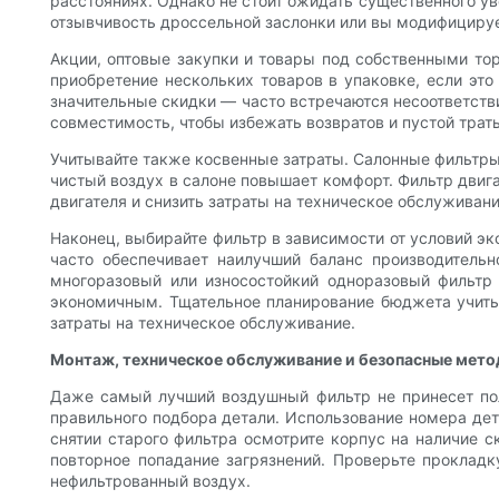
расстояниях. Однако не стоит ожидать существенного у
отзывчивость дроссельной заслонки или вы модифициру
Акции, оптовые закупки и товары под собственными то
приобретение нескольких товаров в упаковке, если эт
значительные скидки — часто встречаются несоответств
совместимость, чтобы избежать возвратов и пустой трат
Учитывайте также косвенные затраты. Салонные фильтры,
чистый воздух в салоне повышает комфорт. Фильтр двиг
двигателя и снизить затраты на техническое обслужива
Наконец, выбирайте фильтр в зависимости от условий эк
часто обеспечивает наилучший баланс производитель
многоразовый или износостойкий одноразовый фильтр
экономичным. Тщательное планирование бюджета учитыв
затраты на техническое обслуживание.
Монтаж, техническое обслуживание и безопасные мето
Даже самый лучший воздушный фильтр не принесет пол
правильного подбора детали. Использование номера дета
снятии старого фильтра осмотрите корпус на наличие с
повторное попадание загрязнений. Проверьте прокладк
нефильтрованный воздух.