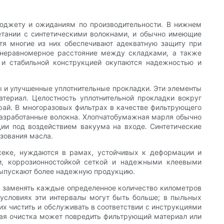
юджету и ожиданиям по производительности. В нижнем
етании с синтетическими волокнами, и обычно имеющие
тя многие из них обеспечивают адекватную защиту при
 неравномерное расстояние между складками, а также
 и стабильной конструкцией окупаются надежностью и
 и улучшенные уплотнительные прокладки. Эти элементы
териал. Целостность уплотнительной прокладки вокруг
рай. В многоразовых фильтрах в качестве фильтрующего
разработанные волокна. Хлопчатобумажная марля обычно
и под воздействием вакуума на входе. Синтетические
зования масла.
секе, нуждаются в рамах, устойчивых к деформации и
, коррозионностойкой сеткой и надежными клеевыми
выпускают более надежную продукцию.
 заменять каждые определенное количество километров
 условиях эти интервалы могут быть больше; в пыльных
их чистить и обслуживать в соответствии с инструкциями
ная очистка может повредить фильтрующий материал или