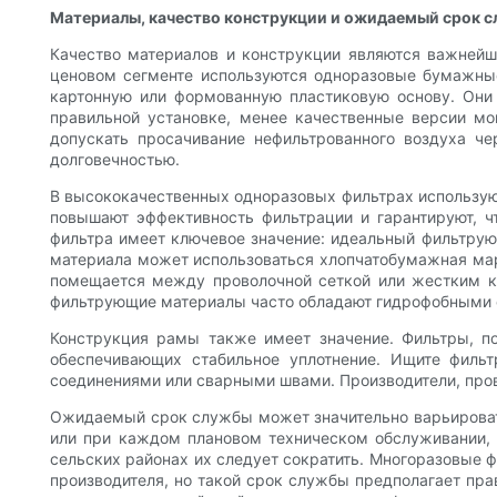
Материалы, качество конструкции и ожидаемый срок 
Качество материалов и конструкции являются важней
ценовом сегменте используются одноразовые бумажные
картонную или формованную пластиковую основу. Они 
правильной установке, менее качественные версии м
допускать просачивание нефильтрованного воздуха ч
долговечностью.
В высококачественных одноразовых фильтрах использую
повышают эффективность фильтрации и гарантируют, ч
фильтра имеет ключевое значение: идеальный фильтрую
материала может использоваться хлопчатобумажная мар
помещается между проволочной сеткой или жестким к
фильтрующие материалы часто обладают гидрофобными с
Конструкция рамы также имеет значение. Фильтры, п
обеспечивающих стабильное уплотнение. Ищите фил
соединениями или сварными швами. Производители, про
Ожидаемый срок службы может значительно варьироват
или при каждом плановом техническом обслуживании, в
сельских районах их следует сократить. Многоразовые ф
производителя, но такой срок службы предполагает пр