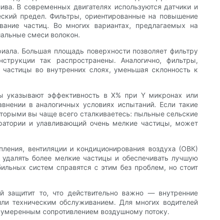
лива. В современных двигателях используются датчики и
еский предел. Фильтры, ориентированные на повышение
вание частиц. Во многих вариантах, предлагаемых на
иальные смеси волокон.
иала. Большая площадь поверхности позволяет фильтру
струкции так распространены. Аналогично, фильтры,
 частицы во внутренних слоях, уменьшая склонность к
ры указывают эффективность в X% при Y микронах или
авнении в аналогичных условиях испытаний. Если такие
которыми вы чаще всего сталкиваетесь: пыльные сельские
оратории и улавливающий очень мелкие частицы, может
пления, вентиляции и кондиционирования воздуха (ОВК)
 удалять более мелкие частицы и обеспечивать лучшую
бильных систем справятся с этим без проблем, но стоит
 защитит то, что действительно важно — внутренние
или техническим обслуживанием. Для многих водителей
с умеренным сопротивлением воздушному потоку.