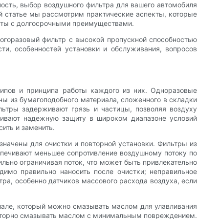
ость, выбор воздушного фильтра для вашего автомобиля
ой статье мы рассмотрим практические аспекты, которые
раты с долгосрочными преимуществами.
ногоразовый фильтр с высокой пропускной способностью
сти, особенностей установки и обслуживания, вопросов
ипов и принципа работы каждого из них. Одноразовые
ы из бумагоподобного материала, сложенного в складки
льтры задерживают грязь и частицы, позволяя воздуху
ечивают надежную защиту в широком диапазоне условий
сить и заменить.
значены для очистки и повторной установки. Фильтры из
печивают меньшее сопротивление воздушному потоку по
ьно ограничивая поток, что может быть привлекательно
димо правильно наносить после очистки; неправильное
ра, особенно датчиков массового расхода воздуха, если
иале, который можно смазывать маслом для улавливания
повторно смазывать маслом с минимальным повреждением.