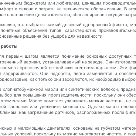
раниченным бюджетом или любителем, ценящим производительн
омфорт в салоне и затраты на техническое обслуживание. В эт
ное соотношение цены и качества, сбалансировав текущие зат
азмышляя, что выбрать: самый дешевый одноразовый фильтр, м
понятные объяснения типов, характеристик производительно
снованные решения без ущерба для надежности.
х работы
ля первым шагом является понимание основных доступных т
аненный вариант, устанавливаемый на заводе. Они изготовлен
ваемого проволочной сеткой или жестким каркасом. Эти фи
ия задерживаются. Они недороги, легко заменяются и обесп
 одноразовые: как только они засоряются, их необходимо выбро
 хлопчатобумажной марли или синтетических волокон, предна
ыбор для повышения производительности, поскольку они обес
ементами. Масло помогает улавливать мелкие частицы, не сил
ьной заслонки или увеличить мощность. Однако масло необхо
блемам, как загрязнение датчиков, расположенных после фильт
жных и маломощных двигателях, основаны на губчатом матер
пыльных условий, поскольку их можно многократно чистить и 