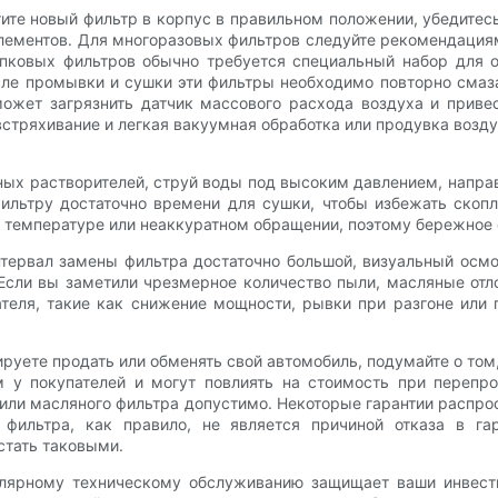
те новый фильтр в корпус в правильном положении, убедитесь
ментов. Для многоразовых фильтров следуйте рекомендациям
опковых фильтров обычно требуется специальный набор для 
осле промывки и сушки эти фильтры необходимо повторно сма
ожет загрязнить датчик массового расхода воздуха и приве
стряхивание и легкая вакуумная обработка или продувка возд
ных растворителей, струй воды под высоким давлением, напр
ильтру достаточно времени для сушки, чтобы избежать скопл
 температуре или неаккуратном обращении, поэтому бережное
тервал замены фильтра достаточно большой, визуальный осмо
 Если вы заметили чрезмерное количество пыли, масляные от
теля, такие как снижение мощности, рывки при разгоне или 
уете продать или обменять свой автомобиль, подумайте о том
 у покупателей и могут повлиять на стоимость при перепро
го или масляного фильтра допустимо. Некоторые гарантии расп
о фильтра, как правило, не является причиной отказа в га
стать таковыми.
улярному техническому обслуживанию защищает ваши инвести