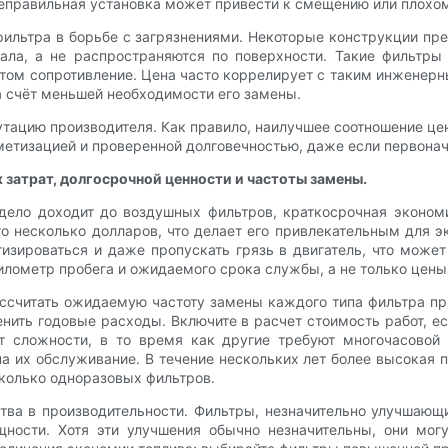
еправильная установка может привести к смещению или плохо
льтра в борьбе с загрязнениями. Некоторые конструкции пр
ала, а не распространяются по поверхности. Такие фильтры
этом сопротивление. Цена часто коррелирует с таким инженер
а счёт меньшей необходимости его замены.
путацию производителя. Как правило, наилучшее соотношение ц
етизацией и проверенной долговечностью, даже если первона
затрат, долгосрочной ценности и частоты замены.
дело доходит до воздушных фильтров, краткосрочная эконом
 несколько долларов, что делает его привлекательным для 
тизироваться и даже пропускать грязь в двигатель, что може
илометр пробега и ожидаемого срока службы, а не только цены
считать ожидаемую частоту замены каждого типа фильтра пр
енить годовые расходы. Включите в расчет стоимость работ, е
т сложности, в то время как другие требуют многочасовой 
 на их обслуживание. В течение нескольких лет более высокая
есколько одноразовых фильтров.
а в производительности. Фильтры, незначительно улучшающи
ности. Хотя эти улучшения обычно незначительны, они мог