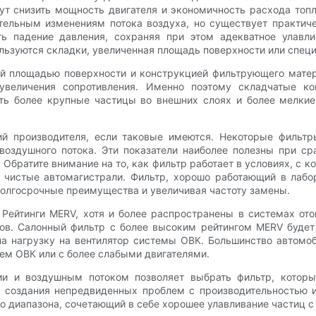
ут снизить мощность двигателя и экономичность расхода топ
ительным изменениям потока воздуха, но существует практич
ть падение давления, сохраняя при этом адекватное улавли
льзуются складки, увеличенная площадь поверхности или спец
 площадью поверхности и конструкцией фильтрующего матер
увеличения сопротивления. Именно поэтому складчатые кон
ть более крупные частицы во внешних слоях и более мелкие
ий производителя, если таковые имеются. Некоторые фильт
воздушного потока. Эти показатели наиболее полезны при ср
Обратите внимание на то, как фильтр работает в условиях, с 
ли чистые автомагистрали. Фильтр, хорошо работающий в лаб
 долгосрочные преимущества и увеличивая частоту замены.
 Рейтинги MERV, хотя и более распространены в системах ото
ров. Салонный фильтр с более высоким рейтингом MERV будет
на нагрузку на вентилятор системы ОВК. Большинство автомо
ем ОВК или с более слабыми двигателями.
и и воздушным потоком позволяет выбрать фильтр, который
 создания непредвиденных проблем с производительностью 
о диапазона, сочетающий в себе хорошее улавливание частиц 