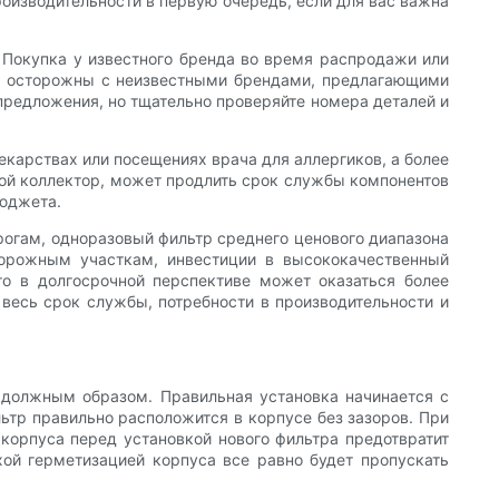
оизводительности в первую очередь, если для вас важна
 Покупка у известного бренда во время распродажи или
ьте осторожны с неизвестными брендами, предлагающими
предложения, но тщательно проверяйте номера деталей и
екарствах или посещениях врача для аллергиков, а более
ной коллектор, может продлить срок службы компонентов
бюджета.
орогам, одноразовый фильтр среднего ценового диапазона
дорожным участкам, инвестиции в высококачественный
о в долгосрочной перспективе может оказаться более
весь срок службы, потребности в производительности и
 должным образом. Правильная установка начинается с
льтр правильно расположится в корпусе без зазоров. При
 корпуса перед установкой нового фильтра предотвратит
хой герметизацией корпуса все равно будет пропускать