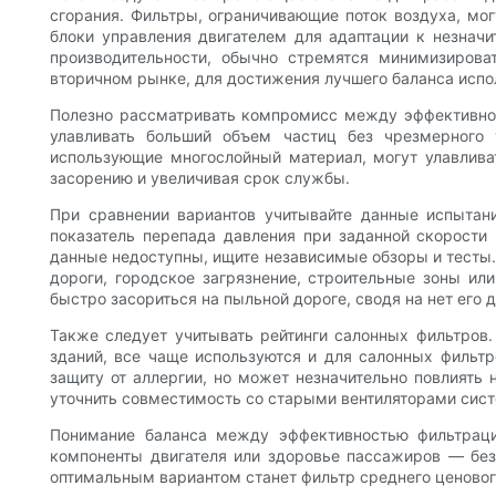
сгорания. Фильтры, ограничивающие поток воздуха, мог
блоки управления двигателем для адаптации к незнач
производительности, обычно стремятся минимизирова
вторичном рынке, для достижения лучшего баланса испо
Полезно рассматривать компромисс между эффективной
улавливать больший объем частиц без чрезмерного 
использующие многослойный материал, могут улавлива
засорению и увеличивая срок службы.
При сравнении вариантов учитывайте данные испытан
показатель перепада давления при заданной скорости 
данные недоступны, ищите независимые обзоры и тесты. 
дороги, городское загрязнение, строительные зоны и
быстро засориться на пыльной дороге, сводя на нет его
Также следует учитывать рейтинги салонных фильтров.
зданий, все чаще используются и для салонных фильт
защиту от аллергии, но может незначительно повлиять 
уточнить совместимость со старыми вентиляторами сист
Понимание баланса между эффективностью фильтраци
компоненты двигателя или здоровье пассажиров — без
оптимальным вариантом станет фильтр среднего ценовог