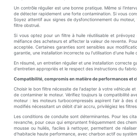
Un contrôle régulier est une bonne pratique. Même si l'interva
de détecter rapidement une forte contamination. Si vous co
Soyez attentif aux signes de dysfonctionnement du moteur, 
filtre obstrué.
Si vous optez pour un filtre à huile réutilisable et prévoyez
méfiance des acheteurs et affecter la valeur de revente. Pour l
acceptée. Certaines garanties sont sensibles aux modificatio
garantie, une installation incorrecte ou l'utilisation d'une huil
En résumé, un entretien régulier et une installation correcte ga
d'entretien appropriés et le respect des instructions du fabric
Compatibilité, compromis en matière de performances et ch
Choisir le bon filtre nécessite de l'adapter à votre véhicule et à
de contaminer le moteur. Vérifiez toujours la compatibilité 
moteur : les moteurs turbocompressés aspirent l'air à des d
modifiés nécessitant un débit d'air accru, privilégiez les filt
Les conditions de conduite sont déterminantes. Pour les citad
revanche, pour ceux qui empruntent fréquemment des chemins n
mousse ou huilés, faciles à nettoyer, permettent de réaliser
d'habitacle haute performance, avec charbon actif ou système 