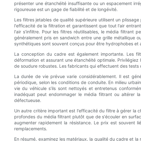
présenter une étanchéité insuffisante ou un espacement irrégul
rigoureuse est un gage de fiabilité et de longévité.
Les filtres jetables de qualité supérieure utilisent un plissa
l'efficacité de la filtration et garantissent que tout l'air entran
l'air s'infiltre. Pour les filtres réutilisables, le média fil
généralement pris en sandwich entre une grille métallique ou 
synthétiques sont souvent conçus pour être hydrophobes et ass
La conception du cadre est également importante. Les fil
déformation et assurant une étanchéité optimale. Privilégiez l
de soudure robustes. Les fabricants qui effectuent des tests 
La durée de vie prévue varie considérablement. Il est gé
périodique, selon les conditions de conduite. En milieu urbain,
vie du véhicule s’ils sont nettoyés et entretenus conform
inadéquat peut endommager le média filtrant ou altérer la
défectueuse.
Un autre critère important est l'efficacité du filtre à gérer 
profondes du média filtrant plutôt que de s'écouler en surfac
augmenter rapidement la résistance. Le prix est souvent l
remplacements.
En résumé, examinez les matériaux, la qualité du cadre et la 