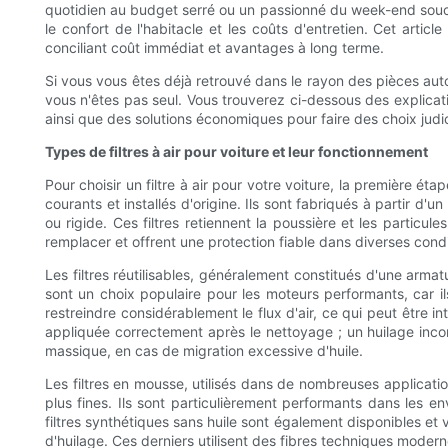
quotidien au budget serré ou un passionné du week-end soucie
le confort de l'habitacle et les coûts d'entretien. Cet articl
conciliant coût immédiat et avantages à long terme.
Si vous vous êtes déjà retrouvé dans le rayon des pièces automo
vous n'êtes pas seul. Vous trouverez ci-dessous des explication
ainsi que des solutions économiques pour faire des choix judic
Types de filtres à air pour voiture et leur fonctionnement
Pour choisir un filtre à air pour votre voiture, la première ét
courants et installés d'origine. Ils sont fabriqués à partir d
ou rigide. Ces filtres retiennent la poussière et les particule
remplacer et offrent une protection fiable dans diverses condit
Les filtres réutilisables, généralement constitués d'une arma
sont un choix populaire pour les moteurs performants, car ils 
restreindre considérablement le flux d'air, ce qui peut être i
appliquée correctement après le nettoyage ; un huilage inco
massique, en cas de migration excessive d'huile.
Les filtres en mousse, utilisés dans de nombreuses application
plus fines. Ils sont particulièrement performants dans les 
filtres synthétiques sans huile sont également disponibles et 
d'huilage. Ces derniers utilisent des fibres techniques modernes 