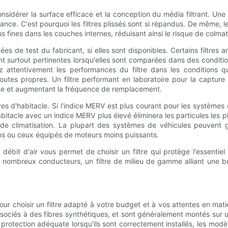
idérer la surface efficace et la conception du média filtrant. Une 
ce. C'est pourquoi les filtres plissés sont si répandus. De même, les
us fines dans les couches internes, réduisant ainsi le risque de colma
 de test du fabricant, si elles sont disponibles. Certains filtres
 surtout pertinentes lorsqu'elles sont comparées dans des condition
z attentivement les performances du filtre dans les conditions
outes propres. Un filtre performant en laboratoire pour la capture
rme et augmentant la fréquence de remplacement.
ltres d'habitacle. Si l'indice MERV est plus courant pour les systèmes 
'habitacle avec un indice MERV plus élevé éliminera les particules les pl
de climatisation. La plupart des systèmes de véhicules peuvent gé
iens ou ceux équipés de moteurs moins puissants.
et débit d'air vous permet de choisir un filtre qui protège l'essen
ombreux conducteurs, un filtre de milieu de gamme alliant une bonn
pour choisir un filtre adapté à votre budget et à vos attentes en mat
iés à des fibres synthétiques, et sont généralement montés sur un
 protection adéquate lorsqu'ils sont correctement installés, les mo