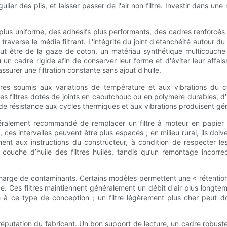
ier des plis, et laisser passer de l'air non filtré. Investir dans u
ge plus uniforme, des adhésifs plus performants, des cadres renforcé
t traverse le média filtrant. L'intégrité du joint d'étanchéité autour du 
trant peut être de la gaze de coton, un matériau synthétique multicou
un cadre rigide afin de conserver leur forme et d'éviter leur affai
urer une filtration constante sans ajout d'huile.
tres soumis aux variations de température et aux vibrations du c
es filtres dotés de joints en caoutchouc ou en polymère durables, d'
de résistance aux cycles thermiques et aux vibrations produisent gén
néralement recommandé de remplacer un filtre à moteur en papier 
 ces intervalles peuvent être plus espacés ; en milieu rural, ils doiven
ément aux instructions du constructeur, à condition de respecter
 couche d’huile des filtres huilés, tandis qu’un remontage incorr
la charge de contaminants. Certains modèles permettent une « rétenti
e. Ces filtres maintiennent généralement un débit d'air plus longte
ié à ce type de conception ; un filtre légèrement plus cher peut 
réputation du fabricant. Un bon support de lecture, un cadre robust