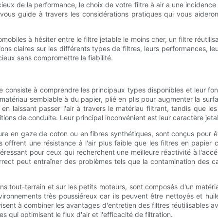
ux de la performance, le choix de votre filtre à air a une incidence
e vous guide à travers les considérations pratiques qui vous aideront à
biles à hésiter entre le filtre jetable le moins cher, un filtre réutili
s claires sur les différents types de filtres, leurs performances, leur
ieux sans compromettre la fiabilité.
ape consiste à comprendre les principaux types disponibles et leur fon
'un matériau semblable à du papier, plié en plis pour augmenter la sur
s en laissant passer l'air à travers le matériau filtrant, tandis que 
ions de conduite. Leur principal inconvénient est leur caractère jetabl
ture en gaze de coton ou en fibres synthétiques, sont conçus pour êtr
offrent une résistance à l'air plus faible que les filtres en papier cl
ntéressant pour ceux qui recherchent une meilleure réactivité à l'acc
rrect peut entraîner des problèmes tels que la contamination des ca
s tout-terrain et sur les petits moteurs, sont composés d'un matéria
environnements très poussiéreux car ils peuvent être nettoyés et 
visent à combiner les avantages d'entretien des filtres réutilisables 
qui optimisent le flux d'air et l'efficacité de filtration.