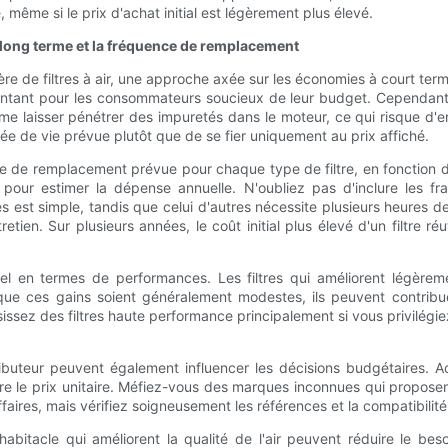
, même si le prix d'achat initial est légèrement plus élevé.
r à long terme et la fréquence de remplacement
re de filtres à air, une approche axée sur les économies à court terme 
entant pour les consommateurs soucieux de leur budget. Cependant
e laisser pénétrer des impuretés dans le moteur, ce qui risque d'en
urée de vie prévue plutôt que de se fier uniquement au prix affiché.
e de remplacement prévue pour chaque type de filtre, en fonction de 
our estimer la dépense annuelle. N'oubliez pas d'inclure les fra
s est simple, tandis que celui d'autres nécessite plusieurs heures de
ien. Sur plusieurs années, le coût initial plus élevé d'un filtre r
l en termes de performances. Les filtres qui améliorent légèreme
ue ces gains soient généralement modestes, ils peuvent contribue
sez des filtres haute performance principalement si vous privilégiez 
ributeur peuvent également influencer les décisions budgétaires. 
uire le prix unitaire. Méfiez-vous des marques inconnues qui propose
aires, mais vérifiez soigneusement les références et la compatibilité
habitacle qui améliorent la qualité de l'air peuvent réduire le b