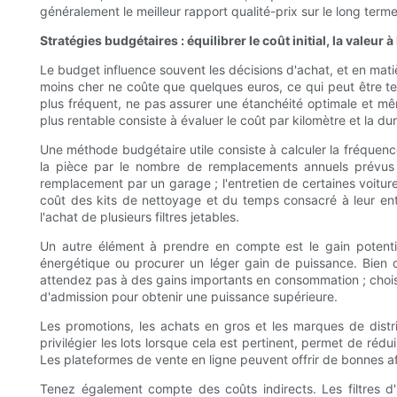
généralement le meilleur rapport qualité-prix sur le long terme
Stratégies budgétaires : équilibrer le coût initial, la valeu
Le budget influence souvent les décisions d'achat, et en matiè
moins cher ne coûte que quelques euros, ce qui peut être t
plus fréquent, ne pas assurer une étanchéité optimale et mêm
plus rentable consiste à évaluer le coût par kilomètre et la d
Une méthode budgétaire utile consiste à calculer la fréquenc
la pièce par le nombre de remplacements annuels prévus p
remplacement par un garage ; l'entretien de certaines voiture
coût des kits de nettoyage et du temps consacré à leur entret
l'achat de plusieurs filtres jetables.
Un autre élément à prendre en compte est le gain potentie
énergétique ou procurer un léger gain de puissance. Bien q
attendez pas à des gains importants en consommation ; choisis
d'admission pour obtenir une puissance supérieure.
Les promotions, les achats en gros et les marques de dist
privilégier les lots lorsque cela est pertinent, permet de réd
Les plateformes de vente en ligne peuvent offrir de bonnes aff
Tenez également compte des coûts indirects. Les filtres d'