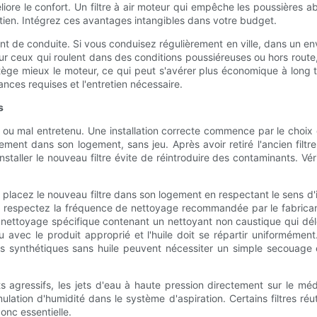
éliore le confort. Un filtre à air moteur qui empêche les poussières 
tien. Intégrez ces avantages intangibles dans votre budget.
ent de conduite. Si vous conduisez régulièrement en ville, dans un e
ceux qui roulent dans des conditions poussiéreuses ou hors route, inv
tège mieux le moteur, ce qui peut s'avérer plus économique à long 
ances requises et l'entretien nécessaire.
s
tallé ou mal entretenu. Une installation correcte commence par le choix
ctement dans son logement, sans jeu. Après avoir retiré l'ancien filt
staller le nouveau filtre évite de réintroduire des contaminants. Vérifi
 : placez le nouveau filtre dans son logement en respectant le sens d'ins
bles, respectez la fréquence de nettoyage recommandée par le fabrica
e nettoyage spécifique contenant un nettoyant non caustique qui dé
u avec le produit approprié et l'huile doit se répartir uniformémen
es synthétiques sans huile peuvent nécessiter un simple secouage
nts agressifs, les jets d'eau à haute pression directement sur le méd
lation d'humidité dans le système d'aspiration. Certains filtres 
onc essentielle.