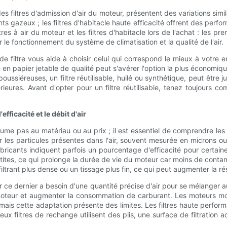
des filtres d'admission d'air du moteur, présentent des variations simila
nts gazeux ; les filtres d'habitacle haute efficacité offrent des per
filtres à air du moteur et les filtres d'habitacle lors de l'achat : le
le fonctionnement du système de climatisation et la qualité de l'air.
 filtre vous aide à choisir celui qui correspond le mieux à votre 
tre en papier jetable de qualité peut s'avérer l'option la plus économi
ussiéreuses, un filtre réutilisable, huilé ou synthétique, peut être j
ieures. Avant d'opter pour un filtre réutilisable, tenez toujours 
fficacité et le débit d'air
ume pas au matériau ou au prix ; il est essentiel de comprendre les ind
liminer les particules présentes dans l'air, souvent mesurée en micro
s fabricants indiquent parfois un pourcentage d'efficacité pour certain
tites, ce qui prolonge la durée de vie du moteur car moins de cont
 filtrant plus dense ou un tissage plus fin, ce qui peut augmenter la 
r ce dernier a besoin d'une quantité précise d'air pour se mélanger a
du moteur et augmenter la consommation de carburant. Les moteurs 
mais cette adaptation présente des limites. Les filtres haute perfo
ux filtres de rechange utilisent des plis, une surface de filtration