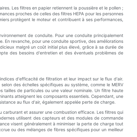
ires. Les filtres en papier retiennent la poussière et le pollen ;
formances proches de celles des filtres HEPA pour les personnes
s premiers protègent le moteur et contribuent à ses performances,
environnement de conduite. Pour une conduite principalement
que. En revanche, pour une conduite sportive, des améliorations
udicieux malgré un coût initial plus élevé, grâce à sa durée de
compte des besoins d'entretien et des éventuels problèmes de
ices d'efficacité de filtration et leur impact sur le flux d'air.
ns ou selon des échelles spécifiques au système, comme le MERV
es tailles de particules ou une valeur nominale. Un filtre haute
aminants atteignent les composants essentiels. Cependant, une
résistance au flux d'air, également appelée perte de charge.
u carburant et assurer une combustion efficace. Les filtres qui
modernes utilisent des capteurs et des modules de commande
rmance visent généralement à minimiser la perte de charge tout
 accrue ou des mélanges de fibres spécifiques pour un meilleur