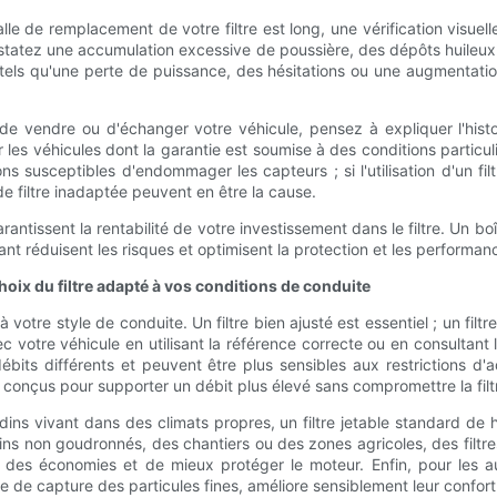
lle de remplacement de votre filtre est long, une vérification visuell
nstatez une accumulation excessive de poussière, des dépôts huileu
tels qu'une perte de puissance, des hésitations ou une augmentati
 de vendre ou d'échanger votre véhicule, pensez à expliquer l'histor
es véhicules dont la garantie est soumise à des conditions particulière
ns susceptibles d'endommager les capteurs ; si l'utilisation d'un fi
e de filtre inadaptée peuvent en être la cause.
rantissent la rentabilité de votre investissement dans le filtre. Un boî
ant réduisent les risques et optimisent la protection et les performan
oix du filtre adapté à vos conditions de conduite
 votre style de conduite. Un filtre bien ajusté est essentiel ; un filtre
avec votre véhicule en utilisant la référence correcte ou en consul
ébits différents et peuvent être plus sensibles aux restrictions 
res conçus pour supporter un débit plus élevé sans compromettre la filt
ins vivant dans des climats propres, un filtre jetable standard de ha
on goudronnés, des chantiers ou des zones agricoles, des filtres jet
 des économies et de mieux protéger le moteur. Enfin, pour les auto
de capture des particules fines, améliore sensiblement leur confort 