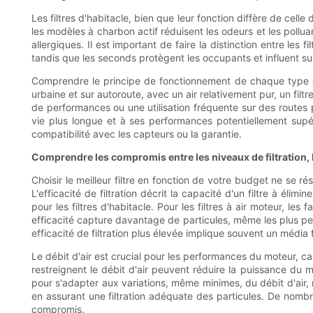
Les filtres d'habitacle, bien que leur fonction diffère de celle 
les modèles à charbon actif réduisent les odeurs et les pollua
allergiques. Il est important de faire la distinction entre les 
tandis que les seconds protègent les occupants et influent sur 
Comprendre le principe de fonctionnement de chaque type de
urbaine et sur autoroute, avec un air relativement pur, un fil
de performances ou une utilisation fréquente sur des routes po
vie plus longue et à ses performances potentiellement supér
compatibilité avec les capteurs ou la garantie.
Comprendre les compromis entre les niveaux de filtration, l'e
Choisir le meilleur filtre en fonction de votre budget ne se rés
L'efficacité de filtration décrit la capacité d'un filtre à é
pour les filtres d'habitacle. Pour les filtres à air moteur, le
efficacité capture davantage de particules, même les plus pe
efficacité de filtration plus élevée implique souvent un média
Le débit d'air est crucial pour les performances du moteur, ca
restreignent le débit d'air peuvent réduire la puissance 
pour s'adapter aux variations, même minimes, du débit d'air, 
en assurant une filtration adéquate des particules. De nombre
compromis.