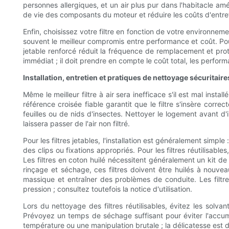
personnes allergiques, et un air plus pur dans l'habitacle am
de vie des composants du moteur et réduire les coûts d'entre
Enfin, choisissez votre filtre en fonction de votre environnem
souvent le meilleur compromis entre performance et coût. Pour 
jetable renforcé réduit la fréquence de remplacement et pro
immédiat ; il doit prendre en compte le coût total, les perform
Installation, entretien et pratiques de nettoyage sécuritaire
Même le meilleur filtre à air sera inefficace s'il est mal ins
référence croisée fiable garantit que le filtre s'insère corre
feuilles ou de nids d'insectes. Nettoyer le logement avant d'in
laissera passer de l'air non filtré.
Pour les filtres jetables, l'installation est généralement simple
des clips ou fixations appropriés. Pour les filtres réutilisa
Les filtres en coton huilé nécessitent généralement un kit d
rinçage et séchage, ces filtres doivent être huilés à nouvea
massique et entraîner des problèmes de conduite. Les filtr
pression ; consultez toutefois la notice d'utilisation.
Lors du nettoyage des filtres réutilisables, évitez les solva
Prévoyez un temps de séchage suffisant pour éviter l'accumu
température ou une manipulation brutale ; la délicatesse est d