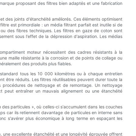
ne marque proposant des filtres bien adaptés et une fabrication
s et des joints d'étanchéité améliorés. Ces éléments optimisent
filtre est primordiale : un média filtrant parfait est inutile si de
che ou des fibres techniques. Les filtres en gaze de coton sont
ssement sous l'effet de la dépression d'aspiration. Les médias
ompartiment moteur nécessitent des cadres résistants à la
une maille résistante à la corrosion et de points de collage ou
éralement des produits plus fiables.
standard tous les 10 000 kilomètres ou à chaque entretien
t être réduits. Les filtres réutilisables peuvent durer toute la
 les procédures de nettoyage et de remontage. Un nettoyage
ect peut entraîner un mauvais alignement ou une étanchéité
on des particules », où celles-ci s'accumulent dans les couches
mps car ils retiennent davantage de particules en interne sans
donc s'avérer plus économique à long terme en espaçant les
e, une excellente étanchéité et une longévité éprouvée offrent