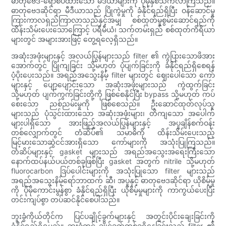
ဓာတုဗေဒ-ရောစပ်ထားသော မီဒီယာများကို ပိုမိုနှစ်သက်လာကြသည်။
ဓာတုဗေဒဆိုင်ရာ မီဒီယာသည် ပြိုကွဲမှုကို ခံနိုင်ရည်ရှိပြီး ဝန်ဆောင်မှု
ကြားကာလရှည်ကြာလာသည်နှင့်အမျှ စစ်ထုတ်မှုစွမ်းဆောင်ရည်ကို
ထိန်းသိမ်းပေးသောကြောင့် ပရီမီယံ၊ သက်တမ်းရှည် စစ်ထုတ်ကိရိယာ
များတွင် အများအားဖြင့် တွေ့ရလေ့ရှိသည်။
အဆုံးအဖုံးများနှင့် အလယ်ပြွန်များသည် filter ၏ ကွဲပြားသောဖိအား
အောက်တွင် ပြိုကျခြင်း သို့မဟုတ် ပုံပျက်ခြင်းကို ခံနိုင်ရည်ရှိစေရန်
ပံ့ပိုးပေးသည်။ အရည်အသွေးနိမ့် filter များတွင် ဈေးပေါသော ကော်
များနှင့် ပျော့ပျောင်းသော အဆုံးအဖုံးများသည် ကွဲထွက်ခြင်း
သို့မဟုတ် ပျက်ကွက်ခြင်းတို့ကို ဖြစ်စေနိုင်ပြီး bypass သို့မဟုတ် ကပ်
စေးသော ညစ်ညမ်းမှုကို ဖြစ်စေသည်။ ဦးဆောင်ထုတ်လုပ်သူ
များသည် ပုံသွင်းထားသော အဆုံးအဖုံးများ၊ တိကျသော အပေါက်
များပါရှိသော အားဖြည့်အလယ်ပြွန်များနှင့် အပူချိန်စက်ဝန်း
တစ်လျှောက်တွင် တံဆိပ်၏ သမာဓိကို ထိန်းသိမ်းပေးသည့်
မြင့်မားသောဆွဲငင်အားရှိသော ကော်များကို အသုံးပြုကြသည်။
တံဆိပ်များနှင့် gasket များသည် အရည်အသွေးအရေးကြီးသော
နောက်ထပ်နယ်ပယ်တစ်ခုဖြစ်ပြီး gasket အတွက် nitrile သို့မဟုတ်
fluorocarbon ဒြပ်ပေါင်းများကို အသုံးပြုသော filter များသည်
အရည်အသွေးနိမ့်ရော်ဘာထက် ဆီ၊ အပူနှင့် ဓာတုဗေဒဆိုင်ရာ ယိုစိမ့်မှု
ကို ပိုမိုကောင်းမွန်စွာ ခံနိုင်ရည်ရှိပြီး ယိုစိမ့်မှုများကို ကာကွယ်ပေးပြီး
တင်းကျပ်စွာ တပ်ဆင်နိုင်စေပါသည်။
ဘူးခွံကိုယ်တိုင်က ပြင်ပချိုင့်ခွက်များနှင့် အတွင်းပိုင်းချေးခြင်းကို
ခံနိုင်ရည်ရှိရမည်။ ဘူးခွံတွင် ချိုင့်ခွက်တစ်ခုရှိနေခြင်းသည် filter ၏