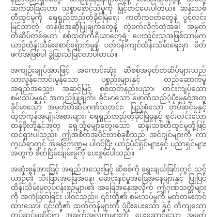
ဆက်ဆံခြင်းဟာ သစ္စာစောင့်သိမှုကို မြှင့်တင်ပေးပါတယ်။ ဆန်းသစ်
တီထွင်မှုကို ရေရှည်တည်တံ့ခိုင်မြဲရေး ကတိကဝတ်တွေနဲ့ ပွင့်လင်း
မြင်သာတဲ့ တန်ဖိုးအဆိုပြုချက်တွေနဲ့ တွဲဖက်လိုက်တဲ့အခါ အမှတ်
တံဆိပ်တစ်ခုဟာ စစ်ထုတ်ကိရိယာတွေရဲ့ ပေးသွင်းသူအဖြစ်သာမက
ယာဉ်ထိန်းသိမ်းစောင့်ရှောက်မှုနဲ့ ပတ်ဝန်းကျင်ထိန်းသိမ်းရေးမှာ မိတ်
ဖက်အဖြစ်ပါ ခွဲခြားသိမြင်လာပါတယ်။
အကျဉ်းချုပ်အားဖြင့် အကောင်းဆုံး ဆီစစ်အမှတ်တံဆိပ်များသည်
သာလွန်ကောင်းမွန်သော ပစ္စည်းများနှင့် တည်ဆောက်မှု
အရည်အသွေး၊ အဆင့်မြင့် စစ်ထုတ်နည်းပညာ၊ တင်းကျပ်သော
စမ်းသပ်မှုနှင့် အတည်ပြုချက်၊ ခိုင်မာသော ဖောက်သည်ပံ့ပိုးမှုနှင့်အတူ
ခိုင်မာသော အမှတ်တံဆိပ်ဂုဏ်သတင်း၊ ပြည့်စုံသော တပ်ဆင်မှုနှင့်
ထုတ်ကုန်အမျိုးအစားများ၊ ရေရှည်တည်တံ့ခိုင်မြဲမှုနှင့် ရှင်းလင်းသော
တန်ဖိုးတို့နှင့်အတူ ရှေ့သို့မျှော်တွေးသော ဆန်းသစ်တီထွင်မှုတို့ဖြင့်
ထင်ရှားပါသည်။ ဤအစိတ်အပိုင်းတစ်ခုစီသည် အင်ဂျင်များကို ကာ
ကွယ်ရာတွင် အခန်းကဏ္ဍမှ ပါဝင်ပြီး ယာဉ်ပိုင်ရှင်များနှင့် ပညာရှင်များ
အတွက် စိတ်ငြိမ်းချမ်းမှုကို ပေးစွမ်းပါသည်။
အဆုံးစွန်အားဖြင့် အရည်အသွေးမြင့် ဆီစစ်ကို ရွေးချယ်ခြင်းတွင် သင့်
ယာဉ်၏ သီးခြားအခြေအနေ၊ မောင်းနှင်မှုအခြေအနေများနှင့် ပြုပြင်
ထိန်းသိမ်းမှုလုပ်ငန်းစဉ်များ၏ အခြေအနေအလိုက် ဤဂုဏ်သတ္တိများ
ကို အကဲဖြတ်ခြင်း ပါဝင်သည်။ ၎င်းတို့၏ စမ်းသပ်မှုကို မှတ်တမ်းတင်
ထားသော၊ ၎င်းတို့၏ ထုတ်ကုန်များကို ပံ့ပိုးပေးသော နှင့် တိကျသော
တပ်ဆင်မှုဆိုင်ရာ အချက်အလက်များကို ပေးဆောင်သော အမှတ်