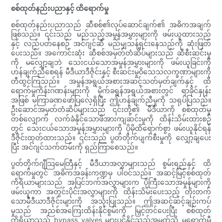
စစ်ထုတ်နည်းပညာနှင့် ထိရောက်မှု
စစ်ထုတ်နည်းပညာသည် ဆီစစ်၏လုပ်ဆောင်ချက်၏ အဓိကအချက်
ဖြစ်သည်။ ၎င်းသည် မည်သည့်အမှုန်အမွှားများကို ဖမ်းယူထားသည်
နှင့် လည်ပတ်နေစဉ် အင်ဂျင်ဆီ မည်မျှသန့်ရှင်းနေသည်ကို ဆုံးဖြတ်
ပေးသည်။ အကောင်းဆုံး ဆီစစ်အမှတ်တံဆိပ်များသည် ဆီစီးဆင်းမှု
ကို မလျှော့ချဘဲ သေးငယ်သောအမှုန်အမွှားများကို ဖမ်းယူခြင်းကို
ဟန်ချက်ညီစေရန် မီဒီယာဒီဇိုင်းနှင့် စီးဆင်းမှုဝိသေသလက္ခဏာများကို
တီထွင်ကြသည်။ အမှုန်အရွယ်အစားအဆင့်သတ်မှတ်ချက်နှင့် ထိ
ရောက်မှုကိန်းဂဏန်းများကို မိုက်ခရွန်အရွယ်အစားတွင် ရာခိုင်နှုန်း
အဖြစ် မကြာခဏဖော်ပြလေ့ရှိပြီး ဤဟန်ချက်ညီမှုကို သရုပ်ပြသည်။
ဦးဆောင်အမှတ်တံဆိပ်များသည် ၎င်းတို့၏ မီဒီယာကို စစ်ထုတ်မှု
တစ်လျှောက် လက်ခံနိုင်သောဖိအားကျဆင်းမှုကို ထိန်းသိမ်းထားစဉ်
တွင် သေးငယ်သောအမှုန်အမွှားများကို ပိုမိုထိရောက်စွာ ဖမ်းယူနိုင်ရန်
ဒီဇိုင်းထုတ်ထားသည်။ ၎င်းသည် ပွတ်တိုက်ပျက်စီးမှုကို လျှော့ချပေး
ပြီး အင်ဂျင်သက်တမ်းကို ရှည်ကြာစေသည်။
ပွတ်တိုက်ဂျီသြမေတြီနှင့် မီဒီယာအလွှာများသည် စွမ်းရည်နှင့် ထိ
ရောက်မှုတွင် အဓိကအခန်းကဏ္ဍမှ ပါဝင်သည်။ အဆင့်မြင့်စစ်ထုတ်
ကိရိယာများသည် အပြင်ဘက်အလွှာများက ပိုကြီးသောအမှုန်များကို
ဖမ်းယူကာ အတွင်းပိုင်းအလွှာများကို ထိန်းသိမ်းပေးသည့် တိုးတက်
သောမီဒီယာဒီဇိုင်းများကို အသုံးပြုသည်။ ဤအဆင့်ဆင့်ချဉ်းကပ်
မှုသည် အညစ်အကြေးထိန်းနိုင်စွမ်းကို မြှင့်တင်ပေးပြီး စစ်ထုတ်
ကိရိယာသည် bypass valves များပွင့်နိုင်သည့်အမှတ်သို့ မရောက်မီ