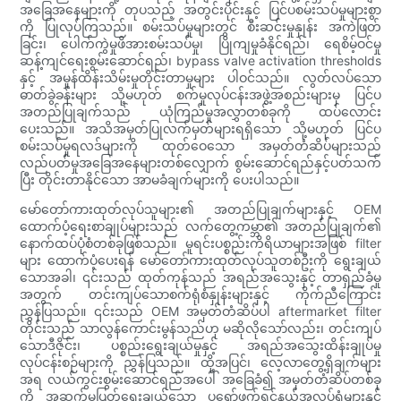
အခြေအနေများကို တုပသည့် အတွင်းပိုင်းနှင့် ပြင်ပစမ်းသပ်မှုများစွာ
ကို ပြုလုပ်ကြသည်။ စမ်းသပ်မှုများတွင် စီးဆင်းမှုနှုန်း အကဲဖြတ်
ခြင်း၊ ပေါက်ကွဲမှုဖိအားစမ်းသပ်မှု၊ ပြိုကျမှုခံနိုင်ရည်၊ ရေစိမ့်ဝင်မှု
ဆန့်ကျင်ရေးစွမ်းဆောင်ရည်၊ bypass valve activation thresholds
နှင့် အမှုန်ထိန်းသိမ်းမှုတိုင်းတာမှုများ ပါဝင်သည်။ လွတ်လပ်သော
ဓာတ်ခွဲခန်းများ သို့မဟုတ် စက်မှုလုပ်ငန်းအဖွဲ့အစည်းများမှ ပြင်ပ
အတည်ပြုချက်သည် ယုံကြည်မှုအလွှာတစ်ခုကို ထပ်လောင်း
ပေးသည်။ အသိအမှတ်ပြုလက်မှတ်များရရှိသော သို့မဟုတ် ပြင်ပ
စမ်းသပ်မှုရလဒ်များကို ထုတ်ဝေသော အမှတ်တံဆိပ်များသည်
လည်ပတ်မှုအခြေအနေများတစ်လျှောက် စွမ်းဆောင်ရည်နှင့်ပတ်သက်
ပြီး တိုင်းတာနိုင်သော အာမခံချက်များကို ပေးပါသည်။
မော်တော်ကားထုတ်လုပ်သူများ၏ အတည်ပြုချက်များနှင့် OEM
ထောက်ပံ့ရေးစာချုပ်များသည် လက်တွေ့ကမ္ဘာ၏ အတည်ပြုချက်၏
နောက်ထပ်ပုံစံတစ်ခုဖြစ်သည်။ မူရင်းပစ္စည်းကိရိယာများအဖြစ် filter
များ ထောက်ပံ့ပေးရန် မော်တော်ကားထုတ်လုပ်သူတစ်ဦးကို ရွေးချယ်
သောအခါ၊ ၎င်းသည် ထုတ်ကုန်သည် အရည်အသွေးနှင့် တာရှည်ခံမှု
အတွက် တင်းကျပ်သောစက်ရုံစံနှုန်းများနှင့် ကိုက်ညီကြောင်း
ညွှန်ပြသည်။ ၎င်းသည် OEM အမှတ်တံဆိပ်ပါ aftermarket filter
တိုင်းသည် သာလွန်ကောင်းမွန်သည်ဟု မဆိုလိုသော်လည်း၊ တင်းကျပ်
သောဒီဇိုင်း၊ ပစ္စည်းရွေးချယ်မှုနှင့် အရည်အသွေးထိန်းချုပ်မှု
လုပ်ငန်းစဉ်များကို ညွှန်ပြသည်။ ထို့အပြင်၊ လေ့လာတွေ့ရှိချက်များ
အရ လယ်ကွင်းစွမ်းဆောင်ရည်အပေါ် အခြေခံ၍ အမှတ်တံဆိပ်တစ်ခု
ကို အဆက်မပြတ်ရွေးချယ်သော ပရော်ဖက်ရှင်နယ်အလုပ်ရုံများနှင့်