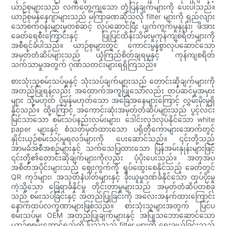
ယာဉ်စုများသည် လက်တွေ့ကျသော တုံ့ပြန်ချက်များကို ပေးပါသည်။
ယာဉ်စုမန်နေဂျာများသည် မကြာခဏဆိုသလို filter များကို ရှည်လျား
သောစက်ဝန်းများမှတစ်ဆင့် လုပ်ဆောင်ပြီး ပျက်ကွက်မှုနှုန်း၊ ဖိအား
ခေတ်ရေစီးကြောင်းနှင့် ပြုပြင်ထိန်းသိမ်းမှုကုန်ကျစရိတ်များကို
အစီရင်ခံပါသည်။ ယာဉ်စုများတွင် ကောင်းမွန်စွာလုပ်ဆောင်သော
အမှတ်တံဆိပ်များသည် ယုံကြည်စိတ်ချရမှုနှင့် ကုန်ကျစရိတ်
သက်သာမှုအတွက် ဂုဏ်သတင်းများရရှိကြသည်။
စားသုံးသူစမ်းသပ်မှုနှင့် သုံးသပ်ချက်များသည် တောင်းဆိုချက်များကို
အတည်ပြုရန်လည်း အထောက်အကူပြုသော်လည်း တပ်ဆင်မှုအမှား
များ သို့မဟုတ် ပုံမှန်မဟုတ်သော အခြေအနေများကြောင့် လွှမ်းမိုးမှုရှိ
နိုင်သည်။ ထို့ကြောင့် အကောင်းဆုံးအမှတ်တံဆိပ်များသည် ပွင့်လင်း
မြင်သာသော စမ်းသပ်နည်းလမ်းများ၊ ဒေါင်းလုဒ်လုပ်နိုင်သော white
paper များနှင့် စံသတ်မှတ်ထားသော ပရိုတိုကောများအောက်တွင်
နှိုင်းယှဉ်စမ်းသပ်မှုရလဒ်များကို ပေးဆောင်သည်။ ၎င်းတို့သည်
အာမခံအစီအစဉ်များနှင့် သက်သေပြထားသော ပြန်အမ်းနှုန်းများဖြင့်
၎င်းတို့၏တောင်းဆိုချက်များကိုလည်း ပံ့ပိုးပေးသည်။ အတုအပ
အစိတ်အပိုင်းများသည် ဈေးကွက်ကို ရှုပ်ထွေးစေနိုင်သည့် ခေတ်တွင်
QR ကုဒ်များ၊ အသုတ်နံပါတ်များနှင့် ခိုးယူမှုဒဏ်ခံနိုင်သော ထုပ်ပိုးမှု
ကဲ့သို့သော ခြေရာခံနိုင်မှု တိုင်းတာမှုများသည် အမှတ်တံဆိပ်တစ်ခု
သည် စမ်းသပ်ခြင်းနှင့် အတည်ပြုခြင်းကို အလေးအနက်ထားကြောင်း
နောက်ထပ်လက္ခဏာများဖြစ်သည်။ စားသုံးသူများအတွက် ပြင်ပ
စမ်းသပ်မှု၊ OEM အတည်ပြုချက်များနှင့် အပြုသဘောဆောင်သော
ယာဉ်စုစွမ်းဆောင်ရည်ကို ပြသသည့် filter များကို ရွေးချယ်ခြင်းသည်