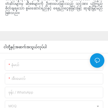
တံဆိပ်များမှ ဆီစစ်များကို ဦးစားပေးခြင်းသည် သင့်အား ယုံကြည်
စိတ်ချရသော စွမ်းဆောင်ရည်နှင့် ရေရှည်ငွေစုခြင်းဖြင့် ဆုချီးမြှင့်မည်
ဖြစ်သည်။
ငါတို့နှင့်အဆက်အသွယ်လုပ်ပါ
နံမယ်
အီးမေးလ်
ဖုန်း / WhatsApp
MOQ