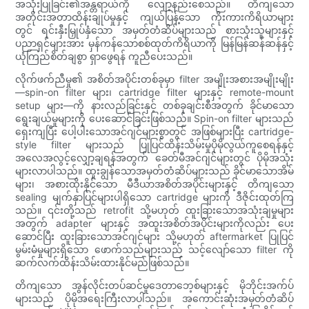
အသုံးပြုခြင်း၏အန္တရာယ်ကို လျော့နည်းစေသည်။ တိကျသော
အတိုင်းအတာထိန်းချုပ်မှုနှင့် ကျယ်ပြန့်သော ကိုးကားကိရိယာများ
တွင် ရင်းနှီးမြှုပ်နှံသော အမှတ်တံဆိပ်များသည် စားသုံးသူများနှင့်
ပညာရှင်များအား မှန်ကန်သောစစ်ထုတ်ကိရိယာကို မြန်မြန်ဆန်ဆန်နှင့်
ယုံကြည်စိတ်ချစွာ ရှာဖွေရန် ကူညီပေးသည်။
လိုက်ဖက်ညီမှု၏ အစိတ်အပိုင်းတစ်ခုမှာ filter အမျိုးအစားအမျိုးမျိုး
—spin-on filter များ၊ cartridge filter များနှင့် remote-mount
setup များ—ကို နားလည်ခြင်းနှင့် တစ်ခုချင်းစီအတွက် ခိုင်မာသော
ရွေးချယ်မှုများကို ပေးဆောင်ခြင်းဖြစ်သည်။ Spin-on filter များသည်
ရှေးကျပြီး ပေါ့ပါးသောအင်ဂျင်များစွာတွင် အဖြစ်များပြီး cartridge-
style filter များသည် ပြုပြင်ထိန်းသိမ်းမှုပိုမိုလွယ်ကူစေရန်နှင့်
အလေအလွင့်လျှော့ချရန်အတွက် ခေတ်မီအင်ဂျင်များတွင် ပိုမိုအသုံး
များလာပါသည်။ ထူးချွန်သောအမှတ်တံဆိပ်များသည် ခိုင်မာသောအိမ်
များ၊ အစားထိုးနိုင်သော မီဒီယာအစိတ်အပိုင်းများနှင့် တိကျသော
sealing မျက်နှာပြင်များပါရှိသော cartridge များကို ဒီဇိုင်းထုတ်ကြ
သည်။ ၎င်းတို့သည် retrofit သို့မဟုတ် ထူးခြားသောအသုံးချမှုများ
အတွက် adapter များနှင့် အထူးအစိတ်အပိုင်းများကိုလည်း ပေး
ဆောင်ပြီး ထူးခြားသောအင်ဂျင်များ သို့မဟုတ် aftermarket ပြုပြင်
မွမ်းမံမှုများရှိသော ဖောက်သည်များသည် သင့်လျော်သော filter ကို
ဆက်လက်ထိန်းသိမ်းထားနိုင်မည်ဖြစ်သည်။
တိကျသော အွန်လိုင်းတပ်ဆင်မှုဒေတာဘေ့စ်များနှင့် မိုဘိုင်းအက်ပ်
များသည် ပိုမိုအရေးကြီးလာပါသည်။ အကောင်းဆုံးအမှတ်တံဆိပ်