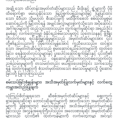
အချို့သော ထိပ်တန်းအမှတ်တံဆိပ်များသည် မီးခိုးနှင့် ရွှံ့များကို ပိုမို
ထိရောက်စွာ ဖမ်းယူနိုင်သော ဖြည့်စွက်ပစ္စည်းများဖြင့် ပြုပြင်ထား
သော မီဒီယာ သို့မဟုတ် စီးဆင်းမှုကို မထိခိုက်စေဘဲ စစ်ထုတ်မှုစွမ်း
ဆောင်ရည်ကို မြှင့်တင်ရန် အမျှင်အလွှာများစွာကဲ့သို့သော အပိုဆောင်း
အင်္ဂါရပ်များကို ထည့်သွင်းထားသည်။ တွက်ချက်မှုဆိုင်ရာ အရည်ဒိုင်း
နမစ်နှင့် လက်တွေ့ကမ္ဘာ ခံနိုင်ရည်စမ်းသပ်မှုတွင် သုတေသနနှင့် ဖွံ့ဖြိုး
တိုးတက်ရေး ရင်းနှီးမြှုပ်နှံမှုများသည် အမှတ်တံဆိပ်များအား ၎င်း
တို့၏နည်းပညာကို ပိုမိုကောင်းမွန်အောင် ကူညီပေးသည်။ ထင်ရှား
သော အမှတ်တံဆိပ်များသည် စွမ်းဆောင်ရည်ဒေတာများကို ထုတ်ဝေ
ခြင်း၊ ရေနံထုတ်လုပ်သူများနှင့် ပူးပေါင်းဆောင်ရွက်ခြင်းနှင့် ၎င်းတို့၏
စစ်ထုတ်ကိရိယာများသည် ဝန်ဆောင်မှုကြားကာလတစ်လျှောက်လုံး
ညစ်ညမ်းမှုများကို တသမတ်တည်း ဖယ်ရှားပေးကြောင်း သက်သေပြ
ရန် ထုတ်ကုန်များကို စံသတ်မှတ်ထားသော စမ်းသပ်မှုများသို့ ပို့ဆောင်
ခြင်းတို့ ပြုလုပ်ကြသည်။
စမ်းသပ်ခြင်းစံနှုန်းများ၊ အသိအမှတ်ပြုလက်မှတ်များနှင့် လက်တွေ့
ကမ္ဘာအတည်ပြုချက်
ယုံကြည်စိတ်ချရသော ဆီစစ်အမှတ်တံဆိပ်များနှင့် ဈေးကွက်
ရှာဖွေရေးဆိုင်ရာ တောင်းဆိုချက်များကို အားကိုးသော အမှတ်တံဆိပ်
များကို ခွဲခြားရာတွင် စမ်းသပ်ခြင်းနှင့် အသိအမှတ်ပြုလက်မှတ်ရရှိ
ခြင်းသည် အလွန်အရေးကြီးပါသည်။ အလေးစားရဆုံး အမှတ်တံဆိပ်
များသည် ၎င်းတို့၏ ထုတ်ကုန်များကို လက်တွေ့ကမ္ဘာ အင်ဂျင်