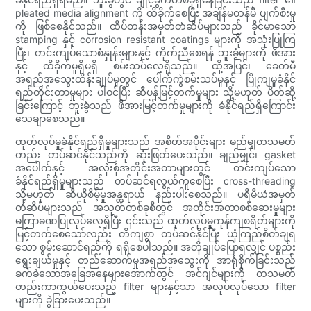
pleated media alignment ကို ထိခိုက်စေပြီး အချိန်မတန်မီ ပျက်စီးမှု
ကို ဖြစ်စေနိုင်သည်။ ထိပ်တန်းအမှတ်တံဆိပ်များသည် ခိုင်မာသော
stamping နှင့် corrosion resistant coatings များကို အသုံးပြုကြ
ပြီး၊ တင်းကျပ်သောစံနှုန်းများနှင့် ကိုက်ညီစေရန် ဘူးခွံများကို ဖိအား
နှင့် ထိခိုက်မှုရှိမရှိ စမ်းသပ်လေ့ရှိသည်။ ထို့အပြင်၊ ခေတ်မီ
အရည်အသွေးထိန်းချုပ်မှုတွင် ပေါက်ကွဲစမ်းသပ်မှုနှင့် ပြိုကျမှုခံနိုင်
ရည်တိုင်းတာမှုများ ပါဝင်ပြီး ဆီပန့်မြင့်တက်မှုများ သို့မဟုတ် ပိတ်ဆို့
ခြင်းကြောင့် ဘူးခွံသည် ဖိအားမြင့်တက်မှုများကို ခံနိုင်ရည်ရှိကြောင်း
သေချာစေသည်။
ထုတ်လုပ်မှုခံနိုင်ရည်ရှိမှုများသည် အစိတ်အပိုင်းများ မည်မျှတသမတ်
တည်း တပ်ဆင်နိုင်သည်ကို ဆုံးဖြတ်ပေးသည်။ ချည်မျှင်၊ gasket
အပေါက်နှင့် အလုံးစုံအတိုင်းအတာများတွင် တင်းကျပ်သော
ခံနိုင်ရည်ရှိမှုများသည် တပ်ဆင်ရလွယ်ကူစေပြီး cross-threading
သို့မဟုတ် ဆီယိုစိမ့်မှုအန္တရာယ် နည်းပါးစေသည်။ ပရီမီယံအမှတ်
တံဆိပ်များသည် အသုတ်တစ်ခုစီတွင် အတိုင်းအတာစစ်ဆေးမှုများ
မကြာခဏပြုလုပ်လေ့ရှိပြီး ၎င်းသည် ထုတ်လုပ်မှုကုန်ကျစရိတ်များကို
မြင့်တက်စေသော်လည်း တိကျစွာ တပ်ဆင်နိုင်ပြီး ယုံကြည်စိတ်ချရ
သော စွမ်းဆောင်ရည်ကို ရရှိစေပါသည်။ အတိုချုပ်ပြောရလျှင် ပစ္စည်း
ရွေးချယ်မှုနှင့် တည်ဆောက်မှုအရည်အသွေးကို အာရုံစိုက်ခြင်းသည်
ခက်ခဲသောအခြေအနေများအောက်တွင် အင်ဂျင်များကို တသမတ်
တည်းကာကွယ်ပေးသည့် filter များနှင့်သာ အလုပ်လုပ်သော filter
များကို ခွဲခြားပေးသည်။