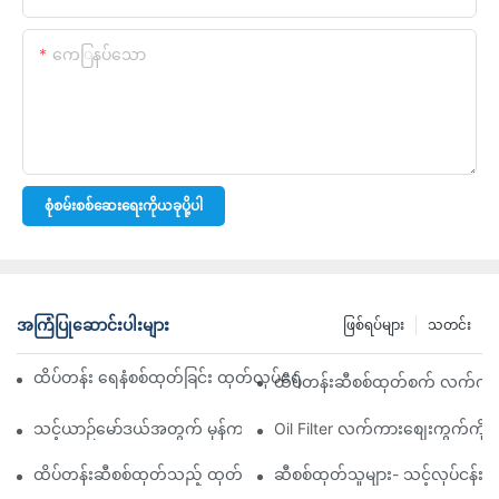
ကေြနပ်သော
စုံစမ်းစစ်ဆေးရေးကိုယခုပို့ပါ
အကြံပြုဆောင်းပါးများ
ဖြစ်ရပ်များ
သတင်း
ထိပ်တန်း ရေနံစစ်ထုတ်ခြင်း ထုတ်လုပ်ရေးကုမ္ပဏီများ- ပြည့်စုံသော ခြုံင
ထိပ်တန်းဆီစစ်ထုတ်စက် လက်ကားဖ
သင့်ယာဉ်မော်ဒယ်အတွက် မှန်ကန်သော ဆီစစ်ထုတ်စက်ကို ရွေးချယ်ခြင်း
Oil Filter လက်ကားစျေးကွက်ကို လမ
ထိပ်တန်းဆီစစ်ထုတ်သည့် ထုတ်လုပ်သူများနှင့် ၎င်းတို့၏ ဆန်းသစ်တီ
ဆီစစ်ထုတ်သူများ- သင့်လုပ်ငန်း