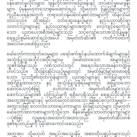
ဝန်ဆောင်မှုလိုင်းများ၊ အွန်လိုင်းစကားပြောခန်းနှင့် တပ်ဆင်မှုမေးခွန်း
များ၊ ပုံမှန်မဟုတ်သောစွမ်းဆောင်ရည် သို့မဟုတ် ပြန်ပို့ခြင်းများကို
ကူညီပေးရန်အတွက် တရားဝင်ဝန်ဆောင်မှုစင်တာများကို ထိန်းသိမ်း
ထားသည်။ ထို့အပြင်၊ ဝဘ်ဆွေးနွေးပွဲများ၊ နည်းပညာဆိုင်ရာ
သတင်းလွှာများနှင့် နည်းပညာရှင်များအတွက် လေ့ကျင့်ရေးကဲ့သို့
သော ပညာပေးအစီအစဉ်များသည် သင့်လျော်သောအသုံးပြုမှုနှင့်
ရေရှည်စွမ်းဆောင်ရည်အပေါ် အမှတ်တံဆိပ်၏ ကတိကဝတ်ကို
အလေးပေးဖော်ပြသည်။
မော်တော်ကားထုတ်ဝေမှုများ၊ ပရော်ဖက်ရှင်နယ်ထောက်ခံချက်များနှင့်
အသုံးပြုသူအသိုင်းအဝိုင်းများမှ ပုံဖော်ထားသော အများပြည်
သူ၏အမြင်သည် ဂုဏ်သတင်းတွင် အရေးပါသောအခန်းကဏ္ဍမှ
ပါဝင်သည်။ သီးခြားနှိုင်းယှဉ်မှုများတွင် အမှတ်မြင့်မြင့်မားမားရရှိ
သော၊ ၎င်းတို့၏ထုတ်ကုန်များကို ပညာရှင်များနှင့် စက်ပြင်များက
အကြံပြုထားသော၊ နှင့် အသုံးပြုသူဖိုရမ်များတွင် အပြုသဘော
ဆောင်သောပုံစံဖြင့် ပေါ်လာသော အမှတ်တံဆိပ်များသည်
ဖောက်သည်များ၏ ယုံကြည်မှုကို ရရှိလေ့ရှိသည်။ ရေရှည်ပိုင်ဆိုင်မှု
အတွေ့အကြုံများနှင့် မှတ်တမ်းတင်ထားသော ဖြစ်ရပ်လေ့လာမှုများ—
အထူးသဖြင့် လေးလံသောထရပ်ကားများ၊ မိုင်မြင့်ယာဉ်များ သို့မဟုတ်
မော်တော်အားကစားများကဲ့သို့သော စိန်ခေါ်မှုရှိသောပတ်ဝန်းကျင်များ
—ပုံစံဖြင့် လူမှုရေးအထောက်အထားသည် အမှတ်တံဆိပ်တစ်
ခု၏ရပ်တည်မှုကို ပိုမိုအားကောင်းစေသည်။
အတုအပ သို့မဟုတ် အရည်အသွေးနိမ့် အစားထိုးပစ္စည်းများသည်