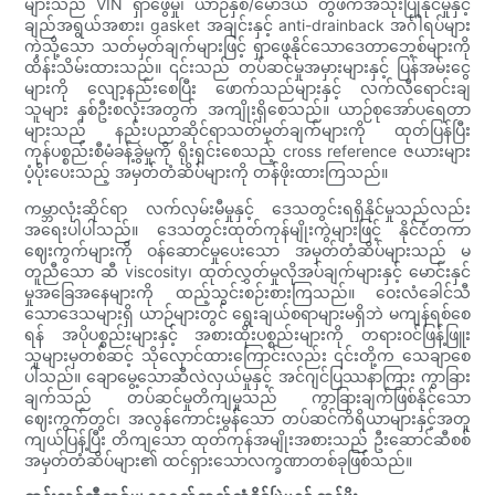
များသည် VIN ရှာဖွေမှု၊ ယာဉ်နှစ်/မော်ဒယ် တွဲဖက်အသုံးပြုနိုင်မှုနှင့်
ချည်အရွယ်အစား၊ gasket အချင်းနှင့် anti-drainback အင်္ဂါရပ်များ
ကဲ့သို့သော သတ်မှတ်ချက်များဖြင့် ရှာဖွေနိုင်သောဒေတာဘေ့စ်များကို
ထိန်းသိမ်းထားသည်။ ၎င်းသည် တပ်ဆင်မှုအမှားများနှင့် ပြန်အမ်းငွေ
များကို လျော့နည်းစေပြီး ဖောက်သည်များနှင့် လက်လီရောင်းချ
သူများ နှစ်ဦးစလုံးအတွက် အကျိုးရှိစေသည်။ ယာဉ်စုအော်ပရေတာ
များသည် နည်းပညာဆိုင်ရာသတ်မှတ်ချက်များကို ထုတ်ပြန်ပြီး
ကုန်ပစ္စည်းစီမံခန့်ခွဲမှုကို ရိုးရှင်းစေသည့် cross reference ဇယားများ
ပံ့ပိုးပေးသည့် အမှတ်တံဆိပ်များကို တန်ဖိုးထားကြသည်။
ကမ္ဘာလုံးဆိုင်ရာ လက်လှမ်းမီမှုနှင့် ဒေသတွင်းရရှိနိုင်မှုသည်လည်း
အရေးပါပါသည်။ ဒေသတွင်းထုတ်ကုန်မျိုးကွဲများဖြင့် နိုင်ငံတကာ
ဈေးကွက်များကို ဝန်ဆောင်မှုပေးသော အမှတ်တံဆိပ်များသည် မ
တူညီသော ဆီ viscosity၊ ထုတ်လွှတ်မှုလိုအပ်ချက်များနှင့် မောင်းနှင်
မှုအခြေအနေများကို ထည့်သွင်းစဉ်းစားကြသည်။ ဝေးလံခေါင်သီ
သောဒေသများရှိ ယာဉ်များတွင် ရွေးချယ်စရာများမရှိဘဲ မကျန်ရစ်စေ
ရန် အပိုပစ္စည်းများနှင့် အစားထိုးပစ္စည်းများကို တရားဝင်ဖြန့်ဖြူး
သူများမှတစ်ဆင့် သိုလှောင်ထားကြောင်းလည်း ၎င်းတို့က သေချာစေ
ပါသည်။ ချောမွေ့သောဆီလဲလှယ်မှုနှင့် အင်ဂျင်ပြဿနာကြား ကွာခြား
ချက်သည် တပ်ဆင်မှုတိကျမှုသည် ကွာခြားချက်ဖြစ်နိုင်သော
ဈေးကွက်တွင်၊ အလွန်ကောင်းမွန်သော တပ်ဆင်ကိရိယာများနှင့်အတူ
ကျယ်ပြန့်ပြီး တိကျသော ထုတ်ကုန်အမျိုးအစားသည် ဦးဆောင်ဆီစစ်
အမှတ်တံဆိပ်များ၏ ထင်ရှားသောလက္ခဏာတစ်ခုဖြစ်သည်။