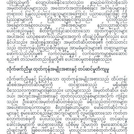
ယုံကြည်မှုကို လျော့ပါးစေနိုင်သော်လည်း၊ နာမည်ကောင်းရှိသော
အမှတ်တံဆိပ်များသည် အထောက်အထားစိစစ်ခြင်း အင်္ဂါရပ်များနှင့်
တရားဝင် ပြန်လည်ရောင်းချသူများအကြောင်း ပညာပေးခြင်းဖြင့် ဤ
ပြဿနာများကို ကြိုတင်ဖြေရှင်းကြသည်။ ၎င်းတို့သည်
အမြောက်အမြားဝယ်ယူမှု အစီအစဉ်များ၊ နည်းပညာဆိုင်ရာ
ပေါင်းစည်းမှုနှင့် စိတ်ကြိုက်ပြင်ဆင်ထားသော ထုတ်ကုန်လိုင်းများ
အပါအဝင် ယာဉ်စုဖောက်သည်များအတွက် တိုးချဲ့ပံ့ပိုးမှုကိုလည်း ပေး
နိုင်ပါသည်။ အဆုံးစွန်အားဖြင့်၊ အမှတ်တံဆိပ်တစ်ခု၏ ဂုဏ်သတင်း
သည် ထုတ်ကုန်ယုံကြည်စိတ်ချရမှု၊ အာမခံမူဝါဒများ၏ တရားမျှတမှု၊
ဖောက်သည်ပံ့ပိုးမှု၏ လက်လှမ်းမီမှုနှင့် လက်တွေ့ကမ္ဘာစွမ်းဆောင်
ရည်၏ တသမတ်တည်းရှိမှုတို့၏ ပေါင်းစပ်မှုတစ်ခုဖြစ်သည်။
လိုက်ဖက်ညီမှု၊ ထုတ်ကုန်အမျိုးအစားနှင့် တပ်ဆင်မှုတိကျမှု
လိုက်ဖက်ညီမှုနှင့် ပြည့်စုံသော ထုတ်ကုန်အမျိုးအစားသည် ထိပ်တန်း
ဆီစစ်အမှတ်တံဆိပ်များကို ထင်ရှားစေသည့် မရှိမဖြစ်
ဝိသေသလက္ခဏာများဖြစ်သည်။ ယာဉ်များသည် အမှတ်တံဆိပ်၊ မော်
ဒယ်၊ အင်ဂျင်အမျိုးအစားနှင့် ထုတ်လုပ်သည့်နှစ်များအလိုက် ကွဲပြား
သည်။ ဦးဆောင်အမှတ်တံဆိပ်တစ်ခုသည် ခရီးသည်တင်ကားများ၊
အပေါ့စားထရပ်ကားများ၊ စီးပွားဖြစ်ယာဉ်များ၊ မော်တော်ဆိုင်ကယ်
များနှင့် စွမ်းဆောင်ရည်မြင့်အင်ဂျင်များကို လွှမ်းခြုံထားသော ကတ်တ
လောက်တစ်ခုကို ပေးပါသည်။ တပ်ဆင်မှုတိကျမှုသည် တပ်ဆင်မှု
ခေါင်းခဲမှုများကို ဖယ်ရှားပေးပြီး ယိုစိမ့်မှု သို့မဟုတ် စွမ်းဆောင်ရည်
ညံ့ဖျင်းမှုကို ဖြစ်ပေါ်စေနိုင်သည့် မှားယွင်းသောစစ်ထုတ်ကိရိယာကို