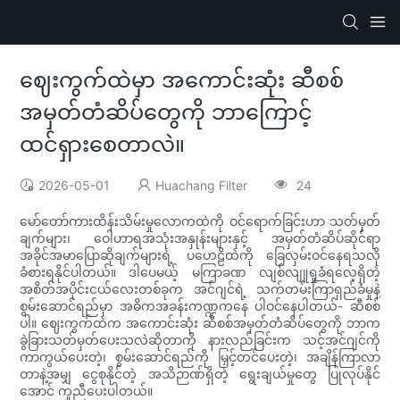
ဈေးကွက်ထဲမှာ အကောင်းဆုံး ဆီစစ်
အမှတ်တံဆိပ်တွေကို ဘာကြောင့်
ထင်ရှားစေတာလဲ။
2026-05-01
Huachang Filter
24
မော်တော်ကားထိန်းသိမ်းမှုလောကထဲကို ဝင်ရောက်ခြင်းဟာ သတ်မှတ်
ချက်များ၊ ဝေါဟာရအသုံးအနှုန်းများနှင့် အမှတ်တံဆိပ်ဆိုင်ရာ
အခိုင်အမာပြောဆိုချက်များရဲ့ ပဟေဠိထဲကို ခြေလှမ်းဝင်နေရသလို
ခံစားရနိုင်ပါတယ်။ ဒါပေမယ့် မကြာခဏ လျစ်လျူရှုခံရလေ့ရှိတဲ့
အစိတ်အပိုင်းငယ်လေးတစ်ခုက အင်ဂျင်ရဲ့ သက်တမ်းကြာရှည်ခံမှုနဲ့
စွမ်းဆောင်ရည်မှာ အဓိကအခန်းကဏ္ဍကနေ ပါဝင်နေပါတယ်- ဆီစစ်
ပါ။ ဈေးကွက်ထဲက အကောင်းဆုံး ဆီစစ်အမှတ်တံဆိပ်တွေကို ဘာက
ခွဲခြားသတ်မှတ်ပေးသလဲဆိုတာကို နားလည်ခြင်းက သင့်အင်ဂျင်ကို
ကာကွယ်ပေးတဲ့၊ စွမ်းဆောင်ရည်ကို မြှင့်တင်ပေးတဲ့၊ အချိန်ကြာလာ
တာနဲ့အမျှ ငွေစုနိုင်တဲ့ အသိဉာဏ်ရှိတဲ့ ရွေးချယ်မှုတွေ ပြုလုပ်နိုင်
အောင် ကူညီပေးပါတယ်။