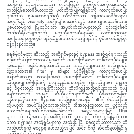
အချိန်ကို တိုးချဲ့ပေးသည်။ တစ်ပြေးညီ ပွတ်တိုက်အကွာအဝေးနှင့်
တည်ငြိမ်သောမီဒီယာသည် ပွတ်တိုက်ပြိုကျခြင်းကို ကာကွယ်ပေးပြီး
၎င်းသည် စွမ်းဆောင်ရည်ကို သိသိသာသာ ကျဆင်းစေနိုင်သည်။
အပူချိန်နှင့် viscosity အမျိုးမျိုးအောက်တွင် တင်းကျပ်သောစီးဆင်း
မှုစမ်းသပ်မှုကို ပြုလုပ်သော အမှတ်တံဆိပ်များသည် ၎င်းတို့၏စစ်
ထုတ်ကိရိယာများသည် မတူညီသောဆီများနှင့် လက်တွေ့ကမ္ဘာ
အခြေအနေများတွင် မည်သို့စွမ်းဆောင်ရည်ရှိမည်ကို ပိုမိုကောင်းမွန်စွာ
ခန့်မှန်းနိုင်သည်။
ရေစိမ့်ဝင်မှုတားဆီးသည့် အဆို့ရှင်များနှင့် bypass အဆို့ရှင်များသည်
စဉ်ဆက်မပြတ်ကာကွယ်မှုအတွက် အရေးကြီးသော အစိတ်အပိုင်းများ
ဖြစ်သည်။ ရေစိမ့်ဝင်မှုတားဆီးသည့် အဆို့ရှင်များသည် အင်ဂျင်ရပ်
သွားသောအခါ filter မှ ဆီများ ယိုစိမ့်ခြင်းမှ ကာကွယ်ပေးပြီး
ခြောက်သွေ့စွာ စတင်ခြင်းနှင့် အရေးကြီးသော အစိတ်အပိုင်းများ
ယိုယွင်းပျက်စီးခြင်းကို လျော့နည်းစေသည်။ ဤအဆို့ရှင်၏ ပစ္စည်း
နှင့် ဒီဇိုင်းသည် အရေးကြီးသည်။ ဆီလီကွန်အဆို့ရှင်များသည် ပုံမှန်
ရော်ဘာထက် အပူနှင့် ဆီယိုယွင်းပျက်စီးမှုကို ပိုမိုကောင်းမွန်စွာ
ခံနိုင်ရည်ရှိသည်။ Bypass အဆို့ရှင်များသည် filter ပိတ်ဆို့ခြင်း
သို့မဟုတ် အပူချိန်နိမ့်သောအခါတွင် ဆီအလွန်ထူလာပါက ပွင့်သည့်
ဘေးကင်းရေးအင်္ဂါရပ်တစ်ခုဖြစ်သည်။ အရည်အသွေးမြင့် filter
များသည် လိုအပ်သည့်အခါတွင်သာ ပွင့်သည့် တိကျစွာချိန်ညှိထား
သော bypass အဆို့ရှင်များကို အသုံးပြုပြီး စစ်ထုတ်မထားသော ဆီ
လည်ပတ်မှုကို လျှော့ချပေးသည့်အပြင် အင်ဂျင်ကို ဆီငတ်မွတ်ခြင်းမှ
ကာကွယ်ပေးသည်။