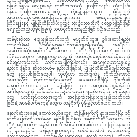
စွန့်ပစ်ပစ္စည်း လျှော့ချရန် ကတိကဝတ်ကို ပြသကြသည်။ ထို့အပြင်၊
ဝန်ဆောင်မှုကြားကာလများကို တိုးချဲ့ရန်အတွက် မီဒီယာကို
အကောင်းဆုံးဖြစ်အောင်ပြုလုပ်ခြင်းသည် စစ်ထုတ်စွန့်ပစ်ခြင်း
ကြိမ်နှုန်းနှင့် ပြုပြင်ထိန်းသိမ်းမှုတွင် သုံးစွဲသောဆီကို လျှော့ချခြင်းဖြင့်
ရေရှည်တည်တံ့ခိုင်မြဲမှုကို သွယ်ဝိုက်သောနည်းဖြင့် ပံ့ပိုးပေးသည်။
တန်ဖိုးဆိုတာ ဈေးနှုန်းသက်သက် မဟုတ်ပါဘူး။ စွမ်းဆောင်ရည်၊
တာရှည်ခံမှုနဲ့ ပိုင်ဆိုင်မှုစုစုပေါင်းကုန်ကျစရိတ်တို့ရဲ့ အချိုးပါ။
အကောင်းဆုံးအမှတ်တံဆိပ်တွေဟာ သူတို့ရဲ့ကိရိယာတွေနဲ့ စစ်ထုတ်
ကိရိယာတွေက ရေရှည်ချွေတာမှုကို ဘယ်လိုပေးစွမ်းတယ်ဆိုတာကို
ရှင်းရှင်းလင်းလင်း သက်သေပြကြပါတယ်။ အင်ဂျင်ဟောင်းနွမ်းမှု
နည်းပါးခြင်း၊ ဆီလဲလှယ်မှု နည်းပါးခြင်းနဲ့ ပြုပြင်ထိန်းသိမ်းမှုပြဿနာ
တွေ နည်းပါးခြင်းတွေပါ။ သူတို့ဟာ ဘတ်ဂျက်နဲ့ ကိုက်ညီအောင်
အဆင့်လိုက် ထုတ်ကုန်လိုင်းတွေကို ပေးဆောင်နိုင်ပြီး ၎င်းတို့၏
အောက်တန်းစားတွေမှာ မရှိမဖြစ် အကာအကွယ်ပေးစွမ်းနိုင်တဲ့
အင်္ဂါရပ်တွေကို ထိန်းသိမ်းထားနိုင်ပါတယ်။ ရာသီအလိုက် ပရိုမိုးရှင်း
တွေ၊ ယာဉ်အုပ်စုတွေအတွက် အမြောက်အမြားဈေးနှုန်းသတ်မှတ်
ခြင်းနဲ့ အာမခံပက်ကေ့ချ်တွေက တန်ဖိုးကို ပိုမိုမြှင့်တင်ပေးပါတယ်။
နောက်ဆုံးအနေနဲ့ ဖောက်သည်တွေရဲ့ တုံ့ပြန်ချက်ကို နားထောင်ပြီး စဉ်
ဆက်မပြတ်တိုးတက်မှုမှာ ရင်းနှီးမြှုပ်နှံတဲ့ အမှတ်တံဆိပ်တွေဟာ သူ
တို့ရဲ့ ဈေးကွက်အနေအထားကို အားကောင်းစေပါတယ်။ ပြဿနာတွေ
ကို နားလည်ပြီး ဖြေရှင်းချက်တွေကို ထပ်ခါတလဲလဲ လုပ်ဆောင်ဖို့
နည်းပညာရှင်တွေ၊ ယာဉ်စုမန်နေဂျာတွေနဲ့ စားသုံးသူတွေနဲ့ ထိတွေ့