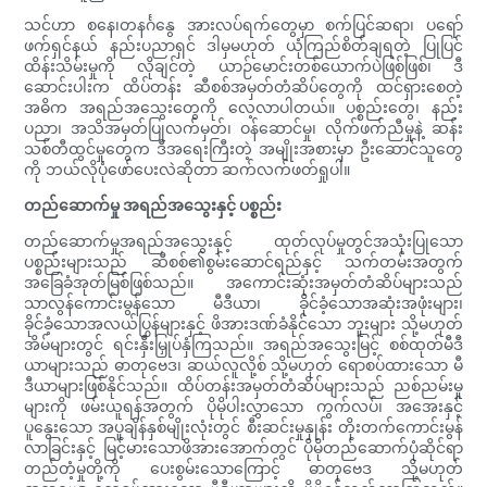
သင်ဟာ စနေ၊တနင်္ဂနွေ အားလပ်ရက်တွေမှာ စက်ပြင်ဆရာ၊ ပရော်
ဖက်ရှင်နယ် နည်းပညာရှင် ဒါမှမဟုတ် ယုံကြည်စိတ်ချရတဲ့ ပြုပြင်
ထိန်းသိမ်းမှုကို လိုချင်တဲ့ ယာဉ်မောင်းတစ်ယောက်ပဲဖြစ်ဖြစ်၊ ဒီ
ဆောင်းပါးက ထိပ်တန်း ဆီစစ်အမှတ်တံဆိပ်တွေကို ထင်ရှားစေတဲ့
အဓိက အရည်အသွေးတွေကို လေ့လာပါတယ်။ ပစ္စည်းတွေ၊ နည်း
ပညာ၊ အသိအမှတ်ပြုလက်မှတ်၊ ဝန်ဆောင်မှု၊ လိုက်ဖက်ညီမှုနဲ့ ဆန်း
သစ်တီထွင်မှုတွေက ဒီအရေးကြီးတဲ့ အမျိုးအစားမှာ ဦးဆောင်သူတွေ
ကို ဘယ်လိုပုံဖော်ပေးလဲဆိုတာ ဆက်လက်ဖတ်ရှုပါ။
တည်ဆောက်မှု အရည်အသွေးနှင့် ပစ္စည်း
တည်ဆောက်မှုအရည်အသွေးနှင့် ထုတ်လုပ်မှုတွင်အသုံးပြုသော
ပစ္စည်းများသည် ဆီစစ်၏စွမ်းဆောင်ရည်နှင့် သက်တမ်းအတွက်
အခြေခံအုတ်မြစ်ဖြစ်သည်။ အကောင်းဆုံးအမှတ်တံဆိပ်များသည်
သာလွန်ကောင်းမွန်သော မီဒီယာ၊ ခိုင်ခံ့သောအဆုံးအဖုံးများ၊
ခိုင်ခံ့သောအလယ်ပြွန်များနှင့် ဖိအားဒဏ်ခံနိုင်သော ဘူးများ သို့မဟုတ်
အိမ်များတွင် ရင်းနှီးမြှုပ်နှံကြသည်။ အရည်အသွေးမြင့် စစ်ထုတ်မီဒီ
ယာများသည် ဓာတုဗေဒ၊ ဆယ်လူလို့စ် သို့မဟုတ် ရောစပ်ထားသော မီ
ဒီယာများဖြစ်နိုင်သည်။ ထိပ်တန်းအမှတ်တံဆိပ်များသည် ညစ်ညမ်းမှု
များကို ဖမ်းယူရန်အတွက် ပိုမိုပါးလွှာသော ကွက်လပ်၊ အအေးနှင့်
ပူနွေးသော အပူချိန်နှစ်မျိုးလုံးတွင် စီးဆင်းမှုနှုန်း တိုးတက်ကောင်းမွန်
လာခြင်းနှင့် မြင့်မားသောဖိအားအောက်တွင် ပိုမိုတည်ဆောက်ပုံဆိုင်ရာ
တည်တံ့မှုတို့ကို ပေးစွမ်းသောကြောင့် ဓာတုဗေဒ သို့မဟုတ်