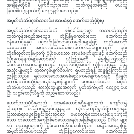
အချိန်မတိုင်မီ ပျက်စီးသွားသော ထုတ်ကုန်တစ်ခုကို ဝယ်ယူ
ခြင်း၏အန္တရာယ်ကို လျော့နည်းစေသည်။
အမှတ်တံဆိပ်ဂုဏ်သတင်း၊ အာမခံနှင့် ဖောက်သည်ပံ့ပိုးမှု
အမှတ်တံဆိပ်ဂုဏ်သတင်းကို နှစ်ပေါင်းများစွာ တသမတ်တည်း
ထုတ်ကုန်အရည်အသွေး၊ တုံ့ပြန်မှုကောင်းသော ဖောက်သည်
ဝန်ဆောင်မှုနှင့် ပွင့်လင်းမြင်သာသောမူဝါဒများဖြင့် တည်ဆောက်
ထားသည်။ အကောင်းဆုံးဆီစစ်အမှတ်တံဆိပ်များသည် ၎င်း
တို့၏ထုတ်ကုန်များကို ပံ့ပိုးပေးသော အာမခံချက်များနှင့် ဖောက်သည်
ပံ့ပိုးမှုကွန်ရက်များမှတစ်ဆင့် ယုံကြည်မှုကို မွေးမြူကြသည်။
ခိုင်မာသောအာမခံချက်သည် ထုတ်လုပ်မှုအပေါ် ယုံကြည်မှုနှင့် ပုံမှန်
အသုံးပြုမှုတွင် ထုတ်ကုန်ပျက်စီးပါက ရပ်တည်ရန် ဆန္ဒရှိကြောင်းကို
ညွှန်ပြသည်။ ရှင်းလင်းသောအာမခံစည်းကမ်းချက်များနှင့် ရိုးရှင်း
သောတောင်းဆိုမှုများလုပ်ငန်းစဉ်များကို ပေးဆောင်သော အမှတ်
တံဆိပ်များသည် စားသုံးသူများအတွက် ပွတ်တိုက်မှုကို လျှော့ချပေး
ပြီး သစ္စာစောင့်သိမှုကို တည်ဆောက်သည်။
ဖောက်သည်ပံ့ပိုးမှုသည် အာမခံတောင်းဆိုမှုများထက် ကျော်လွန်
ပါသည်။ တပ်ဆင်မှုလမ်းညွှန်များ၊ လိုက်ဖက်ညီမှုကိရိယာများနှင့်
ပြဿနာရှာဖွေဖြေရှင်းခြင်းဆိုင်ရာ မေးလေ့ရှိသောမေးခွန်းများကဲ့သို့
သော အထောက်အကူဖြစ်စေသောအရင်းအမြစ်များသည် DIYer များ
နှင့် ပညာရှင်များကို စွမ်းဆောင်နိုင်စေပါသည်။ အရည်အသွေးမြင့်
အမှတ်တံဆိပ်များသည် တုံ့ပြန်မှုကောင်းသော ဖောက်သည်