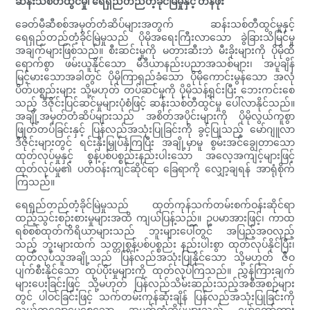
ဆန်းသစ်တီထွင်မှု၊ ရေရှည်တည်တံ့ခိုင်မြဲမှုနှင့် တန်ဖိုး
ခေတ်မီဆီစစ်အမှတ်တံဆိပ်များအတွက် ဆန်းသစ်တီထွင်မှုနှင့်
ရေရှည်တည်တံ့ခိုင်မြဲမှုသည် ပိုမိုအရေးကြီးလာသော ခွဲခြားသိမြင်မှု
အချက်များဖြစ်သည်။ စီးဆင်းမှုကို မတားဆီးဘဲ မီးခိုးများကို ပိုမိုထိ
ရောက်စွာ ဖမ်းယူနိုင်သော မီဒီယာနည်းပညာအသစ်များ၊ အပူချိန်
မြင့်မားသောအခါတွင် ပိုမိုကြာရှည်ခံသော ပိုမိုကောင်းမွန်သော အလုံ
ပိတ်ပစ္စည်းများ သို့မဟုတ် တပ်ဆင်မှုကို ပိုမိုသန့်ရှင်းပြီး ဘေးကင်းစေ
သည့် ဒီဇိုင်းပြင်ဆင်မှုများပုံစံဖြင့် ဆန်းသစ်တီထွင်မှု ပေါ်လာနိုင်သည်။
အချို့အမှတ်တံဆိပ်များသည် အစိတ်အပိုင်းများကို ပိုမိုလွယ်ကူစွာ
ဖြုတ်တပ်ခြင်းနှင့် ပြန်လည်အသုံးပြုခြင်းကို ခွင့်ပြုသည့် မော်ဂျူလာ
ဒီဇိုင်းများတွင် ရင်းနှီးမြှုပ်နှံကြပြီး အချို့မှာမူ စွမ်းအင်ချွေတာသော
ထုတ်လုပ်မှုနှင့် စွန့်ပစ်ပစ္စည်းနည်းပါးသော အလေ့အကျင့်များဖြင့်
ထုတ်လုပ်မှု၏ ပတ်ဝန်းကျင်ဆိုင်ရာ ခြေရာကို လျှော့ချရန် အာရုံစိုက်
ကြသည်။
ရေရှည်တည်တံ့ခိုင်မြဲမှုသည် ထုတ်ကုန်သက်တမ်းစက်ဝန်းဆိုင်ရာ
ထည့်သွင်းစဉ်းစားမှုများအထိ ကျယ်ပြန့်သည်။ ဥပမာအားဖြင့်၊ ကာထ
ရစ်စစ်ထုတ်ကိရိယာများသည် ဘူးများပေါ်တွင် အပြည့်အဝလှည့်
သည့် ဘူးများထက် သတ္တုစွန့်ပစ်ပစ္စည်း နည်းပါးစွာ ထုတ်လုပ်နိုင်ပြီး၊
ထုတ်လုပ်သူအချို့သည် ပြန်လည်အသုံးပြုနိုင်သော သို့မဟုတ် ဇီဝ
ပျက်စီးနိုင်သော ထုပ်ပိုးမှုများကို ထုတ်လုပ်ကြသည်။ ညွှန်ကြားချက်
များပေးခြင်းဖြင့် သို့မဟုတ် ပြန်လည်သိမ်းဆည်းသည့်အစီအစဉ်များ
တွင် ပါဝင်ခြင်းဖြင့် သက်တမ်းကုန်ဆုံးချိန် ပြန်လည်အသုံးပြုခြင်းကို
လွယ်ကူချောမွေ့စေသော အမှတ်တံဆိပ်များသည် မော်တော်ကား