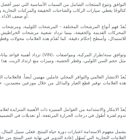
التوافق وتنوع المنتجات الشامل من السمات الأساسية التي تميز أفضل علا
كتالوجًا يغطي سيارات الركاب والشاحنات الخفيفة والمركبات التجارية
أو ضعف الأداء. تساعد العلامات التجارية التي تستثمر في التحكم الدقيق بالأبعاد وأدوات المقارنة الشاملة المستهلكين والمهنيين على إيجاد الفلتر المناسب بسرعة وثقة.
يُعدّ فهم أنواع المرشحات المختلفة - المرشحات اللولبية، ومرشحات ا
المحركات القديمة والخفيفة، بينما تزداد شعبية مرشحات الخراطيش في
للاستبدال، وأسطح إحكام دقيقة. كما تُقدّم هذه العلامات محولات وقطع 
تزداد أهمية قواعد بيانات ال
مثل حجم السن اللولبي، وقطر الحشية، وميزات منع ارتداد الزيت. هذا يق
يُعدّ الانتشار العالمي والتوافر المحلي عاملين مهمين أيضاً. فالعلامات
هذه العلامات توفير قطع الغيار والبدائل من خلال موزعين معتمدين، 
يُعدّ الابتكار والاستدامة من العوامل المميزة ذات الأهمية المتزايدة ل
تدوم لفترة أطول في درجات الحرارة المرتفعة، أو تعديلات في التصميم تج
يشمل مفهوم الاستدامة اعتبارات دورة حياة المنتج. فعلى سبيل المثال، تُ
العلامات التجارية التي تُسهّل إعادة التدوير في نهاية عمر المنتج من 