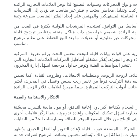
وأنواع المحركات وسنوات التصنيع؛ لذا توفر العلامات التجارية الرائدة
تركيب وتقليل مخاطر استخدام فلتر غير مناسب قد يؤدي إلى التسريبات
ساسيًا من التوافق. تُستخدم المرشحات اللولبية بكثرة في العديد من
ارية الرائدة بتصميم خراطيش ذات هياكل متينة، وعناصر ترشيح قابلة
 محركات غير تقليدية أو تعديلات ما بعد البيع الحفاظ على نظام ترشيح
مناسب.
ابلة للبحث تتضمن البحث برقم تعريف المركبة (VIN)، وتوافق سنة/طراز المركبة، ومواصفات
تجار التجزئة. يُقدّر مشغلو أساطيل المركبات العلامات التجارية التي
تنشر المواصفات الفنية وتوفر جداول مرجعية تُسهّل إدارة المخزون.
ي اختلاف لزوجة الزيوت، ومتطلبات الانبعاثات، وظروف القيادة. كما تضمن
فيه دقة التركيب فرقاً بين تغيير زيت سلس وعطل في المحرك، تُعتبر
الابتكار والاستدامة والقيمة
جز السخام بكفاءة أكبر دون إعاقة التدفق، أو مواد مانعة للتسرب محسّنة
رية تُسهّل تفكيك المكونات وإعادة تدويرها، بينما تُركّز علامات أخرى
الشركات المصنعة عبوات قابلة لإعادة التدوير أو التحلل الحيوي. وتُظهر
ت السيارات. إضافةً إلى ذلك، يُساهم تحسين وسائط الترشيح لفترات خدمة