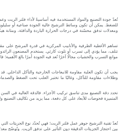
تُعدّ جودة التصنيع والمواد المستخدمة فيه أساسيةً لأداء فلتر الزيت 
للضغط. يمكن أن تكون وسائط الترشيح عالية الجودة صناعية أو سليلوزية 
ومعدلات تدفق محسّنة في درجات الحرارة الباردة والدافئة، ومتانة هي
تساهم الأغطية الطرفية والأنابيب المركزية في قدرة المرشح على مقا
تتلف، مما يؤدي إلى تسرب أو تلوث كارثي. يستخدم المصنعون الرائدون
موانع التسرب والحشيات مجالًا آخرًا تُعد فيه الجودة أمرًا بالغ الأهم
يجب أن تكون العلبة مقاومة للانبعاجات الخارجية والتآكل الداخلي. قد ي
وطلاءات مقاومة للتآكل، وغالبًا ما تختبر العلب تحت الضغط والصدمات
تحدد دقة التصنيع مدى تناسق تركيب الأجزاء. فالدقة العالية في السن ا
المتميزة فحوصات للأبعاد على كل دفعة، مما يزيد من تكاليف التصنيع ولكنه 
تُعدّ تقنية الترشيح جوهر عمل فلتر الزيت؛ فهي تُحدّد نوع الجزيئات ال
بين احتجاز الجزيئات الدقيقة دون التأثير على تدفق الزيت. وتُوضّح معدلا