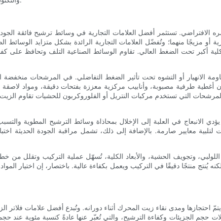
وعمره الافتراضي. تستثمر أفضل العلامات التجارية في وسائط ترشيح فائقة الجو
أو مزيجًا منهما؛ وتُفضّل العلامات التجارية الرائدة بشكل متزايد الوسائط الص
كلية أكبر تحت الضغط العالي. تقاوم الوسائط الصناعية التلف وتحافظ على كفا
ومة الانهيار أو التشوه تحت تأثير الضغط التفاضلي. في المرشحات منخفضة الج
 أغطية طرفية مصبوبة، وأنابيب مركزية معززة بفتحات دقيقة، ومواد لاصقة عا
ية؛ فالمرشحات التي تستخدم مركبات النتريل أو الفلوروكربون للحشيات تقاوم ال
ؤدي الانبعاج في العلبة إلى الإخلال بمحاذاة وسائط الترشيح المطوية والتسبب 
 لتلبية معايير صارمة. بالإضافة إلى ذلك، تشمل مراقبة الجودة الحديثة اختبا
للولبي، وتجويف الحشية، والأبعاد الكلية، تُسهّل عملية التركيب وتقلل من خطر 
يُنتج منتجًا دقيقًا في التركيب ويعمل بكفاءة عالية. باختصار، إن اختيار المواد و
تي يتمّ احتجازها ومدى نقاء زيت المحرك أثناء دورانه. وتُبدع أفضل علامات فلات
ت حجم الجزيئات وكفاءة الترشيح، والتي تُعبّر عنها عادةً كنسبة مئوية عند حجم 