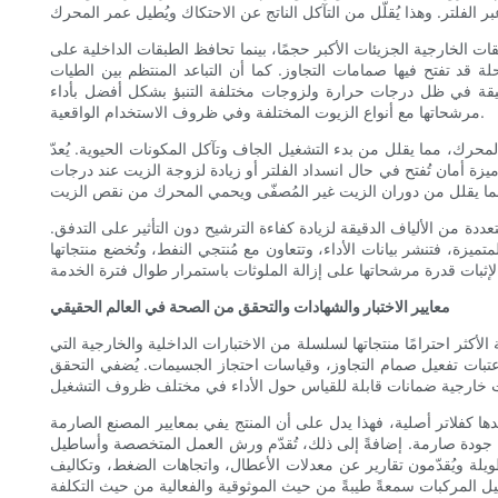
لخارجية الجزيئات الأكبر حجمًا، بينما تحافظ الطبقات الداخلية على
 قد تفتح فيها صمامات التجاوز. كما أن التباعد المنتظم بين الطيات
 دقيقة في ظل درجات حرارة ولزوجات مختلفة التنبؤ بشكل أفضل بأداء
مرشحاتها مع أنواع الزيوت المختلفة وفي ظروف الاستخدام الواقعية.
حرك، مما يقلل من بدء التشغيل الجاف وتآكل المكونات الحيوية. يُعدّ
 أمان تُفتح في حال انسداد الفلتر أو زيادة لزوجة الزيت عند درجات
دة من الألياف الدقيقة لزيادة كفاءة الترشيح دون التأثير على التدفق.
ميزة، فتنشر بيانات الأداء، وتتعاون مع مُنتجي النفط، وتُخضع منتجاتها
معايير الاختبار والشهادات والتحقق من الصحة في العالم الحقيقي
الأكثر احترامًا منتجاتها لسلسلة من الاختبارات الداخلية والخارجية التي
وعتبات تفعيل صمام التجاوز، وقياسات احتجاز الجسيمات. يُضفي التحقق
ها كفلاتر أصلية، فهذا يدل على أن المنتج يفي بمعايير المصنع الصارمة
قبة جودة صارمة. إضافةً إلى ذلك، تُقدّم ورش العمل المتخصصة وأساطيل
ت طويلة ويُقدّمون تقارير عن معدلات الأعطال، واتجاهات الضغط، وتكاليف