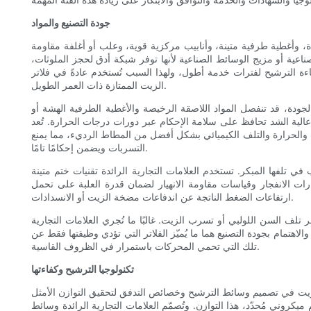
جودة التصنيع والمواد
دة، وأغطية طرفية متينة، وأنابيب مركزية قوية، وعلب أو أغلفة مقاومة
ناعية أو مزيج الوسائط الصناعية لأنها توفر شبكة أدق لحجز الملوثات،
ءة الترشيح لفترات خدمة أطول، ولهذا السبب تُستخدم عادةً في فلاتر
الزيت الممتازة ذات العمر الطويل.
ودة، قد تنفصل المواد اللاصقة الرخيصة والأغطية الطرفية الهشة أو
لية الشد تحافظ على سلامة الإحكام عبر دورات درجات الحرارة. تُعد
زيت والحرارة والتلف الكيميائي بشكل أفضل من المطاط الرديء، مما يمنع
التسربات ويضمن إحكامًا تامًا.
في تلفها المبكر. تستخدم العلامات التجارية الرائدة تقنيات ختم متينة
رات الانفجار وقياسات مقاومة الانهيار لضمان قدرة العلبة على تحمل
ارتفاعات الضغط الناتجة عن اندفاعات مضخة الزيت أو الانسدادات.
تلف السن اللولبي أو تسرب الزيت. غالبًا ما تُجري العلامات التجارية
الاهتمام بجودة التصنيع هما ما يُميّز الفلاتر التي تؤدي وظيفتها فقط عن
تلك التي تحمي المحركات باستمرار في الظروف القاسية.
تكنولوجيا الترشيح وكفاءتها
ر الزيت في تصميم وسائط الترشيح وخصائص التدفق لتحقيق التوازن الأمثل
ميكروني مُحدّد، هذا التوازن. وتُصمّم العلامات التجارية الرائدة وسائط