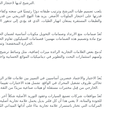
الترشيح لديها لاحتجاز الجزيئات الأصغر حجمًا بكفاءة أعلى مع الحفاظ على انخفاض مقبول في الضغط عبر الفلتر. وهذا يُقلّل من التآكل الناتج عن الاحتكاك ويُطيل عمر المحرك.
يلعب تصميم طيات المرشح وترتيب طبقاته دورًا رئيسيًا في سعته وكفاء
قدرتها على احتجاز الملوثات الأصغر. يزيد هذا النهج التدريجي من قد
والطبقات المستقرة يمنعان انهيار الطيات، الذي قد يؤدي إلى تدهور 
تُعدّ صمامات منع الارتداد وصمامات التحويل مكونات أساسية لضمان الح
نوع مادة وتصميم هذه الصمامات مهمين؛ فصمامات السيليكون تقاوم الحر
الحرارة المنخفضة؛ وتستخدم الفلاتر عالية الجودة صمامات تحويل مُعايرة بدقة لا تُفتح إلا عند الحاجة، مما يقلل من دوران الزيت غير المُصفّى ويحمي المحرك من نقص الزيت.
تُدمج بعض العلامات التجارية الرائدة ميزات إضافية، مثل وسائط ترشيح م
وتُسهم استثمارات البحث والتطوير في ديناميكيات الموائع الحسابية واختب
يُعدّ الاختبار والاعتماد عنصرين أساسيين في التمييز بين علامات فلاتر ال
تحاكي ظروف تشغيل المحرك في الواقع. تشمل هذه الاختبارات تقييمات مع
الخارجي من قِبل مختبرات مستقلة أو هيئات صناعية مزيدًا من الثقة. تُقدّم العلامات التجارية الحاصلة على شهادات أو التي تنشر نتائج اختبارات جهات خارجية ضمانات قابلة للقياس حول الأداء في مختلف ظروف التشغيل.
تُعدّ موافقات شركات تصنيع السيارات وعقود التوريد الأصلية شكلاً آخر 
للجودة والمتانة. لا يعني هذا أن كل فلتر بديل يحمل علامة تجارية أصل
المركبات التي تختار باستمرار علامة تجارية بناءً على أدائها الميداني 