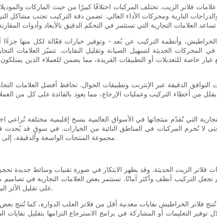
مات فلاتر الزيت. تختلف المركبات اختلافًا كبيرًا من حيث الماركات والموديلات 
 والدراجات النارية ومحركات الأداء العالي. تضمن دقة التركيب تجنب مشاكل ال
لخراطيش، وأنظمة التركيب عن بُعد - وتوفير خيارات فعّالة لكل منها جزءًا أ
 المحركات الحديثة لتسهيل الصيانة وتقليل النفايات. تتميّز العلامات التج
غيار خاصة للتعديلات أو التطبيقات الفريدة، مما يضمن للعملاء الذين يمتلكون
توافق الدقيقة عبر الإنترنت وتطبيقات الجوال. تحافظ أفضل العلامات التجارية على قواعد بيانات ق
لل من أخطاء التركيب وعمليات الإرجاع، مما يعود بالفائدة على كل من العملاء و
 التجارية التي تُقدّم منتجاتها في الأسواق العالمية بنسخ إقليمية مختلفة تُراع
حتى لا تُحرم المركبات في المناطق النائية من الخيارات. في سوقٍ قد يُحدث 
مجموعة المنتجات الواسعة والدقيقة، إلى جانب أدوات التركيب الممتازة، سمةً مميزةً لعلامات فلاتر الزيت الرائدة.
علامات فلاتر الزيت الحديثة. وقد يظهر الابتكار في صورة تقنيات وسائط جديدة تح
عل التركيب أنظف وأكثر أمانًا. تستثمر بعض العلامات التجارية في تصاميم معيا
على تقليل الأثر البيئي للإنتاج من خلال التصنيع الموفر للطاقة وممارسات الحدّ من النفايات.
نتج فلاتر الخراطيش نفايات معدنية أقل من فلاتر العلب الدوارة، كما تُنتج بعض 
خلال توفير التعليمات أو المشاركة في برامج الاسترجاع التزامها بتقليل نفايا