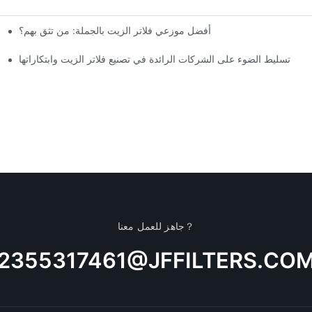
أفضل موزعي فلاتر الزيت بالجملة: من تثق بهم؟
تسليط الضوء على الشركات الرائدة في تصنيع فلاتر الزيت وابتكاراتها
جاهز للعمل معنا？
2355317461@JFFILTERS.CO