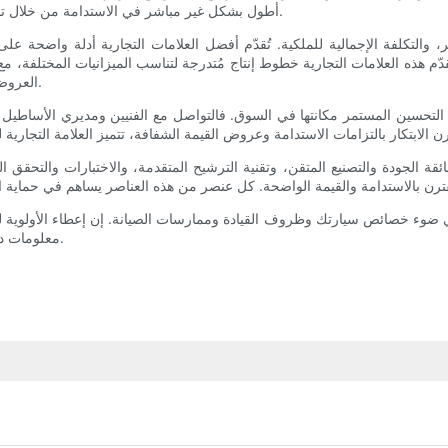
أطول بشكل غير مباشر في الاستدامة من خلال تقليل عدد مرات التخلص من الفلاتر وكمية الزيت المُستهلكة في الصيانة.
التكلفة الإجمالية للملكية. تُقدّم أفضل العلامات التجارية أدلة واضحة على 
م هذه العلامات التجارية خطوط إنتاج مُتدرجة لتناسب الميزانيات المختلفة، مع 
العروض الموسمية، وأسعار الجملة للأسطول، وباقات الضمان، القيمة المُدركة.
 في التحسين المستمر مكانتها في السوق. فالتواصل مع الفنيين ومديري الأساطيل 
ائقة الجودة والتصنيع المتقن، وتقنية الترشيح المتقدمة، والاختبارات والتحقق 
ضوء خصائص سيارتك وظروف القيادة وممارسات الصيانة. إن إعطاء الأولوية للفلات
معلومات دقيقة حول التوافق، سيضمن لك أداءً موثوقًا وتوفيرًا على المدى الطويل.