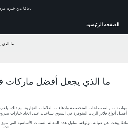
لدى Huachang Filter 17 عامًا من خبرة مرشحات السيارات في الصناعة والاحتياطيات الفنية.
الصفحة الرئيسية
ما الذي 
ما الذي يجعل أفضل ماركات ف
اصفات والمصطلحات المتخصصة وادعاءات العلامات التجارية. مع ذلك، يلعب أحد الم
و سائقًا يبحث عن صيانة موثوقة، تتناول هذه المقالة السمات الأساسية التي تميز
والتكنولوجيا والشهادات والخدمة والتوافق والابتكار على ريادة هذه الفئة المهمة.