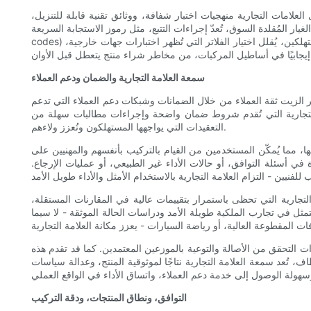
لعلامات التجارية منهجيات اختبار شفافة، ووثائق تقنية قابلة للتنزيل،
 المُقلدة السوق، تُعدّ إجراءات التتبع، مثل رموز الاستجابة السريعة (QR
codes) وأرقام الدُفعات والتغليف المقاوم للعبث، مؤشرات إضافية على جدية العلامة التجارية في إجراء الاختبارات والتحقق من صحة المنتجات. بالنسبة للمستهلكين، يُقلل اختيار الفلاتر التي تُظهر اختبارات جهات خارجية،
سمعة العلامة التجارية والضمان ودعم العملاء
 الزيت ثقة العملاء من خلال الضمانات وشبكات دعم العملاء التي تدعم
مات التجارية التي تُقدم شروط ضمان واضحة وإجراءات مطالبات سهلة من
التعقيدات التي يواجهها المستهلكون وتُعزز ولاءهم.
 مما يُمكّن المستخدمين من القيام بالتركيب بأنفسهم والمهنيين على
أسئلة التوافق، أو حالات الأداء غير الطبيعي، أو عمليات الإرجاع.
تجارية التي تحظى باستمرار بتقييمات عالية في المقارنات المستقلة،
تمثل في تجارب الملكية طويلة الأمد ودراسات الحالة الموثقة - لا سيما
ت التحقق من الأصالة والتوعية بالموزعين المعتمدين. كما قد تقدم هذه
، تُعد سمعة العلامة التجارية نتاجًا لموثوقية المنتج، وعدالة سياسات
التوافق، ونطاق المنتجات، ودقة التركيب