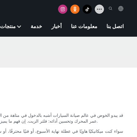
اتصل بنا
معلومات عنا
أخبار
خدمة
منتجات
قد يبدو الخوض في عالم صيانة السيارات أشبه بالدخول في متاهة من المو
عمر المحرك وتحسين أدائه: فلتر الزيت. إن فهم ما يميز أفضل أنواع فلاتر الزيت المتوفرة في السوق يساعدك على اتخاذ خيارات مدروسة تحمي محركك، وتحسن كفاءته، وتوفر لك المال على المدى الطويل.
سواء كنت ميكانيكيًا هاويًا في عطلة نهاية الأسبوع، أو فنيًا محترفًا، أ