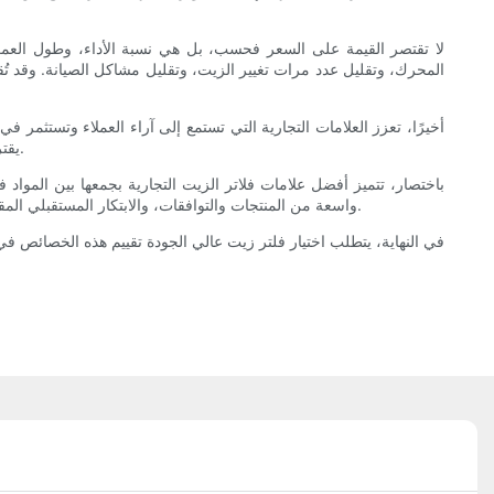
لا تقتصر القيمة على السعر فحسب، بل هي نسبة الأداء، وطول العمر، و
المحرك، وتقليل عدد مرات تغيير الزيت، وتقليل مشاكل الصيانة. وقد تُقدّ
أخيرًا، تعزز العلامات التجارية التي تستمع إلى آراء العملاء وتستثمر
يقترن الابتكار بالتزامات الاستدامة وعروض القيمة الشفافة، تتميز العلامة التجارية ليس فقط كمورد للفلاتر، بل كشريك في العناية بالمركبات وحماية البيئة.
باختصار، تتميز أفضل علامات فلاتر الزيت التجارية بجمعها بين المواد ف
واسعة من المنتجات والتوافقات، والابتكار المستقبلي المقترن بالاستدامة والقيمة الواضحة. كل عنصر من هذه العناصر يساهم في حماية المحركات وتوفير راحة البال لأصحاب المركبات والمهنيين على حد سواء.
في النهاية، يتطلب اختيار فلتر زيت عالي الجودة تقييم هذه الخصائص في 