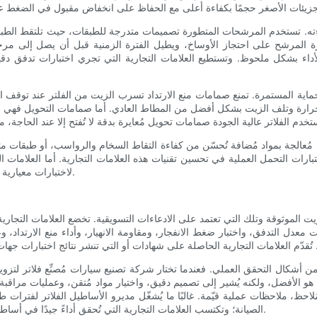
ته. تستخدم المرشحات المتطورة تصميمات متدرجة للطبقات، حيث تلتقط الطبقات ا
رة المرشح على احتجاز الأوساخ، ويطيل الفترة الزمنية قبل أن يصل إلى مرحلة
الأداء بشكل ملحوظ. وتستطيع العلامات التجارية التي تجري اختبارات تدفق
ماية المستمرة. تمنع صمامات منع الارتداد تسرب الزيت من الفلتر عند توقف الم
ارة وتلف الزيت بشكل أفضل من المطاط العادي. أما صمامات التحويل فهي ميزة
ُعالجة بمواد مُضافة تُحسّن من كفاءة التقاط السخام والرواسب، أو طبقات متعد
ارات التحمل العملية في تحسين تقنيات هذه العلامات التجارية. أما العلامات المت
لاختبارات معيارية لإثبات قدرة مرشحاتها على إزالة الملوثات باستمرار طوال فترة الخدمة.
زيت الموثوقة وتلك التي تعتمد على الادعاءات التسويقية. تخضع العلامات التجارية 
دل التدفق، واختبار ضغط الانفجار، ومقاومة الانهيار، وأداء منع الارتداد، 
من أشكال التحقق العملي. فعندما تختار شركة تصنيع سيارات مُصنِّع فلاتر لتزويد
ية هو الأفضل، ولكنه يُشير إلى تصميم دقيق، واختيار مواد مُتقن، وعمليات مرا
المُلاحظ، ملاحظات عملية قيّمة. غالبًا ما يُشغّل مديرو الأساطيل الفلاتر لفترا
الصيانة؛ وتكتسب العلامات التجارية التي تُحقق أداءً جيدًا في أساطيل المركبات سمعةً طيبةً من حيث الموثوقية والفعالية من حيث التكلفة.