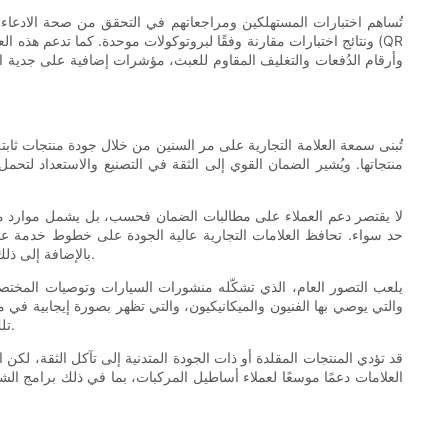
تُساهم اختبارات المستهلكين ومراجعاتهم في التحقق من صحة الادعاءات، و
ونتائج اختبارات مقارنة وفقًا لبروتوكولات موحدة. كما تدعم هذه العل
تُبنى سمعة العلامة التجارية على مر السنين من خلال جودة منتجات ثاب
منتجاتها. ويُشير الضمان القوي إلى الثقة في التصنيع والاستعداد لتح
لا يقتصر دعم العملاء على مطالبات الضمان فحسب، بل يشمل موارد مفيد
حد سواء. تحافظ العلامات التجارية عالية الجودة على خطوط خدمة عمل
بالإضافة إلى ذلك، تُؤكد المبادرات التعليمية - مثل الندوات عبر الإنترنت والنشرات الفنية والتدريب للفنيين - التزام العلامة التجارية بالاستخدام الأمثل والأداء طويل الأمد.
يلعب التصور العام، الذي تشكّله منشورات السيارات وتوصيات المختصين
والتي يوصي بها الفنيون والميكانيكيون، والتي تظهر بصورة إيجابية في م
تلك التي تتناول بيئات صعبة مثل النقل بالشاحنات الثقيلة، أو المركبات ذات المسافات المقطوعة العالية، أو رياضة السيارات - يعزز مكانة العلامة التجارية.
قد تؤدي المنتجات المقلدة أو ذات الجودة المتدنية إلى تآكل الثقة، لك
العلامات دعمًا موسعًا لعملاء أساطيل المركبات، بما في ذلك برامج الشر