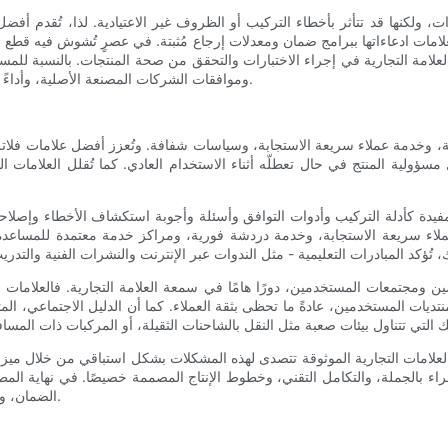
لكنها قد تتأثر بأخطاء التركيب أو الظروف غير الاعتيادية. لذا، تُقدم أفضل ا
امات ادعاءاتها ببرامج ضمان ومعدلات إرجاع مُثبتة. في عصرٍ تُشوش فيه قطع الغيار
وموافقات الشركات المصنعة الأصلية، وأداءً إيجابيًا في أساطيل المركبات، من مخاطر شراء منتج يتعطل قبل الأوان.
تة، وخدمة عملاء سريعة الاستجابة، وسياسات شفافة. وتُعزز أفضل علامات فلاتر
مل مسؤولية المنتج في حال تعطلّه أثناء الاستخدام العادي. كما تُقلل العلا
ة كأدلة التركيب وأدوات التوافق وأسئلة وأجوبة استكشاف الأخطاء وإصلاحها،
اء سريعة الاستجابة، وخدمة دردشة فورية، ومراكز خدمة معتمدة للمساعدة في 
 ومجتمعات المستخدمين، دورًا هامًا في سمعة العلامة التجارية. فالعلامات ال
نتديات المستخدمين، عادةً ما تحظى بثقة العملاء. كما أن الدليل الاجتماعي، الم
ن العلامات التجارية الموثوقة تتصدى لهذه المشكلات بشكل استباقي من خلال ميزا
اء بالجملة، والتكامل التقني، وخطوط الإنتاج المصممة خصيصًا. في نهاية المطاف
الضمان، وسهولة الوصول إلى خدمة دعم العملاء، واتساق الأداء في الواقع العملي.