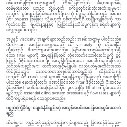
ဝန်ဆောင်မှုကြားကာလများကို တိုးချဲ့ခြင်းသည် စီးပွားရေးအရ
တန်ဖိုးရှိသော ယာဉ်စု သို့မဟုတ် စက်မှုလုပ်ငန်းသုံးအသုံးချမှုများ
အတွက် စွမ်းရည်မြင့်စစ်ထုတ်ကိရိယာကို ရွေးချယ်ခြင်းသည် အစော
ပိုင်း bypass ဖြစ်ခြင်း သို့မဟုတ် စစ်ထုတ်ကိရိယာပြိုကျခြင်းကို ကာ
ကွယ်ပေးပြီး ရပ်တန့်ချိန်နှင့် ပြုပြင်ထိန်းသိမ်းမှုကုန်ကျစရိတ်များကို
လျှော့ချပေးသည်။
အပူနှင့် viscosity အချက်များသည်လည်း အခန်းကဏ္ဍမှ ပါဝင်သည်။
Cold-start အခြေအနေများသည် ဆီ viscosity ကို တိုးစေပြီး
ထို့ကြောင့် ဖိအားကျဆင်းစေသည်။ မြင့်မားသောစွမ်းဆောင်ရည်ရှိ
သော filter များကို အပူချိန်နိမ့်တွင် လုံလောက်သောစီးဆင်းမှုကို ခွင့်
ပြုရန် ဒီဇိုင်းထုတ်ထားပြီး အလွန်ကြီးမားသော အပေါက်များကြောင့်
ညစ်ညမ်းပစ္စည်းများ ထွက်သွားခွင့်မပြုပါ။ လည်ပတ်မှုအတိုင်းအတာ
တစ်ခုလုံးတွင် တသမတ်တည်းစွမ်းဆောင်ရည်ကို ထိန်းသိမ်းရန်
အတွက် မီဒီယာနှင့် seal များ၏ အပူချိန်တည်ငြိမ်မှုသည် အရေးကြီး
ပါသည်။ နောက်ဆုံးတွင်၊ အောင်မြင်သော filter ဒီဇိုင်းသည် စီးဆင်းမှု
ဒိုင်းနမစ်၏ ပေါင်းစပ်အမြင်ပေါ်တွင် မူတည်ပြီး filtration စွမ်းဆောင်
ရည်သည် essential oiling system pressure နှင့် flow rates များကို
ထိခိုက်မှုမရှိစေရန် သေချာစေသည်။
ပစ္စည်းကြံ့ခိုင်မှု၊ ချေးခံနိုင်ရည်နှင့် အလွန်အမင်းအခြေအနေစွမ်းဆောင်
ရည်
ဆီစစ်များ လည်ပတ်သည့်ပတ်ဝန်းကျင်များသည် ပြင်းထန်နိုင်သည်-