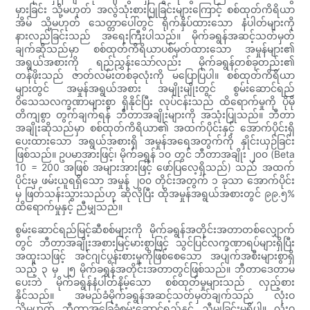
မှားခြင်း သို့မဟုတ် အလွဲသုံးစားပြုခြင်းများကြောင့် စစ်ထုတ်ကိရိယာ
အိမ် သို့မဟုတ် သေတ္တာပေါ်တွင် ရိုက်နှိပ်ထားသော နံပါတ်များကို
နားလည်ခြင်းသည် အရေးကြီးပါသည်။ မိုက်ခရွန်အဆင့်သတ်မှတ်
ချက်ဆိုသည်မှာ စစ်ထုတ်ကိရိယာပစ်မှတ်ထားသော အမှုန်များ၏
အရွယ်အစားကို ရည်ညွှန်းသော်လည်း မိုက်ခရွန်တစ်ခုတည်း၏
တန်ဖိုးသည် ဇာတ်လမ်းတစ်ခုလုံးကို မပြောပြပါ။ စစ်ထုတ်ကိရိယာ
များတွင် အမှုန်အရွယ်အစား အမျိုးမျိုးတွင် စွမ်းဆောင်ရည်
ဝိသေသလက္ခဏာများစွာ ရှိနိုင်ပြီး လုပ်ငန်းသည် ထိရောက်မှုကို ပိုမို
တိကျစွာ တွက်ချက်ရန် ဘီတာအချိုးများကို အသုံးပြုသည်။ ဘီတာ
အချိုးဆိုသည်မှာ စစ်ထုတ်ကိရိယာ၏ အထက်ပိုင်းနှင့် အောက်ပိုင်းရှိ
ပေးထားသော အရွယ်အစားရှိ အမှုန်အရေအတွက်ကို နှိုင်းယှဉ်ခြင်း
ဖြစ်သည်။ ဥပမာအားဖြင့်၊ မိုက်ခရွန် ၁၀ တွင် ဘီတာအချိုး ၂၀၀ (Beta
10 = 200 အဖြစ် အများအားဖြင့် ဖော်ပြလေ့ရှိသည်) သည် အထက်
ပိုင်းမှ ဖမ်းယူရရှိသော အမှုန် ၂၀၀ တိုင်းအတွက် ၁ ခုသာ အောက်ပိုင်း
မှ ဖြတ်သန်းသွားသည်ဟု ဆိုလိုပြီး ထိုအမှုန်အရွယ်အစားတွင် ၉၉.၅%
ထိရောက်မှုနှင့် ညီမျှသည်။
စွမ်းဆောင်ရည်မြင့်ဆီစစ်များကို မိုက်ခရွန်အတိုင်းအတာတစ်လျှောက်
တွင် ဘီတာအချိုးအစားမြင့်မားစွာဖြင့် သွင်ပြင်လက္ခဏာရပ်များရှိပြီး
အထူးသဖြင့် အင်ဂျင်ပွန်းစားမှုကိုဖြစ်စေသော အပျက်အစီးများစွာရှိ
သည့် ၃ မှ ၂၅ မိုက်ခရွန်အတိုင်းအတာတွင်ဖြစ်သည်။ ဘီတာဒေတာမ
ပေးဘဲ မိုက်ခရွန်နံပါတ်နိမ့်သော စစ်ထုတ်မှုများသည် လှည့်စား
နိုင်သည်။ အမည်ခံမိုက်ခရွန်အဆင့်သတ်မှတ်ချက်သည် လုံးဝ
သို့မဟုတ် ဘီတာအခြေခံစွမ်းဆောင်ရည်နှင့် ညီမျှခြင်းမရှိပါ။ လုံးဝ