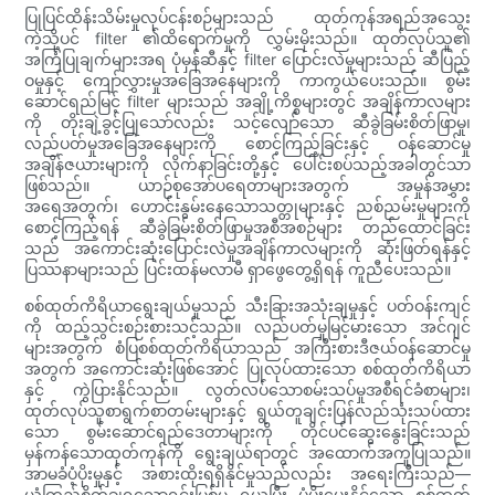
ပြုပြင်ထိန်းသိမ်းမှုလုပ်ငန်းစဉ်များသည် ထုတ်ကုန်အရည်အသွေး
ကဲ့သို့ပင် filter ၏ထိရောက်မှုကို လွှမ်းမိုးသည်။ ထုတ်လုပ်သူ၏
အကြံပြုချက်များအရ ပုံမှန်ဆီနှင့် filter ပြောင်းလဲမှုများသည် ဆီပြည့်
ဝမှုနှင့် ကျော်လွှားမှုအခြေအနေများကို ကာကွယ်ပေးသည်။ စွမ်း
ဆောင်ရည်မြင့် filter များသည် အချို့ကိစ္စများတွင် အချိန်ကာလများ
ကို တိုးချဲ့ခွင့်ပြုသော်လည်း သင့်လျော်သော ဆီခွဲခြမ်းစိတ်ဖြာမှု၊
လည်ပတ်မှုအခြေအနေများကို စောင့်ကြည့်ခြင်းနှင့် ဝန်ဆောင်မှု
အချိန်ဇယားများကို လိုက်နာခြင်းတို့နှင့် ပေါင်းစပ်သည့်အခါတွင်သာ
ဖြစ်သည်။ ယာဉ်စုအော်ပရေတာများအတွက် အမှုန်အမွှား
အရေအတွက်၊ ဟောင်းနွမ်းနေသောသတ္တုများနှင့် ညစ်ညမ်းမှုများကို
စောင့်ကြည့်ရန် ဆီခွဲခြမ်းစိတ်ဖြာမှုအစီအစဉ်များ တည်ထောင်ခြင်း
သည် အကောင်းဆုံးပြောင်းလဲမှုအချိန်ကာလများကို ဆုံးဖြတ်ရန်နှင့်
ပြဿနာများသည် ပြင်းထန်မလာမီ ရှာဖွေတွေ့ရှိရန် ကူညီပေးသည်။
စစ်ထုတ်ကိရိယာရွေးချယ်မှုသည် သီးခြားအသုံးချမှုနှင့် ပတ်ဝန်းကျင်
ကို ထည့်သွင်းစဉ်းစားသင့်သည်။ လည်ပတ်မှုမြင့်မားသော အင်ဂျင်
များအတွက် စံပြစစ်ထုတ်ကိရိယာသည် အကြီးစားဒီဇယ်ဝန်ဆောင်မှု
အတွက် အကောင်းဆုံးဖြစ်အောင် ပြုလုပ်ထားသော စစ်ထုတ်ကိရိယာ
နှင့် ကွဲပြားနိုင်သည်။ လွတ်လပ်သောစမ်းသပ်မှုအစီရင်ခံစာများ၊
ထုတ်လုပ်သူစာရွက်စာတမ်းများနှင့် ရွယ်တူချင်းပြန်လည်သုံးသပ်ထား
သော စွမ်းဆောင်ရည်ဒေတာများကို တိုင်ပင်ဆွေးနွေးခြင်းသည်
မှန်ကန်သောထုတ်ကုန်ကို ရွေးချယ်ရာတွင် အထောက်အကူပြုသည်။
အာမခံပံ့ပိုးမှုနှင့် အစားထိုးရရှိနိုင်မှုသည်လည်း အရေးကြီးသည်—
ယုံကြည်စိတ်ချရသောရင်းမြစ်မှ ရယူပြီး ပံ့ပိုးပေးနိုင်သော စစ်ထုတ်