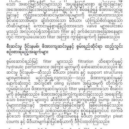
သော အဆင့်မြင့်ဒီဇိုင်းများသည် အပူချိန်မြင့်မားစွာ ချဲ့ထွင်ခြင်းနှင့်
အအေးစတင်ခြင်းအခြေအနေနှစ်မျိုးလုံးကို စီမံခန့်ခွဲရန် ဖိအားလျှော့ချ
ခြင်းနှင့် ကွဲပြားသောစီးဆင်းမှုအင်္ဂါရပ်များကို ပေါင်းစပ်ထားသည်။
ခိုင်မာသောအိမ်ရာ၊ ချိတ်ထားသော မီဒီယာ၊ ယုံကြည်စိတ်ချရသော
တံဆိပ်များနှင့် ကောင်းမွန်စွာချိန်ညှိထားသော valve များပေါင်းစပ်
မှုသည် အလုပ်လုပ်ရုံသာရှိသော filter နှင့် ခက်ခဲသောအခြေအနေများ
တွင် ကာကွယ်ပေးသော filter အကြား ကွာခြားချက်ကို ဖြစ်စေသည်။
စီးဆင်းမှု ဒိုင်းနမစ်၊ ဖိအားကျဆင်းမှုနှင့် စွမ်းရည်ဆိုင်ရာ ထည့်သွင်း
စဉ်းစားရမည့်အချက်များ
စွမ်းဆောင်ရည်မြင့် filter များသည် filtration ထိရောက်မှုနှင့်
hydraulic performance အကြား မျှတမှုကို ဖော်ဆောင်ပေးသည်။ စီး
ဆင်းမှု ဒိုင်းနမစ်—ဆီသည် မီဒီယာ၊ pleats နှင့် support structures
များမှတစ်ဆင့် မည်သို့ရွေ့လျားသည်—သည် ဖိအားကျဆင်းမှုနှင့်
နောက်ဆုံးတွင် အင်ဂျင်၏ oiling system အပြုအမူကို တိုက်ရိုက်
လွှမ်းမိုးသည်။ ဖိအားကျဆင်းမှုသည် filter မှဖန်တီးထားသော စီးဆင်း
မှုကို ခုခံမှုဖြစ်သည်။ ဖိအားအလွန်အကျွံကျဆင်းခြင်းသည် အရေးကြီး
သော bearings များတွင် ဆီဖိအားကို လျော့ကျစေပြီး pump အလုပ်
ပိုများလာခြင်းနှင့် အစာငတ်ခြင်းဖြစ်နိုင်ခြေကို ဖြစ်ပေါ်စေနိုင်သည်။
ထုတ်လုပ်သူများသည် ညစ်ညမ်းပစ္စည်းများ စုပုံနေချိန်တွင်ပင် လက်ခံ
နိုင်သော ဖိအားကျဆင်းမှုကို ထိန်းသိမ်းရန် မီဒီယာ porosity၊ pleat
counts နှင့် မီဒီယာမျက်နှာပြင်ဧရိယာကို ဒီဇိုင်းထုတ်ကြသည်။