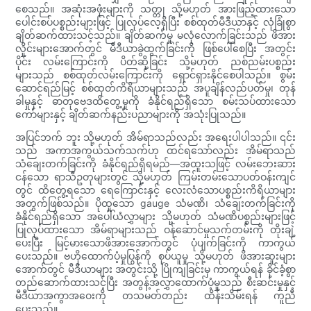
စေသည်။ အဆုံးအဖုံးများကို သတ္တု သို့မဟုတ် အားဖြည့်ထားသော
ပေါင်းစပ်ပစ္စည်းများဖြင့် ပြုလုပ်လေ့ရှိပြီး စစ်ထုတ်မီဒီယာနှင့် လုံခြုံစွာ
ချိတ်ဆက်ထားသင့်သည်။ ချိတ်ဆက်မှု မလုံလောက်ခြင်းသည် ဖိအား
လှိုင်းများအောက်တွင် မီဒီယာခွဲထွက်ခြင်းကို ဖြစ်ပေါ်စေပြီး အတွင်း
ပိုင်း လမ်းကြောင်းကို ပိတ်ဆို့ခြင်း သို့မဟုတ် ညစ်ညမ်းပစ္စည်း
များသည် စစ်ထုတ်လမ်းကြောင်းကို ရှောင်ရှားနိုင်စေပါသည်။ စွမ်း
ဆောင်ရည်မြင့် စစ်ထုတ်ကိရိယာများသည် အပူချိန်လည်ပတ်မှု၊ တုန်
ခါမှုနှင့် ဓာတုဗေဒထိတွေ့မှုကို ခံနိုင်ရည်ရှိသော စမ်းသပ်ထားသော
ကော်များနှင့် ချိတ်ဆက်နည်းပညာများကို အသုံးပြုသည်။
အပြင်ဘက် ဘူး သို့မဟုတ် အိမ်ရာသည်လည်း အရေးပါပါသည်။ ၎င်း
သည် အကာအကွယ်သက်သက်ဟု ထင်ရသော်လည်း အိမ်ရာသည်
သံချေးတက်ခြင်းကို ခံနိုင်ရည်ရှိရမည်—အထူးသဖြင့် လမ်းဘေးဆား
ငန်သော ရာသီဥတုများတွင် သို့မဟုတ် ကြမ်းတမ်းသောပတ်ဝန်းကျင်
တွင် ထိတွေ့ရသော ရေကြောင်းနှင့် လေးလံသောပစ္စည်းကိရိယာများ
အတွက်ဖြစ်သည်။ ပိုထူသော gauge သံမဏိ၊ သံချေးတက်ခြင်းကို
ခံနိုင်ရည်ရှိသော အပေါ်ယံလွှာများ သို့မဟုတ် သံမဏိပစ္စည်းများဖြင့်
ပြုလုပ်ထားသော အိမ်ရာများသည် ဝန်ဆောင်မှုသက်တမ်းကို တိုးချဲ့
ပေးပြီး မြင့်မားသောဖိအားအောက်တွင် ပုံပျက်ခြင်းကို ကာကွယ်
ပေးသည်။ ဗဟိုထောက်ပံ့မှုပြွန်ကို စုပ်ယူမှု သို့မဟုတ် ဖိအားဆူးများ
အောက်တွင် မီဒီယာများ အတွင်းသို့ ပြိုကျခြင်းမှ ကာကွယ်ရန် ခိုင်ခံ့စွာ
တည်ဆောက်ထားသင့်ပြီး အတွန့်အလွှာထောက်ပံ့မှုသည် စီးဆင်းမှုနှင့်
မီဒီယာအကွာအဝေးကို တသမတ်တည်း ထိန်းသိမ်းရန် ကူညီ
ပေးသည်။