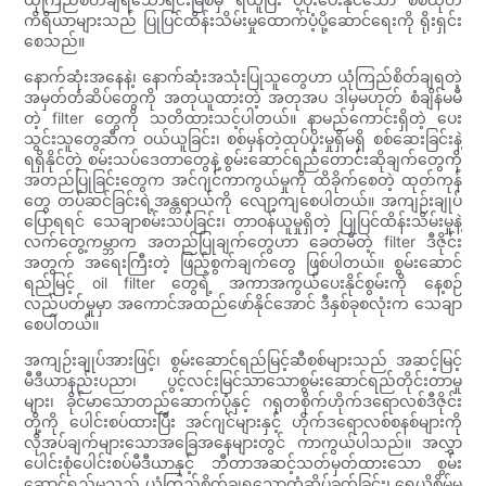
ကိရိယာများသည် ပြုပြင်ထိန်းသိမ်းမှုထောက်ပံ့ပို့ဆောင်ရေးကို ရိုးရှင်း
စေသည်။
နောက်ဆုံးအနေနဲ့၊ နောက်ဆုံးအသုံးပြုသူတွေဟာ ယုံကြည်စိတ်ချရတဲ့
အမှတ်တံဆိပ်တွေကို အတုယူထားတဲ့ အတုအပ ဒါမှမဟုတ် စံချိန်မမီ
တဲ့ filter တွေကို သတိထားသင့်ပါတယ်။ နာမည်ကောင်းရှိတဲ့ ပေး
သွင်းသူတွေဆီက ဝယ်ယူခြင်း၊ စစ်မှန်တဲ့ထုပ်ပိုးမှုရှိမရှိ စစ်ဆေးခြင်းနဲ့
ရရှိနိုင်တဲ့ စမ်းသပ်ဒေတာတွေနဲ့ စွမ်းဆောင်ရည်တောင်းဆိုချက်တွေကို
အတည်ပြုခြင်းတွေက အင်ဂျင်ကာကွယ်မှုကို ထိခိုက်စေတဲ့ ထုတ်ကုန်
တွေ တပ်ဆင်ခြင်းရဲ့အန္တရာယ်ကို လျော့ကျစေပါတယ်။ အကျဉ်းချုပ်
ပြောရရင် သေချာစမ်းသပ်ခြင်း၊ တာဝန်ယူမှုရှိတဲ့ ပြုပြင်ထိန်းသိမ်းမှုနဲ့
လက်တွေ့ကမ္ဘာက အတည်ပြုချက်တွေဟာ ခေတ်မီတဲ့ filter ဒီဇိုင်း
အတွက် အရေးကြီးတဲ့ ဖြည့်စွက်ချက်တွေ ဖြစ်ပါတယ်။ စွမ်းဆောင်
ရည်မြင့် oil filter တွေရဲ့ အကာအကွယ်ပေးနိုင်စွမ်းကို နေ့စဉ်
လည်ပတ်မှုမှာ အကောင်အထည်ဖော်နိုင်အောင် ဒီနှစ်ခုစလုံးက သေချာ
စေပါတယ်။
အကျဉ်းချုပ်အားဖြင့်၊ စွမ်းဆောင်ရည်မြင့်ဆီစစ်များသည် အဆင့်မြင့်
မီဒီယာနည်းပညာ၊ ပွင့်လင်းမြင်သာသောစွမ်းဆောင်ရည်တိုင်းတာမှု
များ၊ ခိုင်မာသောတည်ဆောက်ပုံနှင့် ဂရုတစိုက်ဟိုက်ဒရောလစ်ဒီဇိုင်း
တို့ကို ပေါင်းစပ်ထားပြီး အင်ဂျင်များနှင့် ဟိုက်ဒရောလစ်စနစ်များကို
လိုအပ်ချက်များသောအခြေအနေများတွင် ကာကွယ်ပါသည်။ အလွှာ
ပေါင်းစုံပေါင်းစပ်မီဒီယာနှင့် ဘီတာအဆင့်သတ်မှတ်ထားသော စွမ်း
ဆောင်ရည်မှသည် ယုံကြည်စိတ်ချရသောတံဆိပ်ခတ်ခြင်း၊ ရေယိုစိမ့်မှု