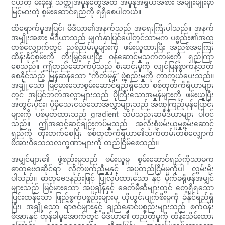
ငယ်တဲ့ မီးခိုးနဲ့ သတ္တုအမှုန်တွေအထိ အမှုန်အရွယ်အစား အမျိုးမျိုးမှာ
မြင့်မားတဲ့ စွမ်းဆောင်ရည်ကို ရရှိစေပါတယ်။
ထိရောက်မှုအပြင်၊ မီဒီယာ၏အနက်သည် အရေးကြီးပါသည်။ အနက်
အမျိုးအစား မီဒီယာသည် မျက်နှာပြင်ပေါ်တွင်သာမက ပစ္စည်း၏အထူ
တစ်လျှောက်တွင် ညစ်ညမ်းမှုများကို ဖမ်းယူထားပြီး အညစ်အကြေး
ထိန်းနိုင်စွမ်းကို တိုးမြှင့်ပေးပြီး ဝန်ဆောင်မှုသက်တမ်းကို ရှည်ကြာ
စေသည်။ ဤတည်ဆောက်ပုံသည် စီးဆင်းမှုကို လျင်မြန်စွာကန့်သတ်
စေနိုင်သည့် မြန်ဆန်သော “ကိတ်မုန့်” ဖွဲ့စည်းမှုကို ကာကွယ်ပေးသည်။
အချို့သော မြင့်မားသောစွမ်းဆောင်ရည်ရှိသော စစ်ထုတ်ကိရိယာများ
တွင် အပြင်ဘက်အလွှာများသည် ပိုကြီးသောအမှုန်များကို ဖမ်းယူပြီး
အတွင်းပိုင်း၊ ပိုမိုသေးငယ်သောအလွှာများသည် အဏုကြည့်မှန်ပြောင်း
များကို ပစ်မှတ်ထားသည့် gradient သိပ်သည်းဆမီဒီယာများ ပါဝင်
သည်။ ဤအဆင့်ဆင့်ချဉ်းကပ်မှုသည် အလုံးစုံဖမ်းယူမှုစွမ်းဆောင်
ရည်ကို တိုးတက်စေပြီး စစ်ထုတ်ကိရိယာ၏သက်တမ်းတစ်လျှောက်
ဖိအားဝိသေသလက္ခဏာများကို တည်ငြိမ်စေသည်။
အမျှင်များ၏ ဖွဲ့စည်းမှုသည် ဖမ်းယူမှု စွမ်းဆောင်ရည်ကိုသာမက
ဓာတုဗေဒဆိုင်ရာ လိုက်ဖက်ညီမှုနှင့် အပူတည်ငြိမ်မှုကိုပါ လွှမ်းမိုး
ပါသည်။ ဓာတုဗေဒနည်းဖြင့် ပြုလုပ်ထားသော နှင့် မိုက်ခရိုဖန်အမျှင်
များသည် မြင့်မားသော အပူချိန်နှင့် ခေတ်မီဆီများတွင် တွေ့ရှိရသော
ပြင်းထန်သော ဖြည့်စွက်ပစ္စည်းများမှ ယိုယွင်းပျက်စီးမှုကို ခံနိုင်ရည်ရှိ
ပြီး၊ အချို့သော ရာဇင်များနှင့် ချည်နှောင်ပစ္စည်းများသည် စက်ဝန်း
ဖိအားနှင့် တုန်ခါမှုအောက်တွင် မီဒီယာ၏ တည်တံ့မှုကို ထိန်းသိမ်းထား