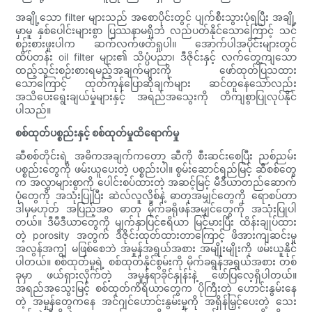
အချို့သော filter များသည် အစောပိုင်းတွင် ပျက်စီးသွားပုံရပြီး အချို့
မှာမူ နှစ်ပေါင်းများစွာ ပြဿနာမရှိဘဲ လည်ပတ်နိုင်သောကြောင့် သင်
စဉ်းစားဖူးပါက ဆက်လက်ဖတ်ရှုပါ။ အောက်ပါအပိုင်းများတွင်
ထိပ်တန်း oil filter များ၏ သိပ္ပံပညာ၊ ဒီဇိုင်းနှင့် လက်တွေ့ကျသော
ထည့်သွင်းစဉ်းစားရမည့်အချက်များကို ဖော်ထုတ်ပြသထား
သောကြောင့် ထုတ်ကုန်ပြောဆိုချက်များ ဆင်တူနေသော်လည်း
အသိပေးရွေးချယ်မှုများနှင့် အရည်အသွေးကို တိကျစွာပြုလုပ်နိုင်
ပါသည်။
စစ်ထုတ်ပစ္စည်းနှင့် စစ်ထုတ်မှုထိရောက်မှု
ဆီစစ်တိုင်းရဲ့ အဓိကအချက်ကတော့ ဆီကို စီးဆင်းစေပြီး ညစ်ညမ်း
ပစ္စည်းတွေကို ဖမ်းယူပေးတဲ့ ပစ္စည်းပါ။ စွမ်းဆောင်ရည်မြင့် ဆီစစ်တွေ
က အလွှာများစွာကို ပေါင်းစပ်ထားတဲ့ အဆင့်မြင့် မီဒီယာတည်ဆောက်
ပုံတွေကို အသုံးပြုပြီး ဆဲလ်လူလို့စ်နဲ့ ဓာတုအမျှင်တွေကို ရောစပ်တာ
ဒါမှမဟုတ် အပြည့်အဝ ဓာတု မိုက်ခရိုဖန်အမျှင်တွေကို အသုံးပြုပါ
တယ်။ ဒီမီဒီယာတွေကို မျက်နှာပြင်ဧရိယာ မြင့်မားပြီး ထိန်းချုပ်ထား
တဲ့ porosity အတွက် ဒီဇိုင်းထုတ်ထားတာကြောင့် ဖိအားကျဆင်းမှု
အလွန်အကျွံ မဖြစ်စေဘဲ အမှုန်အရွယ်အစား အမျိုးမျိုးကို ဖမ်းယူနိုင်
ပါတယ်။ စစ်ထုတ်မှုရဲ့ စစ်ထုတ်နိုင်စွမ်းကို မိုက်ခရွန်အရွယ်အစား တစ်
ခုမှာ ဖယ်ရှားလိုက်တဲ့ အမှုန်ရာခိုင်နှုန်းနဲ့ ဖော်ပြလေ့ရှိပါတယ်။
အရည်အသွေးမြင့် စစ်ထုတ်ကိရိယာတွေက ပိုကြီးတဲ့ ဟောင်းနွမ်းနေ
တဲ့ အမှုန်တွေကနေ အင်ဂျင်ဟောင်းနွမ်းမှုကို အရှိန်မြှင့်ပေးတဲ့ သေး