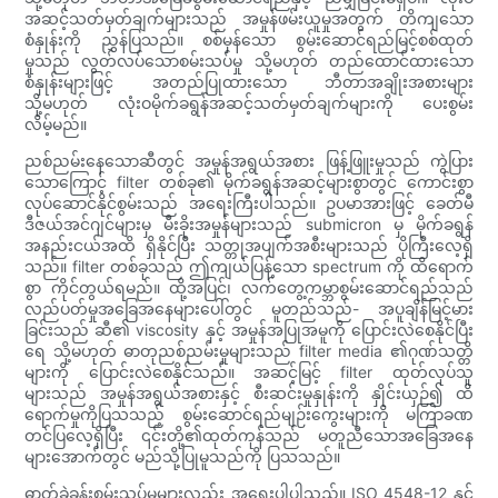
အဆင့်သတ်မှတ်ချက်များသည် အမှုန်ဖမ်းယူမှုအတွက် တိကျသော
စံနှုန်းကို ညွှန်ပြသည်။ စစ်မှန်သော စွမ်းဆောင်ရည်မြင့်စစ်ထုတ်
မှုသည် လွတ်လပ်သောစမ်းသပ်မှု သို့မဟုတ် တည်ထောင်ထားသော
စံနှုန်းများဖြင့် အတည်ပြုထားသော ဘီတာအချိုးအစားများ
သို့မဟုတ် လုံးဝမိုက်ခရွန်အဆင့်သတ်မှတ်ချက်များကို ပေးစွမ်း
လိမ့်မည်။
ညစ်ညမ်းနေသောဆီတွင် အမှုန်အရွယ်အစား ဖြန့်ဖြူးမှုသည် ကွဲပြား
သောကြောင့် filter တစ်ခု၏ မိုက်ခရွန်အဆင့်များစွာတွင် ကောင်းစွာ
လုပ်ဆောင်နိုင်စွမ်းသည် အရေးကြီးပါသည်။ ဥပမာအားဖြင့် ခေတ်မီ
ဒီဇယ်အင်ဂျင်များမှ မီးခိုးအမှုန်များသည် submicron မှ မိုက်ခရွန်
အနည်းငယ်အထိ ရှိနိုင်ပြီး သတ္တုအပျက်အစီးများသည် ပိုကြီးလေ့ရှိ
သည်။ filter တစ်ခုသည် ဤကျယ်ပြန့်သော spectrum ကို ထိရောက်
စွာ ကိုင်တွယ်ရမည်။ ထို့အပြင်၊ လက်တွေ့ကမ္ဘာစွမ်းဆောင်ရည်သည်
လည်ပတ်မှုအခြေအနေများပေါ်တွင် မူတည်သည်- အပူချိန်မြင့်မား
ခြင်းသည် ဆီ၏ viscosity နှင့် အမှုန်အပြုအမူကို ပြောင်းလဲစေနိုင်ပြီး
ရေ သို့မဟုတ် ဓာတုညစ်ညမ်းမှုများသည် filter media ၏ဂုဏ်သတ္တိ
များကို ပြောင်းလဲစေနိုင်သည်။ အဆင့်မြင့် filter ထုတ်လုပ်သူ
များသည် အမှုန်အရွယ်အစားနှင့် စီးဆင်းမှုနှုန်းကို နှိုင်းယှဉ်၍ ထိ
ရောက်မှုကိုပြသသည့် စွမ်းဆောင်ရည်မျဉ်းကွေးများကို မကြာခဏ
တင်ပြလေ့ရှိပြီး ၎င်းတို့၏ထုတ်ကုန်သည် မတူညီသောအခြေအနေ
များအောက်တွင် မည်သို့ပြုမူသည်ကို ပြသသည်။
ဓာတ်ခွဲခန်းစမ်းသပ်မှုများလည်း အရေးပါပါသည်။ ISO 4548-12 နှင့်