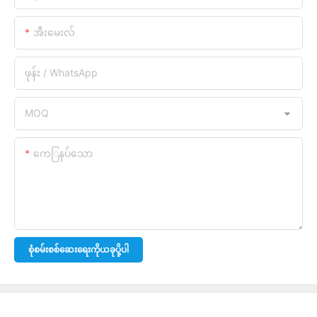
အီးမေးလ်
ဖုန်း / WhatsApp
MOQ
ကေြနပ်သော
စုံစမ်းစစ်ဆေးရေးကိုယခုပို့ပါ