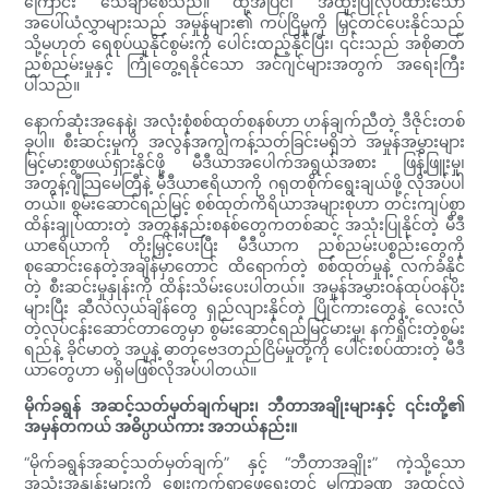
ကြောင်း သေချာစေသည်။ ထို့အပြင်၊ အထူးပြုလုပ်ထားသော
အပေါ်ယံလွှာများသည် အမှုန်များ၏ ကပ်ငြိမှုကို မြှင့်တင်ပေးနိုင်သည်
သို့မဟုတ် ရေစုပ်ယူနိုင်စွမ်းကို ပေါင်းထည့်နိုင်ပြီး၊ ၎င်းသည် အစိုဓာတ်
ညစ်ညမ်းမှုနှင့် ကြုံတွေ့ရနိုင်သော အင်ဂျင်များအတွက် အရေးကြီး
ပါသည်။
နောက်ဆုံးအနေနဲ့၊ အလုံးစုံစစ်ထုတ်စနစ်ဟာ ဟန်ချက်ညီတဲ့ ဒီဇိုင်းတစ်
ခုပါ။ စီးဆင်းမှုကို အလွန်အကျွံကန့်သတ်ခြင်းမရှိဘဲ အမှုန်အမွှားများ
မြင့်မားစွာဖယ်ရှားနိုင်ဖို့ မီဒီယာအပေါက်အရွယ်အစား ဖြန့်ဖြူးမှု၊
အတွန့်ဂျီသြမေတြီနဲ့ မီဒီယာဧရိယာကို ဂရုတစိုက်ရွေးချယ်ဖို့ လိုအပ်ပါ
တယ်။ စွမ်းဆောင်ရည်မြင့် စစ်ထုတ်ကိရိယာအများစုဟာ တင်းကျပ်စွာ
ထိန်းချုပ်ထားတဲ့ အတွန့်နည်းစနစ်တွေကတစ်ဆင့် အသုံးပြုနိုင်တဲ့ မီဒီ
ယာဧရိယာကို တိုးမြှင့်ပေးပြီး မီဒီယာက ညစ်ညမ်းပစ္စည်းတွေကို
စုဆောင်းနေတဲ့အချိန်မှာတောင် ထိရောက်တဲ့ စစ်ထုတ်မှုနဲ့ လက်ခံနိုင်
တဲ့ စီးဆင်းမှုနှုန်းကို ထိန်းသိမ်းပေးပါတယ်။ အမှုန်အမွှားဝန်ထုပ်ဝန်ပိုး
များပြီး ဆီလဲလှယ်ချိန်တွေ ရှည်လျားနိုင်တဲ့ ပြိုင်ကားတွေနဲ့ လေးလံ
တဲ့လုပ်ငန်းဆောင်တာတွေမှာ စွမ်းဆောင်ရည်မြင့်မားမှု၊ နက်ရှိုင်းတဲ့စွမ်း
ရည်နဲ့ ခိုင်မာတဲ့ အပူနဲ့ ဓာတုဗေဒတည်ငြိမ်မှုတို့ကို ပေါင်းစပ်ထားတဲ့ မီဒီ
ယာတွေဟာ မရှိမဖြစ်လိုအပ်ပါတယ်။
မိုက်ခရွန် အဆင့်သတ်မှတ်ချက်များ၊ ဘီတာအချိုးများနှင့် ၎င်းတို့၏
အမှန်တကယ် အဓိပ္ပာယ်ကား အဘယ်နည်း။
“မိုက်ခရွန်အဆင့်သတ်မှတ်ချက်” နှင့် “ဘီတာအချိုး” ကဲ့သို့သော
အသုံးအနှုန်းများကို ဈေးကွက်ရှာဖွေရေးတွင် မကြာခဏ အထင်လွဲ