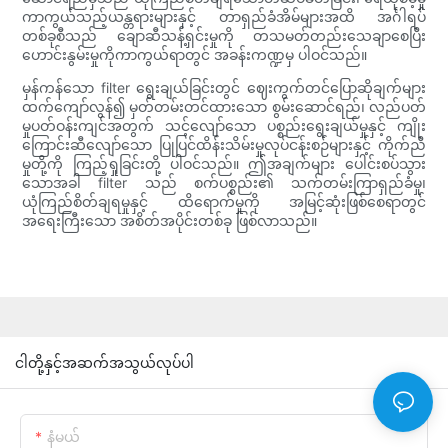
ကာကွယ်သည့်ယန္တရားများနှင့် တာရှည်ခံအိမ်များအထိ အင်္ဂါရပ်
တစ်ခုစီသည် ချောဆီသန့်ရှင်းမှုကို တသမတ်တည်းသေချာစေပြီး
ဟောင်းနွမ်းမှုကိုကာကွယ်ရာတွင် အခန်းကဏ္ဍမှ ပါဝင်သည်။
မှန်ကန်သော filter ရွေးချယ်ခြင်းတွင် ဈေးကွက်တင်ပြောဆိုချက်များ
ထက်ကျော်လွန်၍ မှတ်တမ်းတင်ထားသော စွမ်းဆောင်ရည်၊ လည်ပတ်
မှုပတ်ဝန်းကျင်အတွက် သင့်လျော်သော ပစ္စည်းရွေးချယ်မှုနှင့် ကျိုး
ကြောင်းဆီလျော်သော ပြုပြင်ထိန်းသိမ်းမှုလုပ်ငန်းစဉ်များနှင့် ကိုက်ညီ
မှုတို့ကို ကြည့်ရှုခြင်းတို့ ပါဝင်သည်။ ဤအချက်များ ပေါင်းစပ်သွား
သောအခါ filter သည် စက်ပစ္စည်း၏ သက်တမ်းကြာရှည်ခံမှု၊
ယုံကြည်စိတ်ချရမှုနှင့် ထိရောက်မှုကို အမြင့်ဆုံးဖြစ်စေရာတွင်
အရေးကြီးသော အစိတ်အပိုင်းတစ်ခု ဖြစ်လာသည်။
ငါတို့နှင့်အဆက်အသွယ်လုပ်ပါ
နံမယ်