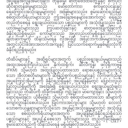
အပူချိန်အလွန်အမင်းခြင်း၊ တုန်ခါမှု၊ ဓာတုဗေဒထိတွေ့မှုနှင့် စက်ပိုင်း
ဆိုင်ရာတုန်ခါမှုများသည် မော်တော်ကား၊ စက်မှုလုပ်ငန်းနှင့်
ရေကြောင်းအသုံးချမှုများတွင် အဖြစ်များသည်။ စွမ်းဆောင်ရည်မြင့်
စစ်ထုတ်ကိရိယာများသည် ဤအခြေအနေများအောက်တွင် ရေရှည်
တည်တံ့စေရန် ရွေးချယ်ထားသော ပစ္စည်းများကို အသုံးပြုသည်။ မီဒီ
ယာအမျှင်များသည် ကြွပ်ဆတ်ခြင်းနှင့် ဓာတုဗေဒပြိုကွဲခြင်းကို
ခံနိုင်ရည်ရှိရမည်၊ ကော်များသည် အပူလည်ပတ်မှုရှိနေသော်လည်း
ချိတ်ဆက်မှုကို ထိန်းသိမ်းရန် လိုအပ်ပြီး အပြင်ဘက်အိမ်များသည်
အတွင်းပိုင်းဖိအားအတက်အကျနှင့် ပြင်ပသက်ရောက်မှုနှစ်မျိုးလုံးကို
ခံနိုင်ရည်ရှိရမည်။
တံဆိပ်များနှင့် အဆို့ရှင်များအတွက် ပစ္စည်းရွေးချယ်မှုများသည်
အထူးအရေးကြီးပါသည်။ နိုက်ထရိုက်၊ ဆီလီကွန်၊ ဖလိုရိုကာဗွန်
(FKM) သို့မဟုတ် အထူးပြုလုပ်ထားသော ရောစပ်ပစ္စည်းများကဲ့သို့
သော အီလာစတိုမာများကို ဆီဖြည့်စွက်ပစ္စည်းများနှင့် လိုက်ဖက်ညီမှု၊
အပူကြောင့်အိုမင်းမှုကို ခံနိုင်ရည်ရှိမှုနှင့် အပူချိန်နိမ့်တွင် ပြောင်းလွယ်
ပြင်လွယ်ရှိမှုတို့ကို အခြေခံ၍ ရွေးချယ်ပါသည်။ ရွေးချယ်မှုညံ့ဖျင်း
ခြင်းသည် တံဆိပ်ကို ထိခိုက်စေပြီး ကျုံ့ခြင်း၊ မာကျောခြင်း သို့မဟုတ်
ရောင်ရမ်းခြင်း၊ ယိုစိမ့်ခြင်း သို့မဟုတ် စစ်ထုတ်မထားသော ဆီများကို
ကျော်လွှားနိုင်စေပါသည်။ ပြိုင်ကားအင်ဂျင်များ သို့မဟုတ် လေးလံ
သောစက်ယန္တရားများကဲ့သို့သော အပူမြင့်အသုံးချမှုများတွင် အသုံးပြု
သော စစ်ထုတ်ကိရိယာများအတွက် အပူချိန်မြင့်ခံနိုင်ရည်ရှိသော
ပစ္စည်းများနှင့် အပူပျံ့နှံ့စေသော ဒီဇိုင်းများသည် တည်တံ့ခိုင်မြဲမှုနှင့်
စွမ်းဆောင်ရည်ကို ထိန်းသိမ်းရန် မရှိမဖြစ်လိုအပ်ပါသည်။