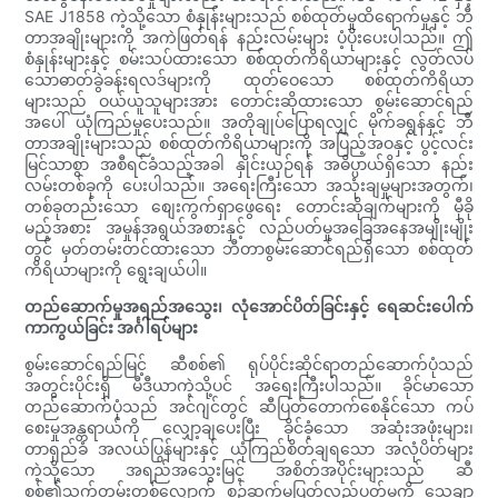
SAE J1858 ကဲ့သို့သော စံနှုန်းများသည် စစ်ထုတ်မှုထိရောက်မှုနှင့် ဘီ
တာအချိုးများကို အကဲဖြတ်ရန် နည်းလမ်းများ ပံ့ပိုးပေးပါသည်။ ဤ
စံနှုန်းများနှင့် စမ်းသပ်ထားသော စစ်ထုတ်ကိရိယာများနှင့် လွတ်လပ်
သောဓာတ်ခွဲခန်းရလဒ်များကို ထုတ်ဝေသော စစ်ထုတ်ကိရိယာ
များသည် ဝယ်ယူသူများအား တောင်းဆိုထားသော စွမ်းဆောင်ရည်
အပေါ် ယုံကြည်မှုပေးသည်။ အတိုချုပ်ပြောရလျှင် မိုက်ခရွန်နှင့် ဘီ
တာအချိုးများသည် စစ်ထုတ်ကိရိယာများကို အပြည့်အဝနှင့် ပွင့်လင်း
မြင်သာစွာ အစီရင်ခံသည့်အခါ နှိုင်းယှဉ်ရန် အဓိပ္ပာယ်ရှိသော နည်း
လမ်းတစ်ခုကို ပေးပါသည်။ အရေးကြီးသော အသုံးချမှုများအတွက်၊
တစ်ခုတည်းသော စျေးကွက်ရှာဖွေရေး တောင်းဆိုချက်များကို မှီခို
မည့်အစား အမှုန်အရွယ်အစားနှင့် လည်ပတ်မှုအခြေအနေအမျိုးမျိုး
တွင် မှတ်တမ်းတင်ထားသော ဘီတာစွမ်းဆောင်ရည်ရှိသော စစ်ထုတ်
ကိရိယာများကို ရွေးချယ်ပါ။
တည်ဆောက်မှုအရည်အသွေး၊ လုံအောင်ပိတ်ခြင်းနှင့် ရေဆင်းပေါက်
ကာကွယ်ခြင်း အင်္ဂါရပ်များ
စွမ်းဆောင်ရည်မြင့် ဆီစစ်၏ ရုပ်ပိုင်းဆိုင်ရာတည်ဆောက်ပုံသည်
အတွင်းပိုင်းရှိ မီဒီယာကဲ့သို့ပင် အရေးကြီးပါသည်။ ခိုင်မာသော
တည်ဆောက်ပုံသည် အင်ဂျင်တွင် ဆီပြတ်တောက်စေနိုင်သော ကပ်
စေးမှုအန္တရာယ်ကို လျှော့ချပေးပြီး ခိုင်ခံ့သော အဆုံးအဖုံးများ၊
တာရှည်ခံ အလယ်ပြွန်များနှင့် ယုံကြည်စိတ်ချရသော အလုံပိတ်များ
ကဲ့သို့သော အရည်အသွေးမြင့် အစိတ်အပိုင်းများသည် ဆီ
စစ်၏သက်တမ်းတစ်လျှောက် စဉ်ဆက်မပြတ်လည်ပတ်မှုကို သေချာ