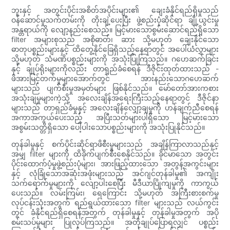
ဘူးနှင့် အတွင်းပိုင်းအစိတ်အပိုင်းများ၏ ချေးခံနိုင်ရည်ရှိမှုသည်
ဝန်ဆောင်မှုသက်တမ်းကို တိုးချဲ့ပေးပြီး ဖွဲ့စည်းပုံဆိုင်ရာ ချို့ယွင်းမှု
အန္တရာယ်ကို လျော့နည်းစေသည်။ မြင့်မားသောစွမ်းဆောင်ရည်ရှိသော
filter အများစုသည် အစိုဓာတ်၊ ဆား သို့မဟုတ် ချေးနိုင်သော
ဓာတုပစ္စည်းများနှင့် ထိတွေ့နိုင်ခြေရှိသည့်နေရာတွင် အပေါ်ယံလွှာများ
သို့မဟုတ် သံမဏိပစ္စည်းများကို အသုံးပြုကြသည်။ ဂဟေဆက်ခြင်း
နှင့် ချုပ်ရိုးများကိုလည်း တာရှည်ခံစေရန် ဒီဇိုင်းထုတ်ထားသည် -
ဖိအားမြင့်တက်မှုများအောက်တွင် အားနည်းသောဂဟေဆက်
များသည် ပျက်စီးမှုအမှတ်များ ဖြစ်နိုင်သည်။ မော်တော်အားကစား
အသုံးချမှုများကဲ့သို့ အလေးချိန်အရေးကြီးသည့်နေရာတွင် ဒီဇိုင်နာ
များသည် တာရှည်ခံမှုနှင့် အလေးချိန်လျှော့ချမှုကို ဟန်ချက်ညီစေရန်
အကာအကွယ်ပေးသည့် အပြီးသတ်များပါရှိသော မြင့်မားသော
အစွမ်းသတ္တိရှိသော ပေါ့ပါးသောပစ္စည်းများကို အသုံးပြုနိုင်သည်။
တုန်ခါမှုနှင့် စက်ပိုင်းဆိုင်ရာဖိစီးမှုများသည် အချိန်ကြာလာသည်နှင့်
အမျှ filter များကို ထိခိုက်ပျက်စီးစေနိုင်သည်။ ခိုင်မာသော အတွင်း
ပိုင်းထောက်ပံ့မှုဖွဲ့စည်းပုံများ၊ အားဖြည့်ထားသော အတွန့်အကွင်းများ
နှင့် လုံခြုံသောအဆုံးအဖုံးများသည် အင်ဂျင်တုန်ခါမှု၏ အကျိုး
သက်ရောက်မှုများကို လျော့ပါးစေပြီး မီဒီယာပြိုကျမှုကို ကာကွယ်
ပေးသည်။ လမ်းကြမ်း၊ ရေကြောင်း သို့မဟုတ် အကြီးစားစက်မှု
လုပ်ငန်းသုံးအတွက် ရည်ရွယ်ထားသော filter များသည် လယ်ကွင်း
တွင် ခံနိုင်ရည်ရှိစေရန်အတွက် တုန်ခါမှုနှင့် တုန်ခါမှုအတွက် အပို
စမ်းသပ်မှုများ ပြုလုပ်ကြသည်။ အတိုချုပ်ပြောရလျှင် ပစ္စည်း