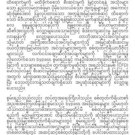
ထိရောက်မှုကို မထိခိုက်စေဘဲ စီးဆင်းမှုကို မြှင့်တင်ရန် အသုံးများ
သော နည်းလမ်းတစ်ခုမှာ ပိုမိုသေးငယ်သော အတွန့်များနှင့် အကောင်း
ဆုံးဖြစ်အောင် ပြုလုပ်ထားသော အတွန့်အမြင့်မှတစ်ဆင့် ထိရောက်
သော မီဒီယာဧရိယာကို တိုးမြှင့်ရန်ဖြစ်သည်။ မျက်နှာပြင်ဧရိယာ ပိုများ
လေ ဖုန်မှုန့်ဝန်ထုပ်ဝန်ပိုးကို ဖြန့်ဝေပေးပြီး မီဒီယာမှတစ်ဆင့်
ဆီ၏အလျင်ကို လျှော့ချပေးသောကြောင့် ဖိအားကျဆင်းမှု မြင့်တက်
လာနှုန်းကို လျှော့ချပေးသည်။ တာဘိုအားသွင်းအင်ဂျင်များ
သို့မဟုတ် အကြီးစားဒီဇယ်အင်ဂျင်များကဲ့သို့ အမြင့်ဆုံးစီးဆင်းမှု
ဝယ်လိုအားမြင့်မားသော အင်ဂျင်များအတွက် စစ်ထုတ်ကိရိယာဒီဇိုင်း
များသည် လက်ငင်းချောဆီလိုအပ်ချက်များကို ဖြည့်ဆည်းရန်
လုံလောက်သော bypass စွမ်းရည်နှင့် ကနဦးဖိအားကျဆင်းမှုနည်းပါး
ခြင်းကို သေချာစေရမည်။ တွက်ချက်မှုဆိုင်ရာ အရည်ဒိုင်းနမစ် (CFD)
မော်ဒယ်လ်နှင့် စီးဆင်းမှုခုံစမ်းသပ်မှုများကို ဤဒီဇိုင်းများကို ပြုပြင်ရန်
အတွက် မကြာခဏအသုံးပြုလေ့ရှိပြီး စီးဆင်းမှုဖြန့်ဖြူးမှုကို ညီမျှစေ
ပြီး ဒေသတွင်းကန့်သတ်ချက်ရှိသော အပူဆုံးနေရာများကို လျှော့ချ
ပေးသည်။
စွမ်းရည်သည်လည်း ထပ်တူအရေးကြီးပါသည်။ စစ်ထုတ်ကိရိယာ၏
အညစ်အကြေးထိန်းနိုင်စွမ်းသည် bypass အခြေအနေများ သို့မဟုတ်
သိသာထင်ရှားသောဖိအားကျဆင်းမှုမတိုင်မီ စစ်ထုတ်မှုစွမ်းဆောင်
ရည်ကို မည်မျှကြာအောင် ထိန်းသိမ်းနိုင်သည်ကို ဆုံးဖြတ်ပေးသည်။
စွမ်းရည်မြင့်စစ်ထုတ်ကိရိယာများတွင် စွမ်းရည်ကို အမြင့်ဆုံးဖြစ်စေ
ရန် နက်ရှိုင်းသောမီဒီယာအလွှာများ၊ ပိုကြီးသောမီဒီယာဧရိယာများနှင့်
တစ်ခါတစ်ရံတွင် အဆင့်ဆင့်စစ်ထုတ်ခြင်းတို့ကို ပေါင်းစပ်ထားသည်။