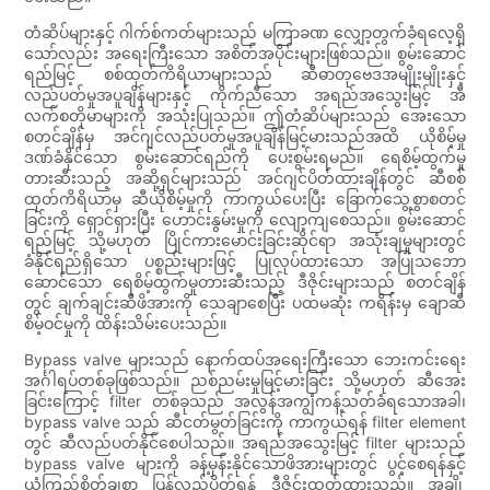
တံဆိပ်များနှင့် ဂါက်စ်ကတ်များသည် မကြာခဏ လျှော့တွက်ခံရလေ့ရှိ
သော်လည်း အရေးကြီးသော အစိတ်အပိုင်းများဖြစ်သည်။ စွမ်းဆောင်
ရည်မြင့် စစ်ထုတ်ကိရိယာများသည် ဆီဓာတုဗေဒအမျိုးမျိုးနှင့်
လည်ပတ်မှုအပူချိန်များနှင့် ကိုက်ညီသော အရည်အသွေးမြင့် အီ
လက်စတိုမာများကို အသုံးပြုသည်။ ဤတံဆိပ်များသည် အေးသော
စတင်ချိန်မှ အင်ဂျင်လည်ပတ်မှုအပူချိန်မြင့်မားသည်အထိ ယိုစိမ့်မှု
ဒဏ်ခံနိုင်သော စွမ်းဆောင်ရည်ကို ပေးစွမ်းရမည်။ ရေစိမ့်ထွက်မှု
တားဆီးသည့် အဆို့ရှင်များသည် အင်ဂျင်ပိတ်ထားချိန်တွင် ဆီစစ်
ထုတ်ကိရိယာမှ ဆီယိုစိမ့်မှုကို ကာကွယ်ပေးပြီး ခြောက်သွေ့စွာစတင်
ခြင်းကို ရှောင်ရှားပြီး ဟောင်းနွမ်းမှုကို လျော့ကျစေသည်။ စွမ်းဆောင်
ရည်မြင့် သို့မဟုတ် ပြိုင်ကားမောင်းခြင်းဆိုင်ရာ အသုံးချမှုများတွင်
ခံနိုင်ရည်ရှိသော ပစ္စည်းများဖြင့် ပြုလုပ်ထားသော အပြုသဘော
ဆောင်သော ရေစိမ့်ထွက်မှုတားဆီးသည့် ဒီဇိုင်းများသည် စတင်ချိန်
တွင် ချက်ချင်းဆီဖိအားကို သေချာစေပြီး ပထမဆုံး ကရိန်းမှ ချောဆီ
စိမ့်ဝင်မှုကို ထိန်းသိမ်းပေးသည်။
Bypass valve များသည် နောက်ထပ်အရေးကြီးသော ဘေးကင်းရေး
အင်္ဂါရပ်တစ်ခုဖြစ်သည်။ ညစ်ညမ်းမှုမြင့်မားခြင်း သို့မဟုတ် ဆီအေး
ခြင်းကြောင့် filter တစ်ခုသည် အလွန်အကျွံကန့်သတ်ခံရသောအခါ၊
bypass valve သည် ဆီငတ်မွတ်ခြင်းကို ကာကွယ်ရန် filter element
တွင် ဆီလည်ပတ်နိုင်စေပါသည်။ အရည်အသွေးမြင့် filter များသည်
bypass valve များကို ခန့်မှန်းနိုင်သောဖိအားများတွင် ပွင့်စေရန်နှင့်
ယုံကြည်စိတ်ချစွာ ပြန်လည်ပိတ်ရန် ဒီဇိုင်းထုတ်ထားသည်။ အချို့