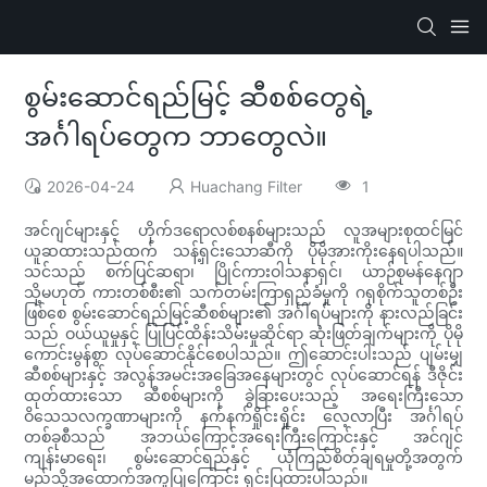
စွမ်းဆောင်ရည်မြင့် ဆီစစ်တွေရဲ့
အင်္ဂါရပ်တွေက ဘာတွေလဲ။
2026-04-24
Huachang Filter
1
အင်ဂျင်များနှင့် ဟိုက်ဒရောလစ်စနစ်များသည် လူအများစုထင်မြင်
ယူဆထားသည်ထက် သန့်ရှင်းသောဆီကို ပိုမိုအားကိုးနေရပါသည်။
သင်သည် စက်ပြင်ဆရာ၊ ပြိုင်ကားဝါသနာရှင်၊ ယာဉ်စုမန်နေဂျာ
သို့မဟုတ် ကားတစ်စီး၏ သက်တမ်းကြာရှည်ခံမှုကို ဂရုစိုက်သူတစ်ဦး
ဖြစ်စေ စွမ်းဆောင်ရည်မြင့်ဆီစစ်များ၏ အင်္ဂါရပ်များကို နားလည်ခြင်း
သည် ဝယ်ယူမှုနှင့် ပြုပြင်ထိန်းသိမ်းမှုဆိုင်ရာ ဆုံးဖြတ်ချက်များကို ပိုမို
ကောင်းမွန်စွာ လုပ်ဆောင်နိုင်စေပါသည်။ ဤဆောင်းပါးသည် ပျမ်းမျှ
ဆီစစ်များနှင့် အလွန်အမင်းအခြေအနေများတွင် လုပ်ဆောင်ရန် ဒီဇိုင်း
ထုတ်ထားသော ဆီစစ်များကို ခွဲခြားပေးသည့် အရေးကြီးသော
ဝိသေသလက္ခဏာများကို နက်နက်ရှိုင်းရှိုင်း လေ့လာပြီး အင်္ဂါရပ်
တစ်ခုစီသည် အဘယ်ကြောင့်အရေးကြီးကြောင်းနှင့် အင်ဂျင်
ကျန်းမာရေး၊ စွမ်းဆောင်ရည်နှင့် ယုံကြည်စိတ်ချရမှုတို့အတွက်
မည်သို့အထောက်အကူပြုကြောင်း ရှင်းပြထားပါသည်။