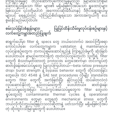
ကြာရှည်ခံမှုနှင့် တည်ဆောက်ပုံကောင်းမွန်မှုသည် မြင့်မားသောစွမ်း
ဆောင်ရည်ရှိသော filter များ၏ မရှိမဖြစ်လိုအပ်သော ရှုထောင့်များ
ဖြစ်သည်။ ၎င်းတို့မပါဘဲ အကောင်းဆုံးမီဒီယာနှင့် ဒီဇိုင်းရွေးချယ်မှု
များပင် ရေရှည်တွင် ယုံကြည်စိတ်ချရသော အကာအကွယ်ကို ပေး
စွမ်းနိုင်မည်မဟုတ်ပါ။
စမ်းသပ်ခြင်းစံနှုန်းများ၊ ပြုပြင်ထိန်းသိမ်းမှုလုပ်ငန်းစဉ်များနှင့်
လက်တွေ့ကမ္ဘာအတည်ပြုချက်
စာရွက်ပေါ်မှာ filter ရဲ့ specs တွေ ဘယ်လောက်ပဲ အထင်ကြီးစရာ
ကောင်းပါစေ၊ လက်တွေ့ကမ္ဘာက validation နဲ့ maintenance
လုပ်ငန်းစဉ်တွေက တကယ့်စွမ်းဆောင်ရည်နဲ့ ကြာရှည်ခံမှုကို ဆုံးဖြတ်
ပေးပါတယ်။ နာမည်ကောင်းရှိတဲ့ ထုတ်လုပ်သူတွေဟာ သူတို့ရဲ့ filter
တွေကို စံသတ်မှတ်ထားတဲ့ protocols တွေအောက်မှာ တင်းကျပ်တဲ့
ဓာတ်ခွဲခန်းစမ်းသပ်မှုတွေ ပြုလုပ်ကြပါတယ်—beta ratios၊ pressure
drop၊ burst strength နဲ့ bypass behavior တွေကို တိုင်းတာခြင်း
တွေပေါ့။ ISO 4548 နဲ့ SAE test procedures လိုမျိုး standards
တွေက filter တွေကို အကဲဖြတ်ပြီး နှိုင်းယှဉ်ဖို့ ထပ်ခါတလဲလဲ
လုပ်ဆောင်နိုင်တဲ့ နည်းလမ်းတွေကို ပေးပါတယ်။ ဓာတ်ခွဲခန်း
စမ်းသပ်မှုတွေအပြင်၊ လယ်ကွင်းစမ်းသပ်မှုတွေက filter တွေဟာ
ရှုပ်ထွေးတဲ့ contaminants၊ thermal cycles နဲ့ operational
environments တွေမှာ တွေ့ရတဲ့ mechanical stress တွေကို
ဘယ်လိုကိုင်တွယ်ဖြေရှင်းသလဲဆိုတာနဲ့ ပတ်သက်ပြီး မရှိမဖြစ်လိုအပ်
တဲ့ ထိုးထွင်းသိမြင်မှုတွေကို ပေးပါတယ်။