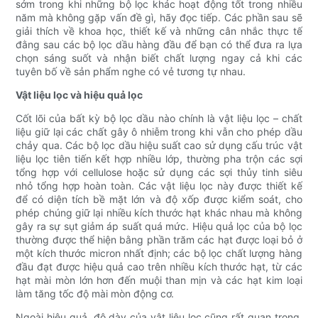
sớm trong khi những bộ lọc khác hoạt động tốt trong nhiều
năm mà không gặp vấn đề gì, hãy đọc tiếp. Các phần sau sẽ
giải thích về khoa học, thiết kế và những cân nhắc thực tế
đằng sau các bộ lọc dầu hàng đầu để bạn có thể đưa ra lựa
chọn sáng suốt và nhận biết chất lượng ngay cả khi các
tuyên bố về sản phẩm nghe có vẻ tương tự nhau.
Vật liệu lọc và hiệu quả lọc
Cốt lõi của bất kỳ bộ lọc dầu nào chính là vật liệu lọc – chất
liệu giữ lại các chất gây ô nhiễm trong khi vẫn cho phép dầu
chảy qua. Các bộ lọc dầu hiệu suất cao sử dụng cấu trúc vật
liệu lọc tiên tiến kết hợp nhiều lớp, thường pha trộn các sợi
tổng hợp với cellulose hoặc sử dụng các sợi thủy tinh siêu
nhỏ tổng hợp hoàn toàn. Các vật liệu lọc này được thiết kế
để có diện tích bề mặt lớn và độ xốp được kiểm soát, cho
phép chúng giữ lại nhiều kích thước hạt khác nhau mà không
gây ra sự sụt giảm áp suất quá mức. Hiệu quả lọc của bộ lọc
thường được thể hiện bằng phần trăm các hạt được loại bỏ ở
một kích thước micron nhất định; các bộ lọc chất lượng hàng
đầu đạt được hiệu quả cao trên nhiều kích thước hạt, từ các
hạt mài mòn lớn hơn đến muội than mịn và các hạt kim loại
làm tăng tốc độ mài mòn động cơ.
Ngoài hiệu quả, độ dày của vật liệu lọc cũng rất quan trọng.