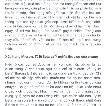
đạt được hiệu quả loại bỏ hạt cao mà không làm hạn chế lưu
lượng quá mức, cần phải lựa chọn cẩn thận sự phân bố kích
thước lỗ xốp, hình dạng nếp gấp và diện tích vật liệu lọc.
Nhiều bộ lọc hiệu suất cao tăng diện tích vật liệu lọc hữu ích
thông qua các kỹ thuật gấp nếp được kiểm soát chặt chẽ,
duy trì hiệu quả lọc và tốc độ dòng chảy chấp nhận được
ngay cả khi vật liệu lọc tích tụ chất gây ô nhiễm. Trong các
ứng dụng đua xe và tải nặng, nơi tải lượng hạt cao và chu kỳ
thay dầu có thể dài, vật liệu lọc kết hợp hiệu quả cao, dung
tích lớn và độ ổn định nhiệt và hóa học mạnh mẽ là rất cần
thiết.
Xếp hạng Micron, Tỷ lệ Beta và Ý nghĩa thực sự của chúng
Hiểu rõ các con số được in trên vỏ hoặc hộp bộ lọc là rất
quan trọng vì các thuật ngữ như “chỉ số micron” và “tỷ lệ
beta” thường bị hiểu sai hoặc sử dụng sai trong tiếp thị. Chỉ
số micron đề cập đến kích thước hạt mà bộ lọc nhắm đến,
nhưng một giá trị micron đơn lẻ không nói lên toàn bộ câu
chuyện. Bộ lọc có thể có nhiều đặc tính hiệu suất khác nhau
ở các kích thước hạt khác nhau, và ngành công nghiệp sử
dụng tỷ lệ beta để định lượng hiệu quả chính xác hơn. Tỷ lệ
beta là sự so sánh giữa số lượng hạt có kích thước nhất định
ở phía trước và phía sau bộ lọc; ví dụ, tỷ lệ beta là 200 ở 10