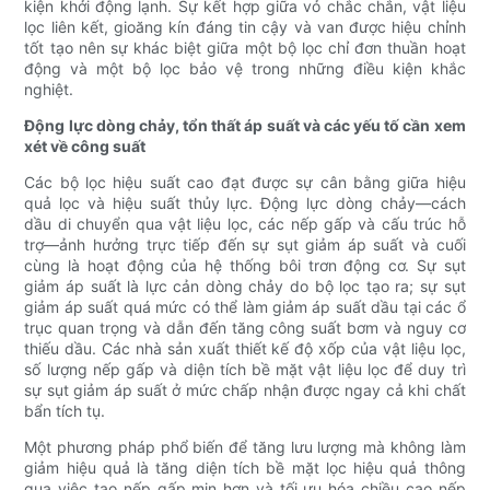
kiện khởi động lạnh. Sự kết hợp giữa vỏ chắc chắn, vật liệu
lọc liên kết, gioăng kín đáng tin cậy và van được hiệu chỉnh
tốt tạo nên sự khác biệt giữa một bộ lọc chỉ đơn thuần hoạt
động và một bộ lọc bảo vệ trong những điều kiện khắc
nghiệt.
Động lực dòng chảy, tổn thất áp suất và các yếu tố cần xem
xét về công suất
Các bộ lọc hiệu suất cao đạt được sự cân bằng giữa hiệu
quả lọc và hiệu suất thủy lực. Động lực dòng chảy—cách
dầu di chuyển qua vật liệu lọc, các nếp gấp và cấu trúc hỗ
trợ—ảnh hưởng trực tiếp đến sự sụt giảm áp suất và cuối
cùng là hoạt động của hệ thống bôi trơn động cơ. Sự sụt
giảm áp suất là lực cản dòng chảy do bộ lọc tạo ra; sự sụt
giảm áp suất quá mức có thể làm giảm áp suất dầu tại các ổ
trục quan trọng và dẫn đến tăng công suất bơm và nguy cơ
thiếu dầu. Các nhà sản xuất thiết kế độ xốp của vật liệu lọc,
số lượng nếp gấp và diện tích bề mặt vật liệu lọc để duy trì
sự sụt giảm áp suất ở mức chấp nhận được ngay cả khi chất
bẩn tích tụ.
Một phương pháp phổ biến để tăng lưu lượng mà không làm
giảm hiệu quả là tăng diện tích bề mặt lọc hiệu quả thông
qua việc tạo nếp gấp mịn hơn và tối ưu hóa chiều cao nếp