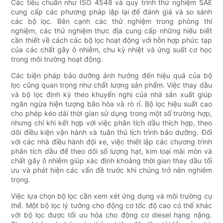
Các tiêu chuẩn như ISO 4548 và quy trình thử nghiệm SAE
cung cấp các phương pháp lặp lại để đánh giá và so sánh
các bộ lọc. Bên cạnh các thử nghiệm trong phòng thí
nghiệm, các thử nghiệm thực địa cung cấp những hiểu biết
cần thiết về cách các bộ lọc hoạt động với hỗn hợp phức tạp
của các chất gây ô nhiễm, chu kỳ nhiệt và ứng suất cơ học
trong môi trường hoạt động.
Các biện pháp bảo dưỡng ảnh hưởng đến hiệu quả của bộ
lọc cũng quan trọng như chất lượng sản phẩm. Việc thay dầu
và bộ lọc định kỳ theo khuyến nghị của nhà sản xuất giúp
ngăn ngừa hiện tượng bão hòa và rò rỉ. Bộ lọc hiệu suất cao
cho phép kéo dài thời gian sử dụng trong một số trường hợp,
nhưng chỉ khi kết hợp với việc phân tích dầu thích hợp, theo
dõi điều kiện vận hành và tuân thủ lịch trình bảo dưỡng. Đối
với các nhà điều hành đội xe, việc thiết lập các chương trình
phân tích dầu để theo dõi số lượng hạt, kim loại mài mòn và
chất gây ô nhiễm giúp xác định khoảng thời gian thay dầu tối
ưu và phát hiện các vấn đề trước khi chúng trở nên nghiêm
trọng.
Việc lựa chọn bộ lọc cần xem xét ứng dụng và môi trường cụ
thể. Một bộ lọc lý tưởng cho động cơ tốc độ cao có thể khác
với bộ lọc được tối ưu hóa cho động cơ diesel hạng nặng.