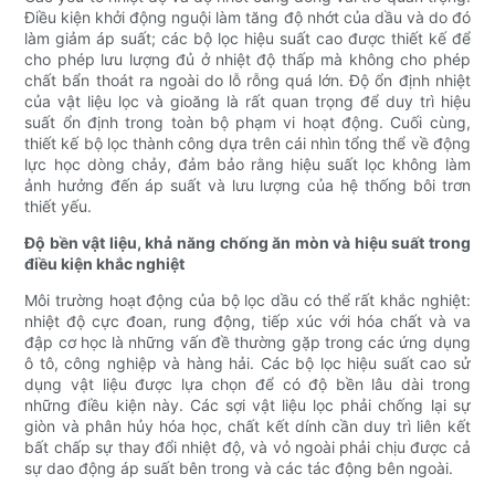
Điều kiện khởi động nguội làm tăng độ nhớt của dầu và do đó
làm giảm áp suất; các bộ lọc hiệu suất cao được thiết kế để
cho phép lưu lượng đủ ở nhiệt độ thấp mà không cho phép
chất bẩn thoát ra ngoài do lỗ rỗng quá lớn. Độ ổn định nhiệt
của vật liệu lọc và gioăng là rất quan trọng để duy trì hiệu
suất ổn định trong toàn bộ phạm vi hoạt động. Cuối cùng,
thiết kế bộ lọc thành công dựa trên cái nhìn tổng thể về động
lực học dòng chảy, đảm bảo rằng hiệu suất lọc không làm
ảnh hưởng đến áp suất và lưu lượng của hệ thống bôi trơn
thiết yếu.
Độ bền vật liệu, khả năng chống ăn mòn và hiệu suất trong
điều kiện khắc nghiệt
Môi trường hoạt động của bộ lọc dầu có thể rất khắc nghiệt:
nhiệt độ cực đoan, rung động, tiếp xúc với hóa chất và va
đập cơ học là những vấn đề thường gặp trong các ứng dụng
ô tô, công nghiệp và hàng hải. Các bộ lọc hiệu suất cao sử
dụng vật liệu được lựa chọn để có độ bền lâu dài trong
những điều kiện này. Các sợi vật liệu lọc phải chống lại sự
giòn và phân hủy hóa học, chất kết dính cần duy trì liên kết
bất chấp sự thay đổi nhiệt độ, và vỏ ngoài phải chịu được cả
sự dao động áp suất bên trong và các tác động bên ngoài.