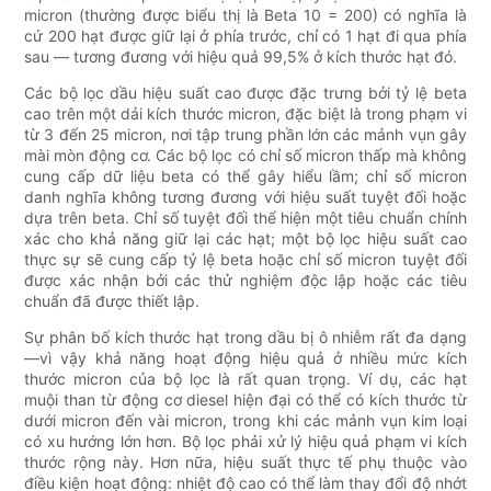
micron (thường được biểu thị là Beta 10 = 200) có nghĩa là
cứ 200 hạt được giữ lại ở phía trước, chỉ có 1 hạt đi qua phía
sau — tương đương với hiệu quả 99,5% ở kích thước hạt đó.
Các bộ lọc dầu hiệu suất cao được đặc trưng bởi tỷ lệ beta
cao trên một dải kích thước micron, đặc biệt là trong phạm vi
từ 3 đến 25 micron, nơi tập trung phần lớn các mảnh vụn gây
mài mòn động cơ. Các bộ lọc có chỉ số micron thấp mà không
cung cấp dữ liệu beta có thể gây hiểu lầm; chỉ số micron
danh nghĩa không tương đương với hiệu suất tuyệt đối hoặc
dựa trên beta. Chỉ số tuyệt đối thể hiện một tiêu chuẩn chính
xác cho khả năng giữ lại các hạt; một bộ lọc hiệu suất cao
thực sự sẽ cung cấp tỷ lệ beta hoặc chỉ số micron tuyệt đối
được xác nhận bởi các thử nghiệm độc lập hoặc các tiêu
chuẩn đã được thiết lập.
Sự phân bố kích thước hạt trong dầu bị ô nhiễm rất đa dạng
—vì vậy khả năng hoạt động hiệu quả ở nhiều mức kích
thước micron của bộ lọc là rất quan trọng. Ví dụ, các hạt
muội than từ động cơ diesel hiện đại có thể có kích thước từ
dưới micron đến vài micron, trong khi các mảnh vụn kim loại
có xu hướng lớn hơn. Bộ lọc phải xử lý hiệu quả phạm vi kích
thước rộng này. Hơn nữa, hiệu suất thực tế phụ thuộc vào
điều kiện hoạt động: nhiệt độ cao có thể làm thay đổi độ nhớt