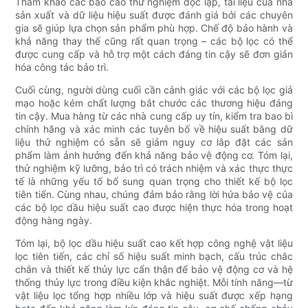
Tham khảo các báo cáo thử nghiệm độc lập, tài liệu của nhà
sản xuất và dữ liệu hiệu suất được đánh giá bởi các chuyên
gia sẽ giúp lựa chọn sản phẩm phù hợp. Chế độ bảo hành và
khả năng thay thế cũng rất quan trọng – các bộ lọc có thể
được cung cấp và hỗ trợ một cách đáng tin cậy sẽ đơn giản
hóa công tác bảo trì.
Cuối cùng, người dùng cuối cần cảnh giác với các bộ lọc giả
mạo hoặc kém chất lượng bắt chước các thương hiệu đáng
tin cậy. Mua hàng từ các nhà cung cấp uy tín, kiểm tra bao bì
chính hãng và xác minh các tuyên bố về hiệu suất bằng dữ
liệu thử nghiệm có sẵn sẽ giảm nguy cơ lắp đặt các sản
phẩm làm ảnh hưởng đến khả năng bảo vệ động cơ. Tóm lại,
thử nghiệm kỹ lưỡng, bảo trì có trách nhiệm và xác thực thực
tế là những yếu tố bổ sung quan trọng cho thiết kế bộ lọc
tiên tiến. Cùng nhau, chúng đảm bảo rằng lời hứa bảo vệ của
các bộ lọc dầu hiệu suất cao được hiện thực hóa trong hoạt
động hàng ngày.
Tóm lại, bộ lọc dầu hiệu suất cao kết hợp công nghệ vật liệu
lọc tiên tiến, các chỉ số hiệu suất minh bạch, cấu trúc chắc
chắn và thiết kế thủy lực cẩn thận để bảo vệ động cơ và hệ
thống thủy lực trong điều kiện khắc nghiệt. Mỗi tính năng—từ
vật liệu lọc tổng hợp nhiều lớp và hiệu suất được xếp hạng