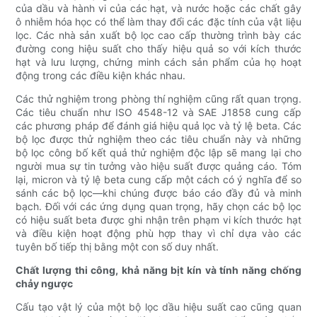
của dầu và hành vi của các hạt, và nước hoặc các chất gây
ô nhiễm hóa học có thể làm thay đổi các đặc tính của vật liệu
lọc. Các nhà sản xuất bộ lọc cao cấp thường trình bày các
đường cong hiệu suất cho thấy hiệu quả so với kích thước
hạt và lưu lượng, chứng minh cách sản phẩm của họ hoạt
động trong các điều kiện khác nhau.
Các thử nghiệm trong phòng thí nghiệm cũng rất quan trọng.
Các tiêu chuẩn như ISO 4548-12 và SAE J1858 cung cấp
các phương pháp để đánh giá hiệu quả lọc và tỷ lệ beta. Các
bộ lọc được thử nghiệm theo các tiêu chuẩn này và những
bộ lọc công bố kết quả thử nghiệm độc lập sẽ mang lại cho
người mua sự tin tưởng vào hiệu suất được quảng cáo. Tóm
lại, micron và tỷ lệ beta cung cấp một cách có ý nghĩa để so
sánh các bộ lọc—khi chúng được báo cáo đầy đủ và minh
bạch. Đối với các ứng dụng quan trọng, hãy chọn các bộ lọc
có hiệu suất beta được ghi nhận trên phạm vi kích thước hạt
và điều kiện hoạt động phù hợp thay vì chỉ dựa vào các
tuyên bố tiếp thị bằng một con số duy nhất.
Chất lượng thi công, khả năng bịt kín và tính năng chống
chảy ngược
Cấu tạo vật lý của một bộ lọc dầu hiệu suất cao cũng quan