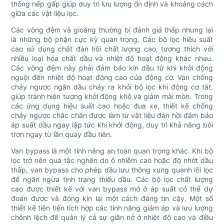
thống nếp gấp giúp duy trì lưu lượng ổn định và khoảng cách
giữa các vật liệu lọc.
Các vòng đệm và gioăng thường bị đánh giá thấp nhưng lại
là những bộ phận cực kỳ quan trọng. Các bộ lọc hiệu suất
cao sử dụng chất đàn hồi chất lượng cao, tương thích với
nhiều loại hóa chất dầu và nhiệt độ hoạt động khác nhau.
Các vòng đệm này phải đảm bảo kín dầu từ khi khởi động
nguội đến nhiệt độ hoạt động cao của động cơ. Van chống
chảy ngược ngăn dầu chảy ra khỏi bộ lọc khi động cơ tắt,
giúp tránh hiện tượng khởi động khô và giảm mài mòn. Trong
các ứng dụng hiệu suất cao hoặc đua xe, thiết kế chống
chảy ngược chắc chắn được làm từ vật liệu đàn hồi đảm bảo
áp suất dầu ngay lập tức khi khởi động, duy trì khả năng bôi
trơn ngay từ lần quay đầu tiên.
Van bypass là một tính năng an toàn quan trọng khác. Khi bộ
lọc trở nên quá tắc nghẽn do ô nhiễm cao hoặc độ nhớt dầu
thấp, van bypass cho phép dầu lưu thông xung quanh lõi lọc
để ngăn ngừa tình trạng thiếu dầu. Các bộ lọc chất lượng
cao được thiết kế với van bypass mở ở áp suất có thể dự
đoán được và đóng kín lại một cách đáng tin cậy. Một số
thiết kế tiên tiến tích hợp các tính năng giảm áp và lưu lượng
chênh lệch để quản lý cả sự giãn nở ở nhiệt độ cao và điều