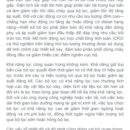
gấp. Diện tích bề mặt lớn hơn giúp phân tán tải trọng bụi bẩn
và làm giảm vận tốc dầu chảy qua bộ lọc, giảm tốc độ tăng
áp suất. Đối với các động cơ có nhu cầu lưu lượng đỉnh cao—
chẳng hạn như động cơ tăng áp hoặc động cơ diesel hạng
nặng—thiết kế bộ lọc phải đảm bảo đủ khả năng dẫn dòng
phụ và áp suất giảm ban đầu thấp để đáp ứng nhu cầu bôi
trơn tức thời. Mô hình động lực học chất lỏng tính toán (CFD)
và thử nghiệm trên băng thử lưu lượng thường được sử dụng
để tinh chỉnh các thiết kế này, đảm bảo phân phối dòng chảy
đồng đều và giảm thiểu các điểm nghẽn cục bộ.
Khả năng lọc cũng quan trọng không kém. Khả năng giữ bụi
bẩn của bộ lọc quyết định thời gian nó có thể duy trì hiệu quả
lọc trước khi xảy ra hiện tượng bỏ qua bộ lọc hoặc giảm áp
suất đáng kể. Các bộ lọc có khả năng lọc cao thường tích
hợp các lớp vật liệu lọc dày, diện tích vật liệu lọc lớn hơn và
đôi khi là lọc theo từng giai đoạn để tối đa hóa khả năng lọc.
Đối với các ứng dụng công nghiệp hoặc vận tải, nơi việc kéo
dài thời gian bảo dưỡng mang lại giá trị kinh tế, việc lựa chọn
bộ lọc có khả năng lọc cao sẽ giảm thời gian ngừng hoạt
động và chi phí bảo trì, đồng thời ngăn ngừa hiện tượng bỏ
qua bộ lọc sớm hoặc hỏng bộ lọc.
Các yếu tố nhiệt độ và độ nhớt cũng đóng vai trò quan trọng.