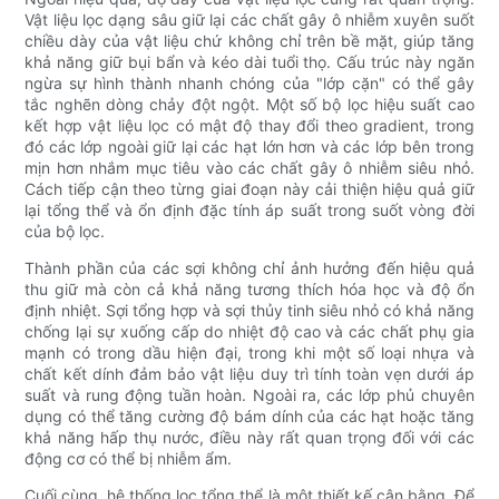
Vật liệu lọc dạng sâu giữ lại các chất gây ô nhiễm xuyên suốt
chiều dày của vật liệu chứ không chỉ trên bề mặt, giúp tăng
khả năng giữ bụi bẩn và kéo dài tuổi thọ. Cấu trúc này ngăn
ngừa sự hình thành nhanh chóng của "lớp cặn" có thể gây
tắc nghẽn dòng chảy đột ngột. Một số bộ lọc hiệu suất cao
kết hợp vật liệu lọc có mật độ thay đổi theo gradient, trong
đó các lớp ngoài giữ lại các hạt lớn hơn và các lớp bên trong
mịn hơn nhắm mục tiêu vào các chất gây ô nhiễm siêu nhỏ.
Cách tiếp cận theo từng giai đoạn này cải thiện hiệu quả giữ
lại tổng thể và ổn định đặc tính áp suất trong suốt vòng đời
của bộ lọc.
Thành phần của các sợi không chỉ ảnh hưởng đến hiệu quả
thu giữ mà còn cả khả năng tương thích hóa học và độ ổn
định nhiệt. Sợi tổng hợp và sợi thủy tinh siêu nhỏ có khả năng
chống lại sự xuống cấp do nhiệt độ cao và các chất phụ gia
mạnh có trong dầu hiện đại, trong khi một số loại nhựa và
chất kết dính đảm bảo vật liệu duy trì tính toàn vẹn dưới áp
suất và rung động tuần hoàn. Ngoài ra, các lớp phủ chuyên
dụng có thể tăng cường độ bám dính của các hạt hoặc tăng
khả năng hấp thụ nước, điều này rất quan trọng đối với các
động cơ có thể bị nhiễm ẩm.
Cuối cùng, hệ thống lọc tổng thể là một thiết kế cân bằng. Để