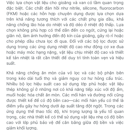
Việc lựa chọn vật liệu cho gioăng và van có tầm quan trọng
đặc biệt. Các chất đàn hồi như nitrile, silicone, fluorocarbon
(FKM) hoặc các hỗn hợp chuyên dụng được lựa chọn dựa
trên khả năng tương thích với các chất phụ gia dầu, khả
năng chống lão hóa do nhiệt và độ dẻo ở nhiệt độ thấp. Lựa
chọn không phù hợp có thể dẫn đến co ngót, cứng lại hoặc
giãn nở, làm ảnh hưởng đến độ kín của gioăng, gây rò rỉ hoặc
cho phép dầu chưa lọc đi qua. Đối với các bộ lọc được sử
dụng trong các ứng dụng nhiệt độ cao như động cơ xe đua
hoặc máy móc hạng nặng, vật liệu chịu nhiệt độ cao và thiết
kế tản nhiệt là rất cần thiết để duy trì tính toàn vẹn và hiệu
suất.
Khả năng chống ăn mòn của vỏ lọc và các bộ phận bên
trong kéo dài tuổi thọ và giảm nguy cơ hư hỏng cấu trúc.
Nhiều bộ lọc hiệu suất cao sử dụng lớp phủ hoặc vật liệu
thép không gỉ ở những nơi có khả năng tiếp xúc với độ ẩm,
muối hoặc hóa chất ăn mòn. Các mối hàn và đường nối cũng
được thiết kế để có độ bền cao—các mối hàn yếu có thể là
điểm yếu gây hư hỏng dưới áp suất tăng đột ngột. Trong các
ứng dụng thể thao tốc độ, khi trọng lượng là yếu tố quan
trọng, các nhà thiết kế có thể sử dụng vật liệu nhẹ có độ bền
cao với lớp phủ bảo vệ để cân bằng giữa độ bền và việc
giảm khối lượng.