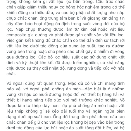
trọng không kém gì vật liệu lọc bên trong. Cấu trúc chắc
chắn giúp giảm thiểu nguy cơ hỏng hóc nghiêm trọng có thể
khiến động cơ thiếu dầu, và các bộ phận chất lượng như nắp
chụp chắc chắn, ống trung tâm bền bỉ và gioăng kín đáng tin
cậy đảm bảo hoạt động ổn định trong suốt vòng đời của bộ
lọc. Nắp chụp thường được làm từ kim loại hoặc vật liệu
composite gia cường và phải được gắn chặt vào vật liệu lọc.
Việc gắn kết không đủ chắc chắn có thể dẫn đến sự tách rời
vật liệu lọc dưới tác động của xung áp suất, tạo ra đường
vòng bên trong hoặc cho phép các chất gây ô nhiễm đi vòng
qua đường lọc. Các bộ lọc hiệu suất cao sử dụng chất kết
dính và kỹ thuật liên kết đã được kiểm nghiệm, có khả năng
chịu được sự thay đổi nhiệt độ, rung động và tiếp xúc với hóa
chất.
Vỏ ngoài cũng rất quan trọng. Mặc dù có vẻ chỉ mang tính
bảo vệ, vỏ ngoài phải chống ăn mòn—đặc biệt là ở những
vùng khí hậu có muối đường hoặc đối với thiết bị hàng hải và
thiết bị hạng nặng tiếp xúc với môi trường khắc nghiệt. Vỏ
được làm từ thép dày hơn, lớp phủ chống ăn mòn hoặc vật
liệu thép không gỉ sẽ kéo dài tuổi thọ và ngăn ngừa biến
dạng dưới áp suất cao. Ống đỡ trung tâm phải được cấu tạo
chắc chắn để giữ cho vật liệu lọc không bị xẹp vào bên trong
dưới tác động của lực hút hoặc áp suất tăng đột biến, và hệ