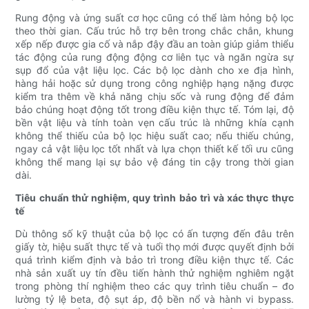
Rung động và ứng suất cơ học cũng có thể làm hỏng bộ lọc
theo thời gian. Cấu trúc hỗ trợ bên trong chắc chắn, khung
xếp nếp được gia cố và nắp đậy đầu an toàn giúp giảm thiểu
tác động của rung động động cơ liên tục và ngăn ngừa sự
sụp đổ của vật liệu lọc. Các bộ lọc dành cho xe địa hình,
hàng hải hoặc sử dụng trong công nghiệp hạng nặng được
kiểm tra thêm về khả năng chịu sốc và rung động để đảm
bảo chúng hoạt động tốt trong điều kiện thực tế. Tóm lại, độ
bền vật liệu và tính toàn vẹn cấu trúc là những khía cạnh
không thể thiếu của bộ lọc hiệu suất cao; nếu thiếu chúng,
ngay cả vật liệu lọc tốt nhất và lựa chọn thiết kế tối ưu cũng
không thể mang lại sự bảo vệ đáng tin cậy trong thời gian
dài.
Tiêu chuẩn thử nghiệm, quy trình bảo trì và xác thực thực
tế
Dù thông số kỹ thuật của bộ lọc có ấn tượng đến đâu trên
giấy tờ, hiệu suất thực tế và tuổi thọ mới được quyết định bởi
quá trình kiểm định và bảo trì trong điều kiện thực tế. Các
nhà sản xuất uy tín đều tiến hành thử nghiệm nghiêm ngặt
trong phòng thí nghiệm theo các quy trình tiêu chuẩn – đo
lường tỷ lệ beta, độ sụt áp, độ bền nổ và hành vi bypass.